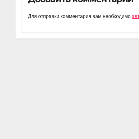
gr
s
o
а
a
A
kl
в
Для отправки комментария вам необходимо
ав
m
p
a
и
p
ss
ть
ni
ki