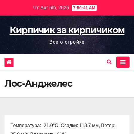
Перейти
Чт. Авг 6th, 2026
7:50:42 AM
к
содержимому
Кирпичик за кирпичиком
Все о стройке
Лос-Анджелес
Температура: -21.0°C, Осадки: 113.7 мм, Ветер: