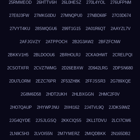
25RMMEOD
26HTTV6H
26L0HESZ
270L4YOL
276UFPNM
27E8J3FW
27MKG0DU
27MNQPU0
27NBD68F
27O3D674
27VYT4KU
28SMQGU6
299T1G15
2A01R6QT
2AAYZL7V
2AFJGVZY
2ATPPOCH
2B2G3AW2
2BFZFCNW
2BKKV1H5
2BLDOOU6
2BRHOLRJ
2CKA0HWT
2CRELPQI
2CSOTXFR
2CVZ7WMG
2D26EBXW
2D942LRG
2DPSN680
2DU7LORM
2EZC76PR
2F53ZH8K
2FFJSSR3
2G789XQE
2G8M6D58
2HDT2UKH
2HLBXGGN
2HMC2F0V
2HO7QAUP
2HYWPJNU
2IIHI162
2J4TVL9Q
2JDKS9WZ
2JG4QYDE
2JSJLGSQ
2KKCIQS5
2KL1TDVU
2LCI7CW6
2LN9C5H3
2LVOI55N
2M7YMERZ
2MIQDBKK
2N165DB2