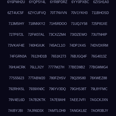
6Y6PMH2U
6YQP5Y4L
6YR8PDRZ
6YY0PXBC
6ZISH1A0
6ZT4UC5F
6ZYCUFVQ
70T7NVVN
70V1YKH3
711BHOSD
713M5IHY
718NNXY2
71H5RDOO
71UQJY58
725P81XE
727P972L
72FW37AL
73CXZZM4
73IDZEWO
73UTNHIP
73VKAF4E
740HGIUK
745ACL1O
74DPJX4S
74DVDXRM
74FGRN3A
7612HD1B
7651K273
76BJGQ4F
76G4013Z
76HU4CRK
76LLJI2Y
7777M27H
77BED9B2
77BGMMG4
77S55623
77TABW20
780FZHSV
78Q29S80
78XWEZ88
792RHX5L
7939XN0C
796YV3DQ
79GHS38T
79L8YFMC
79V4EL6D
7A7B2KTK
7A7E8AHI
7AEEJVFI
7AGCKJXN
7AIBYJBI
7AJR6D3X
7AMTLOH9
7ANGKL8Z
7AOR3BJY