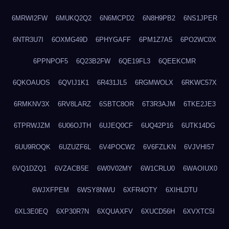
6MRWI2FW
6MUKQ2Q2
6N6MCPD2
6N8H9PB2
6NS1JPER
6NTR3U7I
6OXMG49D
6PHYGAFF
6PM1Z7A5
6PO2WC0X
6PPNPOF5
6Q23B2FW
6QE19FL3
6QEEKCMR
6QKOAUOS
6QVIJ1K1
6R431JL5
6RGMWOLX
6RKWC57X
6RMKNV3X
6RV8LARZ
6SBTC8OR
6T3R3AJM
6TKE2JE3
6TPRWJZM
6U06OJTH
6UJEQ0CF
6UQ42P16
6UTK14DG
6UU9ROQK
6UZUZF6L
6V4POCW2
6V6FZLKN
6VJVHI57
6VQ1DZQ1
6VZACB5E
6W0V02MY
6W1CRLU0
6WAOIUX0
6WJXFPEM
6WSY8NWU
6XFR4OTY
6XIHLDTU
6XL3E0EQ
6XP30R7N
6XQUAXFV
6XUCD56H
6XVXTC5I