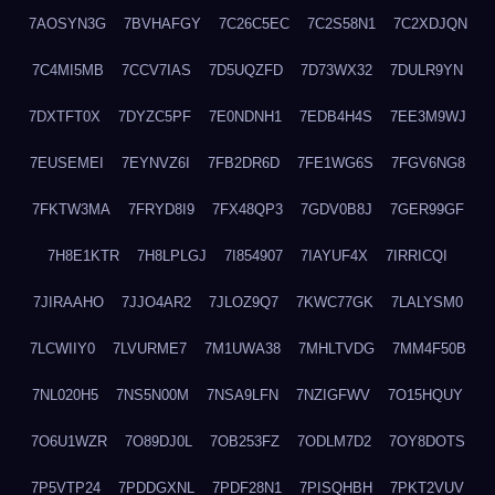
7AOSYN3G
7BVHAFGY
7C26C5EC
7C2S58N1
7C2XDJQN
7C4MI5MB
7CCV7IAS
7D5UQZFD
7D73WX32
7DULR9YN
7DXTFT0X
7DYZC5PF
7E0NDNH1
7EDB4H4S
7EE3M9WJ
7EUSEMEI
7EYNVZ6I
7FB2DR6D
7FE1WG6S
7FGV6NG8
7FKTW3MA
7FRYD8I9
7FX48QP3
7GDV0B8J
7GER99GF
7H8E1KTR
7H8LPLGJ
7I854907
7IAYUF4X
7IRRICQI
7JIRAAHO
7JJO4AR2
7JLOZ9Q7
7KWC77GK
7LALYSM0
7LCWIIY0
7LVURME7
7M1UWA38
7MHLTVDG
7MM4F50B
7NL020H5
7NS5N00M
7NSA9LFN
7NZIGFWV
7O15HQUY
7O6U1WZR
7O89DJ0L
7OB253FZ
7ODLM7D2
7OY8DOTS
7P5VTP24
7PDDGXNL
7PDF28N1
7PISQHBH
7PKT2VUV