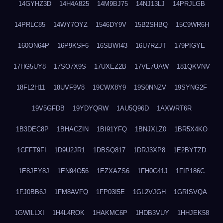
14GYHZ3D
14H4A825
14M9BJ75
14NJ13LJ
14PRJLGB
14PRLC85
14WY7OYZ
1546DY9V
15B2SHBQ
15C9WR6H
160ON64P
16P9KSF6
16SBWI43
16U7RZJT
179PIGYE
17HG5UY8
17SO7X9S
17UXEZ2B
17VE7UAW
181QKVNV
18FL2H11
18UVF9V8
19CWX8Y9
19S0NNZV
19SYNG2F
19V5GFDB
19YDYQRW
1AU5Q96D
1AXWRT6R
1B3DEC8P
1BHACZIN
1BI91YFQ
1BNJXLZ0
1BR5X4KO
1CFFT9FI
1D9U2JR1
1DBSQ817
1DRJ3XP8
1E2BYTZD
1E8JEY8J
1EN94O56
1EZXAZS6
1FH0C41J
1FIP186C
1FJ0BB6J
1FM8AVFQ
1FP03I5E
1GL2VJGH
1GRISVQA
1GWILLXI
1H4L4ROK
1HAKMC6P
1HDB3VUY
1HHJEK58