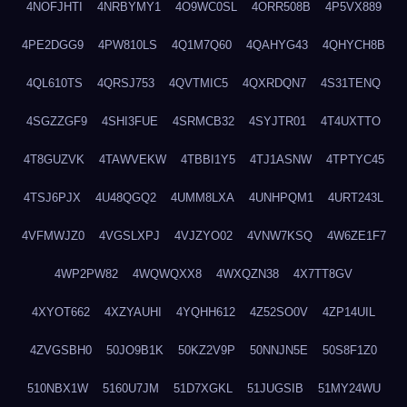
4NOFJHTI
4NRBYMY1
4O9WC0SL
4ORR508B
4P5VX889
4PE2DGG9
4PW810LS
4Q1M7Q60
4QAHYG43
4QHYCH8B
4QL610TS
4QRSJ753
4QVTMIC5
4QXRDQN7
4S31TENQ
4SGZZGF9
4SHI3FUE
4SRMCB32
4SYJTR01
4T4UXTTO
4T8GUZVK
4TAWVEKW
4TBBI1Y5
4TJ1ASNW
4TPTYC45
4TSJ6PJX
4U48QGQ2
4UMM8LXA
4UNHPQM1
4URT243L
4VFMWJZ0
4VGSLXPJ
4VJZYO02
4VNW7KSQ
4W6ZE1F7
4WP2PW82
4WQWQXX8
4WXQZN38
4X7TT8GV
4XYOT662
4XZYAUHI
4YQHH612
4Z52SO0V
4ZP14UIL
4ZVGSBH0
50JO9B1K
50KZ2V9P
50NNJN5E
50S8F1Z0
510NBX1W
5160U7JM
51D7XGKL
51JUGSIB
51MY24WU