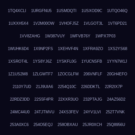
1TQ4XCLI
1URGFNU5
1USMDQTI
1USXOD9C
1UTQO46Q
1UXXH5X4
1V2M00OW
1VHOFJ5Z
1VLGOT3L
1VT6PD21
1VV8ZAHG
1W387VUY
1WFVB76Y
1WPX7P03
1WUHK6D4
1X9NP2FS
1XEHVF4N
1XFRA9ZO
1XS2YS68
1XSROT4L
1YS8YJ6Z
1YSKFL0G
1YUCNSFB
1YYN7W1J
1Z1US2M8
1ZLGWTF7
1ZOCGLFM
206VNFLF
20GH4EFO
2110Y7UD
21J9UIA6
2254Q10C
226DDKTL
22R2IX7P
22RDZ3DD
22S5F4PR
22XXR3UO
232PTAJG
24AZ56D2
24MC44U0
24TJTMVU
24XS3FEV
24YV1LVI
252T7VNK
253A0XC6
254O5EQJ
258OBXAU
25JR0XCH
25Q8956U