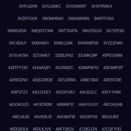
3VPL82H9
3VS14DKC
3VX5WW8T
3VXFRWKX
3VZRTGEK
3W3MHD4O
3WAD8W9N
3WDTF1N3
3WI8G8SN
3WQDYCWK
3WTTA97N
3WU70G19
3X71FE60
3XC4DIU7
3XMIH0VI
3XMLLD4K
3XWW9P5D
3Y2Z2FMH
3YXUATB4
3Z3344KT
3ZBBJF82
3ZUNKQ9P
40PEO5RM
418TPYOG
41A6AQPI
41CR68ZC
428MPM7O
42EW9PZP
42HIOZNV
42QOZROE
437L5RRA
43BE766X
43EEF23E
43IP3TZ3
43OJ1AEY
43SSFXBJ
43U16JLC
43XY7A9N
441OKOJO
4474ZR0W
4489NF37
44AFGVXY
44CGH1H9
44E14L85
44VA5KJF
44XI8AFW
45A3IPS9
4601IURZ
46DGB3L9
46DLKJV6
46KT56QV
4728GJZN
47CQFY0O