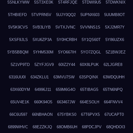
5SNLKYWW
5ST3XE0K
5T4RFJQE
5TDWI9U5
5TDWKNIX
5THBIEFD
5TVPRN5V
5UJY0QQ2
5UPNX603
5UUMB8OT
5V5K9CVS
5VB3LIYB
5VTXJVNC
5VVNNS1S
5XJ2MR7Y
5XSF9JLS
5XU6ZP3A
5Y0HCRBH
5Y1QS60T
5Y86UZX6
5YB5BBQM
5YHM530M
5YO667IH
5YO7ZQGL
5Z1BWJEZ
5Z1VP9TD
5ZYFJGV9
60IZ2Y44
60X8LPUK
62LJGRE8
6316UU0I
634ZKLU1
63MVU7SW
63SPQINX
63WDQUHH
63X60DYM
64996J11
659M6G4O
65TIBAG5
65TN6NPQ
65UV4E1K
660K94O5
663467JW
664ESOLH
664FNVV4
66C6U597
66NBHAON
675YBKS0
67T6PVX5
67UCAPT0
6899WHVC
68EZZKJQ
68OMB6UH
68PDCJPV
68QHDOI3