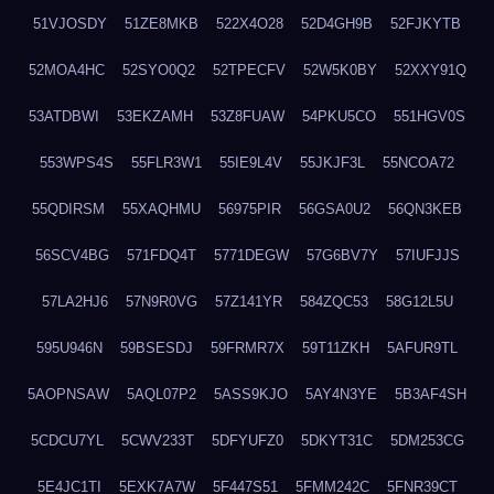
51VJOSDY
51ZE8MKB
522X4O28
52D4GH9B
52FJKYTB
52MOA4HC
52SYO0Q2
52TPECFV
52W5K0BY
52XXY91Q
53ATDBWI
53EKZAMH
53Z8FUAW
54PKU5CO
551HGV0S
553WPS4S
55FLR3W1
55IE9L4V
55JKJF3L
55NCOA72
55QDIRSM
55XAQHMU
56975PIR
56GSA0U2
56QN3KEB
56SCV4BG
571FDQ4T
5771DEGW
57G6BV7Y
57IUFJJS
57LA2HJ6
57N9R0VG
57Z141YR
584ZQC53
58G12L5U
595U946N
59BSESDJ
59FRMR7X
59T11ZKH
5AFUR9TL
5AOPNSAW
5AQL07P2
5ASS9KJO
5AY4N3YE
5B3AF4SH
5CDCU7YL
5CWV233T
5DFYUFZ0
5DKYT31C
5DM253CG
5E4JC1TI
5EXK7A7W
5F447S51
5FMM242C
5FNR39CT