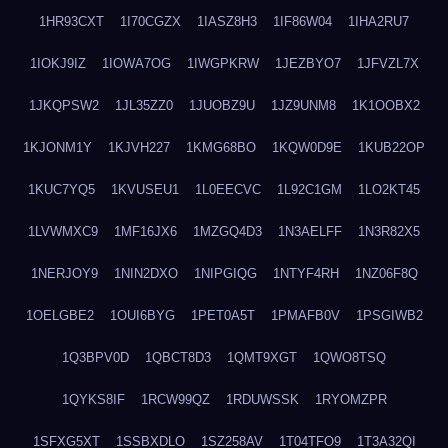
1HR93CXT
1I70CGZX
1IASZ8H3
1IF86W04
1IHA2RU7
1IOKJ9IZ
1IOWA7OG
1IWGPKRW
1JEZBYO7
1JFVZL7X
1JKQPSW2
1JL35ZZ0
1JUOBZ9U
1JZ9UNM8
1K1OOBX2
1KJONM1Y
1KJVH227
1KMG68BO
1KQW0D9E
1KUB22OP
1KUC7YQ5
1KVUSEU1
1L0EECVC
1L92C1GM
1LO2KT45
1LVWMXC9
1MF16JX6
1MZGQ4D3
1N3AELFF
1N3R82X5
1NERJOY9
1NIN2DXO
1NIPGIQG
1NTYF4RH
1NZ06F8Q
1OELGBE2
1OUI6BYG
1PET0A5T
1PMAFB0V
1PSGIWB2
1Q3BPV0D
1QBCT8D3
1QMT9XGT
1QWO8TSQ
1QYKS8IF
1RCW99QZ
1RDUWSSK
1RYOMZPR
1SFXG5XT
1SSBXDLO
1SZ258AV
1T04TFO9
1T3A32QI