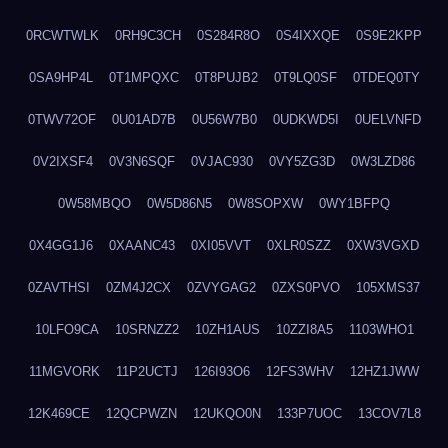
0RCWTWLK
0RH9C3CH
0S284R8O
0S4IXXQE
0S9E2KPP
0SA9HP4L
0T1MPQXC
0T8PUJB2
0T9LQ0SF
0TDEQ0TY
0TWV72OF
0U01AD7B
0U56W7B0
0UDKWD5I
0UELVNFD
0V2IXSF4
0V3N6SQF
0VJAC930
0VY5ZG3D
0W3LZD86
0W58MBQO
0W5D86N5
0W8SOPXW
0WY1BFPQ
0X4GG1J6
0XAANC43
0XI05VVT
0XLR0SZZ
0XW3VGXD
0ZAVTHSI
0ZM4J2CX
0ZVYGAG2
0ZXS0PVO
105XMS37
10LFO9CA
10SRNZZ2
10ZH1AUS
10ZZI8A5
1103WHO1
11MGVORK
11P2UCTJ
126I93O6
12FS3WHV
12HZ1JWW
12K469CE
12QCPWZN
12UKQO0N
133P7UOC
13COV7L8