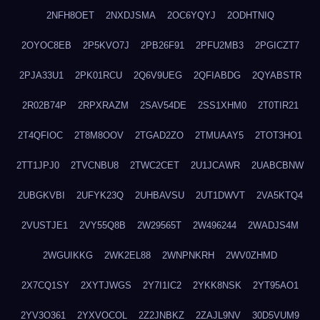
2NFH8OET
2NXDJSMA
2OC6YQYJ
2ODHTNIQ
2OYOC8EB
2P5KVO7J
2PB26F91
2PFU2MB3
2PGICZT7
2PJA33U1
2PK01RCU
2Q6V9UEG
2QFIABDG
2QYABSTR
2R02B74P
2RPXRAZM
2SAV54DE
2SS1XHM0
2T0TIR21
2T4QFIOC
2T8M8OOV
2TGAD2ZO
2TMUAAY5
2TOT3HO1
2TT1JPJ0
2TVCNBU8
2TWC2CET
2U1JCAWR
2UABCBNW
2UBGKVBI
2UFYK23Q
2UHBAVSU
2UT1DWVT
2VA5KTQ4
2VUSTJE1
2VY55Q8B
2W29565T
2W496244
2WADJS4M
2WGUIKKG
2WK2EL88
2WNPNKRH
2WV0ZHMD
2X7CQ1SY
2XYTJWGS
2Y7I1IC2
2YKK8NSK
2YT95AO1
2YV3O361
2YXVOCOL
2Z2JNBKZ
2ZAJL9NV
30D5VUM9