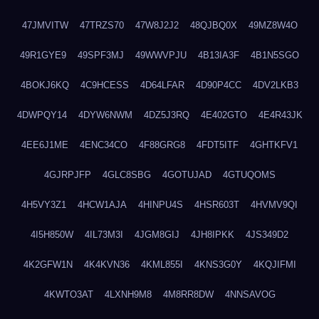
47JMVITW
47TRZS70
47W8J2J2
48QJBQ0X
49MZ8W4O
49R1GYE9
49SPF3MJ
49WWVPJU
4B13IA3F
4B1N5SGO
4BOKJ6KQ
4C9HCESS
4D64LFAR
4D90P4CC
4DV2LKB3
4DWPQY14
4DYW6NWM
4DZ5J3RQ
4E402GTO
4E4R43JK
4EE6J1ME
4ENC34CO
4F88GRG8
4FDT5ITF
4GHTKFV1
4GJRPJFP
4GLC8SBG
4GOTUJAD
4GTUQOMS
4H5VY3Z1
4HCW1AJA
4HINPU4S
4HSR603T
4HVMV9QI
4I5H850W
4IL73M3I
4JGM8GIJ
4JH8IPKK
4JS349D2
4K2GFW1N
4K4KVN36
4KML855I
4KNS3G0Y
4KQJIFMI
4KWTO3AT
4LXNH9M8
4M8RR8DW
4NNSAVOG