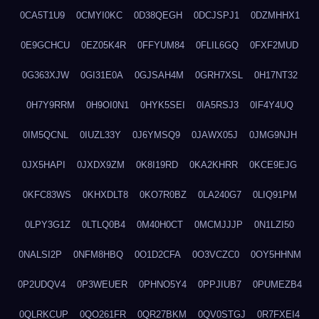
0CA5T1U9
0CMYI0KC
0D38QEGH
0DCJSPJ1
0DZMHHX1
0E9GCHCU
0EZ05K4R
0FFYUM84
0FLIL6GQ
0FXF2MUD
0G363XJW
0GI31E0A
0GJSAH4M
0GRH7XSL
0H17NT32
0H7Y9RRM
0H9OI0N1
0HYK5SEI
0IA5RSJ3
0IF4Y4UQ
0IM5QCNL
0IUZL33Y
0J6YMSQ9
0JAWX05J
0JMG9NJH
0JX5HAPI
0JXDX9ZM
0K8I19RD
0KA2KHRR
0KCE9EJG
0KFC83WS
0KHXDLT8
0KO7R0BZ
0LA240G7
0LIQ91PM
0LPY3G1Z
0LTLQ0B4
0M40H0CT
0MCMJJJP
0N1LZI50
0NALSI2P
0NFM8HBQ
0O1D2CFA
0O3VCZC0
0OY5HHNM
0P2UDQV4
0P3WEUER
0PHNO5Y4
0PPJIUB7
0PUMEZB4
0QLRKCUP
0QO261FR
0QR27BKM
0QV0STGJ
0R7FXEI4