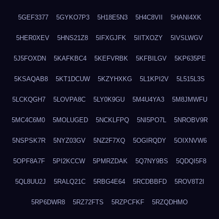
5GEF3377
5GYKO7P3
5H18E5N3
5H4C8VII
5HANI4XK
5HER0XEV
5HNS21Z8
5IFXGJFK
5IITXOZY
5IVSLWGV
5J5FOXDN
5KAFKBC4
5KEFVRBK
5KFBILGV
5KP635PE
5KSAQAB8
5KT1DCUW
5KZYHXKG
5L1KPI2V
5L515L3S
5LCKQGH7
5LOVPA8C
5LY0K9GU
5M4U4YA3
5M8JMWFU
5MC4C6M0
5MOLUGED
5NCKLFPQ
5NI5PO7L
5NROBV9R
5NSPSK7R
5NYZ03GV
5NZ2F7XQ
5OGIRQDY
5OIXNVW6
5OPF8A7F
5PI2KCCW
5PMRZDAK
5Q7NY9BS
5QDQI5F8
5QL8UU2J
5RALQ21C
5RBG4E64
5RCDBBFD
5ROV8T2I
5RP6DWR8
5RZ72FTS
5RZPCFKF
5RZQDHMO