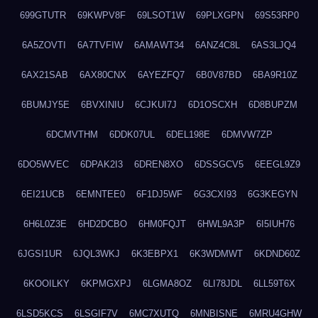
699GTUTR
69KWPV8F
69LSOT1W
69PLXGPN
69S53RP0
6A5ZOVTI
6A7TVFIW
6AMAWT34
6ANZ4C8L
6AS3LJQ4
6AX21SAB
6AX80CNX
6AYEZFQ7
6B0V87BD
6BA9R10Z
6BUMJY5E
6BVXINIU
6CJKUI7J
6D1OSCXH
6D8BUPZM
6DCMVTHM
6DDK07UL
6DEL198E
6DMVW7ZP
6DO5WVEC
6DPAK2I3
6DREN8XO
6DSSGCV5
6EEGL9Z9
6EI21UCB
6EMNTEE0
6F1DJ5WF
6G3CXI93
6G3KEGYN
6H6L0Z3E
6HD2DCBO
6HM0FQJT
6HWL9A3P
6I5IUH76
6JGSI1UR
6JQL3WKJ
6K3EBPX1
6K3WDMWT
6KDND60Z
6KOOILKY
6KPMGXPJ
6LGMA8OZ
6LI78JDL
6LL59T6X
6LSD5KCS
6LSGIF7V
6MC7XUTQ
6MNBISNE
6MRU4GHW