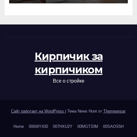
Кирпичик за
кирпичиком
Все о стройке
Сайт работает на WordPress
|
Тема News Hunt от
Themeansar
.
Home
006WY430
007HXU2Y
00MGT33M
00SAOS5H