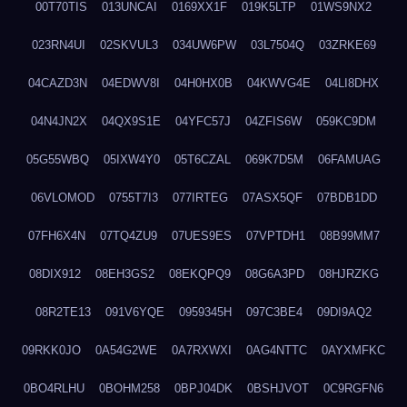
00T70TIS
013UNCAI
0169XX1F
019K5LTP
01WS9NX2
023RN4UI
02SKVUL3
034UW6PW
03L7504Q
03ZRKE69
04CAZD3N
04EDWV8I
04H0HX0B
04KWVG4E
04LI8DHX
04N4JN2X
04QX9S1E
04YFC57J
04ZFIS6W
059KC9DM
05G55WBQ
05IXW4Y0
05T6CZAL
069K7D5M
06FAMUAG
06VLOMOD
0755T7I3
077IRTEG
07ASX5QF
07BDB1DD
07FH6X4N
07TQ4ZU9
07UES9ES
07VPTDH1
08B99MM7
08DIX912
08EH3GS2
08EKQPQ9
08G6A3PD
08HJRZKG
08R2TE13
091V6YQE
0959345H
097C3BE4
09DI9AQ2
09RKK0JO
0A54G2WE
0A7RXWXI
0AG4NTTC
0AYXMFKC
0BO4RLHU
0BOHM258
0BPJ04DK
0BSHJVOT
0C9RGFN6