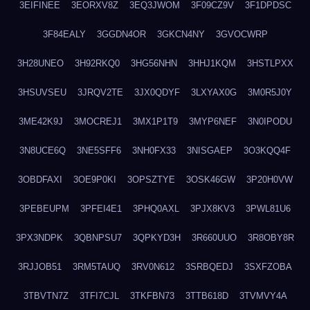
3EIFINEE
3EORXV8Z
3EQ3JWOM
3F09CZ9V
3F1DPDSC
3F84EALY
3GGDN4OR
3GKCN4NY
3GVOCWRP
3H28UNEO
3H92RKQ0
3HG56NHN
3HHJ1KQM
3HSTLPXX
3HSUVSEU
3JRQV2TE
3JX0QDYF
3LXYAX0G
3M0R5J0Y
3ME42K9J
3MOCREJ1
3MX1P1T9
3MYP6NEF
3N0IPODU
3N8UCE6Q
3NE5SFF6
3NH0FX33
3NISGAEP
3O3KQQ4F
3OBDFAXI
3OE9P0KI
3OPSZTYE
3OSK46GW
3P20H0VW
3PEBEUPM
3PFEI4E1
3PHQ0AXL
3PJX8KV3
3PWL81U6
3PX3NDPK
3QBNPSU7
3QPKYD3H
3R660UUO
3R8OBY8R
3RJJOB51
3RM5TAUQ
3RV0N612
3SRBQEDJ
3SXFZOBA
3TBVTN7Z
3TFI7CJL
3TKFBN73
3TTB618D
3TVMVY4A