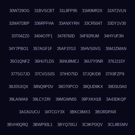
30W729OG
31BVSCBT
31L8FP95
31M0MR2X
32AT2VLN
32MATDBP
336RPFHA
33ANXYRH
33CR504T
33DY1V30
33T04ZZ0
3404O7P1
3478760D
34F92RUM
34HYUF3N
34Y7PBO1
357AGF1F
35AF37G3
35HVS0VG
35MJZMAN
35O1QNFZ
36HUTLDS
36NU8MEJ
36U7Y0NR
376J215Y
377SG7JD
37CVGS0S
37IHO75D
37JQKID8
37X9FZP9
38J0SXQX
38NQ9PDV
38O70PCO
38QUD9KX
39D3U3A0
39LAIWA9
39LCYZRI
39MGWN55
39PXKH1B
3A43DKQP
3AGNJUCU
3ATCGY3X
3BKC9MX3
3BORDPAR
3BVH0QRQ
3BWP93L1
3BYQ70GJ
3C9KPDQV
3CL4BSMV