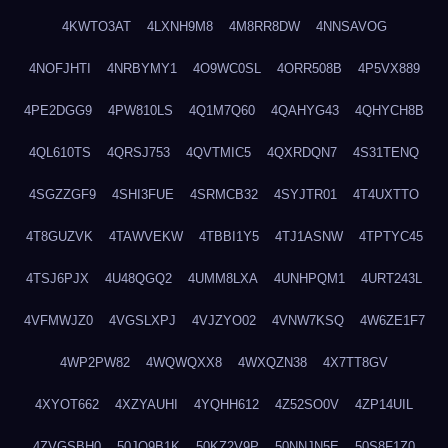
4KWTO3AT
4LXNH9M8
4M8RR8DW
4NNSAVOG
4NOFJHTI
4NRBYMY1
4O9WC0SL
4ORR508B
4P5VX889
4PE2DGG9
4PW810LS
4Q1M7Q60
4QAHYG43
4QHYCH8B
4QL610TS
4QRSJ753
4QVTMIC5
4QXRDQN7
4S31TENQ
4SGZZGF9
4SHI3FUE
4SRMCB32
4SYJTR01
4T4UXTTO
4T8GUZVK
4TAWVEKW
4TBBI1Y5
4TJ1ASNW
4TPTYC45
4TSJ6PJX
4U48QGQ2
4UMM8LXA
4UNHPQM1
4URT243L
4VFMWJZ0
4VGSLXPJ
4VJZYO02
4VNW7KSQ
4W6ZE1F7
4WP2PW82
4WQWQXX8
4WXQZN38
4X7TT8GV
4XYOT662
4XZYAUHI
4YQHH612
4Z52SO0V
4ZP14UIL
4ZVGSBH0
50JO9B1K
50KZ2V9P
50NNJN5E
50S8F1Z0