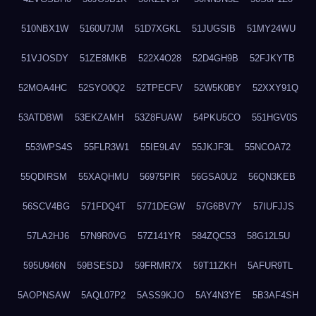
510NBX1W
5160U7JM
51D7XGKL
51JUGSIB
51MY24WU
51VJOSDY
51ZE8MKB
522X4O28
52D4GH9B
52FJKYTB
52MOA4HC
52SYO0Q2
52TPECFV
52W5K0BY
52XXY91Q
53ATDBWI
53EKZAMH
53Z8FUAW
54PKU5CO
551HGV0S
553WPS4S
55FLR3W1
55IE9L4V
55JKJF3L
55NCOA72
55QDIRSM
55XAQHMU
56975PIR
56GSA0U2
56QN3KEB
56SCV4BG
571FDQ4T
5771DEGW
57G6BV7Y
57IUFJJS
57LA2HJ6
57N9R0VG
57Z141YR
584ZQC53
58G12L5U
595U946N
59BSESDJ
59FRMR7X
59T11ZKH
5AFUR9TL
5AOPNSAW
5AQL07P2
5ASS9KJO
5AY4N3YE
5B3AF4SH