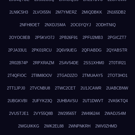
2LN9C5H3
2LVOI55N
2M7YMERZ
2MIQDBKK
2N165DB2
2NFH8OET
2NXDJSMA
2OC6YQYJ
2ODHTNIQ
2OYOC8EB
2P5KVO7J
2PB26F91
2PFU2MB3
2PGICZT7
2PJA33U1
2PK01RCU
2Q6V9UEG
2QFIABDG
2QYABSTR
2R02B74P
2RPXRAZM
2SAV54DE
2SS1XHM0
2T0TIR21
2T4QFIOC
2T8M8OOV
2TGAD2ZO
2TMUAAY5
2TOT3HO1
2TT1JPJ0
2TVCNBU8
2TWC2CET
2U1JCAWR
2UABCBNW
2UBGKVBI
2UFYK23Q
2UHBAVSU
2UT1DWVT
2VA5KTQ4
2VUSTJE1
2VY55Q8B
2W29565T
2W496244
2WADJS4M
2WGUIKKG
2WK2EL88
2WNPNKRH
2WV0ZHMD