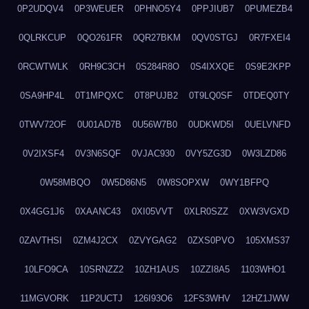
0P2UDQV4
0P3WEUER
0PHNO5Y4
0PPJIUB7
0PUMEZB4
0QLRKCUP
0QO261FR
0QR27BKM
0QV0STGJ
0R7FXEI4
0RCWTWLK
0RH9C3CH
0S284R8O
0S4IXXQE
0S9E2KPP
0SA9HP4L
0T1MPQXC
0T8PUJB2
0T9LQ0SF
0TDEQ0TY
0TWV72OF
0U01AD7B
0U56W7B0
0UDKWD5I
0UELVNFD
0V2IXSF4
0V3N6SQF
0VJAC930
0VY5ZG3D
0W3LZD86
0W58MBQO
0W5D86N5
0W8SOPXW
0WY1BFPQ
0X4GG1J6
0XAANC43
0XI05VVT
0XLR0SZZ
0XW3VGXD
0ZAVTHSI
0ZM4J2CX
0ZVYGAG2
0ZXS0PVO
105XMS37
10LFO9CA
10SRNZZ2
10ZH1AUS
10ZZI8A5
1103WHO1
11MGVORK
11P2UCTJ
126I93O6
12FS3WHV
12HZ1JWW