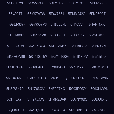
5CDCU7YL
5CWV233T
5DFYUFZ0
5DKYT31C
5DM253CG
5E4JC1TI
5EXK7A7W
5F447S51
5FMM242C
5FNR39CT
5GEF3377
5GYKO7P3
5H18E5N3
5H4C8VII
5HANI4XK
5HER0XEV
5HNS21Z8
5IFXGJFK
5IITXOZY
5IVSLWGV
5J5FOXDN
5KAFKBC4
5KEFVRBK
5KFBILGV
5KP635PE
5KSAQAB8
5KT1DCUW
5KZYHXKG
5L1KPI2V
5L515L3S
5LCKQGH7
5LOVPA8C
5LY0K9GU
5M4U4YA3
5M8JMWFU
5MC4C6M0
5MOLUGED
5NCKLFPQ
5NI5PO7L
5NROBV9R
5NSPSK7R
5NYZ03GV
5NZ2F7XQ
5OGIRQDY
5OIXNVW6
5OPF8A7F
5PI2KCCW
5PMRZDAK
5Q7NY9BS
5QDQI5F8
5QL8UU2J
5RALQ21C
5RBG4E64
5RCDBBFD
5ROV8T2I