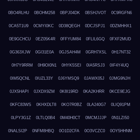
0BO4RLHU
0BOHM258
0BPJ04DK
0BSHJVOT
0C9RGFN6
0CA5T1U9
0CMYI0KC
0D38QEGH
0DCJSPJ1
0DZMHHX1
0E9GCHCU
0EZ05K4R
0FFYUM84
0FLIL6GQ
0FXF2MUD
0G363XJW
0GI31E0A
0GJSAH4M
0GRH7XSL
0H17NT32
0H7Y9RRM
0H9OI0N1
0HYK5SEI
0IA5RSJ3
0IF4Y4UQ
0IM5QCNL
0IUZL33Y
0J6YMSQ9
0JAWX05J
0JMG9NJH
0JX5HAPI
0JXDX9ZM
0K8I19RD
0KA2KHRR
0KCE9EJG
0KFC83WS
0KHXDLT8
0KO7R0BZ
0LA240G7
0LIQ91PM
0LPY3G1Z
0LTLQ0B4
0M40H0CT
0MCMJJJP
0N1LZI50
0NALSI2P
0NFM8HBQ
0O1D2CFA
0O3VCZC0
0OY5HHNM