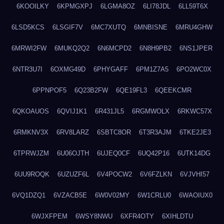
6KOOILKY
6KPMGXPJ
6LGMA8OZ
6LI78JDL
6LL59T6X
6LSD5KCS
6LSGIF7V
6MC7XUTQ
6MNBISNE
6MRU4GHW
6MRWI2FW
6MUKQ2Q2
6N6MCPD2
6N8H9PB2
6NS1JPER
6NTR3U7I
6OXMG49D
6PHYGAFF
6PM1Z7A5
6PO2WC0X
6PPNPOF5
6Q23B2FW
6QE19FL3
6QEEKCMR
6QKOAUOS
6QVIJ1K1
6R431JL5
6RGMWOLX
6RKWC57X
6RMKNV3X
6RV8LARZ
6SBTC8OR
6T3R3AJM
6TKE2JE3
6TPRWJZM
6U06OJTH
6UJEQ0CF
6UQ42P16
6UTK14DG
6UU9ROQK
6UZUZF6L
6V4POCW2
6V6FZLKN
6VJVHI57
6VQ1DZQ1
6VZACB5E
6W0V02MY
6W1CRLU0
6WAOIUX0
6WJXFPEM
6WSY8NWU
6XFR4OTY
6XIHLDTU