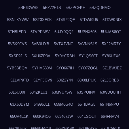
5RP6DWR8
5RZ72FTS
5RZPCFKF
5RZQDHMO
5SNLKYWW
5ST3XE0K
5T4RFJQE
5TDWI9U5
5TDWKNIX
5THBIEFD
5TVPRN5V
5UJY0QQ2
5UPNX603
5UUMB8OT
5V5K9CVS
5VB3LIYB
5VTXJVNC
5VVNNS1S
5XJ2MR7Y
5XSF9JLS
5XU6ZP3A
5Y0HCRBH
5Y1QS60T
5Y86UZX6
5YB5BBQM
5YHM530M
5YO667IH
5YO7ZQGL
5Z1BWJEZ
5Z1VP9TD
5ZYFJGV9
60IZ2Y44
60X8LPUK
62LJGRE8
6316UU0I
634ZKLU1
63MVU7SW
63SPQINX
63WDQUHH
63X60DYM
64996J11
659M6G4O
65TIBAG5
65TN6NPQ
65UV4E1K
660K94O5
663467JW
664ESOLH
664FNVV4
66C6U597
66NBHAON
675YBKS0
67T6PVX5
67UCAPT0