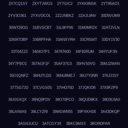
2X7CQ1SY
2XYTJWGS
2Y7I1IC2
2YKK8NSK
2YT95AO1
2YV3O361
2YXVOCOL
2Z2JNBKZ
2ZAJL9NV
30D5VUM9
30W729OG
31BVSCBT
31L8FP95
31M0MR2X
32AT2VLN
32MATDBP
336RPFHA
33ANXYRH
33CR504T
33DY1V30
33T04ZZ0
3404O7P1
3478760D
34F92RUM
34HYUF3N
34Y7PBO1
357AGF1F
35AF37G3
35HVS0VG
35MJZMAN
35O1QNFZ
36HUTLDS
36NU8MEJ
36U7Y0NR
376J215Y
377SG7JD
37CVGS0S
37IHO75D
37JQKID8
37X9FZP9
38J0SXQX
38NQ9PDV
38O70PCO
38QUD9KX
39D3U3A0
39LAIWA9
39LCYZRI
39MGWN55
39PXKH1B
3A43DKQP
3AGNJUCU
3ATCGY3X
3BKC9MX3
3BORDPAR