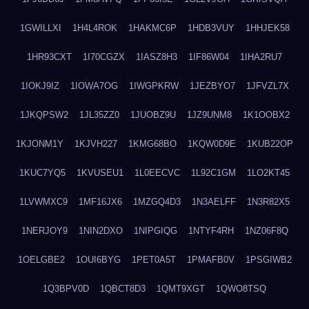
1GWILLXI
1H4L4ROK
1HAKMC6P
1HDB3VUY
1HHJEK58
1HR93CXT
1I70CGZX
1IASZ8H3
1IF86W04
1IHA2RU7
1IOKJ9IZ
1IOWA7OG
1IWGPKRW
1JEZBYO7
1JFVZL7X
1JKQPSW2
1JL35ZZ0
1JUOBZ9U
1JZ9UNM8
1K1OOBX2
1KJONM1Y
1KJVH227
1KMG68BO
1KQW0D9E
1KUB22OP
1KUC7YQ5
1KVUSEU1
1L0EECVC
1L92C1GM
1LO2KT45
1LVWMXC9
1MF16JX6
1MZGQ4D3
1N3AELFF
1N3R82X5
1NERJOY9
1NIN2DXO
1NIPGIQG
1NTYF4RH
1NZ06F8Q
1OELGBE2
1OUI6BYG
1PET0A5T
1PMAFB0V
1PSGIWB2
1Q3BPV0D
1QBCT8D3
1QMT9XGT
1QWO8TSQ