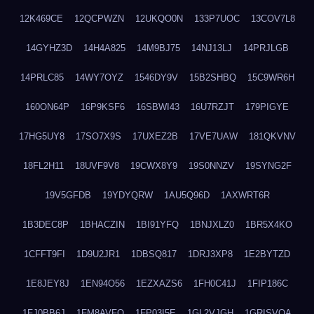
12K469CE
12QCPWZN
12UKQO0N
133P7UOC
13COV7L8
14GYHZ3D
14H4A825
14M9BJ75
14NJ13LJ
14PRJLGB
14PRLC85
14WY7OYZ
1546DY9V
15B2SHBQ
15C9WR6H
160ON64P
16P9KSF6
16SBWI43
16U7RZJT
179PIGYE
17HG5UY8
17SO7X9S
17UXEZ2B
17VE7UAW
181QKVNV
18FL2H11
18UVF9V8
19CWX8Y9
19S0NNZV
19SYNG2F
19V5GFDB
19YDYQRW
1AU5Q96D
1AXWRT6R
1B3DEC8P
1BHACZIN
1BI91YFQ
1BNJXLZ0
1BR5X4KO
1CFFT9FI
1D9U2JR1
1DBSQ817
1DRJ3XP8
1E2BYTZD
1E8JEY8J
1EN94O56
1EZXAZS6
1FH0C41J
1FIP186C
1FJ0BB6J
1FM8AVFQ
1FP03I5E
1GL2VJGH
1GRISVQA