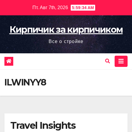
Перейти
Пт. Авг 7th, 2026
5:59:35 AM
к
содержимому
Кирпичик за кирпичиком
Все о стройке
ILWINYY8
Travel Insights