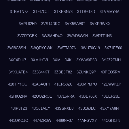
3TBVTN7Z
3TFI7CJL
3TKFBN73
3TTB618D
3TVMVY4A
3VPL82H9
3VS14DKC
3VX5WW8T
3VXFRWKX
3VZRTGEK
3W3MHD4O
3WAD8W9N
3WDTF1N3
3WI8G8SN
3WQDYCWK
3WTTA97N
3WU70G19
3X71FE60
3XC4DIU7
3XMIH0VI
3XMLLD4K
3XWW9P5D
3Y2Z2FMH
3YXUATB4
3Z3344KT
3ZBBJF82
3ZUNKQ9P
40PEO5RM
418TPYOG
41A6AQPI
41CR68ZC
428MPM7O
42EW9PZP
42HIOZNV
42QOZROE
437L5RRA
43BE766X
43EEF23E
43IP3TZ3
43OJ1AEY
43SSFXBJ
43U16JLC
43XY7A9N
441OKOJO
4474ZR0W
4489NF37
44AFGVXY
44CGH1H9