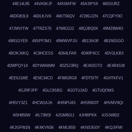
44E14L85
44VA5KJF
44XI8AFW
45A3IPS9
4601IURZ
46DGB3L9
46DLKJV6
46KT56QV
4728GJZN
47CQFY0O
47JMVITW
47TRZS70
47W8J2J2
48QJBQ0X
49MZ8W4O
49R1GYE9
49SPF3MJ
49WWVPJU
4B13IA3F
4B1N5SGO
4BOKJ6KQ
4C9HCESS
4D64LFAR
4D90P4CC
4DV2LKB3
4DWPQY14
4DYW6NWM
4DZ5J3RQ
4E402GTO
4E4R43JK
4EE6J1ME
4ENC34CO
4F88GRG8
4FDT5ITF
4GHTKFV1
4GJRPJFP
4GLC8SBG
4GOTUJAD
4GTUQOMS
4H5VY3Z1
4HCW1AJA
4HINPU4S
4HSR603T
4HVMV9QI
4I5H850W
4IL73M3I
4JGM8GIJ
4JH8IPKK
4JS349D2
4K2GFW1N
4K4KVN36
4KML855I
4KNS3G0Y
4KQJIFMI