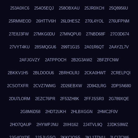
253A0XC6
254O5EQJ
258OBXAU
25JR0XCH
25Q8956U
25RMMEOD
26HTTV6H
26L0HESZ
270L4YOL
276UFPNM
27E8J3FW
27MKG0DU
27MNQPU0
27NBD68F
27O3D674
27VYT4KU
28SMQGU6
299T1G15
2A01R6QT
2AAYZL7V
2AFJGVZY
2ATPPOCH
2B2G3AW2
2BFZFCNW
2BKKV1H5
2BLDOOU6
2BRHOLRJ
2CKA0HWT
2CRELPQI
2CSOTXFR
2CVZ7WMG
2D26EBXW
2D942LRG
2DPSN680
2DU7LORM
2EZC76PR
2F53ZH8K
2FFJSSR3
2G789XQE
2G8M6D58
2HDT2UKH
2HLBXGGN
2HMC2F0V
2HO7QAUP
2HYWPJNU
2IIHI162
2J4TVL9Q
2JDKS9WZ
2JG4QYDE
2JSJLGSQ
2KKCIQS5
2KL1TDVU
2LCI7CW6