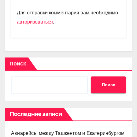
a
A
kl
в
m
p
a
и
Для отправки комментария вам необходимо
p
ss
ть
авторизоваться
.
ni
ki
Поиск
Поиск
Последние записи
Авиарейсы между Ташкентом и Екатеринбургом