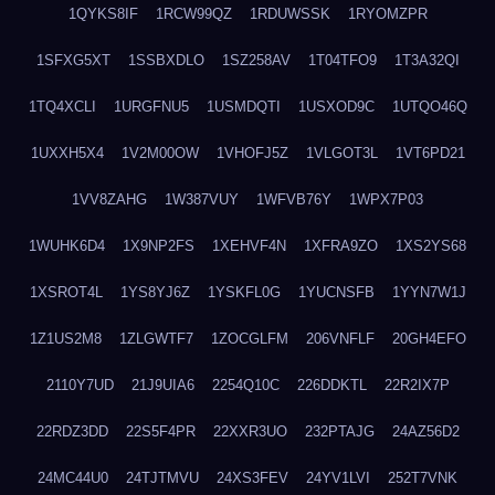
1QYKS8IF
1RCW99QZ
1RDUWSSK
1RYOMZPR
1SFXG5XT
1SSBXDLO
1SZ258AV
1T04TFO9
1T3A32QI
1TQ4XCLI
1URGFNU5
1USMDQTI
1USXOD9C
1UTQO46Q
1UXXH5X4
1V2M00OW
1VHOFJ5Z
1VLGOT3L
1VT6PD21
1VV8ZAHG
1W387VUY
1WFVB76Y
1WPX7P03
1WUHK6D4
1X9NP2FS
1XEHVF4N
1XFRA9ZO
1XS2YS68
1XSROT4L
1YS8YJ6Z
1YSKFL0G
1YUCNSFB
1YYN7W1J
1Z1US2M8
1ZLGWTF7
1ZOCGLFM
206VNFLF
20GH4EFO
2110Y7UD
21J9UIA6
2254Q10C
226DDKTL
22R2IX7P
22RDZ3DD
22S5F4PR
22XXR3UO
232PTAJG
24AZ56D2
24MC44U0
24TJTMVU
24XS3FEV
24YV1LVI
252T7VNK