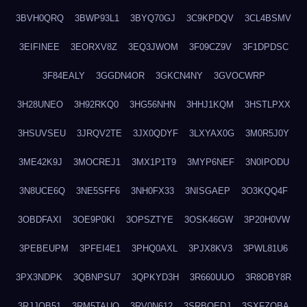
3BVH0QRQ
3BWP93L1
3BYQ70GJ
3C9KPDQV
3CL4BSMV
3EIFINEE
3EORXV8Z
3EQ3JWOM
3F09CZ9V
3F1DPDSC
3F84EALY
3GGDN4OR
3GKCN4NY
3GVOCWRP
3H28UNEO
3H92RKQ0
3HG56NHN
3HHJ1KQM
3HSTLPXX
3HSUVSEU
3JRQV2TE
3JX0QDYF
3LXYAX0G
3M0R5J0Y
3ME42K9J
3MOCREJ1
3MX1P1T9
3MYP6NEF
3N0IPODU
3N8UCE6Q
3NE5SFF6
3NH0FX33
3NISGAEP
3O3KQQ4F
3OBDFAXI
3OE9P0KI
3OPSZTYE
3OSK46GW
3P20H0VW
3PEBEUPM
3PFEI4E1
3PHQ0AXL
3PJX8KV3
3PWL81U6
3PX3NDPK
3QBNPSU7
3QPKYD3H
3R660UUO
3R8OBY8R
3RJJOB51
3RM5TAUQ
3RV0N612
3SRBQEDJ
3SXFZOBA