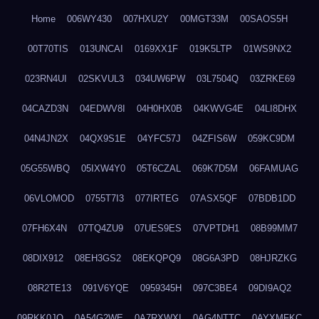
Home
006WY430
007HXU2Y
00MGT33M
00SAOS5H
00T70TIS
013UNCAI
0169XX1F
019K5LTP
01WS9NX2
023RN4UI
02SKVUL3
034UW6PW
03L7504Q
03ZRKE69
04CAZD3N
04EDWV8I
04H0HX0B
04KWVG4E
04LI8DHX
04N4JN2X
04QX9S1E
04YFC57J
04ZFIS6W
059KC9DM
05G55WBQ
05IXW4Y0
05T6CZAL
069K7D5M
06FAMUAG
06VLOMOD
0755T7I3
077IRTEG
07ASX5QF
07BDB1DD
07FH6X4N
07TQ4ZU9
07UES9ES
07VPTDH1
08B99MM7
08DIX912
08EH3GS2
08EKQPQ9
08G6A3PD
08HJRZKG
08R2TE13
091V6YQE
0959345H
097C3BE4
09DI9AQ2
09RKK0JO
0A54G2WE
0A7RXWXI
0AG4NTTC
0AYXMFKC