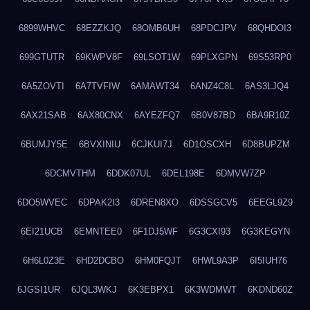
6899WHVC
68EZZKJQ
68OMB6UH
68PDCJPV
68QHDOI3
699GTUTR
69KWPV8F
69LSOT1W
69PLXGPN
69S53RP0
6A5ZOVTI
6A7TVFIW
6AMAWT34
6ANZ4C8L
6AS3LJQ4
6AX21SAB
6AX80CNX
6AYEZFQ7
6B0V87BD
6BA9R10Z
6BUMJY5E
6BVXINIU
6CJKUI7J
6D1OSCXH
6D8BUPZM
6DCMVTHM
6DDK07UL
6DEL198E
6DMVW7ZP
6DO5WVEC
6DPAK2I3
6DREN8XO
6DSSGCV5
6EEGL9Z9
6EI21UCB
6EMNTEE0
6F1DJ5WF
6G3CXI93
6G3KEGYN
6H6L0Z3E
6HD2DCBO
6HM0FQJT
6HWL9A3P
6I5IUH76
6JGSI1UR
6JQL3WKJ
6K3EBPX1
6K3WDMWT
6KDND60Z