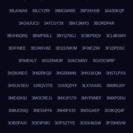
39LAIWA9
39LCYZRI
39MGWN55
39PXKH1B
3A43DKQP
3AGNJUCU
3ATCGY3X
3BKC9MX3
3BORDPAR
3BVH0QRQ
3BWP93L1
3BYQ70GJ
3C9KPDQV
3CL4BSMV
3EIFINEE
3EORXV8Z
3EQ3JWOM
3F09CZ9V
3F1DPDSC
3F84EALY
3GGDN4OR
3GKCN4NY
3GVOCWRP
3H28UNEO
3H92RKQ0
3HG56NHN
3HHJ1KQM
3HSTLPXX
3HSUVSEU
3JRQV2TE
3JX0QDYF
3LXYAX0G
3M0R5J0Y
3ME42K9J
3MOCREJ1
3MX1P1T9
3MYP6NEF
3N0IPODU
3N8UCE6Q
3NE5SFF6
3NH0FX33
3NISGAEP
3O3KQQ4F
3OBDFAXI
3OE9P0KI
3OPSZTYE
3OSK46GW
3P20H0VW