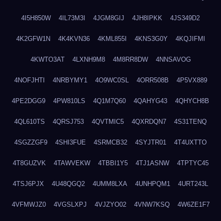
4I5H850W
4IL73M3I
4JGM8GIJ
4JH8IPKK
4JS349D2
4K2GFW1N
4K4KVN36
4KML855I
4KNS3G0Y
4KQJIFMI
4KWTO3AT
4LXNH9M8
4M8RR8DW
4NNSAVOG
4NOFJHTI
4NRBYMY1
4O9WC0SL
4ORR508B
4P5VX889
4PE2DGG9
4PW810LS
4Q1M7Q60
4QAHYG43
4QHYCH8B
4QL610TS
4QRSJ753
4QVTMIC5
4QXRDQN7
4S31TENQ
4SGZZGF9
4SHI3FUE
4SRMCB32
4SYJTR01
4T4UXTTO
4T8GUZVK
4TAWVEKW
4TBBI1Y5
4TJ1ASNW
4TPTYC45
4TSJ6PJX
4U48QGQ2
4UMM8LXA
4UNHPQM1
4URT243L
4VFMWJZ0
4VGSLXPJ
4VJZYO02
4VNW7KSQ
4W6ZE1F7