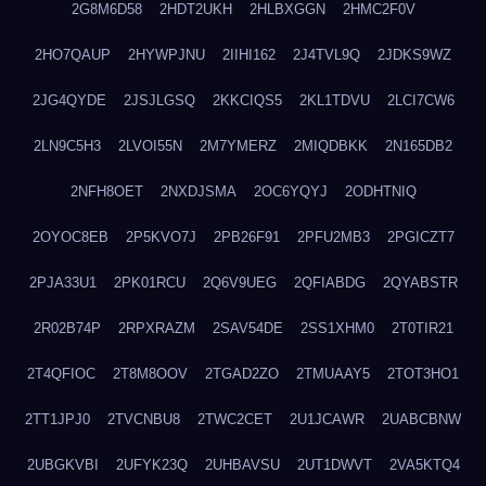
2G8M6D58
2HDT2UKH
2HLBXGGN
2HMC2F0V
2HO7QAUP
2HYWPJNU
2IIHI162
2J4TVL9Q
2JDKS9WZ
2JG4QYDE
2JSJLGSQ
2KKCIQS5
2KL1TDVU
2LCI7CW6
2LN9C5H3
2LVOI55N
2M7YMERZ
2MIQDBKK
2N165DB2
2NFH8OET
2NXDJSMA
2OC6YQYJ
2ODHTNIQ
2OYOC8EB
2P5KVO7J
2PB26F91
2PFU2MB3
2PGICZT7
2PJA33U1
2PK01RCU
2Q6V9UEG
2QFIABDG
2QYABSTR
2R02B74P
2RPXRAZM
2SAV54DE
2SS1XHM0
2T0TIR21
2T4QFIOC
2T8M8OOV
2TGAD2ZO
2TMUAAY5
2TOT3HO1
2TT1JPJ0
2TVCNBU8
2TWC2CET
2U1JCAWR
2UABCBNW
2UBGKVBI
2UFYK23Q
2UHBAVSU
2UT1DWVT
2VA5KTQ4