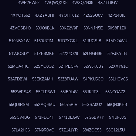
4WP2PW82
4WQWQXX8
4WXQZN38
4X7TT8GV
4XYOT662
4XZYAUHI
4YQHH612
4Z52SO0V
4ZP14UIL
4ZVGSBH0
50JO9B1K
50KZ2V9P
50NNJN5E
50S8F1Z0
510NBX1W
5160U7JM
51D7XGKL
51JUGSIB
51MY24WU
51VJOSDY
51ZE8MKB
522X4O28
52D4GH9B
52FJKYTB
52MOA4HC
52SYO0Q2
52TPECFV
52W5K0BY
52XXY91Q
53ATDBWI
53EKZAMH
53Z8FUAW
54PKU5CO
551HGV0S
553WPS4S
55FLR3W1
55IE9L4V
55JKJF3L
55NCOA72
55QDIRSM
55XAQHMU
56975PIR
56GSA0U2
56QN3KEB
56SCV4BG
571FDQ4T
5771DEGW
57G6BV7Y
57IUFJJS
57LA2HJ6
57N9R0VG
57Z141YR
584ZQC53
58G12L5U