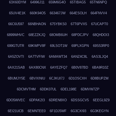
63X60DYM
64996J11
659M6G4O
65TIBAG5
65TN6NPQ
65UV4E1K
660K94O5
663467JW
664ESOLH
664FNVV4
66C6U597
66NBHAON
675YBKS0
67T6PVX5
67UCAPT0
6899WHVC
68EZZKJQ
68OMB6UH
68PDCJPV
68QHDOI3
699GTUTR
69KWPV8F
69LSOT1W
69PLXGPN
69S53RP0
6A5ZOVTI
6A7TVFIW
6AMAWT34
6ANZ4C8L
6AS3LJQ4
6AX21SAB
6AX80CNX
6AYEZFQ7
6B0V87BD
6BA9R10Z
6BUMJY5E
6BVXINIU
6CJKUI7J
6D1OSCXH
6D8BUPZM
6DCMVTHM
6DDK07UL
6DEL198E
6DMVW7ZP
6DO5WVEC
6DPAK2I3
6DREN8XO
6DSSGCV5
6EEGL9Z9
6EI21UCB
6EMNTEE0
6F1DJ5WF
6G3CXI93
6G3KEGYN