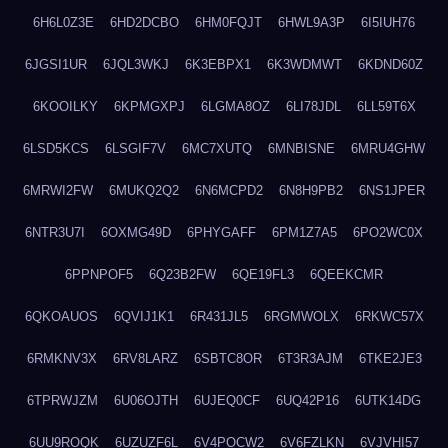
6H6L0Z3E
6HD2DCBO
6HM0FQJT
6HWL9A3P
6I5IUH76
6JGSI1UR
6JQL3WKJ
6K3EBPX1
6K3WDMWT
6KDND60Z
6KOOILKY
6KPMGXPJ
6LGMA8OZ
6LI78JDL
6LL59T6X
6LSD5KCS
6LSGIF7V
6MC7XUTQ
6MNBISNE
6MRU4GHW
6MRWI2FW
6MUKQ2Q2
6N6MCPD2
6N8H9PB2
6NS1JPER
6NTR3U7I
6OXMG49D
6PHYGAFF
6PM1Z7A5
6PO2WC0X
6PPNPOF5
6Q23B2FW
6QE19FL3
6QEEKCMR
6QKOAUOS
6QVIJ1K1
6R431JL5
6RGMWOLX
6RKWC57X
6RMKNV3X
6RV8LARZ
6SBTC8OR
6T3R3AJM
6TKE2JE3
6TPRWJZM
6U06OJTH
6UJEQ0CF
6UQ42P16
6UTK14DG
6UU9ROQK
6UZUZF6L
6V4POCW2
6V6FZLKN
6VJVHI57