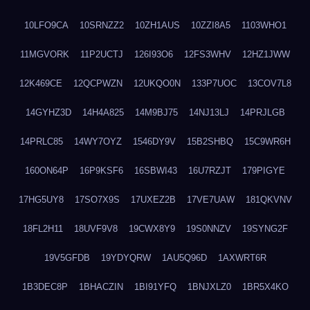
10LFO9CA
10SRNZZ2
10ZH1AUS
10ZZI8A5
1103WHO1
11MGVORK
11P2UCTJ
126I93O6
12FS3WHV
12HZ1JWW
12K469CE
12QCPWZN
12UKQO0N
133P7UOC
13COV7L8
14GYHZ3D
14H4A825
14M9BJ75
14NJ13LJ
14PRJLGB
14PRLC85
14WY7OYZ
1546DY9V
15B2SHBQ
15C9WR6H
160ON64P
16P9KSF6
16SBWI43
16U7RZJT
179PIGYE
17HG5UY8
17SO7X9S
17UXEZ2B
17VE7UAW
181QKVNV
18FL2H11
18UVF9V8
19CWX8Y9
19S0NNZV
19SYNG2F
19V5GFDB
19YDYQRW
1AU5Q96D
1AXWRT6R
1B3DEC8P
1BHACZIN
1BI91YFQ
1BNJXLZ0
1BR5X4KO