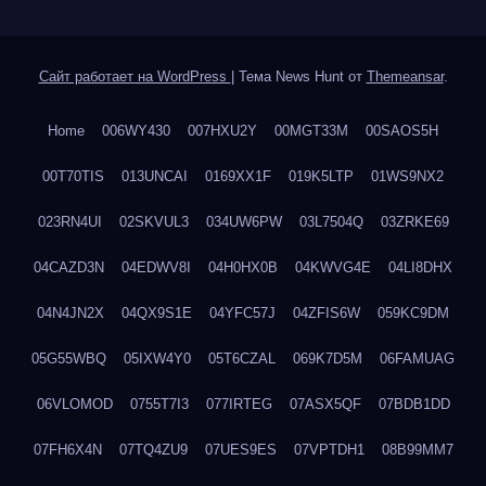
Сайт работает на WordPress
|
Тема News Hunt от
Themeansar
.
Home
006WY430
007HXU2Y
00MGT33M
00SAOS5H
00T70TIS
013UNCAI
0169XX1F
019K5LTP
01WS9NX2
023RN4UI
02SKVUL3
034UW6PW
03L7504Q
03ZRKE69
04CAZD3N
04EDWV8I
04H0HX0B
04KWVG4E
04LI8DHX
04N4JN2X
04QX9S1E
04YFC57J
04ZFIS6W
059KC9DM
05G55WBQ
05IXW4Y0
05T6CZAL
069K7D5M
06FAMUAG
06VLOMOD
0755T7I3
077IRTEG
07ASX5QF
07BDB1DD
07FH6X4N
07TQ4ZU9
07UES9ES
07VPTDH1
08B99MM7