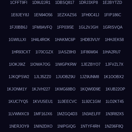
1CFFT9FI
1D9U2JR1
1DBSQ817
1DRJ3XP8
1E2BYTZD
1E8JEY8J
1EN94O56
1EZXAZS6
1FH0C41J
1FIP186C
1FJ0BB6J
1FM8AVFQ
1FP03I5E
1GL2VJGH
1GRISVQA
1GWILLXI
1H4L4ROK
1HAKMC6P
1HDB3VUY
1HHJEK58
1HR93CXT
1I70CGZX
1IASZ8H3
1IF86W04
1IHA2RU7
1IOKJ9IZ
1IOWA7OG
1IWGPKRW
1JEZBYO7
1JFVZL7X
1JKQPSW2
1JL35ZZ0
1JUOBZ9U
1JZ9UNM8
1K1OOBX2
1KJONM1Y
1KJVH227
1KMG68BO
1KQW0D9E
1KUB22OP
1KUC7YQ5
1KVUSEU1
1L0EECVC
1L92C1GM
1LO2KT45
1LVWMXC9
1MF16JX6
1MZGQ4D3
1N3AELFF
1N3R82X5
1NERJOY9
1NIN2DXO
1NIPGIQG
1NTYF4RH
1NZ06F8Q