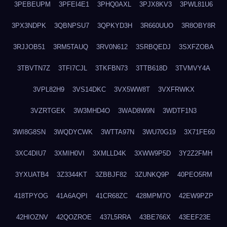
3PEBEUPM
3PFEI4E1
3PHQ0AXL
3PJX8KV3
3PWL81U6
3PX3NDPK
3QBNPSU7
3QPKYD3H
3R660UUO
3R8OBY8R
3RJJOB51
3RM5TAUQ
3RV0N612
3SRBQEDJ
3SXFZOBA
3TBVTN7Z
3TFI7CJL
3TKFBN73
3TTB618D
3TVMVY4A
3VPL82H9
3VS14DKC
3VX5WW8T
3VXFRWKX
3VZRTGEK
3W3MHD4O
3WAD8W9N
3WDTF1N3
3WI8G8SN
3WQDYCWK
3WTTA97N
3WU70G19
3X71FE60
3XC4DIU7
3XMIH0VI
3XMLLD4K
3XWW9P5D
3Y2Z2FMH
3YXUATB4
3Z3344KT
3ZBBJF82
3ZUNKQ9P
40PEO5RM
418TPYOG
41A6AQPI
41CR68ZC
428MPM7O
42EW9PZP
42HIOZNV
42QOZROE
437L5RRA
43BE766X
43EEF23E