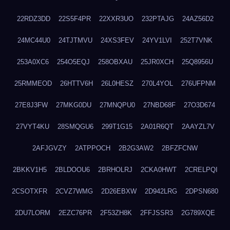
22RDZ3DD
22S5F4PR
22XXR3UO
232PTAJG
24AZ56D2
24MC44U0
24TJTMVU
24XS3FEV
24YV1LVI
252T7VNK
253A0XC6
254O5EQJ
258OBXAU
25JR0XCH
25Q8956U
25RMMEOD
26HTTV6H
26L0HESZ
270L4YOL
276UFPNM
27E8J3FW
27MKG0DU
27MNQPU0
27NBD68F
27O3D674
27VYT4KU
28SMQGU6
299T1G15
2A01R6QT
2AAYZL7V
2AFJGVZY
2ATPPOCH
2B2G3AW2
2BFZFCNW
2BKKV1H5
2BLDOOU6
2BRHOLRJ
2CKA0HWT
2CRELPQI
2CSOTXFR
2CVZ7WMG
2D26EBXW
2D942LRG
2DPSN680
2DU7LORM
2EZC76PR
2F53ZH8K
2FFJSSR3
2G789XQE