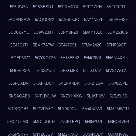
595U946N
59BSESDJ
59FRMR7X
59T11ZKH
5AFUR9TL
5AOPNSAW
5AQL07P2
5ASS9KJO
5AY4N3YE
5B3AF4SH
5CDCU7YL
5CWV233T
5DFYUFZ0
5DKYT31C
5DM253CG
5E4JC1TI
5EXK7A7W
5F447S51
5FMM242C
5FNR39CT
5GEF3377
5GYKO7P3
5H18E5N3
5H4C8VII
5HANI4XK
5HER0XEV
5HNS21Z8
5IFXGJFK
5IITXOZY
5IVSLWGV
5J5FOXDN
5KAFKBC4
5KEFVRBK
5KFBILGV
5KP635PE
5KSAQAB8
5KT1DCUW
5KZYHXKG
5L1KPI2V
5L515L3S
5LCKQGH7
5LOVPA8C
5LY0K9GU
5M4U4YA3
5M8JMWFU
5MC4C6M0
5MOLUGED
5NCKLFPQ
5NI5PO7L
5NROBV9R
5NSPSK7R
5NYZ03GV
5NZ2F7XQ
5OGIRQDY
5OIXNVW6