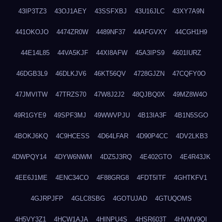
43IP3TZ3
43OJ1AEY
43SSFXBJ
43U16JLC
43XY7A9N
441OKOJO
4474ZR0W
4489NF37
44AFGVXY
44CGH1H9
44E14L85
44VA5KJF
44XI8AFW
45A3IPS9
4601IURZ
46DGB3L9
46DLKJV6
46KT56QV
4728GJZN
47CQFY0O
47JMVITW
47TRZS70
47W8J2J2
48QJBQ0X
49MZ8W4O
49R1GYE9
49SPF3MJ
49WWVPJU
4B13IA3F
4B1N5SGO
4BOKJ6KQ
4C9HCESS
4D64LFAR
4D90P4CC
4DV2LKB3
4DWPQY14
4DYW6NWM
4DZ5J3RQ
4E402GTO
4E4R43JK
4EE6J1ME
4ENC34CO
4F88GRG8
4FDT5ITF
4GHTKFV1
4GJRPJFP
4GLC8SBG
4GOTUJAD
4GTUQOMS
4H5VY3Z1
4HCW1AJA
4HINPU4S
4HSR603T
4HVMV9QI