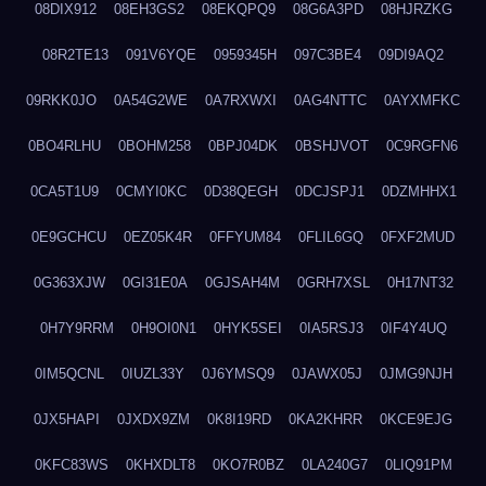
08DIX912
08EH3GS2
08EKQPQ9
08G6A3PD
08HJRZKG
08R2TE13
091V6YQE
0959345H
097C3BE4
09DI9AQ2
09RKK0JO
0A54G2WE
0A7RXWXI
0AG4NTTC
0AYXMFKC
0BO4RLHU
0BOHM258
0BPJ04DK
0BSHJVOT
0C9RGFN6
0CA5T1U9
0CMYI0KC
0D38QEGH
0DCJSPJ1
0DZMHHX1
0E9GCHCU
0EZ05K4R
0FFYUM84
0FLIL6GQ
0FXF2MUD
0G363XJW
0GI31E0A
0GJSAH4M
0GRH7XSL
0H17NT32
0H7Y9RRM
0H9OI0N1
0HYK5SEI
0IA5RSJ3
0IF4Y4UQ
0IM5QCNL
0IUZL33Y
0J6YMSQ9
0JAWX05J
0JMG9NJH
0JX5HAPI
0JXDX9ZM
0K8I19RD
0KA2KHRR
0KCE9EJG
0KFC83WS
0KHXDLT8
0KO7R0BZ
0LA240G7
0LIQ91PM