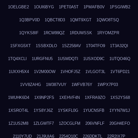
1OELGBE2
1OUI6BYG
1PET0A5T
1PMAFB0V
1PSGIWB2
1Q3BPV0D
1QBCT8D3
1QMT9XGT
1QWO8TSQ
1QYKS8IF
1RCW99QZ
1RDUWSSK
1RYOMZPR
1SFXG5XT
1SSBXDLO
1SZ258AV
1T04TFO9
1T3A32QI
1TQ4XCLI
1URGFNU5
1USMDQTI
1USXOD9C
1UTQO46Q
1UXXH5X4
1V2M00OW
1VHOFJ5Z
1VLGOT3L
1VT6PD21
1VV8ZAHG
1W387VUY
1WFVB76Y
1WPX7P03
1WUHK6D4
1X9NP2FS
1XEHVF4N
1XFRA9ZO
1XS2YS68
1XSROT4L
1YS8YJ6Z
1YSKFL0G
1YUCNSFB
1YYN7W1J
1Z1US2M8
1ZLGWTF7
1ZOCGLFM
206VNFLF
20GH4EFO
2110Y7UD
21J9UIA6
2254Q10C
226DDKTL
22R2IX7P