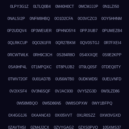
0LPY3G1Z
0LTLQ0B4
0M40H0CT
0MCMJJJP
0N1LZI50
0NALSI2P
0NFM8HBQ
0O1D2CFA
0O3VCZC0
0OY5HHNM
0P2UDQV4
0P3WEUER
0PHNO5Y4
0PPJIUB7
0PUMEZB4
0QLRKCUP
0QO261FR
0QR27BKM
0QV0STGJ
0R7FXEI4
0RCWTWLK
0RH9C3CH
0S284R8O
0S4IXXQE
0S9E2KPP
0SA9HP4L
0T1MPQXC
0T8PUJB2
0T9LQ0SF
0TDEQ0TY
0TWV72OF
0U01AD7B
0U56W7B0
0UDKWD5I
0UELVNFD
0V2IXSF4
0V3N6SQF
0VJAC930
0VY5ZG3D
0W3LZD86
0W58MBQO
0W5D86N5
0W8SOPXW
0WY1BFPQ
0X4GG1J6
0XAANC43
0XI05VVT
0XLR0SZZ
0XW3VGXD
0ZAVTHSI
0ZM4J2CX
0ZVYGAG2
0ZXS0PVO
105XMS37