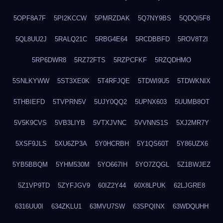
5OPF8A7F
5PI2KCCW
5PMRZDAK
5Q7NY9BS
5QDQI5F8
5QL8UU2J
5RALQ21C
5RBG4E64
5RCDBBFD
5ROV8T2I
5RP6DWR8
5RZ72FTS
5RZPCFKF
5RZQDHMO
5SNLKYWW
5ST3XE0K
5T4RFJQE
5TDWI9U5
5TDWKNIX
5THBIEFD
5TVPRN5V
5UJY0QQ2
5UPNX603
5UUMB8OT
5V5K9CVS
5VB3LIYB
5VTXJVNC
5VVNNS1S
5XJ2MR7Y
5XSF9JLS
5XU6ZP3A
5Y0HCRBH
5Y1QS60T
5Y86UZX6
5YB5BBQM
5YHM530M
5YO667IH
5YO7ZQGL
5Z1BWJEZ
5Z1VP9TD
5ZYFJGV9
60IZ2Y44
60X8LPUK
62LJGRE8
6316UU0I
634ZKLU1
63MVU7SW
63SPQINX
63WDQUHH