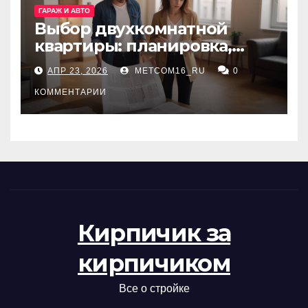
ГАРАЖ И АВТО
Выбор двухкомнатной
квартиры: планировка,
состояние жилья и
АПР 23, 2026
METCOM16_RU
0
проверка документов
КОММЕНТАРИИ
Кирпичик за
кирпичиком
Все о стройке