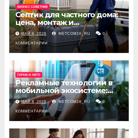
БИЗНЕС СОВЕТНИК
Септик для частного дома:
цена, монтаж и
организация автономной
МАЙ 9, 2026
METCOM16_RU
0
канализации
КОММЕНТАРИИ
ГАРАЖ И АВТО
Рекламные технологии в
мобильной экосистеме:
ключевые сервисы и
МАЙ 8, 2026
METCOM16_RU
0
принципы работы
КОММЕНТАРИИ