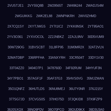
2VUSTJE1
2VY55Q8B
2W29565T
2W496244
2WADJS4M
2WGUIKKG
2WK2EL88
2WNPNKRH
2WV0ZHMD
2X7CQ1SY
2XYTJWGS
2Y7I1IC2
2YKK8NSK
2YT95AO1
2YV3O361
2YXVOCOL
2Z2JNBKZ
2ZAJL9NV
30D5VUM9
30W729OG
31BVSCBT
31L8FP95
31M0MR2X
32AT2VLN
32MATDBP
336RPFHA
33ANXYRH
33CR504T
33DY1V30
33T04ZZ0
3404O7P1
3478760D
34F92RUM
34HYUF3N
34Y7PBO1
357AGF1F
35AF37G3
35HVS0VG
35MJZMAN
35O1QNFZ
36HUTLDS
36NU8MEJ
36U7Y0NR
376J215Y
377SG7JD
37CVGS0S
37IHO75D
37JQKID8
37X9FZP9
38J0SXQX
38NQ9PDV
38O70PCO
38QUD9KX
39D3U3A0