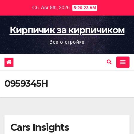
Перейти
Сб. Авг 8th, 2026
5:26:24 AM
к
содержимому
Кирпичик за кирпичиком
Все о стройке
0959345H
Cars Insights