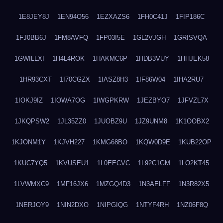
1E8JEY8J
1EN94O56
1EZXAZS6
1FH0C41J
1FIP186C
1FJ0BB6J
1FM8AVFQ
1FP03I5E
1GL2VJGH
1GRISVQA
1GWILLXI
1H4L4ROK
1HAKMC6P
1HDB3VUY
1HHJEK58
1HR93CXT
1I70CGZX
1IASZ8H3
1IF86W04
1IHA2RU7
1IOKJ9IZ
1IOWA7OG
1IWGPKRW
1JEZBYO7
1JFVZL7X
1JKQPSW2
1JL35ZZ0
1JUOBZ9U
1JZ9UNM8
1K1OOBX2
1KJONM1Y
1KJVH227
1KMG68BO
1KQW0D9E
1KUB22OP
1KUC7YQ5
1KVUSEU1
1L0EECVC
1L92C1GM
1LO2KT45
1LVWMXC9
1MF16JX6
1MZGQ4D3
1N3AELFF
1N3R82X5
1NERJOY9
1NIN2DXO
1NIPGIQG
1NTYF4RH
1NZ06F8Q