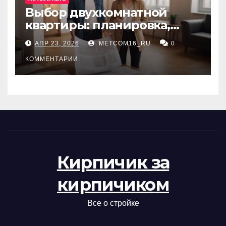
Выбор двухкомнатной
квартиры: планировка,
состояние жилья и
АПР 23, 2026
METCOM16_RU
0
проверка документов
КОММЕНТАРИИ
Кирпичик за
кирпичиком
Все о стройке