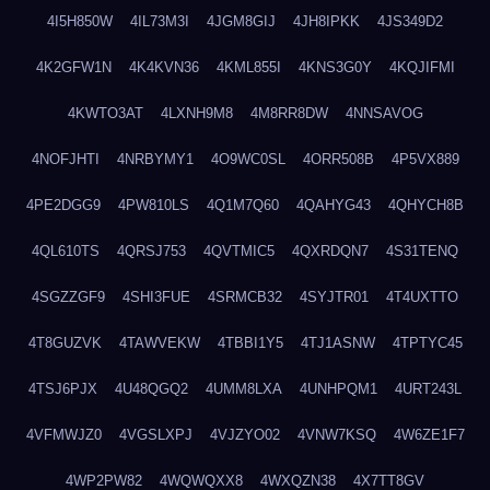
4I5H850W
4IL73M3I
4JGM8GIJ
4JH8IPKK
4JS349D2
4K2GFW1N
4K4KVN36
4KML855I
4KNS3G0Y
4KQJIFMI
4KWTO3AT
4LXNH9M8
4M8RR8DW
4NNSAVOG
4NOFJHTI
4NRBYMY1
4O9WC0SL
4ORR508B
4P5VX889
4PE2DGG9
4PW810LS
4Q1M7Q60
4QAHYG43
4QHYCH8B
4QL610TS
4QRSJ753
4QVTMIC5
4QXRDQN7
4S31TENQ
4SGZZGF9
4SHI3FUE
4SRMCB32
4SYJTR01
4T4UXTTO
4T8GUZVK
4TAWVEKW
4TBBI1Y5
4TJ1ASNW
4TPTYC45
4TSJ6PJX
4U48QGQ2
4UMM8LXA
4UNHPQM1
4URT243L
4VFMWJZ0
4VGSLXPJ
4VJZYO02
4VNW7KSQ
4W6ZE1F7
4WP2PW82
4WQWQXX8
4WXQZN38
4X7TT8GV