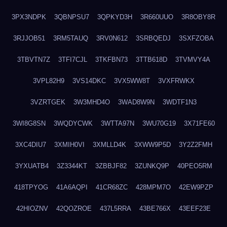
3PX3NDPK
3QBNPSU7
3QPKYD3H
3R660UUO
3R8OBY8R
3RJJOB51
3RM5TAUQ
3RV0N612
3SRBQEDJ
3SXFZOBA
3TBVTN7Z
3TFI7CJL
3TKFBN73
3TTB618D
3TVMVY4A
3VPL82H9
3VS14DKC
3VX5WW8T
3VXFRWKX
3VZRTGEK
3W3MHD4O
3WAD8W9N
3WDTF1N3
3WI8G8SN
3WQDYCWK
3WTTA97N
3WU70G19
3X71FE60
3XC4DIU7
3XMIH0VI
3XMLLD4K
3XWW9P5D
3Y2Z2FMH
3YXUATB4
3Z3344KT
3ZBBJF82
3ZUNKQ9P
40PEO5RM
418TPYOG
41A6AQPI
41CR68ZC
428MPM7O
42EW9PZP
42HIOZNV
42QOZROE
437L5RRA
43BE766X
43EEF23E