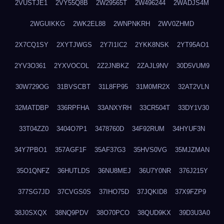
2VUSTJE1
2VY55Q8B
2W29565T
2W496244
2WADJS4M
2WGUIKKG
2WK2EL88
2WNPNKRH
2WV0ZHMD
2X7CQ1SY
2XYTJWGS
2Y7I1IC2
2YKK8NSK
2YT95AO1
2YV3O361
2YXVOCOL
2Z2JNBKZ
2ZAJL9NV
30D5VUM9
30W729OG
31BVSCBT
31L8FP95
31M0MR2X
32AT2VLN
32MATDBP
336RPFHA
33ANXYRH
33CR504T
33DY1V30
33T04ZZ0
3404O7P1
3478760D
34F92RUM
34HYUF3N
34Y7PBO1
357AGF1F
35AF37G3
35HVS0VG
35MJZMAN
35O1QNFZ
36HUTLDS
36NU8MEJ
36U7Y0NR
376J215Y
377SG7JD
37CVGS0S
37IHO75D
37JQKID8
37X9FZP9
38J0SXQX
38NQ9PDV
38O70PCO
38QUD9KX
39D3U3A0