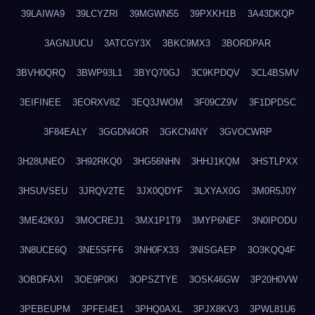
39LAIWA9
39LCYZRI
39MGWN55
39PXKH1B
3A43DKQP
3AGNJUCU
3ATCGY3X
3BKC9MX3
3BORDPAR
3BVH0QRQ
3BWP93L1
3BYQ70GJ
3C9KPDQV
3CL4BSMV
3EIFINEE
3EORXV8Z
3EQ3JWOM
3F09CZ9V
3F1DPDSC
3F84EALY
3GGDN4OR
3GKCN4NY
3GVOCWRP
3H28UNEO
3H92RKQ0
3HG56NHN
3HHJ1KQM
3HSTLPXX
3HSUVSEU
3JRQV2TE
3JX0QDYF
3LXYAX0G
3M0R5J0Y
3ME42K9J
3MOCREJ1
3MX1P1T9
3MYP6NEF
3N0IPODU
3N8UCE6Q
3NE5SFF6
3NH0FX33
3NISGAEP
3O3KQQ4F
3OBDFAXI
3OE9P0KI
3OPSZTYE
3OSK46GW
3P20H0VW
3PEBEUPM
3PFEI4E1
3PHQ0AXL
3PJX8KV3
3PWL81U6