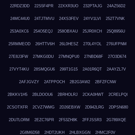
22RDZ3DD
22S5F4PR
22XXR3UO
232PTAJG
24AZ56D2
24MC44U0
24TJTMVU
24XS3FEV
24YV1LVI
252T7VNK
253A0XC6
254O5EQJ
258OBXAU
25JR0XCH
25Q8956U
25RMMEOD
26HTTV6H
26L0HESZ
270L4YOL
276UFPNM
27E8J3FW
27MKG0DU
27MNQPU0
27NBD68F
27O3D674
27VYT4KU
28SMQGU6
299T1G15
2A01R6QT
2AAYZL7V
2AFJGVZY
2ATPPOCH
2B2G3AW2
2BFZFCNW
2BKKV1H5
2BLDOOU6
2BRHOLRJ
2CKA0HWT
2CRELPQI
2CSOTXFR
2CVZ7WMG
2D26EBXW
2D942LRG
2DPSN680
2DU7LORM
2EZC76PR
2F53ZH8K
2FFJSSR3
2G789XQE
2G8M6D58
2HDT2UKH
2HLBXGGN
2HMC2F0V