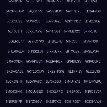
595U946N
59BSESDJ
59FRMR7X
59T11ZKH
5AFUR9TL
5AOPNSAW
5AQL07P2
5ASS9KJO
5AY4N3YE
5B3AF4SH
5CDCU7YL
5CWV233T
5DFYUFZ0
5DKYT31C
5DM253CG
5E4JC1TI
5EXK7A7W
5F447S51
5FMM242C
5FNR39CT
5GEF3377
5GYKO7P3
5H18E5N3
5H4C8VII
5HANI4XK
5HER0XEV
5HNS21Z8
5IFXGJFK
5IITXOZY
5IVSLWGV
5J5FOXDN
5KAFKBC4
5KEFVRBK
5KFBILGV
5KP635PE
5KSAQAB8
5KT1DCUW
5KZYHXKG
5L1KPI2V
5L515L3S
5LCKQGH7
5LOVPA8C
5LY0K9GU
5M4U4YA3
5M8JMWFU
5MC4C6M0
5MOLUGED
5NCKLFPQ
5NI5PO7L
5NROBV9R
5NSPSK7R
5NYZ03GV
5NZ2F7XQ
5OGIRQDY
5OIXNVW6