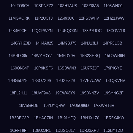
10LFO9CA
10SRNZZ2
10ZH1AUS
10ZZI8A5
1103WHO1
11MGVORK
11P2UCTJ
126I93O6
12FS3WHV
12HZ1JWW
12K469CE
12QCPWZN
12UKQO0N
133P7UOC
13COV7L8
14GYHZ3D
14H4A825
14M9BJ75
14NJ13LJ
14PRJLGB
14PRLC85
14WY7OYZ
1546DY9V
15B2SHBQ
15C9WR6H
160ON64P
16P9KSF6
16SBWI43
16U7RZJT
179PIGYE
17HG5UY8
17SO7X9S
17UXEZ2B
17VE7UAW
181QKVNV
18FL2H11
18UVF9V8
19CWX8Y9
19S0NNZV
19SYNG2F
19V5GFDB
19YDYQRW
1AU5Q96D
1AXWRT6R
1B3DEC8P
1BHACZIN
1BI91YFQ
1BNJXLZ0
1BR5X4KO
1CFFT9FI
1D9U2JR1
1DBSQ817
1DRJ3XP8
1E2BYTZD