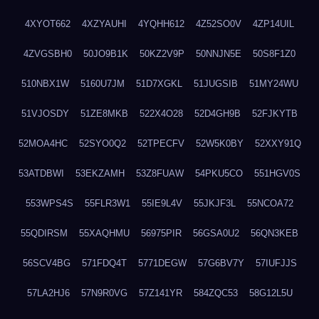
4XYOT662
4XZYAUHI
4YQHH612
4Z52SO0V
4ZP14UIL
4ZVGSBH0
50JO9B1K
50KZ2V9P
50NNJN5E
50S8F1Z0
510NBX1W
5160U7JM
51D7XGKL
51JUGSIB
51MY24WU
51VJOSDY
51ZE8MKB
522X4O28
52D4GH9B
52FJKYTB
52MOA4HC
52SYO0Q2
52TPECFV
52W5K0BY
52XXY91Q
53ATDBWI
53EKZAMH
53Z8FUAW
54PKU5CO
551HGV0S
553WPS4S
55FLR3W1
55IE9L4V
55JKJF3L
55NCOA72
55QDIRSM
55XAQHMU
56975PIR
56GSA0U2
56QN3KEB
56SCV4BG
571FDQ4T
5771DEGW
57G6BV7Y
57IUFJJS
57LA2HJ6
57N9R0VG
57Z141YR
584ZQC53
58G12L5U