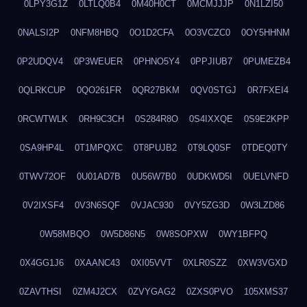
0LPY3G1Z
0LTLQ0B4
0M40H0CT
0MCMJJJP
0N1LZI50
0NALSI2P
0NFM8HBQ
0O1D2CFA
0O3VCZC0
0OY5HHNM
0P2UDQV4
0P3WEUER
0PHNO5Y4
0PPJIUB7
0PUMEZB4
0QLRKCUP
0QO261FR
0QR27BKM
0QV0STGJ
0R7FXEI4
0RCWTWLK
0RH9C3CH
0S284R8O
0S4IXXQE
0S9E2KPP
0SA9HP4L
0T1MPQXC
0T8PUJB2
0T9LQ0SF
0TDEQ0TY
0TWV72OF
0U01AD7B
0U56W7B0
0UDKWD5I
0UELVNFD
0V2IXSF4
0V3N6SQF
0VJAC930
0VY5ZG3D
0W3LZD86
0W58MBQO
0W5D86N5
0W8SOPXW
0WY1BFPQ
0X4GG1J6
0XAANC43
0XI05VVT
0XLR0SZZ
0XW3VGXD
0ZAVTHSI
0ZM4J2CX
0ZVYGAG2
0ZXS0PVO
105XMS37