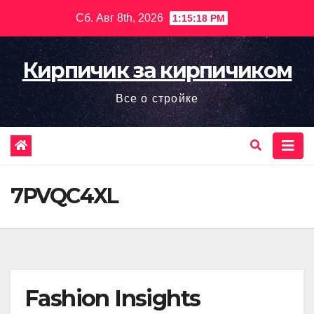
Перейти
Сб. Авг 8th, 2026
1:15:19 PM
к
содержимому
Кирпичик за кирпичиком
Все о стройке
7PVQC4XL
Fashion Insights