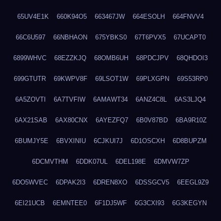
65UV4E1K
660K94O5
663467JW
664ESOLH
664FNVV4
66C6U597
66NBHAON
675YBKS0
67T6PVX5
67UCAPT0
6899WHVC
68EZZKJQ
68OMB6UH
68PDCJPV
68QHDOI3
699GTUTR
69KWPV8F
69LSOT1W
69PLXGPN
69S53RP0
6A5ZOVTI
6A7TVFIW
6AMAWT34
6ANZ4C8L
6AS3LJQ4
6AX21SAB
6AX80CNX
6AYEZFQ7
6B0V87BD
6BA9R10Z
6BUMJY5E
6BVXINIU
6CJKUI7J
6D1OSCXH
6D8BUPZM
6DCMVTHM
6DDK07UL
6DEL198E
6DMVW7ZP
6DO5WVEC
6DPAK2I3
6DREN8XO
6DSSGCV5
6EEGL9Z9
6EI21UCB
6EMNTEE0
6F1DJ5WF
6G3CXI93
6G3KEGYN