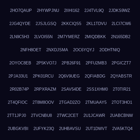
2HO7QAUP
2HYWPJNU
2IIHI162
2J4TVL9Q
2JDKS9WZ
2JG4QYDE
2JSJLGSQ
2KKCIQS5
2KL1TDVU
2LCI7CW6
2LN9C5H3
2LVOI55N
2M7YMERZ
2MIQDBKK
2N165DB2
2NFH8OET
2NXDJSMA
2OC6YQYJ
2ODHTNIQ
2OYOC8EB
2P5KVO7J
2PB26F91
2PFU2MB3
2PGICZT7
2PJA33U1
2PK01RCU
2Q6V9UEG
2QFIABDG
2QYABSTR
2R02B74P
2RPXRAZM
2SAV54DE
2SS1XHM0
2T0TIR21
2T4QFIOC
2T8M8OOV
2TGAD2ZO
2TMUAAY5
2TOT3HO1
2TT1JPJ0
2TVCNBU8
2TWC2CET
2U1JCAWR
2UABCBNW
2UBGKVBI
2UFYK23Q
2UHBAVSU
2UT1DWVT
2VA5KTQ4