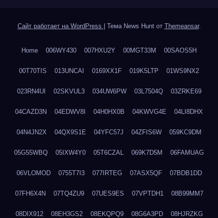
Сайт работает на WordPress
|
Тема News Hunt от
Themeansar
.
Home
006WY430
007HXU2Y
00MGT33M
00SAOS5H
00T70TIS
013UNCAI
0169XX1F
019K5LTP
01WS9NX2
023RN4UI
02SKVUL3
034UW6PW
03L7504Q
03ZRKE69
04CAZD3N
04EDWV8I
04H0HX0B
04KWVG4E
04LI8DHX
04N4JN2X
04QX9S1E
04YFC57J
04ZFIS6W
059KC9DM
05G55WBQ
05IXW4Y0
05T6CZAL
069K7D5M
06FAMUAG
06VLOMOD
0755T7I3
077IRTEG
07ASX5QF
07BDB1DD
07FH6X4N
07TQ4ZU9
07UES9ES
07VPTDH1
08B99MM7
08DIX912
08EH3GS2
08EKQPQ9
08G6A3PD
08HJRZKG