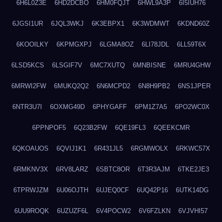
6H6L0Z3E
6HD2DCBO
6HM0FQJT
6HWL9A3P
6I5IUH76
6JGSI1UR
6JQL3WKJ
6K3EBPX1
6K3WDMWT
6KDND60Z
6KOOILKY
6KPMGXPJ
6LGMA8OZ
6LI78JDL
6LL59T6X
6LSD5KCS
6LSGIF7V
6MC7XUTQ
6MNBISNE
6MRU4GHW
6MRWI2FW
6MUKQ2Q2
6N6MCPD2
6N8H9PB2
6NS1JPER
6NTR3U7I
6OXMG49D
6PHYGAFF
6PM1Z7A5
6PO2WC0X
6PPNPOF5
6Q23B2FW
6QE19FL3
6QEEKCMR
6QKOAUOS
6QVIJ1K1
6R431JL5
6RGMWOLX
6RKWC57X
6RMKNV3X
6RV8LARZ
6SBTC8OR
6T3R3AJM
6TKE2JE3
6TPRWJZM
6U06OJTH
6UJEQ0CF
6UQ42P16
6UTK14DG
6UU9ROQK
6UZUZF6L
6V4POCW2
6V6FZLKN
6VJVHI57