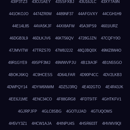
43IP3TZ3
43OJ1AEY
43SSFXBJ
43U16JLC
43XY7A9N
441OKOJO
4474ZR0W
4489NF37
44AFGVXY
44CGH1H9
44E14L85
44VA5KJF
44XI8AFW
45A3IPS9
4601IURZ
46DGB3L9
46DLKJV6
46KT56QV
4728GJZN
47CQFY0O
47JMVITW
47TRZS70
47W8J2J2
48QJBQ0X
49MZ8W4O
49R1GYE9
49SPF3MJ
49WWVPJU
4B13IA3F
4B1N5SGO
4BOKJ6KQ
4C9HCESS
4D64LFAR
4D90P4CC
4DV2LKB3
4DWPQY14
4DYW6NWM
4DZ5J3RQ
4E402GTO
4E4R43JK
4EE6J1ME
4ENC34CO
4F88GRG8
4FDT5ITF
4GHTKFV1
4GJRPJFP
4GLC8SBG
4GOTUJAD
4GTUQOMS
4H5VY3Z1
4HCW1AJA
4HINPU4S
4HSR603T
4HVMV9QI