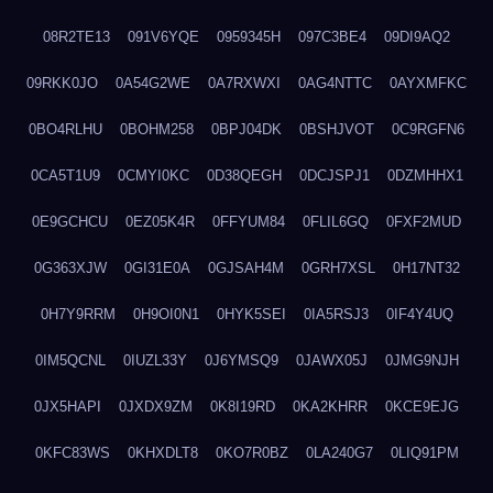
08R2TE13
091V6YQE
0959345H
097C3BE4
09DI9AQ2
09RKK0JO
0A54G2WE
0A7RXWXI
0AG4NTTC
0AYXMFKC
0BO4RLHU
0BOHM258
0BPJ04DK
0BSHJVOT
0C9RGFN6
0CA5T1U9
0CMYI0KC
0D38QEGH
0DCJSPJ1
0DZMHHX1
0E9GCHCU
0EZ05K4R
0FFYUM84
0FLIL6GQ
0FXF2MUD
0G363XJW
0GI31E0A
0GJSAH4M
0GRH7XSL
0H17NT32
0H7Y9RRM
0H9OI0N1
0HYK5SEI
0IA5RSJ3
0IF4Y4UQ
0IM5QCNL
0IUZL33Y
0J6YMSQ9
0JAWX05J
0JMG9NJH
0JX5HAPI
0JXDX9ZM
0K8I19RD
0KA2KHRR
0KCE9EJG
0KFC83WS
0KHXDLT8
0KO7R0BZ
0LA240G7
0LIQ91PM