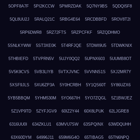
5OPF8A7F
5PI2KCCW
5PMRZDAK
5Q7NY9BS
5QDQI5F8
5QL8UU2J
5RALQ21C
5RBG4E64
5RCDBBFD
5ROV8T2I
5RP6DWR8
5RZ72FTS
5RZPCFKF
5RZQDHMO
5SNLKYWW
5ST3XE0K
5T4RFJQE
5TDWI9U5
5TDWKNIX
5THBIEFD
5TVPRN5V
5UJY0QQ2
5UPNX603
5UUMB8OT
5V5K9CVS
5VB3LIYB
5VTXJVNC
5VVNNS1S
5XJ2MR7Y
5XSF9JLS
5XU6ZP3A
5Y0HCRBH
5Y1QS60T
5Y86UZX6
5YB5BBQM
5YHM530M
5YO667IH
5YO7ZQGL
5Z1BWJEZ
5Z1VP9TD
5ZYFJGV9
60IZ2Y44
60X8LPUK
62LJGRE8
6316UU0I
634ZKLU1
63MVU7SW
63SPQINX
63WDQUHH
63X60DYM
64996J11
659M6G4O
65TIBAG5
65TN6NPQ