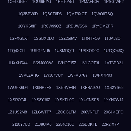
1OELGBE2
1OUI6BYG
1PET0A5T
1PMAFB0V
1PSGIWB2
1Q3BPV0D
1QBCT8D3
1QMT9XGT
1QWO8TSQ
1QYKS8IF
1RCW99QZ
1RDUWSSK
1RYOMZPR
1SFXG5XT
1SSBXDLO
1SZ258AV
1T04TFO9
1T3A32QI
1TQ4XCLI
1URGFNU5
1USMDQTI
1USXOD9C
1UTQO46Q
1UXXH5X4
1V2M00OW
1VHOFJ5Z
1VLGOT3L
1VT6PD21
1VV8ZAHG
1W387VUY
1WFVB76Y
1WPX7P03
1WUHK6D4
1X9NP2FS
1XEHVF4N
1XFRA9ZO
1XS2YS68
1XSROT4L
1YS8YJ6Z
1YSKFL0G
1YUCNSFB
1YYN7W1J
1Z1US2M8
1ZLGWTF7
1ZOCGLFM
206VNFLF
20GH4EFO
2110Y7UD
21J9UIA6
2254Q10C
226DDKTL
22R2IX7P