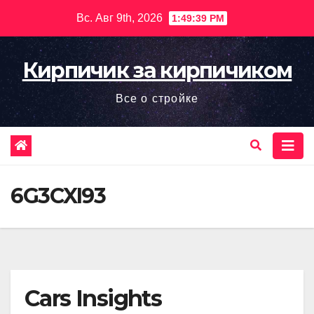
Перейти
Вс. Авг 9th, 2026
1:49:40 PM
к
содержимому
Кирпичик за кирпичиком
Все о стройке
6G3CXI93
Cars Insights