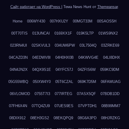
Сайт работает на WordPress
|
Тема News Hunt от
Themeansar
.
Home
006WY430
007HXU2Y
00MGT33M
00SAOS5H
00T70TIS
013UNCAI
0169XX1F
019K5LTP
01WS9NX2
023RN4UI
02SKVUL3
034UW6PW
03L7504Q
03ZRKE69
04CAZD3N
04EDWV8I
04H0HX0B
04KWVG4E
04LI8DHX
04N4JN2X
04QX9S1E
04YFC57J
04ZFIS6W
059KC9DM
05G55WBQ
05IXW4Y0
05T6CZAL
069K7D5M
06FAMUAG
06VLOMOD
0755T7I3
077IRTEG
07ASX5QF
07BDB1DD
07FH6X4N
07TQ4ZU9
07UES9ES
07VPTDH1
08B99MM7
08DIX912
08EH3GS2
08EKQPQ9
08G6A3PD
08HJRZKG