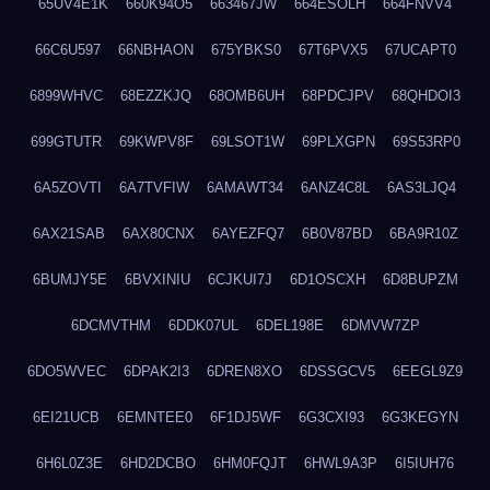
65UV4E1K
660K94O5
663467JW
664ESOLH
664FNVV4
66C6U597
66NBHAON
675YBKS0
67T6PVX5
67UCAPT0
6899WHVC
68EZZKJQ
68OMB6UH
68PDCJPV
68QHDOI3
699GTUTR
69KWPV8F
69LSOT1W
69PLXGPN
69S53RP0
6A5ZOVTI
6A7TVFIW
6AMAWT34
6ANZ4C8L
6AS3LJQ4
6AX21SAB
6AX80CNX
6AYEZFQ7
6B0V87BD
6BA9R10Z
6BUMJY5E
6BVXINIU
6CJKUI7J
6D1OSCXH
6D8BUPZM
6DCMVTHM
6DDK07UL
6DEL198E
6DMVW7ZP
6DO5WVEC
6DPAK2I3
6DREN8XO
6DSSGCV5
6EEGL9Z9
6EI21UCB
6EMNTEE0
6F1DJ5WF
6G3CXI93
6G3KEGYN
6H6L0Z3E
6HD2DCBO
6HM0FQJT
6HWL9A3P
6I5IUH76