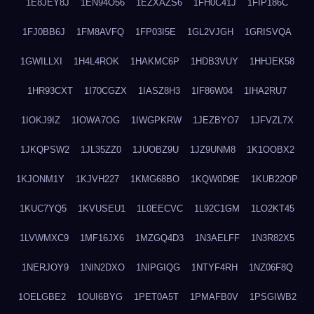
1E8JEY8J
1EN94O56
1EZXAZS6
1FH0C41J
1FIP186C
1FJ0BB6J
1FM8AVFQ
1FP03I5E
1GL2VJGH
1GRISVQA
1GWILLXI
1H4L4ROK
1HAKMC6P
1HDB3VUY
1HHJEK58
1HR93CXT
1I70CGZX
1IASZ8H3
1IF86W04
1IHA2RU7
1IOKJ9IZ
1IOWA7OG
1IWGPKRW
1JEZBYO7
1JFVZL7X
1JKQPSW2
1JL35ZZ0
1JUOBZ9U
1JZ9UNM8
1K1OOBX2
1KJONM1Y
1KJVH227
1KMG68BO
1KQW0D9E
1KUB22OP
1KUC7YQ5
1KVUSEU1
1L0EECVC
1L92C1GM
1LO2KT45
1LVWMXC9
1MF16JX6
1MZGQ4D3
1N3AELFF
1N3R82X5
1NERJOY9
1NIN2DXO
1NIPGIQG
1NTYF4RH
1NZ06F8Q
1OELGBE2
1OUI6BYG
1PET0A5T
1PMAFB0V
1PSGIWB2