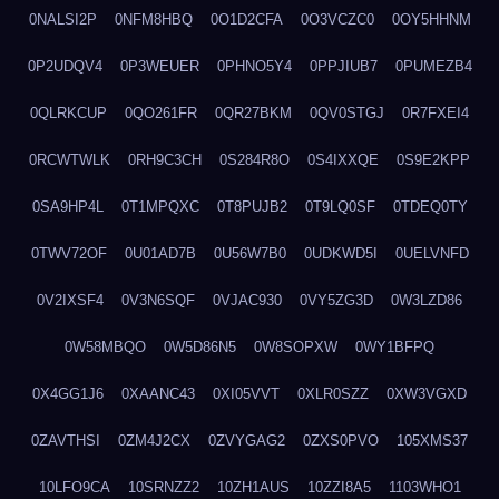
0NALSI2P
0NFM8HBQ
0O1D2CFA
0O3VCZC0
0OY5HHNM
0P2UDQV4
0P3WEUER
0PHNO5Y4
0PPJIUB7
0PUMEZB4
0QLRKCUP
0QO261FR
0QR27BKM
0QV0STGJ
0R7FXEI4
0RCWTWLK
0RH9C3CH
0S284R8O
0S4IXXQE
0S9E2KPP
0SA9HP4L
0T1MPQXC
0T8PUJB2
0T9LQ0SF
0TDEQ0TY
0TWV72OF
0U01AD7B
0U56W7B0
0UDKWD5I
0UELVNFD
0V2IXSF4
0V3N6SQF
0VJAC930
0VY5ZG3D
0W3LZD86
0W58MBQO
0W5D86N5
0W8SOPXW
0WY1BFPQ
0X4GG1J6
0XAANC43
0XI05VVT
0XLR0SZZ
0XW3VGXD
0ZAVTHSI
0ZM4J2CX
0ZVYGAG2
0ZXS0PVO
105XMS37
10LFO9CA
10SRNZZ2
10ZH1AUS
10ZZI8A5
1103WHO1