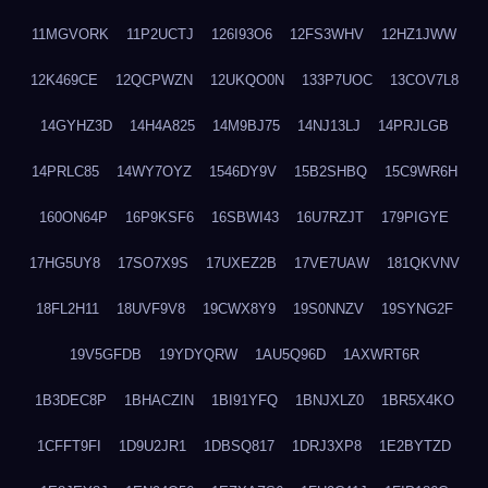
11MGVORK
11P2UCTJ
126I93O6
12FS3WHV
12HZ1JWW
12K469CE
12QCPWZN
12UKQO0N
133P7UOC
13COV7L8
14GYHZ3D
14H4A825
14M9BJ75
14NJ13LJ
14PRJLGB
14PRLC85
14WY7OYZ
1546DY9V
15B2SHBQ
15C9WR6H
160ON64P
16P9KSF6
16SBWI43
16U7RZJT
179PIGYE
17HG5UY8
17SO7X9S
17UXEZ2B
17VE7UAW
181QKVNV
18FL2H11
18UVF9V8
19CWX8Y9
19S0NNZV
19SYNG2F
19V5GFDB
19YDYQRW
1AU5Q96D
1AXWRT6R
1B3DEC8P
1BHACZIN
1BI91YFQ
1BNJXLZ0
1BR5X4KO
1CFFT9FI
1D9U2JR1
1DBSQ817
1DRJ3XP8
1E2BYTZD