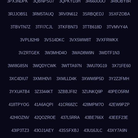
3PX3NDPK
3QBNPSU7
3QPKYD3H
3R660UUO
3R8OBY8R
3RJJOB51
3RM5TAUQ
3RV0N612
3SRBQEDJ
3SXFZOBA
3TBVTN7Z
3TFI7CJL
3TKFBN73
3TTB618D
3TVMVY4A
3VPL82H9
3VS14DKC
3VX5WW8T
3VXFRWKX
3VZRTGEK
3W3MHD4O
3WAD8W9N
3WDTF1N3
3WI8G8SN
3WQDYCWK
3WTTA97N
3WU70G19
3X71FE60
3XC4DIU7
3XMIH0VI
3XMLLD4K
3XWW9P5D
3Y2Z2FMH
3YXUATB4
3Z3344KT
3ZBBJF82
3ZUNKQ9P
40PEO5RM
418TPYOG
41A6AQPI
41CR68ZC
428MPM7O
42EW9PZP
42HIOZNV
42QOZROE
437L5RRA
43BE766X
43EEF23E
43IP3TZ3
43OJ1AEY
43SSFXBJ
43U16JLC
43XY7A9N