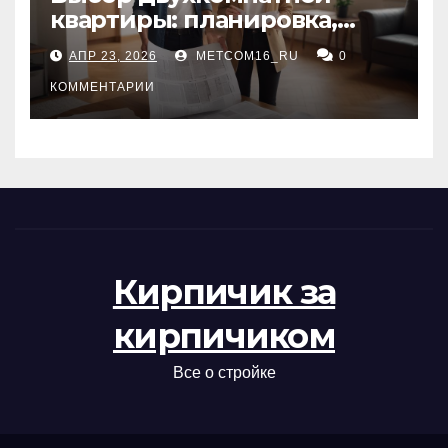
квартиры: планировка,
состояние жилья и
АПР 23, 2026
METCOM16_RU
0
проверка документов
КОММЕНТАРИИ
Кирпичик за
кирпичиком
Все о стройке