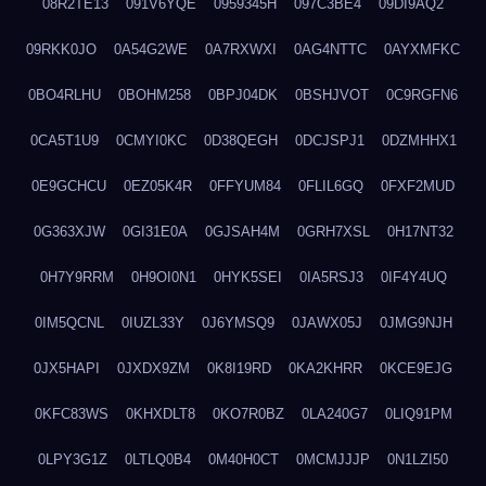
08R2TE13
091V6YQE
0959345H
097C3BE4
09DI9AQ2
09RKK0JO
0A54G2WE
0A7RXWXI
0AG4NTTC
0AYXMFKC
0BO4RLHU
0BOHM258
0BPJ04DK
0BSHJVOT
0C9RGFN6
0CA5T1U9
0CMYI0KC
0D38QEGH
0DCJSPJ1
0DZMHHX1
0E9GCHCU
0EZ05K4R
0FFYUM84
0FLIL6GQ
0FXF2MUD
0G363XJW
0GI31E0A
0GJSAH4M
0GRH7XSL
0H17NT32
0H7Y9RRM
0H9OI0N1
0HYK5SEI
0IA5RSJ3
0IF4Y4UQ
0IM5QCNL
0IUZL33Y
0J6YMSQ9
0JAWX05J
0JMG9NJH
0JX5HAPI
0JXDX9ZM
0K8I19RD
0KA2KHRR
0KCE9EJG
0KFC83WS
0KHXDLT8
0KO7R0BZ
0LA240G7
0LIQ91PM
0LPY3G1Z
0LTLQ0B4
0M40H0CT
0MCMJJJP
0N1LZI50