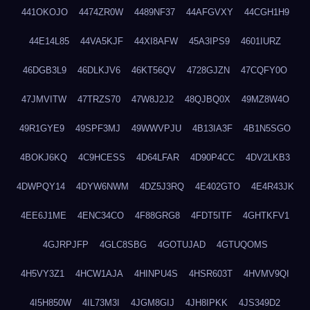
441OKOJO
4474ZR0W
4489NF37
44AFGVXY
44CGH1H9
44E14L85
44VA5KJF
44XI8AFW
45A3IPS9
4601IURZ
46DGB3L9
46DLKJV6
46KT56QV
4728GJZN
47CQFY0O
47JMVITW
47TRZS70
47W8J2J2
48QJBQ0X
49MZ8W4O
49R1GYE9
49SPF3MJ
49WWVPJU
4B13IA3F
4B1N5SGO
4BOKJ6KQ
4C9HCESS
4D64LFAR
4D90P4CC
4DV2LKB3
4DWPQY14
4DYW6NWM
4DZ5J3RQ
4E402GTO
4E4R43JK
4EE6J1ME
4ENC34CO
4F88GRG8
4FDT5ITF
4GHTKFV1
4GJRPJFP
4GLC8SBG
4GOTUJAD
4GTUQOMS
4H5VY3Z1
4HCW1AJA
4HINPU4S
4HSR603T
4HVMV9QI
4I5H850W
4IL73M3I
4JGM8GIJ
4JH8IPKK
4JS349D2