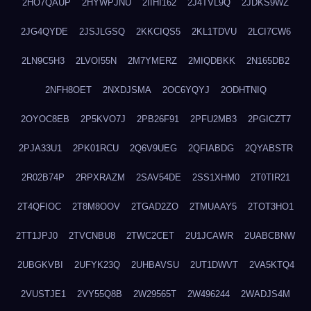
2HO7QAUP
2HYWPJNU
2IIHI162
2J4TVL9Q
2JDKS9WZ
2JG4QYDE
2JSJLGSQ
2KKCIQS5
2KL1TDVU
2LCI7CW6
2LN9C5H3
2LVOI55N
2M7YMERZ
2MIQDBKK
2N165DB2
2NFH8OET
2NXDJSMA
2OC6YQYJ
2ODHTNIQ
2OYOC8EB
2P5KVO7J
2PB26F91
2PFU2MB3
2PGICZT7
2PJA33U1
2PK01RCU
2Q6V9UEG
2QFIABDG
2QYABSTR
2R02B74P
2RPXRAZM
2SAV54DE
2SS1XHM0
2T0TIR21
2T4QFIOC
2T8M8OOV
2TGAD2ZO
2TMUAAY5
2TOT3HO1
2TT1JPJ0
2TVCNBU8
2TWC2CET
2U1JCAWR
2UABCBNW
2UBGKVBI
2UFYK23Q
2UHBAVSU
2UT1DWVT
2VA5KTQ4
2VUSTJE1
2VY55Q8B
2W29565T
2W496244
2WADJS4M