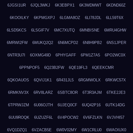
6JGSI1UR
6JQL3WKJ
6K3EBPX1
6K3WDMWT
6KDND60Z
6KOOILKY
6KPMGXPJ
6LGMA8OZ
6LI78JDL
6LL59T6X
6LSD5KCS
6LSGIF7V
6MC7XUTQ
6MNBISNE
6MRU4GHW
6MRWI2FW
6MUKQ2Q2
6N6MCPD2
6N8H9PB2
6NS1JPER
6NTR3U7I
6OXMG49D
6PHYGAFF
6PM1Z7A5
6PO2WC0X
6PPNPOF5
6Q23B2FW
6QE19FL3
6QEEKCMR
6QKOAUOS
6QVIJ1K1
6R431JL5
6RGMWOLX
6RKWC57X
6RMKNV3X
6RV8LARZ
6SBTC8OR
6T3R3AJM
6TKE2JE3
6TPRWJZM
6U06OJTH
6UJEQ0CF
6UQ42P16
6UTK14DG
6UU9ROQK
6UZUZF6L
6V4POCW2
6V6FZLKN
6VJVHI57
6VQ1DZQ1
6VZACB5E
6W0V02MY
6W1CRLU0
6WAOIUX0