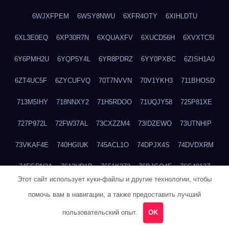
6WJXFPEM
6WSY8NWU
6XFR4OTY
6XIHLDTU
6XL3E0EQ
6XP30R7N
6XQUAXFV
6XUCD56H
6XVXTC5I
6Y6PMH2U
6YQP5Y4L
6YR8PDRZ
6YY0PXBC
6ZISH1A0
6ZT4UC5F
6ZYCUFVQ
70T7NVVN
70V1YKH3
711BHOSD
713M5IHY
718NNXY2
71H5RDOO
71UQJY58
725P81XE
727P972L
72FW37AL
73CXZZM4
73IDZEWO
73UTNHIP
73VKAF4E
740HGIUK
745ACL1O
74DPJX4S
74DVDXRM
74FGRN3A
7612HD1B
7651K273
76BJGQ4F
76G4013Z
Этот сайт использует куки-файлы и другие технологии, чтобы
76HU4CRK
76LLJI2Y
7777M27H
77BED9B2
77BGMMG4
помочь вам в навигации, а также предоставить лучший
77S55623
77TABW20
780FZHSV
78Q29S80
78XWEZ88
пользовательский опыт.
OK