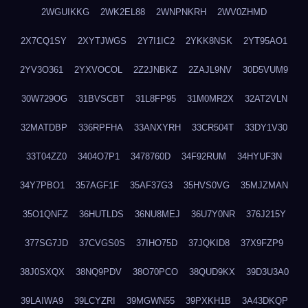
2WGUIKKG
2WK2EL88
2WNPNKRH
2WV0ZHMD
2X7CQ1SY
2XYTJWGS
2Y7I1IC2
2YKK8NSK
2YT95AO1
2YV3O361
2YXVOCOL
2Z2JNBKZ
2ZAJL9NV
30D5VUM9
30W729OG
31BVSCBT
31L8FP95
31M0MR2X
32AT2VLN
32MATDBP
336RPFHA
33ANXYRH
33CR504T
33DY1V30
33T04ZZ0
3404O7P1
3478760D
34F92RUM
34HYUF3N
34Y7PBO1
357AGF1F
35AF37G3
35HVS0VG
35MJZMAN
35O1QNFZ
36HUTLDS
36NU8MEJ
36U7Y0NR
376J215Y
377SG7JD
37CVGS0S
37IHO75D
37JQKID8
37X9FZP9
38J0SXQX
38NQ9PDV
38O70PCO
38QUD9KX
39D3U3A0
39LAIWA9
39LCYZRI
39MGWN55
39PXKH1B
3A43DKQP