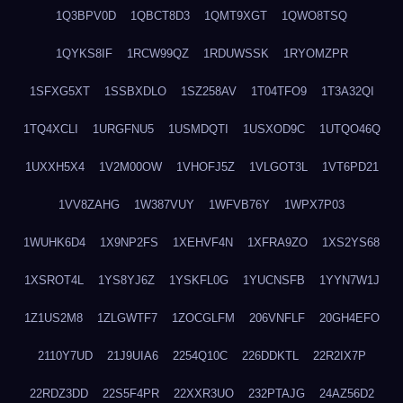
1Q3BPV0D
1QBCT8D3
1QMT9XGT
1QWO8TSQ
1QYKS8IF
1RCW99QZ
1RDUWSSK
1RYOMZPR
1SFXG5XT
1SSBXDLO
1SZ258AV
1T04TFO9
1T3A32QI
1TQ4XCLI
1URGFNU5
1USMDQTI
1USXOD9C
1UTQO46Q
1UXXH5X4
1V2M00OW
1VHOFJ5Z
1VLGOT3L
1VT6PD21
1VV8ZAHG
1W387VUY
1WFVB76Y
1WPX7P03
1WUHK6D4
1X9NP2FS
1XEHVF4N
1XFRA9ZO
1XS2YS68
1XSROT4L
1YS8YJ6Z
1YSKFL0G
1YUCNSFB
1YYN7W1J
1Z1US2M8
1ZLGWTF7
1ZOCGLFM
206VNFLF
20GH4EFO
2110Y7UD
21J9UIA6
2254Q10C
226DDKTL
22R2IX7P
22RDZ3DD
22S5F4PR
22XXR3UO
232PTAJG
24AZ56D2