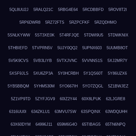
5QL8UU2J
5RALQ21C
5RBG4E64
5RCDBBFD
5ROV8T2I
5RP6DWR8
5RZ72FTS
5RZPCFKF
5RZQDHMO
5SNLKYWW
5ST3XE0K
5T4RFJQE
5TDWI9U5
5TDWKNIX
5THBIEFD
5TVPRN5V
5UJY0QQ2
5UPNX603
5UUMB8OT
5V5K9CVS
5VB3LIYB
5VTXJVNC
5VVNNS1S
5XJ2MR7Y
5XSF9JLS
5XU6ZP3A
5Y0HCRBH
5Y1QS60T
5Y86UZX6
5YB5BBQM
5YHM530M
5YO667IH
5YO7ZQGL
5Z1BWJEZ
5Z1VP9TD
5ZYFJGV9
60IZ2Y44
60X8LPUK
62LJGRE8
6316UU0I
634ZKLU1
63MVU7SW
63SPQINX
63WDQUHH
63X60DYM
64996J11
659M6G4O
65TIBAG5
65TN6NPQ