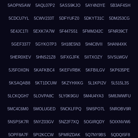
5AOPNSAW
5AQL07P2
5ASS9KJO
5AY4N3YE
5B3AF4SH
5CDCU7YL
5CWV233T
5DFYUFZ0
5DKYT31C
5DM253CG
5E4JC1TI
5EXK7A7W
5F447S51
5FMM242C
5FNR39CT
5GEF3377
5GYKO7P3
5H18E5N3
5H4C8VII
5HANI4XK
5HER0XEV
5HNS21Z8
5IFXGJFK
5IITXOZY
5IVSLWGV
5J5FOXDN
5KAFKBC4
5KEFVRBK
5KFBILGV
5KP635PE
5KSAQAB8
5KT1DCUW
5KZYHXKG
5L1KPI2V
5L515L3S
5LCKQGH7
5LOVPA8C
5LY0K9GU
5M4U4YA3
5M8JMWFU
5MC4C6M0
5MOLUGED
5NCKLFPQ
5NI5PO7L
5NROBV9R
5NSPSK7R
5NYZ03GV
5NZ2F7XQ
5OGIRQDY
5OIXNVW6
5OPF8A7F
5PI2KCCW
5PMRZDAK
5Q7NY9BS
5QDQI5F8