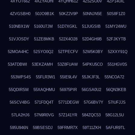
4XYOT662
4XZYAUHI
4YQHH612
4Z52SO0V
4ZP14UIL
4ZVGSBH0
50JO9B1K
50KZ2V9P
50NNJN5E
50S8F1Z0
510NBX1W
5160U7JM
51D7XGKL
51JUGSIB
51MY24WU
51VJOSDY
51ZE8MKB
522X4O28
52D4GH9B
52FJKYTB
52MOA4HC
52SYO0Q2
52TPECFV
52W5K0BY
52XXY91Q
53ATDBWI
53EKZAMH
53Z8FUAW
54PKU5CO
551HGV0S
553WPS4S
55FLR3W1
55IE9L4V
55JKJF3L
55NCOA72
55QDIRSM
55XAQHMU
56975PIR
56GSA0U2
56QN3KEB
56SCV4BG
571FDQ4T
5771DEGW
57G6BV7Y
57IUFJJS
57LA2HJ6
57N9R0VG
57Z141YR
584ZQC53
58G12L5U
595U946N
59BSESDJ
59FRMR7X
59T11ZKH
5AFUR9TL