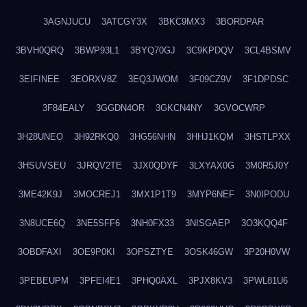
3AGNJUCU
3ATCGY3X
3BKC9MX3
3BORDPAR
3BVH0QRQ
3BWP93L1
3BYQ70GJ
3C9KPDQV
3CL4BSMV
3EIFINEE
3EORXV8Z
3EQ3JWOM
3F09CZ9V
3F1DPDSC
3F84EALY
3GGDN4OR
3GKCN4NY
3GVOCWRP
3H28UNEO
3H92RKQ0
3HG56NHN
3HHJ1KQM
3HSTLPXX
3HSUVSEU
3JRQV2TE
3JX0QDYF
3LXYAX0G
3M0R5J0Y
3ME42K9J
3MOCREJ1
3MX1P1T9
3MYP6NEF
3N0IPODU
3N8UCE6Q
3NE5SFF6
3NH0FX33
3NISGAEP
3O3KQQ4F
3OBDFAXI
3OE9P0KI
3OPSZTYE
3OSK46GW
3P20H0VW
3PEBEUPM
3PFEI4E1
3PHQ0AXL
3PJX8KV3
3PWL81U6