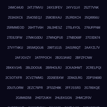
24MC44U0
24TJTMVU
24XS3FEV
24YV1LVI
252T7VNK
253A0XC6
254O5EQJ
258OBXAU
25JR0XCH
25Q8956U
25RMMEOD
26HTTV6H
26L0HESZ
270L4YOL
276UFPNM
27E8J3FW
27MKG0DU
27MNQPU0
27NBD68F
27O3D674
27VYT4KU
28SMQGU6
299T1G15
2A01R6QT
2AAYZL7V
2AFJGVZY
2ATPPOCH
2B2G3AW2
2BFZFCNW
2BKKV1H5
2BLDOOU6
2BRHOLRJ
2CKA0HWT
2CRELPQI
2CSOTXFR
2CVZ7WMG
2D26EBXW
2D942LRG
2DPSN680
2DU7LORM
2EZC76PR
2F53ZH8K
2FFJSSR3
2G789XQE
2G8M6D58
2HDT2UKH
2HLBXGGN
2HMC2F0V