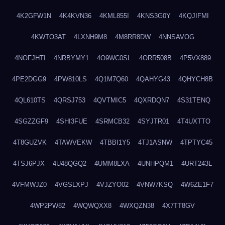
4K2GFW1N
4K4KVN36
4KML855I
4KNS3G0Y
4KQJIFMI
4KWTO3AT
4LXNH9M8
4M8RR8DW
4NNSAVOG
4NOFJHTI
4NRBYMY1
4O9WC0SL
4ORR508B
4P5VX889
4PE2DGG9
4PW810LS
4Q1M7Q60
4QAHYG43
4QHYCH8B
4QL610TS
4QRSJ753
4QVTMIC5
4QXRDQN7
4S31TENQ
4SGZZGF9
4SHI3FUE
4SRMCB32
4SYJTR01
4T4UXTTO
4T8GUZVK
4TAWVEKW
4TBBI1Y5
4TJ1ASNW
4TPTYC45
4TSJ6PJX
4U48QGQ2
4UMM8LXA
4UNHPQM1
4URT243L
4VFMWJZ0
4VGSLXPJ
4VJZYO02
4VNW7KSQ
4W6ZE1F7
4WP2PW82
4WQWQXX8
4WXQZN38
4X7TT8GV