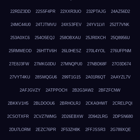
22RDZ3DD
22S5F4PR
22XXR3UO
232PTAJG
24AZ56D2
24MC44U0
24TJTMVU
24XS3FEV
24YV1LVI
252T7VNK
253A0XC6
254O5EQJ
258OBXAU
25JR0XCH
25Q8956U
25RMMEOD
26HTTV6H
26L0HESZ
270L4YOL
276UFPNM
27E8J3FW
27MKG0DU
27MNQPU0
27NBD68F
27O3D674
27VYT4KU
28SMQGU6
299T1G15
2A01R6QT
2AAYZL7V
2AFJGVZY
2ATPPOCH
2B2G3AW2
2BFZFCNW
2BKKV1H5
2BLDOOU6
2BRHOLRJ
2CKA0HWT
2CRELPQI
2CSOTXFR
2CVZ7WMG
2D26EBXW
2D942LRG
2DPSN680
2DU7LORM
2EZC76PR
2F53ZH8K
2FFJSSR3
2G789XQE