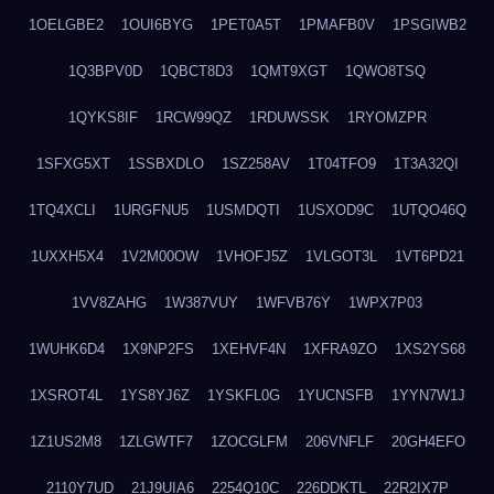
1OELGBE2
1OUI6BYG
1PET0A5T
1PMAFB0V
1PSGIWB2
1Q3BPV0D
1QBCT8D3
1QMT9XGT
1QWO8TSQ
1QYKS8IF
1RCW99QZ
1RDUWSSK
1RYOMZPR
1SFXG5XT
1SSBXDLO
1SZ258AV
1T04TFO9
1T3A32QI
1TQ4XCLI
1URGFNU5
1USMDQTI
1USXOD9C
1UTQO46Q
1UXXH5X4
1V2M00OW
1VHOFJ5Z
1VLGOT3L
1VT6PD21
1VV8ZAHG
1W387VUY
1WFVB76Y
1WPX7P03
1WUHK6D4
1X9NP2FS
1XEHVF4N
1XFRA9ZO
1XS2YS68
1XSROT4L
1YS8YJ6Z
1YSKFL0G
1YUCNSFB
1YYN7W1J
1Z1US2M8
1ZLGWTF7
1ZOCGLFM
206VNFLF
20GH4EFO
2110Y7UD
21J9UIA6
2254Q10C
226DDKTL
22R2IX7P