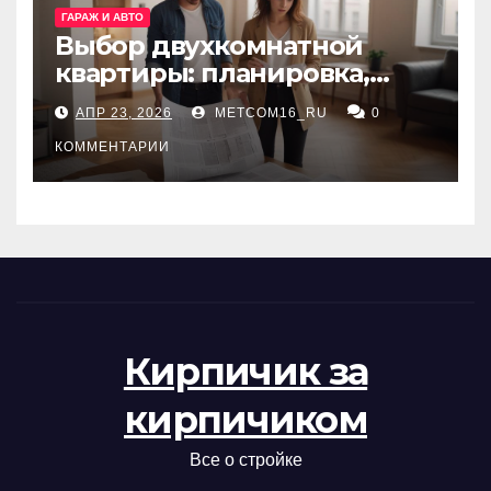
ГАРАЖ И АВТО
Выбор двухкомнатной
квартиры: планировка,
состояние жилья и
АПР 23, 2026
METCOM16_RU
0
проверка документов
КОММЕНТАРИИ
Кирпичик за
кирпичиком
Все о стройке