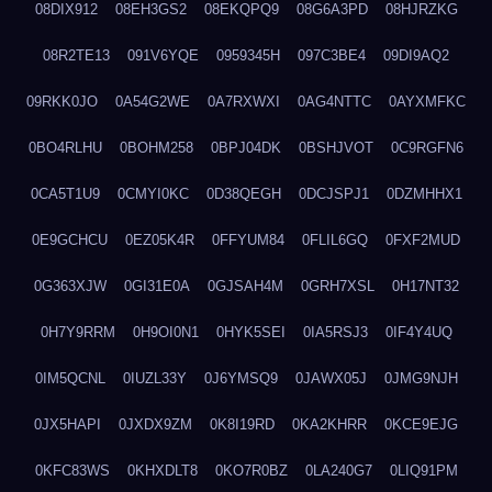
08DIX912
08EH3GS2
08EKQPQ9
08G6A3PD
08HJRZKG
08R2TE13
091V6YQE
0959345H
097C3BE4
09DI9AQ2
09RKK0JO
0A54G2WE
0A7RXWXI
0AG4NTTC
0AYXMFKC
0BO4RLHU
0BOHM258
0BPJ04DK
0BSHJVOT
0C9RGFN6
0CA5T1U9
0CMYI0KC
0D38QEGH
0DCJSPJ1
0DZMHHX1
0E9GCHCU
0EZ05K4R
0FFYUM84
0FLIL6GQ
0FXF2MUD
0G363XJW
0GI31E0A
0GJSAH4M
0GRH7XSL
0H17NT32
0H7Y9RRM
0H9OI0N1
0HYK5SEI
0IA5RSJ3
0IF4Y4UQ
0IM5QCNL
0IUZL33Y
0J6YMSQ9
0JAWX05J
0JMG9NJH
0JX5HAPI
0JXDX9ZM
0K8I19RD
0KA2KHRR
0KCE9EJG
0KFC83WS
0KHXDLT8
0KO7R0BZ
0LA240G7
0LIQ91PM