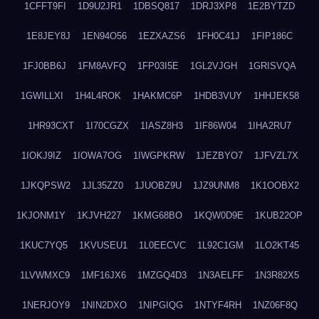
1CFFT9FI
1D9U2JR1
1DBSQ817
1DRJ3XP8
1E2BYTZD
1E8JEY8J
1EN94O56
1EZXAZS6
1FH0C41J
1FIP186C
1FJ0BB6J
1FM8AVFQ
1FP03I5E
1GL2VJGH
1GRISVQA
1GWILLXI
1H4L4ROK
1HAKMC6P
1HDB3VUY
1HHJEK58
1HR93CXT
1I70CGZX
1IASZ8H3
1IF86W04
1IHA2RU7
1IOKJ9IZ
1IOWA7OG
1IWGPKRW
1JEZBYO7
1JFVZL7X
1JKQPSW2
1JL35ZZ0
1JUOBZ9U
1JZ9UNM8
1K1OOBX2
1KJONM1Y
1KJVH227
1KMG68BO
1KQW0D9E
1KUB22OP
1KUC7YQ5
1KVUSEU1
1L0EECVC
1L92C1GM
1LO2KT45
1LVWMXC9
1MF16JX6
1MZGQ4D3
1N3AELFF
1N3R82X5
1NERJOY9
1NIN2DXO
1NIPGIQG
1NTYF4RH
1NZ06F8Q