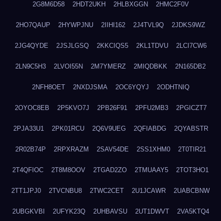
2G8M6D58
2HDT2UKH
2HLBXGGN
2HMC2F0V
2HO7QAUP
2HYWPJNU
2IIHI162
2J4TVL9Q
2JDKS9WZ
2JG4QYDE
2JSJLGSQ
2KKCIQS5
2KL1TDVU
2LCI7CW6
2LN9C5H3
2LVOI55N
2M7YMERZ
2MIQDBKK
2N165DB2
2NFH8OET
2NXDJSMA
2OC6YQYJ
2ODHTNIQ
2OYOC8EB
2P5KVO7J
2PB26F91
2PFU2MB3
2PGICZT7
2PJA33U1
2PK01RCU
2Q6V9UEG
2QFIABDG
2QYABSTR
2R02B74P
2RPXRAZM
2SAV54DE
2SS1XHM0
2T0TIR21
2T4QFIOC
2T8M8OOV
2TGAD2ZO
2TMUAAY5
2TOT3HO1
2TT1JPJ0
2TVCNBU8
2TWC2CET
2U1JCAWR
2UABCBNW
2UBGKVBI
2UFYK23Q
2UHBAVSU
2UT1DWVT
2VA5KTQ4