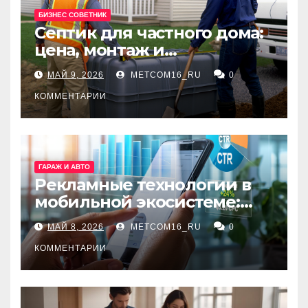
БИЗНЕС СОВЕТНИК
Септик для частного дома:
цена, монтаж и
организация автономной
МАЙ 9, 2026
METCOM16_RU
0
канализации
КОММЕНТАРИИ
ГАРАЖ И АВТО
Рекламные технологии в
мобильной экосистеме:
ключевые сервисы и
МАЙ 8, 2026
METCOM16_RU
0
принципы работы
КОММЕНТАРИИ