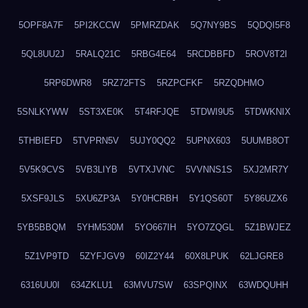
5OPF8A7F
5PI2KCCW
5PMRZDAK
5Q7NY9BS
5QDQI5F8
5QL8UU2J
5RALQ21C
5RBG4E64
5RCDBBFD
5ROV8T2I
5RP6DWR8
5RZ72FTS
5RZPCFKF
5RZQDHMO
5SNLKYWW
5ST3XE0K
5T4RFJQE
5TDWI9U5
5TDWKNIX
5THBIEFD
5TVPRN5V
5UJY0QQ2
5UPNX603
5UUMB8OT
5V5K9CVS
5VB3LIYB
5VTXJVNC
5VVNNS1S
5XJ2MR7Y
5XSF9JLS
5XU6ZP3A
5Y0HCRBH
5Y1QS60T
5Y86UZX6
5YB5BBQM
5YHM530M
5YO667IH
5YO7ZQGL
5Z1BWJEZ
5Z1VP9TD
5ZYFJGV9
60IZ2Y44
60X8LPUK
62LJGRE8
6316UU0I
634ZKLU1
63MVU7SW
63SPQINX
63WDQUHH