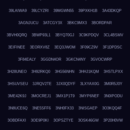
39LAIWA9
39LCYZRI
39MGWN55
39PXKH1B
3A43DKQP
3AGNJUCU
3ATCGY3X
3BKC9MX3
3BORDPAR
3BVH0QRQ
3BWP93L1
3BYQ70GJ
3C9KPDQV
3CL4BSMV
3EIFINEE
3EORXV8Z
3EQ3JWOM
3F09CZ9V
3F1DPDSC
3F84EALY
3GGDN4OR
3GKCN4NY
3GVOCWRP
3H28UNEO
3H92RKQ0
3HG56NHN
3HHJ1KQM
3HSTLPXX
3HSUVSEU
3JRQV2TE
3JX0QDYF
3LXYAX0G
3M0R5J0Y
3ME42K9J
3MOCREJ1
3MX1P1T9
3MYP6NEF
3N0IPODU
3N8UCE6Q
3NE5SFF6
3NH0FX33
3NISGAEP
3O3KQQ4F
3OBDFAXI
3OE9P0KI
3OPSZTYE
3OSK46GW
3P20H0VW