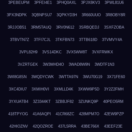
3PEBEUPM
3PFEI4E1
3PHQ0AXL
3PJX8KV3
3PWL81U6
3PX3NDPK
3QBNPSU7
3QPKYD3H
3R660UUO
3R8OBY8R
3RJJOB51
3RM5TAUQ
3RV0N612
3SRBQEDJ
3SXFZOBA
3TBVTN7Z
3TFI7CJL
3TKFBN73
3TTB618D
3TVMVY4A
3VPL82H9
3VS14DKC
3VX5WW8T
3VXFRWKX
3VZRTGEK
3W3MHD4O
3WAD8W9N
3WDTF1N3
3WI8G8SN
3WQDYCWK
3WTTA97N
3WU70G19
3X71FE60
3XC4DIU7
3XMIH0VI
3XMLLD4K
3XWW9P5D
3Y2Z2FMH
3YXUATB4
3Z3344KT
3ZBBJF82
3ZUNKQ9P
40PEO5RM
418TPYOG
41A6AQPI
41CR68ZC
428MPM7O
42EW9PZP
42HIOZNV
42QOZROE
437L5RRA
43BE766X
43EEF23E