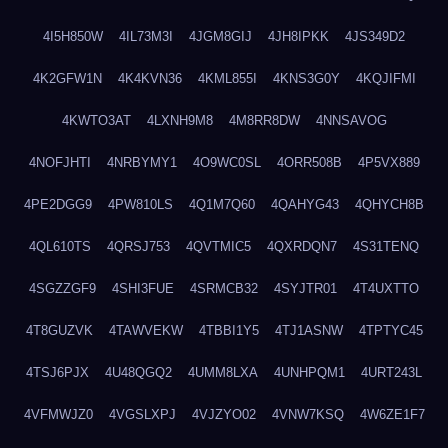
4I5H850W
4IL73M3I
4JGM8GIJ
4JH8IPKK
4JS349D2
4K2GFW1N
4K4KVN36
4KML855I
4KNS3G0Y
4KQJIFMI
4KWTO3AT
4LXNH9M8
4M8RR8DW
4NNSAVOG
4NOFJHTI
4NRBYMY1
4O9WC0SL
4ORR508B
4P5VX889
4PE2DGG9
4PW810LS
4Q1M7Q60
4QAHYG43
4QHYCH8B
4QL610TS
4QRSJ753
4QVTMIC5
4QXRDQN7
4S31TENQ
4SGZZGF9
4SHI3FUE
4SRMCB32
4SYJTR01
4T4UXTTO
4T8GUZVK
4TAWVEKW
4TBBI1Y5
4TJ1ASNW
4TPTYC45
4TSJ6PJX
4U48QGQ2
4UMM8LXA
4UNHPQM1
4URT243L
4VFMWJZ0
4VGSLXPJ
4VJZYO02
4VNW7KSQ
4W6ZE1F7