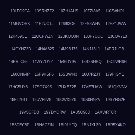
10LFO9CA
10SRNZZ2
10ZH1AUS
10ZZI8A5
1103WHO1
11MGVORK
11P2UCTJ
126I93O6
12FS3WHV
12HZ1JWW
12K469CE
12QCPWZN
12UKQO0N
133P7UOC
13COV7L8
14GYHZ3D
14H4A825
14M9BJ75
14NJ13LJ
14PRJLGB
14PRLC85
14WY7OYZ
1546DY9V
15B2SHBQ
15C9WR6H
160ON64P
16P9KSF6
16SBWI43
16U7RZJT
179PIGYE
17HG5UY8
17SO7X9S
17UXEZ2B
17VE7UAW
181QKVNV
18FL2H11
18UVF9V8
19CWX8Y9
19S0NNZV
19SYNG2F
19V5GFDB
19YDYQRW
1AU5Q96D
1AXWRT6R
1B3DEC8P
1BHACZIN
1BI91YFQ
1BNJXLZ0
1BR5X4KO