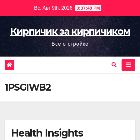
Перейти
Вс. Авг 9th, 2026
3:37:50 PM
к
содержимому
Кирпичик за кирпичиком
Все о стройке
1PSGIWB2
Health Insights