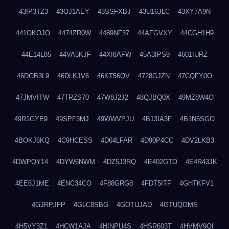
43IP3TZ3
43OJ1AEY
43SSFXBJ
43U16JLC
43XY7A9N
441OKOJO
4474ZR0W
4489NF37
44AFGVXY
44CGH1H9
44E14L85
44VA5KJF
44XI8AFW
45A3IPS9
4601IURZ
46DGB3L9
46DLKJV6
46KT56QV
4728GJZN
47CQFY0O
47JMVITW
47TRZS70
47W8J2J2
48QJBQ0X
49MZ8W4O
49R1GYE9
49SPF3MJ
49WWVPJU
4B13IA3F
4B1N5SGO
4BOKJ6KQ
4C9HCESS
4D64LFAR
4D90P4CC
4DV2LKB3
4DWPQY14
4DYW6NWM
4DZ5J3RQ
4E402GTO
4E4R43JK
4EE6J1ME
4ENC34CO
4F88GRG8
4FDT5ITF
4GHTKFV1
4GJRPJFP
4GLC8SBG
4GOTUJAD
4GTUQOMS
4H5VY3Z1
4HCW1AJA
4HINPU4S
4HSR603T
4HVMV9QI