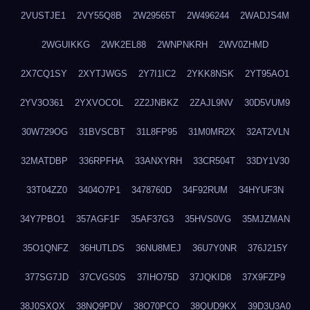
2VUSTJE1
2VY55Q8B
2W29565T
2W496244
2WADJS4M
2WGUIKKG
2WK2EL88
2WNPNKRH
2WV0ZHMD
2X7CQ1SY
2XYTJWGS
2Y7I1IC2
2YKK8NSK
2YT95AO1
2YV3O361
2YXVOCOL
2Z2JNBKZ
2ZAJL9NV
30D5VUM9
30W729OG
31BVSCBT
31L8FP95
31M0MR2X
32AT2VLN
32MATDBP
336RPFHA
33ANXYRH
33CR504T
33DY1V30
33T04ZZ0
3404O7P1
3478760D
34F92RUM
34HYUF3N
34Y7PBO1
357AGF1F
35AF37G3
35HVS0VG
35MJZMAN
35O1QNFZ
36HUTLDS
36NU8MEJ
36U7Y0NR
376J215Y
377SG7JD
37CVGS0S
37IHO75D
37JQKID8
37X9FZP9
38J0SXQX
38NQ9PDV
38O70PCO
38QUD9KX
39D3U3A0