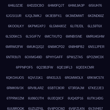
6H6L0Z3E
6HD2DCBO
6HM0FQJT
6HWL9A3P
6I5IUH76
6JGSI1UR
6JQL3WKJ
6K3EBPX1
6K3WDMWT
6KDND60Z
6KOOILKY
6KPMGXPJ
6LGMA8OZ
6LI78JDL
6LL59T6X
6LSD5KCS
6LSGIF7V
6MC7XUTQ
6MNBISNE
6MRU4GHW
6MRWI2FW
6MUKQ2Q2
6N6MCPD2
6N8H9PB2
6NS1JPER
6NTR3U7I
6OXMG49D
6PHYGAFF
6PM1Z7A5
6PO2WC0X
6PPNPOF5
6Q23B2FW
6QE19FL3
6QEEKCMR
6QKOAUOS
6QVIJ1K1
6R431JL5
6RGMWOLX
6RKWC57X
6RMKNV3X
6RV8LARZ
6SBTC8OR
6T3R3AJM
6TKE2JE3
6TPRWJZM
6U06OJTH
6UJEQ0CF
6UQ42P16
6UTK14DG
6UU9ROQK
6UZUZF6L
6V4POCW2
6V6FZLKN
6VJVHI57