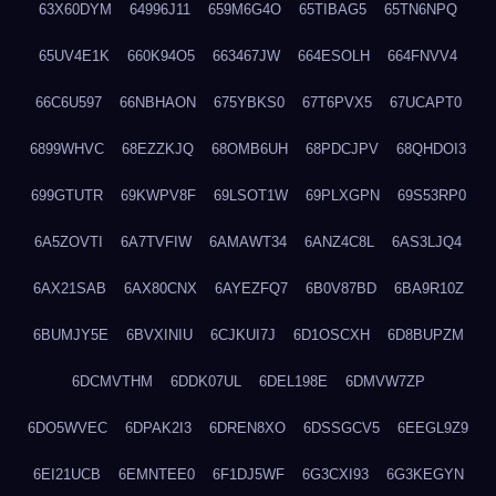
63X60DYM
64996J11
659M6G4O
65TIBAG5
65TN6NPQ
65UV4E1K
660K94O5
663467JW
664ESOLH
664FNVV4
66C6U597
66NBHAON
675YBKS0
67T6PVX5
67UCAPT0
6899WHVC
68EZZKJQ
68OMB6UH
68PDCJPV
68QHDOI3
699GTUTR
69KWPV8F
69LSOT1W
69PLXGPN
69S53RP0
6A5ZOVTI
6A7TVFIW
6AMAWT34
6ANZ4C8L
6AS3LJQ4
6AX21SAB
6AX80CNX
6AYEZFQ7
6B0V87BD
6BA9R10Z
6BUMJY5E
6BVXINIU
6CJKUI7J
6D1OSCXH
6D8BUPZM
6DCMVTHM
6DDK07UL
6DEL198E
6DMVW7ZP
6DO5WVEC
6DPAK2I3
6DREN8XO
6DSSGCV5
6EEGL9Z9
6EI21UCB
6EMNTEE0
6F1DJ5WF
6G3CXI93
6G3KEGYN