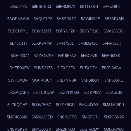
595U946N
59BSESDJ
59FRMR7X
59T11ZKH
5AFUR9TL
5AOPNSAW
5AQL07P2
5ASS9KJO
5AY4N3YE
5B3AF4SH
5CDCU7YL
5CWV233T
5DFYUFZ0
5DKYT31C
5DM253CG
5E4JC1TI
5EXK7A7W
5F447S51
5FMM242C
5FNR39CT
5GEF3377
5GYKO7P3
5H18E5N3
5H4C8VII
5HANI4XK
5HER0XEV
5HNS21Z8
5IFXGJFK
5IITXOZY
5IVSLWGV
5J5FOXDN
5KAFKBC4
5KEFVRBK
5KFBILGV
5KP635PE
5KSAQAB8
5KT1DCUW
5KZYHXKG
5L1KPI2V
5L515L3S
5LCKQGH7
5LOVPA8C
5LY0K9GU
5M4U4YA3
5M8JMWFU
5MC4C6M0
5MOLUGED
5NCKLFPQ
5NI5PO7L
5NROBV9R
5NSPSK7R
5NYZ03GV
5NZ2F7XQ
5OGIRQDY
5OIXNVW6