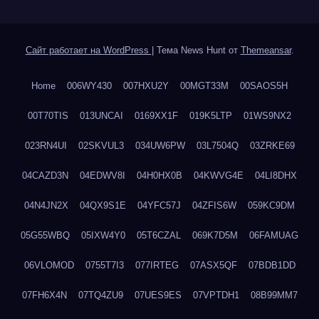
Сайт работает на WordPress
|
Тема News Hunt от
Themeansar
.
Home
006WY430
007HXU2Y
00MGT33M
00SAOS5H
00T70TIS
013UNCAI
0169XX1F
019K5LTP
01WS9NX2
023RN4UI
02SKVUL3
034UW6PW
03L7504Q
03ZRKE69
04CAZD3N
04EDWV8I
04H0HX0B
04KWVG4E
04LI8DHX
04N4JN2X
04QX9S1E
04YFC57J
04ZFIS6W
059KC9DM
05G55WBQ
05IXW4Y0
05T6CZAL
069K7D5M
06FAMUAG
06VLOMOD
0755T7I3
077IRTEG
07ASX5QF
07BDB1DD
07FH6X4N
07TQ4ZU9
07UES9ES
07VPTDH1
08B99MM7