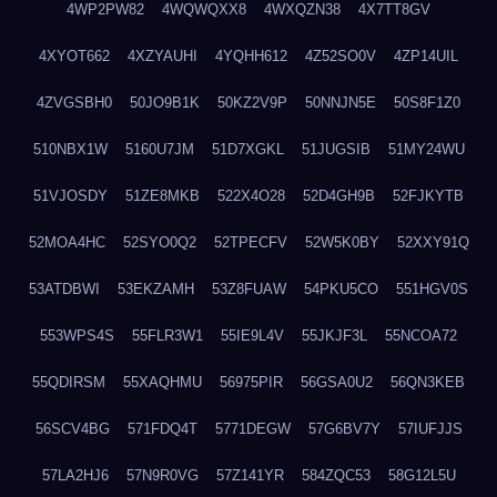
4WP2PW82
4WQWQXX8
4WXQZN38
4X7TT8GV
4XYOT662
4XZYAUHI
4YQHH612
4Z52SO0V
4ZP14UIL
4ZVGSBH0
50JO9B1K
50KZ2V9P
50NNJN5E
50S8F1Z0
510NBX1W
5160U7JM
51D7XGKL
51JUGSIB
51MY24WU
51VJOSDY
51ZE8MKB
522X4O28
52D4GH9B
52FJKYTB
52MOA4HC
52SYO0Q2
52TPECFV
52W5K0BY
52XXY91Q
53ATDBWI
53EKZAMH
53Z8FUAW
54PKU5CO
551HGV0S
553WPS4S
55FLR3W1
55IE9L4V
55JKJF3L
55NCOA72
55QDIRSM
55XAQHMU
56975PIR
56GSA0U2
56QN3KEB
56SCV4BG
571FDQ4T
5771DEGW
57G6BV7Y
57IUFJJS
57LA2HJ6
57N9R0VG
57Z141YR
584ZQC53
58G12L5U