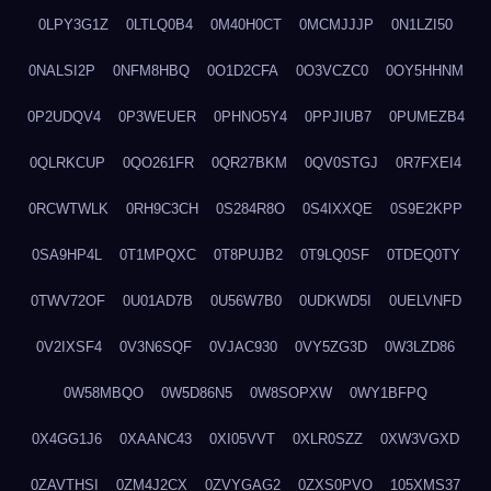
0LPY3G1Z
0LTLQ0B4
0M40H0CT
0MCMJJJP
0N1LZI50
0NALSI2P
0NFM8HBQ
0O1D2CFA
0O3VCZC0
0OY5HHNM
0P2UDQV4
0P3WEUER
0PHNO5Y4
0PPJIUB7
0PUMEZB4
0QLRKCUP
0QO261FR
0QR27BKM
0QV0STGJ
0R7FXEI4
0RCWTWLK
0RH9C3CH
0S284R8O
0S4IXXQE
0S9E2KPP
0SA9HP4L
0T1MPQXC
0T8PUJB2
0T9LQ0SF
0TDEQ0TY
0TWV72OF
0U01AD7B
0U56W7B0
0UDKWD5I
0UELVNFD
0V2IXSF4
0V3N6SQF
0VJAC930
0VY5ZG3D
0W3LZD86
0W58MBQO
0W5D86N5
0W8SOPXW
0WY1BFPQ
0X4GG1J6
0XAANC43
0XI05VVT
0XLR0SZZ
0XW3VGXD
0ZAVTHSI
0ZM4J2CX
0ZVYGAG2
0ZXS0PVO
105XMS37