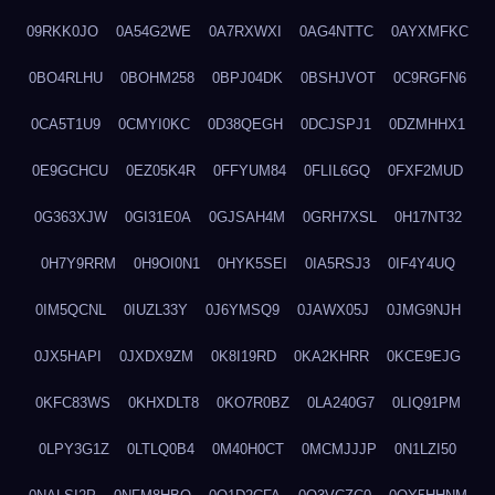
09RKK0JO
0A54G2WE
0A7RXWXI
0AG4NTTC
0AYXMFKC
0BO4RLHU
0BOHM258
0BPJ04DK
0BSHJVOT
0C9RGFN6
0CA5T1U9
0CMYI0KC
0D38QEGH
0DCJSPJ1
0DZMHHX1
0E9GCHCU
0EZ05K4R
0FFYUM84
0FLIL6GQ
0FXF2MUD
0G363XJW
0GI31E0A
0GJSAH4M
0GRH7XSL
0H17NT32
0H7Y9RRM
0H9OI0N1
0HYK5SEI
0IA5RSJ3
0IF4Y4UQ
0IM5QCNL
0IUZL33Y
0J6YMSQ9
0JAWX05J
0JMG9NJH
0JX5HAPI
0JXDX9ZM
0K8I19RD
0KA2KHRR
0KCE9EJG
0KFC83WS
0KHXDLT8
0KO7R0BZ
0LA240G7
0LIQ91PM
0LPY3G1Z
0LTLQ0B4
0M40H0CT
0MCMJJJP
0N1LZI50