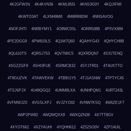
4K2GFW1N
4K4KVN36
4KML855I
4KNS3G0Y
4KQJIFMI
4KWTO3AT
4LXNH9M8
4M8RR8DW
4NNSAVOG
4NOFJHTI
4NRBYMY1
4O9WC0SL
4ORR508B
4P5VX889
4PE2DGG9
4PW810LS
4Q1M7Q60
4QAHYG43
4QHYCH8B
4QL610TS
4QRSJ753
4QVTMIC5
4QXRDQN7
4S31TENQ
4SGZZGF9
4SHI3FUE
4SRMCB32
4SYJTR01
4T4UXTTO
4T8GUZVK
4TAWVEKW
4TBBI1Y5
4TJ1ASNW
4TPTYC45
4TSJ6PJX
4U48QGQ2
4UMM8LXA
4UNHPQM1
4URT243L
4VFMWJZ0
4VGSLXPJ
4VJZYO02
4VNW7KSQ
4W6ZE1F7
4WP2PW82
4WQWQXX8
4WXQZN38
4X7TT8GV
4XYOT662
4XZYAUHI
4YQHH612
4Z52SO0V
4ZP14UIL