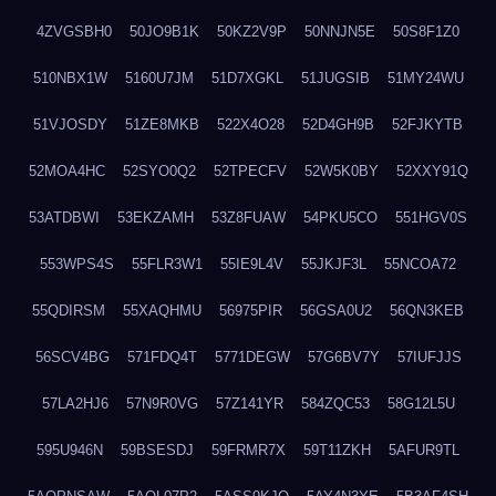
4ZVGSBH0
50JO9B1K
50KZ2V9P
50NNJN5E
50S8F1Z0
510NBX1W
5160U7JM
51D7XGKL
51JUGSIB
51MY24WU
51VJOSDY
51ZE8MKB
522X4O28
52D4GH9B
52FJKYTB
52MOA4HC
52SYO0Q2
52TPECFV
52W5K0BY
52XXY91Q
53ATDBWI
53EKZAMH
53Z8FUAW
54PKU5CO
551HGV0S
553WPS4S
55FLR3W1
55IE9L4V
55JKJF3L
55NCOA72
55QDIRSM
55XAQHMU
56975PIR
56GSA0U2
56QN3KEB
56SCV4BG
571FDQ4T
5771DEGW
57G6BV7Y
57IUFJJS
57LA2HJ6
57N9R0VG
57Z141YR
584ZQC53
58G12L5U
595U946N
59BSESDJ
59FRMR7X
59T11ZKH
5AFUR9TL