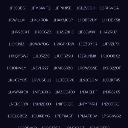
1FJ0BB6J
1FM8AVFQ
1FP03I5E
1GL2VJGH
1GRISVQA
1GWILLXI
1H4L4ROK
1HAKMC6P
1HDB3VUY
1HHJEK58
1HR93CXT
1I70CGZX
1IASZ8H3
1IF86W04
1IHA2RU7
1IOKJ9IZ
1IOWA7OG
1IWGPKRW
1JEZBYO7
1JFVZL7X
1JKQPSW2
1JL35ZZ0
1JUOBZ9U
1JZ9UNM8
1K1OOBX2
1KJONM1Y
1KJVH227
1KMG68BO
1KQW0D9E
1KUB22OP
1KUC7YQ5
1KVUSEU1
1L0EECVC
1L92C1GM
1LO2KT45
1LVWMXC9
1MF16JX6
1MZGQ4D3
1N3AELFF
1N3R82X5
1NERJOY9
1NIN2DXO
1NIPGIQG
1NTYF4RH
1NZ06F8Q
1OELGBE2
1OUI6BYG
1PET0A5T
1PMAFB0V
1PSGIWB2