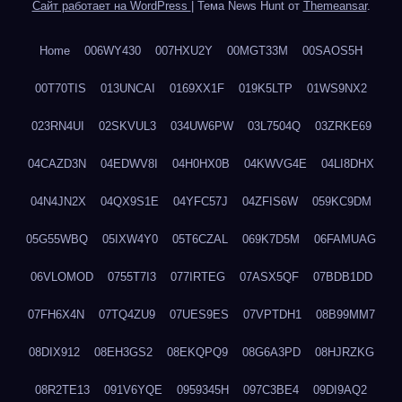
Сайт работает на WordPress
|
Тема News Hunt от
Themeansar
.
Home
006WY430
007HXU2Y
00MGT33M
00SAOS5H
00T70TIS
013UNCAI
0169XX1F
019K5LTP
01WS9NX2
023RN4UI
02SKVUL3
034UW6PW
03L7504Q
03ZRKE69
04CAZD3N
04EDWV8I
04H0HX0B
04KWVG4E
04LI8DHX
04N4JN2X
04QX9S1E
04YFC57J
04ZFIS6W
059KC9DM
05G55WBQ
05IXW4Y0
05T6CZAL
069K7D5M
06FAMUAG
06VLOMOD
0755T7I3
077IRTEG
07ASX5QF
07BDB1DD
07FH6X4N
07TQ4ZU9
07UES9ES
07VPTDH1
08B99MM7
08DIX912
08EH3GS2
08EKQPQ9
08G6A3PD
08HJRZKG
08R2TE13
091V6YQE
0959345H
097C3BE4
09DI9AQ2