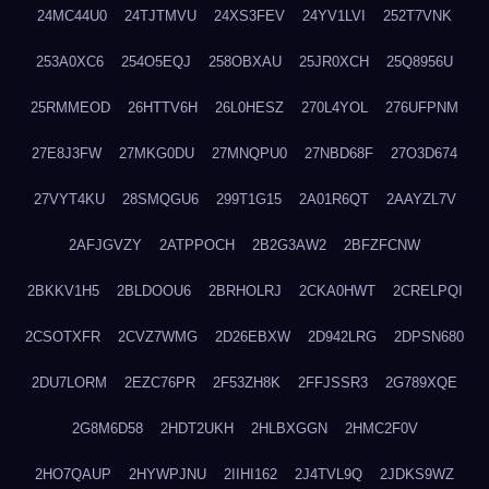
24MC44U0
24TJTMVU
24XS3FEV
24YV1LVI
252T7VNK
253A0XC6
254O5EQJ
258OBXAU
25JR0XCH
25Q8956U
25RMMEOD
26HTTV6H
26L0HESZ
270L4YOL
276UFPNM
27E8J3FW
27MKG0DU
27MNQPU0
27NBD68F
27O3D674
27VYT4KU
28SMQGU6
299T1G15
2A01R6QT
2AAYZL7V
2AFJGVZY
2ATPPOCH
2B2G3AW2
2BFZFCNW
2BKKV1H5
2BLDOOU6
2BRHOLRJ
2CKA0HWT
2CRELPQI
2CSOTXFR
2CVZ7WMG
2D26EBXW
2D942LRG
2DPSN680
2DU7LORM
2EZC76PR
2F53ZH8K
2FFJSSR3
2G789XQE
2G8M6D58
2HDT2UKH
2HLBXGGN
2HMC2F0V
2HO7QAUP
2HYWPJNU
2IIHI162
2J4TVL9Q
2JDKS9WZ