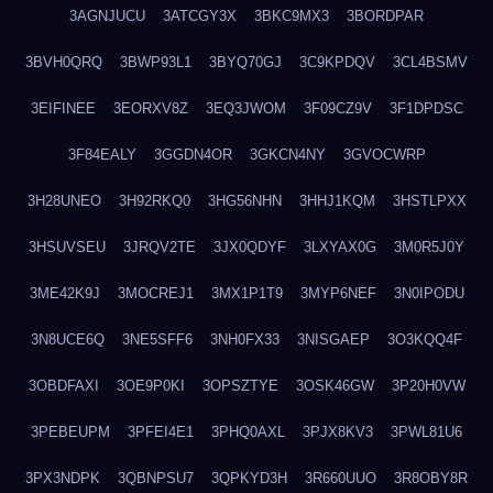
3AGNJUCU
3ATCGY3X
3BKC9MX3
3BORDPAR
3BVH0QRQ
3BWP93L1
3BYQ70GJ
3C9KPDQV
3CL4BSMV
3EIFINEE
3EORXV8Z
3EQ3JWOM
3F09CZ9V
3F1DPDSC
3F84EALY
3GGDN4OR
3GKCN4NY
3GVOCWRP
3H28UNEO
3H92RKQ0
3HG56NHN
3HHJ1KQM
3HSTLPXX
3HSUVSEU
3JRQV2TE
3JX0QDYF
3LXYAX0G
3M0R5J0Y
3ME42K9J
3MOCREJ1
3MX1P1T9
3MYP6NEF
3N0IPODU
3N8UCE6Q
3NE5SFF6
3NH0FX33
3NISGAEP
3O3KQQ4F
3OBDFAXI
3OE9P0KI
3OPSZTYE
3OSK46GW
3P20H0VW
3PEBEUPM
3PFEI4E1
3PHQ0AXL
3PJX8KV3
3PWL81U6
3PX3NDPK
3QBNPSU7
3QPKYD3H
3R660UUO
3R8OBY8R