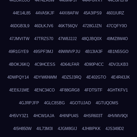
441OKOJO
4474ZR0W
4489NF37
44AFGVXY
44CGH1H9
44E14L85
44VA5KJF
44XI8AFW
45A3IPS9
4601IURZ
46DGB3L9
46DLKJV6
46KT56QV
4728GJZN
47CQFY0O
47JMVITW
47TRZS70
47W8J2J2
48QJBQ0X
49MZ8W4O
49R1GYE9
49SPF3MJ
49WWVPJU
4B13IA3F
4B1N5SGO
4BOKJ6KQ
4C9HCESS
4D64LFAR
4D90P4CC
4DV2LKB3
4DWPQY14
4DYW6NWM
4DZ5J3RQ
4E402GTO
4E4R43JK
4EE6J1ME
4ENC34CO
4F88GRG8
4FDT5ITF
4GHTKFV1
4GJRPJFP
4GLC8SBG
4GOTUJAD
4GTUQOMS
4H5VY3Z1
4HCW1AJA
4HINPU4S
4HSR603T
4HVMV9QI
4I5H850W
4IL73M3I
4JGM8GIJ
4JH8IPKK
4JS349D2