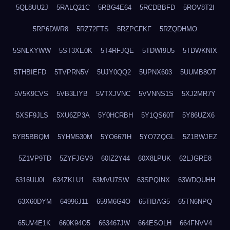
5QL8UU2J
5RALQ21C
5RBG4E64
5RCDBBFD
5ROV8T2I
5RP6DWR8
5RZ72FTS
5RZPCFKF
5RZQDHMO
5SNLKYWW
5ST3XE0K
5T4RFJQE
5TDWI9U5
5TDWKNIX
5THBIEFD
5TVPRN5V
5UJY0QQ2
5UPNX603
5UUMB8OT
5V5K9CVS
5VB3LIYB
5VTXJVNC
5VVNNS1S
5XJ2MR7Y
5XSF9JLS
5XU6ZP3A
5Y0HCRBH
5Y1QS60T
5Y86UZX6
5YB5BBQM
5YHM530M
5YO667IH
5YO7ZQGL
5Z1BWJEZ
5Z1VP9TD
5ZYFJGV9
60IZ2Y44
60X8LPUK
62LJGRE8
6316UU0I
634ZKLU1
63MVU7SW
63SPQINX
63WDQUHH
63X60DYM
64996J11
659M6G4O
65TIBAG5
65TN6NPQ
65UV4E1K
660K94O5
663467JW
664ESOLH
664FNVV4