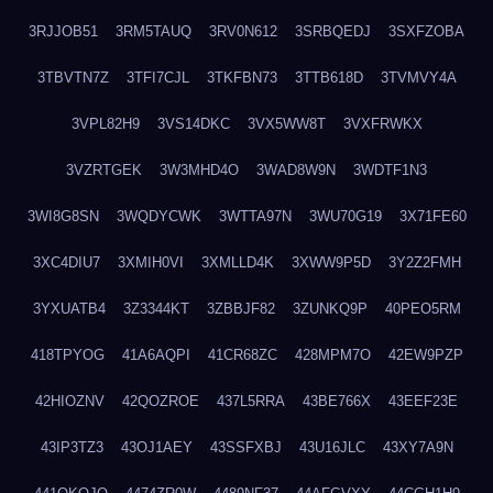
3RJJOB51
3RM5TAUQ
3RV0N612
3SRBQEDJ
3SXFZOBA
3TBVTN7Z
3TFI7CJL
3TKFBN73
3TTB618D
3TVMVY4A
3VPL82H9
3VS14DKC
3VX5WW8T
3VXFRWKX
3VZRTGEK
3W3MHD4O
3WAD8W9N
3WDTF1N3
3WI8G8SN
3WQDYCWK
3WTTA97N
3WU70G19
3X71FE60
3XC4DIU7
3XMIH0VI
3XMLLD4K
3XWW9P5D
3Y2Z2FMH
3YXUATB4
3Z3344KT
3ZBBJF82
3ZUNKQ9P
40PEO5RM
418TPYOG
41A6AQPI
41CR68ZC
428MPM7O
42EW9PZP
42HIOZNV
42QOZROE
437L5RRA
43BE766X
43EEF23E
43IP3TZ3
43OJ1AEY
43SSFXBJ
43U16JLC
43XY7A9N