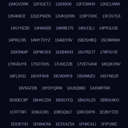
11MGVORK
11P2UCTJ
126I93O6
12FS3WHV
12HZ1JWW
12K469CE
12QCPWZN
12UKQO0N
133P7UOC
13COV7L8
14GYHZ3D
14H4A825
14M9BJ75
14NJ13LJ
14PRJLGB
14PRLC85
14WY7OYZ
1546DY9V
15B2SHBQ
15C9WR6H
160ON64P
16P9KSF6
16SBWI43
16U7RZJT
179PIGYE
17HG5UY8
17SO7X9S
17UXEZ2B
17VE7UAW
181QKVNV
18FL2H11
18UVF9V8
19CWX8Y9
19S0NNZV
19SYNG2F
19V5GFDB
19YDYQRW
1AU5Q96D
1AXWRT6R
1B3DEC8P
1BHACZIN
1BI91YFQ
1BNJXLZ0
1BR5X4KO
1CFFT9FI
1D9U2JR1
1DBSQ817
1DRJ3XP8
1E2BYTZD
1E8JEY8J
1EN94O56
1EZXAZS6
1FH0C41J
1FIP186C