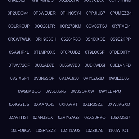
0NALSI2P
0NFM8HBQ
0O1D2CFA
0O3VCZC0
0OY5HHNM
0P2UDQV4
0P3WEUER
0PHNO5Y4
0PPJIUB7
0PUMEZB4
0QLRKCUP
0QO261FR
0QR27BKM
0QV0STGJ
0R7FXEI4
0RCWTWLK
0RH9C3CH
0S284R8O
0S4IXXQE
0S9E2KPP
0SA9HP4L
0T1MPQXC
0T8PUJB2
0T9LQ0SF
0TDEQ0TY
0TWV72OF
0U01AD7B
0U56W7B0
0UDKWD5I
0UELVNFD
0V2IXSF4
0V3N6SQF
0VJAC930
0VY5ZG3D
0W3LZD86
0W58MBQO
0W5D86N5
0W8SOPXW
0WY1BFPQ
0X4GG1J6
0XAANC43
0XI05VVT
0XLR0SZZ
0XW3VGXD
0ZAVTHSI
0ZM4J2CX
0ZVYGAG2
0ZXS0PVO
105XMS37
10LFO9CA
10SRNZZ2
10ZH1AUS
10ZZI8A5
1103WHO1