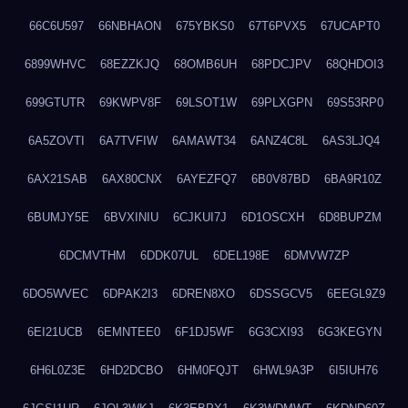
66C6U597
66NBHAON
675YBKS0
67T6PVX5
67UCAPT0
6899WHVC
68EZZKJQ
68OMB6UH
68PDCJPV
68QHDOI3
699GTUTR
69KWPV8F
69LSOT1W
69PLXGPN
69S53RP0
6A5ZOVTI
6A7TVFIW
6AMAWT34
6ANZ4C8L
6AS3LJQ4
6AX21SAB
6AX80CNX
6AYEZFQ7
6B0V87BD
6BA9R10Z
6BUMJY5E
6BVXINIU
6CJKUI7J
6D1OSCXH
6D8BUPZM
6DCMVTHM
6DDK07UL
6DEL198E
6DMVW7ZP
6DO5WVEC
6DPAK2I3
6DREN8XO
6DSSGCV5
6EEGL9Z9
6EI21UCB
6EMNTEE0
6F1DJ5WF
6G3CXI93
6G3KEGYN
6H6L0Z3E
6HD2DCBO
6HM0FQJT
6HWL9A3P
6I5IUH76