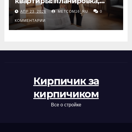
квартиры: планировка,
состояние жилья и
АПР 23, 2026
METCOM16_RU
0
проверка документов
КОММЕНТАРИИ
Кирпичик за
кирпичиком
Все о стройке