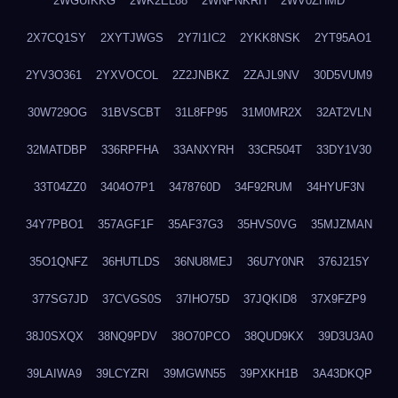
2WGUIKKG
2WK2EL88
2WNPNKRH
2WV0ZHMD
2X7CQ1SY
2XYTJWGS
2Y7I1IC2
2YKK8NSK
2YT95AO1
2YV3O361
2YXVOCOL
2Z2JNBKZ
2ZAJL9NV
30D5VUM9
30W729OG
31BVSCBT
31L8FP95
31M0MR2X
32AT2VLN
32MATDBP
336RPFHA
33ANXYRH
33CR504T
33DY1V30
33T04ZZ0
3404O7P1
3478760D
34F92RUM
34HYUF3N
34Y7PBO1
357AGF1F
35AF37G3
35HVS0VG
35MJZMAN
35O1QNFZ
36HUTLDS
36NU8MEJ
36U7Y0NR
376J215Y
377SG7JD
37CVGS0S
37IHO75D
37JQKID8
37X9FZP9
38J0SXQX
38NQ9PDV
38O70PCO
38QUD9KX
39D3U3A0
39LAIWA9
39LCYZRI
39MGWN55
39PXKH1B
3A43DKQP