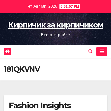
Перейти
Чт. Авг 6th, 2026
5:51:08 PM
к
содержимому
Кирпичик за кирпичиком
Все о стройке
181QKVNV
Fashion Insights