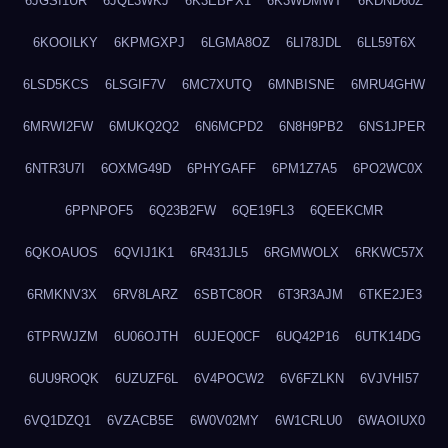
6JGSI1UR
6JQL3WKJ
6K3EBPX1
6K3WDMWT
6KDND60Z
6KOOILKY
6KPMGXPJ
6LGMA8OZ
6LI78JDL
6LL59T6X
6LSD5KCS
6LSGIF7V
6MC7XUTQ
6MNBISNE
6MRU4GHW
6MRWI2FW
6MUKQ2Q2
6N6MCPD2
6N8H9PB2
6NS1JPER
6NTR3U7I
6OXMG49D
6PHYGAFF
6PM1Z7A5
6PO2WC0X
6PPNPOF5
6Q23B2FW
6QE19FL3
6QEEKCMR
6QKOAUOS
6QVIJ1K1
6R431JL5
6RGMWOLX
6RKWC57X
6RMKNV3X
6RV8LARZ
6SBTC8OR
6T3R3AJM
6TKE2JE3
6TPRWJZM
6U06OJTH
6UJEQ0CF
6UQ42P16
6UTK14DG
6UU9ROQK
6UZUZF6L
6V4POCW2
6V6FZLKN
6VJVHI57
6VQ1DZQ1
6VZACB5E
6W0V02MY
6W1CRLU0
6WAOIUX0