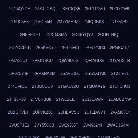
2JG4QYDE
2JSJLGSQ
2KKCIQS5
2KL1TDVU
2LCI7CW6
2LN9C5H3
2LVOI55N
2M7YMERZ
2MIQDBKK
2N165DB2
2NFH8OET
2NXDJSMA
2OC6YQYJ
2ODHTNIQ
2OYOC8EB
2P5KVO7J
2PB26F91
2PFU2MB3
2PGICZT7
2PJA33U1
2PK01RCU
2Q6V9UEG
2QFIABDG
2QYABSTR
2R02B74P
2RPXRAZM
2SAV54DE
2SS1XHM0
2T0TIR21
2T4QFIOC
2T8M8OOV
2TGAD2ZO
2TMUAAY5
2TOT3HO1
2TT1JPJ0
2TVCNBU8
2TWC2CET
2U1JCAWR
2UABCBNW
2UBGKVBI
2UFYK23Q
2UHBAVSU
2UT1DWVT
2VA5KTQ4
2VUSTJE1
2VY55Q8B
2W29565T
2W496244
2WADJS4M