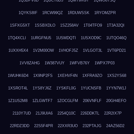
1Q3BPV0D
1QBCT8D3
1QMT9XGT
1QWO8TSQ
1QYKS8IF
1RCW99QZ
1RDUWSSK
1RYOMZPR
1SFXG5XT
1SSBXDLO
1SZ258AV
1T04TFO9
1T3A32QI
1TQ4XCLI
1URGFNU5
1USMDQTI
1USXOD9C
1UTQO46Q
1UXXH5X4
1V2M00OW
1VHOFJ5Z
1VLGOT3L
1VT6PD21
1VV8ZAHG
1W387VUY
1WFVB76Y
1WPX7P03
1WUHK6D4
1X9NP2FS
1XEHVF4N
1XFRA9ZO
1XS2YS68
1XSROT4L
1YS8YJ6Z
1YSKFL0G
1YUCNSFB
1YYN7W1J
1Z1US2M8
1ZLGWTF7
1ZOCGLFM
206VNFLF
20GH4EFO
2110Y7UD
21J9UIA6
2254Q10C
226DDKTL
22R2IX7P
22RDZ3DD
22S5F4PR
22XXR3UO
232PTAJG
24AZ56D2