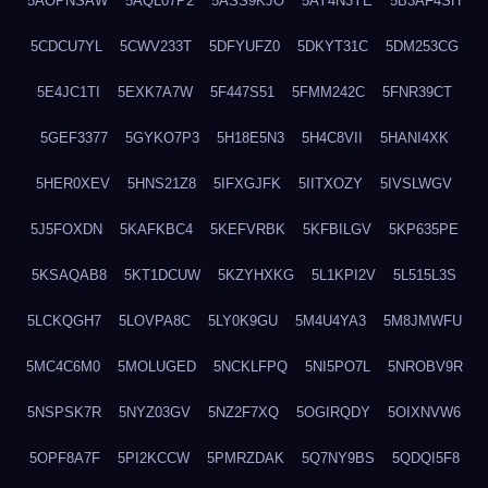
5AOPNSAW
5AQL07P2
5ASS9KJO
5AY4N3YE
5B3AF4SH
5CDCU7YL
5CWV233T
5DFYUFZ0
5DKYT31C
5DM253CG
5E4JC1TI
5EXK7A7W
5F447S51
5FMM242C
5FNR39CT
5GEF3377
5GYKO7P3
5H18E5N3
5H4C8VII
5HANI4XK
5HER0XEV
5HNS21Z8
5IFXGJFK
5IITXOZY
5IVSLWGV
5J5FOXDN
5KAFKBC4
5KEFVRBK
5KFBILGV
5KP635PE
5KSAQAB8
5KT1DCUW
5KZYHXKG
5L1KPI2V
5L515L3S
5LCKQGH7
5LOVPA8C
5LY0K9GU
5M4U4YA3
5M8JMWFU
5MC4C6M0
5MOLUGED
5NCKLFPQ
5NI5PO7L
5NROBV9R
5NSPSK7R
5NYZ03GV
5NZ2F7XQ
5OGIRQDY
5OIXNVW6
5OPF8A7F
5PI2KCCW
5PMRZDAK
5Q7NY9BS
5QDQI5F8