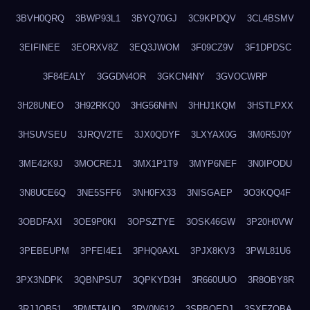
3BVH0QRQ
3BWP93L1
3BYQ70GJ
3C9KPDQV
3CL4BSMV
3EIFINEE
3EORXV8Z
3EQ3JWOM
3F09CZ9V
3F1DPDSC
3F84EALY
3GGDN4OR
3GKCN4NY
3GVOCWRP
3H28UNEO
3H92RKQ0
3HG56NHN
3HHJ1KQM
3HSTLPXX
3HSUVSEU
3JRQV2TE
3JX0QDYF
3LXYAX0G
3M0R5J0Y
3ME42K9J
3MOCREJ1
3MX1P1T9
3MYP6NEF
3N0IPODU
3N8UCE6Q
3NE5SFF6
3NH0FX33
3NISGAEP
3O3KQQ4F
3OBDFAXI
3OE9P0KI
3OPSZTYE
3OSK46GW
3P20H0VW
3PEBEUPM
3PFEI4E1
3PHQ0AXL
3PJX8KV3
3PWL81U6
3PX3NDPK
3QBNPSU7
3QPKYD3H
3R660UUO
3R8OBY8R
3RJJOB51
3RM5TAUQ
3RV0N612
3SRBQEDJ
3SXFZOBA