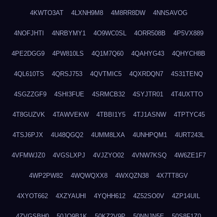
4KWTO3AT
4LXNH9M8
4M8RR8DW
4NNSAVOG
4NOFJHTI
4NRBYMY1
4O9WC0SL
4ORR508B
4P5VX889
4PE2DGG9
4PW810LS
4Q1M7Q60
4QAHYG43
4QHYCH8B
4QL610TS
4QRSJ753
4QVTMIC5
4QXRDQN7
4S31TENQ
4SGZZGF9
4SHI3FUE
4SRMCB32
4SYJTR01
4T4UXTTO
4T8GUZVK
4TAWVEKW
4TBBI1Y5
4TJ1ASNW
4TPTYC45
4TSJ6PJX
4U48QGQ2
4UMM8LXA
4UNHPQM1
4URT243L
4VFMWJZ0
4VGSLXPJ
4VJZYO02
4VNW7KSQ
4W6ZE1F7
4WP2PW82
4WQWQXX8
4WXQZN38
4X7TT8GV
4XYOT662
4XZYAUHI
4YQHH612
4Z52SO0V
4ZP14UIL
4ZVGSBH0
50JO9B1K
50KZ2V9P
50NNJN5E
50S8F1Z0