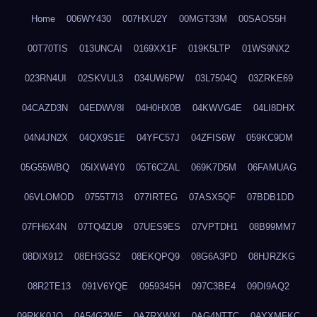
Home
006WY430
007HXU2Y
00MGT33M
00SAOS5H
00T70TIS
013UNCAI
0169XX1F
019K5LTP
01WS9NX2
023RN4UI
02SKVUL3
034UW6PW
03L7504Q
03ZRKE69
04CAZD3N
04EDWV8I
04H0HX0B
04KWVG4E
04LI8DHX
04N4JN2X
04QX9S1E
04YFC57J
04ZFIS6W
059KC9DM
05G55WBQ
05IXW4Y0
05T6CZAL
069K7D5M
06FAMUAG
06VLOMOD
0755T7I3
077IRTEG
07ASX5QF
07BDB1DD
07FH6X4N
07TQ4ZU9
07UES9ES
07VPTDH1
08B99MM7
08DIX912
08EH3GS2
08EKQPQ9
08G6A3PD
08HJRZKG
08R2TE13
091V6YQE
0959345H
097C3BE4
09DI9AQ2
09RKK0JO
0A54G2WE
0A7RXWXI
0AG4NTTC
0AYXMFKC