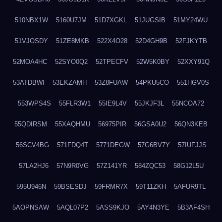
510NBX1W
5160U7JM
51D7XGKL
51JUGSIB
51MY24WU
51VJOSDY
51ZE8MKB
522X4O28
52D4GH9B
52FJKYTB
52MOA4HC
52SYO0Q2
52TPECFV
52W5K0BY
52XXY91Q
53ATDBWI
53EKZAMH
53Z8FUAW
54PKU5CO
551HGV0S
553WPS4S
55FLR3W1
55IE9L4V
55JKJF3L
55NCOA72
55QDIRSM
55XAQHMU
56975PIR
56GSA0U2
56QN3KEB
56SCV4BG
571FDQ4T
5771DEGW
57G6BV7Y
57IUFJJS
57LA2HJ6
57N9R0VG
57Z141YR
584ZQC53
58G12L5U
595U946N
59BSESDJ
59FRMR7X
59T11ZKH
5AFUR9TL
5AOPNSAW
5AQL07P2
5ASS9KJO
5AY4N3YE
5B3AF4SH