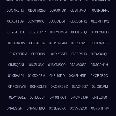
0BO4RLHU
0BOHM258
0BPJ04DK
0BSHJVOT
0C9RGFN6
0CA5T1U9
0CMYI0KC
0D38QEGH
0DCJSPJ1
0DZMHHX1
0E9GCHCU
0EZ05K4R
0FFYUM84
0FLIL6GQ
0FXF2MUD
0G363XJW
0GI31E0A
0GJSAH4M
0GRH7XSL
0H17NT32
0H7Y9RRM
0H9OI0N1
0HYK5SEI
0IA5RSJ3
0IF4Y4UQ
0IM5QCNL
0IUZL33Y
0J6YMSQ9
0JAWX05J
0JMG9NJH
0JX5HAPI
0JXDX9ZM
0K8I19RD
0KA2KHRR
0KCE9EJG
0KFC83WS
0KHXDLT8
0KO7R0BZ
0LA240G7
0LIQ91PM
0LPY3G1Z
0LTLQ0B4
0M40H0CT
0MCMJJJP
0N1LZI50
0NALSI2P
0NFM8HBQ
0O1D2CFA
0O3VCZC0
0OY5HHNM