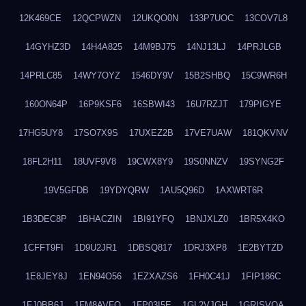
12K469CE
12QCPWZN
12UKQO0N
133P7UOC
13COV7L8
14GYHZ3D
14H4A825
14M9BJ75
14NJ13LJ
14PRJLGB
14PRLC85
14WY7OYZ
1546DY9V
15B2SHBQ
15C9WR6H
160ON64P
16P9KSF6
16SBWI43
16U7RZJT
179PIGYE
17HG5UY8
17SO7X9S
17UXEZ2B
17VE7UAW
181QKVNV
18FL2H11
18UVF9V8
19CWX8Y9
19S0NNZV
19SYNG2F
19V5GFDB
19YDYQRW
1AU5Q96D
1AXWRT6R
1B3DEC8P
1BHACZIN
1BI91YFQ
1BNJXLZ0
1BR5X4KO
1CFFT9FI
1D9U2JR1
1DBSQ817
1DRJ3XP8
1E2BYTZD
1E8JEY8J
1EN94O56
1EZXAZS6
1FH0C41J
1FIP186C
1FJ0BB6J
1FM8AVFQ
1FP03I5E
1GL2VJGH
1GRISVQA