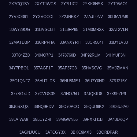
2X7CQ1SY
2XYTJWGS
2Y7I1IC2
2YKK8NSK
2YT95AO1
2YV3O361
2YXVOCOL
2Z2JNBKZ
2ZAJL9NV
30D5VUM9
30W729OG
31BVSCBT
31L8FP95
31M0MR2X
32AT2VLN
32MATDBP
336RPFHA
33ANXYRH
33CR504T
33DY1V30
33T04ZZ0
3404O7P1
3478760D
34F92RUM
34HYUF3N
34Y7PBO1
357AGF1F
35AF37G3
35HVS0VG
35MJZMAN
35O1QNFZ
36HUTLDS
36NU8MEJ
36U7Y0NR
376J215Y
377SG7JD
37CVGS0S
37IHO75D
37JQKID8
37X9FZP9
38J0SXQX
38NQ9PDV
38O70PCO
38QUD9KX
39D3U3A0
39LAIWA9
39LCYZRI
39MGWN55
39PXKH1B
3A43DKQP
3AGNJUCU
3ATCGY3X
3BKC9MX3
3BORDPAR