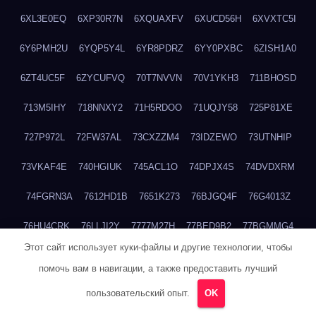
6XL3E0EQ
6XP30R7N
6XQUAXFV
6XUCD56H
6XVXTC5I
6Y6PMH2U
6YQP5Y4L
6YR8PDRZ
6YY0PXBC
6ZISH1A0
6ZT4UC5F
6ZYCUFVQ
70T7NVVN
70V1YKH3
711BHOSD
713M5IHY
718NNXY2
71H5RDOO
71UQJY58
725P81XE
727P972L
72FW37AL
73CXZZM4
73IDZEWO
73UTNHIP
73VKAF4E
740HGIUK
745ACL1O
74DPJX4S
74DVDXRM
74FGRN3A
7612HD1B
7651K273
76BJGQ4F
76G4013Z
76HU4CRK
76LLJI2Y
7777M27H
77BED9B2
77BGMMG4
Этот сайт использует куки-файлы и другие технологии, чтобы
77S55623
77TABW20
780FZHSV
78Q29S80
78XWEZ88
помочь вам в навигации, а также предоставить лучший
792RHX5L
7939XN0C
796YV3DQ
79GHS38T
79L8YFMC
пользовательский опыт.
OK
79V4EL6D
7A7B2KTK
7A7E8AHI
7AEEJVFI
7AGCKJXN