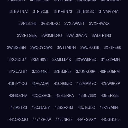
3TBVTN7Z
3TFI7CJL
3TKFBN73
3TTB618D
3TVMVY4A
3VPL82H9
3VS14DKC
3VX5WW8T
3VXFRWKX
3VZRTGEK
3W3MHD4O
3WAD8W9N
3WDTF1N3
3WI8G8SN
3WQDYCWK
3WTTA97N
3WU70G19
3X71FE60
3XC4DIU7
3XMIH0VI
3XMLLD4K
3XWW9P5D
3Y2Z2FMH
3YXUATB4
3Z3344KT
3ZBBJF82
3ZUNKQ9P
40PEO5RM
418TPYOG
41A6AQPI
41CR68ZC
428MPM7O
42EW9PZP
42HIOZNV
42QOZROE
437L5RRA
43BE766X
43EEF23E
43IP3TZ3
43OJ1AEY
43SSFXBJ
43U16JLC
43XY7A9N
441OKOJO
4474ZR0W
4489NF37
44AFGVXY
44CGH1H9