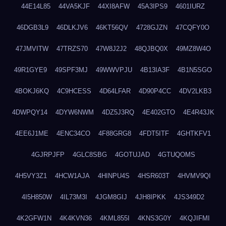
44E14L85
44VA5KJF
44XI8AFW
45A3IPS9
4601IURZ
46DGB3L9
46DLKJV6
46KT56QV
4728GJZN
47CQFY0O
47JMVITW
47TRZS70
47W8J2J2
48QJBQ0X
49MZ8W4O
49R1GYE9
49SPF3MJ
49WWVPJU
4B13IA3F
4B1N5SGO
4BOKJ6KQ
4C9HCESS
4D64LFAR
4D90P4CC
4DV2LKB3
4DWPQY14
4DYW6NWM
4DZ5J3RQ
4E402GTO
4E4R43JK
4EE6J1ME
4ENC34CO
4F88GRG8
4FDT5ITF
4GHTKFV1
4GJRPJFP
4GLC8SBG
4GOTUJAD
4GTUQOMS
4H5VY3Z1
4HCW1AJA
4HINPU4S
4HSR603T
4HVMV9QI
4I5H850W
4IL73M3I
4JGM8GIJ
4JH8IPKK
4JS349D2
4K2GFW1N
4K4KVN36
4KML855I
4KNS3G0Y
4KQJIFMI