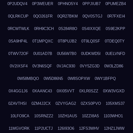
0P2UDQV4
0P3WEUER
0PHNO5Y4
0PPJIUB7
0PUMEZB4
0QLRKCUP
0QO261FR
0QR27BKM
0QV0STGJ
0R7FXEI4
0RCWTWLK
0RH9C3CH
0S284R8O
0S4IXXQE
0S9E2KPP
0SA9HP4L
0T1MPQXC
0T8PUJB2
0T9LQ0SF
0TDEQ0TY
0TWV72OF
0U01AD7B
0U56W7B0
0UDKWD5I
0UELVNFD
0V2IXSF4
0V3N6SQF
0VJAC930
0VY5ZG3D
0W3LZD86
0W58MBQO
0W5D86N5
0W8SOPXW
0WY1BFPQ
0X4GG1J6
0XAANC43
0XI05VVT
0XLR0SZZ
0XW3VGXD
0ZAVTHSI
0ZM4J2CX
0ZVYGAG2
0ZXS0PVO
105XMS37
10LFO9CA
10SRNZZ2
10ZH1AUS
10ZZI8A5
1103WHO1
11MGVORK
11P2UCTJ
126I93O6
12FS3WHV
12HZ1JWW