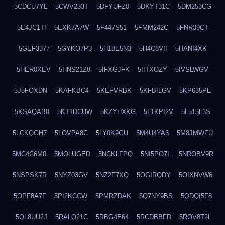
5CDCU7YL
5CWV233T
5DFYUFZ0
5DKYT31C
5DM253CG
5E4JC1TI
5EXK7A7W
5F447S51
5FMM242C
5FNR39CT
5GEF3377
5GYKO7P3
5H18E5N3
5H4C8VII
5HANI4XK
5HER0XEV
5HNS21Z8
5IFXGJFK
5IITXOZY
5IVSLWGV
5J5FOXDN
5KAFKBC4
5KEFVRBK
5KFBILGV
5KP635PE
5KSAQAB8
5KT1DCUW
5KZYHXKG
5L1KPI2V
5L515L3S
5LCKQGH7
5LOVPA8C
5LY0K9GU
5M4U4YA3
5M8JMWFU
5MC4C6M0
5MOLUGED
5NCKLFPQ
5NI5PO7L
5NROBV9R
5NSPSK7R
5NYZ03GV
5NZ2F7XQ
5OGIRQDY
5OIXNVW6
5OPF8A7F
5PI2KCCW
5PMRZDAK
5Q7NY9BS
5QDQI5F8
5QL8UU2J
5RALQ21C
5RBG4E64
5RCDBBFD
5ROV8T2I