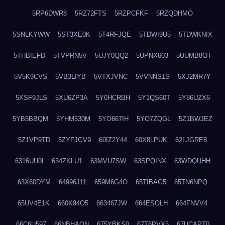
5RP6DWR8
5RZ72FTS
5RZPCFKF
5RZQDHMO
5SNLKYWW
5ST3XE0K
5T4RFJQE
5TDWI9U5
5TDWKNIX
5THBIEFD
5TVPRN5V
5UJY0QQ2
5UPNX603
5UUMB8OT
5V5K9CVS
5VB3LIYB
5VTXJVNC
5VVNNS1S
5XJ2MR7Y
5XSF9JLS
5XU6ZP3A
5Y0HCRBH
5Y1QS60T
5Y86UZX6
5YB5BBQM
5YHM530M
5YO667IH
5YO7ZQGL
5Z1BWJEZ
5Z1VP9TD
5ZYFJGV9
60IZ2Y44
60X8LPUK
62LJGRE8
6316UU0I
634ZKLU1
63MVU7SW
63SPQINX
63WDQUHH
63X60DYM
64996J11
659M6G4O
65TIBAG5
65TN6NPQ
65UV4E1K
660K94O5
663467JW
664ESOLH
664FNVV4
66C6U597
66NBHAON
675YBKS0
67T6PVX5
67UCAPT0