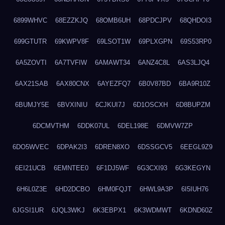
6899WHVC
68EZZKJQ
68OMB6UH
68PDCJPV
68QHDOI3
699GTUTR
69KWPV8F
69LSOT1W
69PLXGPN
69S53RP0
6A5ZOVTI
6A7TVFIW
6AMAWT34
6ANZ4C8L
6AS3LJQ4
6AX21SAB
6AX80CNX
6AYEZFQ7
6B0V87BD
6BA9R10Z
6BUMJY5E
6BVXINIU
6CJKUI7J
6D1OSCXH
6D8BUPZM
6DCMVTHM
6DDK07UL
6DEL198E
6DMVW7ZP
6DO5WVEC
6DPAK2I3
6DREN8XO
6DSSGCV5
6EEGL9Z9
6EI21UCB
6EMNTEE0
6F1DJ5WF
6G3CXI93
6G3KEGYN
6H6L0Z3E
6HD2DCBO
6HM0FQJT
6HWL9A3P
6I5IUH76
6JGSI1UR
6JQL3WKJ
6K3EBPX1
6K3WDMWT
6KDND60Z