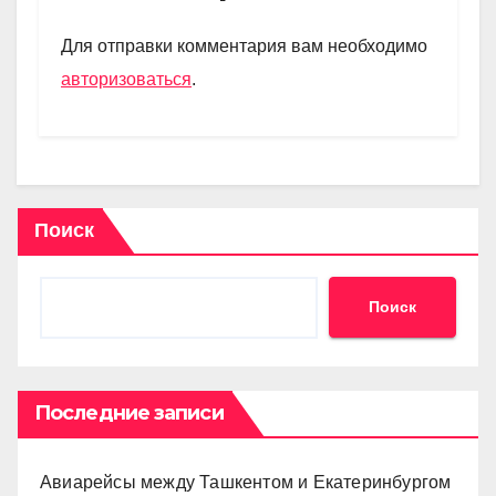
a
A
kl
в
m
p
a
и
Для отправки комментария вам необходимо
p
ss
ть
авторизоваться
.
ni
ki
Поиск
Поиск
Последние записи
Авиарейсы между Ташкентом и Екатеринбургом