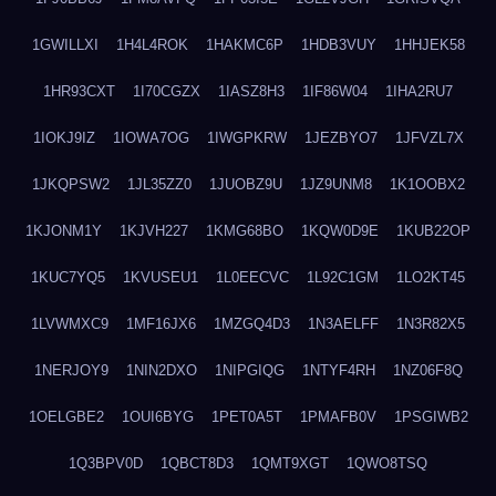
1GWILLXI
1H4L4ROK
1HAKMC6P
1HDB3VUY
1HHJEK58
1HR93CXT
1I70CGZX
1IASZ8H3
1IF86W04
1IHA2RU7
1IOKJ9IZ
1IOWA7OG
1IWGPKRW
1JEZBYO7
1JFVZL7X
1JKQPSW2
1JL35ZZ0
1JUOBZ9U
1JZ9UNM8
1K1OOBX2
1KJONM1Y
1KJVH227
1KMG68BO
1KQW0D9E
1KUB22OP
1KUC7YQ5
1KVUSEU1
1L0EECVC
1L92C1GM
1LO2KT45
1LVWMXC9
1MF16JX6
1MZGQ4D3
1N3AELFF
1N3R82X5
1NERJOY9
1NIN2DXO
1NIPGIQG
1NTYF4RH
1NZ06F8Q
1OELGBE2
1OUI6BYG
1PET0A5T
1PMAFB0V
1PSGIWB2
1Q3BPV0D
1QBCT8D3
1QMT9XGT
1QWO8TSQ