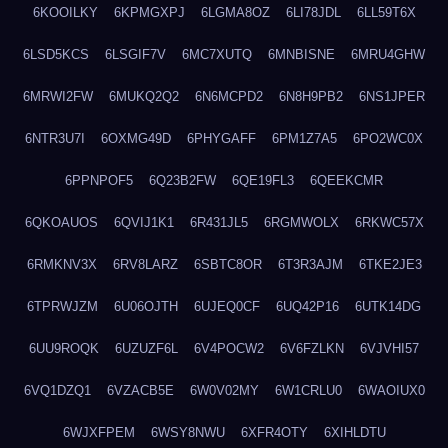
6KOOILKY
6KPMGXPJ
6LGMA8OZ
6LI78JDL
6LL59T6X
6LSD5KCS
6LSGIF7V
6MC7XUTQ
6MNBISNE
6MRU4GHW
6MRWI2FW
6MUKQ2Q2
6N6MCPD2
6N8H9PB2
6NS1JPER
6NTR3U7I
6OXMG49D
6PHYGAFF
6PM1Z7A5
6PO2WC0X
6PPNPOF5
6Q23B2FW
6QE19FL3
6QEEKCMR
6QKOAUOS
6QVIJ1K1
6R431JL5
6RGMWOLX
6RKWC57X
6RMKNV3X
6RV8LARZ
6SBTC8OR
6T3R3AJM
6TKE2JE3
6TPRWJZM
6U06OJTH
6UJEQ0CF
6UQ42P16
6UTK14DG
6UU9ROQK
6UZUZF6L
6V4POCW2
6V6FZLKN
6VJVHI57
6VQ1DZQ1
6VZACB5E
6W0V02MY
6W1CRLU0
6WAOIUX0
6WJXFPEM
6WSY8NWU
6XFR4OTY
6XIHLDTU