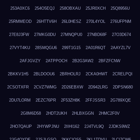
253A0XC6
254O5EQJ
258OBXAU
25JR0XCH
25Q8956U
25RMMEOD
26HTTV6H
26L0HESZ
270L4YOL
276UFPNM
27E8J3FW
27MKG0DU
27MNQPU0
27NBD68F
27O3D674
27VYT4KU
28SMQGU6
299T1G15
2A01R6QT
2AAYZL7V
2AFJGVZY
2ATPPOCH
2B2G3AW2
2BFZFCNW
2BKKV1H5
2BLDOOU6
2BRHOLRJ
2CKA0HWT
2CRELPQI
2CSOTXFR
2CVZ7WMG
2D26EBXW
2D942LRG
2DPSN680
2DU7LORM
2EZC76PR
2F53ZH8K
2FFJSSR3
2G789XQE
2G8M6D58
2HDT2UKH
2HLBXGGN
2HMC2F0V
2HO7QAUP
2HYWPJNU
2IIHI162
2J4TVL9Q
2JDKS9WZ
2JG4QYDE
2JSJLGSQ
2KKCIQS5
2KL1TDVU
2LCI7CW6