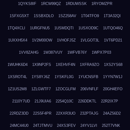
1QYKS8IF
1RCW99QZ
1RDUWSSK
1RYOMZPR
1SFXG5XT
1SSBXDLO
1SZ258AV
1T04TFO9
1T3A32QI
1TQ4XCLI
1URGFNU5
1USMDQTI
1USXOD9C
1UTQO46Q
1UXXH5X4
1V2M00OW
1VHOFJ5Z
1VLGOT3L
1VT6PD21
1VV8ZAHG
1W387VUY
1WFVB76Y
1WPX7P03
1WUHK6D4
1X9NP2FS
1XEHVF4N
1XFRA9ZO
1XS2YS68
1XSROT4L
1YS8YJ6Z
1YSKFL0G
1YUCNSFB
1YYN7W1J
1Z1US2M8
1ZLGWTF7
1ZOCGLFM
206VNFLF
20GH4EFO
2110Y7UD
21J9UIA6
2254Q10C
226DDKTL
22R2IX7P
22RDZ3DD
22S5F4PR
22XXR3UO
232PTAJG
24AZ56D2
24MC44U0
24TJTMVU
24XS3FEV
24YV1LVI
252T7VNK