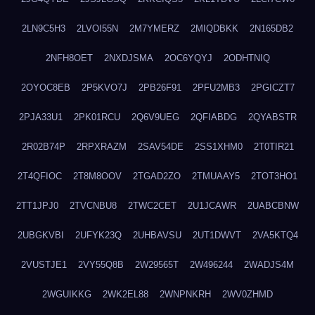
2LN9C5H3
2LVOI55N
2M7YMERZ
2MIQDBKK
2N165DB2
2NFH8OET
2NXDJSMA
2OC6YQYJ
2ODHTNIQ
2OYOC8EB
2P5KVO7J
2PB26F91
2PFU2MB3
2PGICZT7
2PJA33U1
2PK01RCU
2Q6V9UEG
2QFIABDG
2QYABSTR
2R02B74P
2RPXRAZM
2SAV54DE
2SS1XHM0
2T0TIR21
2T4QFIOC
2T8M8OOV
2TGAD2ZO
2TMUAAY5
2TOT3HO1
2TT1JPJ0
2TVCNBU8
2TWC2CET
2U1JCAWR
2UABCBNW
2UBGKVBI
2UFYK23Q
2UHBAVSU
2UT1DWVT
2VA5KTQ4
2VUSTJE1
2VY55Q8B
2W29565T
2W496244
2WADJS4M
2WGUIKKG
2WK2EL88
2WNPNKRH
2WV0ZHMD