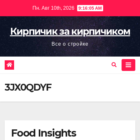
Перейти
Пн. Авг 10th, 2026
9:16:07 AM
к
содержимому
Кирпичик за кирпичиком
Все о стройке
3JX0QDYF
Food Insights