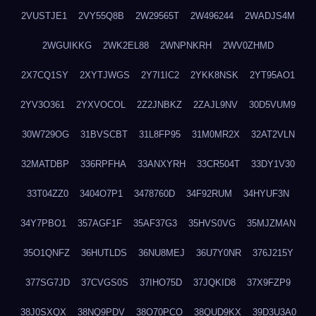
2VUSTJE1
2VY55Q8B
2W29565T
2W496244
2WADJS4M
2WGUIKKG
2WK2EL88
2WNPNKRH
2WV0ZHMD
2X7CQ1SY
2XYTJWGS
2Y7I1IC2
2YKK8NSK
2YT95AO1
2YV3O361
2YXVOCOL
2Z2JNBKZ
2ZAJL9NV
30D5VUM9
30W729OG
31BVSCBT
31L8FP95
31M0MR2X
32AT2VLN
32MATDBP
336RPFHA
33ANXYRH
33CR504T
33DY1V30
33T04ZZ0
3404O7P1
3478760D
34F92RUM
34HYUF3N
34Y7PBO1
357AGF1F
35AF37G3
35HVS0VG
35MJZMAN
35O1QNFZ
36HUTLDS
36NU8MEJ
36U7Y0NR
376J215Y
377SG7JD
37CVGS0S
37IHO75D
37JQKID8
37X9FZP9
38J0SXQX
38NQ9PDV
38O70PCO
38QUD9KX
39D3U3A0