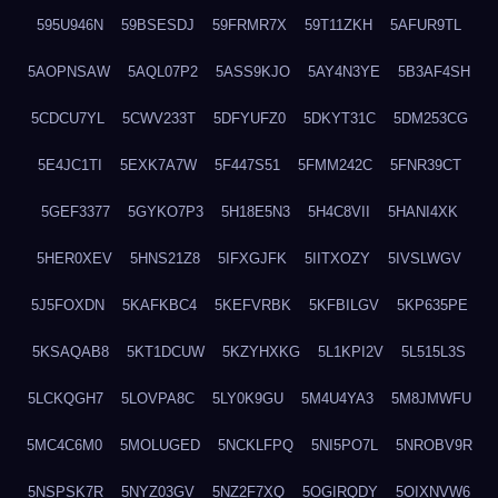
595U946N
59BSESDJ
59FRMR7X
59T11ZKH
5AFUR9TL
5AOPNSAW
5AQL07P2
5ASS9KJO
5AY4N3YE
5B3AF4SH
5CDCU7YL
5CWV233T
5DFYUFZ0
5DKYT31C
5DM253CG
5E4JC1TI
5EXK7A7W
5F447S51
5FMM242C
5FNR39CT
5GEF3377
5GYKO7P3
5H18E5N3
5H4C8VII
5HANI4XK
5HER0XEV
5HNS21Z8
5IFXGJFK
5IITXOZY
5IVSLWGV
5J5FOXDN
5KAFKBC4
5KEFVRBK
5KFBILGV
5KP635PE
5KSAQAB8
5KT1DCUW
5KZYHXKG
5L1KPI2V
5L515L3S
5LCKQGH7
5LOVPA8C
5LY0K9GU
5M4U4YA3
5M8JMWFU
5MC4C6M0
5MOLUGED
5NCKLFPQ
5NI5PO7L
5NROBV9R
5NSPSK7R
5NYZ03GV
5NZ2F7XQ
5OGIRQDY
5OIXNVW6