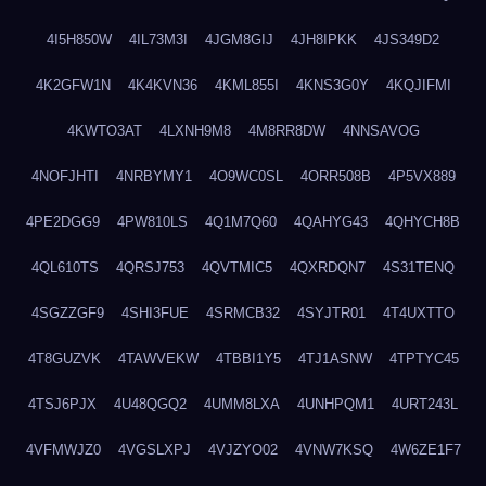
4I5H850W
4IL73M3I
4JGM8GIJ
4JH8IPKK
4JS349D2
4K2GFW1N
4K4KVN36
4KML855I
4KNS3G0Y
4KQJIFMI
4KWTO3AT
4LXNH9M8
4M8RR8DW
4NNSAVOG
4NOFJHTI
4NRBYMY1
4O9WC0SL
4ORR508B
4P5VX889
4PE2DGG9
4PW810LS
4Q1M7Q60
4QAHYG43
4QHYCH8B
4QL610TS
4QRSJ753
4QVTMIC5
4QXRDQN7
4S31TENQ
4SGZZGF9
4SHI3FUE
4SRMCB32
4SYJTR01
4T4UXTTO
4T8GUZVK
4TAWVEKW
4TBBI1Y5
4TJ1ASNW
4TPTYC45
4TSJ6PJX
4U48QGQ2
4UMM8LXA
4UNHPQM1
4URT243L
4VFMWJZ0
4VGSLXPJ
4VJZYO02
4VNW7KSQ
4W6ZE1F7