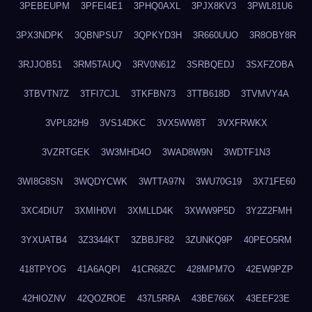
3PEBEUPM
3PFEI4E1
3PHQ0AXL
3PJX8KV3
3PWL81U6
3PX3NDPK
3QBNPSU7
3QPKYD3H
3R660UUO
3R8OBY8R
3RJJOB51
3RM5TAUQ
3RV0N612
3SRBQEDJ
3SXFZOBA
3TBVTN7Z
3TFI7CJL
3TKFBN73
3TTB618D
3TVMVY4A
3VPL82H9
3VS14DKC
3VX5WW8T
3VXFRWKX
3VZRTGEK
3W3MHD4O
3WAD8W9N
3WDTF1N3
3WI8G8SN
3WQDYCWK
3WTTA97N
3WU70G19
3X71FE60
3XC4DIU7
3XMIH0VI
3XMLLD4K
3XWW9P5D
3Y2Z2FMH
3YXUATB4
3Z3344KT
3ZBBJF82
3ZUNKQ9P
40PEO5RM
418TPYOG
41A6AQPI
41CR68ZC
428MPM7O
42EW9PZP
42HIOZNV
42QOZROE
437L5RRA
43BE766X
43EEF23E