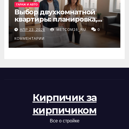
ГАРАЖ И АВТО
Выбор двухкомнатной
квартиры: планировка,
состояние жилья и
АПР 23, 2026
METCOM16_RU
0
проверка документов
КОММЕНТАРИИ
Кирпичик за
кирпичиком
Все о стройке