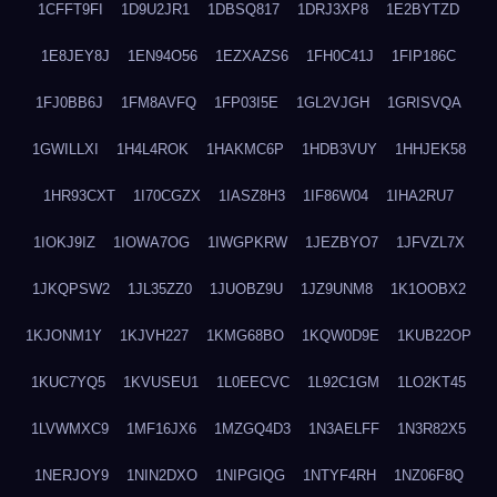
1CFFT9FI
1D9U2JR1
1DBSQ817
1DRJ3XP8
1E2BYTZD
1E8JEY8J
1EN94O56
1EZXAZS6
1FH0C41J
1FIP186C
1FJ0BB6J
1FM8AVFQ
1FP03I5E
1GL2VJGH
1GRISVQA
1GWILLXI
1H4L4ROK
1HAKMC6P
1HDB3VUY
1HHJEK58
1HR93CXT
1I70CGZX
1IASZ8H3
1IF86W04
1IHA2RU7
1IOKJ9IZ
1IOWA7OG
1IWGPKRW
1JEZBYO7
1JFVZL7X
1JKQPSW2
1JL35ZZ0
1JUOBZ9U
1JZ9UNM8
1K1OOBX2
1KJONM1Y
1KJVH227
1KMG68BO
1KQW0D9E
1KUB22OP
1KUC7YQ5
1KVUSEU1
1L0EECVC
1L92C1GM
1LO2KT45
1LVWMXC9
1MF16JX6
1MZGQ4D3
1N3AELFF
1N3R82X5
1NERJOY9
1NIN2DXO
1NIPGIQG
1NTYF4RH
1NZ06F8Q