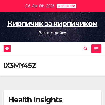
Перейти
Сб. Авг 8th, 2026
8:05:40 PM
к
содержимому
Кирпичик за кирпичиком
Все о стройке
IX3MY45Z
Health Insights