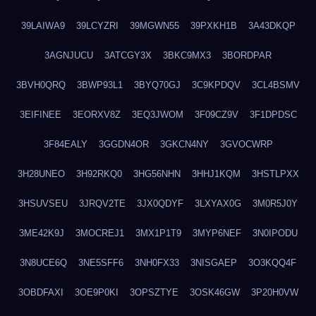
39LAIWA9
39LCYZRI
39MGWN55
39PXKH1B
3A43DKQP
3AGNJUCU
3ATCGY3X
3BKC9MX3
3BORDPAR
3BVH0QRQ
3BWP93L1
3BYQ70GJ
3C9KPDQV
3CL4BSMV
3EIFINEE
3EORXV8Z
3EQ3JWOM
3F09CZ9V
3F1DPDSC
3F84EALY
3GGDN4OR
3GKCN4NY
3GVOCWRP
3H28UNEO
3H92RKQ0
3HG56NHN
3HHJ1KQM
3HSTLPXX
3HSUVSEU
3JRQV2TE
3JX0QDYF
3LXYAX0G
3M0R5J0Y
3ME42K9J
3MOCREJ1
3MX1P1T9
3MYP6NEF
3N0IPODU
3N8UCE6Q
3NE5SFF6
3NH0FX33
3NISGAEP
3O3KQQ4F
3OBDFAXI
3OE9P0KI
3OPSZTYE
3OSK46GW
3P20H0VW