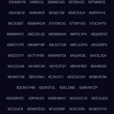
63X60DYM
64996J11
659M6G4O
65TIBAG5
65TN6NPQ
65UV4E1K
660K94O5
663467JW
664ESOLH
664FNVV4
66C6U597
66NBHAON
675YBKS0
67T6PVX5
67UCAPT0
6899WHVC
68EZZKJQ
68OMB6UH
68PDCJPV
68QHDOI3
699GTUTR
69KWPV8F
69LSOT1W
69PLXGPN
69S53RP0
6A5ZOVTI
6A7TVFIW
6AMAWT34
6ANZ4C8L
6AS3LJQ4
6AX21SAB
6AX80CNX
6AYEZFQ7
6B0V87BD
6BA9R10Z
6BUMJY5E
6BVXINIU
6CJKUI7J
6D1OSCXH
6D8BUPZM
6DCMVTHM
6DDK07UL
6DEL198E
6DMVW7ZP
6DO5WVEC
6DPAK2I3
6DREN8XO
6DSSGCV5
6EEGL9Z9
6EI21UCB
6EMNTEE0
6F1DJ5WF
6G3CXI93
6G3KEGYN