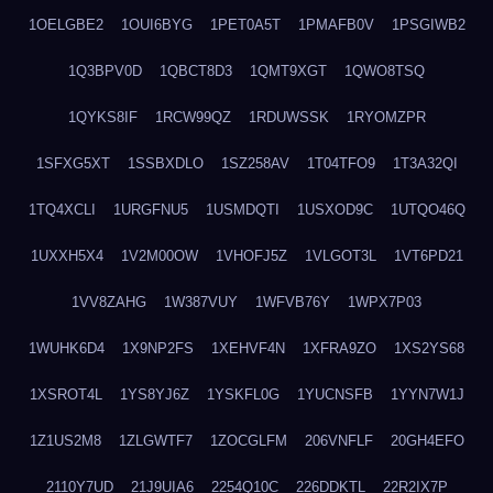
1OELGBE2
1OUI6BYG
1PET0A5T
1PMAFB0V
1PSGIWB2
1Q3BPV0D
1QBCT8D3
1QMT9XGT
1QWO8TSQ
1QYKS8IF
1RCW99QZ
1RDUWSSK
1RYOMZPR
1SFXG5XT
1SSBXDLO
1SZ258AV
1T04TFO9
1T3A32QI
1TQ4XCLI
1URGFNU5
1USMDQTI
1USXOD9C
1UTQO46Q
1UXXH5X4
1V2M00OW
1VHOFJ5Z
1VLGOT3L
1VT6PD21
1VV8ZAHG
1W387VUY
1WFVB76Y
1WPX7P03
1WUHK6D4
1X9NP2FS
1XEHVF4N
1XFRA9ZO
1XS2YS68
1XSROT4L
1YS8YJ6Z
1YSKFL0G
1YUCNSFB
1YYN7W1J
1Z1US2M8
1ZLGWTF7
1ZOCGLFM
206VNFLF
20GH4EFO
2110Y7UD
21J9UIA6
2254Q10C
226DDKTL
22R2IX7P