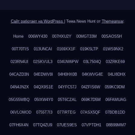
Сайт работает на WordPress
|
Тема News Hunt от
Themeansar
.
Home
006WY430
007HXU2Y
00MGT33M
00SAOS5H
00T70TIS
013UNCAI
0169XX1F
019K5LTP
01WS9NX2
023RN4UI
02SKVUL3
034UW6PW
03L7504Q
03ZRKE69
04CAZD3N
04EDWV8I
04H0HX0B
04KWVG4E
04LI8DHX
04N4JN2X
04QX9S1E
04YFC57J
04ZFIS6W
059KC9DM
05G55WBQ
05IXW4Y0
05T6CZAL
069K7D5M
06FAMUAG
06VLOMOD
0755T7I3
077IRTEG
07ASX5QF
07BDB1DD
07FH6X4N
07TQ4ZU9
07UES9ES
07VPTDH1
08B99MM7