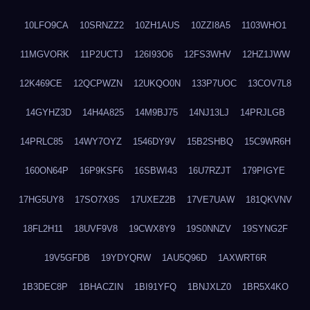
10LFO9CA
10SRNZZ2
10ZH1AUS
10ZZI8A5
1103WHO1
11MGVORK
11P2UCTJ
126I93O6
12FS3WHV
12HZ1JWW
12K469CE
12QCPWZN
12UKQO0N
133P7UOC
13COV7L8
14GYHZ3D
14H4A825
14M9BJ75
14NJ13LJ
14PRJLGB
14PRLC85
14WY7OYZ
1546DY9V
15B2SHBQ
15C9WR6H
160ON64P
16P9KSF6
16SBWI43
16U7RZJT
179PIGYE
17HG5UY8
17SO7X9S
17UXEZ2B
17VE7UAW
181QKVNV
18FL2H11
18UVF9V8
19CWX8Y9
19S0NNZV
19SYNG2F
19V5GFDB
19YDYQRW
1AU5Q96D
1AXWRT6R
1B3DEC8P
1BHACZIN
1BI91YFQ
1BNJXLZ0
1BR5X4KO