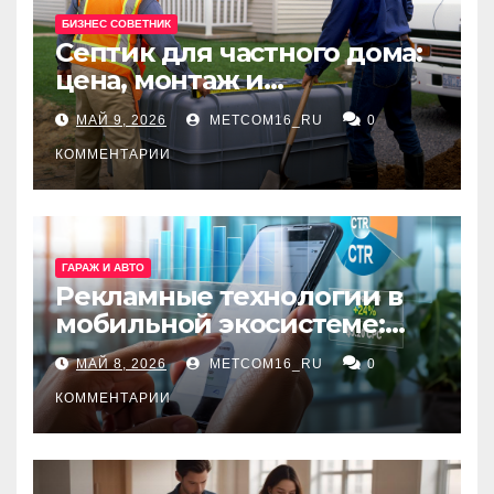
БИЗНЕС СОВЕТНИК
Септик для частного дома:
цена, монтаж и
организация автономной
МАЙ 9, 2026
METCOM16_RU
0
канализации
КОММЕНТАРИИ
ГАРАЖ И АВТО
Рекламные технологии в
мобильной экосистеме:
ключевые сервисы и
МАЙ 8, 2026
METCOM16_RU
0
принципы работы
КОММЕНТАРИИ