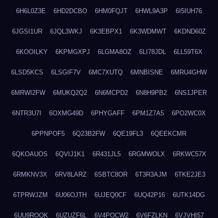
6H6L0Z3E
6HD2DCBO
6HM0FQJT
6HWL9A3P
6I5IUH76
6JGSI1UR
6JQL3WKJ
6K3EBPX1
6K3WDMWT
6KDND60Z
6KOOILKY
6KPMGXPJ
6LGMA8OZ
6LI78JDL
6LL59T6X
6LSD5KCS
6LSGIF7V
6MC7XUTQ
6MNBISNE
6MRU4GHW
6MRWI2FW
6MUKQ2Q2
6N6MCPD2
6N8H9PB2
6NS1JPER
6NTR3U7I
6OXMG49D
6PHYGAFF
6PM1Z7A5
6PO2WC0X
6PPNPOF5
6Q23B2FW
6QE19FL3
6QEEKCMR
6QKOAUOS
6QVIJ1K1
6R431JL5
6RGMWOLX
6RKWC57X
6RMKNV3X
6RV8LARZ
6SBTC8OR
6T3R3AJM
6TKE2JE3
6TPRWJZM
6U06OJTH
6UJEQ0CF
6UQ42P16
6UTK14DG
6UU9ROQK
6UZUZF6L
6V4POCW2
6V6FZLKN
6VJVHI57