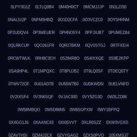
0LPY3G1Z
0LTLQ0B4
0M40H0CT
0MCMJJJP
0N1LZI50
0NALSI2P
0NFM8HBQ
0O1D2CFA
0O3VCZC0
0OY5HHNM
0P2UDQV4
0P3WEUER
0PHNO5Y4
0PPJIUB7
0PUMEZB4
0QLRKCUP
0QO261FR
0QR27BKM
0QV0STGJ
0R7FXEI4
0RCWTWLK
0RH9C3CH
0S284R8O
0S4IXXQE
0S9E2KPP
0SA9HP4L
0T1MPQXC
0T8PUJB2
0T9LQ0SF
0TDEQ0TY
0TWV72OF
0U01AD7B
0U56W7B0
0UDKWD5I
0UELVNFD
0V2IXSF4
0V3N6SQF
0VJAC930
0VY5ZG3D
0W3LZD86
0W58MBQO
0W5D86N5
0W8SOPXW
0WY1BFPQ
0X4GG1J6
0XAANC43
0XI05VVT
0XLR0SZZ
0XW3VGXD
0ZAVTHSI
0ZM4J2CX
0ZVYGAG2
0ZXS0PVO
105XMS37