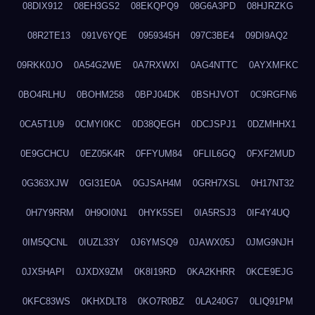
08DIX912
08EH3GS2
08EKQPQ9
08G6A3PD
08HJRZKG
08R2TE13
091V6YQE
0959345H
097C3BE4
09DI9AQ2
09RKK0JO
0A54G2WE
0A7RXWXI
0AG4NTTC
0AYXMFKC
0BO4RLHU
0BOHM258
0BPJ04DK
0BSHJVOT
0C9RGFN6
0CA5T1U9
0CMYI0KC
0D38QEGH
0DCJSPJ1
0DZMHHX1
0E9GCHCU
0EZ05K4R
0FFYUM84
0FLIL6GQ
0FXF2MUD
0G363XJW
0GI31E0A
0GJSAH4M
0GRH7XSL
0H17NT32
0H7Y9RRM
0H9OI0N1
0HYK5SEI
0IA5RSJ3
0IF4Y4UQ
0IM5QCNL
0IUZL33Y
0J6YMSQ9
0JAWX05J
0JMG9NJH
0JX5HAPI
0JXDX9ZM
0K8I19RD
0KA2KHRR
0KCE9EJG
0KFC83WS
0KHXDLT8
0KO7R0BZ
0LA240G7
0LIQ91PM