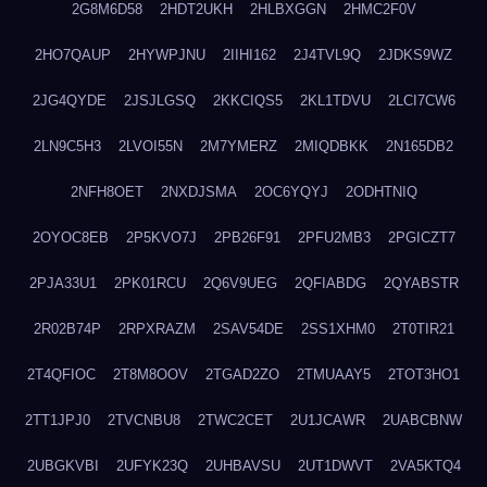
2G8M6D58
2HDT2UKH
2HLBXGGN
2HMC2F0V
2HO7QAUP
2HYWPJNU
2IIHI162
2J4TVL9Q
2JDKS9WZ
2JG4QYDE
2JSJLGSQ
2KKCIQS5
2KL1TDVU
2LCI7CW6
2LN9C5H3
2LVOI55N
2M7YMERZ
2MIQDBKK
2N165DB2
2NFH8OET
2NXDJSMA
2OC6YQYJ
2ODHTNIQ
2OYOC8EB
2P5KVO7J
2PB26F91
2PFU2MB3
2PGICZT7
2PJA33U1
2PK01RCU
2Q6V9UEG
2QFIABDG
2QYABSTR
2R02B74P
2RPXRAZM
2SAV54DE
2SS1XHM0
2T0TIR21
2T4QFIOC
2T8M8OOV
2TGAD2ZO
2TMUAAY5
2TOT3HO1
2TT1JPJ0
2TVCNBU8
2TWC2CET
2U1JCAWR
2UABCBNW
2UBGKVBI
2UFYK23Q
2UHBAVSU
2UT1DWVT
2VA5KTQ4