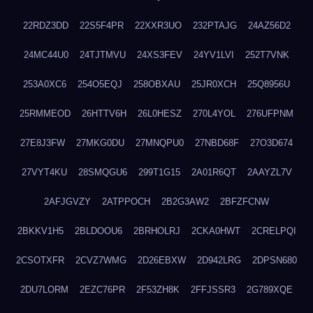
22RDZ3DD
22S5F4PR
22XXR3UO
232PTAJG
24AZ56D2
24MC44U0
24TJTMVU
24XS3FEV
24YV1LVI
252T7VNK
253A0XC6
254O5EQJ
258OBXAU
25JR0XCH
25Q8956U
25RMMEOD
26HTTV6H
26L0HESZ
270L4YOL
276UFPNM
27E8J3FW
27MKG0DU
27MNQPU0
27NBD68F
27O3D674
27VYT4KU
28SMQGU6
299T1G15
2A01R6QT
2AAYZL7V
2AFJGVZY
2ATPPOCH
2B2G3AW2
2BFZFCNW
2BKKV1H5
2BLDOOU6
2BRHOLRJ
2CKA0HWT
2CRELPQI
2CSOTXFR
2CVZ7WMG
2D26EBXW
2D942LRG
2DPSN680
2DU7LORM
2EZC76PR
2F53ZH8K
2FFJSSR3
2G789XQE