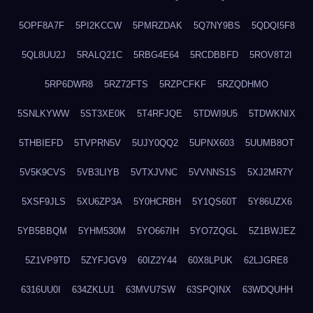
5OPF8A7F
5PI2KCCW
5PMRZDAK
5Q7NY9BS
5QDQI5F8
5QL8UU2J
5RALQ21C
5RBG4E64
5RCDBBFD
5ROV8T2I
5RP6DWR8
5RZ72FTS
5RZPCFKF
5RZQDHMO
5SNLKYWW
5ST3XE0K
5T4RFJQE
5TDWI9U5
5TDWKNIX
5THBIEFD
5TVPRN5V
5UJY0QQ2
5UPNX603
5UUMB8OT
5V5K9CVS
5VB3LIYB
5VTXJVNC
5VVNNS1S
5XJ2MR7Y
5XSF9JLS
5XU6ZP3A
5Y0HCRBH
5Y1QS60T
5Y86UZX6
5YB5BBQM
5YHM530M
5YO667IH
5YO7ZQGL
5Z1BWJEZ
5Z1VP9TD
5ZYFJGV9
60IZ2Y44
60X8LPUK
62LJGRE8
6316UU0I
634ZKLU1
63MVU7SW
63SPQINX
63WDQUHH