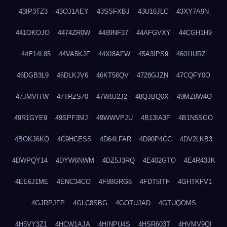
43IP3TZ3
43OJ1AEY
43SSFXBJ
43U16JLC
43XY7A9N
441OKOJO
4474ZR0W
4489NF37
44AFGVXY
44CGH1H9
44E14L85
44VA5KJF
44XI8AFW
45A3IPS9
4601IURZ
46DGB3L9
46DLKJV6
46KT56QV
4728GJZN
47CQFY0O
47JMVITW
47TRZS70
47W8J2J2
48QJBQ0X
49MZ8W4O
49R1GYE9
49SPF3MJ
49WWVPJU
4B13IA3F
4B1N5SGO
4BOKJ6KQ
4C9HCESS
4D64LFAR
4D90P4CC
4DV2LKB3
4DWPQY14
4DYW6NWM
4DZ5J3RQ
4E402GTO
4E4R43JK
4EE6J1ME
4ENC34CO
4F88GRG8
4FDT5ITF
4GHTKFV1
4GJRPJFP
4GLC8SBG
4GOTUJAD
4GTUQOMS
4H5VY3Z1
4HCW1AJA
4HINPU4S
4HSR603T
4HVMV9QI