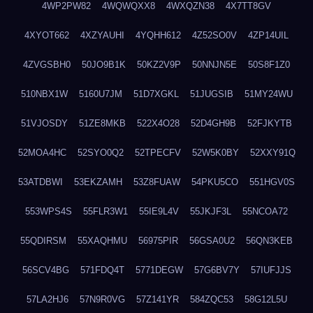
4WP2PW82
4WQWQXX8
4WXQZN38
4X7TT8GV
4XYOT662
4XZYAUHI
4YQHH612
4Z52SO0V
4ZP14UIL
4ZVGSBH0
50JO9B1K
50KZ2V9P
50NNJN5E
50S8F1Z0
510NBX1W
5160U7JM
51D7XGKL
51JUGSIB
51MY24WU
51VJOSDY
51ZE8MKB
522X4O28
52D4GH9B
52FJKYTB
52MOA4HC
52SYO0Q2
52TPECFV
52W5K0BY
52XXY91Q
53ATDBWI
53EKZAMH
53Z8FUAW
54PKU5CO
551HGV0S
553WPS4S
55FLR3W1
55IE9L4V
55JKJF3L
55NCOA72
55QDIRSM
55XAQHMU
56975PIR
56GSA0U2
56QN3KEB
56SCV4BG
571FDQ4T
5771DEGW
57G6BV7Y
57IUFJJS
57LA2HJ6
57N9R0VG
57Z141YR
584ZQC53
58G12L5U