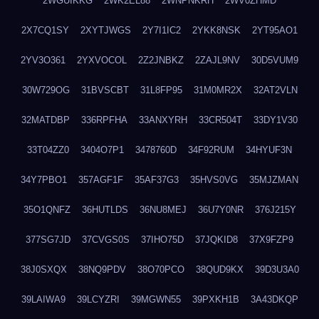
2WGUIKKG
2WK2EL88
2WNPNKRH
2WV0ZHMD
2X7CQ1SY
2XYTJWGS
2Y7I1IC2
2YKK8NSK
2YT95AO1
2YV3O361
2YXVOCOL
2Z2JNBKZ
2ZAJL9NV
30D5VUM9
30W729OG
31BVSCBT
31L8FP95
31M0MR2X
32AT2VLN
32MATDBP
336RPFHA
33ANXYRH
33CR504T
33DY1V30
33T04ZZ0
3404O7P1
3478760D
34F92RUM
34HYUF3N
34Y7PBO1
357AGF1F
35AF37G3
35HVS0VG
35MJZMAN
35O1QNFZ
36HUTLDS
36NU8MEJ
36U7Y0NR
376J215Y
377SG7JD
37CVGS0S
37IHO75D
37JQKID8
37X9FZP9
38J0SXQX
38NQ9PDV
38O70PCO
38QUD9KX
39D3U3A0
39LAIWA9
39LCYZRI
39MGWN55
39PXKH1B
3A43DKQP