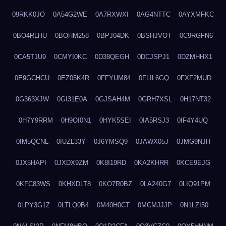
09RKK0JO
0A54G2WE
0A7RXWXI
0AG4NTTC
0AYXMFKC
0BO4RLHU
0BOHM258
0BPJ04DK
0BSHJVOT
0C9RGFN6
0CA5T1U9
0CMYI0KC
0D38QEGH
0DCJSPJ1
0DZMHHX1
0E9GCHCU
0EZ05K4R
0FFYUM84
0FLIL6GQ
0FXF2MUD
0G363XJW
0GI31E0A
0GJSAH4M
0GRH7XSL
0H17NT32
0H7Y9RRM
0H9OI0N1
0HYK5SEI
0IA5RSJ3
0IF4Y4UQ
0IM5QCNL
0IUZL33Y
0J6YMSQ9
0JAWX05J
0JMG9NJH
0JX5HAPI
0JXDX9ZM
0K8I19RD
0KA2KHRR
0KCE9EJG
0KFC83WS
0KHXDLT8
0KO7R0BZ
0LA240G7
0LIQ91PM
0LPY3G1Z
0LTLQ0B4
0M40H0CT
0MCMJJJP
0N1LZI50