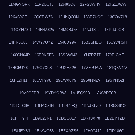
11MGVORK
11P2UCTJ
126I93O6
12FS3WHV
12HZ1JWW
12K469CE
12QCPWZN
12UKQO0N
133P7UOC
13COV7L8
14GYHZ3D
14H4A825
14M9BJ75
14NJ13LJ
14PRJLGB
14PRLC85
14WY7OYZ
1546DY9V
15B2SHBQ
15C9WR6H
160ON64P
16P9KSF6
16SBWI43
16U7RZJT
179PIGYE
17HG5UY8
17SO7X9S
17UXEZ2B
17VE7UAW
181QKVNV
18FL2H11
18UVF9V8
19CWX8Y9
19S0NNZV
19SYNG2F
19V5GFDB
19YDYQRW
1AU5Q96D
1AXWRT6R
1B3DEC8P
1BHACZIN
1BI91YFQ
1BNJXLZ0
1BR5X4KO
1CFFT9FI
1D9U2JR1
1DBSQ817
1DRJ3XP8
1E2BYTZD
1E8JEY8J
1EN94O56
1EZXAZS6
1FH0C41J
1FIP186C