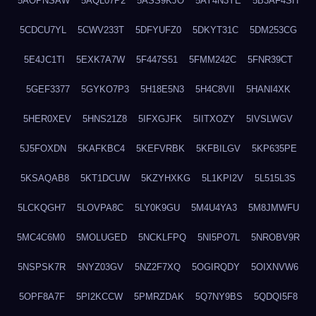
5AOPNSAW
5AQL07P2
5ASS9KJO
5AY4N3YE
5B3AF4SH
5CDCU7YL
5CWV233T
5DFYUFZ0
5DKYT31C
5DM253CG
5E4JC1TI
5EXK7A7W
5F447S51
5FMM242C
5FNR39CT
5GEF3377
5GYKO7P3
5H18E5N3
5H4C8VII
5HANI4XK
5HER0XEV
5HNS21Z8
5IFXGJFK
5IITXOZY
5IVSLWGV
5J5FOXDN
5KAFKBC4
5KEFVRBK
5KFBILGV
5KP635PE
5KSAQAB8
5KT1DCUW
5KZYHXKG
5L1KPI2V
5L515L3S
5LCKQGH7
5LOVPA8C
5LY0K9GU
5M4U4YA3
5M8JMWFU
5MC4C6M0
5MOLUGED
5NCKLFPQ
5NI5PO7L
5NROBV9R
5NSPSK7R
5NYZ03GV
5NZ2F7XQ
5OGIRQDY
5OIXNVW6
5OPF8A7F
5PI2KCCW
5PMRZDAK
5Q7NY9BS
5QDQI5F8