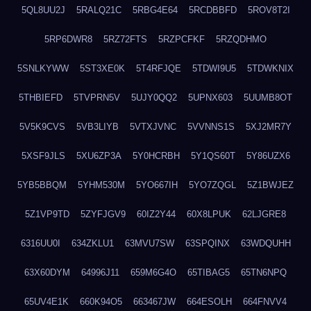
5QL8UU2J
5RALQ21C
5RBG4E64
5RCDBBFD
5ROV8T2I
5RP6DWR8
5RZ72FTS
5RZPCFKF
5RZQDHMO
5SNLKYWW
5ST3XE0K
5T4RFJQE
5TDWI9U5
5TDWKNIX
5THBIEFD
5TVPRN5V
5UJY0QQ2
5UPNX603
5UUMB8OT
5V5K9CVS
5VB3LIYB
5VTXJVNC
5VVNNS1S
5XJ2MR7Y
5XSF9JLS
5XU6ZP3A
5Y0HCRBH
5Y1QS60T
5Y86UZX6
5YB5BBQM
5YHM530M
5YO667IH
5YO7ZQGL
5Z1BWJEZ
5Z1VP9TD
5ZYFJGV9
60IZ2Y44
60X8LPUK
62LJGRE8
6316UU0I
634ZKLU1
63MVU7SW
63SPQINX
63WDQUHH
63X60DYM
64996J11
659M6G4O
65TIBAG5
65TN6NPQ
65UV4E1K
660K94O5
663467JW
664ESOLH
664FNVV4