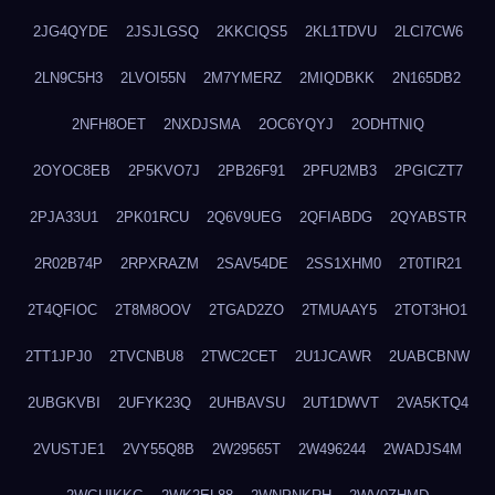
2JG4QYDE
2JSJLGSQ
2KKCIQS5
2KL1TDVU
2LCI7CW6
2LN9C5H3
2LVOI55N
2M7YMERZ
2MIQDBKK
2N165DB2
2NFH8OET
2NXDJSMA
2OC6YQYJ
2ODHTNIQ
2OYOC8EB
2P5KVO7J
2PB26F91
2PFU2MB3
2PGICZT7
2PJA33U1
2PK01RCU
2Q6V9UEG
2QFIABDG
2QYABSTR
2R02B74P
2RPXRAZM
2SAV54DE
2SS1XHM0
2T0TIR21
2T4QFIOC
2T8M8OOV
2TGAD2ZO
2TMUAAY5
2TOT3HO1
2TT1JPJ0
2TVCNBU8
2TWC2CET
2U1JCAWR
2UABCBNW
2UBGKVBI
2UFYK23Q
2UHBAVSU
2UT1DWVT
2VA5KTQ4
2VUSTJE1
2VY55Q8B
2W29565T
2W496244
2WADJS4M