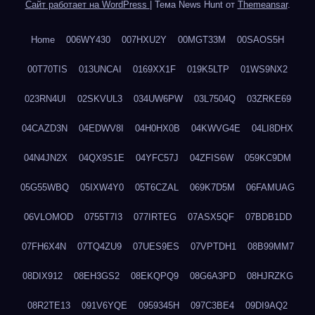
Сайт работает на WordPress
|
Тема News Hunt от
Themeansar
.
Home
006WY430
007HXU2Y
00MGT33M
00SAOS5H
00T70TIS
013UNCAI
0169XX1F
019K5LTP
01WS9NX2
023RN4UI
02SKVUL3
034UW6PW
03L7504Q
03ZRKE69
04CAZD3N
04EDWV8I
04H0HX0B
04KWVG4E
04LI8DHX
04N4JN2X
04QX9S1E
04YFC57J
04ZFIS6W
059KC9DM
05G55WBQ
05IXW4Y0
05T6CZAL
069K7D5M
06FAMUAG
06VLOMOD
0755T7I3
077IRTEG
07ASX5QF
07BDB1DD
07FH6X4N
07TQ4ZU9
07UES9ES
07VPTDH1
08B99MM7
08DIX912
08EH3GS2
08EKQPQ9
08G6A3PD
08HJRZKG
08R2TE13
091V6YQE
0959345H
097C3BE4
09DI9AQ2