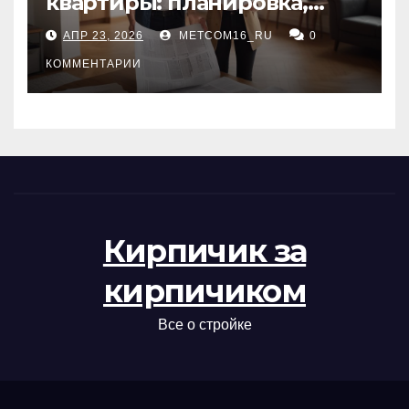
квартиры: планировка,
состояние жилья и
АПР 23, 2026
METCOM16_RU
0
проверка документов
КОММЕНТАРИИ
Кирпичик за
кирпичиком
Все о стройке