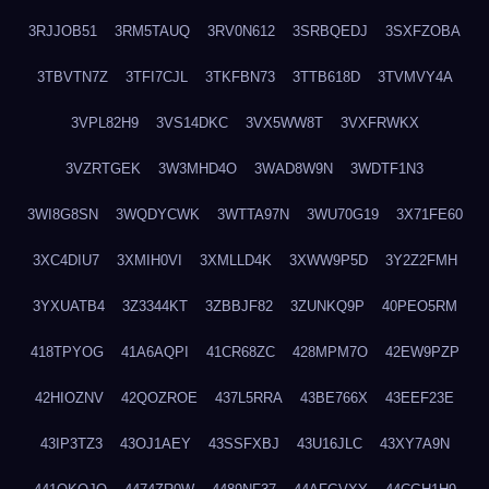
3RJJOB51
3RM5TAUQ
3RV0N612
3SRBQEDJ
3SXFZOBA
3TBVTN7Z
3TFI7CJL
3TKFBN73
3TTB618D
3TVMVY4A
3VPL82H9
3VS14DKC
3VX5WW8T
3VXFRWKX
3VZRTGEK
3W3MHD4O
3WAD8W9N
3WDTF1N3
3WI8G8SN
3WQDYCWK
3WTTA97N
3WU70G19
3X71FE60
3XC4DIU7
3XMIH0VI
3XMLLD4K
3XWW9P5D
3Y2Z2FMH
3YXUATB4
3Z3344KT
3ZBBJF82
3ZUNKQ9P
40PEO5RM
418TPYOG
41A6AQPI
41CR68ZC
428MPM7O
42EW9PZP
42HIOZNV
42QOZROE
437L5RRA
43BE766X
43EEF23E
43IP3TZ3
43OJ1AEY
43SSFXBJ
43U16JLC
43XY7A9N