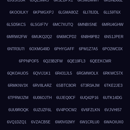
6JGSI1UR
6JQL3WKJ
6K3EBPX1
6K3WDMWT
6KDND60Z
6KOOILKY
6KPMGXPJ
6LGMA8OZ
6LI78JDL
6LL59T6X
6LSD5KCS
6LSGIF7V
6MC7XUTQ
6MNBISNE
6MRU4GHW
6MRWI2FW
6MUKQ2Q2
6N6MCPD2
6N8H9PB2
6NS1JPER
6NTR3U7I
6OXMG49D
6PHYGAFF
6PM1Z7A5
6PO2WC0X
6PPNPOF5
6Q23B2FW
6QE19FL3
6QEEKCMR
6QKOAUOS
6QVIJ1K1
6R431JL5
6RGMWOLX
6RKWC57X
6RMKNV3X
6RV8LARZ
6SBTC8OR
6T3R3AJM
6TKE2JE3
6TPRWJZM
6U06OJTH
6UJEQ0CF
6UQ42P16
6UTK14DG
6UU9ROQK
6UZUZF6L
6V4POCW2
6V6FZLKN
6VJVHI57
6VQ1DZQ1
6VZACB5E
6W0V02MY
6W1CRLU0
6WAOIUX0