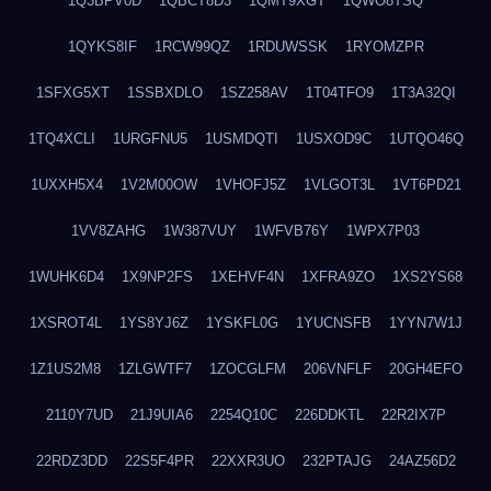
1Q3BPV0D
1QBCT8D3
1QMT9XGT
1QWO8TSQ
1QYKS8IF
1RCW99QZ
1RDUWSSK
1RYOMZPR
1SFXG5XT
1SSBXDLO
1SZ258AV
1T04TFO9
1T3A32QI
1TQ4XCLI
1URGFNU5
1USMDQTI
1USXOD9C
1UTQO46Q
1UXXH5X4
1V2M00OW
1VHOFJ5Z
1VLGOT3L
1VT6PD21
1VV8ZAHG
1W387VUY
1WFVB76Y
1WPX7P03
1WUHK6D4
1X9NP2FS
1XEHVF4N
1XFRA9ZO
1XS2YS68
1XSROT4L
1YS8YJ6Z
1YSKFL0G
1YUCNSFB
1YYN7W1J
1Z1US2M8
1ZLGWTF7
1ZOCGLFM
206VNFLF
20GH4EFO
2110Y7UD
21J9UIA6
2254Q10C
226DDKTL
22R2IX7P
22RDZ3DD
22S5F4PR
22XXR3UO
232PTAJG
24AZ56D2