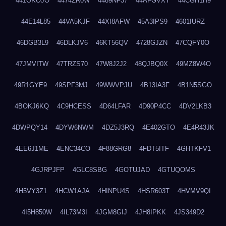
441OKOJO
4474ZR0W
4489NF37
44AFGVXY
44CGH1H9
44E14L85
44VA5KJF
44XI8AFW
45A3IPS9
4601IURZ
46DGB3L9
46DLKJV6
46KT56QV
4728GJZN
47CQFY0O
47JMVITW
47TRZS70
47W8J2J2
48QJBQ0X
49MZ8W4O
49R1GYE9
49SPF3MJ
49WWVPJU
4B13IA3F
4B1N5SGO
4BOKJ6KQ
4C9HCESS
4D64LFAR
4D90P4CC
4DV2LKB3
4DWPQY14
4DYW6NWM
4DZ5J3RQ
4E402GTO
4E4R43JK
4EE6J1ME
4ENC34CO
4F88GRG8
4FDT5ITF
4GHTKFV1
4GJRPJFP
4GLC8SBG
4GOTUJAD
4GTUQOMS
4H5VY3Z1
4HCW1AJA
4HINPU4S
4HSR603T
4HVMV9QI
4I5H850W
4IL73M3I
4JGM8GIJ
4JH8IPKK
4JS349D2