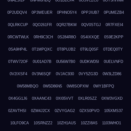
0NALSI2P
0NFM8HBQ
0O1D2CFA
0O3VCZC0
0OY5HHNM
0P2UDQV4
0P3WEUER
0PHNO5Y4
0PPJIUB7
0PUMEZB4
0QLRKCUP
0QO261FR
0QR27BKM
0QV0STGJ
0R7FXEI4
0RCWTWLK
0RH9C3CH
0S284R8O
0S4IXXQE
0S9E2KPP
0SA9HP4L
0T1MPQXC
0T8PUJB2
0T9LQ0SF
0TDEQ0TY
0TWV72OF
0U01AD7B
0U56W7B0
0UDKWD5I
0UELVNFD
0V2IXSF4
0V3N6SQF
0VJAC930
0VY5ZG3D
0W3LZD86
0W58MBQO
0W5D86N5
0W8SOPXW
0WY1BFPQ
0X4GG1J6
0XAANC43
0XI05VVT
0XLR0SZZ
0XW3VGXD
0ZAVTHSI
0ZM4J2CX
0ZVYGAG2
0ZXS0PVO
105XMS37
10LFO9CA
10SRNZZ2
10ZH1AUS
10ZZI8A5
1103WHO1