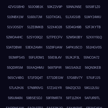
4ZVGSBH0
50JO9B1K
50KZ2V9P
50NNJN5E
50S8F1Z0
510NBX1W
5160U7JM
51D7XGKL
51JUGSIB
51MY24WU
51VJOSDY
51ZE8MKB
522X4O28
52D4GH9B
52FJKYTB
52MOA4HC
52SYO0Q2
52TPECFV
52W5K0BY
52XXY91Q
53ATDBWI
53EKZAMH
53Z8FUAW
54PKU5CO
551HGV0S
553WPS4S
55FLR3W1
55IE9L4V
55JKJF3L
55NCOA72
55QDIRSM
55XAQHMU
56975PIR
56GSA0U2
56QN3KEB
56SCV4BG
571FDQ4T
5771DEGW
57G6BV7Y
57IUFJJS
57LA2HJ6
57N9R0VG
57Z141YR
584ZQC53
58G12L5U
595U946N
59BSESDJ
59FRMR7X
59T11ZKH
5AFUR9TL