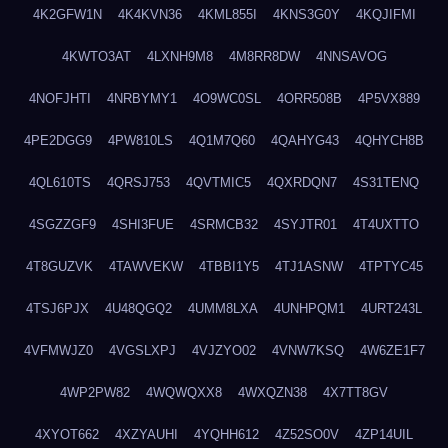
4K2GFW1N
4K4KVN36
4KML855I
4KNS3G0Y
4KQJIFMI
4KWTO3AT
4LXNH9M8
4M8RR8DW
4NNSAVOG
4NOFJHTI
4NRBYMY1
4O9WC0SL
4ORR508B
4P5VX889
4PE2DGG9
4PW810LS
4Q1M7Q60
4QAHYG43
4QHYCH8B
4QL610TS
4QRSJ753
4QVTMIC5
4QXRDQN7
4S31TENQ
4SGZZGF9
4SHI3FUE
4SRMCB32
4SYJTR01
4T4UXTTO
4T8GUZVK
4TAWVEKW
4TBBI1Y5
4TJ1ASNW
4TPTYC45
4TSJ6PJX
4U48QGQ2
4UMM8LXA
4UNHPQM1
4URT243L
4VFMWJZ0
4VGSLXPJ
4VJZYO02
4VNW7KSQ
4W6ZE1F7
4WP2PW82
4WQWQXX8
4WXQZN38
4X7TT8GV
4XYOT662
4XZYAUHI
4YQHH612
4Z52SO0V
4ZP14UIL