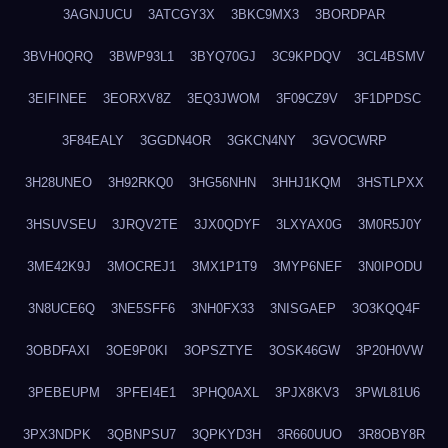
3AGNJUCU
3ATCGY3X
3BKC9MX3
3BORDPAR
3BVH0QRQ
3BWP93L1
3BYQ70GJ
3C9KPDQV
3CL4BSMV
3EIFINEE
3EORXV8Z
3EQ3JWOM
3F09CZ9V
3F1DPDSC
3F84EALY
3GGDN4OR
3GKCN4NY
3GVOCWRP
3H28UNEO
3H92RKQ0
3HG56NHN
3HHJ1KQM
3HSTLPXX
3HSUVSEU
3JRQV2TE
3JX0QDYF
3LXYAX0G
3M0R5J0Y
3ME42K9J
3MOCREJ1
3MX1P1T9
3MYP6NEF
3N0IPODU
3N8UCE6Q
3NE5SFF6
3NH0FX33
3NISGAEP
3O3KQQ4F
3OBDFAXI
3OE9P0KI
3OPSZTYE
3OSK46GW
3P20H0VW
3PEBEUPM
3PFEI4E1
3PHQ0AXL
3PJX8KV3
3PWL81U6
3PX3NDPK
3QBNPSU7
3QPKYD3H
3R660UUO
3R8OBY8R