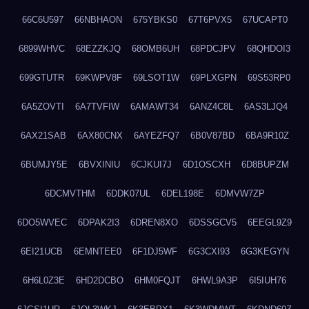
66C6U597
66NBHAON
675YBKS0
67T6PVX5
67UCAPT0
6899WHVC
68EZZKJQ
68OMB6UH
68PDCJPV
68QHDOI3
699GTUTR
69KWPV8F
69LSOT1W
69PLXGPN
69S53RP0
6A5ZOVTI
6A7TVFIW
6AMAWT34
6ANZ4C8L
6AS3LJQ4
6AX21SAB
6AX80CNX
6AYEZFQ7
6B0V87BD
6BA9R10Z
6BUMJY5E
6BVXINIU
6CJKUI7J
6D1OSCXH
6D8BUPZM
6DCMVTHM
6DDK07UL
6DEL198E
6DMVW7ZP
6DO5WVEC
6DPAK2I3
6DREN8XO
6DSSGCV5
6EEGL9Z9
6EI21UCB
6EMNTEE0
6F1DJ5WF
6G3CXI93
6G3KEGYN
6H6L0Z3E
6HD2DCBO
6HM0FQJT
6HWL9A3P
6I5IUH76