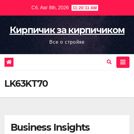
Перейти
Сб. Авг 8th, 2026
11:20:13 AM
к
содержимому
Кирпичик за кирпичиком
Все о стройке
LK63KT70
Business Insights