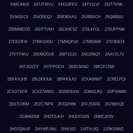
24MC44U0
24TJTMVU
24XS3FEV
24YV1LVI
252T7VNK
253A0XC6
254O5EQJ
258OBXAU
25JR0XCH
25Q8956U
25RMMEOD
26HTTV6H
26L0HESZ
270L4YOL
276UFPNM
27E8J3FW
27MKG0DU
27MNQPU0
27NBD68F
27O3D674
27VYT4KU
28SMQGU6
299T1G15
2A01R6QT
2AAYZL7V
2AFJGVZY
2ATPPOCH
2B2G3AW2
2BFZFCNW
2BKKV1H5
2BLDOOU6
2BRHOLRJ
2CKA0HWT
2CRELPQI
2CSOTXFR
2CVZ7WMG
2D26EBXW
2D942LRG
2DPSN680
2DU7LORM
2EZC76PR
2F53ZH8K
2FFJSSR3
2G789XQE
2G8M6D58
2HDT2UKH
2HLBXGGN
2HMC2F0V
2HO7QAUP
2HYWPJNU
2IIHI162
2J4TVL9Q
2JDKS9WZ