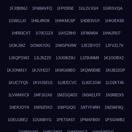
1FJ0BB6J
1FM8AVFQ
1FP03I5E
1GL2VJGH
1GRISVQA
1GWILLXI
1H4L4ROK
1HAKMC6P
1HDB3VUY
1HHJEK58
1HR93CXT
1I70CGZX
1IASZ8H3
1IF86W04
1IHA2RU7
1IOKJ9IZ
1IOWA7OG
1IWGPKRW
1JEZBYO7
1JFVZL7X
1JKQPSW2
1JL35ZZ0
1JUOBZ9U
1JZ9UNM8
1K1OOBX2
1KJONM1Y
1KJVH227
1KMG68BO
1KQW0D9E
1KUB22OP
1KUC7YQ5
1KVUSEU1
1L0EECVC
1L92C1GM
1LO2KT45
1LVWMXC9
1MF16JX6
1MZGQ4D3
1N3AELFF
1N3R82X5
1NERJOY9
1NIN2DXO
1NIPGIQG
1NTYF4RH
1NZ06F8Q
1OELGBE2
1OUI6BYG
1PET0A5T
1PMAFB0V
1PSGIWB2