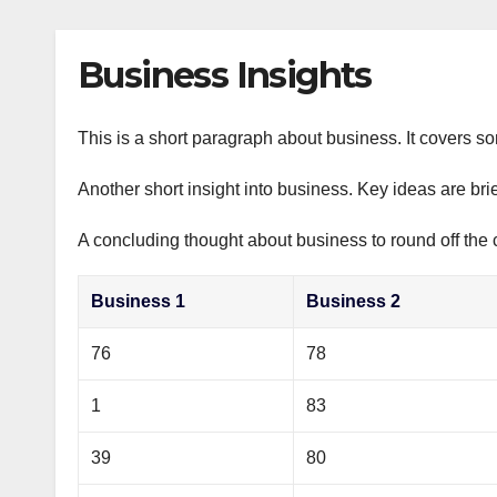
р
p
l
а
Business Insights
a
в
s
и
s
This is a short paragraph about business. It covers s
т
n
ь
Another short insight into business. Key ideas are bri
i
A concluding thought about business to round off the 
k
i
Business 1
Business 2
76
78
1
83
39
80