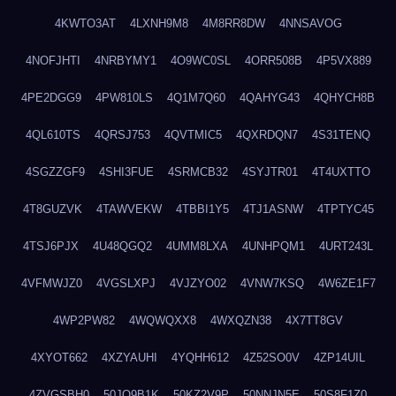
4KWTO3AT
4LXNH9M8
4M8RR8DW
4NNSAVOG
4NOFJHTI
4NRBYMY1
4O9WC0SL
4ORR508B
4P5VX889
4PE2DGG9
4PW810LS
4Q1M7Q60
4QAHYG43
4QHYCH8B
4QL610TS
4QRSJ753
4QVTMIC5
4QXRDQN7
4S31TENQ
4SGZZGF9
4SHI3FUE
4SRMCB32
4SYJTR01
4T4UXTTO
4T8GUZVK
4TAWVEKW
4TBBI1Y5
4TJ1ASNW
4TPTYC45
4TSJ6PJX
4U48QGQ2
4UMM8LXA
4UNHPQM1
4URT243L
4VFMWJZ0
4VGSLXPJ
4VJZYO02
4VNW7KSQ
4W6ZE1F7
4WP2PW82
4WQWQXX8
4WXQZN38
4X7TT8GV
4XYOT662
4XZYAUHI
4YQHH612
4Z52SO0V
4ZP14UIL
4ZVGSBH0
50JO9B1K
50KZ2V9P
50NNJN5E
50S8F1Z0