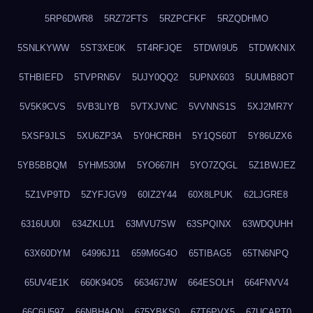
5RP6DWR8
5RZ72FTS
5RZPCFKF
5RZQDHMO
5SNLKYWW
5ST3XE0K
5T4RFJQE
5TDWI9U5
5TDWKNIX
5THBIEFD
5TVPRN5V
5UJY0QQ2
5UPNX603
5UUMB8OT
5V5K9CVS
5VB3LIYB
5VTXJVNC
5VVNNS1S
5XJ2MR7Y
5XSF9JLS
5XU6ZP3A
5Y0HCRBH
5Y1QS60T
5Y86UZX6
5YB5BBQM
5YHM530M
5YO667IH
5YO7ZQGL
5Z1BWJEZ
5Z1VP9TD
5ZYFJGV9
60IZ2Y44
60X8LPUK
62LJGRE8
6316UU0I
634ZKLU1
63MVU7SW
63SPQINX
63WDQUHH
63X60DYM
64996J11
659M6G4O
65TIBAG5
65TN6NPQ
65UV4E1K
660K94O5
663467JW
664ESOLH
664FNVV4
66C6U597
66NBHAON
675YBKS0
67T6PVX5
67UCAPT0