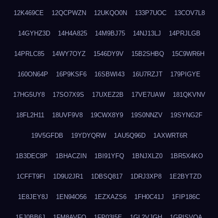
12K469CE
12QCPWZN
12UKQO0N
133P7UOC
13COV7L8
14GYHZ3D
14H4A825
14M9BJ75
14NJ13LJ
14PRJLGB
14PRLC85
14WY7OYZ
1546DY9V
15B2SHBQ
15C9WR6H
160ON64P
16P9KSF6
16SBWI43
16U7RZJT
179PIGYE
17HG5UY8
17SO7X9S
17UXEZ2B
17VE7UAW
181QKVNV
18FL2H11
18UVF9V8
19CWX8Y9
19S0NNZV
19SYNG2F
19V5GFDB
19YDYQRW
1AU5Q96D
1AXWRT6R
1B3DEC8P
1BHACZIN
1BI91YFQ
1BNJXLZ0
1BR5X4KO
1CFFT9FI
1D9U2JR1
1DBSQ817
1DRJ3XP8
1E2BYTZD
1E8JEY8J
1EN94O56
1EZXAZS6
1FH0C41J
1FIP186C
1FJ0BB6J
1FM8AVFQ
1FP03I5E
1GL2VJGH
1GRISVQA