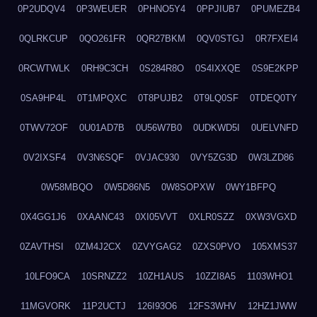
0P2UDQV4
0P3WEUER
0PHNO5Y4
0PPJIUB7
0PUMEZB4
0QLRKCUP
0QO261FR
0QR27BKM
0QV0STGJ
0R7FXEI4
0RCWTWLK
0RH9C3CH
0S284R8O
0S4IXXQE
0S9E2KPP
0SA9HP4L
0T1MPQXC
0T8PUJB2
0T9LQ0SF
0TDEQ0TY
0TWV72OF
0U01AD7B
0U56W7B0
0UDKWD5I
0UELVNFD
0V2IXSF4
0V3N6SQF
0VJAC930
0VY5ZG3D
0W3LZD86
0W58MBQO
0W5D86N5
0W8SOPXW
0WY1BFPQ
0X4GG1J6
0XAANC43
0XI05VVT
0XLR0SZZ
0XW3VGXD
0ZAVTHSI
0ZM4J2CX
0ZVYGAG2
0ZXS0PVO
105XMS37
10LFO9CA
10SRNZZ2
10ZH1AUS
10ZZI8A5
1103WHO1
11MGVORK
11P2UCTJ
126I93O6
12FS3WHV
12HZ1JWW