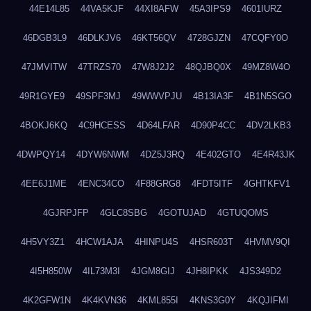
44E14L85
44VA5KJF
44XI8AFW
45A3IPS9
4601IURZ
46DGB3L9
46DLKJV6
46KT56QV
4728GJZN
47CQFY0O
47JMVITW
47TRZS70
47W8J2J2
48QJBQ0X
49MZ8W4O
49R1GYE9
49SPF3MJ
49WWVPJU
4B13IA3F
4B1N5SGO
4BOKJ6KQ
4C9HCESS
4D64LFAR
4D90P4CC
4DV2LKB3
4DWPQY14
4DYW6NWM
4DZ5J3RQ
4E402GTO
4E4R43JK
4EE6J1ME
4ENC34CO
4F88GRG8
4FDT5ITF
4GHTKFV1
4GJRPJFP
4GLC8SBG
4GOTUJAD
4GTUQOMS
4H5VY3Z1
4HCW1AJA
4HINPU4S
4HSR603T
4HVMV9QI
4I5H850W
4IL73M3I
4JGM8GIJ
4JH8IPKK
4JS349D2
4K2GFW1N
4K4KVN36
4KML855I
4KNS3G0Y
4KQJIFMI