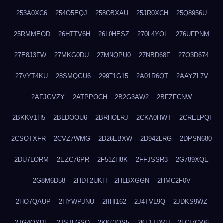
253A0XC6
254O5EQJ
258OBXAU
25JR0XCH
25Q8956U
25RMMEOD
26HTTV6H
26L0HESZ
270L4YOL
276UFPNM
27E8J3FW
27MKG0DU
27MNQPU0
27NBD68F
27O3D674
27VYT4KU
28SMQGU6
299T1G15
2A01R6QT
2AAYZL7V
2AFJGVZY
2ATPPOCH
2B2G3AW2
2BFZFCNW
2BKKV1H5
2BLDOOU6
2BRHOLRJ
2CKA0HWT
2CRELPQI
2CSOTXFR
2CVZ7WMG
2D26EBXW
2D942LRG
2DPSN680
2DU7LORM
2EZC76PR
2F53ZH8K
2FFJSSR3
2G789XQE
2G8M6D58
2HDT2UKH
2HLBXGGN
2HMC2F0V
2HO7QAUP
2HYWPJNU
2IIHI162
2J4TVL9Q
2JDKS9WZ
2JG4QYDE
2JSJLGSQ
2KKCIQS5
2KL1TDVU
2LCI7CW6