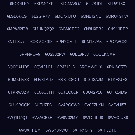
6KOOILKY
6KPMGXPJ
6LGMA8OZ
6LI78JDL
6LL59T6X
6LSD5KCS
6LSGIF7V
6MC7XUTQ
6MNBISNE
6MRU4GHW
6MRWI2FW
6MUKQ2Q2
6N6MCPD2
6N8H9PB2
6NS1JPER
6NTR3U7I
6OXMG49D
6PHYGAFF
6PM1Z7A5
6PO2WC0X
6PPNPOF5
6Q23B2FW
6QE19FL3
6QEEKCMR
6QKOAUOS
6QVIJ1K1
6R431JL5
6RGMWOLX
6RKWC57X
6RMKNV3X
6RV8LARZ
6SBTC8OR
6T3R3AJM
6TKE2JE3
6TPRWJZM
6U06OJTH
6UJEQ0CF
6UQ42P16
6UTK14DG
6UU9ROQK
6UZUZF6L
6V4POCW2
6V6FZLKN
6VJVHI57
6VQ1DZQ1
6VZACB5E
6W0V02MY
6W1CRLU0
6WAOIUX0
6WJXFPEM
6WSY8NWU
6XFR4OTY
6XIHLDTU