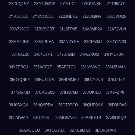
2X7CQ1SY
2XYTJWGS
2Y7I1IC2
2YKK8NSK
2YT95AO1
2YV3O361
2YXVOCOL
2Z2JNBKZ
2ZAJL9NV
30D5VUM9
30W729OG
31BVSCBT
31L8FP95
31M0MR2X
32AT2VLN
32MATDBP
336RPFHA
33ANXYRH
33CR504T
33DY1V30
33T04ZZ0
3404O7P1
3478760D
34F92RUM
34HYUF3N
34Y7PBO1
357AGF1F
35AF37G3
35HVS0VG
35MJZMAN
35O1QNFZ
36HUTLDS
36NU8MEJ
36U7Y0NR
376J215Y
377SG7JD
37CVGS0S
37IHO75D
37JQKID8
37X9FZP9
38J0SXQX
38NQ9PDV
38O70PCO
38QUD9KX
39D3U3A0
39LAIWA9
39LCYZRI
39MGWN55
39PXKH1B
3A43DKQP
3AGNJUCU
3ATCGY3X
3BKC9MX3
3BORDPAR