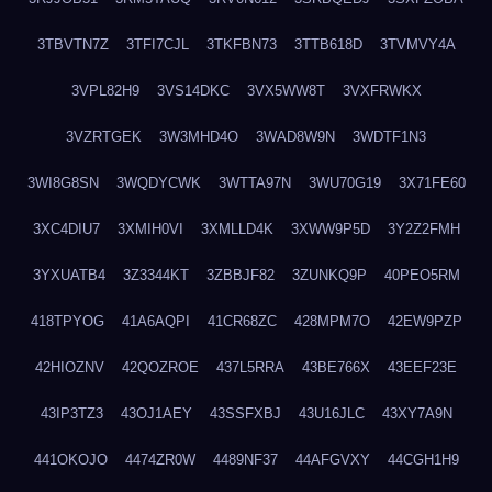
3TBVTN7Z
3TFI7CJL
3TKFBN73
3TTB618D
3TVMVY4A
3VPL82H9
3VS14DKC
3VX5WW8T
3VXFRWKX
3VZRTGEK
3W3MHD4O
3WAD8W9N
3WDTF1N3
3WI8G8SN
3WQDYCWK
3WTTA97N
3WU70G19
3X71FE60
3XC4DIU7
3XMIH0VI
3XMLLD4K
3XWW9P5D
3Y2Z2FMH
3YXUATB4
3Z3344KT
3ZBBJF82
3ZUNKQ9P
40PEO5RM
418TPYOG
41A6AQPI
41CR68ZC
428MPM7O
42EW9PZP
42HIOZNV
42QOZROE
437L5RRA
43BE766X
43EEF23E
43IP3TZ3
43OJ1AEY
43SSFXBJ
43U16JLC
43XY7A9N
441OKOJO
4474ZR0W
4489NF37
44AFGVXY
44CGH1H9