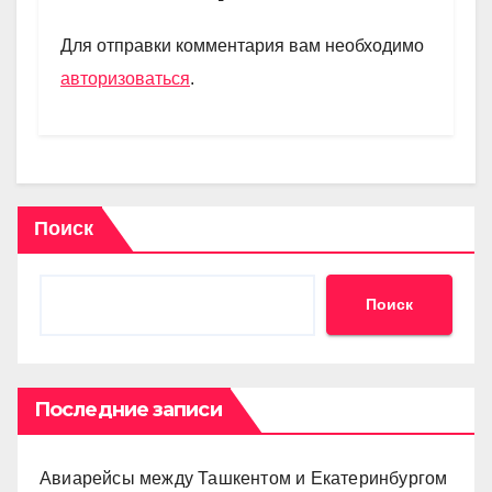
a
A
kl
в
m
p
a
и
Для отправки комментария вам необходимо
p
ss
ть
авторизоваться
.
ni
ki
Поиск
Поиск
Последние записи
Авиарейсы между Ташкентом и Екатеринбургом