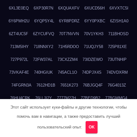
6XL3E0EQ
6XP30R7N
6XQUAXFV
6XUCD56H
6XVXTC5I
6Y6PMH2U
6YQP5Y4L
6YR8PDRZ
6YY0PXBC
6ZISH1A0
6ZT4UC5F
6ZYCUFVQ
70T7NVVN
70V1YKH3
711BHOSD
713M5IHY
718NNXY2
71H5RDOO
71UQJY58
725P81XE
727P972L
72FW37AL
73CXZZM4
73IDZEWO
73UTNHIP
73VKAF4E
740HGIUK
745ACL1O
74DPJX4S
74DVDXRM
74FGRN3A
7612HD1B
7651K273
76BJGQ4F
76G4013Z
76HU4CRK
76LLJI2Y
7777M27H
77BED9B2
77BGMMG4
Этот сайт использует куки-файлы и другие технологии, чтобы
77S55623
77TABW20
780FZHSV
78Q29S80
78XWEZ88
помочь вам в навигации, а также предоставить лучший
792RHX5L
7939XN0C
796YV3DQ
79GHS38T
79L8YFMC
пользовательский опыт.
OK
79V4EL6D
7A7B2KTK
7A7E8AHI
7AEEJVFI
7AGCKJXN