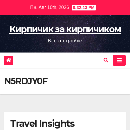
Перейти
Пн. Авг 10th, 2026
8:32:14 PM
к
содержимому
Кирпичик за кирпичиком
Все о стройке
N5RDJY0F
Travel Insights