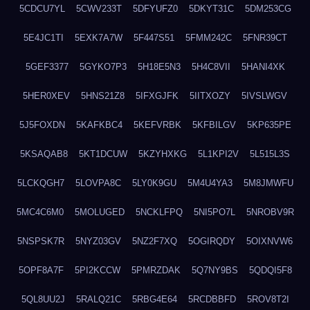
5CDCU7YL
5CWV233T
5DFYUFZ0
5DKYT31C
5DM253CG
5E4JC1TI
5EXK7A7W
5F447S51
5FMM242C
5FNR39CT
5GEF3377
5GYKO7P3
5H18E5N3
5H4C8VII
5HANI4XK
5HER0XEV
5HNS21Z8
5IFXGJFK
5IITXOZY
5IVSLWGV
5J5FOXDN
5KAFKBC4
5KEFVRBK
5KFBILGV
5KP635PE
5KSAQAB8
5KT1DCUW
5KZYHXKG
5L1KPI2V
5L515L3S
5LCKQGH7
5LOVPA8C
5LY0K9GU
5M4U4YA3
5M8JMWFU
5MC4C6M0
5MOLUGED
5NCKLFPQ
5NI5PO7L
5NROBV9R
5NSPSK7R
5NYZ03GV
5NZ2F7XQ
5OGIRQDY
5OIXNVW6
5OPF8A7F
5PI2KCCW
5PMRZDAK
5Q7NY9BS
5QDQI5F8
5QL8UU2J
5RALQ21C
5RBG4E64
5RCDBBFD
5ROV8T2I