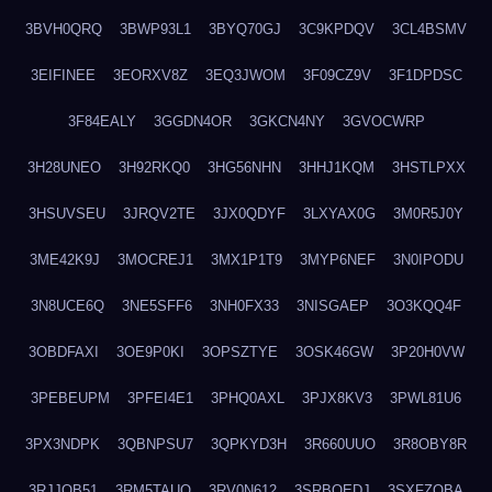
3BVH0QRQ
3BWP93L1
3BYQ70GJ
3C9KPDQV
3CL4BSMV
3EIFINEE
3EORXV8Z
3EQ3JWOM
3F09CZ9V
3F1DPDSC
3F84EALY
3GGDN4OR
3GKCN4NY
3GVOCWRP
3H28UNEO
3H92RKQ0
3HG56NHN
3HHJ1KQM
3HSTLPXX
3HSUVSEU
3JRQV2TE
3JX0QDYF
3LXYAX0G
3M0R5J0Y
3ME42K9J
3MOCREJ1
3MX1P1T9
3MYP6NEF
3N0IPODU
3N8UCE6Q
3NE5SFF6
3NH0FX33
3NISGAEP
3O3KQQ4F
3OBDFAXI
3OE9P0KI
3OPSZTYE
3OSK46GW
3P20H0VW
3PEBEUPM
3PFEI4E1
3PHQ0AXL
3PJX8KV3
3PWL81U6
3PX3NDPK
3QBNPSU7
3QPKYD3H
3R660UUO
3R8OBY8R
3RJJOB51
3RM5TAUQ
3RV0N612
3SRBQEDJ
3SXFZOBA