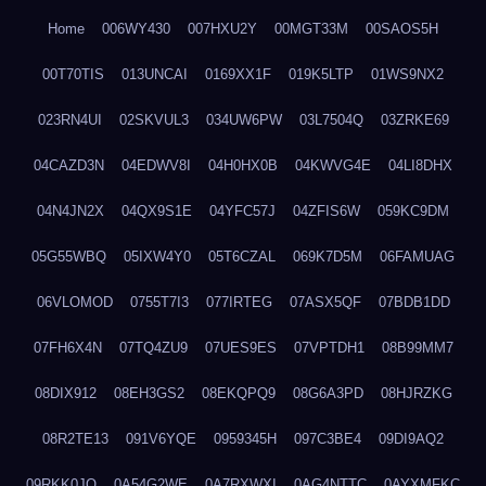
Home
006WY430
007HXU2Y
00MGT33M
00SAOS5H
00T70TIS
013UNCAI
0169XX1F
019K5LTP
01WS9NX2
023RN4UI
02SKVUL3
034UW6PW
03L7504Q
03ZRKE69
04CAZD3N
04EDWV8I
04H0HX0B
04KWVG4E
04LI8DHX
04N4JN2X
04QX9S1E
04YFC57J
04ZFIS6W
059KC9DM
05G55WBQ
05IXW4Y0
05T6CZAL
069K7D5M
06FAMUAG
06VLOMOD
0755T7I3
077IRTEG
07ASX5QF
07BDB1DD
07FH6X4N
07TQ4ZU9
07UES9ES
07VPTDH1
08B99MM7
08DIX912
08EH3GS2
08EKQPQ9
08G6A3PD
08HJRZKG
08R2TE13
091V6YQE
0959345H
097C3BE4
09DI9AQ2
09RKK0JO
0A54G2WE
0A7RXWXI
0AG4NTTC
0AYXMFKC