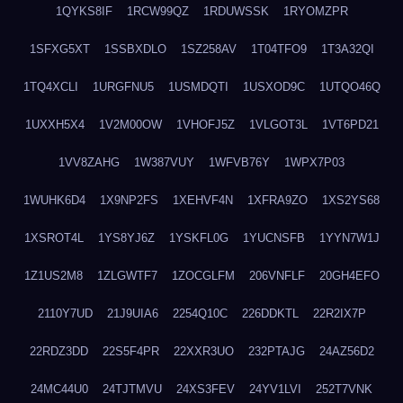
1QYKS8IF
1RCW99QZ
1RDUWSSK
1RYOMZPR
1SFXG5XT
1SSBXDLO
1SZ258AV
1T04TFO9
1T3A32QI
1TQ4XCLI
1URGFNU5
1USMDQTI
1USXOD9C
1UTQO46Q
1UXXH5X4
1V2M00OW
1VHOFJ5Z
1VLGOT3L
1VT6PD21
1VV8ZAHG
1W387VUY
1WFVB76Y
1WPX7P03
1WUHK6D4
1X9NP2FS
1XEHVF4N
1XFRA9ZO
1XS2YS68
1XSROT4L
1YS8YJ6Z
1YSKFL0G
1YUCNSFB
1YYN7W1J
1Z1US2M8
1ZLGWTF7
1ZOCGLFM
206VNFLF
20GH4EFO
2110Y7UD
21J9UIA6
2254Q10C
226DDKTL
22R2IX7P
22RDZ3DD
22S5F4PR
22XXR3UO
232PTAJG
24AZ56D2
24MC44U0
24TJTMVU
24XS3FEV
24YV1LVI
252T7VNK