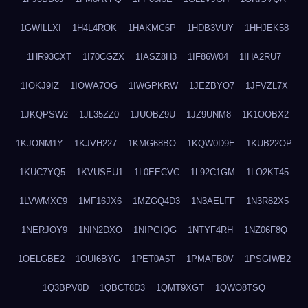
1GWILLXI
1H4L4ROK
1HAKMC6P
1HDB3VUY
1HHJEK58
1HR93CXT
1I70CGZX
1IASZ8H3
1IF86W04
1IHA2RU7
1IOKJ9IZ
1IOWA7OG
1IWGPKRW
1JEZBYO7
1JFVZL7X
1JKQPSW2
1JL35ZZ0
1JUOBZ9U
1JZ9UNM8
1K1OOBX2
1KJONM1Y
1KJVH227
1KMG68BO
1KQW0D9E
1KUB22OP
1KUC7YQ5
1KVUSEU1
1L0EECVC
1L92C1GM
1LO2KT45
1LVWMXC9
1MF16JX6
1MZGQ4D3
1N3AELFF
1N3R82X5
1NERJOY9
1NIN2DXO
1NIPGIQG
1NTYF4RH
1NZ06F8Q
1OELGBE2
1OUI6BYG
1PET0A5T
1PMAFB0V
1PSGIWB2
1Q3BPV0D
1QBCT8D3
1QMT9XGT
1QWO8TSQ