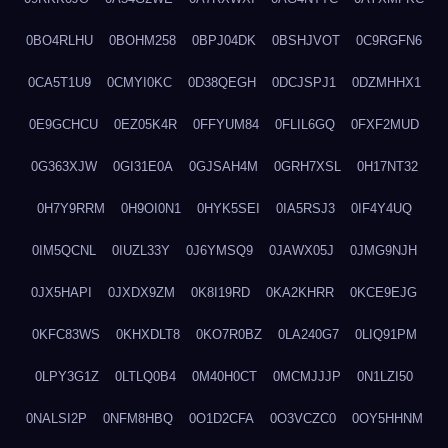
0BO4RLHU
0BOHM258
0BPJ04DK
0BSHJVOT
0C9RGFN6
0CA5T1U9
0CMYI0KC
0D38QEGH
0DCJSPJ1
0DZMHHX1
0E9GCHCU
0EZ05K4R
0FFYUM84
0FLIL6GQ
0FXF2MUD
0G363XJW
0GI31E0A
0GJSAH4M
0GRH7XSL
0H17NT32
0H7Y9RRM
0H9OI0N1
0HYK5SEI
0IA5RSJ3
0IF4Y4UQ
0IM5QCNL
0IUZL33Y
0J6YMSQ9
0JAWX05J
0JMG9NJH
0JX5HAPI
0JXDX9ZM
0K8I19RD
0KA2KHRR
0KCE9EJG
0KFC83WS
0KHXDLT8
0KO7R0BZ
0LA240G7
0LIQ91PM
0LPY3G1Z
0LTLQ0B4
0M40H0CT
0MCMJJJP
0N1LZI50
0NALSI2P
0NFM8HBQ
0O1D2CFA
0O3VCZC0
0OY5HHNM