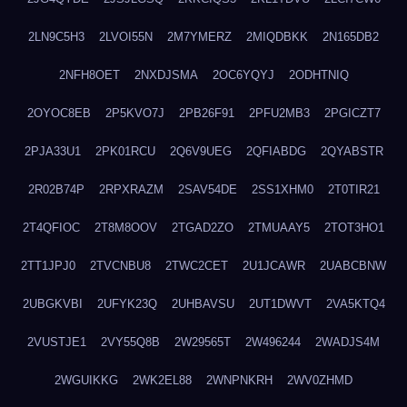
2LN9C5H3
2LVOI55N
2M7YMERZ
2MIQDBKK
2N165DB2
2NFH8OET
2NXDJSMA
2OC6YQYJ
2ODHTNIQ
2OYOC8EB
2P5KVO7J
2PB26F91
2PFU2MB3
2PGICZT7
2PJA33U1
2PK01RCU
2Q6V9UEG
2QFIABDG
2QYABSTR
2R02B74P
2RPXRAZM
2SAV54DE
2SS1XHM0
2T0TIR21
2T4QFIOC
2T8M8OOV
2TGAD2ZO
2TMUAAY5
2TOT3HO1
2TT1JPJ0
2TVCNBU8
2TWC2CET
2U1JCAWR
2UABCBNW
2UBGKVBI
2UFYK23Q
2UHBAVSU
2UT1DWVT
2VA5KTQ4
2VUSTJE1
2VY55Q8B
2W29565T
2W496244
2WADJS4M
2WGUIKKG
2WK2EL88
2WNPNKRH
2WV0ZHMD