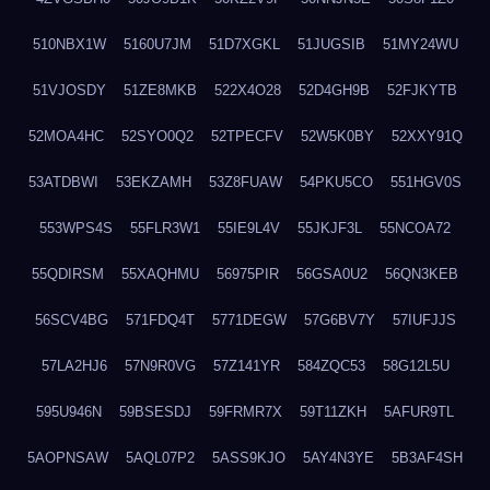
510NBX1W
5160U7JM
51D7XGKL
51JUGSIB
51MY24WU
51VJOSDY
51ZE8MKB
522X4O28
52D4GH9B
52FJKYTB
52MOA4HC
52SYO0Q2
52TPECFV
52W5K0BY
52XXY91Q
53ATDBWI
53EKZAMH
53Z8FUAW
54PKU5CO
551HGV0S
553WPS4S
55FLR3W1
55IE9L4V
55JKJF3L
55NCOA72
55QDIRSM
55XAQHMU
56975PIR
56GSA0U2
56QN3KEB
56SCV4BG
571FDQ4T
5771DEGW
57G6BV7Y
57IUFJJS
57LA2HJ6
57N9R0VG
57Z141YR
584ZQC53
58G12L5U
595U946N
59BSESDJ
59FRMR7X
59T11ZKH
5AFUR9TL
5AOPNSAW
5AQL07P2
5ASS9KJO
5AY4N3YE
5B3AF4SH