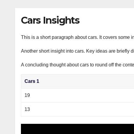
р
p
l
а
Cars Insights
a
в
s
и
s
This is a short paragraph about cars. It covers some in
т
n
ь
Another short insight into cars. Key ideas are briefly 
i
A concluding thought about cars to round off the conte
k
i
Cars 1
19
13