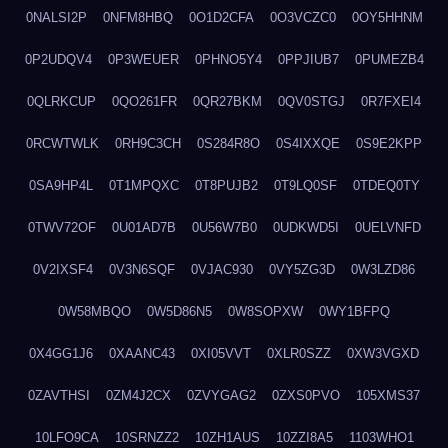
0NALSI2P
0NFM8HBQ
0O1D2CFA
0O3VCZC0
0OY5HHNM
0P2UDQV4
0P3WEUER
0PHNO5Y4
0PPJIUB7
0PUMEZB4
0QLRKCUP
0QO261FR
0QR27BKM
0QV0STGJ
0R7FXEI4
0RCWTWLK
0RH9C3CH
0S284R8O
0S4IXXQE
0S9E2KPP
0SA9HP4L
0T1MPQXC
0T8PUJB2
0T9LQ0SF
0TDEQ0TY
0TWV72OF
0U01AD7B
0U56W7B0
0UDKWD5I
0UELVNFD
0V2IXSF4
0V3N6SQF
0VJAC930
0VY5ZG3D
0W3LZD86
0W58MBQO
0W5D86N5
0W8SOPXW
0WY1BFPQ
0X4GG1J6
0XAANC43
0XI05VVT
0XLR0SZZ
0XW3VGXD
0ZAVTHSI
0ZM4J2CX
0ZVYGAG2
0ZXS0PVO
105XMS37
10LFO9CA
10SRNZZ2
10ZH1AUS
10ZZI8A5
1103WHO1