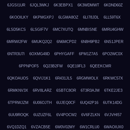
6JGSI1UR
6JQL3WKJ
6K3EBPX1
6K3WDMWT
6KDND60Z
6KOOILKY
6KPMGXPJ
6LGMA8OZ
6LI78JDL
6LL59T6X
6LSD5KCS
6LSGIF7V
6MC7XUTQ
6MNBISNE
6MRU4GHW
6MRWI2FW
6MUKQ2Q2
6N6MCPD2
6N8H9PB2
6NS1JPER
6NTR3U7I
6OXMG49D
6PHYGAFF
6PM1Z7A5
6PO2WC0X
6PPNPOF5
6Q23B2FW
6QE19FL3
6QEEKCMR
6QKOAUOS
6QVIJ1K1
6R431JL5
6RGMWOLX
6RKWC57X
6RMKNV3X
6RV8LARZ
6SBTC8OR
6T3R3AJM
6TKE2JE3
6TPRWJZM
6U06OJTH
6UJEQ0CF
6UQ42P16
6UTK14DG
6UU9ROQK
6UZUZF6L
6V4POCW2
6V6FZLKN
6VJVHI57
6VQ1DZQ1
6VZACB5E
6W0V02MY
6W1CRLU0
6WAOIUX0