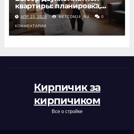
квартиры: планировка,
состояние жилья и
АПР 23, 2026
METCOM16_RU
0
проверка документов
КОММЕНТАРИИ
Кирпичик за
кирпичиком
Все о стройке