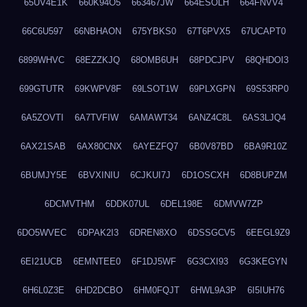
65UV4E1K
660K94O5
663467JW
664ESOLH
664FNVV4
66C6U597
66NBHAON
675YBKS0
67T6PVX5
67UCAPT0
6899WHVC
68EZZKJQ
68OMB6UH
68PDCJPV
68QHDOI3
699GTUTR
69KWPV8F
69LSOT1W
69PLXGPN
69S53RP0
6A5ZOVTI
6A7TVFIW
6AMAWT34
6ANZ4C8L
6AS3LJQ4
6AX21SAB
6AX80CNX
6AYEZFQ7
6B0V87BD
6BA9R10Z
6BUMJY5E
6BVXINIU
6CJKUI7J
6D1OSCXH
6D8BUPZM
6DCMVTHM
6DDK07UL
6DEL198E
6DMVW7ZP
6DO5WVEC
6DPAK2I3
6DREN8XO
6DSSGCV5
6EEGL9Z9
6EI21UCB
6EMNTEE0
6F1DJ5WF
6G3CXI93
6G3KEGYN
6H6L0Z3E
6HD2DCBO
6HM0FQJT
6HWL9A3P
6I5IUH76