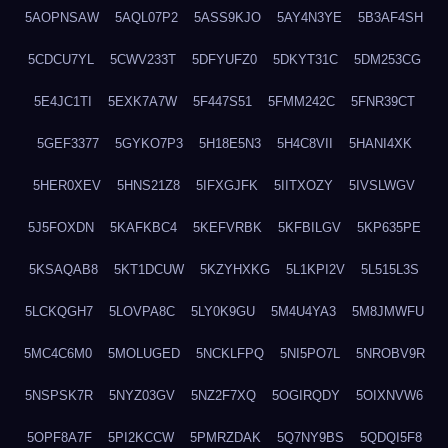
5AOPNSAW
5AQL07P2
5ASS9KJO
5AY4N3YE
5B3AF4SH
5CDCU7YL
5CWV233T
5DFYUFZ0
5DKYT31C
5DM253CG
5E4JC1TI
5EXK7A7W
5F447S51
5FMM242C
5FNR39CT
5GEF3377
5GYKO7P3
5H18E5N3
5H4C8VII
5HANI4XK
5HER0XEV
5HNS21Z8
5IFXGJFK
5IITXOZY
5IVSLWGV
5J5FOXDN
5KAFKBC4
5KEFVRBK
5KFBILGV
5KP635PE
5KSAQAB8
5KT1DCUW
5KZYHXKG
5L1KPI2V
5L515L3S
5LCKQGH7
5LOVPA8C
5LY0K9GU
5M4U4YA3
5M8JMWFU
5MC4C6M0
5MOLUGED
5NCKLFPQ
5NI5PO7L
5NROBV9R
5NSPSK7R
5NYZ03GV
5NZ2F7XQ
5OGIRQDY
5OIXNVW6
5OPF8A7F
5PI2KCCW
5PMRZDAK
5Q7NY9BS
5QDQI5F8