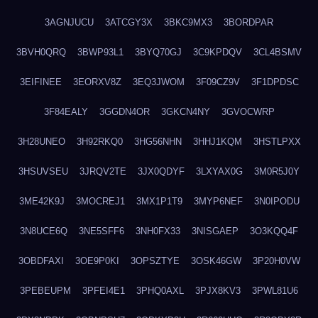
3AGNJUCU
3ATCGY3X
3BKC9MX3
3BORDPAR
3BVH0QRQ
3BWP93L1
3BYQ70GJ
3C9KPDQV
3CL4BSMV
3EIFINEE
3EORXV8Z
3EQ3JWOM
3F09CZ9V
3F1DPDSC
3F84EALY
3GGDN4OR
3GKCN4NY
3GVOCWRP
3H28UNEO
3H92RKQ0
3HG56NHN
3HHJ1KQM
3HSTLPXX
3HSUVSEU
3JRQV2TE
3JX0QDYF
3LXYAX0G
3M0R5J0Y
3ME42K9J
3MOCREJ1
3MX1P1T9
3MYP6NEF
3N0IPODU
3N8UCE6Q
3NE5SFF6
3NH0FX33
3NISGAEP
3O3KQQ4F
3OBDFAXI
3OE9P0KI
3OPSZTYE
3OSK46GW
3P20H0VW
3PEBEUPM
3PFEI4E1
3PHQ0AXL
3PJX8KV3
3PWL81U6