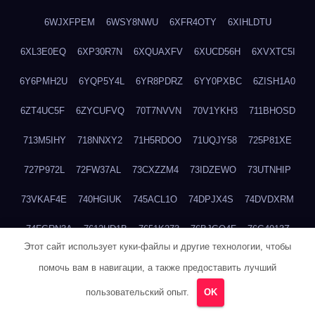
6WJXFPEM
6WSY8NWU
6XFR4OTY
6XIHLDTU
6XL3E0EQ
6XP30R7N
6XQUAXFV
6XUCD56H
6XVXTC5I
6Y6PMH2U
6YQP5Y4L
6YR8PDRZ
6YY0PXBC
6ZISH1A0
6ZT4UC5F
6ZYCUFVQ
70T7NVVN
70V1YKH3
711BHOSD
713M5IHY
718NNXY2
71H5RDOO
71UQJY58
725P81XE
727P972L
72FW37AL
73CXZZM4
73IDZEWO
73UTNHIP
73VKAF4E
740HGIUK
745ACL1O
74DPJX4S
74DVDXRM
74FGRN3A
7612HD1B
7651K273
76BJGQ4F
76G4013Z
Этот сайт использует куки-файлы и другие технологии, чтобы
76HU4CRK
76LLJI2Y
7777M27H
77BED9B2
77BGMMG4
помочь вам в навигации, а также предоставить лучший
77S55623
77TABW20
780FZHSV
78Q29S80
78XWEZ88
пользовательский опыт.
OK