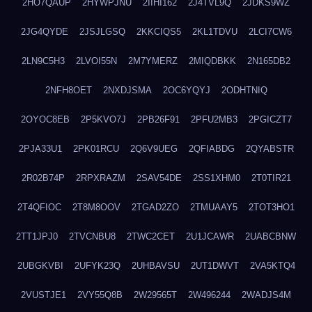
2HO7QAUP
2HYWPJNU
2IIHI162
2J4TVL9Q
2JDKS9WZ
2JG4QYDE
2JSJLGSQ
2KKCIQS5
2KL1TDVU
2LCI7CW6
2LN9C5H3
2LVOI55N
2M7YMERZ
2MIQDBKK
2N165DB2
2NFH8OET
2NXDJSMA
2OC6YQYJ
2ODHTNIQ
2OYOC8EB
2P5KVO7J
2PB26F91
2PFU2MB3
2PGICZT7
2PJA33U1
2PK01RCU
2Q6V9UEG
2QFIABDG
2QYABSTR
2R02B74P
2RPXRAZM
2SAV54DE
2SS1XHM0
2T0TIR21
2T4QFIOC
2T8M8OOV
2TGAD2ZO
2TMUAAY5
2TOT3HO1
2TT1JPJ0
2TVCNBU8
2TWC2CET
2U1JCAWR
2UABCBNW
2UBGKVBI
2UFYK23Q
2UHBAVSU
2UT1DWVT
2VA5KTQ4
2VUSTJE1
2VY55Q8B
2W29565T
2W496244
2WADJS4M