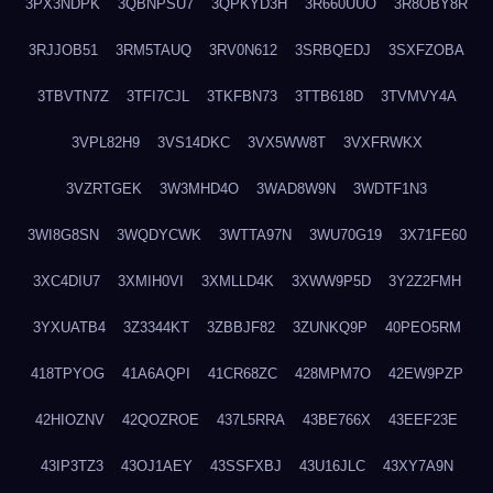
3PX3NDPK
3QBNPSU7
3QPKYD3H
3R660UUO
3R8OBY8R
3RJJOB51
3RM5TAUQ
3RV0N612
3SRBQEDJ
3SXFZOBA
3TBVTN7Z
3TFI7CJL
3TKFBN73
3TTB618D
3TVMVY4A
3VPL82H9
3VS14DKC
3VX5WW8T
3VXFRWKX
3VZRTGEK
3W3MHD4O
3WAD8W9N
3WDTF1N3
3WI8G8SN
3WQDYCWK
3WTTA97N
3WU70G19
3X71FE60
3XC4DIU7
3XMIH0VI
3XMLLD4K
3XWW9P5D
3Y2Z2FMH
3YXUATB4
3Z3344KT
3ZBBJF82
3ZUNKQ9P
40PEO5RM
418TPYOG
41A6AQPI
41CR68ZC
428MPM7O
42EW9PZP
42HIOZNV
42QOZROE
437L5RRA
43BE766X
43EEF23E
43IP3TZ3
43OJ1AEY
43SSFXBJ
43U16JLC
43XY7A9N