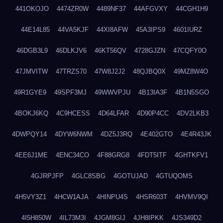
441OKOJO
4474ZR0W
4489NF37
44AFGVXY
44CGH1H9
44E14L85
44VA5KJF
44XI8AFW
45A3IPS9
4601IURZ
46DGB3L9
46DLKJV6
46KT56QV
4728GJZN
47CQFY0O
47JMVITW
47TRZS70
47W8J2J2
48QJBQ0X
49MZ8W4O
49R1GYE9
49SPF3MJ
49WWVPJU
4B13IA3F
4B1N5SGO
4BOKJ6KQ
4C9HCESS
4D64LFAR
4D90P4CC
4DV2LKB3
4DWPQY14
4DYW6NWM
4DZ5J3RQ
4E402GTO
4E4R43JK
4EE6J1ME
4ENC34CO
4F88GRG8
4FDT5ITF
4GHTKFV1
4GJRPJFP
4GLC8SBG
4GOTUJAD
4GTUQOMS
4H5VY3Z1
4HCW1AJA
4HINPU4S
4HSR603T
4HVMV9QI
4I5H850W
4IL73M3I
4JGM8GIJ
4JH8IPKK
4JS349D2