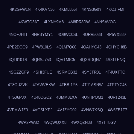
4K2GFW1N
4K4KVN36
4KML855I
4KNS3G0Y
4KQJIFMI
4KWTO3AT
4LXNH9M8
4M8RR8DW
4NNSAVOG
4NOFJHTI
4NRBYMY1
4O9WC0SL
4ORR508B
4P5VX889
4PE2DGG9
4PW810LS
4Q1M7Q60
4QAHYG43
4QHYCH8B
4QL610TS
4QRSJ753
4QVTMIC5
4QXRDQN7
4S31TENQ
4SGZZGF9
4SHI3FUE
4SRMCB32
4SYJTR01
4T4UXTTO
4T8GUZVK
4TAWVEKW
4TBBI1Y5
4TJ1ASNW
4TPTYC45
4TSJ6PJX
4U48QGQ2
4UMM8LXA
4UNHPQM1
4URT243L
4VFMWJZ0
4VGSLXPJ
4VJZYO02
4VNW7KSQ
4W6ZE1F7
4WP2PW82
4WQWQXX8
4WXQZN38
4X7TT8GV