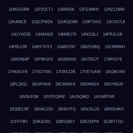
11MGVORK
11P2UCTJ
126I93O6
12FS3WHV
12HZ1JWW
12K469CE
12QCPWZN
12UKQO0N
133P7UOC
13COV7L8
14GYHZ3D
14H4A825
14M9BJ75
14NJ13LJ
14PRJLGB
14PRLC85
14WY7OYZ
1546DY9V
15B2SHBQ
15C9WR6H
160ON64P
16P9KSF6
16SBWI43
16U7RZJT
179PIGYE
17HG5UY8
17SO7X9S
17UXEZ2B
17VE7UAW
181QKVNV
18FL2H11
18UVF9V8
19CWX8Y9
19S0NNZV
19SYNG2F
19V5GFDB
19YDYQRW
1AU5Q96D
1AXWRT6R
1B3DEC8P
1BHACZIN
1BI91YFQ
1BNJXLZ0
1BR5X4KO
1CFFT9FI
1D9U2JR1
1DBSQ817
1DRJ3XP8
1E2BYTZD