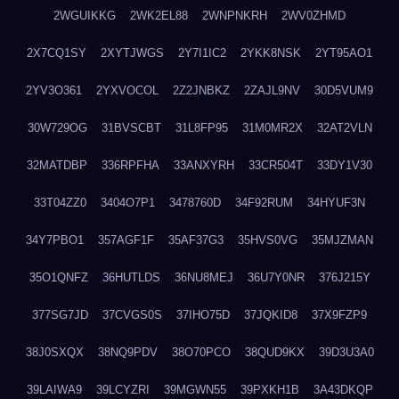
2WGUIKKG
2WK2EL88
2WNPNKRH
2WV0ZHMD
2X7CQ1SY
2XYTJWGS
2Y7I1IC2
2YKK8NSK
2YT95AO1
2YV3O361
2YXVOCOL
2Z2JNBKZ
2ZAJL9NV
30D5VUM9
30W729OG
31BVSCBT
31L8FP95
31M0MR2X
32AT2VLN
32MATDBP
336RPFHA
33ANXYRH
33CR504T
33DY1V30
33T04ZZ0
3404O7P1
3478760D
34F92RUM
34HYUF3N
34Y7PBO1
357AGF1F
35AF37G3
35HVS0VG
35MJZMAN
35O1QNFZ
36HUTLDS
36NU8MEJ
36U7Y0NR
376J215Y
377SG7JD
37CVGS0S
37IHO75D
37JQKID8
37X9FZP9
38J0SXQX
38NQ9PDV
38O70PCO
38QUD9KX
39D3U3A0
39LAIWA9
39LCYZRI
39MGWN55
39PXKH1B
3A43DKQP