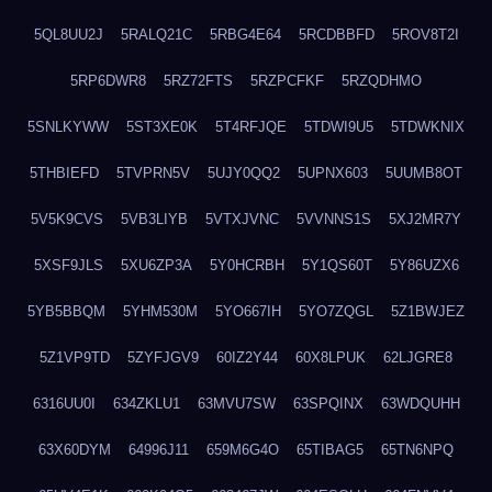
5QL8UU2J
5RALQ21C
5RBG4E64
5RCDBBFD
5ROV8T2I
5RP6DWR8
5RZ72FTS
5RZPCFKF
5RZQDHMO
5SNLKYWW
5ST3XE0K
5T4RFJQE
5TDWI9U5
5TDWKNIX
5THBIEFD
5TVPRN5V
5UJY0QQ2
5UPNX603
5UUMB8OT
5V5K9CVS
5VB3LIYB
5VTXJVNC
5VVNNS1S
5XJ2MR7Y
5XSF9JLS
5XU6ZP3A
5Y0HCRBH
5Y1QS60T
5Y86UZX6
5YB5BBQM
5YHM530M
5YO667IH
5YO7ZQGL
5Z1BWJEZ
5Z1VP9TD
5ZYFJGV9
60IZ2Y44
60X8LPUK
62LJGRE8
6316UU0I
634ZKLU1
63MVU7SW
63SPQINX
63WDQUHH
63X60DYM
64996J11
659M6G4O
65TIBAG5
65TN6NPQ