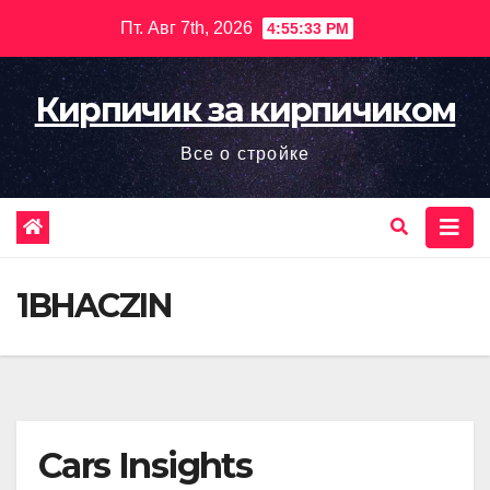
Перейти
Пт. Авг 7th, 2026
4:55:34 PM
к
содержимому
Кирпичик за кирпичиком
Все о стройке
1BHACZIN
Cars Insights