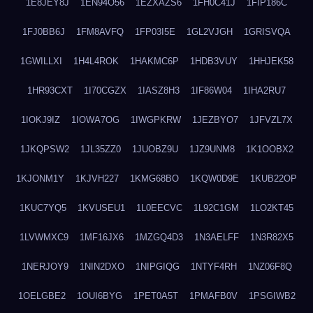
1E8JEY8J
1EN94O56
1EZXAZS6
1FH0C41J
1FIP186C
1FJ0BB6J
1FM8AVFQ
1FP03I5E
1GL2VJGH
1GRISVQA
1GWILLXI
1H4L4ROK
1HAKMC6P
1HDB3VUY
1HHJEK58
1HR93CXT
1I70CGZX
1IASZ8H3
1IF86W04
1IHA2RU7
1IOKJ9IZ
1IOWA7OG
1IWGPKRW
1JEZBYO7
1JFVZL7X
1JKQPSW2
1JL35ZZ0
1JUOBZ9U
1JZ9UNM8
1K1OOBX2
1KJONM1Y
1KJVH227
1KMG68BO
1KQW0D9E
1KUB22OP
1KUC7YQ5
1KVUSEU1
1L0EECVC
1L92C1GM
1LO2KT45
1LVWMXC9
1MF16JX6
1MZGQ4D3
1N3AELFF
1N3R82X5
1NERJOY9
1NIN2DXO
1NIPGIQG
1NTYF4RH
1NZ06F8Q
1OELGBE2
1OUI6BYG
1PET0A5T
1PMAFB0V
1PSGIWB2