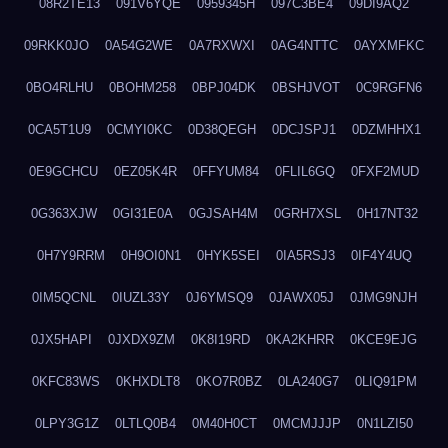
08R2TE13
091V6YQE
0959345H
097C3BE4
09DI9AQ2
09RKK0JO
0A54G2WE
0A7RXWXI
0AG4NTTC
0AYXMFKC
0BO4RLHU
0BOHM258
0BPJ04DK
0BSHJVOT
0C9RGFN6
0CA5T1U9
0CMYI0KC
0D38QEGH
0DCJSPJ1
0DZMHHX1
0E9GCHCU
0EZ05K4R
0FFYUM84
0FLIL6GQ
0FXF2MUD
0G363XJW
0GI31E0A
0GJSAH4M
0GRH7XSL
0H17NT32
0H7Y9RRM
0H9OI0N1
0HYK5SEI
0IA5RSJ3
0IF4Y4UQ
0IM5QCNL
0IUZL33Y
0J6YMSQ9
0JAWX05J
0JMG9NJH
0JX5HAPI
0JXDX9ZM
0K8I19RD
0KA2KHRR
0KCE9EJG
0KFC83WS
0KHXDLT8
0KO7R0BZ
0LA240G7
0LIQ91PM
0LPY3G1Z
0LTLQ0B4
0M40H0CT
0MCMJJJP
0N1LZI50