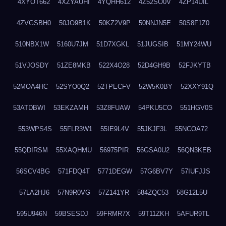
4XYOT662
4XZYAUHI
4YQHH612
4Z52SO0V
4ZP14UIL
4ZVGSBH0
50JO9B1K
50KZ2V9P
50NNJN5E
50S8F1Z0
510NBX1W
5160U7JM
51D7XGKL
51JUGSIB
51MY24WU
51VJOSDY
51ZE8MKB
522X4O28
52D4GH9B
52FJKYTB
52MOA4HC
52SYO0Q2
52TPECFV
52W5K0BY
52XXY91Q
53ATDBWI
53EKZAMH
53Z8FUAW
54PKU5CO
551HGV0S
553WPS4S
55FLR3W1
55IE9L4V
55JKJF3L
55NCOA72
55QDIRSM
55XAQHMU
56975PIR
56GSA0U2
56QN3KEB
56SCV4BG
571FDQ4T
5771DEGW
57G6BV7Y
57IUFJJS
57LA2HJ6
57N9R0VG
57Z141YR
584ZQC53
58G12L5U
595U946N
59BSESDJ
59FRMR7X
59T11ZKH
5AFUR9TL