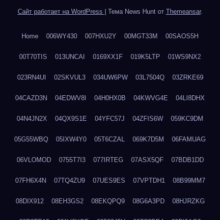
Сайт работает на WordPress
|
Тема News Hunt от
Themeansar
.
Home
006WY430
007HXU2Y
00MGT33M
00SAOS5H
00T70TIS
013UNCAI
0169XX1F
019K5LTP
01WS9NX2
023RN4UI
02SKVUL3
034UW6PW
03L7504Q
03ZRKE69
04CAZD3N
04EDWV8I
04H0HX0B
04KWVG4E
04LI8DHX
04N4JN2X
04QX9S1E
04YFC57J
04ZFIS6W
059KC9DM
05G55WBQ
05IXW4Y0
05T6CZAL
069K7D5M
06FAMUAG
06VLOMOD
0755T7I3
077IRTEG
07ASX5QF
07BDB1DD
07FH6X4N
07TQ4ZU9
07UES9ES
07VPTDH1
08B99MM7
08DIX912
08EH3GS2
08EKQPQ9
08G6A3PD
08HJRZKG