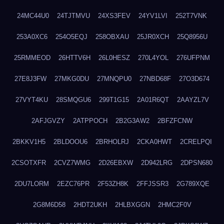
24MC44U0
24TJTMVU
24XS3FEV
24YV1LVI
252T7VNK
253A0XC6
254O5EQJ
258OBXAU
25JR0XCH
25Q8956U
25RMMEOD
26HTTV6H
26L0HESZ
270L4YOL
276UFPNM
27E8J3FW
27MKG0DU
27MNQPU0
27NBD68F
27O3D674
27VYT4KU
28SMQGU6
299T1G15
2A01R6QT
2AAYZL7V
2AFJGVZY
2ATPPOCH
2B2G3AW2
2BFZFCNW
2BKKV1H5
2BLDOOU6
2BRHOLRJ
2CKA0HWT
2CRELPQI
2CSOTXFR
2CVZ7WMG
2D26EBXW
2D942LRG
2DPSN680
2DU7LORM
2EZC76PR
2F53ZH8K
2FFJSSR3
2G789XQE
2G8M6D58
2HDT2UKH
2HLBXGGN
2HMC2F0V