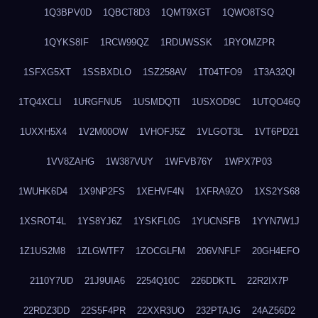
1Q3BPV0D
1QBCT8D3
1QMT9XGT
1QWO8TSQ
1QYKS8IF
1RCW99QZ
1RDUWSSK
1RYOMZPR
1SFXG5XT
1SSBXDLO
1SZ258AV
1T04TFO9
1T3A32QI
1TQ4XCLI
1URGFNU5
1USMDQTI
1USXOD9C
1UTQO46Q
1UXXH5X4
1V2M00OW
1VHOFJ5Z
1VLGOT3L
1VT6PD21
1VV8ZAHG
1W387VUY
1WFVB76Y
1WPX7P03
1WUHK6D4
1X9NP2FS
1XEHVF4N
1XFRA9ZO
1XS2YS68
1XSROT4L
1YS8YJ6Z
1YSKFL0G
1YUCNSFB
1YYN7W1J
1Z1US2M8
1ZLGWTF7
1ZOCGLFM
206VNFLF
20GH4EFO
2110Y7UD
21J9UIA6
2254Q10C
226DDKTL
22R2IX7P
22RDZ3DD
22S5F4PR
22XXR3UO
232PTAJG
24AZ56D2