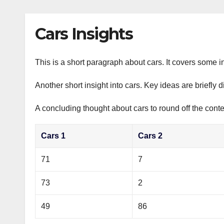
р
p
l
а
Cars Insights
a
в
s
и
s
This is a short paragraph about cars. It covers some in
т
n
ь
Another short insight into cars. Key ideas are briefly 
i
A concluding thought about cars to round off the conte
k
i
Cars 1
Cars 2
71
7
73
2
49
86