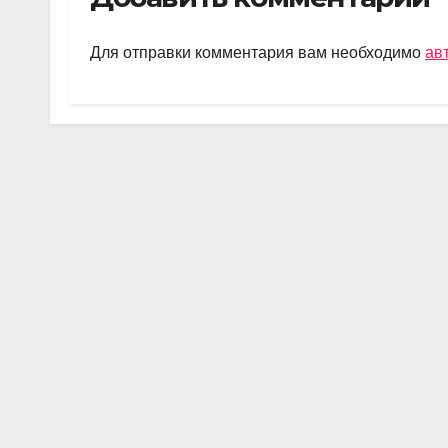
gr
s
o
а
a
A
kl
в
Для отправки комментария вам необходимо
ав
m
p
a
и
p
ss
ть
ni
ki