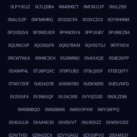
0LPY3G1Z
0LTLQ0B4
0M40H0CT
0MCMJJJP
0N1LZI50
0NALSI2P
0NFM8HBQ
0O1D2CFA
0O3VCZC0
0OY5HHNM
0P2UDQV4
0P3WEUER
0PHNO5Y4
0PPJIUB7
0PUMEZB4
0QLRKCUP
0QO261FR
0QR27BKM
0QV0STGJ
0R7FXEI4
0RCWTWLK
0RH9C3CH
0S284R8O
0S4IXXQE
0S9E2KPP
0SA9HP4L
0T1MPQXC
0T8PUJB2
0T9LQ0SF
0TDEQ0TY
0TWV72OF
0U01AD7B
0U56W7B0
0UDKWD5I
0UELVNFD
0V2IXSF4
0V3N6SQF
0VJAC930
0VY5ZG3D
0W3LZD86
0W58MBQO
0W5D86N5
0W8SOPXW
0WY1BFPQ
0X4GG1J6
0XAANC43
0XI05VVT
0XLR0SZZ
0XW3VGXD
0ZAVTHSI
0ZM4J2CX
0ZVYGAG2
0ZXS0PVO
105XMS37