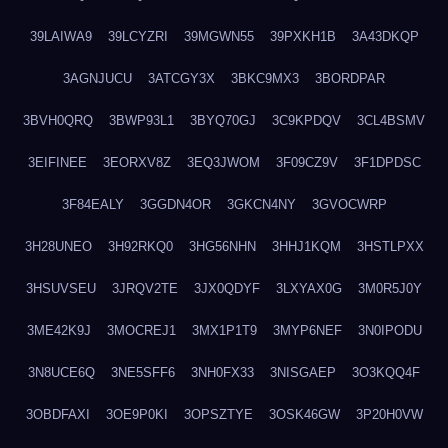
39LAIWA9
39LCYZRI
39MGWN55
39PXKH1B
3A43DKQP
3AGNJUCU
3ATCGY3X
3BKC9MX3
3BORDPAR
3BVH0QRQ
3BWP93L1
3BYQ70GJ
3C9KPDQV
3CL4BSMV
3EIFINEE
3EORXV8Z
3EQ3JWOM
3F09CZ9V
3F1DPDSC
3F84EALY
3GGDN4OR
3GKCN4NY
3GVOCWRP
3H28UNEO
3H92RKQ0
3HG56NHN
3HHJ1KQM
3HSTLPXX
3HSUVSEU
3JRQV2TE
3JX0QDYF
3LXYAX0G
3M0R5J0Y
3ME42K9J
3MOCREJ1
3MX1P1T9
3MYP6NEF
3N0IPODU
3N8UCE6Q
3NE5SFF6
3NH0FX33
3NISGAEP
3O3KQQ4F
3OBDFAXI
3OE9P0KI
3OPSZTYE
3OSK46GW
3P20H0VW