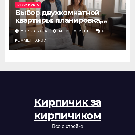
ГАРАЖ И АВТО
Выбор двухкомнатной
квартиры: планировка,
состояние жилья и
АПР 23, 2026
METCOM16_RU
0
проверка документов
КОММЕНТАРИИ
Кирпичик за
кирпичиком
Все о стройке