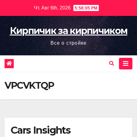
Перейти
Чт. Авг 6th, 2026
5:58:07 PM
к
содержимому
Кирпичик за кирпичиком
Все о стройке
VPCVKTQP
Cars Insights