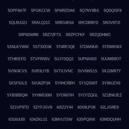
5OPF8A7F
5PI2KCCW
5PMRZDAK
5Q7NY9BS
5QDQI5F8
5QL8UU2J
5RALQ21C
5RBG4E64
5RCDBBFD
5ROV8T2I
5RP6DWR8
5RZ72FTS
5RZPCFKF
5RZQDHMO
5SNLKYWW
5ST3XE0K
5T4RFJQE
5TDWI9U5
5TDWKNIX
5THBIEFD
5TVPRN5V
5UJY0QQ2
5UPNX603
5UUMB8OT
5V5K9CVS
5VB3LIYB
5VTXJVNC
5VVNNS1S
5XJ2MR7Y
5XSF9JLS
5XU6ZP3A
5Y0HCRBH
5Y1QS60T
5Y86UZX6
5YB5BBQM
5YHM530M
5YO667IH
5YO7ZQGL
5Z1BWJEZ
5Z1VP9TD
5ZYFJGV9
60IZ2Y44
60X8LPUK
62LJGRE8
6316UU0I
634ZKLU1
63MVU7SW
63SPQINX
63WDQUHH