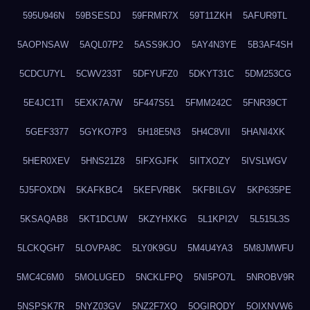
595U946N
59BSESDJ
59FRMR7X
59T11ZKH
5AFUR9TL
5AOPNSAW
5AQL07P2
5ASS9KJO
5AY4N3YE
5B3AF4SH
5CDCU7YL
5CWV233T
5DFYUFZ0
5DKYT31C
5DM253CG
5E4JC1TI
5EXK7A7W
5F447S51
5FMM242C
5FNR39CT
5GEF3377
5GYKO7P3
5H18E5N3
5H4C8VII
5HANI4XK
5HER0XEV
5HNS21Z8
5IFXGJFK
5IITXOZY
5IVSLWGV
5J5FOXDN
5KAFKBC4
5KEFVRBK
5KFBILGV
5KP635PE
5KSAQAB8
5KT1DCUW
5KZYHXKG
5L1KPI2V
5L515L3S
5LCKQGH7
5LOVPA8C
5LY0K9GU
5M4U4YA3
5M8JMWFU
5MC4C6M0
5MOLUGED
5NCKLFPQ
5NI5PO7L
5NROBV9R
5NSPSK7R
5NYZ03GV
5NZ2F7XQ
5OGIRQDY
5OIXNVW6