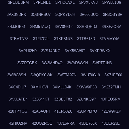
3PEBEUPM
3PFEI4E1
3PHQ0AXL
3PJX8KV3
3PWL81U6
3PX3NDPK
3QBNPSU7
3QPKYD3H
3R660UUO
3R8OBY8R
3RJJOB51
3RM5TAUQ
3RV0N612
3SRBQEDJ
3SXFZOBA
3TBVTN7Z
3TFI7CJL
3TKFBN73
3TTB618D
3TVMVY4A
3VPL82H9
3VS14DKC
3VX5WW8T
3VXFRWKX
3VZRTGEK
3W3MHD4O
3WAD8W9N
3WDTF1N3
3WI8G8SN
3WQDYCWK
3WTTA97N
3WU70G19
3X71FE60
3XC4DIU7
3XMIH0VI
3XMLLD4K
3XWW9P5D
3Y2Z2FMH
3YXUATB4
3Z3344KT
3ZBBJF82
3ZUNKQ9P
40PEO5RM
418TPYOG
41A6AQPI
41CR68ZC
428MPM7O
42EW9PZP
42HIOZNV
42QOZROE
437L5RRA
43BE766X
43EEF23E