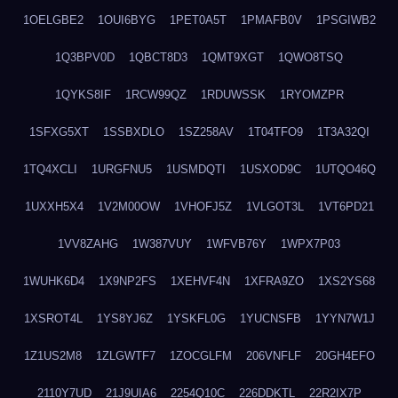
1OELGBE2
1OUI6BYG
1PET0A5T
1PMAFB0V
1PSGIWB2
1Q3BPV0D
1QBCT8D3
1QMT9XGT
1QWO8TSQ
1QYKS8IF
1RCW99QZ
1RDUWSSK
1RYOMZPR
1SFXG5XT
1SSBXDLO
1SZ258AV
1T04TFO9
1T3A32QI
1TQ4XCLI
1URGFNU5
1USMDQTI
1USXOD9C
1UTQO46Q
1UXXH5X4
1V2M00OW
1VHOFJ5Z
1VLGOT3L
1VT6PD21
1VV8ZAHG
1W387VUY
1WFVB76Y
1WPX7P03
1WUHK6D4
1X9NP2FS
1XEHVF4N
1XFRA9ZO
1XS2YS68
1XSROT4L
1YS8YJ6Z
1YSKFL0G
1YUCNSFB
1YYN7W1J
1Z1US2M8
1ZLGWTF7
1ZOCGLFM
206VNFLF
20GH4EFO
2110Y7UD
21J9UIA6
2254Q10C
226DDKTL
22R2IX7P