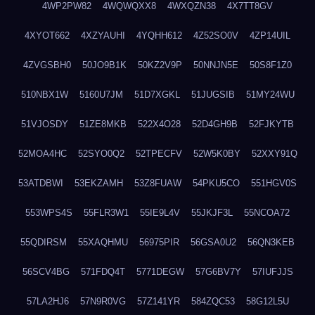
4WP2PW82
4WQWQXX8
4WXQZN38
4X7TT8GV
4XYOT662
4XZYAUHI
4YQHH612
4Z52SO0V
4ZP14UIL
4ZVGSBH0
50JO9B1K
50KZ2V9P
50NNJN5E
50S8F1Z0
510NBX1W
5160U7JM
51D7XGKL
51JUGSIB
51MY24WU
51VJOSDY
51ZE8MKB
522X4O28
52D4GH9B
52FJKYTB
52MOA4HC
52SYO0Q2
52TPECFV
52W5K0BY
52XXY91Q
53ATDBWI
53EKZAMH
53Z8FUAW
54PKU5CO
551HGV0S
553WPS4S
55FLR3W1
55IE9L4V
55JKJF3L
55NCOA72
55QDIRSM
55XAQHMU
56975PIR
56GSA0U2
56QN3KEB
56SCV4BG
571FDQ4T
5771DEGW
57G6BV7Y
57IUFJJS
57LA2HJ6
57N9R0VG
57Z141YR
584ZQC53
58G12L5U