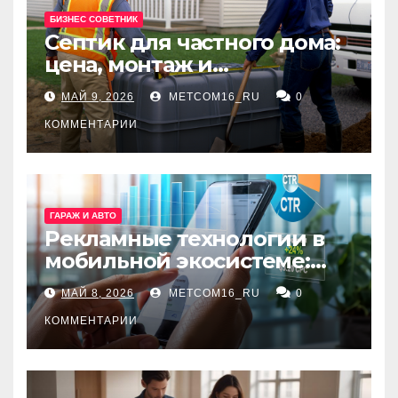
БИЗНЕС СОВЕТНИК
Септик для частного дома:
цена, монтаж и
организация автономной
МАЙ 9, 2026
METCOM16_RU
0
канализации
КОММЕНТАРИИ
ГАРАЖ И АВТО
Рекламные технологии в
мобильной экосистеме:
ключевые сервисы и
МАЙ 8, 2026
METCOM16_RU
0
принципы работы
КОММЕНТАРИИ