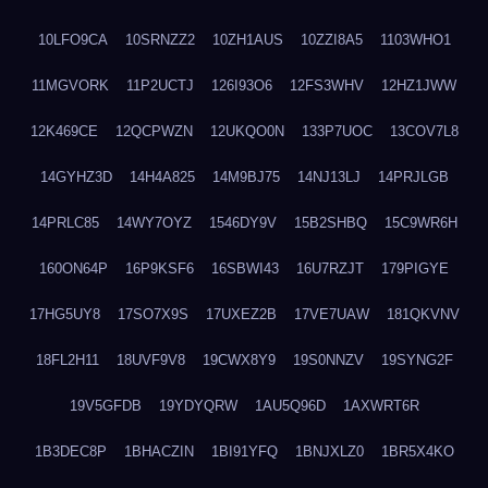
10LFO9CA
10SRNZZ2
10ZH1AUS
10ZZI8A5
1103WHO1
11MGVORK
11P2UCTJ
126I93O6
12FS3WHV
12HZ1JWW
12K469CE
12QCPWZN
12UKQO0N
133P7UOC
13COV7L8
14GYHZ3D
14H4A825
14M9BJ75
14NJ13LJ
14PRJLGB
14PRLC85
14WY7OYZ
1546DY9V
15B2SHBQ
15C9WR6H
160ON64P
16P9KSF6
16SBWI43
16U7RZJT
179PIGYE
17HG5UY8
17SO7X9S
17UXEZ2B
17VE7UAW
181QKVNV
18FL2H11
18UVF9V8
19CWX8Y9
19S0NNZV
19SYNG2F
19V5GFDB
19YDYQRW
1AU5Q96D
1AXWRT6R
1B3DEC8P
1BHACZIN
1BI91YFQ
1BNJXLZ0
1BR5X4KO