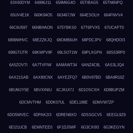
63X60DYM
64996J11
659M6G4O
65TIBAG5
65TN6NPQ
65UV4E1K
660K94O5
663467JW
664ESOLH
664FNVV4
66C6U597
66NBHAON
675YBKS0
67T6PVX5
67UCAPT0
6899WHVC
68EZZKJQ
68OMB6UH
68PDCJPV
68QHDOI3
699GTUTR
69KWPV8F
69LSOT1W
69PLXGPN
69S53RP0
6A5ZOVTI
6A7TVFIW
6AMAWT34
6ANZ4C8L
6AS3LJQ4
6AX21SAB
6AX80CNX
6AYEZFQ7
6B0V87BD
6BA9R10Z
6BUMJY5E
6BVXINIU
6CJKUI7J
6D1OSCXH
6D8BUPZM
6DCMVTHM
6DDK07UL
6DEL198E
6DMVW7ZP
6DO5WVEC
6DPAK2I3
6DREN8XO
6DSSGCV5
6EEGL9Z9
6EI21UCB
6EMNTEE0
6F1DJ5WF
6G3CXI93
6G3KEGYN