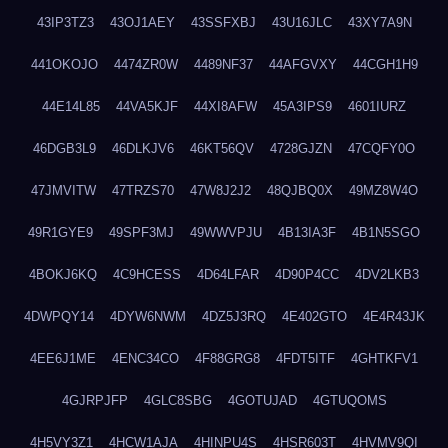
43IP3TZ3
43OJ1AEY
43SSFXBJ
43U16JLC
43XY7A9N
441OKOJO
4474ZR0W
4489NF37
44AFGVXY
44CGH1H9
44E14L85
44VA5KJF
44XI8AFW
45A3IPS9
4601IURZ
46DGB3L9
46DLKJV6
46KT56QV
4728GJZN
47CQFY0O
47JMVITW
47TRZS70
47W8J2J2
48QJBQ0X
49MZ8W4O
49R1GYE9
49SPF3MJ
49WWVPJU
4B13IA3F
4B1N5SGO
4BOKJ6KQ
4C9HCESS
4D64LFAR
4D90P4CC
4DV2LKB3
4DWPQY14
4DYW6NWM
4DZ5J3RQ
4E402GTO
4E4R43JK
4EE6J1ME
4ENC34CO
4F88GRG8
4FDT5ITF
4GHTKFV1
4GJRPJFP
4GLC8SBG
4GOTUJAD
4GTUQOMS
4H5VY3Z1
4HCW1AJA
4HINPU4S
4HSR603T
4HVMV9QI