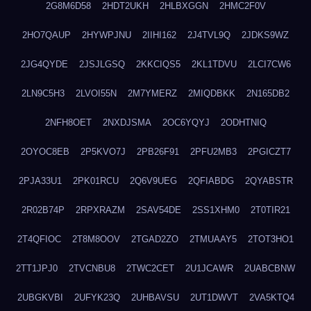
2G8M6D58
2HDT2UKH
2HLBXGGN
2HMC2F0V
2HO7QAUP
2HYWPJNU
2IIHI162
2J4TVL9Q
2JDKS9WZ
2JG4QYDE
2JSJLGSQ
2KKCIQS5
2KL1TDVU
2LCI7CW6
2LN9C5H3
2LVOI55N
2M7YMERZ
2MIQDBKK
2N165DB2
2NFH8OET
2NXDJSMA
2OC6YQYJ
2ODHTNIQ
2OYOC8EB
2P5KVO7J
2PB26F91
2PFU2MB3
2PGICZT7
2PJA33U1
2PK01RCU
2Q6V9UEG
2QFIABDG
2QYABSTR
2R02B74P
2RPXRAZM
2SAV54DE
2SS1XHM0
2T0TIR21
2T4QFIOC
2T8M8OOV
2TGAD2ZO
2TMUAAY5
2TOT3HO1
2TT1JPJ0
2TVCNBU8
2TWC2CET
2U1JCAWR
2UABCBNW
2UBGKVBI
2UFYK23Q
2UHBAVSU
2UT1DWVT
2VA5KTQ4