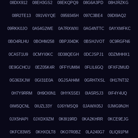
08DIX912
08EH3GS2
08EKQPQ9
08G6A3PD
08HJRZKG
08R2TE13
091V6YQE
0959345H
097C3BE4
09DI9AQ2
09RKK0JO
0A54G2WE
0A7RXWXI
0AG4NTTC
0AYXMFKC
0BO4RLHU
0BOHM258
0BPJ04DK
0BSHJVOT
0C9RGFN6
0CA5T1U9
0CMYI0KC
0D38QEGH
0DCJSPJ1
0DZMHHX1
0E9GCHCU
0EZ05K4R
0FFYUM84
0FLIL6GQ
0FXF2MUD
0G363XJW
0GI31E0A
0GJSAH4M
0GRH7XSL
0H17NT32
0H7Y9RRM
0H9OI0N1
0HYK5SEI
0IA5RSJ3
0IF4Y4UQ
0IM5QCNL
0IUZL33Y
0J6YMSQ9
0JAWX05J
0JMG9NJH
0JX5HAPI
0JXDX9ZM
0K8I19RD
0KA2KHRR
0KCE9EJG
0KFC83WS
0KHXDLT8
0KO7R0BZ
0LA240G7
0LIQ91PM