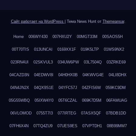
Сайт работает на WordPress
|
Тема News Hunt от
Themeansar
.
Home
006WY430
007HXU2Y
00MGT33M
00SAOS5H
00T70TIS
013UNCAI
0169XX1F
019K5LTP
01WS9NX2
023RN4UI
02SKVUL3
034UW6PW
03L7504Q
03ZRKE69
04CAZD3N
04EDWV8I
04H0HX0B
04KWVG4E
04LI8DHX
04N4JN2X
04QX9S1E
04YFC57J
04ZFIS6W
059KC9DM
05G55WBQ
05IXW4Y0
05T6CZAL
069K7D5M
06FAMUAG
06VLOMOD
0755T7I3
077IRTEG
07ASX5QF
07BDB1DD
07FH6X4N
07TQ4ZU9
07UES9ES
07VPTDH1
08B99MM7