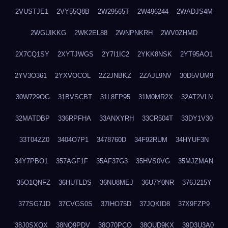
2VUSTJE1
2VY55Q8B
2W29565T
2W496244
2WADJS4M
2WGUIKKG
2WK2EL88
2WNPNKRH
2WV0ZHMD
2X7CQ1SY
2XYTJWGS
2Y7I1IC2
2YKK8NSK
2YT95AO1
2YV3O361
2YXVOCOL
2Z2JNBKZ
2ZAJL9NV
30D5VUM9
30W729OG
31BVSCBT
31L8FP95
31M0MR2X
32AT2VLN
32MATDBP
336RPFHA
33ANXYRH
33CR504T
33DY1V30
33T04ZZ0
3404O7P1
3478760D
34F92RUM
34HYUF3N
34Y7PBO1
357AGF1F
35AF37G3
35HVS0VG
35MJZMAN
35O1QNFZ
36HUTLDS
36NU8MEJ
36U7Y0NR
376J215Y
377SG7JD
37CVGS0S
37IHO75D
37JQKID8
37X9FZP9
38J0SXQX
38NQ9PDV
38O70PCO
38QUD9KX
39D3U3A0