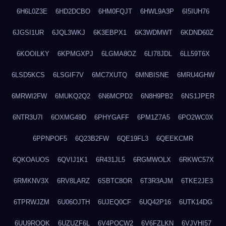
6H6L0Z3E
6HD2DCBO
6HM0FQJT
6HWL9A3P
6I5IUH76
6JGSI1UR
6JQL3WKJ
6K3EBPX1
6K3WDMWT
6KDND60Z
6KOOILKY
6KPMGXPJ
6LGMA8OZ
6LI78JDL
6LL59T6X
6LSD5KCS
6LSGIF7V
6MC7XUTQ
6MNBISNE
6MRU4GHW
6MRWI2FW
6MUKQ2Q2
6N6MCPD2
6N8H9PB2
6NS1JPER
6NTR3U7I
6OXMG49D
6PHYGAFF
6PM1Z7A5
6PO2WC0X
6PPNPOF5
6Q23B2FW
6QE19FL3
6QEEKCMR
6QKOAUOS
6QVIJ1K1
6R431JL5
6RGMWOLX
6RKWC57X
6RMKNV3X
6RV8LARZ
6SBTC8OR
6T3R3AJM
6TKE2JE3
6TPRWJZM
6U06OJTH
6UJEQ0CF
6UQ42P16
6UTK14DG
6UU9ROQK
6UZUZF6L
6V4POCW2
6V6FZLKN
6VJVHI57