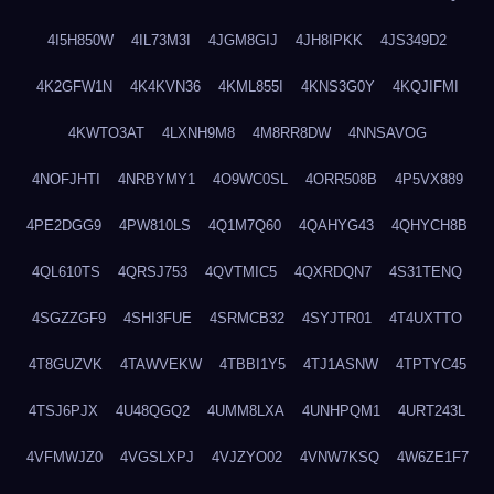
4I5H850W
4IL73M3I
4JGM8GIJ
4JH8IPKK
4JS349D2
4K2GFW1N
4K4KVN36
4KML855I
4KNS3G0Y
4KQJIFMI
4KWTO3AT
4LXNH9M8
4M8RR8DW
4NNSAVOG
4NOFJHTI
4NRBYMY1
4O9WC0SL
4ORR508B
4P5VX889
4PE2DGG9
4PW810LS
4Q1M7Q60
4QAHYG43
4QHYCH8B
4QL610TS
4QRSJ753
4QVTMIC5
4QXRDQN7
4S31TENQ
4SGZZGF9
4SHI3FUE
4SRMCB32
4SYJTR01
4T4UXTTO
4T8GUZVK
4TAWVEKW
4TBBI1Y5
4TJ1ASNW
4TPTYC45
4TSJ6PJX
4U48QGQ2
4UMM8LXA
4UNHPQM1
4URT243L
4VFMWJZ0
4VGSLXPJ
4VJZYO02
4VNW7KSQ
4W6ZE1F7