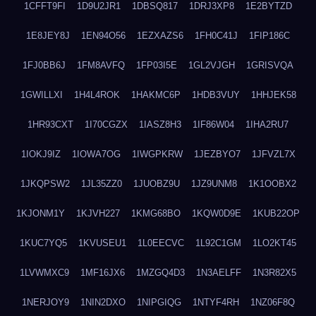
1CFFT9FI
1D9U2JR1
1DBSQ817
1DRJ3XP8
1E2BYTZD
1E8JEY8J
1EN94O56
1EZXAZS6
1FH0C41J
1FIP186C
1FJ0BB6J
1FM8AVFQ
1FP03I5E
1GL2VJGH
1GRISVQA
1GWILLXI
1H4L4ROK
1HAKMC6P
1HDB3VUY
1HHJEK58
1HR93CXT
1I70CGZX
1IASZ8H3
1IF86W04
1IHA2RU7
1IOKJ9IZ
1IOWA7OG
1IWGPKRW
1JEZBYO7
1JFVZL7X
1JKQPSW2
1JL35ZZ0
1JUOBZ9U
1JZ9UNM8
1K1OOBX2
1KJONM1Y
1KJVH227
1KMG68BO
1KQW0D9E
1KUB22OP
1KUC7YQ5
1KVUSEU1
1L0EECVC
1L92C1GM
1LO2KT45
1LVWMXC9
1MF16JX6
1MZGQ4D3
1N3AELFF
1N3R82X5
1NERJOY9
1NIN2DXO
1NIPGIQG
1NTYF4RH
1NZ06F8Q