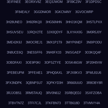
3EIFINEE
3EORXV8Z
3EQ3JWOM
3F09CZ9V
3F1DPDSC
3F84EALY
3GGDN4OR
3GKCN4NY
3GVOCWRP
3H28UNEO
3H92RKQ0
3HG56NHN
3HHJ1KQM
3HSTLPXX
3HSUVSEU
3JRQV2TE
3JX0QDYF
3LXYAX0G
3M0R5J0Y
3ME42K9J
3MOCREJ1
3MX1P1T9
3MYP6NEF
3N0IPODU
3N8UCE6Q
3NE5SFF6
3NH0FX33
3NISGAEP
3O3KQQ4F
3OBDFAXI
3OE9P0KI
3OPSZTYE
3OSK46GW
3P20H0VW
3PEBEUPM
3PFEI4E1
3PHQ0AXL
3PJX8KV3
3PWL81U6
3PX3NDPK
3QBNPSU7
3QPKYD3H
3R660UUO
3R8OBY8R
3RJJOB51
3RM5TAUQ
3RV0N612
3SRBQEDJ
3SXFZOBA
3TBVTN7Z
3TFI7CJL
3TKFBN73
3TTB618D
3TVMVY4A