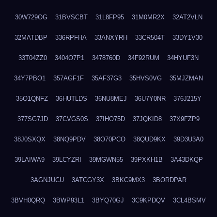
30W729OG
31BVSCBT
31L8FP95
31M0MR2X
32AT2VLN
32MATDBP
336RPFHA
33ANXYRH
33CR504T
33DY1V30
33T04ZZ0
3404O7P1
3478760D
34F92RUM
34HYUF3N
34Y7PBO1
357AGF1F
35AF37G3
35HVS0VG
35MJZMAN
35O1QNFZ
36HUTLDS
36NU8MEJ
36U7Y0NR
376J215Y
377SG7JD
37CVGS0S
37IHO75D
37JQKID8
37X9FZP9
38J0SXQX
38NQ9PDV
38O70PCO
38QUD9KX
39D3U3A0
39LAIWA9
39LCYZRI
39MGWN55
39PXKH1B
3A43DKQP
3AGNJUCU
3ATCGY3X
3BKC9MX3
3BORDPAR
3BVH0QRQ
3BWP93L1
3BYQ70GJ
3C9KPDQV
3CL4BSMV