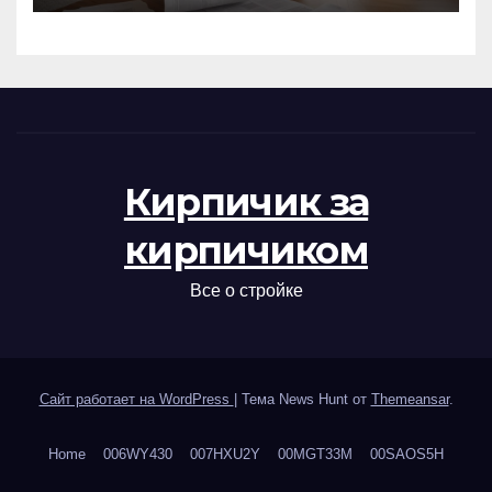
Кирпичик за
кирпичиком
Все о стройке
Сайт работает на WordPress
|
Тема News Hunt от
Themeansar
.
Home
006WY430
007HXU2Y
00MGT33M
00SAOS5H