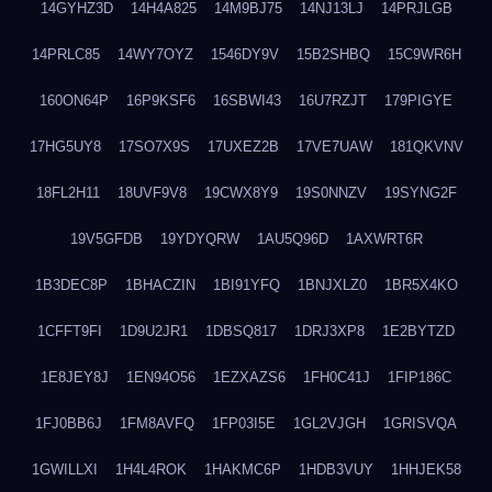
14GYHZ3D
14H4A825
14M9BJ75
14NJ13LJ
14PRJLGB
14PRLC85
14WY7OYZ
1546DY9V
15B2SHBQ
15C9WR6H
160ON64P
16P9KSF6
16SBWI43
16U7RZJT
179PIGYE
17HG5UY8
17SO7X9S
17UXEZ2B
17VE7UAW
181QKVNV
18FL2H11
18UVF9V8
19CWX8Y9
19S0NNZV
19SYNG2F
19V5GFDB
19YDYQRW
1AU5Q96D
1AXWRT6R
1B3DEC8P
1BHACZIN
1BI91YFQ
1BNJXLZ0
1BR5X4KO
1CFFT9FI
1D9U2JR1
1DBSQ817
1DRJ3XP8
1E2BYTZD
1E8JEY8J
1EN94O56
1EZXAZS6
1FH0C41J
1FIP186C
1FJ0BB6J
1FM8AVFQ
1FP03I5E
1GL2VJGH
1GRISVQA
1GWILLXI
1H4L4ROK
1HAKMC6P
1HDB3VUY
1HHJEK58