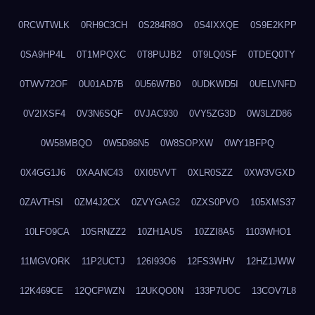
0RCWTWLK
0RH9C3CH
0S284R8O
0S4IXXQE
0S9E2KPP
0SA9HP4L
0T1MPQXC
0T8PUJB2
0T9LQ0SF
0TDEQ0TY
0TWV72OF
0U01AD7B
0U56W7B0
0UDKWD5I
0UELVNFD
0V2IXSF4
0V3N6SQF
0VJAC930
0VY5ZG3D
0W3LZD86
0W58MBQO
0W5D86N5
0W8SOPXW
0WY1BFPQ
0X4GG1J6
0XAANC43
0XI05VVT
0XLR0SZZ
0XW3VGXD
0ZAVTHSI
0ZM4J2CX
0ZVYGAG2
0ZXS0PVO
105XMS37
10LFO9CA
10SRNZZ2
10ZH1AUS
10ZZI8A5
1103WHO1
11MGVORK
11P2UCTJ
126I93O6
12FS3WHV
12HZ1JWW
12K469CE
12QCPWZN
12UKQO0N
133P7UOC
13COV7L8