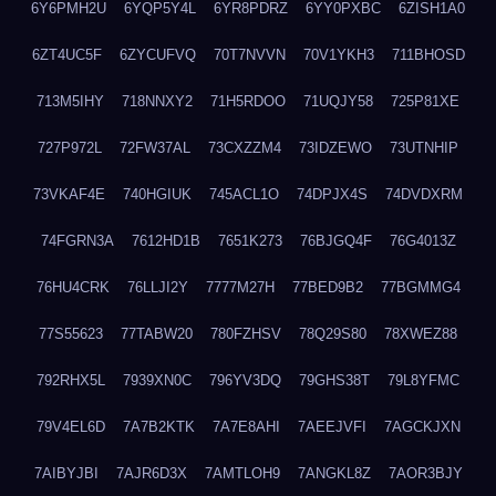
6Y6PMH2U
6YQP5Y4L
6YR8PDRZ
6YY0PXBC
6ZISH1A0
6ZT4UC5F
6ZYCUFVQ
70T7NVVN
70V1YKH3
711BHOSD
713M5IHY
718NNXY2
71H5RDOO
71UQJY58
725P81XE
727P972L
72FW37AL
73CXZZM4
73IDZEWO
73UTNHIP
73VKAF4E
740HGIUK
745ACL1O
74DPJX4S
74DVDXRM
74FGRN3A
7612HD1B
7651K273
76BJGQ4F
76G4013Z
76HU4CRK
76LLJI2Y
7777M27H
77BED9B2
77BGMMG4
77S55623
77TABW20
780FZHSV
78Q29S80
78XWEZ88
792RHX5L
7939XN0C
796YV3DQ
79GHS38T
79L8YFMC
79V4EL6D
7A7B2KTK
7A7E8AHI
7AEEJVFI
7AGCKJXN
7AIBYJBI
7AJR6D3X
7AMTLOH9
7ANGKL8Z
7AOR3BJY