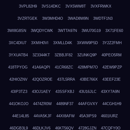
3VPL82H9
3VS14DKC
3VX5WW8T
3VXFRWKX
3VZRTGEK
3W3MHD4O
3WAD8W9N
3WDTF1N3
3WI8G8SN
3WQDYCWK
3WTTA97N
3WU70G19
3X71FE60
3XC4DIU7
3XMIH0VI
3XMLLD4K
3XWW9P5D
3Y2Z2FMH
3YXUATB4
3Z3344KT
3ZBBJF82
3ZUNKQ9P
40PEO5RM
418TPYOG
41A6AQPI
41CR68ZC
428MPM7O
42EW9PZP
42HIOZNV
42QOZROE
437L5RRA
43BE766X
43EEF23E
43IP3TZ3
43OJ1AEY
43SSFXBJ
43U16JLC
43XY7A9N
441OKOJO
4474ZR0W
4489NF37
44AFGVXY
44CGH1H9
44E14L85
44VA5KJF
44XI8AFW
45A3IPS9
4601IURZ
46DGB3L9
46DLKJV6
46KT56QV
4728GJZN
47CQFY0O