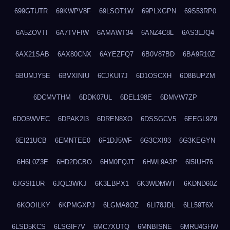
699GTUTR
69KWPV8F
69LSOT1W
69PLXGPN
69S53RP0
6A5ZOVTI
6A7TVFIW
6AMAWT34
6ANZ4C8L
6AS3LJQ4
6AX21SAB
6AX80CNX
6AYEZFQ7
6B0V87BD
6BA9R10Z
6BUMJY5E
6BVXINIU
6CJKUI7J
6D1OSCXH
6D8BUPZM
6DCMVTHM
6DDK07UL
6DEL198E
6DMVW7ZP
6DO5WVEC
6DPAK2I3
6DREN8XO
6DSSGCV5
6EEGL9Z9
6EI21UCB
6EMNTEE0
6F1DJ5WF
6G3CXI93
6G3KEGYN
6H6L0Z3E
6HD2DCBO
6HM0FQJT
6HWL9A3P
6I5IUH76
6JGSI1UR
6JQL3WKJ
6K3EBPX1
6K3WDMWT
6KDND60Z
6KOOILKY
6KPMGXPJ
6LGMA8OZ
6LI78JDL
6LL59T6X
6LSD5KCS
6LSGIF7V
6MC7XUTQ
6MNBISNE
6MRU4GHW