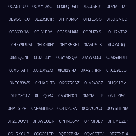
0CA5T1U9
0CMYI0KC
0D38QEGH
0DCJSPJ1
0DZMHHX1
0E9GCHCU
0EZ05K4R
0FFYUM84
0FLIL6GQ
0FXF2MUD
0G363XJW
0GI31E0A
0GJSAH4M
0GRH7XSL
0H17NT32
0H7Y9RRM
0H9OI0N1
0HYK5SEI
0IA5RSJ3
0IF4Y4UQ
0IM5QCNL
0IUZL33Y
0J6YMSQ9
0JAWX05J
0JMG9NJH
0JX5HAPI
0JXDX9ZM
0K8I19RD
0KA2KHRR
0KCE9EJG
0KFC83WS
0KHXDLT8
0KO7R0BZ
0LA240G7
0LIQ91PM
0LPY3G1Z
0LTLQ0B4
0M40H0CT
0MCMJJJP
0N1LZI50
0NALSI2P
0NFM8HBQ
0O1D2CFA
0O3VCZC0
0OY5HHNM
0P2UDQV4
0P3WEUER
0PHNO5Y4
0PPJIUB7
0PUMEZB4
0QLRKCUP
0QO261FR
0QR27BKM
0QV0STGJ
0R7FXEI4