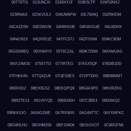
00T70TIS
013UNCAI
0169XX1F
019K5LTP
01WS9NX2
023RN4UI
02SKVUL3
034UW6PW
03L7504Q
03ZRKE69
04CAZD3N
04EDWV8I
04H0HX0B
04KWVG4E
04LI8DHX
04N4JN2X
04QX9S1E
04YFC57J
04ZFIS6W
059KC9DM
05G55WBQ
05IXW4Y0
05T6CZAL
069K7D5M
06FAMUAG
06VLOMOD
0755T7I3
077IRTEG
07ASX5QF
07BDB1DD
07FH6X4N
07TQ4ZU9
07UES9ES
07VPTDH1
08B99MM7
08DIX912
08EH3GS2
08EKQPQ9
08G6A3PD
08HJRZKG
08R2TE13
091V6YQE
0959345H
097C3BE4
09DI9AQ2
09RKK0JO
0A54G2WE
0A7RXWXI
0AG4NTTC
0AYXMFKC
0BO4RLHU
0BOHM258
0BPJ04DK
0BSHJVOT
0C9RGFN6