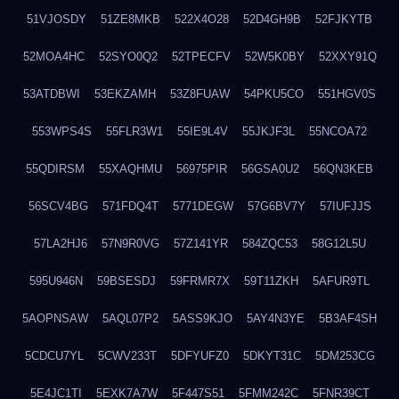
51VJOSDY
51ZE8MKB
522X4O28
52D4GH9B
52FJKYTB
52MOA4HC
52SYO0Q2
52TPECFV
52W5K0BY
52XXY91Q
53ATDBWI
53EKZAMH
53Z8FUAW
54PKU5CO
551HGV0S
553WPS4S
55FLR3W1
55IE9L4V
55JKJF3L
55NCOA72
55QDIRSM
55XAQHMU
56975PIR
56GSA0U2
56QN3KEB
56SCV4BG
571FDQ4T
5771DEGW
57G6BV7Y
57IUFJJS
57LA2HJ6
57N9R0VG
57Z141YR
584ZQC53
58G12L5U
595U946N
59BSESDJ
59FRMR7X
59T11ZKH
5AFUR9TL
5AOPNSAW
5AQL07P2
5ASS9KJO
5AY4N3YE
5B3AF4SH
5CDCU7YL
5CWV233T
5DFYUFZ0
5DKYT31C
5DM253CG
5E4JC1TI
5EXK7A7W
5F447S51
5FMM242C
5FNR39CT