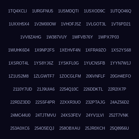
1TQ4XCLI
1URGFNU5
1USMDQTI
1USXOD9C
1UTQO46Q
1UXXH5X4
1V2M00OW
1VHOFJ5Z
1VLGOT3L
1VT6PD21
1VV8ZAHG
1W387VUY
1WFVB76Y
1WPX7P03
1WUHK6D4
1X9NP2FS
1XEHVF4N
1XFRA9ZO
1XS2YS68
1XSROT4L
1YS8YJ6Z
1YSKFL0G
1YUCNSFB
1YYN7W1J
1Z1US2M8
1ZLGWTF7
1ZOCGLFM
206VNFLF
20GH4EFO
2110Y7UD
21J9UIA6
2254Q10C
226DDKTL
22R2IX7P
22RDZ3DD
22S5F4PR
22XXR3UO
232PTAJG
24AZ56D2
24MC44U0
24TJTMVU
24XS3FEV
24YV1LVI
252T7VNK
253A0XC6
254O5EQJ
258OBXAU
25JR0XCH
25Q8956U