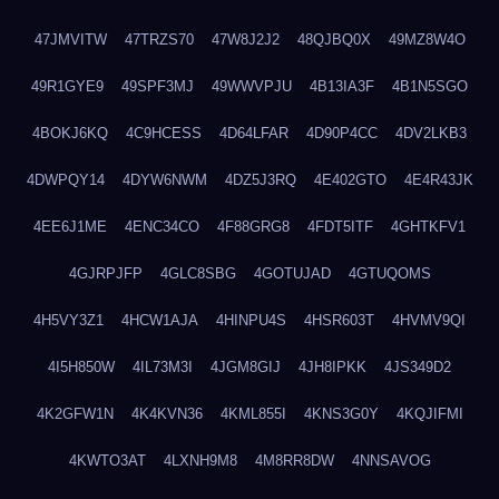
47JMVITW
47TRZS70
47W8J2J2
48QJBQ0X
49MZ8W4O
49R1GYE9
49SPF3MJ
49WWVPJU
4B13IA3F
4B1N5SGO
4BOKJ6KQ
4C9HCESS
4D64LFAR
4D90P4CC
4DV2LKB3
4DWPQY14
4DYW6NWM
4DZ5J3RQ
4E402GTO
4E4R43JK
4EE6J1ME
4ENC34CO
4F88GRG8
4FDT5ITF
4GHTKFV1
4GJRPJFP
4GLC8SBG
4GOTUJAD
4GTUQOMS
4H5VY3Z1
4HCW1AJA
4HINPU4S
4HSR603T
4HVMV9QI
4I5H850W
4IL73M3I
4JGM8GIJ
4JH8IPKK
4JS349D2
4K2GFW1N
4K4KVN36
4KML855I
4KNS3G0Y
4KQJIFMI
4KWTO3AT
4LXNH9M8
4M8RR8DW
4NNSAVOG