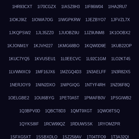
1HR93CXT
1I70CGZX
1IASZ8H3
1IF86W04
1IHA2RU7
1IOKJ9IZ
1IOWA7OG
1IWGPKRW
1JEZBYO7
1JFVZL7X
1JKQPSW2
1JL35ZZ0
1JUOBZ9U
1JZ9UNM8
1K1OOBX2
1KJONM1Y
1KJVH227
1KMG68BO
1KQW0D9E
1KUB22OP
1KUC7YQ5
1KVUSEU1
1L0EECVC
1L92C1GM
1LO2KT45
1LVWMXC9
1MF16JX6
1MZGQ4D3
1N3AELFF
1N3R82X5
1NERJOY9
1NIN2DXO
1NIPGIQG
1NTYF4RH
1NZ06F8Q
1OELGBE2
1OUI6BYG
1PET0A5T
1PMAFB0V
1PSGIWB2
1Q3BPV0D
1QBCT8D3
1QMT9XGT
1QWO8TSQ
1QYKS8IF
1RCW99QZ
1RDUWSSK
1RYOMZPR
1SFXG5XT
1SSBXDLO
1SZ258AV
1T04TFO9
1T3A32QI