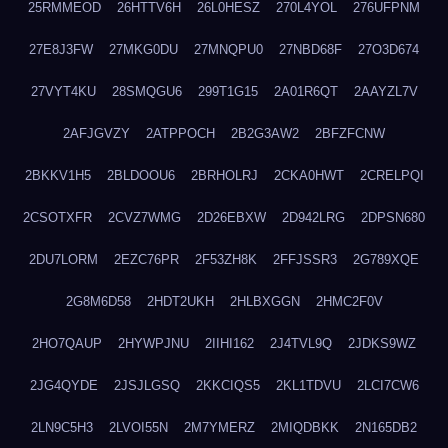
25RMMEOD
26HTTV6H
26L0HESZ
270L4YOL
276UFPNM
27E8J3FW
27MKG0DU
27MNQPU0
27NBD68F
27O3D674
27VYT4KU
28SMQGU6
299T1G15
2A01R6QT
2AAYZL7V
2AFJGVZY
2ATPPOCH
2B2G3AW2
2BFZFCNW
2BKKV1H5
2BLDOOU6
2BRHOLRJ
2CKA0HWT
2CRELPQI
2CSOTXFR
2CVZ7WMG
2D26EBXW
2D942LRG
2DPSN680
2DU7LORM
2EZC76PR
2F53ZH8K
2FFJSSR3
2G789XQE
2G8M6D58
2HDT2UKH
2HLBXGGN
2HMC2F0V
2HO7QAUP
2HYWPJNU
2IIHI162
2J4TVL9Q
2JDKS9WZ
2JG4QYDE
2JSJLGSQ
2KKCIQS5
2KL1TDVU
2LCI7CW6
2LN9C5H3
2LVOI55N
2M7YMERZ
2MIQDBKK
2N165DB2