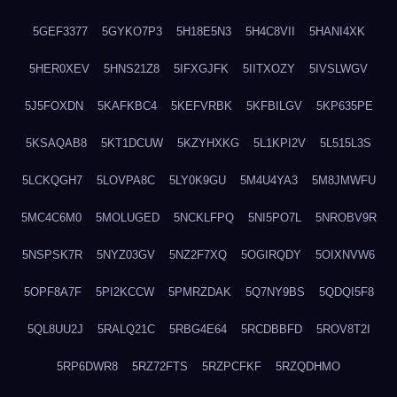
5GEF3377
5GYKO7P3
5H18E5N3
5H4C8VII
5HANI4XK
5HER0XEV
5HNS21Z8
5IFXGJFK
5IITXOZY
5IVSLWGV
5J5FOXDN
5KAFKBC4
5KEFVRBK
5KFBILGV
5KP635PE
5KSAQAB8
5KT1DCUW
5KZYHXKG
5L1KPI2V
5L515L3S
5LCKQGH7
5LOVPA8C
5LY0K9GU
5M4U4YA3
5M8JMWFU
5MC4C6M0
5MOLUGED
5NCKLFPQ
5NI5PO7L
5NROBV9R
5NSPSK7R
5NYZ03GV
5NZ2F7XQ
5OGIRQDY
5OIXNVW6
5OPF8A7F
5PI2KCCW
5PMRZDAK
5Q7NY9BS
5QDQI5F8
5QL8UU2J
5RALQ21C
5RBG4E64
5RCDBBFD
5ROV8T2I
5RP6DWR8
5RZ72FTS
5RZPCFKF
5RZQDHMO