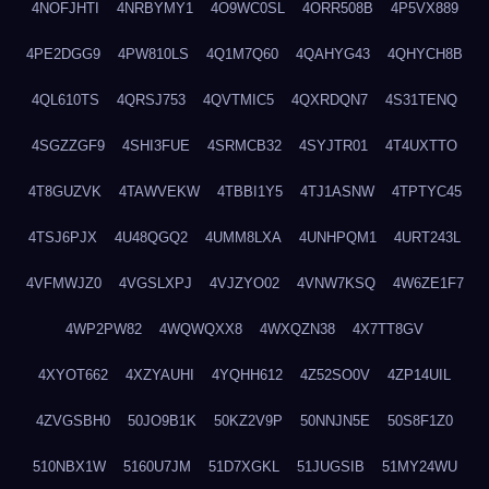
4NOFJHTI
4NRBYMY1
4O9WC0SL
4ORR508B
4P5VX889
4PE2DGG9
4PW810LS
4Q1M7Q60
4QAHYG43
4QHYCH8B
4QL610TS
4QRSJ753
4QVTMIC5
4QXRDQN7
4S31TENQ
4SGZZGF9
4SHI3FUE
4SRMCB32
4SYJTR01
4T4UXTTO
4T8GUZVK
4TAWVEKW
4TBBI1Y5
4TJ1ASNW
4TPTYC45
4TSJ6PJX
4U48QGQ2
4UMM8LXA
4UNHPQM1
4URT243L
4VFMWJZ0
4VGSLXPJ
4VJZYO02
4VNW7KSQ
4W6ZE1F7
4WP2PW82
4WQWQXX8
4WXQZN38
4X7TT8GV
4XYOT662
4XZYAUHI
4YQHH612
4Z52SO0V
4ZP14UIL
4ZVGSBH0
50JO9B1K
50KZ2V9P
50NNJN5E
50S8F1Z0
510NBX1W
5160U7JM
51D7XGKL
51JUGSIB
51MY24WU