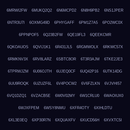
6MRWI2FW
6MUKQ2Q2
6N6MCPD2
6N8H9PB2
6NS1JPER
6NTR3U7I
6OXMG49D
6PHYGAFF
6PM1Z7A5
6PO2WC0X
6PPNPOF5
6Q23B2FW
6QE19FL3
6QEEKCMR
6QKOAUOS
6QVIJ1K1
6R431JL5
6RGMWOLX
6RKWC57X
6RMKNV3X
6RV8LARZ
6SBTC8OR
6T3R3AJM
6TKE2JE3
6TPRWJZM
6U06OJTH
6UJEQ0CF
6UQ42P16
6UTK14DG
6UU9ROQK
6UZUZF6L
6V4POCW2
6V6FZLKN
6VJVHI57
6VQ1DZQ1
6VZACB5E
6W0V02MY
6W1CRLU0
6WAOIUX0
6WJXFPEM
6WSY8NWU
6XFR4OTY
6XIHLDTU
6XL3E0EQ
6XP30R7N
6XQUAXFV
6XUCD56H
6XVXTC5I