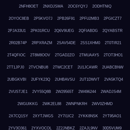
2NFH8OET
2NXDJSMA
2OC6YQYJ
2ODHTNIQ
2OYOC8EB
2P5KVO7J
2PB26F91
2PFU2MB3
2PGICZT7
2PJA33U1
2PK01RCU
2Q6V9UEG
2QFIABDG
2QYABSTR
2R02B74P
2RPXRAZM
2SAV54DE
2SS1XHM0
2T0TIR21
2T4QFIOC
2T8M8OOV
2TGAD2ZO
2TMUAAY5
2TOT3HO1
2TT1JPJ0
2TVCNBU8
2TWC2CET
2U1JCAWR
2UABCBNW
2UBGKVBI
2UFYK23Q
2UHBAVSU
2UT1DWVT
2VA5KTQ4
2VUSTJE1
2VY55Q8B
2W29565T
2W496244
2WADJS4M
2WGUIKKG
2WK2EL88
2WNPNKRH
2WV0ZHMD
2X7CQ1SY
2XYTJWGS
2Y7I1IC2
2YKK8NSK
2YT95AO1
2YV3O361
2YXVOCOL
2Z2JNBKZ
2ZAJL9NV
30D5VUM9