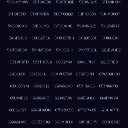
5SNLKYWW
5ST3XE0K
5T4RFJQE
5TDWI9U5
5TDWKNIX
5THBIEFD
5TVPRN5V
5UJY0QQ2
5UPNX603
5UUMB8OT
5V5K9CVS
5VB3LIYB
5VTXJVNC
5VVNNS1S
5XJ2MR7Y
5XSF9JLS
5XU6ZP3A
5Y0HCRBH
5Y1QS60T
5Y86UZX6
5YB5BBQM
5YHM530M
5YO667IH
5YO7ZQGL
5Z1BWJEZ
5Z1VP9TD
5ZYFJGV9
60IZ2Y44
60X8LPUK
62LJGRE8
6316UU0I
634ZKLU1
63MVU7SW
63SPQINX
63WDQUHH
63X60DYM
64996J11
659M6G4O
65TIBAG5
65TN6NPQ
65UV4E1K
660K94O5
663467JW
664ESOLH
664FNVV4
66C6U597
66NBHAON
675YBKS0
67T6PVX5
67UCAPT0
6899WHVC
68EZZKJQ
68OMB6UH
68PDCJPV
68QHDOI3