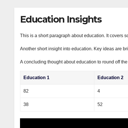
р
p
l
а
Education Insights
a
в
s
и
s
This is a short paragraph about education. It covers s
т
n
ь
Another short insight into education. Key ideas are br
i
A concluding thought about education to round off the
k
i
Education 1
Education 2
82
4
38
52