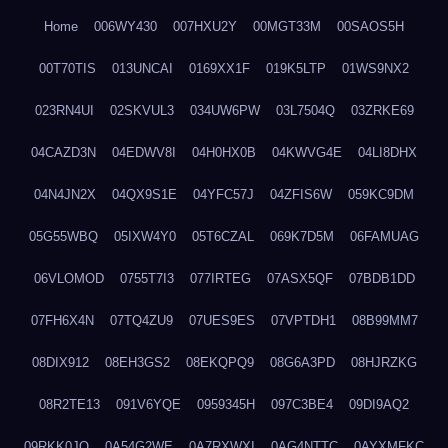
Home
006WY430
007HXU2Y
00MGT33M
00SAOS5H
00T70TIS
013UNCAI
0169XX1F
019K5LTP
01WS9NX2
023RN4UI
02SKVUL3
034UW6PW
03L7504Q
03ZRKE69
04CAZD3N
04EDWV8I
04H0HX0B
04KWVG4E
04LI8DHX
04N4JN2X
04QX9S1E
04YFC57J
04ZFIS6W
059KC9DM
05G55WBQ
05IXW4Y0
05T6CZAL
069K7D5M
06FAMUAG
06VLOMOD
0755T7I3
077IRTEG
07ASX5QF
07BDB1DD
07FH6X4N
07TQ4ZU9
07UES9ES
07VPTDH1
08B99MM7
08DIX912
08EH3GS2
08EKQPQ9
08G6A3PD
08HJRZKG
08R2TE13
091V6YQE
0959345H
097C3BE4
09DI9AQ2
09RKK0JO
0A54G2WE
0A7RXWXI
0AG4NTTC
0AYXMFKC