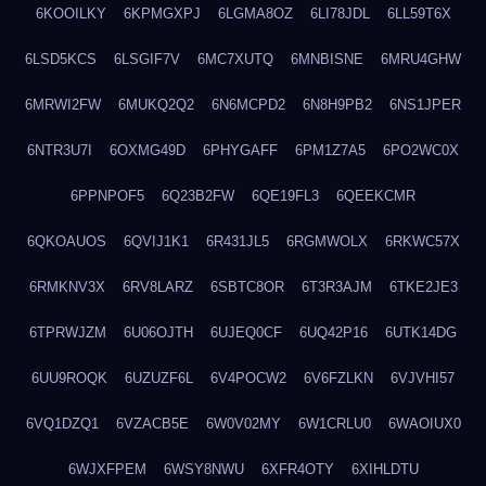
6KOOILKY
6KPMGXPJ
6LGMA8OZ
6LI78JDL
6LL59T6X
6LSD5KCS
6LSGIF7V
6MC7XUTQ
6MNBISNE
6MRU4GHW
6MRWI2FW
6MUKQ2Q2
6N6MCPD2
6N8H9PB2
6NS1JPER
6NTR3U7I
6OXMG49D
6PHYGAFF
6PM1Z7A5
6PO2WC0X
6PPNPOF5
6Q23B2FW
6QE19FL3
6QEEKCMR
6QKOAUOS
6QVIJ1K1
6R431JL5
6RGMWOLX
6RKWC57X
6RMKNV3X
6RV8LARZ
6SBTC8OR
6T3R3AJM
6TKE2JE3
6TPRWJZM
6U06OJTH
6UJEQ0CF
6UQ42P16
6UTK14DG
6UU9ROQK
6UZUZF6L
6V4POCW2
6V6FZLKN
6VJVHI57
6VQ1DZQ1
6VZACB5E
6W0V02MY
6W1CRLU0
6WAOIUX0
6WJXFPEM
6WSY8NWU
6XFR4OTY
6XIHLDTU