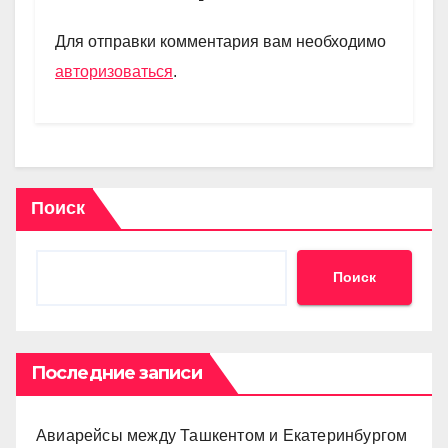
a
A
kl
в
m
p
a
и
Для отправки комментария вам необходимо
p
ss
ть
авторизоваться
.
ni
ki
Поиск
Поиск
Последние записи
Авиарейсы между Ташкентом и Екатеринбургом