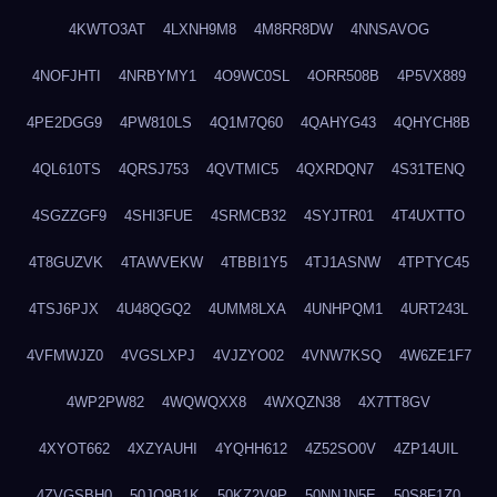
4KWTO3AT
4LXNH9M8
4M8RR8DW
4NNSAVOG
4NOFJHTI
4NRBYMY1
4O9WC0SL
4ORR508B
4P5VX889
4PE2DGG9
4PW810LS
4Q1M7Q60
4QAHYG43
4QHYCH8B
4QL610TS
4QRSJ753
4QVTMIC5
4QXRDQN7
4S31TENQ
4SGZZGF9
4SHI3FUE
4SRMCB32
4SYJTR01
4T4UXTTO
4T8GUZVK
4TAWVEKW
4TBBI1Y5
4TJ1ASNW
4TPTYC45
4TSJ6PJX
4U48QGQ2
4UMM8LXA
4UNHPQM1
4URT243L
4VFMWJZ0
4VGSLXPJ
4VJZYO02
4VNW7KSQ
4W6ZE1F7
4WP2PW82
4WQWQXX8
4WXQZN38
4X7TT8GV
4XYOT662
4XZYAUHI
4YQHH612
4Z52SO0V
4ZP14UIL
4ZVGSBH0
50JO9B1K
50KZ2V9P
50NNJN5E
50S8F1Z0