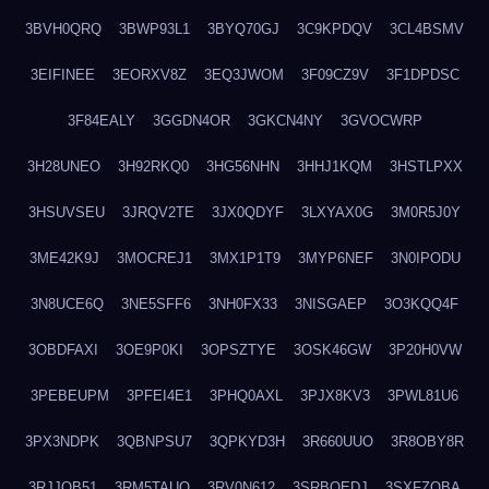
3BVH0QRQ
3BWP93L1
3BYQ70GJ
3C9KPDQV
3CL4BSMV
3EIFINEE
3EORXV8Z
3EQ3JWOM
3F09CZ9V
3F1DPDSC
3F84EALY
3GGDN4OR
3GKCN4NY
3GVOCWRP
3H28UNEO
3H92RKQ0
3HG56NHN
3HHJ1KQM
3HSTLPXX
3HSUVSEU
3JRQV2TE
3JX0QDYF
3LXYAX0G
3M0R5J0Y
3ME42K9J
3MOCREJ1
3MX1P1T9
3MYP6NEF
3N0IPODU
3N8UCE6Q
3NE5SFF6
3NH0FX33
3NISGAEP
3O3KQQ4F
3OBDFAXI
3OE9P0KI
3OPSZTYE
3OSK46GW
3P20H0VW
3PEBEUPM
3PFEI4E1
3PHQ0AXL
3PJX8KV3
3PWL81U6
3PX3NDPK
3QBNPSU7
3QPKYD3H
3R660UUO
3R8OBY8R
3RJJOB51
3RM5TAUQ
3RV0N612
3SRBQEDJ
3SXFZOBA