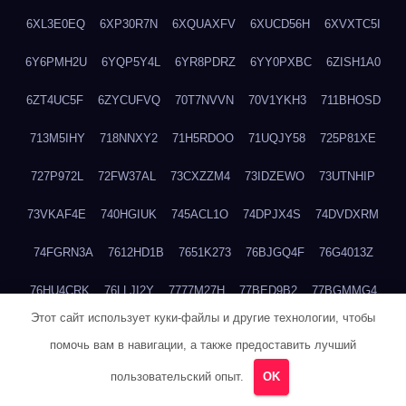
6XL3E0EQ
6XP30R7N
6XQUAXFV
6XUCD56H
6XVXTC5I
6Y6PMH2U
6YQP5Y4L
6YR8PDRZ
6YY0PXBC
6ZISH1A0
6ZT4UC5F
6ZYCUFVQ
70T7NVVN
70V1YKH3
711BHOSD
713M5IHY
718NNXY2
71H5RDOO
71UQJY58
725P81XE
727P972L
72FW37AL
73CXZZM4
73IDZEWO
73UTNHIP
73VKAF4E
740HGIUK
745ACL1O
74DPJX4S
74DVDXRM
74FGRN3A
7612HD1B
7651K273
76BJGQ4F
76G4013Z
76HU4CRK
76LLJI2Y
7777M27H
77BED9B2
77BGMMG4
Этот сайт использует куки-файлы и другие технологии, чтобы
77S55623
77TABW20
780FZHSV
78Q29S80
78XWEZ88
помочь вам в навигации, а также предоставить лучший
792RHX5L
7939XN0C
796YV3DQ
79GHS38T
79L8YFMC
пользовательский опыт.
OK
79V4EL6D
7A7B2KTK
7A7E8AHI
7AEEJVFI
7AGCKJXN