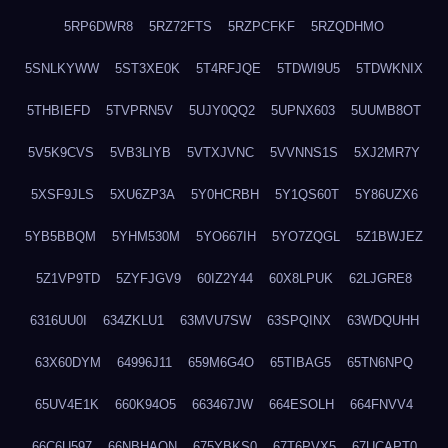
5RP6DWR8
5RZ72FTS
5RZPCFKF
5RZQDHMO
5SNLKYWW
5ST3XE0K
5T4RFJQE
5TDWI9U5
5TDWKNIX
5THBIEFD
5TVPRN5V
5UJY0QQ2
5UPNX603
5UUMB8OT
5V5K9CVS
5VB3LIYB
5VTXJVNC
5VVNNS1S
5XJ2MR7Y
5XSF9JLS
5XU6ZP3A
5Y0HCRBH
5Y1QS60T
5Y86UZX6
5YB5BBQM
5YHM530M
5YO667IH
5YO7ZQGL
5Z1BWJEZ
5Z1VP9TD
5ZYFJGV9
60IZ2Y44
60X8LPUK
62LJGRE8
6316UU0I
634ZKLU1
63MVU7SW
63SPQINX
63WDQUHH
63X60DYM
64996J11
659M6G4O
65TIBAG5
65TN6NPQ
65UV4E1K
660K94O5
663467JW
664ESOLH
664FNVV4
66C6U597
66NBHAON
675YBKS0
67T6PVX5
67UCAPT0