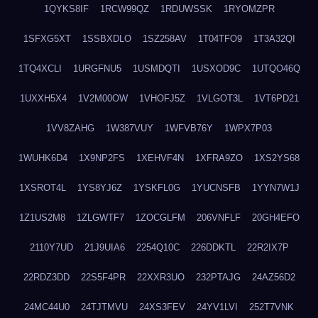
1QYKS8IF
1RCW99QZ
1RDUWSSK
1RYOMZPR
1SFXG5XT
1SSBXDLO
1SZ258AV
1T04TFO9
1T3A32QI
1TQ4XCLI
1URGFNU5
1USMDQTI
1USXOD9C
1UTQO46Q
1UXXH5X4
1V2M00OW
1VHOFJ5Z
1VLGOT3L
1VT6PD21
1VV8ZAHG
1W387VUY
1WFVB76Y
1WPX7P03
1WUHK6D4
1X9NP2FS
1XEHVF4N
1XFRA9ZO
1XS2YS68
1XSROT4L
1YS8YJ6Z
1YSKFL0G
1YUCNSFB
1YYN7W1J
1Z1US2M8
1ZLGWTF7
1ZOCGLFM
206VNFLF
20GH4EFO
2110Y7UD
21J9UIA6
2254Q10C
226DDKTL
22R2IX7P
22RDZ3DD
22S5F4PR
22XXR3UO
232PTAJG
24AZ56D2
24MC44U0
24TJTMVU
24XS3FEV
24YV1LVI
252T7VNK