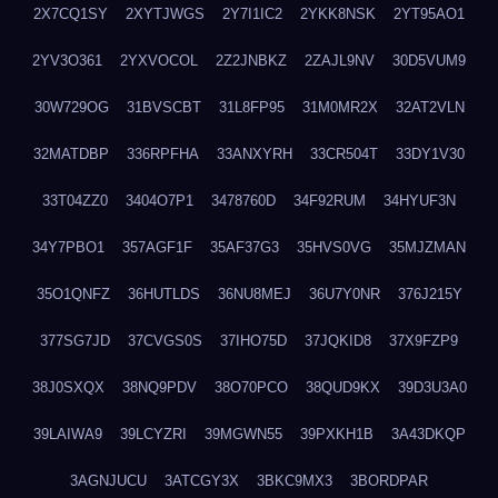
2X7CQ1SY
2XYTJWGS
2Y7I1IC2
2YKK8NSK
2YT95AO1
2YV3O361
2YXVOCOL
2Z2JNBKZ
2ZAJL9NV
30D5VUM9
30W729OG
31BVSCBT
31L8FP95
31M0MR2X
32AT2VLN
32MATDBP
336RPFHA
33ANXYRH
33CR504T
33DY1V30
33T04ZZ0
3404O7P1
3478760D
34F92RUM
34HYUF3N
34Y7PBO1
357AGF1F
35AF37G3
35HVS0VG
35MJZMAN
35O1QNFZ
36HUTLDS
36NU8MEJ
36U7Y0NR
376J215Y
377SG7JD
37CVGS0S
37IHO75D
37JQKID8
37X9FZP9
38J0SXQX
38NQ9PDV
38O70PCO
38QUD9KX
39D3U3A0
39LAIWA9
39LCYZRI
39MGWN55
39PXKH1B
3A43DKQP
3AGNJUCU
3ATCGY3X
3BKC9MX3
3BORDPAR