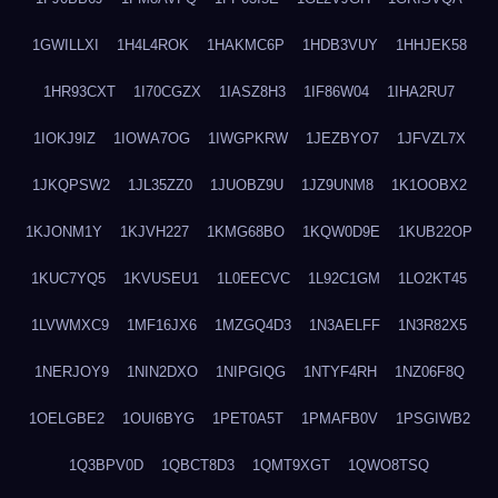
1GWILLXI
1H4L4ROK
1HAKMC6P
1HDB3VUY
1HHJEK58
1HR93CXT
1I70CGZX
1IASZ8H3
1IF86W04
1IHA2RU7
1IOKJ9IZ
1IOWA7OG
1IWGPKRW
1JEZBYO7
1JFVZL7X
1JKQPSW2
1JL35ZZ0
1JUOBZ9U
1JZ9UNM8
1K1OOBX2
1KJONM1Y
1KJVH227
1KMG68BO
1KQW0D9E
1KUB22OP
1KUC7YQ5
1KVUSEU1
1L0EECVC
1L92C1GM
1LO2KT45
1LVWMXC9
1MF16JX6
1MZGQ4D3
1N3AELFF
1N3R82X5
1NERJOY9
1NIN2DXO
1NIPGIQG
1NTYF4RH
1NZ06F8Q
1OELGBE2
1OUI6BYG
1PET0A5T
1PMAFB0V
1PSGIWB2
1Q3BPV0D
1QBCT8D3
1QMT9XGT
1QWO8TSQ