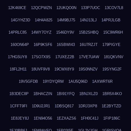
12K469CE
12QCPWZN
12UKQO0N
133P7UOC
13COV7L8
14GYHZ3D
14H4A825
14M9BJ75
14NJ13LJ
14PRJLGB
14PRLC85
14WY7OYZ
1546DY9V
15B2SHBQ
15C9WR6H
160ON64P
16P9KSF6
16SBWI43
16U7RZJT
179PIGYE
17HG5UY8
17SO7X9S
17UXEZ2B
17VE7UAW
181QKVNV
18FL2H11
18UVF9V8
19CWX8Y9
19S0NNZV
19SYNG2F
19V5GFDB
19YDYQRW
1AU5Q96D
1AXWRT6R
1B3DEC8P
1BHACZIN
1BI91YFQ
1BNJXLZ0
1BR5X4KO
1CFFT9FI
1D9U2JR1
1DBSQ817
1DRJ3XP8
1E2BYTZD
1E8JEY8J
1EN94O56
1EZXAZS6
1FH0C41J
1FIP186C
1FJ0BB6J
1FM8AVFQ
1FP03I5E
1GL2VJGH
1GRISVQA