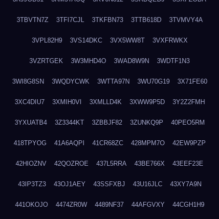
3TBVTN7Z
3TFI7CJL
3TKFBN73
3TTB618D
3TVMVY4A
3VPL82H9
3VS14DKC
3VX5WW8T
3VXFRWKX
3VZRTGEK
3W3MHD4O
3WAD8W9N
3WDTF1N3
3WI8G8SN
3WQDYCWK
3WTTA97N
3WU70G19
3X71FE60
3XC4DIU7
3XMIH0VI
3XMLLD4K
3XWW9P5D
3Y2Z2FMH
3YXUATB4
3Z3344KT
3ZBBJF82
3ZUNKQ9P
40PEO5RM
418TPYOG
41A6AQPI
41CR68ZC
428MPM7O
42EW9PZP
42HIOZNV
42QOZROE
437L5RRA
43BE766X
43EEF23E
43IP3TZ3
43OJ1AEY
43SSFXBJ
43U16JLC
43XY7A9N
441OKOJO
4474ZR0W
4489NF37
44AFGVXY
44CGH1H9