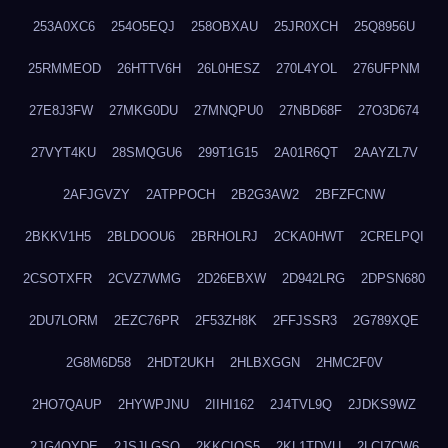
253A0XC6
254O5EQJ
258OBXAU
25JR0XCH
25Q8956U
25RMMEOD
26HTTV6H
26L0HESZ
270L4YOL
276UFPNM
27E8J3FW
27MKG0DU
27MNQPU0
27NBD68F
27O3D674
27VYT4KU
28SMQGU6
299T1G15
2A01R6QT
2AAYZL7V
2AFJGVZY
2ATPPOCH
2B2G3AW2
2BFZFCNW
2BKKV1H5
2BLDOOU6
2BRHOLRJ
2CKA0HWT
2CRELPQI
2CSOTXFR
2CVZ7WMG
2D26EBXW
2D942LRG
2DPSN680
2DU7LORM
2EZC76PR
2F53ZH8K
2FFJSSR3
2G789XQE
2G8M6D58
2HDT2UKH
2HLBXGGN
2HMC2F0V
2HO7QAUP
2HYWPJNU
2IIHI162
2J4TVL9Q
2JDKS9WZ
2JG4QYDE
2JSJLGSQ
2KKCIQS5
2KL1TDVU
2LCI7CW6