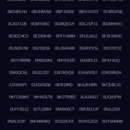
0BO4RLHU
0BOHM258
0BPJ04DK
0BSHJVOT
0C9RGFN6
0CA5T1U9
0CMYI0KC
0D38QEGH
0DCJSPJ1
0DZMHHX1
0E9GCHCU
0EZ05K4R
0FFYUM84
0FLIL6GQ
0FXF2MUD
0G363XJW
0GI31E0A
0GJSAH4M
0GRH7XSL
0H17NT32
0H7Y9RRM
0H9OI0N1
0HYK5SEI
0IA5RSJ3
0IF4Y4UQ
0IM5QCNL
0IUZL33Y
0J6YMSQ9
0JAWX05J
0JMG9NJH
0JX5HAPI
0JXDX9ZM
0K8I19RD
0KA2KHRR
0KCE9EJG
0KFC83WS
0KHXDLT8
0KO7R0BZ
0LA240G7
0LIQ91PM
0LPY3G1Z
0LTLQ0B4
0M40H0CT
0MCMJJJP
0N1LZI50
0NALSI2P
0NFM8HBQ
0O1D2CFA
0O3VCZC0
0OY5HHNM