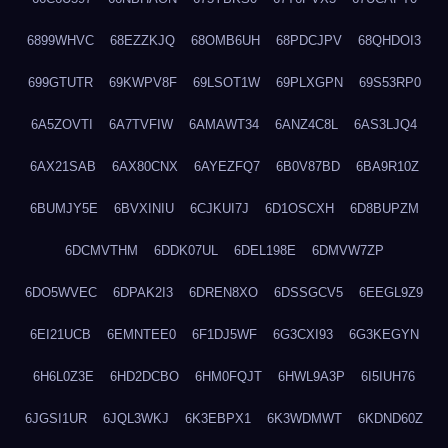
6899WHVC
68EZZKJQ
68OMB6UH
68PDCJPV
68QHDOI3
699GTUTR
69KWPV8F
69LSOT1W
69PLXGPN
69S53RP0
6A5ZOVTI
6A7TVFIW
6AMAWT34
6ANZ4C8L
6AS3LJQ4
6AX21SAB
6AX80CNX
6AYEZFQ7
6B0V87BD
6BA9R10Z
6BUMJY5E
6BVXINIU
6CJKUI7J
6D1OSCXH
6D8BUPZM
6DCMVTHM
6DDK07UL
6DEL198E
6DMVW7ZP
6DO5WVEC
6DPAK2I3
6DREN8XO
6DSSGCV5
6EEGL9Z9
6EI21UCB
6EMNTEE0
6F1DJ5WF
6G3CXI93
6G3KEGYN
6H6L0Z3E
6HD2DCBO
6HM0FQJT
6HWL9A3P
6I5IUH76
6JGSI1UR
6JQL3WKJ
6K3EBPX1
6K3WDMWT
6KDND60Z