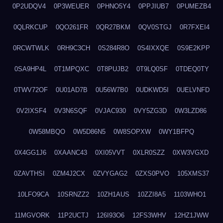
0P2UDQV4
0P3WEUER
0PHNO5Y4
0PPJIUB7
0PUMEZB4
0QLRKCUP
0QO261FR
0QR27BKM
0QV0STGJ
0R7FXEI4
0RCWTWLK
0RH9C3CH
0S284R8O
0S4IXXQE
0S9E2KPP
0SA9HP4L
0T1MPQXC
0T8PUJB2
0T9LQ0SF
0TDEQ0TY
0TWV72OF
0U01AD7B
0U56W7B0
0UDKWD5I
0UELVNFD
0V2IXSF4
0V3N6SQF
0VJAC930
0VY5ZG3D
0W3LZD86
0W58MBQO
0W5D86N5
0W8SOPXW
0WY1BFPQ
0X4GG1J6
0XAANC43
0XI05VVT
0XLR0SZZ
0XW3VGXD
0ZAVTHSI
0ZM4J2CX
0ZVYGAG2
0ZXS0PVO
105XMS37
10LFO9CA
10SRNZZ2
10ZH1AUS
10ZZI8A5
1103WHO1
11MGVORK
11P2UCTJ
126I93O6
12FS3WHV
12HZ1JWW