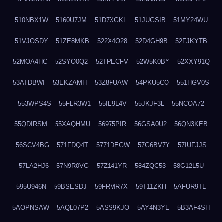
510NBX1W
5160U7JM
51D7XGKL
51JUGSIB
51MY24WU
51VJOSDY
51ZE8MKB
522X4O28
52D4GH9B
52FJKYTB
52MOA4HC
52SYO0Q2
52TPECFV
52W5K0BY
52XXY91Q
53ATDBWI
53EKZAMH
53Z8FUAW
54PKU5CO
551HGV0S
553WPS4S
55FLR3W1
55IE9L4V
55JKJF3L
55NCOA72
55QDIRSM
55XAQHMU
56975PIR
56GSA0U2
56QN3KEB
56SCV4BG
571FDQ4T
5771DEGW
57G6BV7Y
57IUFJJS
57LA2HJ6
57N9R0VG
57Z141YR
584ZQC53
58G12L5U
595U946N
59BSESDJ
59FRMR7X
59T11ZKH
5AFUR9TL
5AOPNSAW
5AQL07P2
5ASS9KJO
5AY4N3YE
5B3AF4SH