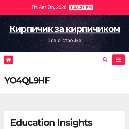
Перейти
Пт. Авг 7th, 2026
1:52:28 PM
к
содержимому
Кирпичик за кирпичиком
Все о стройке
YO4QL9HF
Education Insights