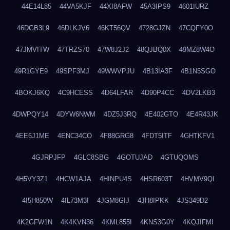
44E14L85
44VA5KJF
44XI8AFW
45A3IPS9
4601IURZ
46DGB3L9
46DLKJV6
46KT56QV
4728GJZN
47CQFY0O
47JMVITW
47TRZS70
47W8J2J2
48QJBQ0X
49MZ8W4O
49R1GYE9
49SPF3MJ
49WWVPJU
4B13IA3F
4B1N5SGO
4BOKJ6KQ
4C9HCESS
4D64LFAR
4D90P4CC
4DV2LKB3
4DWPQY14
4DYW6NWM
4DZ5J3RQ
4E402GTO
4E4R43JK
4EE6J1ME
4ENC34CO
4F88GRG8
4FDT5ITF
4GHTKFV1
4GJRPJFP
4GLC8SBG
4GOTUJAD
4GTUQOMS
4H5VY3Z1
4HCW1AJA
4HINPU4S
4HSR603T
4HVMV9QI
4I5H850W
4IL73M3I
4JGM8GIJ
4JH8IPKK
4JS349D2
4K2GFW1N
4K4KVN36
4KML855I
4KNS3G0Y
4KQJIFMI