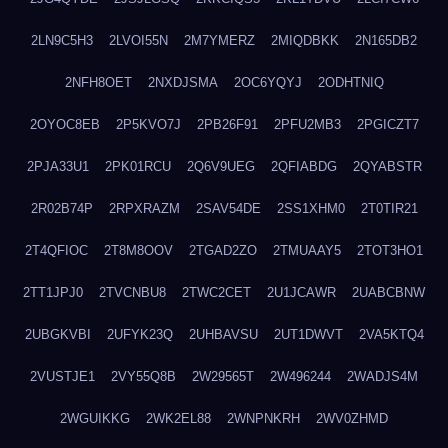
2LN9C5H3
2LVOI55N
2M7YMERZ
2MIQDBKK
2N165DB2
2NFH8OET
2NXDJSMA
2OC6YQYJ
2ODHTNIQ
2OYOC8EB
2P5KVO7J
2PB26F91
2PFU2MB3
2PGICZT7
2PJA33U1
2PK01RCU
2Q6V9UEG
2QFIABDG
2QYABSTR
2R02B74P
2RPXRAZM
2SAV54DE
2SS1XHM0
2T0TIR21
2T4QFIOC
2T8M8OOV
2TGAD2ZO
2TMUAAY5
2TOT3HO1
2TT1JPJ0
2TVCNBU8
2TWC2CET
2U1JCAWR
2UABCBNW
2UBGKVBI
2UFYK23Q
2UHBAVSU
2UT1DWVT
2VA5KTQ4
2VUSTJE1
2VY55Q8B
2W29565T
2W496244
2WADJS4M
2WGUIKKG
2WK2EL88
2WNPNKRH
2WV0ZHMD