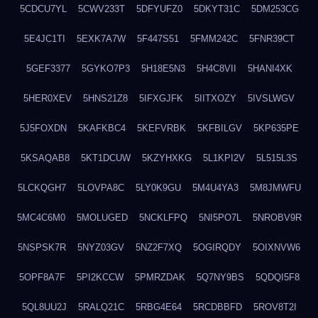
5CDCU7YL
5CWV233T
5DFYUFZ0
5DKYT31C
5DM253CG
5E4JC1TI
5EXK7A7W
5F447S51
5FMM242C
5FNR39CT
5GEF3377
5GYKO7P3
5H18E5N3
5H4C8VII
5HANI4XK
5HER0XEV
5HNS21Z8
5IFXGJFK
5IITXOZY
5IVSLWGV
5J5FOXDN
5KAFKBC4
5KEFVRBK
5KFBILGV
5KP635PE
5KSAQAB8
5KT1DCUW
5KZYHXKG
5L1KPI2V
5L515L3S
5LCKQGH7
5LOVPA8C
5LY0K9GU
5M4U4YA3
5M8JMWFU
5MC4C6M0
5MOLUGED
5NCKLFPQ
5NI5PO7L
5NROBV9R
5NSPSK7R
5NYZ03GV
5NZ2F7XQ
5OGIRQDY
5OIXNVW6
5OPF8A7F
5PI2KCCW
5PMRZDAK
5Q7NY9BS
5QDQI5F8
5QL8UU2J
5RALQ21C
5RBG4E64
5RCDBBFD
5ROV8T2I