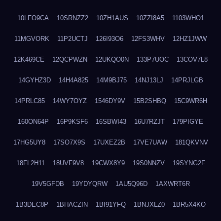
10LFO9CA
10SRNZZ2
10ZH1AUS
10ZZI8A5
1103WHO1
11MGVORK
11P2UCTJ
126I93O6
12FS3WHV
12HZ1JWW
12K469CE
12QCPWZN
12UKQO0N
133P7UOC
13COV7L8
14GYHZ3D
14H4A825
14M9BJ75
14NJ13LJ
14PRJLGB
14PRLC85
14WY7OYZ
1546DY9V
15B2SHBQ
15C9WR6H
160ON64P
16P9KSF6
16SBWI43
16U7RZJT
179PIGYE
17HG5UY8
17SO7X9S
17UXEZ2B
17VE7UAW
181QKVNV
18FL2H11
18UVF9V8
19CWX8Y9
19S0NNZV
19SYNG2F
19V5GFDB
19YDYQRW
1AU5Q96D
1AXWRT6R
1B3DEC8P
1BHACZIN
1BI91YFQ
1BNJXLZ0
1BR5X4KO