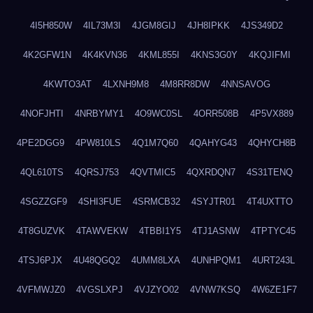
4I5H850W
4IL73M3I
4JGM8GIJ
4JH8IPKK
4JS349D2
4K2GFW1N
4K4KVN36
4KML855I
4KNS3G0Y
4KQJIFMI
4KWTO3AT
4LXNH9M8
4M8RR8DW
4NNSAVOG
4NOFJHTI
4NRBYMY1
4O9WC0SL
4ORR508B
4P5VX889
4PE2DGG9
4PW810LS
4Q1M7Q60
4QAHYG43
4QHYCH8B
4QL610TS
4QRSJ753
4QVTMIC5
4QXRDQN7
4S31TENQ
4SGZZGF9
4SHI3FUE
4SRMCB32
4SYJTR01
4T4UXTTO
4T8GUZVK
4TAWVEKW
4TBBI1Y5
4TJ1ASNW
4TPTYC45
4TSJ6PJX
4U48QGQ2
4UMM8LXA
4UNHPQM1
4URT243L
4VFMWJZ0
4VGSLXPJ
4VJZYO02
4VNW7KSQ
4W6ZE1F7