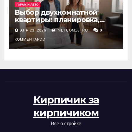
ГАРАЖ И АВТО
Выбор двухкомнатной
квартиры: планировка,
состояние жилья и
АПР 23, 2026
METCOM16_RU
0
проверка документов
КОММЕНТАРИИ
Кирпичик за
кирпичиком
Все о стройке