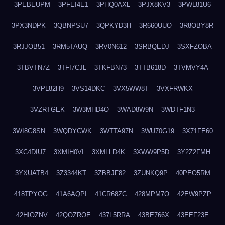
3PEBEUPM
3PFEI4E1
3PHQ0AXL
3PJX8KV3
3PWL81U6
3PX3NDPK
3QBNPSU7
3QPKYD3H
3R660UUO
3R8OBY8R
3RJJOB51
3RM5TAUQ
3RV0N612
3SRBQEDJ
3SXFZOBA
3TBVTN7Z
3TFI7CJL
3TKFBN73
3TTB618D
3TVMVY4A
3VPL82H9
3VS14DKC
3VX5WW8T
3VXFRWKX
3VZRTGEK
3W3MHD4O
3WAD8W9N
3WDTF1N3
3WI8G8SN
3WQDYCWK
3WTTA97N
3WU70G19
3X71FE60
3XC4DIU7
3XMIH0VI
3XMLLD4K
3XWW9P5D
3Y2Z2FMH
3YXUATB4
3Z3344KT
3ZBBJF82
3ZUNKQ9P
40PEO5RM
418TPYOG
41A6AQPI
41CR68ZC
428MPM7O
42EW9PZP
42HIOZNV
42QOZROE
437L5RRA
43BE766X
43EEF23E