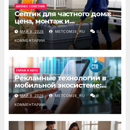
БИЗНЕС СОВЕТНИК
Септик для частного дома:
цена, монтаж и
организация автономной
МАЙ 9, 2026
METCOM16_RU
0
канализации
КОММЕНТАРИИ
ГАРАЖ И АВТО
Рекламные технологии в
мобильной экосистеме:
ключевые сервисы и
МАЙ 8, 2026
METCOM16_RU
0
принципы работы
КОММЕНТАРИИ