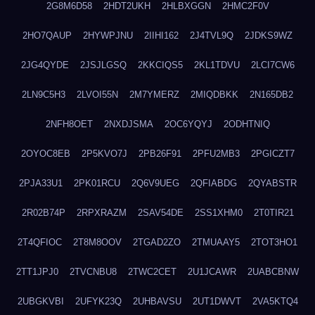
2G8M6D58
2HDT2UKH
2HLBXGGN
2HMC2F0V
2HO7QAUP
2HYWPJNU
2IIHI162
2J4TVL9Q
2JDKS9WZ
2JG4QYDE
2JSJLGSQ
2KKCIQS5
2KL1TDVU
2LCI7CW6
2LN9C5H3
2LVOI55N
2M7YMERZ
2MIQDBKK
2N165DB2
2NFH8OET
2NXDJSMA
2OC6YQYJ
2ODHTNIQ
2OYOC8EB
2P5KVO7J
2PB26F91
2PFU2MB3
2PGICZT7
2PJA33U1
2PK01RCU
2Q6V9UEG
2QFIABDG
2QYABSTR
2R02B74P
2RPXRAZM
2SAV54DE
2SS1XHM0
2T0TIR21
2T4QFIOC
2T8M8OOV
2TGAD2ZO
2TMUAAY5
2TOT3HO1
2TT1JPJ0
2TVCNBU8
2TWC2CET
2U1JCAWR
2UABCBNW
2UBGKVBI
2UFYK23Q
2UHBAVSU
2UT1DWVT
2VA5KTQ4