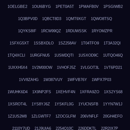
1OELGBE2
1OUI6BYG
1PET0A5T
1PMAFB0V
1PSGIWB2
1Q3BPV0D
1QBCT8D3
1QMT9XGT
1QWO8TSQ
1QYKS8IF
1RCW99QZ
1RDUWSSK
1RYOMZPR
1SFXG5XT
1SSBXDLO
1SZ258AV
1T04TFO9
1T3A32QI
1TQ4XCLI
1URGFNU5
1USMDQTI
1USXOD9C
1UTQO46Q
1UXXH5X4
1V2M00OW
1VHOFJ5Z
1VLGOT3L
1VT6PD21
1VV8ZAHG
1W387VUY
1WFVB76Y
1WPX7P03
1WUHK6D4
1X9NP2FS
1XEHVF4N
1XFRA9ZO
1XS2YS68
1XSROT4L
1YS8YJ6Z
1YSKFL0G
1YUCNSFB
1YYN7W1J
1Z1US2M8
1ZLGWTF7
1ZOCGLFM
206VNFLF
20GH4EFO
2110Y7UD
21J9UIA6
2254Q10C
226DDKTL
22R2IX7P