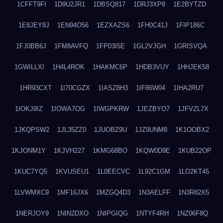
1CFFT9FI
1D9U2JR1
1DBSQ817
1DRJ3XP8
1E2BYTZD
1E8JEY8J
1EN94O56
1EZXAZS6
1FH0C41J
1FIP186C
1FJ0BB6J
1FM8AVFQ
1FP03I5E
1GL2VJGH
1GRISVQA
1GWILLXI
1H4L4ROK
1HAKMC6P
1HDB3VUY
1HHJEK58
1HR93CXT
1I70CGZX
1IASZ8H3
1IF86W04
1IHA2RU7
1IOKJ9IZ
1IOWA7OG
1IWGPKRW
1JEZBYO7
1JFVZL7X
1JKQPSW2
1JL35ZZ0
1JUOBZ9U
1JZ9UNM8
1K1OOBX2
1KJONM1Y
1KJVH227
1KMG68BO
1KQW0D9E
1KUB22OP
1KUC7YQ5
1KVUSEU1
1L0EECVC
1L92C1GM
1LO2KT45
1LVWMXC9
1MF16JX6
1MZGQ4D3
1N3AELFF
1N3R82X5
1NERJOY9
1NIN2DXO
1NIPGIQG
1NTYF4RH
1NZ06F8Q