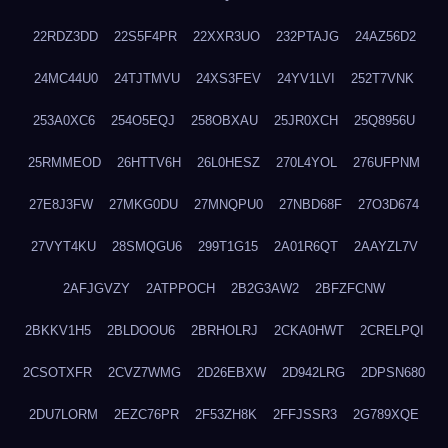
22RDZ3DD
22S5F4PR
22XXR3UO
232PTAJG
24AZ56D2
24MC44U0
24TJTMVU
24XS3FEV
24YV1LVI
252T7VNK
253A0XC6
254O5EQJ
258OBXAU
25JR0XCH
25Q8956U
25RMMEOD
26HTTV6H
26L0HESZ
270L4YOL
276UFPNM
27E8J3FW
27MKG0DU
27MNQPU0
27NBD68F
27O3D674
27VYT4KU
28SMQGU6
299T1G15
2A01R6QT
2AAYZL7V
2AFJGVZY
2ATPPOCH
2B2G3AW2
2BFZFCNW
2BKKV1H5
2BLDOOU6
2BRHOLRJ
2CKA0HWT
2CRELPQI
2CSOTXFR
2CVZ7WMG
2D26EBXW
2D942LRG
2DPSN680
2DU7LORM
2EZC76PR
2F53ZH8K
2FFJSSR3
2G789XQE