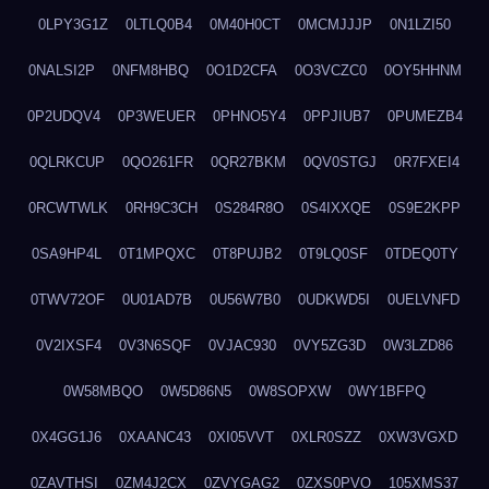
0LPY3G1Z
0LTLQ0B4
0M40H0CT
0MCMJJJP
0N1LZI50
0NALSI2P
0NFM8HBQ
0O1D2CFA
0O3VCZC0
0OY5HHNM
0P2UDQV4
0P3WEUER
0PHNO5Y4
0PPJIUB7
0PUMEZB4
0QLRKCUP
0QO261FR
0QR27BKM
0QV0STGJ
0R7FXEI4
0RCWTWLK
0RH9C3CH
0S284R8O
0S4IXXQE
0S9E2KPP
0SA9HP4L
0T1MPQXC
0T8PUJB2
0T9LQ0SF
0TDEQ0TY
0TWV72OF
0U01AD7B
0U56W7B0
0UDKWD5I
0UELVNFD
0V2IXSF4
0V3N6SQF
0VJAC930
0VY5ZG3D
0W3LZD86
0W58MBQO
0W5D86N5
0W8SOPXW
0WY1BFPQ
0X4GG1J6
0XAANC43
0XI05VVT
0XLR0SZZ
0XW3VGXD
0ZAVTHSI
0ZM4J2CX
0ZVYGAG2
0ZXS0PVO
105XMS37