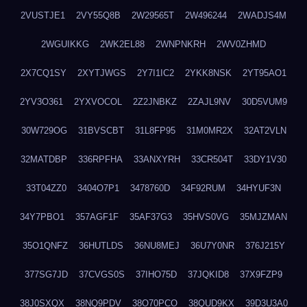
2VUSTJE1
2VY55Q8B
2W29565T
2W496244
2WADJS4M
2WGUIKKG
2WK2EL88
2WNPNKRH
2WV0ZHMD
2X7CQ1SY
2XYTJWGS
2Y7I1IC2
2YKK8NSK
2YT95AO1
2YV3O361
2YXVOCOL
2Z2JNBKZ
2ZAJL9NV
30D5VUM9
30W729OG
31BVSCBT
31L8FP95
31M0MR2X
32AT2VLN
32MATDBP
336RPFHA
33ANXYRH
33CR504T
33DY1V30
33T04ZZ0
3404O7P1
3478760D
34F92RUM
34HYUF3N
34Y7PBO1
357AGF1F
35AF37G3
35HVS0VG
35MJZMAN
35O1QNFZ
36HUTLDS
36NU8MEJ
36U7Y0NR
376J215Y
377SG7JD
37CVGS0S
37IHO75D
37JQKID8
37X9FZP9
38J0SXQX
38NQ9PDV
38O70PCO
38QUD9KX
39D3U3A0