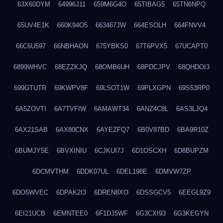
63X60DYM
64996J11
659M6G4O
65TIBAG5
65TN6NPQ
65UV4E1K
660K94O5
663467JW
664ESOLH
664FNVV4
66C6U597
66NBHAON
675YBKS0
67T6PVX5
67UCAPT0
6899WHVC
68EZZKJQ
68OMB6UH
68PDCJPV
68QHDOI3
699GTUTR
69KWPV8F
69LSOT1W
69PLXGPN
69S53RP0
6A5ZOVTI
6A7TVFIW
6AMAWT34
6ANZ4C8L
6AS3LJQ4
6AX21SAB
6AX80CNX
6AYEZFQ7
6B0V87BD
6BA9R10Z
6BUMJY5E
6BVXINIU
6CJKUI7J
6D1OSCXH
6D8BUPZM
6DCMVTHM
6DDK07UL
6DEL198E
6DMVW7ZP
6DO5WVEC
6DPAK2I3
6DREN8XO
6DSSGCV5
6EEGL9Z9
6EI21UCB
6EMNTEE0
6F1DJ5WF
6G3CXI93
6G3KEGYN