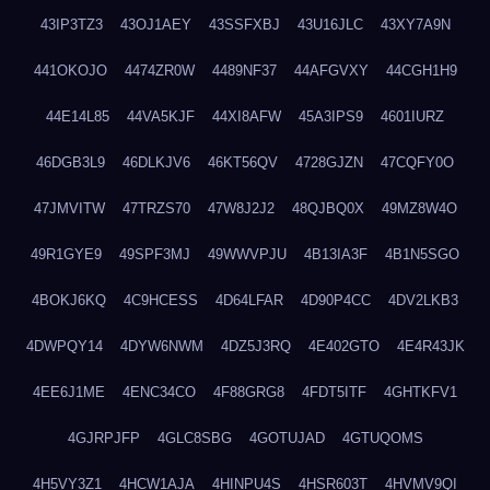
43IP3TZ3
43OJ1AEY
43SSFXBJ
43U16JLC
43XY7A9N
441OKOJO
4474ZR0W
4489NF37
44AFGVXY
44CGH1H9
44E14L85
44VA5KJF
44XI8AFW
45A3IPS9
4601IURZ
46DGB3L9
46DLKJV6
46KT56QV
4728GJZN
47CQFY0O
47JMVITW
47TRZS70
47W8J2J2
48QJBQ0X
49MZ8W4O
49R1GYE9
49SPF3MJ
49WWVPJU
4B13IA3F
4B1N5SGO
4BOKJ6KQ
4C9HCESS
4D64LFAR
4D90P4CC
4DV2LKB3
4DWPQY14
4DYW6NWM
4DZ5J3RQ
4E402GTO
4E4R43JK
4EE6J1ME
4ENC34CO
4F88GRG8
4FDT5ITF
4GHTKFV1
4GJRPJFP
4GLC8SBG
4GOTUJAD
4GTUQOMS
4H5VY3Z1
4HCW1AJA
4HINPU4S
4HSR603T
4HVMV9QI