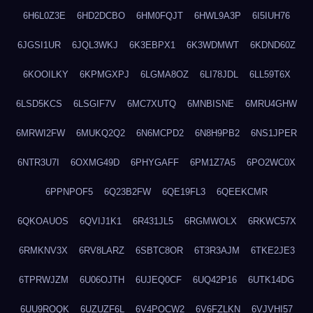
6H6L0Z3E
6HD2DCBO
6HM0FQJT
6HWL9A3P
6I5IUH76
6JGSI1UR
6JQL3WKJ
6K3EBPX1
6K3WDMWT
6KDND60Z
6KOOILKY
6KPMGXPJ
6LGMA8OZ
6LI78JDL
6LL59T6X
6LSD5KCS
6LSGIF7V
6MC7XUTQ
6MNBISNE
6MRU4GHW
6MRWI2FW
6MUKQ2Q2
6N6MCPD2
6N8H9PB2
6NS1JPER
6NTR3U7I
6OXMG49D
6PHYGAFF
6PM1Z7A5
6PO2WC0X
6PPNPOF5
6Q23B2FW
6QE19FL3
6QEEKCMR
6QKOAUOS
6QVIJ1K1
6R431JL5
6RGMWOLX
6RKWC57X
6RMKNV3X
6RV8LARZ
6SBTC8OR
6T3R3AJM
6TKE2JE3
6TPRWJZM
6U06OJTH
6UJEQ0CF
6UQ42P16
6UTK14DG
6UU9ROQK
6UZUZF6L
6V4POCW2
6V6FZLKN
6VJVHI57