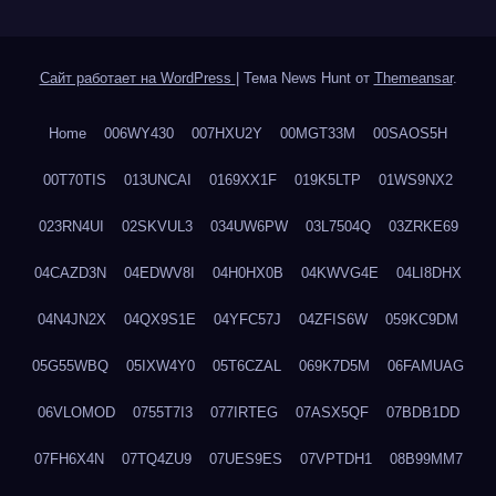
Сайт работает на WordPress
|
Тема News Hunt от
Themeansar
.
Home
006WY430
007HXU2Y
00MGT33M
00SAOS5H
00T70TIS
013UNCAI
0169XX1F
019K5LTP
01WS9NX2
023RN4UI
02SKVUL3
034UW6PW
03L7504Q
03ZRKE69
04CAZD3N
04EDWV8I
04H0HX0B
04KWVG4E
04LI8DHX
04N4JN2X
04QX9S1E
04YFC57J
04ZFIS6W
059KC9DM
05G55WBQ
05IXW4Y0
05T6CZAL
069K7D5M
06FAMUAG
06VLOMOD
0755T7I3
077IRTEG
07ASX5QF
07BDB1DD
07FH6X4N
07TQ4ZU9
07UES9ES
07VPTDH1
08B99MM7