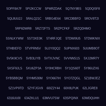
5OPF8A7F
5PI2KCCW
5PMRZDAK
5Q7NY9BS
5QDQI5F8
5QL8UU2J
5RALQ21C
5RBG4E64
5RCDBBFD
5ROV8T2I
5RP6DWR8
5RZ72FTS
5RZPCFKF
5RZQDHMO
5SNLKYWW
5ST3XE0K
5T4RFJQE
5TDWI9U5
5TDWKNIX
5THBIEFD
5TVPRN5V
5UJY0QQ2
5UPNX603
5UUMB8OT
5V5K9CVS
5VB3LIYB
5VTXJVNC
5VVNNS1S
5XJ2MR7Y
5XSF9JLS
5XU6ZP3A
5Y0HCRBH
5Y1QS60T
5Y86UZX6
5YB5BBQM
5YHM530M
5YO667IH
5YO7ZQGL
5Z1BWJEZ
5Z1VP9TD
5ZYFJGV9
60IZ2Y44
60X8LPUK
62LJGRE8
6316UU0I
634ZKLU1
63MVU7SW
63SPQINX
63WDQUHH