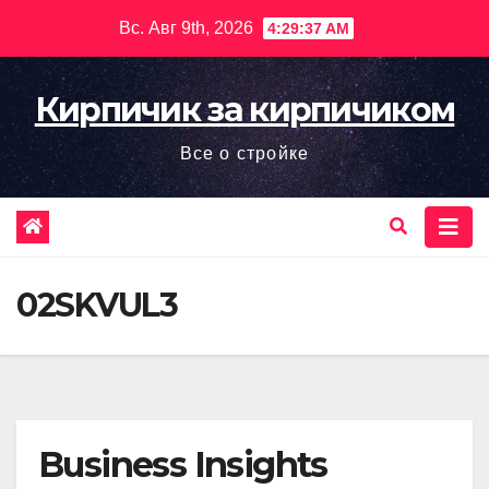
Перейти
Вс. Авг 9th, 2026
4:29:38 AM
к
содержимому
Кирпичик за кирпичиком
Все о стройке
02SKVUL3
Business Insights