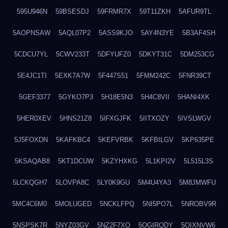
595U946N
59BSESDJ
59FRMR7X
59T11ZKH
5AFUR9TL
5AOPNSAW
5AQL07P2
5ASS9KJO
5AY4N3YE
5B3AF4SH
5CDCU7YL
5CWV233T
5DFYUFZ0
5DKYT31C
5DM253CG
5E4JC1TI
5EXK7A7W
5F447S51
5FMM242C
5FNR39CT
5GEF3377
5GYKO7P3
5H18E5N3
5H4C8VII
5HANI4XK
5HER0XEV
5HNS21Z8
5IFXGJFK
5IITXOZY
5IVSLWGV
5J5FOXDN
5KAFKBC4
5KEFVRBK
5KFBILGV
5KP635PE
5KSAQAB8
5KT1DCUW
5KZYHXKG
5L1KPI2V
5L515L3S
5LCKQGH7
5LOVPA8C
5LY0K9GU
5M4U4YA3
5M8JMWFU
5MC4C6M0
5MOLUGED
5NCKLFPQ
5NI5PO7L
5NROBV9R
5NSPSK7R
5NYZ03GV
5NZ2F7XQ
5OGIRQDY
5OIXNVW6