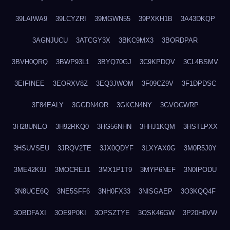
39LAIWA9
39LCYZRI
39MGWN55
39PXKH1B
3A43DKQP
3AGNJUCU
3ATCGY3X
3BKC9MX3
3BORDPAR
3BVH0QRQ
3BWP93L1
3BYQ70GJ
3C9KPDQV
3CL4BSMV
3EIFINEE
3EORXV8Z
3EQ3JWOM
3F09CZ9V
3F1DPDSC
3F84EALY
3GGDN4OR
3GKCN4NY
3GVOCWRP
3H28UNEO
3H92RKQ0
3HG56NHN
3HHJ1KQM
3HSTLPXX
3HSUVSEU
3JRQV2TE
3JX0QDYF
3LXYAX0G
3M0R5J0Y
3ME42K9J
3MOCREJ1
3MX1P1T9
3MYP6NEF
3N0IPODU
3N8UCE6Q
3NE5SFF6
3NH0FX33
3NISGAEP
3O3KQQ4F
3OBDFAXI
3OE9P0KI
3OPSZTYE
3OSK46GW
3P20H0VW