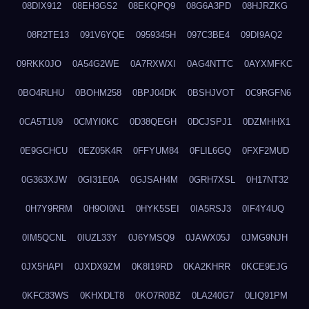
08DIX912
08EH3GS2
08EKQPQ9
08G6A3PD
08HJRZKG
08R2TE13
091V6YQE
0959345H
097C3BE4
09DI9AQ2
09RKK0JO
0A54G2WE
0A7RXWXI
0AG4NTTC
0AYXMFKC
0BO4RLHU
0BOHM258
0BPJ04DK
0BSHJVOT
0C9RGFN6
0CA5T1U9
0CMYI0KC
0D38QEGH
0DCJSPJ1
0DZMHHX1
0E9GCHCU
0EZ05K4R
0FFYUM84
0FLIL6GQ
0FXF2MUD
0G363XJW
0GI31E0A
0GJSAH4M
0GRH7XSL
0H17NT32
0H7Y9RRM
0H9OI0N1
0HYK5SEI
0IA5RSJ3
0IF4Y4UQ
0IM5QCNL
0IUZL33Y
0J6YMSQ9
0JAWX05J
0JMG9NJH
0JX5HAPI
0JXDX9ZM
0K8I19RD
0KA2KHRR
0KCE9EJG
0KFC83WS
0KHXDLT8
0KO7R0BZ
0LA240G7
0LIQ91PM