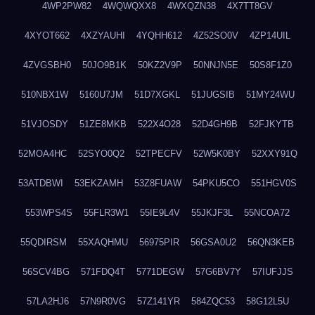
4WP2PW82
4WQWQXX8
4WXQZN38
4X7TT8GV
4XYOT662
4XZYAUHI
4YQHH612
4Z52SO0V
4ZP14UIL
4ZVGSBH0
50JO9B1K
50KZ2V9P
50NNJN5E
50S8F1Z0
510NBX1W
5160U7JM
51D7XGKL
51JUGSIB
51MY24WU
51VJOSDY
51ZE8MKB
522X4O28
52D4GH9B
52FJKYTB
52MOA4HC
52SYO0Q2
52TPECFV
52W5K0BY
52XXY91Q
53ATDBWI
53EKZAMH
53Z8FUAW
54PKU5CO
551HGV0S
553WPS4S
55FLR3W1
55IE9L4V
55JKJF3L
55NCOA72
55QDIRSM
55XAQHMU
56975PIR
56GSA0U2
56QN3KEB
56SCV4BG
571FDQ4T
5771DEGW
57G6BV7Y
57IUFJJS
57LA2HJ6
57N9R0VG
57Z141YR
584ZQC53
58G12L5U