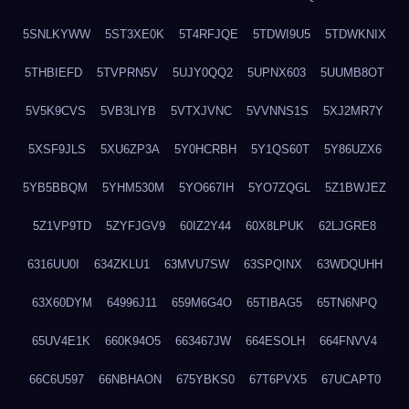
5SNLKYWW
5ST3XE0K
5T4RFJQE
5TDWI9U5
5TDWKNIX
5THBIEFD
5TVPRN5V
5UJY0QQ2
5UPNX603
5UUMB8OT
5V5K9CVS
5VB3LIYB
5VTXJVNC
5VVNNS1S
5XJ2MR7Y
5XSF9JLS
5XU6ZP3A
5Y0HCRBH
5Y1QS60T
5Y86UZX6
5YB5BBQM
5YHM530M
5YO667IH
5YO7ZQGL
5Z1BWJEZ
5Z1VP9TD
5ZYFJGV9
60IZ2Y44
60X8LPUK
62LJGRE8
6316UU0I
634ZKLU1
63MVU7SW
63SPQINX
63WDQUHH
63X60DYM
64996J11
659M6G4O
65TIBAG5
65TN6NPQ
65UV4E1K
660K94O5
663467JW
664ESOLH
664FNVV4
66C6U597
66NBHAON
675YBKS0
67T6PVX5
67UCAPT0