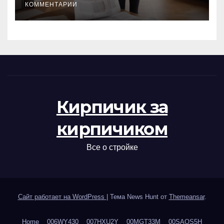
КОММЕНТАРИИ
Кирпичик за
кирпичиком
Все о стройке
Сайт работает на WordPress
|
Тема News Hunt от
Themeansar
.
Home
006WY430
007HXU2Y
00MGT33M
00SAOS5H