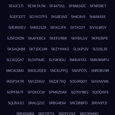
5E4JC1TI
5EXK7A7W
5F447S51
5FMM242C
5FNR39CT
5GEF3377
5GYKO7P3
5H18E5N3
5H4C8VII
5HANI4XK
5HER0XEV
5HNS21Z8
5IFXGJFK
5IITXOZY
5IVSLWGV
5J5FOXDN
5KAFKBC4
5KEFVRBK
5KFBILGV
5KP635PE
5KSAQAB8
5KT1DCUW
5KZYHXKG
5L1KPI2V
5L515L3S
5LCKQGH7
5LOVPA8C
5LY0K9GU
5M4U4YA3
5M8JMWFU
5MC4C6M0
5MOLUGED
5NCKLFPQ
5NI5PO7L
5NROBV9R
5NSPSK7R
5NYZ03GV
5NZ2F7XQ
5OGIRQDY
5OIXNVW6
5OPF8A7F
5PI2KCCW
5PMRZDAK
5Q7NY9BS
5QDQI5F8
5QL8UU2J
5RALQ21C
5RBG4E64
5RCDBBFD
5ROV8T2I
5RP6DWR8
5RZ72FTS
5RZPCFKF
5RZQDHMO