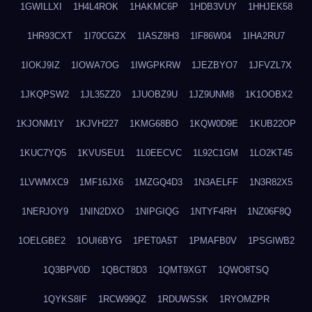
1GWILLXI
1H4L4ROK
1HAKMC6P
1HDB3VUY
1HHJEK58
1HR93CXT
1I70CGZX
1IASZ8H3
1IF86W04
1IHA2RU7
1IOKJ9IZ
1IOWA7OG
1IWGPKRW
1JEZBYO7
1JFVZL7X
1JKQPSW2
1JL35ZZ0
1JUOBZ9U
1JZ9UNM8
1K1OOBX2
1KJONM1Y
1KJVH227
1KMG68BO
1KQW0D9E
1KUB22OP
1KUC7YQ5
1KVUSEU1
1L0EECVC
1L92C1GM
1LO2KT45
1LVWMXC9
1MF16JX6
1MZGQ4D3
1N3AELFF
1N3R82X5
1NERJOY9
1NIN2DXO
1NIPGIQG
1NTYF4RH
1NZ06F8Q
1OELGBE2
1OUI6BYG
1PET0A5T
1PMAFB0V
1PSGIWB2
1Q3BPV0D
1QBCT8D3
1QMT9XGT
1QWO8TSQ
1QYKS8IF
1RCW99QZ
1RDUWSSK
1RYOMZPR