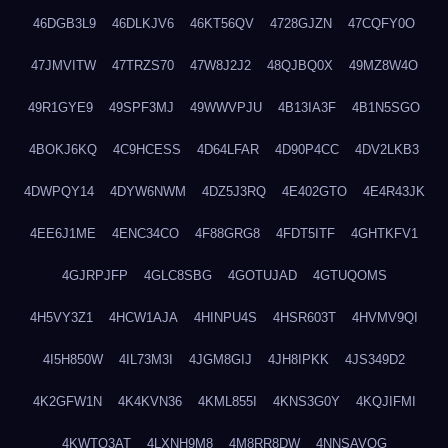
46DGB3L9
46DLKJV6
46KT56QV
4728GJZN
47CQFY0O
47JMVITW
47TRZS70
47W8J2J2
48QJBQ0X
49MZ8W4O
49R1GYE9
49SPF3MJ
49WWVPJU
4B13IA3F
4B1N5SGO
4BOKJ6KQ
4C9HCESS
4D64LFAR
4D90P4CC
4DV2LKB3
4DWPQY14
4DYW6NWM
4DZ5J3RQ
4E402GTO
4E4R43JK
4EE6J1ME
4ENC34CO
4F88GRG8
4FDT5ITF
4GHTKFV1
4GJRPJFP
4GLC8SBG
4GOTUJAD
4GTUQOMS
4H5VY3Z1
4HCW1AJA
4HINPU4S
4HSR603T
4HVMV9QI
4I5H850W
4IL73M3I
4JGM8GIJ
4JH8IPKK
4JS349D2
4K2GFW1N
4K4KVN36
4KML855I
4KNS3G0Y
4KQJIFMI
4KWTO3AT
4LXNH9M8
4M8RR8DW
4NNSAVOG