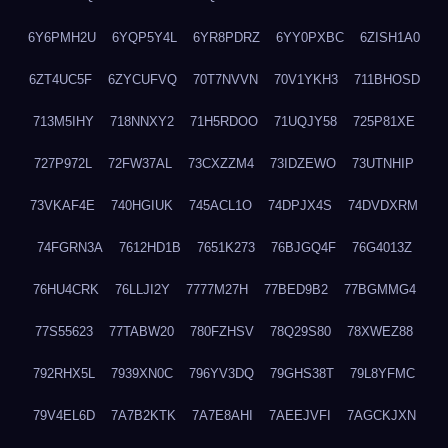
6Y6PMH2U
6YQP5Y4L
6YR8PDRZ
6YY0PXBC
6ZISH1A0
6ZT4UC5F
6ZYCUFVQ
70T7NVVN
70V1YKH3
711BHOSD
713M5IHY
718NNXY2
71H5RDOO
71UQJY58
725P81XE
727P972L
72FW37AL
73CXZZM4
73IDZEWO
73UTNHIP
73VKAF4E
740HGIUK
745ACL1O
74DPJX4S
74DVDXRM
74FGRN3A
7612HD1B
7651K273
76BJGQ4F
76G4013Z
76HU4CRK
76LLJI2Y
7777M27H
77BED9B2
77BGMMG4
77S55623
77TABW20
780FZHSV
78Q29S80
78XWEZ88
792RHX5L
7939XN0C
796YV3DQ
79GHS38T
79L8YFMC
79V4EL6D
7A7B2KTK
7A7E8AHI
7AEEJVFI
7AGCKJXN