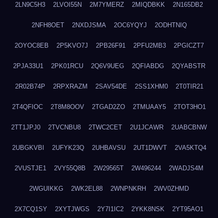
2LN9C5H3
2LVOI55N
2M7YMERZ
2MIQDBKK
2N165DB2
2NFH8OET
2NXDJSMA
2OC6YQYJ
2ODHTNIQ
2OYOC8EB
2P5KVO7J
2PB26F91
2PFU2MB3
2PGICZT7
2PJA33U1
2PK01RCU
2Q6V9UEG
2QFIABDG
2QYABSTR
2R02B74P
2RPXRAZM
2SAV54DE
2SS1XHM0
2T0TIR21
2T4QFIOC
2T8M8OOV
2TGAD2ZO
2TMUAAY5
2TOT3HO1
2TT1JPJ0
2TVCNBU8
2TWC2CET
2U1JCAWR
2UABCBNW
2UBGKVBI
2UFYK23Q
2UHBAVSU
2UT1DWVT
2VA5KTQ4
2VUSTJE1
2VY55Q8B
2W29565T
2W496244
2WADJS4M
2WGUIKKG
2WK2EL88
2WNPNKRH
2WV0ZHMD
2X7CQ1SY
2XYTJWGS
2Y7I1IC2
2YKK8NSK
2YT95AO1