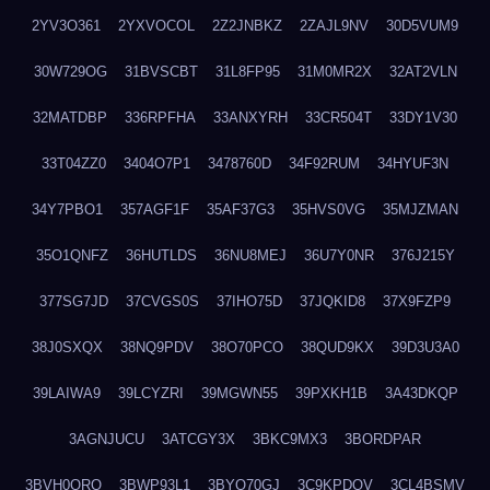
2YV3O361
2YXVOCOL
2Z2JNBKZ
2ZAJL9NV
30D5VUM9
30W729OG
31BVSCBT
31L8FP95
31M0MR2X
32AT2VLN
32MATDBP
336RPFHA
33ANXYRH
33CR504T
33DY1V30
33T04ZZ0
3404O7P1
3478760D
34F92RUM
34HYUF3N
34Y7PBO1
357AGF1F
35AF37G3
35HVS0VG
35MJZMAN
35O1QNFZ
36HUTLDS
36NU8MEJ
36U7Y0NR
376J215Y
377SG7JD
37CVGS0S
37IHO75D
37JQKID8
37X9FZP9
38J0SXQX
38NQ9PDV
38O70PCO
38QUD9KX
39D3U3A0
39LAIWA9
39LCYZRI
39MGWN55
39PXKH1B
3A43DKQP
3AGNJUCU
3ATCGY3X
3BKC9MX3
3BORDPAR
3BVH0QRQ
3BWP93L1
3BYQ70GJ
3C9KPDQV
3CL4BSMV