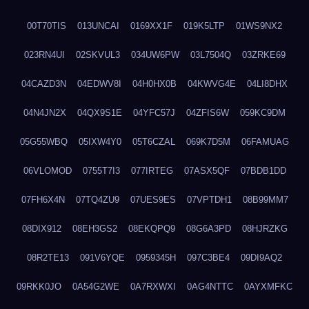
00T70TIS
013UNCAI
0169XX1F
019K5LTP
01WS9NX2
023RN4UI
02SKVUL3
034UW6PW
03L7504Q
03ZRKE69
04CAZD3N
04EDWV8I
04H0HX0B
04KWVG4E
04LI8DHX
04N4JN2X
04QX9S1E
04YFC57J
04ZFIS6W
059KC9DM
05G55WBQ
05IXW4Y0
05T6CZAL
069K7D5M
06FAMUAG
06VLOMOD
0755T7I3
077IRTEG
07ASX5QF
07BDB1DD
07FH6X4N
07TQ4ZU9
07UES9ES
07VPTDH1
08B99MM7
08DIX912
08EH3GS2
08EKQPQ9
08G6A3PD
08HJRZKG
08R2TE13
091V6YQE
0959345H
097C3BE4
09DI9AQ2
09RKK0JO
0A54G2WE
0A7RXWXI
0AG4NTTC
0AYXMFKC