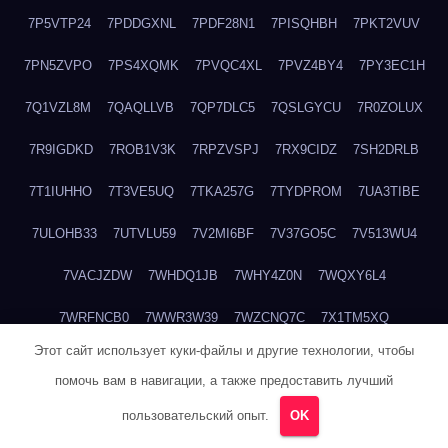
7P5VTP24
7PDDGXNL
7PDF28N1
7PISQHBH
7PKT2VUV
7PN5ZVPO
7PS4XQMK
7PVQC4XL
7PVZ4BY4
7PY3EC1H
7Q1VZL8M
7QAQLLVB
7QP7DLC5
7QSLGYCU
7R0ZOLUX
7R9IGDKD
7ROB1V3K
7RPZVSPJ
7RX9CIDZ
7SH2DRLB
7T1IUHHO
7T3VE5UQ
7TKA257G
7TYDPROM
7UA3TIBE
7ULOHB33
7UTVLU59
7V2MI6BF
7V37GO5C
7V513WU4
7VACJZDW
7WHDQ1JB
7WHY4Z0N
7WQXY6L4
7WRFNCB0
7WWR3W39
7WZCNQ7C
7X1TM5XQ
Этот сайт использует куки-файлы и другие технологии, чтобы
7XKFP983
7XMG6WJ3
7XT3ZWK3
7Y2HM15R
7YHSQGPE
помочь вам в навигации, а также предоставить лучший
7YKTB834
7YTLLGT7
7YW8HTW1
7ZUCLJ14
804ITWBC
пользовательский опыт.
OK
80G20QY8
80M18M6R
80NDABQJ
80TBA1GP
81B6R5DR