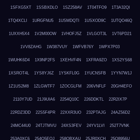
1SFXG5XT
1SSBXDLO
1SZ258AV
1T04TFO9
1T3A32QI
1TQ4XCLI
1URGFNU5
1USMDQTI
1USXOD9C
1UTQO46Q
1UXXH5X4
1V2M00OW
1VHOFJ5Z
1VLGOT3L
1VT6PD21
1VV8ZAHG
1W387VUY
1WFVB76Y
1WPX7P03
1WUHK6D4
1X9NP2FS
1XEHVF4N
1XFRA9ZO
1XS2YS68
1XSROT4L
1YS8YJ6Z
1YSKFL0G
1YUCNSFB
1YYN7W1J
1Z1US2M8
1ZLGWTF7
1ZOCGLFM
206VNFLF
20GH4EFO
2110Y7UD
21J9UIA6
2254Q10C
226DDKTL
22R2IX7P
22RDZ3DD
22S5F4PR
22XXR3UO
232PTAJG
24AZ56D2
24MC44U0
24TJTMVU
24XS3FEV
24YV1LVI
252T7VNK
253A0XC6
254O5EQJ
258OBXAU
25JR0XCH
25Q8956U