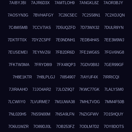
7AIBYJBI
7AJR6D3X
7AMTLOH9
7ANGKL8Z
7AOR3BJY
7AOSYN3G
7BVHAFGY
7C26C5EC
7C2S58N1
7C2XDJQN
7C4MI5MB
7CCV7IAS
7D5UQZFD
7D73WX32
7DULR9YN
7DXTFT0X
7DYZC5PF
7E0NDNH1
7EDB4H4S
7EE3M9WJ
7EUSEMEI
7EYNVZ6I
7FB2DR6D
7FE1WG6S
7FGV6NG8
7FKTW3MA
7FRYD8I9
7FX48QP3
7GDV0B8J
7GER99GF
7H8E1KTR
7H8LPLGJ
7I854907
7IAYUF4X
7IRRICQI
7JIRAAHO
7JJO4AR2
7JLOZ9Q7
7KWC77GK
7LALYSM0
7LCWIIY0
7LVURME7
7M1UWA38
7MHLTVDG
7MM4F50B
7NL020H5
7NS5N00M
7NSA9LFN
7NZIGFWV
7O15HQUY
7O6U1WZR
7O89DJ0L
7OB253FZ
7ODLM7D2
7OY8DOTS