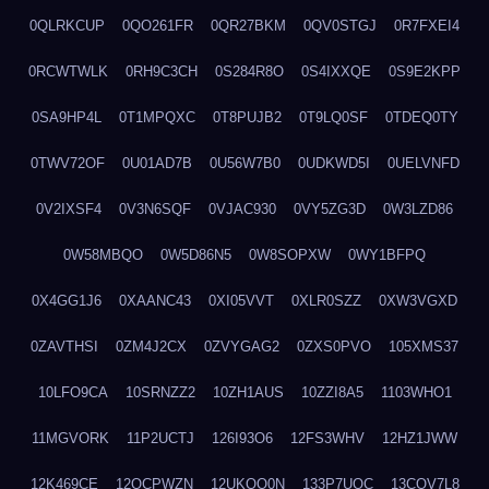
0QLRKCUP
0QO261FR
0QR27BKM
0QV0STGJ
0R7FXEI4
0RCWTWLK
0RH9C3CH
0S284R8O
0S4IXXQE
0S9E2KPP
0SA9HP4L
0T1MPQXC
0T8PUJB2
0T9LQ0SF
0TDEQ0TY
0TWV72OF
0U01AD7B
0U56W7B0
0UDKWD5I
0UELVNFD
0V2IXSF4
0V3N6SQF
0VJAC930
0VY5ZG3D
0W3LZD86
0W58MBQO
0W5D86N5
0W8SOPXW
0WY1BFPQ
0X4GG1J6
0XAANC43
0XI05VVT
0XLR0SZZ
0XW3VGXD
0ZAVTHSI
0ZM4J2CX
0ZVYGAG2
0ZXS0PVO
105XMS37
10LFO9CA
10SRNZZ2
10ZH1AUS
10ZZI8A5
1103WHO1
11MGVORK
11P2UCTJ
126I93O6
12FS3WHV
12HZ1JWW
12K469CE
12QCPWZN
12UKQO0N
133P7UOC
13COV7L8