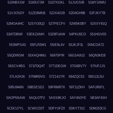
510NBX1W
5160U7JM
51D7XGKL
51JUGSIB
51MY24WU
51VJOSDY
51ZE8MKB
522X4O28
52D4GH9B
52FJKYTB
52MOA4HC
52SYO0Q2
52TPECFV
52W5K0BY
52XXY91Q
53ATDBWI
53EKZAMH
53Z8FUAW
54PKU5CO
551HGV0S
553WPS4S
55FLR3W1
55IE9L4V
55JKJF3L
55NCOA72
55QDIRSM
55XAQHMU
56975PIR
56GSA0U2
56QN3KEB
56SCV4BG
571FDQ4T
5771DEGW
57G6BV7Y
57IUFJJS
57LA2HJ6
57N9R0VG
57Z141YR
584ZQC53
58G12L5U
595U946N
59BSESDJ
59FRMR7X
59T11ZKH
5AFUR9TL
5AOPNSAW
5AQL07P2
5ASS9KJO
5AY4N3YE
5B3AF4SH
5CDCU7YL
5CWV233T
5DFYUFZ0
5DKYT31C
5DM253CG