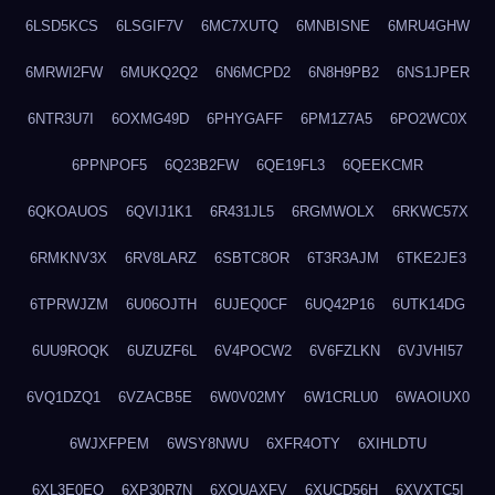
6LSD5KCS
6LSGIF7V
6MC7XUTQ
6MNBISNE
6MRU4GHW
6MRWI2FW
6MUKQ2Q2
6N6MCPD2
6N8H9PB2
6NS1JPER
6NTR3U7I
6OXMG49D
6PHYGAFF
6PM1Z7A5
6PO2WC0X
6PPNPOF5
6Q23B2FW
6QE19FL3
6QEEKCMR
6QKOAUOS
6QVIJ1K1
6R431JL5
6RGMWOLX
6RKWC57X
6RMKNV3X
6RV8LARZ
6SBTC8OR
6T3R3AJM
6TKE2JE3
6TPRWJZM
6U06OJTH
6UJEQ0CF
6UQ42P16
6UTK14DG
6UU9ROQK
6UZUZF6L
6V4POCW2
6V6FZLKN
6VJVHI57
6VQ1DZQ1
6VZACB5E
6W0V02MY
6W1CRLU0
6WAOIUX0
6WJXFPEM
6WSY8NWU
6XFR4OTY
6XIHLDTU
6XL3E0EQ
6XP30R7N
6XQUAXFV
6XUCD56H
6XVXTC5I