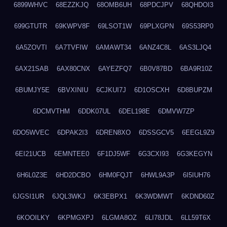
6899WHVC
68EZZKJQ
68OMB6UH
68PDCJPV
68QHDOI3
699GTUTR
69KWPV8F
69LSOT1W
69PLXGPN
69S53RP0
6A5ZOVTI
6A7TVFIW
6AMAWT34
6ANZ4C8L
6AS3LJQ4
6AX21SAB
6AX80CNX
6AYEZFQ7
6B0V87BD
6BA9R10Z
6BUMJY5E
6BVXINIU
6CJKUI7J
6D1OSCXH
6D8BUPZM
6DCMVTHM
6DDK07UL
6DEL198E
6DMVW7ZP
6DO5WVEC
6DPAK2I3
6DREN8XO
6DSSGCV5
6EEGL9Z9
6EI21UCB
6EMNTEE0
6F1DJ5WF
6G3CXI93
6G3KEGYN
6H6L0Z3E
6HD2DCBO
6HM0FQJT
6HWL9A3P
6I5IUH76
6JGSI1UR
6JQL3WKJ
6K3EBPX1
6K3WDMWT
6KDND60Z
6KOOILKY
6KPMGXPJ
6LGMA8OZ
6LI78JDL
6LL59T6X