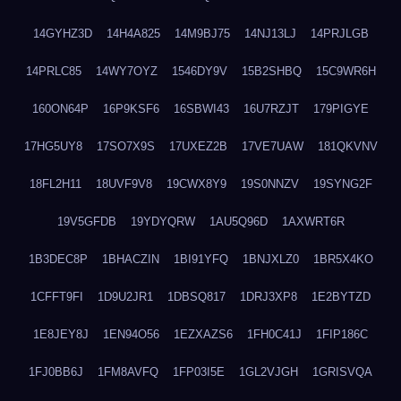
14GYHZ3D
14H4A825
14M9BJ75
14NJ13LJ
14PRJLGB
14PRLC85
14WY7OYZ
1546DY9V
15B2SHBQ
15C9WR6H
160ON64P
16P9KSF6
16SBWI43
16U7RZJT
179PIGYE
17HG5UY8
17SO7X9S
17UXEZ2B
17VE7UAW
181QKVNV
18FL2H11
18UVF9V8
19CWX8Y9
19S0NNZV
19SYNG2F
19V5GFDB
19YDYQRW
1AU5Q96D
1AXWRT6R
1B3DEC8P
1BHACZIN
1BI91YFQ
1BNJXLZ0
1BR5X4KO
1CFFT9FI
1D9U2JR1
1DBSQ817
1DRJ3XP8
1E2BYTZD
1E8JEY8J
1EN94O56
1EZXAZS6
1FH0C41J
1FIP186C
1FJ0BB6J
1FM8AVFQ
1FP03I5E
1GL2VJGH
1GRISVQA