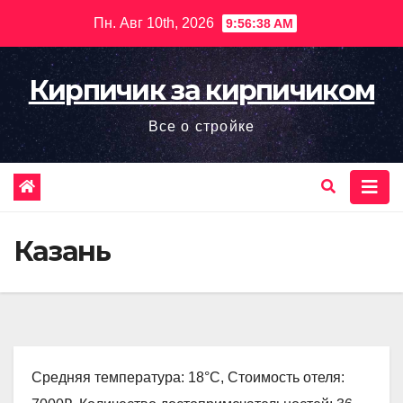
Перейти
Пн. Авг 10th, 2026
9:56:39 AM
к
содержимому
Кирпичик за кирпичиком
Все о стройке
Казань
Средняя температура: 18°C, Стоимость отеля: