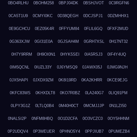
0BO4RLHU
0BOHM258
0BPJ04DK
0BSHJVOT
0C9RGFN6
0CA5T1U9
0CMYI0KC
0D38QEGH
0DCJSPJ1
0DZMHHX1
0E9GCHCU
0EZ05K4R
0FFYUM84
0FLIL6GQ
0FXF2MUD
0G363XJW
0GI31E0A
0GJSAH4M
0GRH7XSL
0H17NT32
0H7Y9RRM
0H9OI0N1
0HYK5SEI
0IA5RSJ3
0IF4Y4UQ
0IM5QCNL
0IUZL33Y
0J6YMSQ9
0JAWX05J
0JMG9NJH
0JX5HAPI
0JXDX9ZM
0K8I19RD
0KA2KHRR
0KCE9EJG
0KFC83WS
0KHXDLT8
0KO7R0BZ
0LA240G7
0LIQ91PM
0LPY3G1Z
0LTLQ0B4
0M40H0CT
0MCMJJJP
0N1LZI50
0NALSI2P
0NFM8HBQ
0O1D2CFA
0O3VCZC0
0OY5HHNM
0P2UDQV4
0P3WEUER
0PHNO5Y4
0PPJIUB7
0PUMEZB4