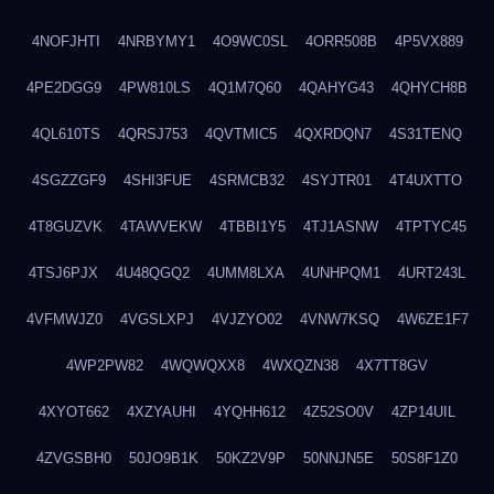
4NOFJHTI
4NRBYMY1
4O9WC0SL
4ORR508B
4P5VX889
4PE2DGG9
4PW810LS
4Q1M7Q60
4QAHYG43
4QHYCH8B
4QL610TS
4QRSJ753
4QVTMIC5
4QXRDQN7
4S31TENQ
4SGZZGF9
4SHI3FUE
4SRMCB32
4SYJTR01
4T4UXTTO
4T8GUZVK
4TAWVEKW
4TBBI1Y5
4TJ1ASNW
4TPTYC45
4TSJ6PJX
4U48QGQ2
4UMM8LXA
4UNHPQM1
4URT243L
4VFMWJZ0
4VGSLXPJ
4VJZYO02
4VNW7KSQ
4W6ZE1F7
4WP2PW82
4WQWQXX8
4WXQZN38
4X7TT8GV
4XYOT662
4XZYAUHI
4YQHH612
4Z52SO0V
4ZP14UIL
4ZVGSBH0
50JO9B1K
50KZ2V9P
50NNJN5E
50S8F1Z0