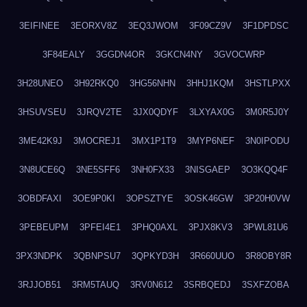
3EIFINEE
3EORXV8Z
3EQ3JWOM
3F09CZ9V
3F1DPDSC
3F84EALY
3GGDN4OR
3GKCN4NY
3GVOCWRP
3H28UNEO
3H92RKQ0
3HG56NHN
3HHJ1KQM
3HSTLPXX
3HSUVSEU
3JRQV2TE
3JX0QDYF
3LXYAX0G
3M0R5J0Y
3ME42K9J
3MOCREJ1
3MX1P1T9
3MYP6NEF
3N0IPODU
3N8UCE6Q
3NE5SFF6
3NH0FX33
3NISGAEP
3O3KQQ4F
3OBDFAXI
3OE9P0KI
3OPSZTYE
3OSK46GW
3P20H0VW
3PEBEUPM
3PFEI4E1
3PHQ0AXL
3PJX8KV3
3PWL81U6
3PX3NDPK
3QBNPSU7
3QPKYD3H
3R660UUO
3R8OBY8R
3RJJOB51
3RM5TAUQ
3RV0N612
3SRBQEDJ
3SXFZOBA