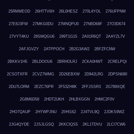
25RMMEOD
26HTTV6H
26L0HESZ
270L4YOL
276UFPNM
27E8J3FW
27MKG0DU
27MNQPU0
27NBD68F
27O3D674
27VYT4KU
28SMQGU6
299T1G15
2A01R6QT
2AAYZL7V
2AFJGVZY
2ATPPOCH
2B2G3AW2
2BFZFCNW
2BKKV1H5
2BLDOOU6
2BRHOLRJ
2CKA0HWT
2CRELPQI
2CSOTXFR
2CVZ7WMG
2D26EBXW
2D942LRG
2DPSN680
2DU7LORM
2EZC76PR
2F53ZH8K
2FFJSSR3
2G789XQE
2G8M6D58
2HDT2UKH
2HLBXGGN
2HMC2F0V
2HO7QAUP
2HYWPJNU
2IIHI162
2J4TVL9Q
2JDKS9WZ
2JG4QYDE
2JSJLGSQ
2KKCIQS5
2KL1TDVU
2LCI7CW6