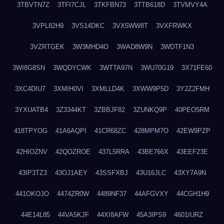
3TBVTN7Z
3TFI7CJL
3TKFBN73
3TTB618D
3TVMVY4A
3VPL82H9
3VS14DKC
3VX5WW8T
3VXFRWKX
3VZRTGEK
3W3MHD4O
3WAD8W9N
3WDTF1N3
3WI8G8SN
3WQDYCWK
3WTTA97N
3WU70G19
3X71FE60
3XC4DIU7
3XMIH0VI
3XMLLD4K
3XWW9P5D
3Y2Z2FMH
3YXUATB4
3Z3344KT
3ZBBJF82
3ZUNKQ9P
40PEO5RM
418TPYOG
41A6AQPI
41CR68ZC
428MPM7O
42EW9PZP
42HIOZNV
42QOZROE
437L5RRA
43BE766X
43EEF23E
43IP3TZ3
43OJ1AEY
43SSFXBJ
43U16JLC
43XY7A9N
441OKOJO
4474ZR0W
4489NF37
44AFGVXY
44CGH1H9
44E14L85
44VA5KJF
44XI8AFW
45A3IPS9
4601IURZ