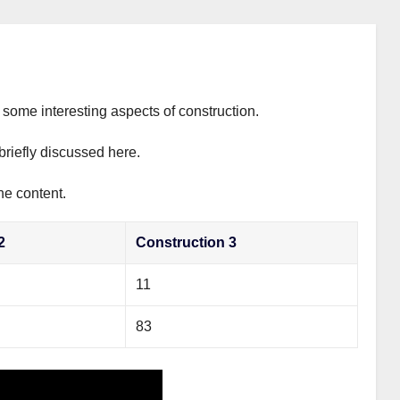
s some interesting aspects of construction.
briefly discussed here.
he content.
2
Construction 3
11
83