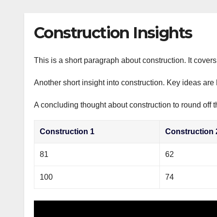
р
p
l
а
Construction Insights
a
в
s
и
s
This is a short paragraph about construction. It cover
т
n
ь
Another short insight into construction. Key ideas are 
i
A concluding thought about construction to round off t
k
i
Construction 1
Construction 
81
62
100
74