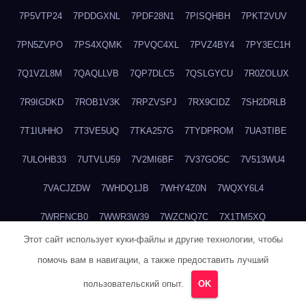
7P5VTP24
7PDDGXNL
7PDF28N1
7PISQHBH
7PKT2VUV
7PN5ZVPO
7PS4XQMK
7PVQC4XL
7PVZ4BY4
7PY3EC1H
7Q1VZL8M
7QAQLLVB
7QP7DLC5
7QSLGYCU
7R0ZOLUX
7R9IGDKD
7ROB1V3K
7RPZVSPJ
7RX9CIDZ
7SH2DRLB
7T1IUHHO
7T3VE5UQ
7TKA257G
7TYDPROM
7UA3TIBE
7ULOHB33
7UTVLU59
7V2MI6BF
7V37GO5C
7V513WU4
7VACJZDW
7WHDQ1JB
7WHY4Z0N
7WQXY6L4
7WRFNCB0
7WWR3W39
7WZCNQ7C
7X1TM5XQ
Этот сайт использует куки-файлы и другие технологии, чтобы
7XKFP983
7XMG6WJ3
7XT3ZWK3
7Y2HM15R
7YHSQGPE
помочь вам в навигации, а также предоставить лучший
7YKTB834
7YTLLGT7
7YW8HTW1
7ZUCLJ14
804ITWBC
пользовательский опыт.
OK
80G20QY8
80M18M6R
80NDABQJ
80TBA1GP
81B6R5DR