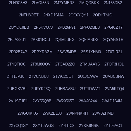
2LN9C5H3
2LVOI55N
2M7YMERZ
2MIQDBKK
2N165DB2
2NFH8OET
2NXDJSMA
2OC6YQYJ
2ODHTNIQ
2OYOC8EB
2P5KVO7J
2PB26F91
2PFU2MB3
2PGICZT7
2PJA33U1
2PK01RCU
2Q6V9UEG
2QFIABDG
2QYABSTR
2R02B74P
2RPXRAZM
2SAV54DE
2SS1XHM0
2T0TIR21
2T4QFIOC
2T8M8OOV
2TGAD2ZO
2TMUAAY5
2TOT3HO1
2TT1JPJ0
2TVCNBU8
2TWC2CET
2U1JCAWR
2UABCBNW
2UBGKVBI
2UFYK23Q
2UHBAVSU
2UT1DWVT
2VA5KTQ4
2VUSTJE1
2VY55Q8B
2W29565T
2W496244
2WADJS4M
2WGUIKKG
2WK2EL88
2WNPNKRH
2WV0ZHMD
2X7CQ1SY
2XYTJWGS
2Y7I1IC2
2YKK8NSK
2YT95AO1