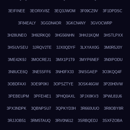
3EIFINEE
3EORXV8Z
3EQ3JWOM
3F09CZ9V
3F1DPDSC
3F84EALY
3GGDN4OR
3GKCN4NY
3GVOCWRP
3H28UNEO
3H92RKQ0
3HG56NHN
3HHJ1KQM
3HSTLPXX
3HSUVSEU
3JRQV2TE
3JX0QDYF
3LXYAX0G
3M0R5J0Y
3ME42K9J
3MOCREJ1
3MX1P1T9
3MYP6NEF
3N0IPODU
3N8UCE6Q
3NE5SFF6
3NH0FX33
3NISGAEP
3O3KQQ4F
3OBDFAXI
3OE9P0KI
3OPSZTYE
3OSK46GW
3P20H0VW
3PEBEUPM
3PFEI4E1
3PHQ0AXL
3PJX8KV3
3PWL81U6
3PX3NDPK
3QBNPSU7
3QPKYD3H
3R660UUO
3R8OBY8R
3RJJOB51
3RM5TAUQ
3RV0N612
3SRBQEDJ
3SXFZOBA