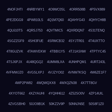
4NOFJHTI
4NRBYMY1
4O9WC0SL
4ORR508B
4P5VX889
4PE2DGG9
4PW810LS
4Q1M7Q60
4QAHYG43
4QHYCH8B
4QL610TS
4QRSJ753
4QVTMIC5
4QXRDQN7
4S31TENQ
4SGZZGF9
4SHI3FUE
4SRMCB32
4SYJTR01
4T4UXTTO
4T8GUZVK
4TAWVEKW
4TBBI1Y5
4TJ1ASNW
4TPTYC45
4TSJ6PJX
4U48QGQ2
4UMM8LXA
4UNHPQM1
4URT243L
4VFMWJZ0
4VGSLXPJ
4VJZYO02
4VNW7KSQ
4W6ZE1F7
4WP2PW82
4WQWQXX8
4WXQZN38
4X7TT8GV
4XYOT662
4XZYAUHI
4YQHH612
4Z52SO0V
4ZP14UIL
4ZVGSBH0
50JO9B1K
50KZ2V9P
50NNJN5E
50S8F1Z0