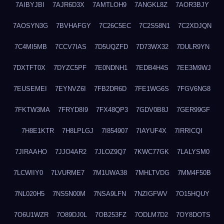
7AIBYJBI
7AJR6D3X
7AMTLOH9
7ANGKL8Z
7AOR3BJY
7AOSYN3G
7BVHAFGY
7C26C5EC
7C2S58N1
7C2XDJQN
7C4MI5MB
7CCV7IAS
7D5UQZFD
7D73WX32
7DULR9YN
7DXTFT0X
7DYZC5PF
7E0NDNH1
7EDB4H4S
7EE3M9WJ
7EUSEMEI
7EYNVZ6I
7FB2DR6D
7FE1WG6S
7FGV6NG8
7FKTW3MA
7FRYD8I9
7FX48QP3
7GDV0B8J
7GER99GF
7H8E1KTR
7H8LPLGJ
7I854907
7IAYUF4X
7IRRICQI
7JIRAAHO
7JJO4AR2
7JLOZ9Q7
7KWC77GK
7LALYSM0
7LCWIIY0
7LVURME7
7M1UWA38
7MHLTVDG
7MM4F50B
7NL020H5
7NS5N00M
7NSA9LFN
7NZIGFWV
7O15HQUY
7O6U1WZR
7O89DJ0L
7OB253FZ
7ODLM7D2
7OY8DOTS