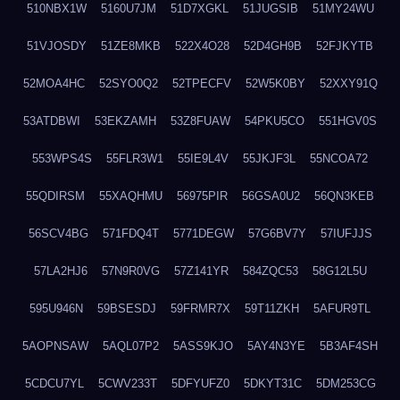
510NBX1W
5160U7JM
51D7XGKL
51JUGSIB
51MY24WU
51VJOSDY
51ZE8MKB
522X4O28
52D4GH9B
52FJKYTB
52MOA4HC
52SYO0Q2
52TPECFV
52W5K0BY
52XXY91Q
53ATDBWI
53EKZAMH
53Z8FUAW
54PKU5CO
551HGV0S
553WPS4S
55FLR3W1
55IE9L4V
55JKJF3L
55NCOA72
55QDIRSM
55XAQHMU
56975PIR
56GSA0U2
56QN3KEB
56SCV4BG
571FDQ4T
5771DEGW
57G6BV7Y
57IUFJJS
57LA2HJ6
57N9R0VG
57Z141YR
584ZQC53
58G12L5U
595U946N
59BSESDJ
59FRMR7X
59T11ZKH
5AFUR9TL
5AOPNSAW
5AQL07P2
5ASS9KJO
5AY4N3YE
5B3AF4SH
5CDCU7YL
5CWV233T
5DFYUFZ0
5DKYT31C
5DM253CG