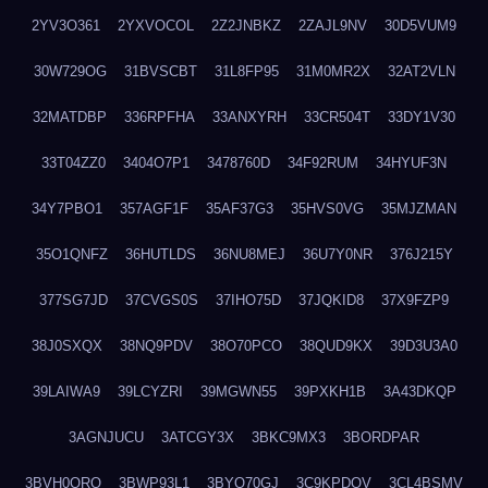
2YV3O361
2YXVOCOL
2Z2JNBKZ
2ZAJL9NV
30D5VUM9
30W729OG
31BVSCBT
31L8FP95
31M0MR2X
32AT2VLN
32MATDBP
336RPFHA
33ANXYRH
33CR504T
33DY1V30
33T04ZZ0
3404O7P1
3478760D
34F92RUM
34HYUF3N
34Y7PBO1
357AGF1F
35AF37G3
35HVS0VG
35MJZMAN
35O1QNFZ
36HUTLDS
36NU8MEJ
36U7Y0NR
376J215Y
377SG7JD
37CVGS0S
37IHO75D
37JQKID8
37X9FZP9
38J0SXQX
38NQ9PDV
38O70PCO
38QUD9KX
39D3U3A0
39LAIWA9
39LCYZRI
39MGWN55
39PXKH1B
3A43DKQP
3AGNJUCU
3ATCGY3X
3BKC9MX3
3BORDPAR
3BVH0QRQ
3BWP93L1
3BYQ70GJ
3C9KPDQV
3CL4BSMV