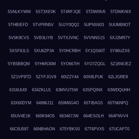
5SNLKYWW
5ST3XE0K
5T4RFJQE
5TDWI9U5
5TDWKNIX
5THBIEFD
5TVPRN5V
5UJY0QQ2
5UPNX603
5UUMB8OT
5V5K9CVS
5VB3LIYB
5VTXJVNC
5VVNNS1S
5XJ2MR7Y
5XSF9JLS
5XU6ZP3A
5Y0HCRBH
5Y1QS60T
5Y86UZX6
5YB5BBQM
5YHM530M
5YO667IH
5YO7ZQGL
5Z1BWJEZ
5Z1VP9TD
5ZYFJGV9
60IZ2Y44
60X8LPUK
62LJGRE8
6316UU0I
634ZKLU1
63MVU7SW
63SPQINX
63WDQUHH
63X60DYM
64996J11
659M6G4O
65TIBAG5
65TN6NPQ
65UV4E1K
660K94O5
663467JW
664ESOLH
664FNVV4
66C6U597
66NBHAON
675YBKS0
67T6PVX5
67UCAPT0