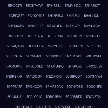
5E4JC1TI
5EXK7A7W
5F447S51
5FMM242C
5FNR39CT
5GEF3377
5GYKO7P3
5H18E5N3
5H4C8VII
5HANI4XK
5HER0XEV
5HNS21Z8
5IFXGJFK
5IITXOZY
5IVSLWGV
5J5FOXDN
5KAFKBC4
5KEFVRBK
5KFBILGV
5KP635PE
5KSAQAB8
5KT1DCUW
5KZYHXKG
5L1KPI2V
5L515L3S
5LCKQGH7
5LOVPA8C
5LY0K9GU
5M4U4YA3
5M8JMWFU
5MC4C6M0
5MOLUGED
5NCKLFPQ
5NI5PO7L
5NROBV9R
5NSPSK7R
5NYZ03GV
5NZ2F7XQ
5OGIRQDY
5OIXNVW6
5OPF8A7F
5PI2KCCW
5PMRZDAK
5Q7NY9BS
5QDQI5F8
5QL8UU2J
5RALQ21C
5RBG4E64
5RCDBBFD
5ROV8T2I
5RP6DWR8
5RZ72FTS
5RZPCFKF
5RZQDHMO