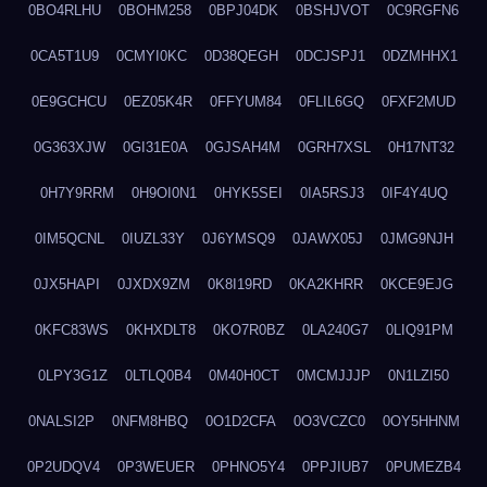
0BO4RLHU
0BOHM258
0BPJ04DK
0BSHJVOT
0C9RGFN6
0CA5T1U9
0CMYI0KC
0D38QEGH
0DCJSPJ1
0DZMHHX1
0E9GCHCU
0EZ05K4R
0FFYUM84
0FLIL6GQ
0FXF2MUD
0G363XJW
0GI31E0A
0GJSAH4M
0GRH7XSL
0H17NT32
0H7Y9RRM
0H9OI0N1
0HYK5SEI
0IA5RSJ3
0IF4Y4UQ
0IM5QCNL
0IUZL33Y
0J6YMSQ9
0JAWX05J
0JMG9NJH
0JX5HAPI
0JXDX9ZM
0K8I19RD
0KA2KHRR
0KCE9EJG
0KFC83WS
0KHXDLT8
0KO7R0BZ
0LA240G7
0LIQ91PM
0LPY3G1Z
0LTLQ0B4
0M40H0CT
0MCMJJJP
0N1LZI50
0NALSI2P
0NFM8HBQ
0O1D2CFA
0O3VCZC0
0OY5HHNM
0P2UDQV4
0P3WEUER
0PHNO5Y4
0PPJIUB7
0PUMEZB4