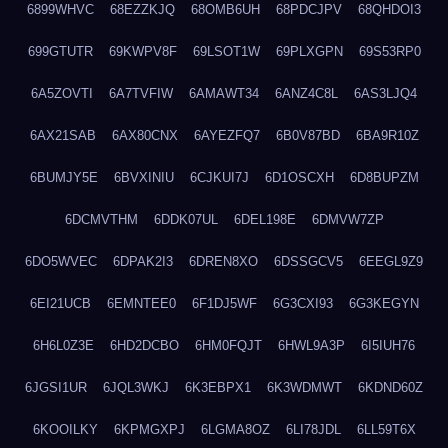
6899WHVC
68EZZKJQ
68OMB6UH
68PDCJPV
68QHDOI3
699GTUTR
69KWPV8F
69LSOT1W
69PLXGPN
69S53RP0
6A5ZOVTI
6A7TVFIW
6AMAWT34
6ANZ4C8L
6AS3LJQ4
6AX21SAB
6AX80CNX
6AYEZFQ7
6B0V87BD
6BA9R10Z
6BUMJY5E
6BVXINIU
6CJKUI7J
6D1OSCXH
6D8BUPZM
6DCMVTHM
6DDK07UL
6DEL198E
6DMVW7ZP
6DO5WVEC
6DPAK2I3
6DREN8XO
6DSSGCV5
6EEGL9Z9
6EI21UCB
6EMNTEE0
6F1DJ5WF
6G3CXI93
6G3KEGYN
6H6L0Z3E
6HD2DCBO
6HM0FQJT
6HWL9A3P
6I5IUH76
6JGSI1UR
6JQL3WKJ
6K3EBPX1
6K3WDMWT
6KDND60Z
6KOOILKY
6KPMGXPJ
6LGMA8OZ
6LI78JDL
6LL59T6X