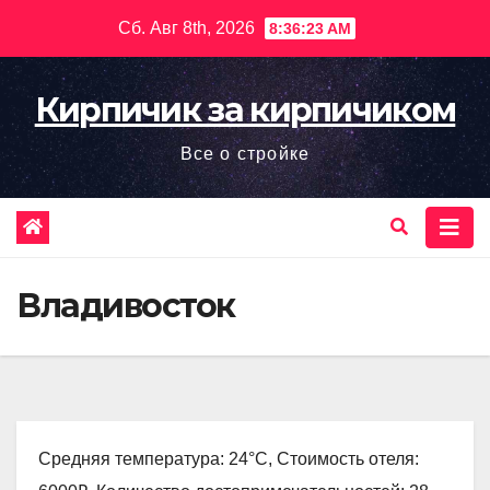
Перейти
Сб. Авг 8th, 2026
8:36:24 AM
к
содержимому
Кирпичик за кирпичиком
Все о стройке
Владивосток
Средняя температура: 24°C, Стоимость отеля: