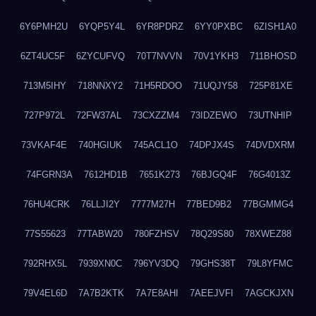
6Y6PMH2U
6YQP5Y4L
6YR8PDRZ
6YY0PXBC
6ZISH1A0
6ZT4UC5F
6ZYCUFVQ
70T7NVVN
70V1YKH3
711BHOSD
713M5IHY
718NNXY2
71H5RDOO
71UQJY58
725P81XE
727P972L
72FW37AL
73CXZZM4
73IDZEWO
73UTNHIP
73VKAF4E
740HGIUK
745ACL1O
74DPJX4S
74DVDXRM
74FGRN3A
7612HD1B
7651K273
76BJGQ4F
76G4013Z
76HU4CRK
76LLJI2Y
7777M27H
77BED9B2
77BGMMG4
77S55623
77TABW20
780FZHSV
78Q29S80
78XWEZ88
792RHX5L
7939XN0C
796YV3DQ
79GHS38T
79L8YFMC
79V4EL6D
7A7B2KTK
7A7E8AHI
7AEEJVFI
7AGCKJXN