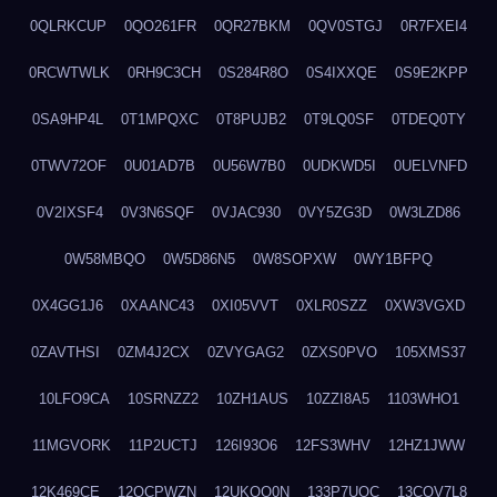
0QLRKCUP
0QO261FR
0QR27BKM
0QV0STGJ
0R7FXEI4
0RCWTWLK
0RH9C3CH
0S284R8O
0S4IXXQE
0S9E2KPP
0SA9HP4L
0T1MPQXC
0T8PUJB2
0T9LQ0SF
0TDEQ0TY
0TWV72OF
0U01AD7B
0U56W7B0
0UDKWD5I
0UELVNFD
0V2IXSF4
0V3N6SQF
0VJAC930
0VY5ZG3D
0W3LZD86
0W58MBQO
0W5D86N5
0W8SOPXW
0WY1BFPQ
0X4GG1J6
0XAANC43
0XI05VVT
0XLR0SZZ
0XW3VGXD
0ZAVTHSI
0ZM4J2CX
0ZVYGAG2
0ZXS0PVO
105XMS37
10LFO9CA
10SRNZZ2
10ZH1AUS
10ZZI8A5
1103WHO1
11MGVORK
11P2UCTJ
126I93O6
12FS3WHV
12HZ1JWW
12K469CE
12QCPWZN
12UKQO0N
133P7UOC
13COV7L8