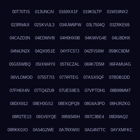
00T70TIS
013UNCAI
0169XX1F
019K5LTP
01WS9NX2
023RN4UI
02SKVUL3
034UW6PW
03L7504Q
03ZRKE69
04CAZD3N
04EDWV8I
04H0HX0B
04KWVG4E
04LI8DHX
04N4JN2X
04QX9S1E
04YFC57J
04ZFIS6W
059KC9DM
05G55WBQ
05IXW4Y0
05T6CZAL
069K7D5M
06FAMUAG
06VLOMOD
0755T7I3
077IRTEG
07ASX5QF
07BDB1DD
07FH6X4N
07TQ4ZU9
07UES9ES
07VPTDH1
08B99MM7
08DIX912
08EH3GS2
08EKQPQ9
08G6A3PD
08HJRZKG
08R2TE13
091V6YQE
0959345H
097C3BE4
09DI9AQ2
09RKK0JO
0A54G2WE
0A7RXWXI
0AG4NTTC
0AYXMFKC