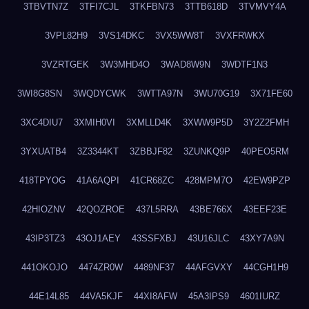
3TBVTN7Z
3TFI7CJL
3TKFBN73
3TTB618D
3TVMVY4A
3VPL82H9
3VS14DKC
3VX5WW8T
3VXFRWKX
3VZRTGEK
3W3MHD4O
3WAD8W9N
3WDTF1N3
3WI8G8SN
3WQDYCWK
3WTTA97N
3WU70G19
3X71FE60
3XC4DIU7
3XMIH0VI
3XMLLD4K
3XWW9P5D
3Y2Z2FMH
3YXUATB4
3Z3344KT
3ZBBJF82
3ZUNKQ9P
40PEO5RM
418TPYOG
41A6AQPI
41CR68ZC
428MPM7O
42EW9PZP
42HIOZNV
42QOZROE
437L5RRA
43BE766X
43EEF23E
43IP3TZ3
43OJ1AEY
43SSFXBJ
43U16JLC
43XY7A9N
441OKOJO
4474ZR0W
4489NF37
44AFGVXY
44CGH1H9
44E14L85
44VA5KJF
44XI8AFW
45A3IPS9
4601IURZ