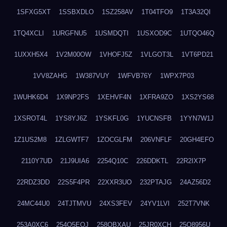
1SFXG5XT
1SSBXDLO
1SZ258AV
1T04TFO9
1T3A32QI
1TQ4XCLI
1URGFNU5
1USMDQTI
1USXOD9C
1UTQO46Q
1UXXH5X4
1V2M00OW
1VHOFJ5Z
1VLGOT3L
1VT6PD21
1VV8ZAHG
1W387VUY
1WFVB76Y
1WPX7P03
1WUHK6D4
1X9NP2FS
1XEHVF4N
1XFRA9ZO
1XS2YS68
1XSROT4L
1YS8YJ6Z
1YSKFL0G
1YUCNSFB
1YYN7W1J
1Z1US2M8
1ZLGWTF7
1ZOCGLFM
206VNFLF
20GH4EFO
2110Y7UD
21J9UIA6
2254Q10C
226DDKTL
22R2IX7P
22RDZ3DD
22S5F4PR
22XXR3UO
232PTAJG
24AZ56D2
24MC44U0
24TJTMVU
24XS3FEV
24YV1LVI
252T7VNK
253A0XC6
254O5EQJ
258OBXAU
25JR0XCH
25Q8956U