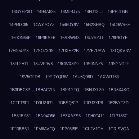
14GYHZ3D
14H4A825
14M9BJ75
14NJ13LJ
14PRJLGB
14PRLC85
14WY7OYZ
1546DY9V
15B2SHBQ
15C9WR6H
160ON64P
16P9KSF6
16SBWI43
16U7RZJT
179PIGYE
17HG5UY8
17SO7X9S
17UXEZ2B
17VE7UAW
181QKVNV
18FL2H11
18UVF9V8
19CWX8Y9
19S0NNZV
19SYNG2F
19V5GFDB
19YDYQRW
1AU5Q96D
1AXWRT6R
1B3DEC8P
1BHACZIN
1BI91YFQ
1BNJXLZ0
1BR5X4KO
1CFFT9FI
1D9U2JR1
1DBSQ817
1DRJ3XP8
1E2BYTZD
1E8JEY8J
1EN94O56
1EZXAZS6
1FH0C41J
1FIP186C
1FJ0BB6J
1FM8AVFQ
1FP03I5E
1GL2VJGH
1GRISVQA