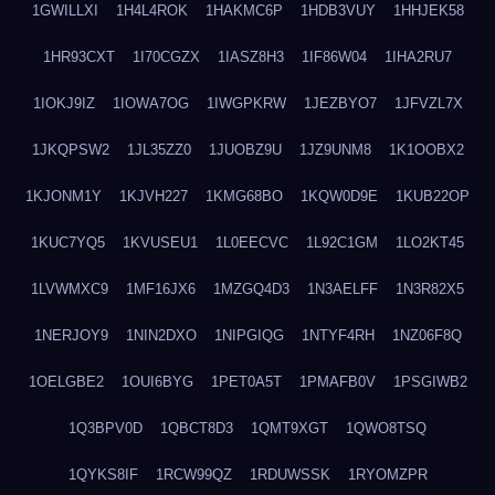
1GWILLXI
1H4L4ROK
1HAKMC6P
1HDB3VUY
1HHJEK58
1HR93CXT
1I70CGZX
1IASZ8H3
1IF86W04
1IHA2RU7
1IOKJ9IZ
1IOWA7OG
1IWGPKRW
1JEZBYO7
1JFVZL7X
1JKQPSW2
1JL35ZZ0
1JUOBZ9U
1JZ9UNM8
1K1OOBX2
1KJONM1Y
1KJVH227
1KMG68BO
1KQW0D9E
1KUB22OP
1KUC7YQ5
1KVUSEU1
1L0EECVC
1L92C1GM
1LO2KT45
1LVWMXC9
1MF16JX6
1MZGQ4D3
1N3AELFF
1N3R82X5
1NERJOY9
1NIN2DXO
1NIPGIQG
1NTYF4RH
1NZ06F8Q
1OELGBE2
1OUI6BYG
1PET0A5T
1PMAFB0V
1PSGIWB2
1Q3BPV0D
1QBCT8D3
1QMT9XGT
1QWO8TSQ
1QYKS8IF
1RCW99QZ
1RDUWSSK
1RYOMZPR