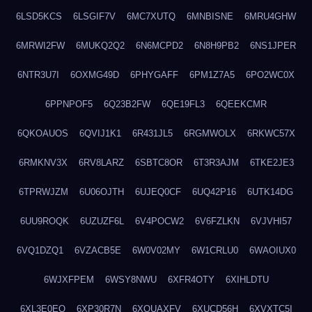
6LSD5KCS
6LSGIF7V
6MC7XUTQ
6MNBISNE
6MRU4GHW
6MRWI2FW
6MUKQ2Q2
6N6MCPD2
6N8H9PB2
6NS1JPER
6NTR3U7I
6OXMG49D
6PHYGAFF
6PM1Z7A5
6PO2WC0X
6PPNPOF5
6Q23B2FW
6QE19FL3
6QEEKCMR
6QKOAUOS
6QVIJ1K1
6R431JL5
6RGMWOLX
6RKWC57X
6RMKNV3X
6RV8LARZ
6SBTC8OR
6T3R3AJM
6TKE2JE3
6TPRWJZM
6U06OJTH
6UJEQ0CF
6UQ42P16
6UTK14DG
6UU9ROQK
6UZUZF6L
6V4POCW2
6V6FZLKN
6VJVHI57
6VQ1DZQ1
6VZACB5E
6W0V02MY
6W1CRLU0
6WAOIUX0
6WJXFPEM
6WSY8NWU
6XFR4OTY
6XIHLDTU
6XL3E0EQ
6XP30R7N
6XQUAXFV
6XUCD56H
6XVXTC5I