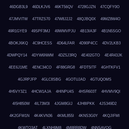
46DGB3L9
46DLKJV6
46KT56QV
4728GJZN
47CQFY0O
47JMVITW
47TRZS70
47W8J2J2
48QJBQ0X
49MZ8W4O
49R1GYE9
49SPF3MJ
49WWVPJU
4B13IA3F
4B1N5SGO
4BOKJ6KQ
4C9HCESS
4D64LFAR
4D90P4CC
4DV2LKB3
4DWPQY14
4DYW6NWM
4DZ5J3RQ
4E402GTO
4E4R43JK
4EE6J1ME
4ENC34CO
4F88GRG8
4FDT5ITF
4GHTKFV1
4GJRPJFP
4GLC8SBG
4GOTUJAD
4GTUQOMS
4H5VY3Z1
4HCW1AJA
4HINPU4S
4HSR603T
4HVMV9QI
4I5H850W
4IL73M3I
4JGM8GIJ
4JH8IPKK
4JS349D2
4K2GFW1N
4K4KVN36
4KML855I
4KNS3G0Y
4KQJIFMI
4KWTO3AT
4LXNH9M8
4M8RR8DW
4NNSAVOG