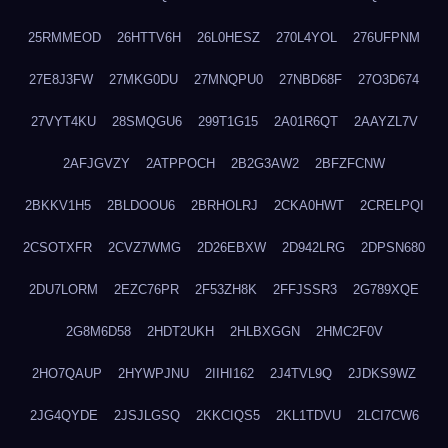
25RMMEOD
26HTTV6H
26L0HESZ
270L4YOL
276UFPNM
27E8J3FW
27MKG0DU
27MNQPU0
27NBD68F
27O3D674
27VYT4KU
28SMQGU6
299T1G15
2A01R6QT
2AAYZL7V
2AFJGVZY
2ATPPOCH
2B2G3AW2
2BFZFCNW
2BKKV1H5
2BLDOOU6
2BRHOLRJ
2CKA0HWT
2CRELPQI
2CSOTXFR
2CVZ7WMG
2D26EBXW
2D942LRG
2DPSN680
2DU7LORM
2EZC76PR
2F53ZH8K
2FFJSSR3
2G789XQE
2G8M6D58
2HDT2UKH
2HLBXGGN
2HMC2F0V
2HO7QAUP
2HYWPJNU
2IIHI162
2J4TVL9Q
2JDKS9WZ
2JG4QYDE
2JSJLGSQ
2KKCIQS5
2KL1TDVU
2LCI7CW6