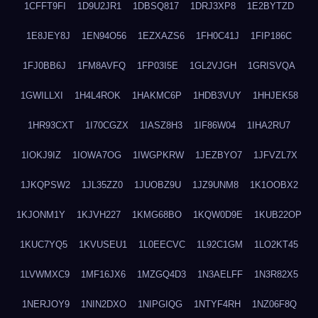
1CFFT9FI
1D9U2JR1
1DBSQ817
1DRJ3XP8
1E2BYTZD
1E8JEY8J
1EN94O56
1EZXAZS6
1FH0C41J
1FIP186C
1FJ0BB6J
1FM8AVFQ
1FP03I5E
1GL2VJGH
1GRISVQA
1GWILLXI
1H4L4ROK
1HAKMC6P
1HDB3VUY
1HHJEK58
1HR93CXT
1I70CGZX
1IASZ8H3
1IF86W04
1IHA2RU7
1IOKJ9IZ
1IOWA7OG
1IWGPKRW
1JEZBYO7
1JFVZL7X
1JKQPSW2
1JL35ZZ0
1JUOBZ9U
1JZ9UNM8
1K1OOBX2
1KJONM1Y
1KJVH227
1KMG68BO
1KQW0D9E
1KUB22OP
1KUC7YQ5
1KVUSEU1
1L0EECVC
1L92C1GM
1LO2KT45
1LVWMXC9
1MF16JX6
1MZGQ4D3
1N3AELFF
1N3R82X5
1NERJOY9
1NIN2DXO
1NIPGIQG
1NTYF4RH
1NZ06F8Q