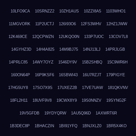
10LFO9CA
10SRNZZ2
10ZH1AUS
10ZZI8A5
1103WHO1
11MGVORK
11P2UCTJ
126I93O6
12FS3WHV
12HZ1JWW
12K469CE
12QCPWZN
12UKQO0N
133P7UOC
13COV7L8
14GYHZ3D
14H4A825
14M9BJ75
14NJ13LJ
14PRJLGB
14PRLC85
14WY7OYZ
1546DY9V
15B2SHBQ
15C9WR6H
160ON64P
16P9KSF6
16SBWI43
16U7RZJT
179PIGYE
17HG5UY8
17SO7X9S
17UXEZ2B
17VE7UAW
181QKVNV
18FL2H11
18UVF9V8
19CWX8Y9
19S0NNZV
19SYNG2F
19V5GFDB
19YDYQRW
1AU5Q96D
1AXWRT6R
1B3DEC8P
1BHACZIN
1BI91YFQ
1BNJXLZ0
1BR5X4KO