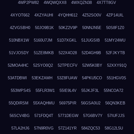
4WP2PW82
4WQWQXX8
4WXQZN38
4X7TT8GV
4XYOT662
4XZYAUHI
4YQHH612
4Z52SO0V
4ZP14UIL
4ZVGSBH0
50JO9B1K
50KZ2V9P
50NNJN5E
50S8F1Z0
510NBX1W
5160U7JM
51D7XGKL
51JUGSIB
51MY24WU
51VJOSDY
51ZE8MKB
522X4O28
52D4GH9B
52FJKYTB
52MOA4HC
52SYO0Q2
52TPECFV
52W5K0BY
52XXY91Q
53ATDBWI
53EKZAMH
53Z8FUAW
54PKU5CO
551HGV0S
553WPS4S
55FLR3W1
55IE9L4V
55JKJF3L
55NCOA72
55QDIRSM
55XAQHMU
56975PIR
56GSA0U2
56QN3KEB
56SCV4BG
571FDQ4T
5771DEGW
57G6BV7Y
57IUFJJS
57LA2HJ6
57N9R0VG
57Z141YR
584ZQC53
58G12L5U