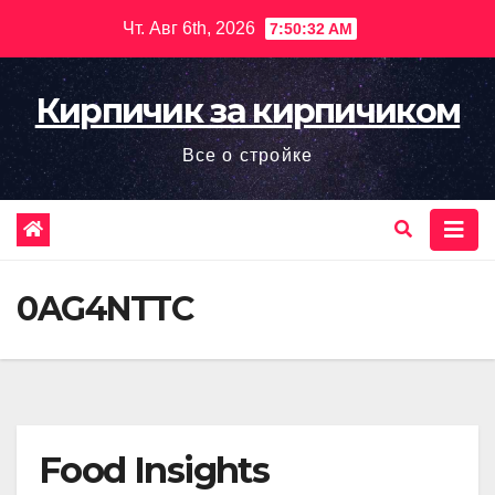
Перейти
Чт. Авг 6th, 2026
7:50:34 AM
к
содержимому
Кирпичик за кирпичиком
Все о стройке
0AG4NTTC
Food Insights