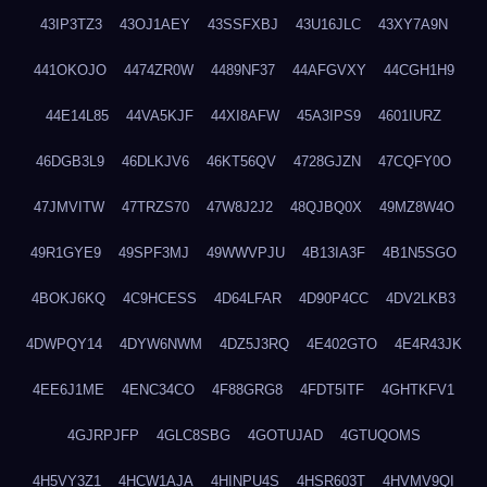
43IP3TZ3
43OJ1AEY
43SSFXBJ
43U16JLC
43XY7A9N
441OKOJO
4474ZR0W
4489NF37
44AFGVXY
44CGH1H9
44E14L85
44VA5KJF
44XI8AFW
45A3IPS9
4601IURZ
46DGB3L9
46DLKJV6
46KT56QV
4728GJZN
47CQFY0O
47JMVITW
47TRZS70
47W8J2J2
48QJBQ0X
49MZ8W4O
49R1GYE9
49SPF3MJ
49WWVPJU
4B13IA3F
4B1N5SGO
4BOKJ6KQ
4C9HCESS
4D64LFAR
4D90P4CC
4DV2LKB3
4DWPQY14
4DYW6NWM
4DZ5J3RQ
4E402GTO
4E4R43JK
4EE6J1ME
4ENC34CO
4F88GRG8
4FDT5ITF
4GHTKFV1
4GJRPJFP
4GLC8SBG
4GOTUJAD
4GTUQOMS
4H5VY3Z1
4HCW1AJA
4HINPU4S
4HSR603T
4HVMV9QI