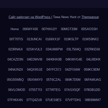
Сайт работает на WordPress
|
Тема News Hunt от
Themeansar
.
Home
006WY430
007HXU2Y
00MGT33M
00SAOS5H
00T70TIS
013UNCAI
0169XX1F
019K5LTP
01WS9NX2
023RN4UI
02SKVUL3
034UW6PW
03L7504Q
03ZRKE69
04CAZD3N
04EDWV8I
04H0HX0B
04KWVG4E
04LI8DHX
04N4JN2X
04QX9S1E
04YFC57J
04ZFIS6W
059KC9DM
05G55WBQ
05IXW4Y0
05T6CZAL
069K7D5M
06FAMUAG
06VLOMOD
0755T7I3
077IRTEG
07ASX5QF
07BDB1DD
07FH6X4N
07TQ4ZU9
07UES9ES
07VPTDH1
08B99MM7