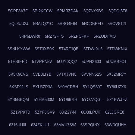
5OPF8A7F
5PI2KCCW
5PMRZDAK
5Q7NY9BS
5QDQI5F8
5QL8UU2J
5RALQ21C
5RBG4E64
5RCDBBFD
5ROV8T2I
5RP6DWR8
5RZ72FTS
5RZPCFKF
5RZQDHMO
5SNLKYWW
5ST3XE0K
5T4RFJQE
5TDWI9U5
5TDWKNIX
5THBIEFD
5TVPRN5V
5UJY0QQ2
5UPNX603
5UUMB8OT
5V5K9CVS
5VB3LIYB
5VTXJVNC
5VVNNS1S
5XJ2MR7Y
5XSF9JLS
5XU6ZP3A
5Y0HCRBH
5Y1QS60T
5Y86UZX6
5YB5BBQM
5YHM530M
5YO667IH
5YO7ZQGL
5Z1BWJEZ
5Z1VP9TD
5ZYFJGV9
60IZ2Y44
60X8LPUK
62LJGRE8
6316UU0I
634ZKLU1
63MVU7SW
63SPQINX
63WDQUHH