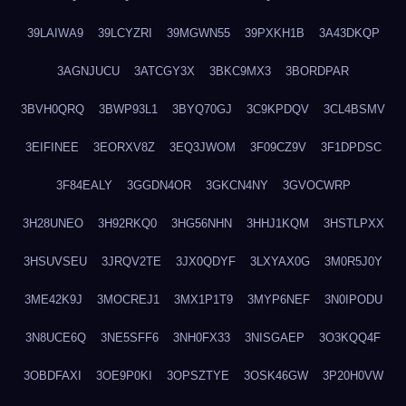
39LAIWA9
39LCYZRI
39MGWN55
39PXKH1B
3A43DKQP
3AGNJUCU
3ATCGY3X
3BKC9MX3
3BORDPAR
3BVH0QRQ
3BWP93L1
3BYQ70GJ
3C9KPDQV
3CL4BSMV
3EIFINEE
3EORXV8Z
3EQ3JWOM
3F09CZ9V
3F1DPDSC
3F84EALY
3GGDN4OR
3GKCN4NY
3GVOCWRP
3H28UNEO
3H92RKQ0
3HG56NHN
3HHJ1KQM
3HSTLPXX
3HSUVSEU
3JRQV2TE
3JX0QDYF
3LXYAX0G
3M0R5J0Y
3ME42K9J
3MOCREJ1
3MX1P1T9
3MYP6NEF
3N0IPODU
3N8UCE6Q
3NE5SFF6
3NH0FX33
3NISGAEP
3O3KQQ4F
3OBDFAXI
3OE9P0KI
3OPSZTYE
3OSK46GW
3P20H0VW