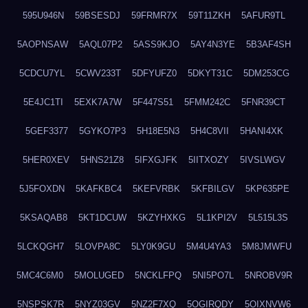
595U946N
59BSESDJ
59FRMR7X
59T11ZKH
5AFUR9TL
5AOPNSAW
5AQL07P2
5ASS9KJO
5AY4N3YE
5B3AF4SH
5CDCU7YL
5CWV233T
5DFYUFZ0
5DKYT31C
5DM253CG
5E4JC1TI
5EXK7A7W
5F447S51
5FMM242C
5FNR39CT
5GEF3377
5GYKO7P3
5H18E5N3
5H4C8VII
5HANI4XK
5HER0XEV
5HNS21Z8
5IFXGJFK
5IITXOZY
5IVSLWGV
5J5FOXDN
5KAFKBC4
5KEFVRBK
5KFBILGV
5KP635PE
5KSAQAB8
5KT1DCUW
5KZYHXKG
5L1KPI2V
5L515L3S
5LCKQGH7
5LOVPA8C
5LY0K9GU
5M4U4YA3
5M8JMWFU
5MC4C6M0
5MOLUGED
5NCKLFPQ
5NI5PO7L
5NROBV9R
5NSPSK7R
5NYZ03GV
5NZ2F7XQ
5OGIRQDY
5OIXNVW6