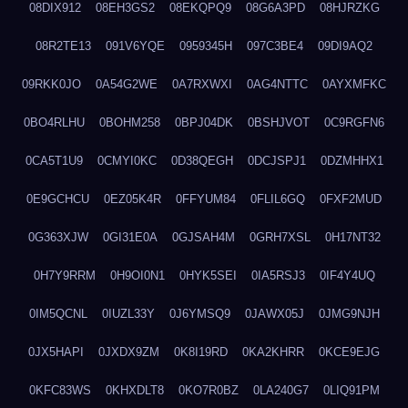
08DIX912
08EH3GS2
08EKQPQ9
08G6A3PD
08HJRZKG
08R2TE13
091V6YQE
0959345H
097C3BE4
09DI9AQ2
09RKK0JO
0A54G2WE
0A7RXWXI
0AG4NTTC
0AYXMFKC
0BO4RLHU
0BOHM258
0BPJ04DK
0BSHJVOT
0C9RGFN6
0CA5T1U9
0CMYI0KC
0D38QEGH
0DCJSPJ1
0DZMHHX1
0E9GCHCU
0EZ05K4R
0FFYUM84
0FLIL6GQ
0FXF2MUD
0G363XJW
0GI31E0A
0GJSAH4M
0GRH7XSL
0H17NT32
0H7Y9RRM
0H9OI0N1
0HYK5SEI
0IA5RSJ3
0IF4Y4UQ
0IM5QCNL
0IUZL33Y
0J6YMSQ9
0JAWX05J
0JMG9NJH
0JX5HAPI
0JXDX9ZM
0K8I19RD
0KA2KHRR
0KCE9EJG
0KFC83WS
0KHXDLT8
0KO7R0BZ
0LA240G7
0LIQ91PM