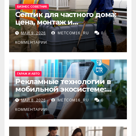
БИЗНЕС СОВЕТНИК
Септик для частного дома:
цена, монтаж и
организация автономной
МАЙ 9, 2026
METCOM16_RU
0
канализации
КОММЕНТАРИИ
ГАРАЖ И АВТО
Рекламные технологии в
мобильной экосистеме:
ключевые сервисы и
МАЙ 8, 2026
METCOM16_RU
0
принципы работы
КОММЕНТАРИИ