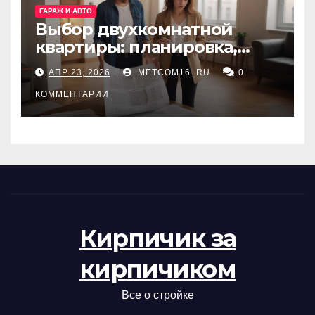
ГАРАЖ И АВТО
Выбор двухкомнатной
квартиры: планировка,
состояние жилья и
АПР 23, 2026
METCOM16_RU
0
проверка документов
КОММЕНТАРИИ
Кирпичик за
кирпичиком
Все о стройке