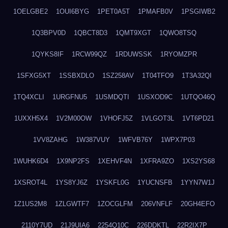
1OELGBE2
1OUI6BYG
1PET0A5T
1PMAFB0V
1PSGIWB2
1Q3BPV0D
1QBCT8D3
1QMT9XGT
1QWO8TSQ
1QYKS8IF
1RCW99QZ
1RDUWSSK
1RYOMZPR
1SFXG5XT
1SSBXDLO
1SZ258AV
1T04TFO9
1T3A32QI
1TQ4XCLI
1URGFNU5
1USMDQTI
1USXOD9C
1UTQO46Q
1UXXH5X4
1V2M00OW
1VHOFJ5Z
1VLGOT3L
1VT6PD21
1VV8ZAHG
1W387VUY
1WFVB76Y
1WPX7P03
1WUHK6D4
1X9NP2FS
1XEHVF4N
1XFRA9ZO
1XS2YS68
1XSROT4L
1YS8YJ6Z
1YSKFL0G
1YUCNSFB
1YYN7W1J
1Z1US2M8
1ZLGWTF7
1ZOCGLFM
206VNFLF
20GH4EFO
2110Y7UD
21J9UIA6
2254Q10C
226DDKTL
22R2IX7P