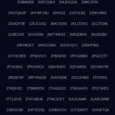
2G8M6D58
2HDT2UKH
2HLBXGGN
2HMC2F0V
2HO7QAUP
2HYWPJNU
2IIHI162
2J4TVL9Q
2JDKS9WZ
2JG4QYDE
2JSJLGSQ
2KKCIQS5
2KL1TDVU
2LCI7CW6
2LN9C5H3
2LVOI55N
2M7YMERZ
2MIQDBKK
2N165DB2
2NFH8OET
2NXDJSMA
2OC6YQYJ
2ODHTNIQ
2OYOC8EB
2P5KVO7J
2PB26F91
2PFU2MB3
2PGICZT7
2PJA33U1
2PK01RCU
2Q6V9UEG
2QFIABDG
2QYABSTR
2R02B74P
2RPXRAZM
2SAV54DE
2SS1XHM0
2T0TIR21
2T4QFIOC
2T8M8OOV
2TGAD2ZO
2TMUAAY5
2TOT3HO1
2TT1JPJ0
2TVCNBU8
2TWC2CET
2U1JCAWR
2UABCBNW
2UBGKVBI
2UFYK23Q
2UHBAVSU
2UT1DWVT
2VA5KTQ4