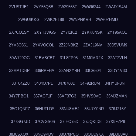
2VUSTJE1
2VY55Q8B
2W29565T
2W496244
2WADJS4M
2WGUIKKG
2WK2EL88
2WNPNKRH
2WV0ZHMD
2X7CQ1SY
2XYTJWGS
2Y7I1IC2
2YKK8NSK
2YT95AO1
2YV3O361
2YXVOCOL
2Z2JNBKZ
2ZAJL9NV
30D5VUM9
30W729OG
31BVSCBT
31L8FP95
31M0MR2X
32AT2VLN
32MATDBP
336RPFHA
33ANXYRH
33CR504T
33DY1V30
33T04ZZ0
3404O7P1
3478760D
34F92RUM
34HYUF3N
34Y7PBO1
357AGF1F
35AF37G3
35HVS0VG
35MJZMAN
35O1QNFZ
36HUTLDS
36NU8MEJ
36U7Y0NR
376J215Y
377SG7JD
37CVGS0S
37IHO75D
37JQKID8
37X9FZP9
38J0SXQX
38NQ9PDV
38O70PCO
38QUD9KX
39D3U3A0