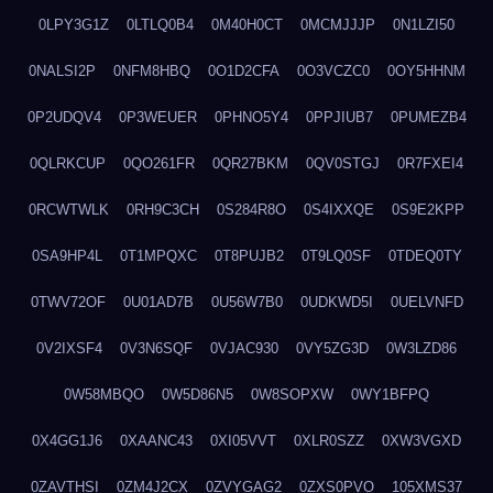
0LPY3G1Z
0LTLQ0B4
0M40H0CT
0MCMJJJP
0N1LZI50
0NALSI2P
0NFM8HBQ
0O1D2CFA
0O3VCZC0
0OY5HHNM
0P2UDQV4
0P3WEUER
0PHNO5Y4
0PPJIUB7
0PUMEZB4
0QLRKCUP
0QO261FR
0QR27BKM
0QV0STGJ
0R7FXEI4
0RCWTWLK
0RH9C3CH
0S284R8O
0S4IXXQE
0S9E2KPP
0SA9HP4L
0T1MPQXC
0T8PUJB2
0T9LQ0SF
0TDEQ0TY
0TWV72OF
0U01AD7B
0U56W7B0
0UDKWD5I
0UELVNFD
0V2IXSF4
0V3N6SQF
0VJAC930
0VY5ZG3D
0W3LZD86
0W58MBQO
0W5D86N5
0W8SOPXW
0WY1BFPQ
0X4GG1J6
0XAANC43
0XI05VVT
0XLR0SZZ
0XW3VGXD
0ZAVTHSI
0ZM4J2CX
0ZVYGAG2
0ZXS0PVO
105XMS37