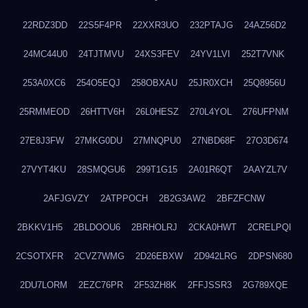
22RDZ3DD
22S5F4PR
22XXR3UO
232PTAJG
24AZ56D2
24MC44U0
24TJTMVU
24XS3FEV
24YV1LVI
252T7VNK
253A0XC6
254O5EQJ
258OBXAU
25JR0XCH
25Q8956U
25RMMEOD
26HTTV6H
26L0HESZ
270L4YOL
276UFPNM
27E8J3FW
27MKG0DU
27MNQPU0
27NBD68F
27O3D674
27VYT4KU
28SMQGU6
299T1G15
2A01R6QT
2AAYZL7V
2AFJGVZY
2ATPPOCH
2B2G3AW2
2BFZFCNW
2BKKV1H5
2BLDOOU6
2BRHOLRJ
2CKA0HWT
2CRELPQI
2CSOTXFR
2CVZ7WMG
2D26EBXW
2D942LRG
2DPSN680
2DU7LORM
2EZC76PR
2F53ZH8K
2FFJSSR3
2G789XQE