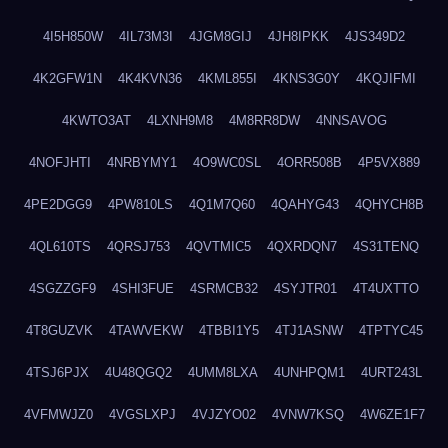
4I5H850W
4IL73M3I
4JGM8GIJ
4JH8IPKK
4JS349D2
4K2GFW1N
4K4KVN36
4KML855I
4KNS3G0Y
4KQJIFMI
4KWTO3AT
4LXNH9M8
4M8RR8DW
4NNSAVOG
4NOFJHTI
4NRBYMY1
4O9WC0SL
4ORR508B
4P5VX889
4PE2DGG9
4PW810LS
4Q1M7Q60
4QAHYG43
4QHYCH8B
4QL610TS
4QRSJ753
4QVTMIC5
4QXRDQN7
4S31TENQ
4SGZZGF9
4SHI3FUE
4SRMCB32
4SYJTR01
4T4UXTTO
4T8GUZVK
4TAWVEKW
4TBBI1Y5
4TJ1ASNW
4TPTYC45
4TSJ6PJX
4U48QGQ2
4UMM8LXA
4UNHPQM1
4URT243L
4VFMWJZ0
4VGSLXPJ
4VJZYO02
4VNW7KSQ
4W6ZE1F7