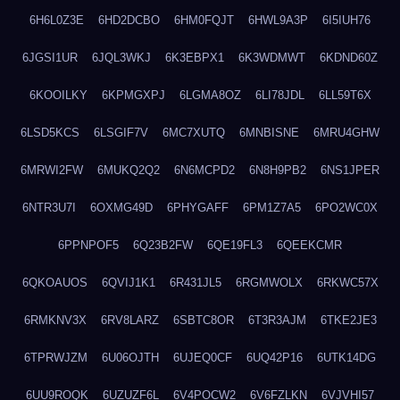
6H6L0Z3E
6HD2DCBO
6HM0FQJT
6HWL9A3P
6I5IUH76
6JGSI1UR
6JQL3WKJ
6K3EBPX1
6K3WDMWT
6KDND60Z
6KOOILKY
6KPMGXPJ
6LGMA8OZ
6LI78JDL
6LL59T6X
6LSD5KCS
6LSGIF7V
6MC7XUTQ
6MNBISNE
6MRU4GHW
6MRWI2FW
6MUKQ2Q2
6N6MCPD2
6N8H9PB2
6NS1JPER
6NTR3U7I
6OXMG49D
6PHYGAFF
6PM1Z7A5
6PO2WC0X
6PPNPOF5
6Q23B2FW
6QE19FL3
6QEEKCMR
6QKOAUOS
6QVIJ1K1
6R431JL5
6RGMWOLX
6RKWC57X
6RMKNV3X
6RV8LARZ
6SBTC8OR
6T3R3AJM
6TKE2JE3
6TPRWJZM
6U06OJTH
6UJEQ0CF
6UQ42P16
6UTK14DG
6UU9ROQK
6UZUZF6L
6V4POCW2
6V6FZLKN
6VJVHI57