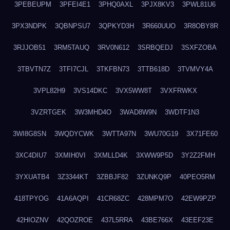
3PEBEUPM
3PFEI4E1
3PHQ0AXL
3PJX8KV3
3PWL81U6
3PX3NDPK
3QBNPSU7
3QPKYD3H
3R660UUO
3R8OBY8R
3RJJOB51
3RM5TAUQ
3RV0N612
3SRBQEDJ
3SXFZOBA
3TBVTN7Z
3TFI7CJL
3TKFBN73
3TTB618D
3TVMVY4A
3VPL82H9
3VS14DKC
3VX5WW8T
3VXFRWKX
3VZRTGEK
3W3MHD4O
3WAD8W9N
3WDTF1N3
3WI8G8SN
3WQDYCWK
3WTTA97N
3WU70G19
3X71FE60
3XC4DIU7
3XMIH0VI
3XMLLD4K
3XWW9P5D
3Y2Z2FMH
3YXUATB4
3Z3344KT
3ZBBJF82
3ZUNKQ9P
40PEO5RM
418TPYOG
41A6AQPI
41CR68ZC
428MPM7O
42EW9PZP
42HIOZNV
42QOZROE
437L5RRA
43BE766X
43EEF23E