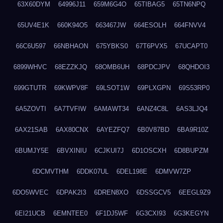
63X60DYM
64996J11
659M6G4O
65TIBAG5
65TN6NPQ
65UV4E1K
660K94O5
663467JW
664ESOLH
664FNVV4
66C6U597
66NBHAON
675YBKS0
67T6PVX5
67UCAPT0
6899WHVC
68EZZKJQ
68OMB6UH
68PDCJPV
68QHDOI3
699GTUTR
69KWPV8F
69LSOT1W
69PLXGPN
69S53RP0
6A5ZOVTI
6A7TVFIW
6AMAWT34
6ANZ4C8L
6AS3LJQ4
6AX21SAB
6AX80CNX
6AYEZFQ7
6B0V87BD
6BA9R10Z
6BUMJY5E
6BVXINIU
6CJKUI7J
6D1OSCXH
6D8BUPZM
6DCMVTHM
6DDK07UL
6DEL198E
6DMVW7ZP
6DO5WVEC
6DPAK2I3
6DREN8XO
6DSSGCV5
6EEGL9Z9
6EI21UCB
6EMNTEE0
6F1DJ5WF
6G3CXI93
6G3KEGYN