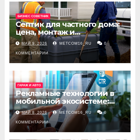
БИЗНЕС СОВЕТНИК
Септик для частного дома:
цена, монтаж и
организация автономной
МАЙ 9, 2026
METCOM16_RU
0
канализации
КОММЕНТАРИИ
ГАРАЖ И АВТО
Рекламные технологии в
мобильной экосистеме:
ключевые сервисы и
МАЙ 8, 2026
METCOM16_RU
0
принципы работы
КОММЕНТАРИИ