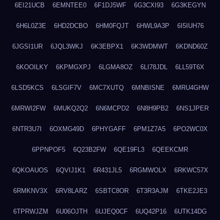
6EI21UCB
6EMNTEE0
6F1DJ5WF
6G3CXI93
6G3KEGYN
6H6L0Z3E
6HD2DCBO
6HM0FQJT
6HWL9A3P
6I5IUH76
6JGSI1UR
6JQL3WKJ
6K3EBPX1
6K3WDMWT
6KDND60Z
6KOOILKY
6KPMGXPJ
6LGMA8OZ
6LI78JDL
6LL59T6X
6LSD5KCS
6LSGIF7V
6MC7XUTQ
6MNBISNE
6MRU4GHW
6MRWI2FW
6MUKQ2Q2
6N6MCPD2
6N8H9PB2
6NS1JPER
6NTR3U7I
6OXMG49D
6PHYGAFF
6PM1Z7A5
6PO2WC0X
6PPNPOF5
6Q23B2FW
6QE19FL3
6QEEKCMR
6QKOAUOS
6QVIJ1K1
6R431JL5
6RGMWOLX
6RKWC57X
6RMKNV3X
6RV8LARZ
6SBTC8OR
6T3R3AJM
6TKE2JE3
6TPRWJZM
6U06OJTH
6UJEQ0CF
6UQ42P16
6UTK14DG