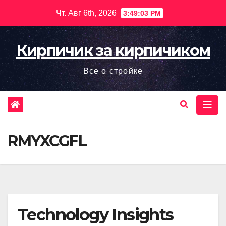
Перейти
Чт. Авг 6th, 2026
3:49:04 PM
к
содержимому
Кирпичик за кирпичиком
Все о стройке
RMYXCGFL
Technology Insights