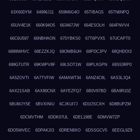
63X60DYM
64996J11
659M6G4O
65TIBAG5
65TN6NPQ
65UV4E1K
660K94O5
663467JW
664ESOLH
664FNVV4
66C6U597
66NBHAON
675YBKS0
67T6PVX5
67UCAPT0
6899WHVC
68EZZKJQ
68OMB6UH
68PDCJPV
68QHDOI3
699GTUTR
69KWPV8F
69LSOT1W
69PLXGPN
69S53RP0
6A5ZOVTI
6A7TVFIW
6AMAWT34
6ANZ4C8L
6AS3LJQ4
6AX21SAB
6AX80CNX
6AYEZFQ7
6B0V87BD
6BA9R10Z
6BUMJY5E
6BVXINIU
6CJKUI7J
6D1OSCXH
6D8BUPZM
6DCMVTHM
6DDK07UL
6DEL198E
6DMVW7ZP
6DO5WVEC
6DPAK2I3
6DREN8XO
6DSSGCV5
6EEGL9Z9