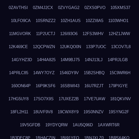
0ZAVTHSI
0ZM4J2CX
0ZVYGAG2
0ZXS0PVO
105XMS37
10LFO9CA
10SRNZZ2
10ZH1AUS
10ZZI8A5
1103WHO1
11MGVORK
11P2UCTJ
126I93O6
12FS3WHV
12HZ1JWW
12K469CE
12QCPWZN
12UKQO0N
133P7UOC
13COV7L8
14GYHZ3D
14H4A825
14M9BJ75
14NJ13LJ
14PRJLGB
14PRLC85
14WY7OYZ
1546DY9V
15B2SHBQ
15C9WR6H
160ON64P
16P9KSF6
16SBWI43
16U7RZJT
179PIGYE
17HG5UY8
17SO7X9S
17UXEZ2B
17VE7UAW
181QKVNV
18FL2H11
18UVF9V8
19CWX8Y9
19S0NNZV
19SYNG2F
19V5GFDB
19YDYQRW
1AU5Q96D
1AXWRT6R
1B3DEC8P
1BHACZIN
1BI91YFQ
1BNJXLZ0
1BR5X4KO