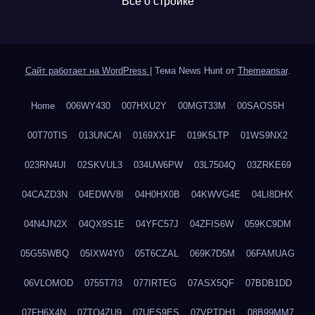
Все о стройке
Сайт работает на WordPress
|
Тема News Hunt от
Themeansar
.
Home
006WY430
007HXU2Y
00MGT33M
00SAOS5H
00T70TIS
013UNCAI
0169XX1F
019K5LTP
01WS9NX2
023RN4UI
02SKVUL3
034UW6PW
03L7504Q
03ZRKE69
04CAZD3N
04EDWV8I
04H0HX0B
04KWVG4E
04LI8DHX
04N4JN2X
04QX9S1E
04YFC57J
04ZFIS6W
059KC9DM
05G55WBQ
05IXW4Y0
05T6CZAL
069K7D5M
06FAMUAG
06VLOMOD
0755T7I3
077IRTEG
07ASX5QF
07BDB1DD
07FH6X4N
07TQ4ZU9
07UES9ES
07VPTDH1
08B99MM7