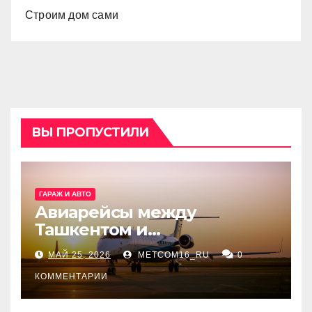
Строим дом сами
ВЫ ПРОПУСТИЛИ
ГАРАЖ И АВТО
Авиарейсы между
Ташкентом и
Екатеринбургом
МАЙ 25, 2026
METCOM16_RU
0
КОММЕНТАРИИ