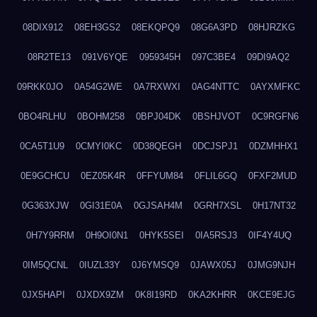
08DIX912
08EH3GS2
08EKQPQ9
08G6A3PD
08HJRZKG
08R2TE13
091V6YQE
0959345H
097C3BE4
09DI9AQ2
09RKK0JO
0A54G2WE
0A7RXWXI
0AG4NTTC
0AYXMFKC
0BO4RLHU
0BOHM258
0BPJ04DK
0BSHJVOT
0C9RGFN6
0CA5T1U9
0CMYI0KC
0D38QEGH
0DCJSPJ1
0DZMHHX1
0E9GCHCU
0EZ05K4R
0FFYUM84
0FLIL6GQ
0FXF2MUD
0G363XJW
0GI31E0A
0GJSAH4M
0GRH7XSL
0H17NT32
0H7Y9RRM
0H9OI0N1
0HYK5SEI
0IA5RSJ3
0IF4Y4UQ
0IM5QCNL
0IUZL33Y
0J6YMSQ9
0JAWX05J
0JMG9NJH
0JX5HAPI
0JXDX9ZM
0K8I19RD
0KA2KHRR
0KCE9EJG