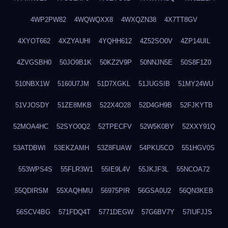
4WP2PW82
4WQWQXX8
4WXQZN38
4X7TT8GV
4XYOT662
4XZYAUHI
4YQHH612
4Z52SO0V
4ZP14UIL
4ZVGSBH0
50JO9B1K
50KZ2V9P
50NNJN5E
50S8F1Z0
510NBX1W
5160U7JM
51D7XGKL
51JUGSIB
51MY24WU
51VJOSDY
51ZE8MKB
522X4O28
52D4GH9B
52FJKYTB
52MOA4HC
52SYO0Q2
52TPECFV
52W5K0BY
52XXY91Q
53ATDBWI
53EKZAMH
53Z8FUAW
54PKU5CO
551HGV0S
553WPS4S
55FLR3W1
55IE9L4V
55JKJF3L
55NCOA72
55QDIRSM
55XAQHMU
56975PIR
56GSA0U2
56QN3KEB
56SCV4BG
571FDQ4T
5771DEGW
57G6BV7Y
57IUFJJS