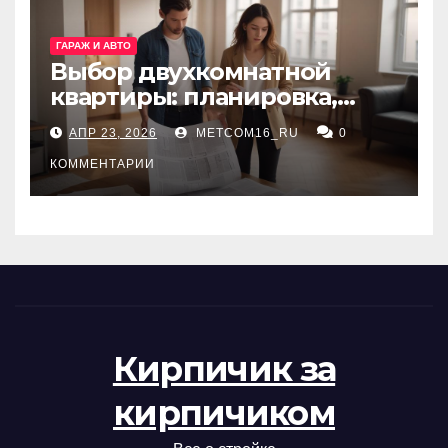
ГАРАЖ И АВТО
Выбор двухкомнатной
квартиры: планировка,
состояние жилья и
АПР 23, 2026
METCOM16_RU
0
проверка документов
КОММЕНТАРИИ
Кирпичик за
кирпичиком