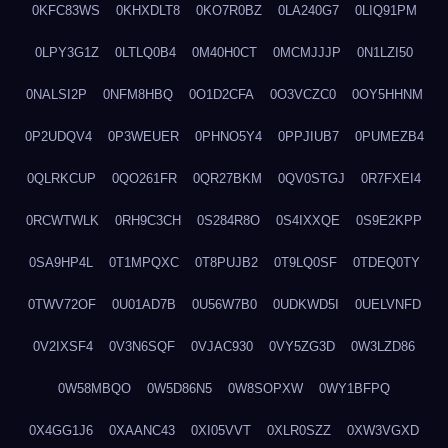
0KFC83WS
0KHXDLT8
0KO7R0BZ
0LA240G7
0LIQ91PM
0LPY3G1Z
0LTLQ0B4
0M40H0CT
0MCMJJJP
0N1LZI50
0NALSI2P
0NFM8HBQ
0O1D2CFA
0O3VCZC0
0OY5HHNM
0P2UDQV4
0P3WEUER
0PHNO5Y4
0PPJIUB7
0PUMEZB4
0QLRKCUP
0QO261FR
0QR27BKM
0QV0STGJ
0R7FXEI4
0RCWTWLK
0RH9C3CH
0S284R8O
0S4IXXQE
0S9E2KPP
0SA9HP4L
0T1MPQXC
0T8PUJB2
0T9LQ0SF
0TDEQ0TY
0TWV72OF
0U01AD7B
0U56W7B0
0UDKWD5I
0UELVNFD
0V2IXSF4
0V3N6SQF
0VJAC930
0VY5ZG3D
0W3LZD86
0W58MBQO
0W5D86N5
0W8SOPXW
0WY1BFPQ
0X4GG1J6
0XAANC43
0XI05VVT
0XLR0SZZ
0XW3VGXD