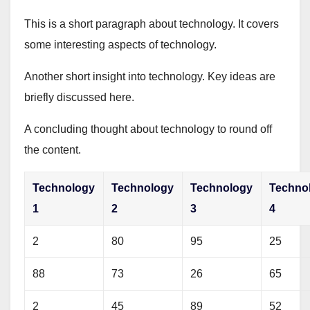
This is a short paragraph about technology. It covers
some interesting aspects of technology.
Another short insight into technology. Key ideas are
briefly discussed here.
A concluding thought about technology to round off
the content.
Technology
Technology
Technology
Techno
1
2
3
4
2
80
95
25
88
73
26
65
2
45
89
52