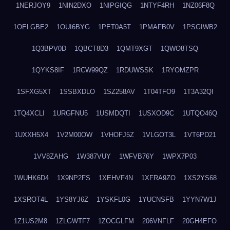
1NERJOY9
1NIN2DXO
1NIPGIQG
1NTYF4RH
1NZ06F8Q
1OELGBE2
1OUI6BYG
1PET0A5T
1PMAFB0V
1PSGIWB2
1Q3BPV0D
1QBCT8D3
1QMT9XGT
1QWO8TSQ
1QYKS8IF
1RCW99QZ
1RDUWSSK
1RYOMZPR
1SFXG5XT
1SSBXDLO
1SZ258AV
1T04TFO9
1T3A32QI
1TQ4XCLI
1URGFNU5
1USMDQTI
1USXOD9C
1UTQO46Q
1UXXH5X4
1V2M00OW
1VHOFJ5Z
1VLGOT3L
1VT6PD21
1VV8ZAHG
1W387VUY
1WFVB76Y
1WPX7P03
1WUHK6D4
1X9NP2FS
1XEHVF4N
1XFRA9ZO
1XS2YS68
1XSROT4L
1YS8YJ6Z
1YSKFL0G
1YUCNSFB
1YYN7W1J
1Z1US2M8
1ZLGWTF7
1ZOCGLFM
206VNFLF
20GH4EFO