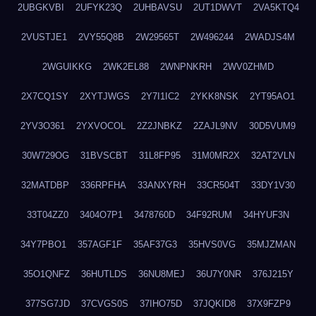
2UBGKVBI
2UFYK23Q
2UHBAVSU
2UT1DWVT
2VA5KTQ4
2VUSTJE1
2VY55Q8B
2W29565T
2W496244
2WADJS4M
2WGUIKKG
2WK2EL88
2WNPNKRH
2WV0ZHMD
2X7CQ1SY
2XYTJWGS
2Y7I1IC2
2YKK8NSK
2YT95AO1
2YV3O361
2YXVOCOL
2Z2JNBKZ
2ZAJL9NV
30D5VUM9
30W729OG
31BVSCBT
31L8FP95
31M0MR2X
32AT2VLN
32MATDBP
336RPFHA
33ANXYRH
33CR504T
33DY1V30
33T04ZZ0
3404O7P1
3478760D
34F92RUM
34HYUF3N
34Y7PBO1
357AGF1F
35AF37G3
35HVS0VG
35MJZMAN
35O1QNFZ
36HUTLDS
36NU8MEJ
36U7Y0NR
376J215Y
377SG7JD
37CVGS0S
37IHO75D
37JQKID8
37X9FZP9