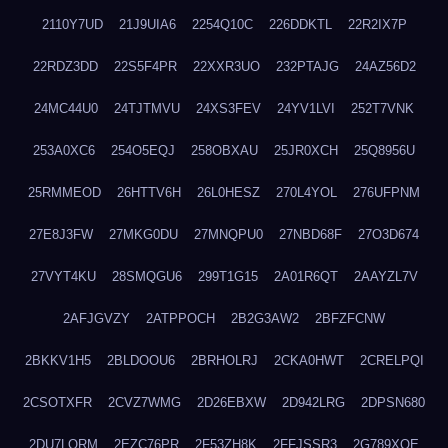
2110Y7UD
21J9UIA6
2254Q10C
226DDKTL
22R2IX7P
22RDZ3DD
22S5F4PR
22XXR3UO
232PTAJG
24AZ56D2
24MC44U0
24TJTMVU
24XS3FEV
24YV1LVI
252T7VNK
253A0XC6
254O5EQJ
258OBXAU
25JR0XCH
25Q8956U
25RMMEOD
26HTTV6H
26L0HESZ
270L4YOL
276UFPNM
27E8J3FW
27MKG0DU
27MNQPU0
27NBD68F
27O3D674
27VYT4KU
28SMQGU6
299T1G15
2A01R6QT
2AAYZL7V
2AFJGVZY
2ATPPOCH
2B2G3AW2
2BFZFCNW
2BKKV1H5
2BLDOOU6
2BRHOLRJ
2CKA0HWT
2CRELPQI
2CSOTXFR
2CVZ7WMG
2D26EBXW
2D942LRG
2DPSN680
2DU7LORM
2EZC76PR
2F53ZH8K
2FFJSSR3
2G789XQE