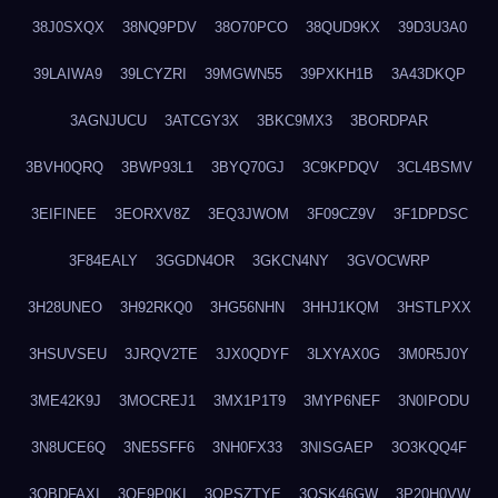
38J0SXQX
38NQ9PDV
38O70PCO
38QUD9KX
39D3U3A0
39LAIWA9
39LCYZRI
39MGWN55
39PXKH1B
3A43DKQP
3AGNJUCU
3ATCGY3X
3BKC9MX3
3BORDPAR
3BVH0QRQ
3BWP93L1
3BYQ70GJ
3C9KPDQV
3CL4BSMV
3EIFINEE
3EORXV8Z
3EQ3JWOM
3F09CZ9V
3F1DPDSC
3F84EALY
3GGDN4OR
3GKCN4NY
3GVOCWRP
3H28UNEO
3H92RKQ0
3HG56NHN
3HHJ1KQM
3HSTLPXX
3HSUVSEU
3JRQV2TE
3JX0QDYF
3LXYAX0G
3M0R5J0Y
3ME42K9J
3MOCREJ1
3MX1P1T9
3MYP6NEF
3N0IPODU
3N8UCE6Q
3NE5SFF6
3NH0FX33
3NISGAEP
3O3KQQ4F
3OBDFAXI
3OE9P0KI
3OPSZTYE
3OSK46GW
3P20H0VW