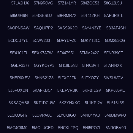
57LA2HJ6
57N9R0VG
57Z141YR
584ZQC53
58G12L5U
595U946N
59BSESDJ
59FRMR7X
59T11ZKH
5AFUR9TL
5AOPNSAW
5AQL07P2
5ASS9KJO
5AY4N3YE
5B3AF4SH
5CDCU7YL
5CWV233T
5DFYUFZ0
5DKYT31C
5DM253CG
5E4JC1TI
5EXK7A7W
5F447S51
5FMM242C
5FNR39CT
5GEF3377
5GYKO7P3
5H18E5N3
5H4C8VII
5HANI4XK
5HER0XEV
5HNS21Z8
5IFXGJFK
5IITXOZY
5IVSLWGV
5J5FOXDN
5KAFKBC4
5KEFVRBK
5KFBILGV
5KP635PE
5KSAQAB8
5KT1DCUW
5KZYHXKG
5L1KPI2V
5L515L3S
5LCKQGH7
5LOVPA8C
5LY0K9GU
5M4U4YA3
5M8JMWFU
5MC4C6M0
5MOLUGED
5NCKLFPQ
5NI5PO7L
5NROBV9R