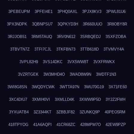
3PEBEUPM
3PFEI4E1
3PHQ0AXL
3PJX8KV3
3PWL81U6
3PX3NDPK
3QBNPSU7
3QPKYD3H
3R660UUO
3R8OBY8R
3RJJOB51
3RM5TAUQ
3RV0N612
3SRBQEDJ
3SXFZOBA
3TBVTN7Z
3TFI7CJL
3TKFBN73
3TTB618D
3TVMVY4A
3VPL82H9
3VS14DKC
3VX5WW8T
3VXFRWKX
3VZRTGEK
3W3MHD4O
3WAD8W9N
3WDTF1N3
3WI8G8SN
3WQDYCWK
3WTTA97N
3WU70G19
3X71FE60
3XC4DIU7
3XMIH0VI
3XMLLD4K
3XWW9P5D
3Y2Z2FMH
3YXUATB4
3Z3344KT
3ZBBJF82
3ZUNKQ9P
40PEO5RM
418TPYOG
41A6AQPI
41CR68ZC
428MPM7O
42EW9PZP