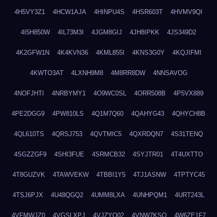
4H5VY3Z1
4HCW1AJA
4HINPU4S
4HSR603T
4HVMV9QI
4I5H850W
4IL73M3I
4JGM8GIJ
4JH8IPKK
4JS349D2
4K2GFW1N
4K4KVN36
4KML855I
4KNS3G0Y
4KQJIFMI
4KWTO3AT
4LXNH9M8
4M8RR8DW
4NNSAVOG
4NOFJHTI
4NRBYMY1
4O9WC0SL
4ORR508B
4P5VX889
4PE2DGG9
4PW810LS
4Q1M7Q60
4QAHYG43
4QHYCH8B
4QL610TS
4QRSJ753
4QVTMIC5
4QXRDQN7
4S31TENQ
4SGZZGF9
4SHI3FUE
4SRMCB32
4SYJTR01
4T4UXTTO
4T8GUZVK
4TAWVEKW
4TBBI1Y5
4TJ1ASNW
4TPTYC45
4TSJ6PJX
4U48QGQ2
4UMM8LXA
4UNHPQM1
4URT243L
4VFMWJZ0
4VGSLXPJ
4VJZYO02
4VNW7KSQ
4W6ZE1F7