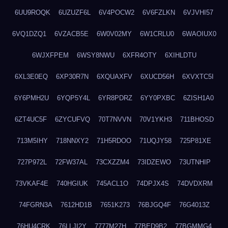
6UU9ROQK
6UZUZF6L
6V4POCW2
6V6FZLKN
6VJVHI57
6VQ1DZQ1
6VZACB5E
6W0V02MY
6W1CRLU0
6WAOIUX0
6WJXFPEM
6WSY8NWU
6XFR4OTY
6XIHLDTU
6XL3E0EQ
6XP30R7N
6XQUAXFV
6XUCD56H
6XVXTC5I
6Y6PMH2U
6YQP5Y4L
6YR8PDRZ
6YY0PXBC
6ZISH1A0
6ZT4UC5F
6ZYCUFVQ
70T7NVVN
70V1YKH3
711BHOSD
713M5IHY
718NNXY2
71H5RDOO
71UQJY58
725P81XE
727P972L
72FW37AL
73CXZZM4
73IDZEWO
73UTNHIP
73VKAF4E
740HGIUK
745ACL1O
74DPJX4S
74DVDXRM
74FGRN3A
7612HD1B
7651K273
76BJGQ4F
76G4013Z
76HU4CRK
76LLJI2Y
7777M27H
77BED9B2
77BGMMG4