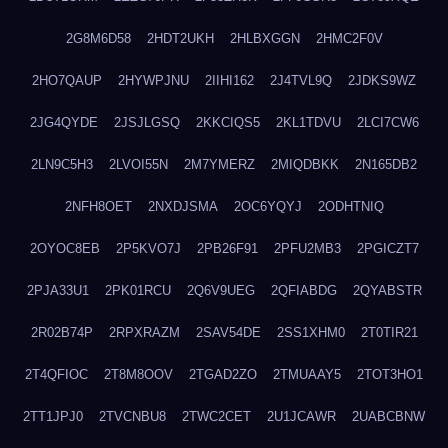
2G8M6D58
2HDT2UKH
2HLBXGGN
2HMC2F0V
2HO7QAUP
2HYWPJNU
2IIHI162
2J4TVL9Q
2JDKS9WZ
2JG4QYDE
2JSJLGSQ
2KKCIQS5
2KL1TDVU
2LCI7CW6
2LN9C5H3
2LVOI55N
2M7YMERZ
2MIQDBKK
2N165DB2
2NFH8OET
2NXDJSMA
2OC6YQYJ
2ODHTNIQ
2OYOC8EB
2P5KVO7J
2PB26F91
2PFU2MB3
2PGICZT7
2PJA33U1
2PK01RCU
2Q6V9UEG
2QFIABDG
2QYABSTR
2R02B74P
2RPXRAZM
2SAV54DE
2SS1XHM0
2T0TIR21
2T4QFIOC
2T8M8OOV
2TGAD2ZO
2TMUAAY5
2TOT3HO1
2TT1JPJ0
2TVCNBU8
2TWC2CET
2U1JCAWR
2UABCBNW