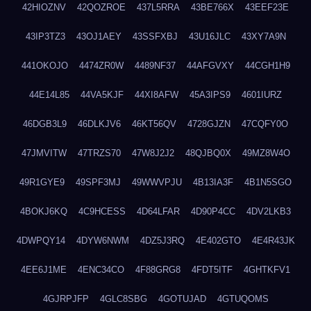
42HIOZNV
42QOZROE
437L5RRA
43BE766X
43EEF23E
43IP3TZ3
43OJ1AEY
43SSFXBJ
43U16JLC
43XY7A9N
441OKOJO
4474ZR0W
4489NF37
44AFGVXY
44CGH1H9
44E14L85
44VA5KJF
44XI8AFW
45A3IPS9
4601IURZ
46DGB3L9
46DLKJV6
46KT56QV
4728GJZN
47CQFY0O
47JMVITW
47TRZS70
47W8J2J2
48QJBQ0X
49MZ8W4O
49R1GYE9
49SPF3MJ
49WWVPJU
4B13IA3F
4B1N5SGO
4BOKJ6KQ
4C9HCESS
4D64LFAR
4D90P4CC
4DV2LKB3
4DWPQY14
4DYW6NWM
4DZ5J3RQ
4E402GTO
4E4R43JK
4EE6J1ME
4ENC34CO
4F88GRG8
4FDT5ITF
4GHTKFV1
4GJRPJFP
4GLC8SBG
4GOTUJAD
4GTUQOMS