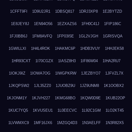
1CFFT9FI
1D9U2JR1
1DBSQ817
1DRJ3XP8
1E2BYTZD
1E8JEY8J
1EN94O56
1EZXAZS6
1FH0C41J
1FIP186C
1FJ0BB6J
1FM8AVFQ
1FP03I5E
1GL2VJGH
1GRISVQA
1GWILLXI
1H4L4ROK
1HAKMC6P
1HDB3VUY
1HHJEK58
1HR93CXT
1I70CGZX
1IASZ8H3
1IF86W04
1IHA2RU7
1IOKJ9IZ
1IOWA7OG
1IWGPKRW
1JEZBYO7
1JFVZL7X
1JKQPSW2
1JL35ZZ0
1JUOBZ9U
1JZ9UNM8
1K1OOBX2
1KJONM1Y
1KJVH227
1KMG68BO
1KQW0D9E
1KUB22OP
1KUC7YQ5
1KVUSEU1
1L0EECVC
1L92C1GM
1LO2KT45
1LVWMXC9
1MF16JX6
1MZGQ4D3
1N3AELFF
1N3R82X5