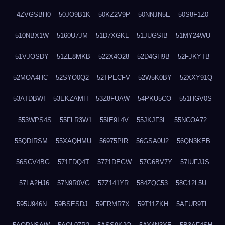
4ZVGSBH0
50JO9B1K
50KZ2V9P
50NNJN5E
50S8F1Z0
510NBX1W
5160U7JM
51D7XGKL
51JUGSIB
51MY24WU
51VJOSDY
51ZE8MKB
522X4O28
52D4GH9B
52FJKYTB
52MOA4HC
52SYO0Q2
52TPECFV
52W5K0BY
52XXY91Q
53ATDBWI
53EKZAMH
53Z8FUAW
54PKU5CO
551HGV0S
553WPS4S
55FLR3W1
55IE9L4V
55JKJF3L
55NCOA72
55QDIRSM
55XAQHMU
56975PIR
56GSA0U2
56QN3KEB
56SCV4BG
571FDQ4T
5771DEGW
57G6BV7Y
57IUFJJS
57LA2HJ6
57N9R0VG
57Z141YR
584ZQC53
58G12L5U
595U946N
59BSESDJ
59FRMR7X
59T11ZKH
5AFUR9TL