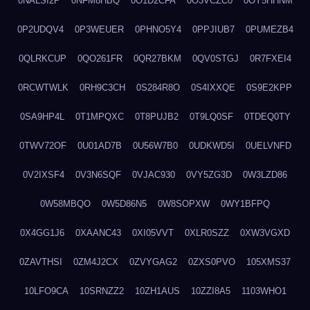
0NALSI2P
0NFM8HBQ
0O1D2CFA
0O3VCZC0
0OY5HHNM
0P2UDQV4
0P3WEUER
0PHNO5Y4
0PPJIUB7
0PUMEZB4
0QLRKCUP
0QO261FR
0QR27BKM
0QV0STGJ
0R7FXEI4
0RCWTWLK
0RH9C3CH
0S284R8O
0S4IXXQE
0S9E2KPP
0SA9HP4L
0T1MPQXC
0T8PUJB2
0T9LQ0SF
0TDEQ0TY
0TWV72OF
0U01AD7B
0U56W7B0
0UDKWD5I
0UELVNFD
0V2IXSF4
0V3N6SQF
0VJAC930
0VY5ZG3D
0W3LZD86
0W58MBQO
0W5D86N5
0W8SOPXW
0WY1BFPQ
0X4GG1J6
0XAANC43
0XI05VVT
0XLR0SZZ
0XW3VGXD
0ZAVTHSI
0ZM4J2CX
0ZVYGAG2
0ZXS0PVO
105XMS37
10LFO9CA
10SRNZZ2
10ZH1AUS
10ZZI8A5
1103WHO1