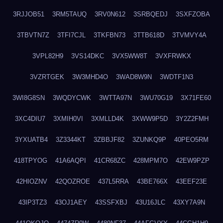
3RJJOB51
3RM5TAUQ
3RV0N612
3SRBQEDJ
3SXFZOBA
3TBVTN7Z
3TFI7CJL
3TKFBN73
3TTB618D
3TVMVY4A
3VPL82H9
3VS14DKC
3VX5WW8T
3VXFRWKX
3VZRTGEK
3W3MHD4O
3WAD8W9N
3WDTF1N3
3WI8G8SN
3WQDYCWK
3WTTA97N
3WU70G19
3X71FE60
3XC4DIU7
3XMIH0VI
3XMLLD4K
3XWW9P5D
3Y2Z2FMH
3YXUATB4
3Z3344KT
3ZBBJF82
3ZUNKQ9P
40PEO5RM
418TPYOG
41A6AQPI
41CR68ZC
428MPM7O
42EW9PZP
42HIOZNV
42QOZROE
437L5RRA
43BE766X
43EEF23E
43IP3TZ3
43OJ1AEY
43SSFXBJ
43U16JLC
43XY7A9N