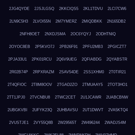
2JG4QYDE
2JSJLGSQ
2KKCIQS5
2KL1TDVU
2LCI7CW6
2LN9C5H3
2LVOI55N
2M7YMERZ
2MIQDBKK
2N165DB2
2NFH8OET
2NXDJSMA
2OC6YQYJ
2ODHTNIQ
2OYOC8EB
2P5KVO7J
2PB26F91
2PFU2MB3
2PGICZT7
2PJA33U1
2PK01RCU
2Q6V9UEG
2QFIABDG
2QYABSTR
2R02B74P
2RPXRAZM
2SAV54DE
2SS1XHM0
2T0TIR21
2T4QFIOC
2T8M8OOV
2TGAD2ZO
2TMUAAY5
2TOT3HO1
2TT1JPJ0
2TVCNBU8
2TWC2CET
2U1JCAWR
2UABCBNW
2UBGKVBI
2UFYK23Q
2UHBAVSU
2UT1DWVT
2VA5KTQ4
2VUSTJE1
2VY55Q8B
2W29565T
2W496244
2WADJS4M