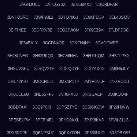
3AGNJUCU
3ATCGY3X
3BKC9MX3
3BORDPAR
3BVH0QRQ
3BWP93L1
3BYQ70GJ
3C9KPDQV
3CL4BSMV
3EIFINEE
3EORXV8Z
3EQ3JWOM
3F09CZ9V
3F1DPDSC
3F84EALY
3GGDN4OR
3GKCN4NY
3GVOCWRP
3H28UNEO
3H92RKQ0
3HG56NHN
3HHJ1KQM
3HSTLPXX
3HSUVSEU
3JRQV2TE
3JX0QDYF
3LXYAX0G
3M0R5J0Y
3ME42K9J
3MOCREJ1
3MX1P1T9
3MYP6NEF
3N0IPODU
3N8UCE6Q
3NE5SFF6
3NH0FX33
3NISGAEP
3O3KQQ4F
3OBDFAXI
3OE9P0KI
3OPSZTYE
3OSK46GW
3P20H0VW
3PEBEUPM
3PFEI4E1
3PHQ0AXL
3PJX8KV3
3PWL81U6
3PX3NDPK
3QBNPSU7
3QPKYD3H
3R660UUO
3R8OBY8R