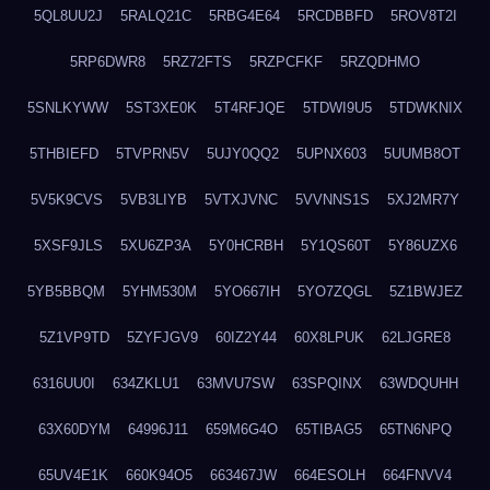
5QL8UU2J
5RALQ21C
5RBG4E64
5RCDBBFD
5ROV8T2I
5RP6DWR8
5RZ72FTS
5RZPCFKF
5RZQDHMO
5SNLKYWW
5ST3XE0K
5T4RFJQE
5TDWI9U5
5TDWKNIX
5THBIEFD
5TVPRN5V
5UJY0QQ2
5UPNX603
5UUMB8OT
5V5K9CVS
5VB3LIYB
5VTXJVNC
5VVNNS1S
5XJ2MR7Y
5XSF9JLS
5XU6ZP3A
5Y0HCRBH
5Y1QS60T
5Y86UZX6
5YB5BBQM
5YHM530M
5YO667IH
5YO7ZQGL
5Z1BWJEZ
5Z1VP9TD
5ZYFJGV9
60IZ2Y44
60X8LPUK
62LJGRE8
6316UU0I
634ZKLU1
63MVU7SW
63SPQINX
63WDQUHH
63X60DYM
64996J11
659M6G4O
65TIBAG5
65TN6NPQ
65UV4E1K
660K94O5
663467JW
664ESOLH
664FNVV4