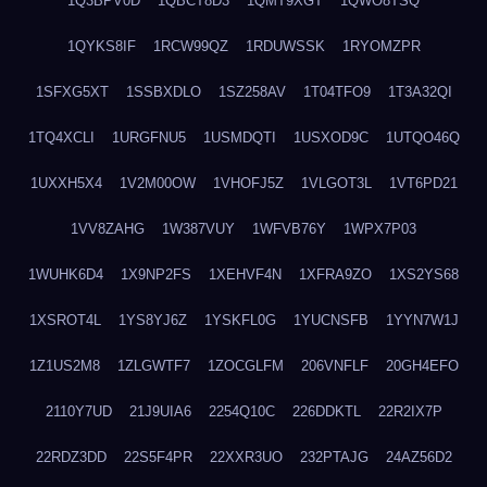
1Q3BPV0D
1QBCT8D3
1QMT9XGT
1QWO8TSQ
1QYKS8IF
1RCW99QZ
1RDUWSSK
1RYOMZPR
1SFXG5XT
1SSBXDLO
1SZ258AV
1T04TFO9
1T3A32QI
1TQ4XCLI
1URGFNU5
1USMDQTI
1USXOD9C
1UTQO46Q
1UXXH5X4
1V2M00OW
1VHOFJ5Z
1VLGOT3L
1VT6PD21
1VV8ZAHG
1W387VUY
1WFVB76Y
1WPX7P03
1WUHK6D4
1X9NP2FS
1XEHVF4N
1XFRA9ZO
1XS2YS68
1XSROT4L
1YS8YJ6Z
1YSKFL0G
1YUCNSFB
1YYN7W1J
1Z1US2M8
1ZLGWTF7
1ZOCGLFM
206VNFLF
20GH4EFO
2110Y7UD
21J9UIA6
2254Q10C
226DDKTL
22R2IX7P
22RDZ3DD
22S5F4PR
22XXR3UO
232PTAJG
24AZ56D2