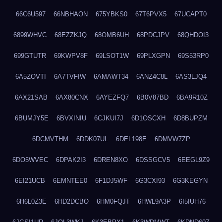
66C6U597
66NBHAON
675YBKS0
67T6PVX5
67UCAPT0
6899WHVC
68EZZKJQ
68OMB6UH
68PDCJPV
68QHDOI3
699GTUTR
69KWPV8F
69LSOT1W
69PLXGPN
69S53RP0
6A5ZOVTI
6A7TVFIW
6AMAWT34
6ANZ4C8L
6AS3LJQ4
6AX21SAB
6AX80CNX
6AYEZFQ7
6B0V87BD
6BA9R10Z
6BUMJY5E
6BVXINIU
6CJKUI7J
6D1OSCXH
6D8BUPZM
6DCMVTHM
6DDK07UL
6DEL198E
6DMVW7ZP
6DO5WVEC
6DPAK2I3
6DREN8XO
6DSSGCV5
6EEGL9Z9
6EI21UCB
6EMNTEE0
6F1DJ5WF
6G3CXI93
6G3KEGYN
6H6L0Z3E
6HD2DCBO
6HM0FQJT
6HWL9A3P
6I5IUH76