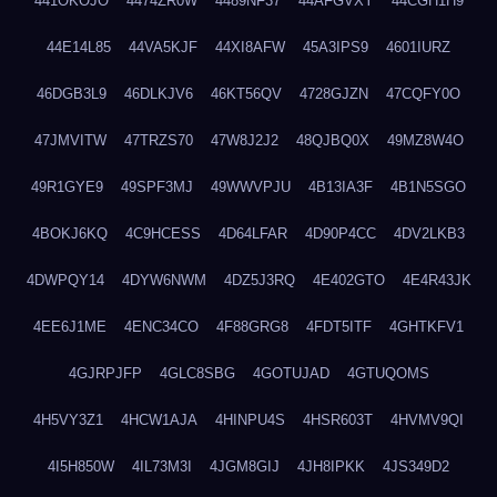
441OKOJO
4474ZR0W
4489NF37
44AFGVXY
44CGH1H9
44E14L85
44VA5KJF
44XI8AFW
45A3IPS9
4601IURZ
46DGB3L9
46DLKJV6
46KT56QV
4728GJZN
47CQFY0O
47JMVITW
47TRZS70
47W8J2J2
48QJBQ0X
49MZ8W4O
49R1GYE9
49SPF3MJ
49WWVPJU
4B13IA3F
4B1N5SGO
4BOKJ6KQ
4C9HCESS
4D64LFAR
4D90P4CC
4DV2LKB3
4DWPQY14
4DYW6NWM
4DZ5J3RQ
4E402GTO
4E4R43JK
4EE6J1ME
4ENC34CO
4F88GRG8
4FDT5ITF
4GHTKFV1
4GJRPJFP
4GLC8SBG
4GOTUJAD
4GTUQOMS
4H5VY3Z1
4HCW1AJA
4HINPU4S
4HSR603T
4HVMV9QI
4I5H850W
4IL73M3I
4JGM8GIJ
4JH8IPKK
4JS349D2