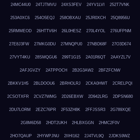
24MC44U0
24TJTMVU
24XS3FEV
24YV1LVI
252T7VNK
253A0XC6
254O5EQJ
258OBXAU
25JR0XCH
25Q8956U
25RMMEOD
26HTTV6H
26L0HESZ
270L4YOL
276UFPNM
27E8J3FW
27MKG0DU
27MNQPU0
27NBD68F
27O3D674
27VYT4KU
28SMQGU6
299T1G15
2A01R6QT
2AAYZL7V
2AFJGVZY
2ATPPOCH
2B2G3AW2
2BFZFCNW
2BKKV1H5
2BLDOOU6
2BRHOLRJ
2CKA0HWT
2CRELPQI
2CSOTXFR
2CVZ7WMG
2D26EBXW
2D942LRG
2DPSN680
2DU7LORM
2EZC76PR
2F53ZH8K
2FFJSSR3
2G789XQE
2G8M6D58
2HDT2UKH
2HLBXGGN
2HMC2F0V
2HO7QAUP
2HYWPJNU
2IIHI162
2J4TVL9Q
2JDKS9WZ