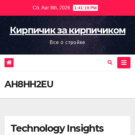
Перейти
Сб. Авг 8th, 2026
1:41:20 PM
к
содержимому
Кирпичик за кирпичиком
Все о стройке
AH8HH2EU
Technology Insights