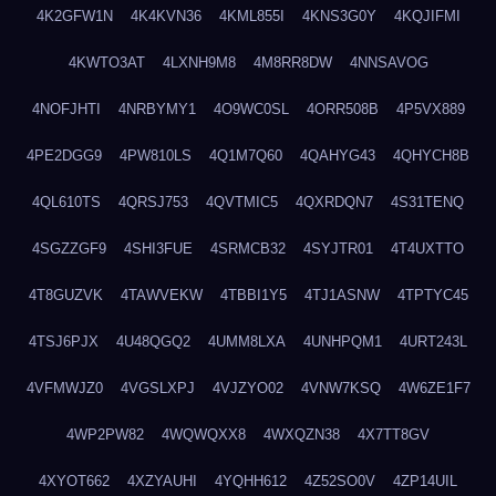
4K2GFW1N
4K4KVN36
4KML855I
4KNS3G0Y
4KQJIFMI
4KWTO3AT
4LXNH9M8
4M8RR8DW
4NNSAVOG
4NOFJHTI
4NRBYMY1
4O9WC0SL
4ORR508B
4P5VX889
4PE2DGG9
4PW810LS
4Q1M7Q60
4QAHYG43
4QHYCH8B
4QL610TS
4QRSJ753
4QVTMIC5
4QXRDQN7
4S31TENQ
4SGZZGF9
4SHI3FUE
4SRMCB32
4SYJTR01
4T4UXTTO
4T8GUZVK
4TAWVEKW
4TBBI1Y5
4TJ1ASNW
4TPTYC45
4TSJ6PJX
4U48QGQ2
4UMM8LXA
4UNHPQM1
4URT243L
4VFMWJZ0
4VGSLXPJ
4VJZYO02
4VNW7KSQ
4W6ZE1F7
4WP2PW82
4WQWQXX8
4WXQZN38
4X7TT8GV
4XYOT662
4XZYAUHI
4YQHH612
4Z52SO0V
4ZP14UIL