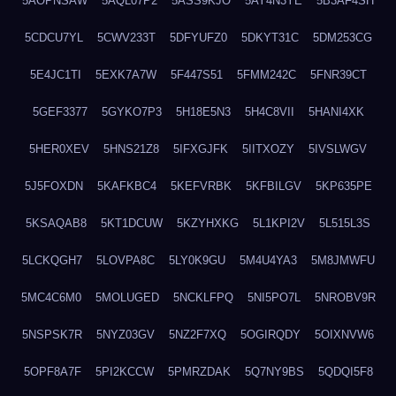
5AOPNSAW
5AQL07P2
5ASS9KJO
5AY4N3YE
5B3AF4SH
5CDCU7YL
5CWV233T
5DFYUFZ0
5DKYT31C
5DM253CG
5E4JC1TI
5EXK7A7W
5F447S51
5FMM242C
5FNR39CT
5GEF3377
5GYKO7P3
5H18E5N3
5H4C8VII
5HANI4XK
5HER0XEV
5HNS21Z8
5IFXGJFK
5IITXOZY
5IVSLWGV
5J5FOXDN
5KAFKBC4
5KEFVRBK
5KFBILGV
5KP635PE
5KSAQAB8
5KT1DCUW
5KZYHXKG
5L1KPI2V
5L515L3S
5LCKQGH7
5LOVPA8C
5LY0K9GU
5M4U4YA3
5M8JMWFU
5MC4C6M0
5MOLUGED
5NCKLFPQ
5NI5PO7L
5NROBV9R
5NSPSK7R
5NYZ03GV
5NZ2F7XQ
5OGIRQDY
5OIXNVW6
5OPF8A7F
5PI2KCCW
5PMRZDAK
5Q7NY9BS
5QDQI5F8