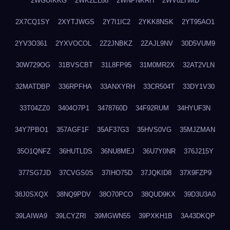
2WGUIKKG
2WK2EL88
2WNPNKRH
2WV0ZHMD
2X7CQ1SY
2XYTJWGS
2Y7I1IC2
2YKK8NSK
2YT95AO1
2YV3O361
2YXVOCOL
2Z2JNBKZ
2ZAJL9NV
30D5VUM9
30W729OG
31BVSCBT
31L8FP95
31M0MR2X
32AT2VLN
32MATDBP
336RPFHA
33ANXYRH
33CR504T
33DY1V30
33T04ZZ0
3404O7P1
3478760D
34F92RUM
34HYUF3N
34Y7PBO1
357AGF1F
35AF37G3
35HVS0VG
35MJZMAN
35O1QNFZ
36HUTLDS
36NU8MEJ
36U7Y0NR
376J215Y
377SG7JD
37CVGS0S
37IHO75D
37JQKID8
37X9FZP9
38J0SXQX
38NQ9PDV
38O70PCO
38QUD9KX
39D3U3A0
39LAIWA9
39LCYZRI
39MGWN55
39PXKH1B
3A43DKQP