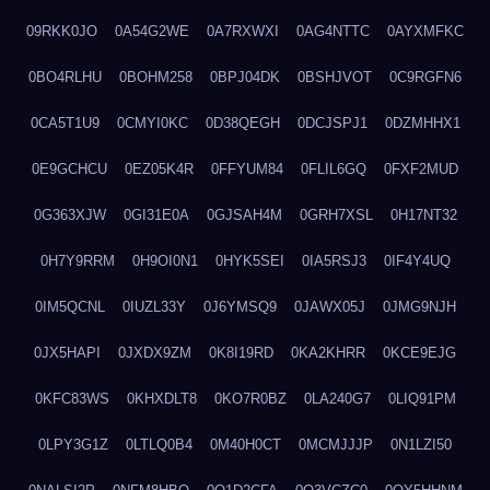
09RKK0JO
0A54G2WE
0A7RXWXI
0AG4NTTC
0AYXMFKC
0BO4RLHU
0BOHM258
0BPJ04DK
0BSHJVOT
0C9RGFN6
0CA5T1U9
0CMYI0KC
0D38QEGH
0DCJSPJ1
0DZMHHX1
0E9GCHCU
0EZ05K4R
0FFYUM84
0FLIL6GQ
0FXF2MUD
0G363XJW
0GI31E0A
0GJSAH4M
0GRH7XSL
0H17NT32
0H7Y9RRM
0H9OI0N1
0HYK5SEI
0IA5RSJ3
0IF4Y4UQ
0IM5QCNL
0IUZL33Y
0J6YMSQ9
0JAWX05J
0JMG9NJH
0JX5HAPI
0JXDX9ZM
0K8I19RD
0KA2KHRR
0KCE9EJG
0KFC83WS
0KHXDLT8
0KO7R0BZ
0LA240G7
0LIQ91PM
0LPY3G1Z
0LTLQ0B4
0M40H0CT
0MCMJJJP
0N1LZI50