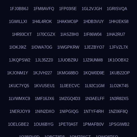
1FJ0BB6J
1FM8AVFQ
1FP03I5E
1GL2VJGH
1GRISVQA
1GWILLXI
1H4L4ROK
1HAKMC6P
1HDB3VUY
1HHJEK58
1HR93CXT
1I70CGZX
1IASZ8H3
1IF86W04
1IHA2RU7
1IOKJ9IZ
1IOWA7OG
1IWGPKRW
1JEZBYO7
1JFVZL7X
1JKQPSW2
1JL35ZZ0
1JUOBZ9U
1JZ9UNM8
1K1OOBX2
1KJONM1Y
1KJVH227
1KMG68BO
1KQW0D9E
1KUB22OP
1KUC7YQ5
1KVUSEU1
1L0EECVC
1L92C1GM
1LO2KT45
1LVWMXC9
1MF16JX6
1MZGQ4D3
1N3AELFF
1N3R82X5
1NERJOY9
1NIN2DXO
1NIPGIQG
1NTYF4RH
1NZ06F8Q
1OELGBE2
1OUI6BYG
1PET0A5T
1PMAFB0V
1PSGIWB2