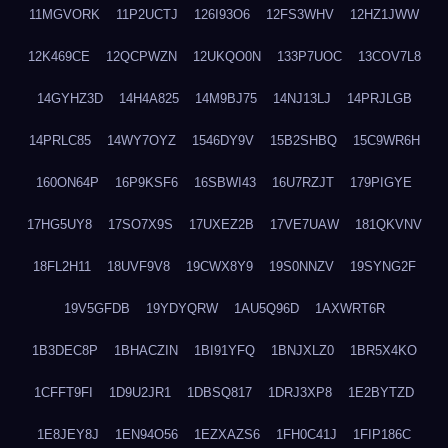
11MGVORK
11P2UCTJ
126I93O6
12FS3WHV
12HZ1JWW
12K469CE
12QCPWZN
12UKQO0N
133P7UOC
13COV7L8
14GYHZ3D
14H4A825
14M9BJ75
14NJ13LJ
14PRJLGB
14PRLC85
14WY7OYZ
1546DY9V
15B2SHBQ
15C9WR6H
160ON64P
16P9KSF6
16SBWI43
16U7RZJT
179PIGYE
17HG5UY8
17SO7X9S
17UXEZ2B
17VE7UAW
181QKVNV
18FL2H11
18UVF9V8
19CWX8Y9
19S0NNZV
19SYNG2F
19V5GFDB
19YDYQRW
1AU5Q96D
1AXWRT6R
1B3DEC8P
1BHACZIN
1BI91YFQ
1BNJXLZ0
1BR5X4KO
1CFFT9FI
1D9U2JR1
1DBSQ817
1DRJ3XP8
1E2BYTZD
1E8JEY8J
1EN94O56
1EZXAZS6
1FH0C41J
1FIP186C