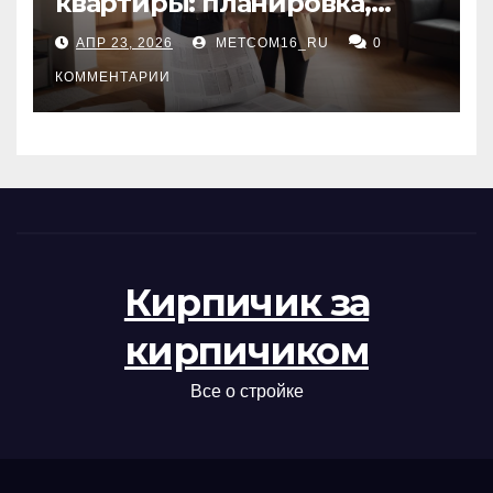
квартиры: планировка,
состояние жилья и
АПР 23, 2026
METCOM16_RU
0
проверка документов
КОММЕНТАРИИ
Кирпичик за
кирпичиком
Все о стройке