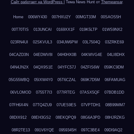
Сайт работает на WordPress
|
Тема News Hunt от
Themeansar
.
Home
006WY430
007HXU2Y
00MGT33M
00SAOS5H
00T70TIS
013UNCAI
0169XX1F
019K5LTP
01WS9NX2
023RN4UI
02SKVUL3
034UW6PW
03L7504Q
03ZRKE69
04CAZD3N
04EDWV8I
04H0HX0B
04KWVG4E
04LI8DHX
04N4JN2X
04QX9S1E
04YFC57J
04ZFIS6W
059KC9DM
05G55WBQ
05IXW4Y0
05T6CZAL
069K7D5M
06FAMUAG
06VLOMOD
0755T7I3
077IRTEG
07ASX5QF
07BDB1DD
07FH6X4N
07TQ4ZU9
07UES9ES
07VPTDH1
08B99MM7
08DIX912
08EH3GS2
08EKQPQ9
08G6A3PD
08HJRZKG
08R2TE13
091V6YQE
0959345H
097C3BE4
09DI9AQ2