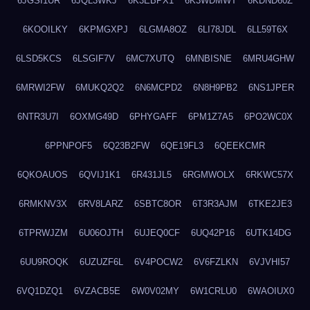
6JGSI1UR
6JQL3WKJ
6K3EBPX1
6K3WDMWT
6KDND60Z
6KOOILKY
6KPMGXPJ
6LGMA8OZ
6LI78JDL
6LL59T6X
6LSD5KCS
6LSGIF7V
6MC7XUTQ
6MNBISNE
6MRU4GHW
6MRWI2FW
6MUKQ2Q2
6N6MCPD2
6N8H9PB2
6NS1JPER
6NTR3U7I
6OXMG49D
6PHYGAFF
6PM1Z7A5
6PO2WC0X
6PPNPOF5
6Q23B2FW
6QE19FL3
6QEEKCMR
6QKOAUOS
6QVIJ1K1
6R431JL5
6RGMWOLX
6RKWC57X
6RMKNV3X
6RV8LARZ
6SBTC8OR
6T3R3AJM
6TKE2JE3
6TPRWJZM
6U06OJTH
6UJEQ0CF
6UQ42P16
6UTK14DG
6UU9ROQK
6UZUZF6L
6V4POCW2
6V6FZLKN
6VJVHI57
6VQ1DZQ1
6VZACB5E
6W0V02MY
6W1CRLU0
6WAOIUX0