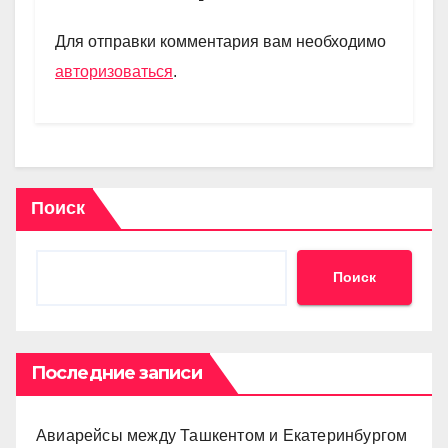
a
A
kl
в
m
p
a
и
Для отправки комментария вам необходимо
p
ss
ть
авторизоваться
.
ni
ki
Поиск
Поиск
Последние записи
Авиарейсы между Ташкентом и Екатеринбургом