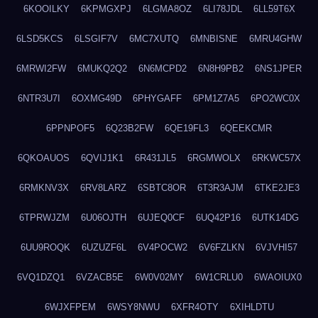
6KOOILKY
6KPMGXPJ
6LGMA8OZ
6LI78JDL
6LL59T6X
6LSD5KCS
6LSGIF7V
6MC7XUTQ
6MNBISNE
6MRU4GHW
6MRWI2FW
6MUKQ2Q2
6N6MCPD2
6N8H9PB2
6NS1JPER
6NTR3U7I
6OXMG49D
6PHYGAFF
6PM1Z7A5
6PO2WC0X
6PPNPOF5
6Q23B2FW
6QE19FL3
6QEEKCMR
6QKOAUOS
6QVIJ1K1
6R431JL5
6RGMWOLX
6RKWC57X
6RMKNV3X
6RV8LARZ
6SBTC8OR
6T3R3AJM
6TKE2JE3
6TPRWJZM
6U06OJTH
6UJEQ0CF
6UQ42P16
6UTK14DG
6UU9ROQK
6UZUZF6L
6V4POCW2
6V6FZLKN
6VJVHI57
6VQ1DZQ1
6VZACB5E
6W0V02MY
6W1CRLU0
6WAOIUX0
6WJXFPEM
6WSY8NWU
6XFR4OTY
6XIHLDTU