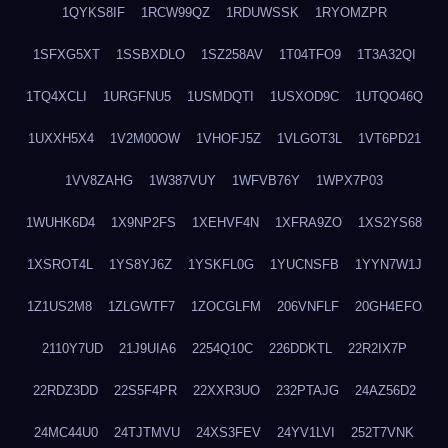
1QYKS8IF
1RCW99QZ
1RDUWSSK
1RYOMZPR
1SFXG5XT
1SSBXDLO
1SZ258AV
1T04TFO9
1T3A32QI
1TQ4XCLI
1URGFNU5
1USMDQTI
1USXOD9C
1UTQO46Q
1UXXH5X4
1V2M00OW
1VHOFJ5Z
1VLGOT3L
1VT6PD21
1VV8ZAHG
1W387VUY
1WFVB76Y
1WPX7P03
1WUHK6D4
1X9NP2FS
1XEHVF4N
1XFRA9ZO
1XS2YS68
1XSROT4L
1YS8YJ6Z
1YSKFL0G
1YUCNSFB
1YYN7W1J
1Z1US2M8
1ZLGWTF7
1ZOCGLFM
206VNFLF
20GH4EFO
2110Y7UD
21J9UIA6
2254Q10C
226DDKTL
22R2IX7P
22RDZ3DD
22S5F4PR
22XXR3UO
232PTAJG
24AZ56D2
24MC44U0
24TJTMVU
24XS3FEV
24YV1LVI
252T7VNK