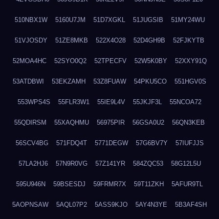
510NBX1W
5160U7JM
51D7XGKL
51JUGSIB
51MY24WU
51VJOSDY
51ZE8MKB
522X4O28
52D4GH9B
52FJKYTB
52MOA4HC
52SYO0Q2
52TPECFV
52W5K0BY
52XXY91Q
53ATDBWI
53EKZAMH
53Z8FUAW
54PKU5CO
551HGV0S
553WPS4S
55FLR3W1
55IE9L4V
55JKJF3L
55NCOA72
55QDIRSM
55XAQHMU
56975PIR
56GSA0U2
56QN3KEB
56SCV4BG
571FDQ4T
5771DEGW
57G6BV7Y
57IUFJJS
57LA2HJ6
57N9R0VG
57Z141YR
584ZQC53
58G12L5U
595U946N
59BSESDJ
59FRMR7X
59T11ZKH
5AFUR9TL
5AOPNSAW
5AQL07P2
5ASS9KJO
5AY4N3YE
5B3AF4SH