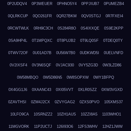
0P2UDQV4
0P3WEUER
0PHNO5Y4
0PPJIUB7
0PUMEZB4
0QLRKCUP
0QO261FR
0QR27BKM
0QV0STGJ
0R7FXEI4
0RCWTWLK
0RH9C3CH
0S284R8O
0S4IXXQE
0S9E2KPP
0SA9HP4L
0T1MPQXC
0T8PUJB2
0T9LQ0SF
0TDEQ0TY
0TWV72OF
0U01AD7B
0U56W7B0
0UDKWD5I
0UELVNFD
0V2IXSF4
0V3N6SQF
0VJAC930
0VY5ZG3D
0W3LZD86
0W58MBQO
0W5D86N5
0W8SOPXW
0WY1BFPQ
0X4GG1J6
0XAANC43
0XI05VVT
0XLR0SZZ
0XW3VGXD
0ZAVTHSI
0ZM4J2CX
0ZVYGAG2
0ZXS0PVO
105XMS37
10LFO9CA
10SRNZZ2
10ZH1AUS
10ZZI8A5
1103WHO1
11MGVORK
11P2UCTJ
126I93O6
12FS3WHV
12HZ1JWW