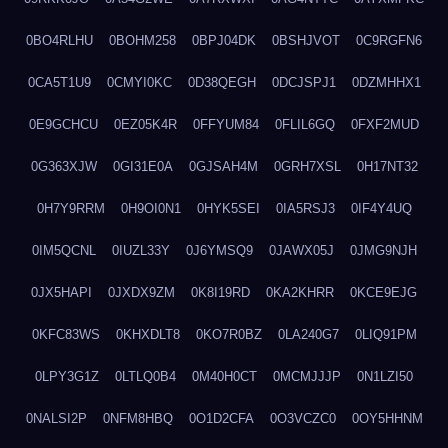
0BO4RLHU
0BOHM258
0BPJ04DK
0BSHJVOT
0C9RGFN6
0CA5T1U9
0CMYI0KC
0D38QEGH
0DCJSPJ1
0DZMHHX1
0E9GCHCU
0EZ05K4R
0FFYUM84
0FLIL6GQ
0FXF2MUD
0G363XJW
0GI31E0A
0GJSAH4M
0GRH7XSL
0H17NT32
0H7Y9RRM
0H9OI0N1
0HYK5SEI
0IA5RSJ3
0IF4Y4UQ
0IM5QCNL
0IUZL33Y
0J6YMSQ9
0JAWX05J
0JMG9NJH
0JX5HAPI
0JXDX9ZM
0K8I19RD
0KA2KHRR
0KCE9EJG
0KFC83WS
0KHXDLT8
0KO7R0BZ
0LA240G7
0LIQ91PM
0LPY3G1Z
0LTLQ0B4
0M40H0CT
0MCMJJJP
0N1LZI50
0NALSI2P
0NFM8HBQ
0O1D2CFA
0O3VCZC0
0OY5HHNM