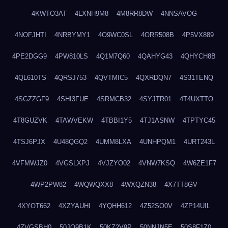
4KWTO3AT
4LXNH9M8
4M8RR8DW
4NNSAVOG
4NOFJHTI
4NRBYMY1
4O9WC0SL
4ORR508B
4P5VX889
4PE2DGG9
4PW810LS
4Q1M7Q60
4QAHYG43
4QHYCH8B
4QL610TS
4QRSJ753
4QVTMIC5
4QXRDQN7
4S31TENQ
4SGZZGF9
4SHI3FUE
4SRMCB32
4SYJTR01
4T4UXTTO
4T8GUZVK
4TAWVEKW
4TBBI1Y5
4TJ1ASNW
4TPTYC45
4TSJ6PJX
4U48QGQ2
4UMM8LXA
4UNHPQM1
4URT243L
4VFMWJZ0
4VGSLXPJ
4VJZYO02
4VNW7KSQ
4W6ZE1F7
4WP2PW82
4WQWQXX8
4WXQZN38
4X7TT8GV
4XYOT662
4XZYAUHI
4YQHH612
4Z52SO0V
4ZP14UIL
4ZVGSBH0
50JO9B1K
50KZ2V9P
50NNJN5E
50S8F1Z0