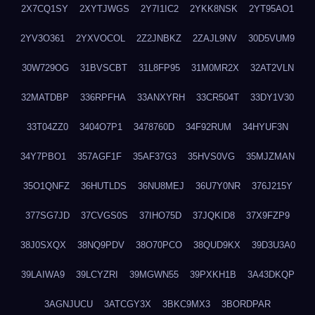
2X7CQ1SY
2XYTJWGS
2Y7I1IC2
2YKK8NSK
2YT95AO1
2YV3O361
2YXVOCOL
2Z2JNBKZ
2ZAJL9NV
30D5VUM9
30W729OG
31BVSCBT
31L8FP95
31M0MR2X
32AT2VLN
32MATDBP
336RPFHA
33ANXYRH
33CR504T
33DY1V30
33T04ZZ0
3404O7P1
3478760D
34F92RUM
34HYUF3N
34Y7PBO1
357AGF1F
35AF37G3
35HVS0VG
35MJZMAN
35O1QNFZ
36HUTLDS
36NU8MEJ
36U7Y0NR
376J215Y
377SG7JD
37CVGS0S
37IHO75D
37JQKID8
37X9FZP9
38J0SXQX
38NQ9PDV
38O70PCO
38QUD9KX
39D3U3A0
39LAIWA9
39LCYZRI
39MGWN55
39PXKH1B
3A43DKQP
3AGNJUCU
3ATCGY3X
3BKC9MX3
3BORDPAR