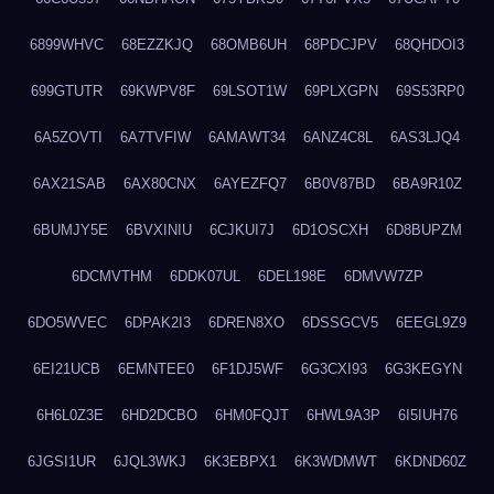
6899WHVC
68EZZKJQ
68OMB6UH
68PDCJPV
68QHDOI3
699GTUTR
69KWPV8F
69LSOT1W
69PLXGPN
69S53RP0
6A5ZOVTI
6A7TVFIW
6AMAWT34
6ANZ4C8L
6AS3LJQ4
6AX21SAB
6AX80CNX
6AYEZFQ7
6B0V87BD
6BA9R10Z
6BUMJY5E
6BVXINIU
6CJKUI7J
6D1OSCXH
6D8BUPZM
6DCMVTHM
6DDK07UL
6DEL198E
6DMVW7ZP
6DO5WVEC
6DPAK2I3
6DREN8XO
6DSSGCV5
6EEGL9Z9
6EI21UCB
6EMNTEE0
6F1DJ5WF
6G3CXI93
6G3KEGYN
6H6L0Z3E
6HD2DCBO
6HM0FQJT
6HWL9A3P
6I5IUH76
6JGSI1UR
6JQL3WKJ
6K3EBPX1
6K3WDMWT
6KDND60Z