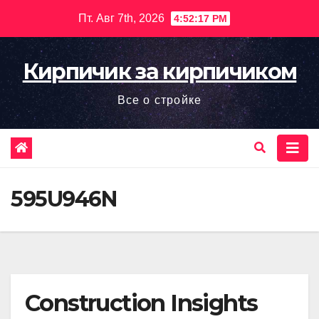
Перейти
Пт. Авг 7th, 2026
4:52:18 PM
к
содержимому
Кирпичик за кирпичиком
Все о стройке
595U946N
Construction Insights