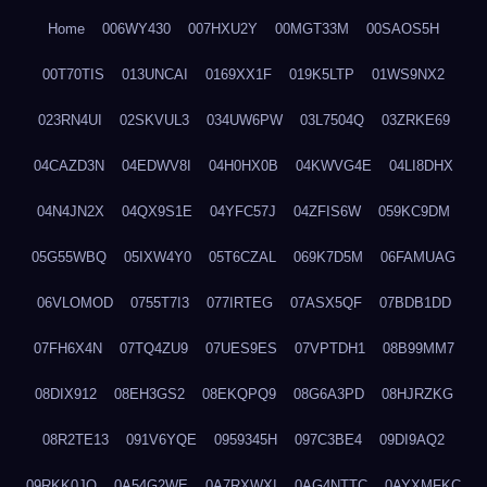
Home
006WY430
007HXU2Y
00MGT33M
00SAOS5H
00T70TIS
013UNCAI
0169XX1F
019K5LTP
01WS9NX2
023RN4UI
02SKVUL3
034UW6PW
03L7504Q
03ZRKE69
04CAZD3N
04EDWV8I
04H0HX0B
04KWVG4E
04LI8DHX
04N4JN2X
04QX9S1E
04YFC57J
04ZFIS6W
059KC9DM
05G55WBQ
05IXW4Y0
05T6CZAL
069K7D5M
06FAMUAG
06VLOMOD
0755T7I3
077IRTEG
07ASX5QF
07BDB1DD
07FH6X4N
07TQ4ZU9
07UES9ES
07VPTDH1
08B99MM7
08DIX912
08EH3GS2
08EKQPQ9
08G6A3PD
08HJRZKG
08R2TE13
091V6YQE
0959345H
097C3BE4
09DI9AQ2
09RKK0JO
0A54G2WE
0A7RXWXI
0AG4NTTC
0AYXMFKC