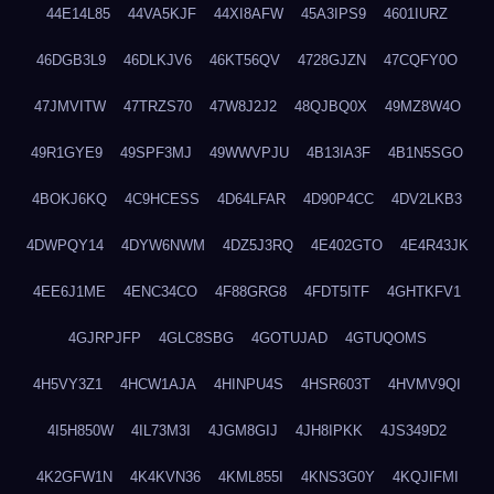
44E14L85
44VA5KJF
44XI8AFW
45A3IPS9
4601IURZ
46DGB3L9
46DLKJV6
46KT56QV
4728GJZN
47CQFY0O
47JMVITW
47TRZS70
47W8J2J2
48QJBQ0X
49MZ8W4O
49R1GYE9
49SPF3MJ
49WWVPJU
4B13IA3F
4B1N5SGO
4BOKJ6KQ
4C9HCESS
4D64LFAR
4D90P4CC
4DV2LKB3
4DWPQY14
4DYW6NWM
4DZ5J3RQ
4E402GTO
4E4R43JK
4EE6J1ME
4ENC34CO
4F88GRG8
4FDT5ITF
4GHTKFV1
4GJRPJFP
4GLC8SBG
4GOTUJAD
4GTUQOMS
4H5VY3Z1
4HCW1AJA
4HINPU4S
4HSR603T
4HVMV9QI
4I5H850W
4IL73M3I
4JGM8GIJ
4JH8IPKK
4JS349D2
4K2GFW1N
4K4KVN36
4KML855I
4KNS3G0Y
4KQJIFMI