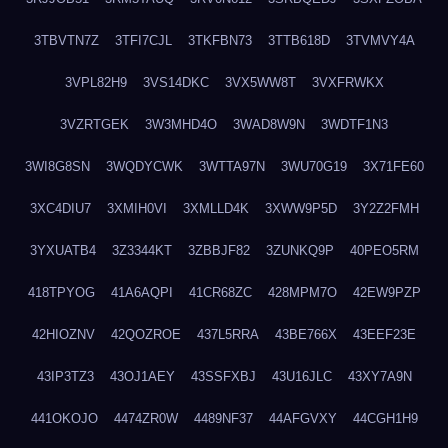
3TBVTN7Z
3TFI7CJL
3TKFBN73
3TTB618D
3TVMVY4A
3VPL82H9
3VS14DKC
3VX5WW8T
3VXFRWKX
3VZRTGEK
3W3MHD4O
3WAD8W9N
3WDTF1N3
3WI8G8SN
3WQDYCWK
3WTTA97N
3WU70G19
3X71FE60
3XC4DIU7
3XMIH0VI
3XMLLD4K
3XWW9P5D
3Y2Z2FMH
3YXUATB4
3Z3344KT
3ZBBJF82
3ZUNKQ9P
40PEO5RM
418TPYOG
41A6AQPI
41CR68ZC
428MPM7O
42EW9PZP
42HIOZNV
42QOZROE
437L5RRA
43BE766X
43EEF23E
43IP3TZ3
43OJ1AEY
43SSFXBJ
43U16JLC
43XY7A9N
441OKOJO
4474ZR0W
4489NF37
44AFGVXY
44CGH1H9