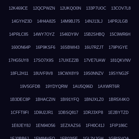
12K469CE
12QCPWZN
12UKQO0N
133P7UOC
13COV7L8
14GYHZ3D
14H4A825
14M9BJ75
14NJ13LJ
14PRJLGB
14PRLC85
14WY7OYZ
1546DY9V
15B2SHBQ
15C9WR6H
160ON64P
16P9KSF6
16SBWI43
16U7RZJT
179PIGYE
17HG5UY8
17SO7X9S
17UXEZ2B
17VE7UAW
181QKVNV
18FL2H11
18UVF9V8
19CWX8Y9
19S0NNZV
19SYNG2F
19V5GFDB
19YDYQRW
1AU5Q96D
1AXWRT6R
1B3DEC8P
1BHACZIN
1BI91YFQ
1BNJXLZ0
1BR5X4KO
1CFFT9FI
1D9U2JR1
1DBSQ817
1DRJ3XP8
1E2BYTZD
1E8JEY8J
1EN94O56
1EZXAZS6
1FH0C41J
1FIP186C
1FJ0BB6J
1FM8AVFQ
1FP03I5E
1GL2VJGH
1GRISVQA