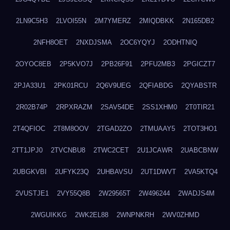
2LN9C5H3
2LVOI55N
2M7YMERZ
2MIQDBKK
2N165DB2
2NFH8OET
2NXDJSMA
2OC6YQYJ
2ODHTNIQ
2OYOC8EB
2P5KVO7J
2PB26F91
2PFU2MB3
2PGICZT7
2PJA33U1
2PK01RCU
2Q6V9UEG
2QFIABDG
2QYABSTR
2R02B74P
2RPXRAZM
2SAV54DE
2SS1XHM0
2T0TIR21
2T4QFIOC
2T8M8OOV
2TGAD2ZO
2TMUAAY5
2TOT3HO1
2TT1JPJ0
2TVCNBU8
2TWC2CET
2U1JCAWR
2UABCBNW
2UBGKVBI
2UFYK23Q
2UHBAVSU
2UT1DWVT
2VA5KTQ4
2VUSTJE1
2VY55Q8B
2W29565T
2W496244
2WADJS4M
2WGUIKKG
2WK2EL88
2WNPNKRH
2WV0ZHMD