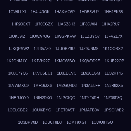
1GWILLXI
1H4L4ROK
1HAKMC6P
1HDB3VUY
1HHJEK58
1HR93CXT
1I70CGZX
1IASZ8H3
1IF86W04
1IHA2RU7
1IOKJ9IZ
1IOWA7OG
1IWGPKRW
1JEZBYO7
1JFVZL7X
1JKQPSW2
1JL35ZZ0
1JUOBZ9U
1JZ9UNM8
1K1OOBX2
1KJONM1Y
1KJVH227
1KMG68BO
1KQW0D9E
1KUB22OP
1KUC7YQ5
1KVUSEU1
1L0EECVC
1L92C1GM
1LO2KT45
1LVWMXC9
1MF16JX6
1MZGQ4D3
1N3AELFF
1N3R82X5
1NERJOY9
1NIN2DXO
1NIPGIQG
1NTYF4RH
1NZ06F8Q
1OELGBE2
1OUI6BYG
1PET0A5T
1PMAFB0V
1PSGIWB2
1Q3BPV0D
1QBCT8D3
1QMT9XGT
1QWO8TSQ