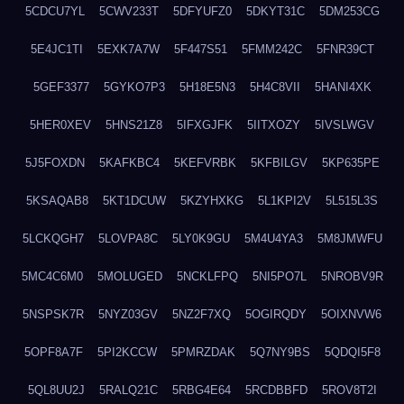
5CDCU7YL
5CWV233T
5DFYUFZ0
5DKYT31C
5DM253CG
5E4JC1TI
5EXK7A7W
5F447S51
5FMM242C
5FNR39CT
5GEF3377
5GYKO7P3
5H18E5N3
5H4C8VII
5HANI4XK
5HER0XEV
5HNS21Z8
5IFXGJFK
5IITXOZY
5IVSLWGV
5J5FOXDN
5KAFKBC4
5KEFVRBK
5KFBILGV
5KP635PE
5KSAQAB8
5KT1DCUW
5KZYHXKG
5L1KPI2V
5L515L3S
5LCKQGH7
5LOVPA8C
5LY0K9GU
5M4U4YA3
5M8JMWFU
5MC4C6M0
5MOLUGED
5NCKLFPQ
5NI5PO7L
5NROBV9R
5NSPSK7R
5NYZ03GV
5NZ2F7XQ
5OGIRQDY
5OIXNVW6
5OPF8A7F
5PI2KCCW
5PMRZDAK
5Q7NY9BS
5QDQI5F8
5QL8UU2J
5RALQ21C
5RBG4E64
5RCDBBFD
5ROV8T2I