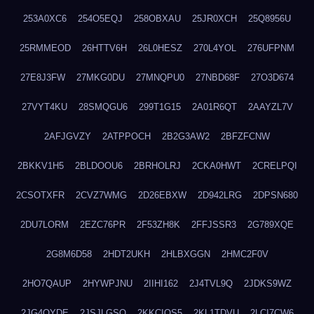
253A0XC6
254O5EQJ
258OBXAU
25JR0XCH
25Q8956U
25RMMEOD
26HTTV6H
26L0HESZ
270L4YOL
276UFPNM
27E8J3FW
27MKG0DU
27MNQPU0
27NBD68F
27O3D674
27VYT4KU
28SMQGU6
299T1G15
2A01R6QT
2AAYZL7V
2AFJGVZY
2ATPPOCH
2B2G3AW2
2BFZFCNW
2BKKV1H5
2BLDOOU6
2BRHOLRJ
2CKA0HWT
2CRELPQI
2CSOTXFR
2CVZ7WMG
2D26EBXW
2D942LRG
2DPSN680
2DU7LORM
2EZC76PR
2F53ZH8K
2FFJSSR3
2G789XQE
2G8M6D58
2HDT2UKH
2HLBXGGN
2HMC2F0V
2HO7QAUP
2HYWPJNU
2IIHI162
2J4TVL9Q
2JDKS9WZ
2JG4QYDE
2JSJLGSQ
2KKCIQS5
2KL1TDVU
2LCI7CW6