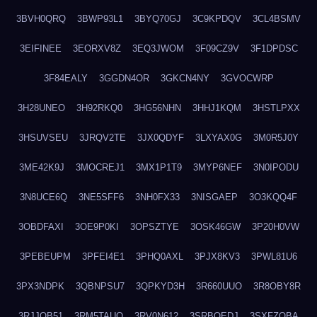
3BVH0QRQ
3BWP93L1
3BYQ70GJ
3C9KPDQV
3CL4BSMV
3EIFINEE
3EORXV8Z
3EQ3JWOM
3F09CZ9V
3F1DPDSC
3F84EALY
3GGDN4OR
3GKCN4NY
3GVOCWRP
3H28UNEO
3H92RKQ0
3HG56NHN
3HHJ1KQM
3HSTLPXX
3HSUVSEU
3JRQV2TE
3JX0QDYF
3LXYAX0G
3M0R5J0Y
3ME42K9J
3MOCREJ1
3MX1P1T9
3MYP6NEF
3N0IPODU
3N8UCE6Q
3NE5SFF6
3NH0FX33
3NISGAEP
3O3KQQ4F
3OBDFAXI
3OE9P0KI
3OPSZTYE
3OSK46GW
3P20H0VW
3PEBEUPM
3PFEI4E1
3PHQ0AXL
3PJX8KV3
3PWL81U6
3PX3NDPK
3QBNPSU7
3QPKYD3H
3R660UUO
3R8OBY8R
3RJJOB51
3RM5TAUQ
3RV0N612
3SRBQEDJ
3SXFZOBA