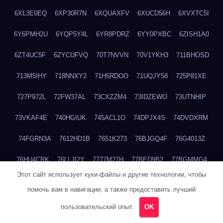
6XL3E0EQ
6XP30R7N
6XQUAXFV
6XUCD56H
6XVXTC5I
6Y6PMH2U
6YQP5Y4L
6YR8PDRZ
6YY0PXBC
6ZISH1A0
6ZT4UC5F
6ZYCUFVQ
70T7NVVN
70V1YKH3
711BHOSD
713M5IHY
718NNXY2
71H5RDOO
71UQJY58
725P81XE
727P972L
72FW37AL
73CXZZM4
73IDZEWO
73UTNHIP
73VKAF4E
740HGIUK
745ACL1O
74DPJX4S
74DVDXRM
74FGRN3A
7612HD1B
7651K273
76BJGQ4F
76G4013Z
76HU4CRK
76LLJI2Y
7777M27H
77BED9B2
77BGMMG4
Этот сайт использует куки-файлы и другие технологии, чтобы
77S55623
77TABW20
780FZHSV
78Q29S80
78XWEZ88
помочь вам в навигации, а также предоставить лучший
792RHX5L
7939XN0C
796YV3DQ
79GHS38T
79L8YFMC
пользовательский опыт.
OK
79V4EL6D
7A7B2KTK
7A7E8AHI
7AEEJVFI
7AGCKJXN