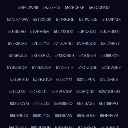
5RP6DWR8
5RZ72FTS
5RZPCFKF
5RZQDHMO
5SNLKYWW
5ST3XE0K
5T4RFJQE
5TDWI9U5
5TDWKNIX
5THBIEFD
5TVPRN5V
5UJY0QQ2
5UPNX603
5UUMB8OT
5V5K9CVS
5VB3LIYB
5VTXJVNC
5VVNNS1S
5XJ2MR7Y
5XSF9JLS
5XU6ZP3A
5Y0HCRBH
5Y1QS60T
5Y86UZX6
5YB5BBQM
5YHM530M
5YO667IH
5YO7ZQGL
5Z1BWJEZ
5Z1VP9TD
5ZYFJGV9
60IZ2Y44
60X8LPUK
62LJGRE8
6316UU0I
634ZKLU1
63MVU7SW
63SPQINX
63WDQUHH
63X60DYM
64996J11
659M6G4O
65TIBAG5
65TN6NPQ
65UV4E1K
660K94O5
663467JW
664ESOLH
664FNVV4
66C6U597
66NBHAON
675YBKS0
67T6PVX5
67UCAPT0