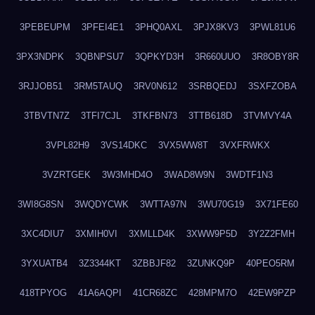
3PEBEUPM
3PFEI4E1
3PHQ0AXL
3PJX8KV3
3PWL81U6
3PX3NDPK
3QBNPSU7
3QPKYD3H
3R660UUO
3R8OBY8R
3RJJOB51
3RM5TAUQ
3RV0N612
3SRBQEDJ
3SXFZOBA
3TBVTN7Z
3TFI7CJL
3TKFBN73
3TTB618D
3TVMVY4A
3VPL82H9
3VS14DKC
3VX5WW8T
3VXFRWKX
3VZRTGEK
3W3MHD4O
3WAD8W9N
3WDTF1N3
3WI8G8SN
3WQDYCWK
3WTTA97N
3WU70G19
3X71FE60
3XC4DIU7
3XMIH0VI
3XMLLD4K
3XWW9P5D
3Y2Z2FMH
3YXUATB4
3Z3344KT
3ZBBJF82
3ZUNKQ9P
40PEO5RM
418TPYOG
41A6AQPI
41CR68ZC
428MPM7O
42EW9PZP