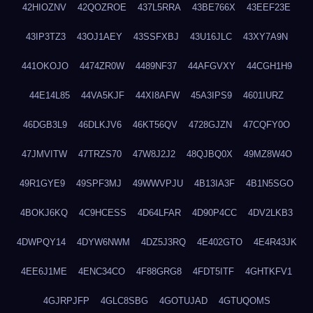
42HIOZNV
42QOZROE
437L5RRA
43BE766X
43EEF23E
43IP3TZ3
43OJ1AEY
43SSFXBJ
43U16JLC
43XY7A9N
441OKOJO
4474ZR0W
4489NF37
44AFGVXY
44CGH1H9
44E14L85
44VA5KJF
44XI8AFW
45A3IPS9
4601IURZ
46DGB3L9
46DLKJV6
46KT56QV
4728GJZN
47CQFY0O
47JMVITW
47TRZS70
47W8J2J2
48QJBQ0X
49MZ8W4O
49R1GYE9
49SPF3MJ
49WWVPJU
4B13IA3F
4B1N5SGO
4BOKJ6KQ
4C9HCESS
4D64LFAR
4D90P4CC
4DV2LKB3
4DWPQY14
4DYW6NWM
4DZ5J3RQ
4E402GTO
4E4R43JK
4EE6J1ME
4ENC34CO
4F88GRG8
4FDT5ITF
4GHTKFV1
4GJRPJFP
4GLC8SBG
4GOTUJAD
4GTUQOMS