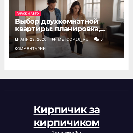
ГАРАЖ И АВТО
Выбор двухкомнатной
квартиры: планировка,
состояние жилья и
АПР 23, 2026
METCOM16_RU
0
проверка документов
КОММЕНТАРИИ
Кирпичик за
кирпичиком