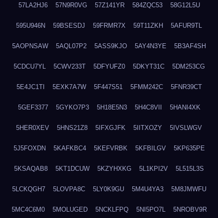
57LA2HJ6
57N9R0VG
57Z141YR
584ZQC53
58G12L5U
595U946N
59BSESDJ
59FRMR7X
59T11ZKH
5AFUR9TL
5AOPNSAW
5AQL07P2
5ASS9KJO
5AY4N3YE
5B3AF4SH
5CDCU7YL
5CWV233T
5DFYUFZ0
5DKYT31C
5DM253CG
5E4JC1TI
5EXK7A7W
5F447S51
5FMM242C
5FNR39CT
5GEF3377
5GYKO7P3
5H18E5N3
5H4C8VII
5HANI4XK
5HER0XEV
5HNS21Z8
5IFXGJFK
5IITXOZY
5IVSLWGV
5J5FOXDN
5KAFKBC4
5KEFVRBK
5KFBILGV
5KP635PE
5KSAQAB8
5KT1DCUW
5KZYHXKG
5L1KPI2V
5L515L3S
5LCKQGH7
5LOVPA8C
5LY0K9GU
5M4U4YA3
5M8JMWFU
5MC4C6M0
5MOLUGED
5NCKLFPQ
5NI5PO7L
5NROBV9R