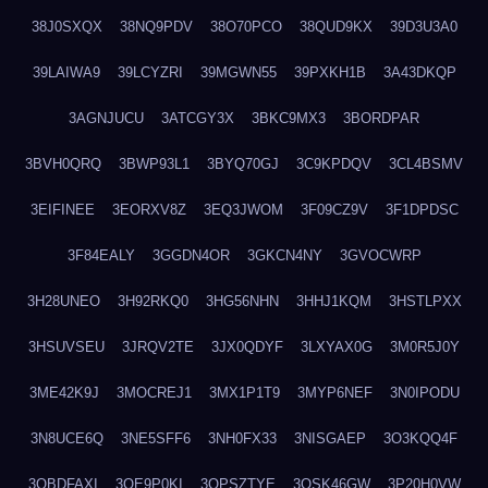
38J0SXQX
38NQ9PDV
38O70PCO
38QUD9KX
39D3U3A0
39LAIWA9
39LCYZRI
39MGWN55
39PXKH1B
3A43DKQP
3AGNJUCU
3ATCGY3X
3BKC9MX3
3BORDPAR
3BVH0QRQ
3BWP93L1
3BYQ70GJ
3C9KPDQV
3CL4BSMV
3EIFINEE
3EORXV8Z
3EQ3JWOM
3F09CZ9V
3F1DPDSC
3F84EALY
3GGDN4OR
3GKCN4NY
3GVOCWRP
3H28UNEO
3H92RKQ0
3HG56NHN
3HHJ1KQM
3HSTLPXX
3HSUVSEU
3JRQV2TE
3JX0QDYF
3LXYAX0G
3M0R5J0Y
3ME42K9J
3MOCREJ1
3MX1P1T9
3MYP6NEF
3N0IPODU
3N8UCE6Q
3NE5SFF6
3NH0FX33
3NISGAEP
3O3KQQ4F
3OBDFAXI
3OE9P0KI
3OPSZTYE
3OSK46GW
3P20H0VW