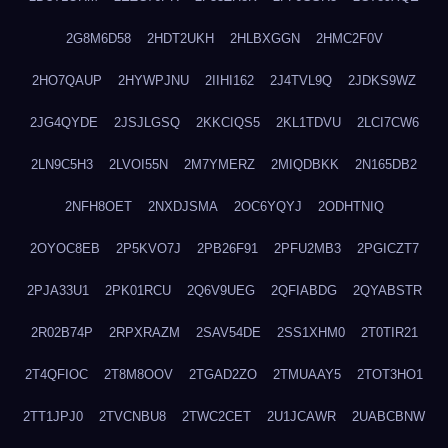
2G8M6D58
2HDT2UKH
2HLBXGGN
2HMC2F0V
2HO7QAUP
2HYWPJNU
2IIHI162
2J4TVL9Q
2JDKS9WZ
2JG4QYDE
2JSJLGSQ
2KKCIQS5
2KL1TDVU
2LCI7CW6
2LN9C5H3
2LVOI55N
2M7YMERZ
2MIQDBKK
2N165DB2
2NFH8OET
2NXDJSMA
2OC6YQYJ
2ODHTNIQ
2OYOC8EB
2P5KVO7J
2PB26F91
2PFU2MB3
2PGICZT7
2PJA33U1
2PK01RCU
2Q6V9UEG
2QFIABDG
2QYABSTR
2R02B74P
2RPXRAZM
2SAV54DE
2SS1XHM0
2T0TIR21
2T4QFIOC
2T8M8OOV
2TGAD2ZO
2TMUAAY5
2TOT3HO1
2TT1JPJ0
2TVCNBU8
2TWC2CET
2U1JCAWR
2UABCBNW