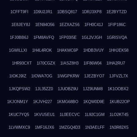
1CFFT9FI
1D9U2JR1
1DBSQ817
1DRJ3XP8
1E2BYTZD
1E8JEY8J
1EN94O56
1EZXAZS6
1FH0C41J
1FIP186C
1FJ0BB6J
1FM8AVFQ
1FP03I5E
1GL2VJGH
1GRISVQA
1GWILLXI
1H4L4ROK
1HAKMC6P
1HDB3VUY
1HHJEK58
1HR93CXT
1I70CGZX
1IASZ8H3
1IF86W04
1IHA2RU7
1IOKJ9IZ
1IOWA7OG
1IWGPKRW
1JEZBYO7
1JFVZL7X
1JKQPSW2
1JL35ZZ0
1JUOBZ9U
1JZ9UNM8
1K1OOBX2
1KJONM1Y
1KJVH227
1KMG68BO
1KQW0D9E
1KUB22OP
1KUC7YQ5
1KVUSEU1
1L0EECVC
1L92C1GM
1LO2KT45
1LVWMXC9
1MF16JX6
1MZGQ4D3
1N3AELFF
1N3R82X5