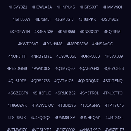
4H5VY3Z1
4HCW1AJA
4HINPU4S
4HSR603T
4HVMV9QI
4I5H850W
4IL73M3I
4JGM8GIJ
4JH8IPKK
4JS349D2
4K2GFW1N
4K4KVN36
4KML855I
4KNS3G0Y
4KQJIFMI
4KWTO3AT
4LXNH9M8
4M8RR8DW
4NNSAVOG
4NOFJHTI
4NRBYMY1
4O9WC0SL
4ORR508B
4P5VX889
4PE2DGG9
4PW810LS
4Q1M7Q60
4QAHYG43
4QHYCH8B
4QL610TS
4QRSJ753
4QVTMIC5
4QXRDQN7
4S31TENQ
4SGZZGF9
4SHI3FUE
4SRMCB32
4SYJTR01
4T4UXTTO
4T8GUZVK
4TAWVEKW
4TBBI1Y5
4TJ1ASNW
4TPTYC45
4TSJ6PJX
4U48QGQ2
4UMM8LXA
4UNHPQM1
4URT243L
4VFMWJZ0
4VGSLXPJ
4VJZYO02
4VNW7KSQ
4W6ZE1F7