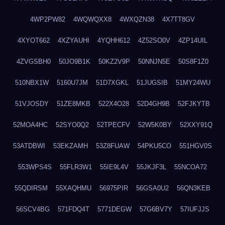
4WP2PW82
4WQWQXX8
4WXQZN38
4X7TT8GV
4XYOT662
4XZYAUHI
4YQHH612
4Z52SO0V
4ZP14UIL
4ZVGSBH0
50JO9B1K
50KZ2V9P
50NNJN5E
50S8F1Z0
510NBX1W
5160U7JM
51D7XGKL
51JUGSIB
51MY24WU
51VJOSDY
51ZE8MKB
522X4O28
52D4GH9B
52FJKYTB
52MOA4HC
52SYO0Q2
52TPECFV
52W5K0BY
52XXY91Q
53ATDBWI
53EKZAMH
53Z8FUAW
54PKU5CO
551HGV0S
553WPS4S
55FLR3W1
55IE9L4V
55JKJF3L
55NCOA72
55QDIRSM
55XAQHMU
56975PIR
56GSA0U2
56QN3KEB
56SCV4BG
571FDQ4T
5771DEGW
57G6BV7Y
57IUFJJS