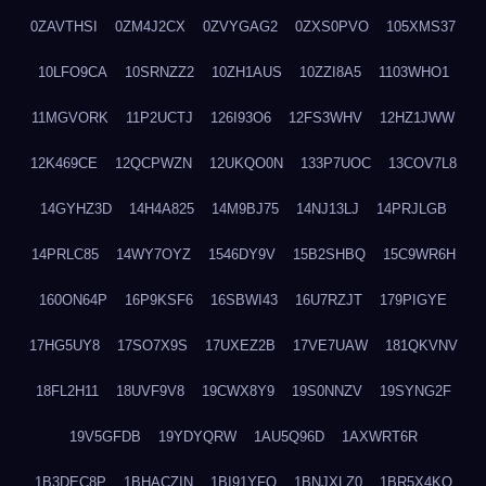
0ZAVTHSI
0ZM4J2CX
0ZVYGAG2
0ZXS0PVO
105XMS37
10LFO9CA
10SRNZZ2
10ZH1AUS
10ZZI8A5
1103WHO1
11MGVORK
11P2UCTJ
126I93O6
12FS3WHV
12HZ1JWW
12K469CE
12QCPWZN
12UKQO0N
133P7UOC
13COV7L8
14GYHZ3D
14H4A825
14M9BJ75
14NJ13LJ
14PRJLGB
14PRLC85
14WY7OYZ
1546DY9V
15B2SHBQ
15C9WR6H
160ON64P
16P9KSF6
16SBWI43
16U7RZJT
179PIGYE
17HG5UY8
17SO7X9S
17UXEZ2B
17VE7UAW
181QKVNV
18FL2H11
18UVF9V8
19CWX8Y9
19S0NNZV
19SYNG2F
19V5GFDB
19YDYQRW
1AU5Q96D
1AXWRT6R
1B3DEC8P
1BHACZIN
1BI91YFQ
1BNJXLZ0
1BR5X4KO