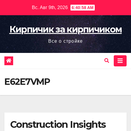
Перейти
Вс. Авг 9th, 2026
6:41:00 AM
к
содержимому
Кирпичик за кирпичиком
Все о стройке
E62E7VMP
Construction Insights