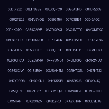
08DIX912
08EH3GS2
08EKQPQ9
08G6A3PD
08HJRZKG
08R2TE13
091V6YQE
0959345H
097C3BE4
09DI9AQ2
09RKK0JO
0A54G2WE
0A7RXWXI
0AG4NTTC
0AYXMFKC
0BO4RLHU
0BOHM258
0BPJ04DK
0BSHJVOT
0C9RGFN6
0CA5T1U9
0CMYI0KC
0D38QEGH
0DCJSPJ1
0DZMHHX1
0E9GCHCU
0EZ05K4R
0FFYUM84
0FLIL6GQ
0FXF2MUD
0G363XJW
0GI31E0A
0GJSAH4M
0GRH7XSL
0H17NT32
0H7Y9RRM
0H9OI0N1
0HYK5SEI
0IA5RSJ3
0IF4Y4UQ
0IM5QCNL
0IUZL33Y
0J6YMSQ9
0JAWX05J
0JMG9NJH
0JX5HAPI
0JXDX9ZM
0K8I19RD
0KA2KHRR
0KCE9EJG