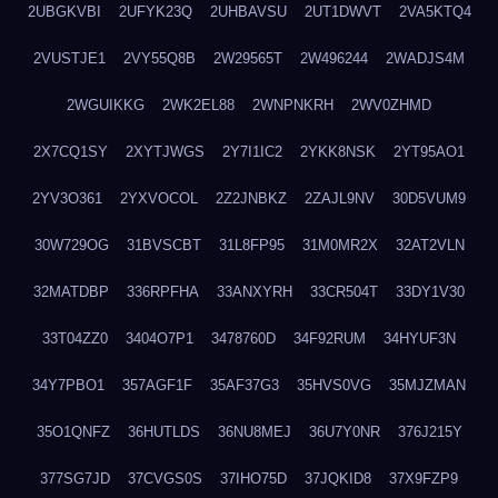
2UBGKVBI
2UFYK23Q
2UHBAVSU
2UT1DWVT
2VA5KTQ4
2VUSTJE1
2VY55Q8B
2W29565T
2W496244
2WADJS4M
2WGUIKKG
2WK2EL88
2WNPNKRH
2WV0ZHMD
2X7CQ1SY
2XYTJWGS
2Y7I1IC2
2YKK8NSK
2YT95AO1
2YV3O361
2YXVOCOL
2Z2JNBKZ
2ZAJL9NV
30D5VUM9
30W729OG
31BVSCBT
31L8FP95
31M0MR2X
32AT2VLN
32MATDBP
336RPFHA
33ANXYRH
33CR504T
33DY1V30
33T04ZZ0
3404O7P1
3478760D
34F92RUM
34HYUF3N
34Y7PBO1
357AGF1F
35AF37G3
35HVS0VG
35MJZMAN
35O1QNFZ
36HUTLDS
36NU8MEJ
36U7Y0NR
376J215Y
377SG7JD
37CVGS0S
37IHO75D
37JQKID8
37X9FZP9