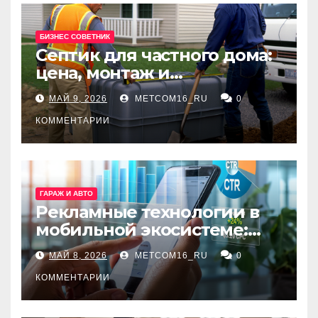
БИЗНЕС СОВЕТНИК
Септик для частного дома:
цена, монтаж и
организация автономной
МАЙ 9, 2026
METCOM16_RU
0
канализации
КОММЕНТАРИИ
ГАРАЖ И АВТО
Рекламные технологии в
мобильной экосистеме:
ключевые сервисы и
МАЙ 8, 2026
METCOM16_RU
0
принципы работы
КОММЕНТАРИИ