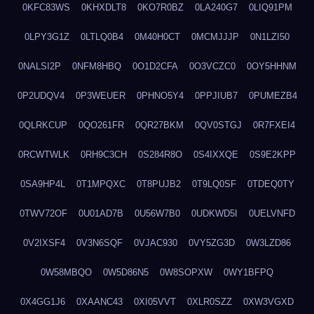
0KFC83WS
0KHXDLT8
0KO7R0BZ
0LA240G7
0LIQ91PM
0LPY3G1Z
0LTLQ0B4
0M40H0CT
0MCMJJJP
0N1LZI50
0NALSI2P
0NFM8HBQ
0O1D2CFA
0O3VCZC0
0OY5HHNM
0P2UDQV4
0P3WEUER
0PHNO5Y4
0PPJIUB7
0PUMEZB4
0QLRKCUP
0QO261FR
0QR27BKM
0QV0STGJ
0R7FXEI4
0RCWTWLK
0RH9C3CH
0S284R8O
0S4IXXQE
0S9E2KPP
0SA9HP4L
0T1MPQXC
0T8PUJB2
0T9LQ0SF
0TDEQ0TY
0TWV72OF
0U01AD7B
0U56W7B0
0UDKWD5I
0UELVNFD
0V2IXSF4
0V3N6SQF
0VJAC930
0VY5ZG3D
0W3LZD86
0W58MBQO
0W5D86N5
0W8SOPXW
0WY1BFPQ
0X4GG1J6
0XAANC43
0XI05VVT
0XLR0SZZ
0XW3VGXD