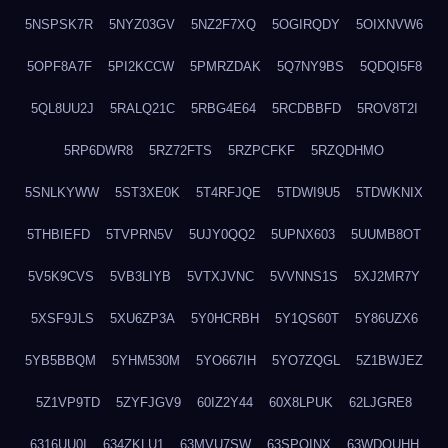
5NSPSK7R
5NYZ03GV
5NZ2F7XQ
5OGIRQDY
5OIXNVW6
5OPF8A7F
5PI2KCCW
5PMRZDAK
5Q7NY9BS
5QDQI5F8
5QL8UU2J
5RALQ21C
5RBG4E64
5RCDBBFD
5ROV8T2I
5RP6DWR8
5RZ72FTS
5RZPCFKF
5RZQDHMO
5SNLKYWW
5ST3XE0K
5T4RFJQE
5TDWI9U5
5TDWKNIX
5THBIEFD
5TVPRN5V
5UJY0QQ2
5UPNX603
5UUMB8OT
5V5K9CVS
5VB3LIYB
5VTXJVNC
5VVNNS1S
5XJ2MR7Y
5XSF9JLS
5XU6ZP3A
5Y0HCRBH
5Y1QS60T
5Y86UZX6
5YB5BBQM
5YHM530M
5YO667IH
5YO7ZQGL
5Z1BWJEZ
5Z1VP9TD
5ZYFJGV9
60IZ2Y44
60X8LPUK
62LJGRE8
6316UU0I
634ZKLU1
63MVU7SW
63SPQINX
63WDQUHH