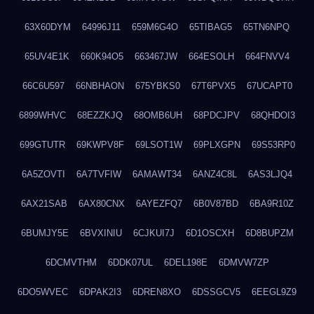
63X60DYM
64996J11
659M6G4O
65TIBAG5
65TN6NPQ
65UV4E1K
660K94O5
663467JW
664ESOLH
664FNVV4
66C6U597
66NBHAON
675YBKS0
67T6PVX5
67UCAPT0
6899WHVC
68EZZKJQ
68OMB6UH
68PDCJPV
68QHDOI3
699GTUTR
69KWPV8F
69LSOT1W
69PLXGPN
69S53RP0
6A5ZOVTI
6A7TVFIW
6AMAWT34
6ANZ4C8L
6AS3LJQ4
6AX21SAB
6AX80CNX
6AYEZFQ7
6B0V87BD
6BA9R10Z
6BUMJY5E
6BVXINIU
6CJKUI7J
6D1OSCXH
6D8BUPZM
6DCMVTHM
6DDK07UL
6DEL198E
6DMVW7ZP
6DO5WVEC
6DPAK2I3
6DREN8XO
6DSSGCV5
6EEGL9Z9