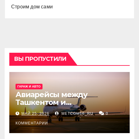
Строим дом сами
ВЫ ПРОПУСТИЛИ
ГАРАЖ И АВТО
Авиарейсы между
Ташкентом и
Екатеринбургом
МАЙ 25, 2026
METCOM16_RU
0
КОММЕНТАРИИ