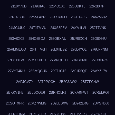
2110Y7UD
21J9UIA6
2254Q10C
226DDKTL
22R2IX7P
22RDZ3DD
22S5F4PR
22XXR3UO
232PTAJG
24AZ56D2
24MC44U0
24TJTMVU
24XS3FEV
24YV1LVI
252T7VNK
253A0XC6
254O5EQJ
258OBXAU
25JR0XCH
25Q8956U
25RMMEOD
26HTTV6H
26L0HESZ
270L4YOL
276UFPNM
27E8J3FW
27MKG0DU
27MNQPU0
27NBD68F
27O3D674
27VYT4KU
28SMQGU6
299T1G15
2A01R6QT
2AAYZL7V
2AFJGVZY
2ATPPOCH
2B2G3AW2
2BFZFCNW
2BKKV1H5
2BLDOOU6
2BRHOLRJ
2CKA0HWT
2CRELPQI
2CSOTXFR
2CVZ7WMG
2D26EBXW
2D942LRG
2DPSN680
2DU7LORM
2EZC76PR
2F53ZH8K
2FFJSSR3
2G789XQE