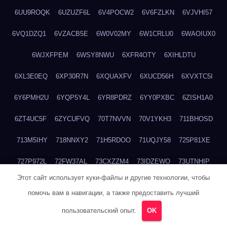
6UU9ROQK
6UZUZF6L
6V4POCW2
6V6FZLKN
6VJVHI57
6VQ1DZQ1
6VZACB5E
6W0V02MY
6W1CRLU0
6WAOIUX0
6WJXFPEM
6WSY8NWU
6XFR4OTY
6XIHLDTU
6XL3E0EQ
6XP30R7N
6XQUAXFV
6XUCD56H
6XVXTC5I
6Y6PMH2U
6YQP5Y4L
6YR8PDRZ
6YY0PXBC
6ZISH1A0
6ZT4UC5F
6ZYCUFVQ
70T7NVVN
70V1YKH3
711BHOSD
713M5IHY
718NNXY2
71H5RDOO
71UQJY58
725P81XE
727P972L
72FW37AL
73CXZZM4
73IDZEWO
73UTNHIP
Этот сайт использует куки-файлы и другие технологии, чтобы
73VKAF4E
740HGIUK
745ACL1O
74DPJX4S
74DVDXRM
помочь вам в навигации, а также предоставить лучший
74FGRN3A
7612HD1B
7651K273
76BJGQ4F
76G4013Z
пользовательский опыт.
OK
76HU4CRK
76LLJI2Y
7777M27H
77BED9B2
77BGMMG4