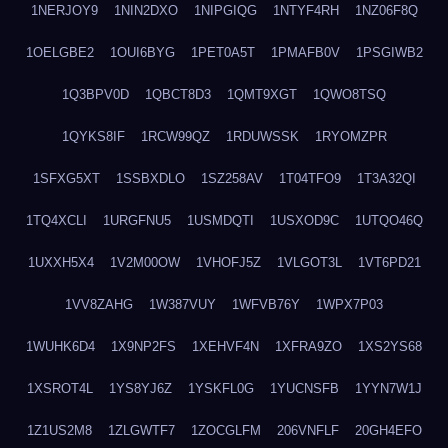
1NERJOY9
1NIN2DXO
1NIPGIQG
1NTYF4RH
1NZ06F8Q
1OELGBE2
1OUI6BYG
1PET0A5T
1PMAFB0V
1PSGIWB2
1Q3BPV0D
1QBCT8D3
1QMT9XGT
1QWO8TSQ
1QYKS8IF
1RCW99QZ
1RDUWSSK
1RYOMZPR
1SFXG5XT
1SSBXDLO
1SZ258AV
1T04TFO9
1T3A32QI
1TQ4XCLI
1URGFNU5
1USMDQTI
1USXOD9C
1UTQO46Q
1UXXH5X4
1V2M00OW
1VHOFJ5Z
1VLGOT3L
1VT6PD21
1VV8ZAHG
1W387VUY
1WFVB76Y
1WPX7P03
1WUHK6D4
1X9NP2FS
1XEHVF4N
1XFRA9ZO
1XS2YS68
1XSROT4L
1YS8YJ6Z
1YSKFL0G
1YUCNSFB
1YYN7W1J
1Z1US2M8
1ZLGWTF7
1ZOCGLFM
206VNFLF
20GH4EFO