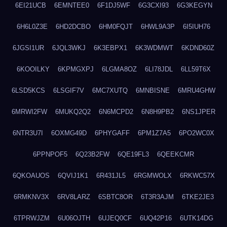
6EI21UCB
6EMNTEE0
6F1DJ5WF
6G3CXI93
6G3KEGYN
6H6L0Z3E
6HD2DCBO
6HM0FQJT
6HWL9A3P
6I5IUH76
6JGSI1UR
6JQL3WKJ
6K3EBPX1
6K3WDMWT
6KDND60Z
6KOOILKY
6KPMGXPJ
6LGMA8OZ
6LI78JDL
6LL59T6X
6LSD5KCS
6LSGIF7V
6MC7XUTQ
6MNBISNE
6MRU4GHW
6MRWI2FW
6MUKQ2Q2
6N6MCPD2
6N8H9PB2
6NS1JPER
6NTR3U7I
6OXMG49D
6PHYGAFF
6PM1Z7A5
6PO2WC0X
6PPNPOF5
6Q23B2FW
6QE19FL3
6QEEKCMR
6QKOAUOS
6QVIJ1K1
6R431JL5
6RGMWOLX
6RKWC57X
6RMKNV3X
6RV8LARZ
6SBTC8OR
6T3R3AJM
6TKE2JE3
6TPRWJZM
6U06OJTH
6UJEQ0CF
6UQ42P16
6UTK14DG