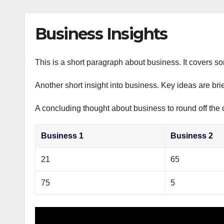
р
p
l
а
Business Insights
a
в
s
и
s
This is a short paragraph about business. It covers s
т
n
ь
Another short insight into business. Key ideas are bri
i
A concluding thought about business to round off the 
k
i
Business 1
Business 2
21
65
75
5