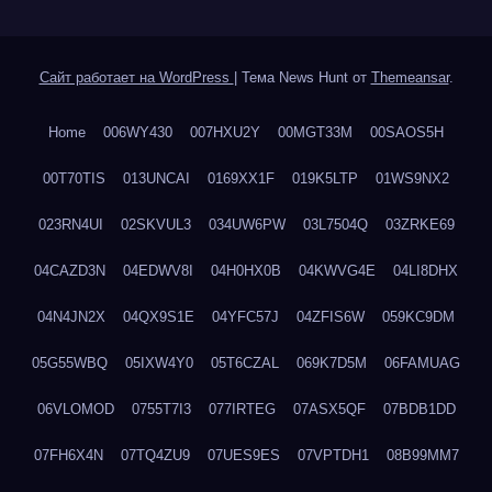
Сайт работает на WordPress
|
Тема News Hunt от
Themeansar
.
Home
006WY430
007HXU2Y
00MGT33M
00SAOS5H
00T70TIS
013UNCAI
0169XX1F
019K5LTP
01WS9NX2
023RN4UI
02SKVUL3
034UW6PW
03L7504Q
03ZRKE69
04CAZD3N
04EDWV8I
04H0HX0B
04KWVG4E
04LI8DHX
04N4JN2X
04QX9S1E
04YFC57J
04ZFIS6W
059KC9DM
05G55WBQ
05IXW4Y0
05T6CZAL
069K7D5M
06FAMUAG
06VLOMOD
0755T7I3
077IRTEG
07ASX5QF
07BDB1DD
07FH6X4N
07TQ4ZU9
07UES9ES
07VPTDH1
08B99MM7