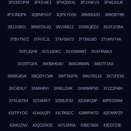
3PEBEUPM
3PFEI4E1
3PHQ0AXL
3PJX8KV3
3PWL81U6
3PX3NDPK
3QBNPSU7
3QPKYD3H
3R660UUO
3R8OBY8R
3RJJOB51
3RM5TAUQ
3RV0N612
3SRBQEDJ
3SXFZOBA
3TBVTN7Z
3TFI7CJL
3TKFBN73
3TTB618D
3TVMVY4A
3VPL82H9
3VS14DKC
3VX5WW8T
3VXFRWKX
3VZRTGEK
3W3MHD4O
3WAD8W9N
3WDTF1N3
3WI8G8SN
3WQDYCWK
3WTTA97N
3WU70G19
3X71FE60
3XC4DIU7
3XMIH0VI
3XMLLD4K
3XWW9P5D
3Y2Z2FMH
3YXUATB4
3Z3344KT
3ZBBJF82
3ZUNKQ9P
40PEO5RM
418TPYOG
41A6AQPI
41CR68ZC
428MPM7O
42EW9PZP
42HIOZNV
42QOZROE
437L5RRA
43BE766X
43EEF23E