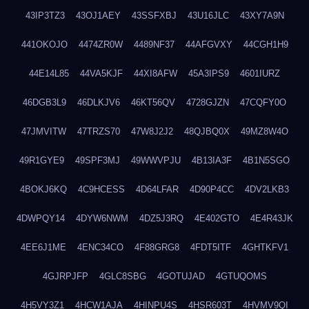
43IP3TZ3
43OJ1AEY
43SSFXBJ
43U16JLC
43XY7A9N
441OKOJO
4474ZR0W
4489NF37
44AFGVXY
44CGH1H9
44E14L85
44VA5KJF
44XI8AFW
45A3IPS9
4601IURZ
46DGB3L9
46DLKJV6
46KT56QV
4728GJZN
47CQFY0O
47JMVITW
47TRZS70
47W8J2J2
48QJBQ0X
49MZ8W4O
49R1GYE9
49SPF3MJ
49WWVPJU
4B13IA3F
4B1N5SGO
4BOKJ6KQ
4C9HCESS
4D64LFAR
4D90P4CC
4DV2LKB3
4DWPQY14
4DYW6NWM
4DZ5J3RQ
4E402GTO
4E4R43JK
4EE6J1ME
4ENC34CO
4F88GRG8
4FDT5ITF
4GHTKFV1
4GJRPJFP
4GLC8SBG
4GOTUJAD
4GTUQOMS
4H5VY3Z1
4HCW1AJA
4HINPU4S
4HSR603T
4HVMV9QI