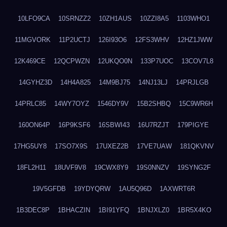
10LFO9CA
10SRNZZ2
10ZH1AUS
10ZZI8A5
1103WHO1
11MGVORK
11P2UCTJ
126I93O6
12FS3WHV
12HZ1JWW
12K469CE
12QCPWZN
12UKQO0N
133P7UOC
13COV7L8
14GYHZ3D
14H4A825
14M9BJ75
14NJ13LJ
14PRJLGB
14PRLC85
14WY7OYZ
1546DY9V
15B2SHBQ
15C9WR6H
160ON64P
16P9KSF6
16SBWI43
16U7RZJT
179PIGYE
17HG5UY8
17SO7X9S
17UXEZ2B
17VE7UAW
181QKVNV
18FL2H11
18UVF9V8
19CWX8Y9
19S0NNZV
19SYNG2F
19V5GFDB
19YDYQRW
1AU5Q96D
1AXWRT6R
1B3DEC8P
1BHACZIN
1BI91YFQ
1BNJXLZ0
1BR5X4KO