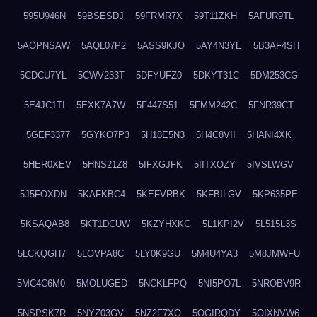
595U946N
59BSESDJ
59FRMR7X
59T11ZKH
5AFUR9TL
5AOPNSAW
5AQL07P2
5ASS9KJO
5AY4N3YE
5B3AF4SH
5CDCU7YL
5CWV233T
5DFYUFZ0
5DKYT31C
5DM253CG
5E4JC1TI
5EXK7A7W
5F447S51
5FMM242C
5FNR39CT
5GEF3377
5GYKO7P3
5H18E5N3
5H4C8VII
5HANI4XK
5HER0XEV
5HNS21Z8
5IFXGJFK
5IITXOZY
5IVSLWGV
5J5FOXDN
5KAFKBC4
5KEFVRBK
5KFBILGV
5KP635PE
5KSAQAB8
5KT1DCUW
5KZYHXKG
5L1KPI2V
5L515L3S
5LCKQGH7
5LOVPA8C
5LY0K9GU
5M4U4YA3
5M8JMWFU
5MC4C6M0
5MOLUGED
5NCKLFPQ
5NI5PO7L
5NROBV9R
5NSPSK7R
5NYZ03GV
5NZ2F7XQ
5OGIRQDY
5OIXNVW6