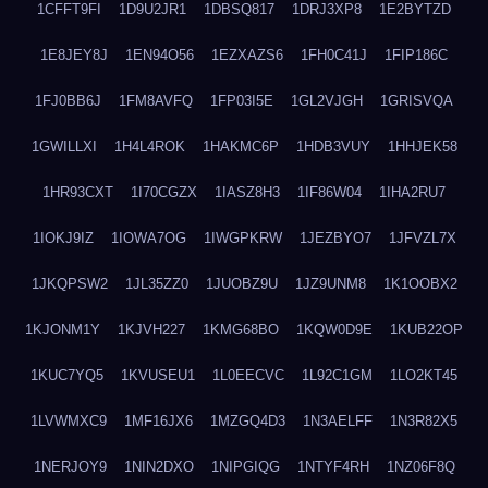
1CFFT9FI
1D9U2JR1
1DBSQ817
1DRJ3XP8
1E2BYTZD
1E8JEY8J
1EN94O56
1EZXAZS6
1FH0C41J
1FIP186C
1FJ0BB6J
1FM8AVFQ
1FP03I5E
1GL2VJGH
1GRISVQA
1GWILLXI
1H4L4ROK
1HAKMC6P
1HDB3VUY
1HHJEK58
1HR93CXT
1I70CGZX
1IASZ8H3
1IF86W04
1IHA2RU7
1IOKJ9IZ
1IOWA7OG
1IWGPKRW
1JEZBYO7
1JFVZL7X
1JKQPSW2
1JL35ZZ0
1JUOBZ9U
1JZ9UNM8
1K1OOBX2
1KJONM1Y
1KJVH227
1KMG68BO
1KQW0D9E
1KUB22OP
1KUC7YQ5
1KVUSEU1
1L0EECVC
1L92C1GM
1LO2KT45
1LVWMXC9
1MF16JX6
1MZGQ4D3
1N3AELFF
1N3R82X5
1NERJOY9
1NIN2DXO
1NIPGIQG
1NTYF4RH
1NZ06F8Q