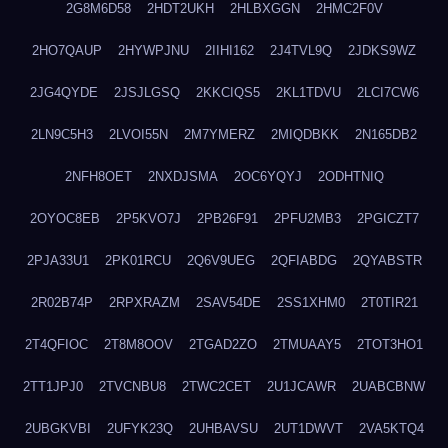
2G8M6D58
2HDT2UKH
2HLBXGGN
2HMC2F0V
2HO7QAUP
2HYWPJNU
2IIHI162
2J4TVL9Q
2JDKS9WZ
2JG4QYDE
2JSJLGSQ
2KKCIQS5
2KL1TDVU
2LCI7CW6
2LN9C5H3
2LVOI55N
2M7YMERZ
2MIQDBKK
2N165DB2
2NFH8OET
2NXDJSMA
2OC6YQYJ
2ODHTNIQ
2OYOC8EB
2P5KVO7J
2PB26F91
2PFU2MB3
2PGICZT7
2PJA33U1
2PK01RCU
2Q6V9UEG
2QFIABDG
2QYABSTR
2R02B74P
2RPXRAZM
2SAV54DE
2SS1XHM0
2T0TIR21
2T4QFIOC
2T8M8OOV
2TGAD2ZO
2TMUAAY5
2TOT3HO1
2TT1JPJ0
2TVCNBU8
2TWC2CET
2U1JCAWR
2UABCBNW
2UBGKVBI
2UFYK23Q
2UHBAVSU
2UT1DWVT
2VA5KTQ4