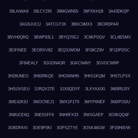
39LAIWA9
39LCYZRI
39MGWN55
39PXKH1B
3A43DKQP
3AGNJUCU
3ATCGY3X
3BKC9MX3
3BORDPAR
3BVH0QRQ
3BWP93L1
3BYQ70GJ
3C9KPDQV
3CL4BSMV
3EIFINEE
3EORXV8Z
3EQ3JWOM
3F09CZ9V
3F1DPDSC
3F84EALY
3GGDN4OR
3GKCN4NY
3GVOCWRP
3H28UNEO
3H92RKQ0
3HG56NHN
3HHJ1KQM
3HSTLPXX
3HSUVSEU
3JRQV2TE
3JX0QDYF
3LXYAX0G
3M0R5J0Y
3ME42K9J
3MOCREJ1
3MX1P1T9
3MYP6NEF
3N0IPODU
3N8UCE6Q
3NE5SFF6
3NH0FX33
3NISGAEP
3O3KQQ4F
3OBDFAXI
3OE9P0KI
3OPSZTYE
3OSK46GW
3P20H0VW