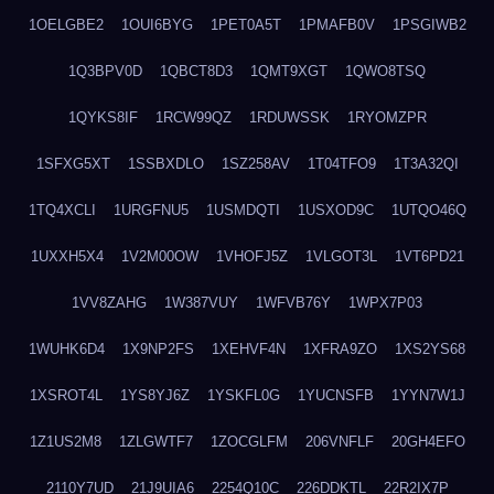
1OELGBE2
1OUI6BYG
1PET0A5T
1PMAFB0V
1PSGIWB2
1Q3BPV0D
1QBCT8D3
1QMT9XGT
1QWO8TSQ
1QYKS8IF
1RCW99QZ
1RDUWSSK
1RYOMZPR
1SFXG5XT
1SSBXDLO
1SZ258AV
1T04TFO9
1T3A32QI
1TQ4XCLI
1URGFNU5
1USMDQTI
1USXOD9C
1UTQO46Q
1UXXH5X4
1V2M00OW
1VHOFJ5Z
1VLGOT3L
1VT6PD21
1VV8ZAHG
1W387VUY
1WFVB76Y
1WPX7P03
1WUHK6D4
1X9NP2FS
1XEHVF4N
1XFRA9ZO
1XS2YS68
1XSROT4L
1YS8YJ6Z
1YSKFL0G
1YUCNSFB
1YYN7W1J
1Z1US2M8
1ZLGWTF7
1ZOCGLFM
206VNFLF
20GH4EFO
2110Y7UD
21J9UIA6
2254Q10C
226DDKTL
22R2IX7P