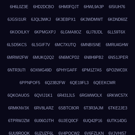
6H6L0Z3E
6HD2DCBO
6HM0FQJT
6HWL9A3P
6I5IUH76
6JGSI1UR
6JQL3WKJ
6K3EBPX1
6K3WDMWT
6KDND60Z
6KOOILKY
6KPMGXPJ
6LGMA8OZ
6LI78JDL
6LL59T6X
6LSD5KCS
6LSGIF7V
6MC7XUTQ
6MNBISNE
6MRU4GHW
6MRWI2FW
6MUKQ2Q2
6N6MCPD2
6N8H9PB2
6NS1JPER
6NTR3U7I
6OXMG49D
6PHYGAFF
6PM1Z7A5
6PO2WC0X
6PPNPOF5
6Q23B2FW
6QE19FL3
6QEEKCMR
6QKOAUOS
6QVIJ1K1
6R431JL5
6RGMWOLX
6RKWC57X
6RMKNV3X
6RV8LARZ
6SBTC8OR
6T3R3AJM
6TKE2JE3
6TPRWJZM
6U06OJTH
6UJEQ0CF
6UQ42P16
6UTK14DG
6UU9ROQK
6UZUZF6L
6V4POCW2
6V6FZLKN
6VJVHI57