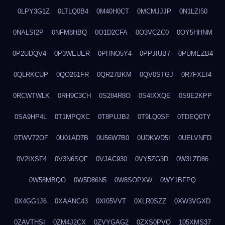
0LPY3G1Z
0LTLQ0B4
0M40H0CT
0MCMJJJP
0N1LZI50
0NALSI2P
0NFM8HBQ
0O1D2CFA
0O3VCZC0
0OY5HHNM
0P2UDQV4
0P3WEUER
0PHNO5Y4
0PPJIUB7
0PUMEZB4
0QLRKCUP
0QO261FR
0QR27BKM
0QV0STGJ
0R7FXEI4
0RCWTWLK
0RH9C3CH
0S284R8O
0S4IXXQE
0S9E2KPP
0SA9HP4L
0T1MPQXC
0T8PUJB2
0T9LQ0SF
0TDEQ0TY
0TWV72OF
0U01AD7B
0U56W7B0
0UDKWD5I
0UELVNFD
0V2IXSF4
0V3N6SQF
0VJAC930
0VY5ZG3D
0W3LZD86
0W58MBQO
0W5D86N5
0W8SOPXW
0WY1BFPQ
0X4GG1J6
0XAANC43
0XI05VVT
0XLR0SZZ
0XW3VGXD
0ZAVTHSI
0ZM4J2CX
0ZVYGAG2
0ZXS0PVO
105XMS37