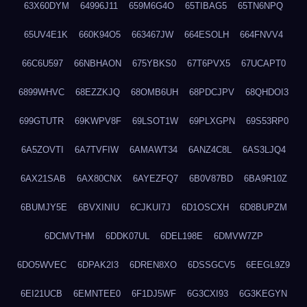
63X60DYM
64996J11
659M6G4O
65TIBAG5
65TN6NPQ
65UV4E1K
660K94O5
663467JW
664ESOLH
664FNVV4
66C6U597
66NBHAON
675YBKS0
67T6PVX5
67UCAPT0
6899WHVC
68EZZKJQ
68OMB6UH
68PDCJPV
68QHDOI3
699GTUTR
69KWPV8F
69LSOT1W
69PLXGPN
69S53RP0
6A5ZOVTI
6A7TVFIW
6AMAWT34
6ANZ4C8L
6AS3LJQ4
6AX21SAB
6AX80CNX
6AYEZFQ7
6B0V87BD
6BA9R10Z
6BUMJY5E
6BVXINIU
6CJKUI7J
6D1OSCXH
6D8BUPZM
6DCMVTHM
6DDK07UL
6DEL198E
6DMVW7ZP
6DO5WVEC
6DPAK2I3
6DREN8XO
6DSSGCV5
6EEGL9Z9
6EI21UCB
6EMNTEE0
6F1DJ5WF
6G3CXI93
6G3KEGYN