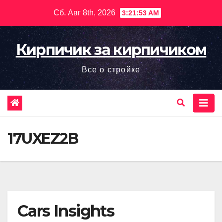
Перейти
Сб. Авг 8th, 2026
3:21:54 AM
к
содержимому
Кирпичик за кирпичиком
Все о стройке
17UXEZ2B
Cars Insights