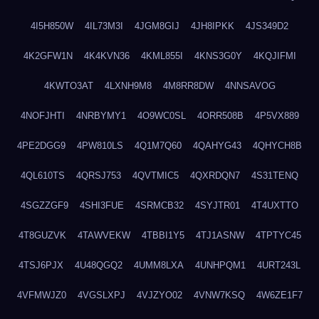
4I5H850W
4IL73M3I
4JGM8GIJ
4JH8IPKK
4JS349D2
4K2GFW1N
4K4KVN36
4KML855I
4KNS3G0Y
4KQJIFMI
4KWTO3AT
4LXNH9M8
4M8RR8DW
4NNSAVOG
4NOFJHTI
4NRBYMY1
4O9WC0SL
4ORR508B
4P5VX889
4PE2DGG9
4PW810LS
4Q1M7Q60
4QAHYG43
4QHYCH8B
4QL610TS
4QRSJ753
4QVTMIC5
4QXRDQN7
4S31TENQ
4SGZZGF9
4SHI3FUE
4SRMCB32
4SYJTR01
4T4UXTTO
4T8GUZVK
4TAWVEKW
4TBBI1Y5
4TJ1ASNW
4TPTYC45
4TSJ6PJX
4U48QGQ2
4UMM8LXA
4UNHPQM1
4URT243L
4VFMWJZ0
4VGSLXPJ
4VJZYO02
4VNW7KSQ
4W6ZE1F7