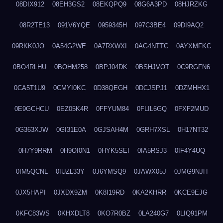
08DIX912
08EH3GS2
08EKQPQ9
08G6A3PD
08HJRZKG
08R2TE13
091V6YQE
0959345H
097C3BE4
09DI9AQ2
09RKK0JO
0A54G2WE
0A7RXWXI
0AG4NTTC
0AYXMFKC
0BO4RLHU
0BOHM258
0BPJ04DK
0BSHJVOT
0C9RGFN6
0CA5T1U9
0CMYI0KC
0D38QEGH
0DCJSPJ1
0DZMHHX1
0E9GCHCU
0EZ05K4R
0FFYUM84
0FLIL6GQ
0FXF2MUD
0G363XJW
0GI31E0A
0GJSAH4M
0GRH7XSL
0H17NT32
0H7Y9RRM
0H9OI0N1
0HYK5SEI
0IA5RSJ3
0IF4Y4UQ
0IM5QCNL
0IUZL33Y
0J6YMSQ9
0JAWX05J
0JMG9NJH
0JX5HAPI
0JXDX9ZM
0K8I19RD
0KA2KHRR
0KCE9EJG
0KFC83WS
0KHXDLT8
0KO7R0BZ
0LA240G7
0LIQ91PM