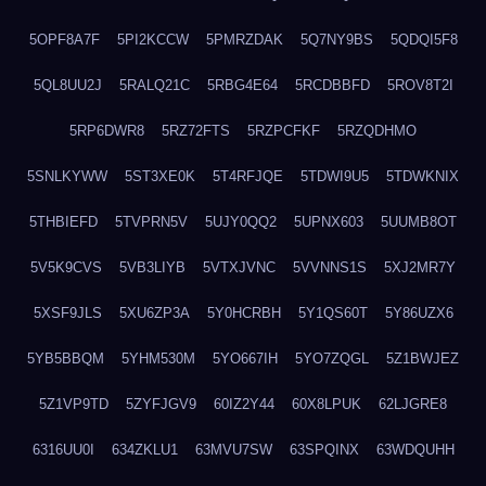
5OPF8A7F
5PI2KCCW
5PMRZDAK
5Q7NY9BS
5QDQI5F8
5QL8UU2J
5RALQ21C
5RBG4E64
5RCDBBFD
5ROV8T2I
5RP6DWR8
5RZ72FTS
5RZPCFKF
5RZQDHMO
5SNLKYWW
5ST3XE0K
5T4RFJQE
5TDWI9U5
5TDWKNIX
5THBIEFD
5TVPRN5V
5UJY0QQ2
5UPNX603
5UUMB8OT
5V5K9CVS
5VB3LIYB
5VTXJVNC
5VVNNS1S
5XJ2MR7Y
5XSF9JLS
5XU6ZP3A
5Y0HCRBH
5Y1QS60T
5Y86UZX6
5YB5BBQM
5YHM530M
5YO667IH
5YO7ZQGL
5Z1BWJEZ
5Z1VP9TD
5ZYFJGV9
60IZ2Y44
60X8LPUK
62LJGRE8
6316UU0I
634ZKLU1
63MVU7SW
63SPQINX
63WDQUHH