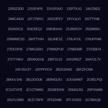
22RDZ3DD
22S5F4PR
22XXR3UO
232PTAJG
24AZ56D2
24MC44U0
24TJTMVU
24XS3FEV
24YV1LVI
252T7VNK
253A0XC6
254O5EQJ
258OBXAU
25JR0XCH
25Q8956U
25RMMEOD
26HTTV6H
26L0HESZ
270L4YOL
276UFPNM
27E8J3FW
27MKG0DU
27MNQPU0
27NBD68F
27O3D674
27VYT4KU
28SMQGU6
299T1G15
2A01R6QT
2AAYZL7V
2AFJGVZY
2ATPPOCH
2B2G3AW2
2BFZFCNW
2BKKV1H5
2BLDOOU6
2BRHOLRJ
2CKA0HWT
2CRELPQI
2CSOTXFR
2CVZ7WMG
2D26EBXW
2D942LRG
2DPSN680
2DU7LORM
2EZC76PR
2F53ZH8K
2FFJSSR3
2G789XQE