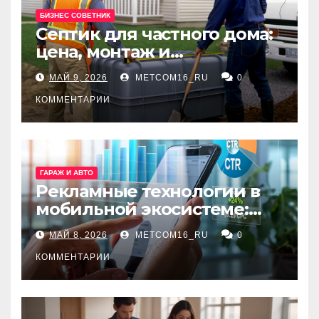
БИЗНЕС СОВЕТНИК
Септик для частного дома:
цена, монтаж и
организация автономной
МАЙ 9, 2026
METCOM16_RU
0
канализации
КОММЕНТАРИИ
ГАРАЖ И АВТО
Рекламные технологии в
мобильной экосистеме:
ключевые сервисы и
МАЙ 8, 2026
METCOM16_RU
0
принципы работы
КОММЕНТАРИИ