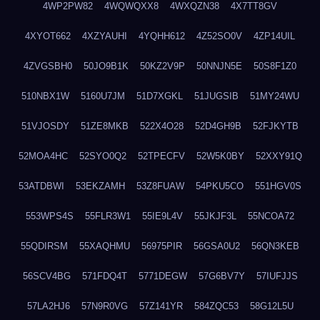
4WP2PW82
4WQWQXX8
4WXQZN38
4X7TT8GV
4XYOT662
4XZYAUHI
4YQHH612
4Z52SO0V
4ZP14UIL
4ZVGSBH0
50JO9B1K
50KZ2V9P
50NNJN5E
50S8F1Z0
510NBX1W
5160U7JM
51D7XGKL
51JUGSIB
51MY24WU
51VJOSDY
51ZE8MKB
522X4O28
52D4GH9B
52FJKYTB
52MOA4HC
52SYO0Q2
52TPECFV
52W5K0BY
52XXY91Q
53ATDBWI
53EKZAMH
53Z8FUAW
54PKU5CO
551HGV0S
553WPS4S
55FLR3W1
55IE9L4V
55JKJF3L
55NCOA72
55QDIRSM
55XAQHMU
56975PIR
56GSA0U2
56QN3KEB
56SCV4BG
571FDQ4T
5771DEGW
57G6BV7Y
57IUFJJS
57LA2HJ6
57N9R0VG
57Z141YR
584ZQC53
58G12L5U