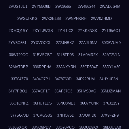
2VUSTJE1
2VY55Q8B
2W29565T
2W496244
2WADJS4M
2WGUIKKG
2WK2EL88
2WNPNKRH
2WV0ZHMD
2X7CQ1SY
2XYTJWGS
2Y7I1IC2
2YKK8NSK
2YT95AO1
2YV3O361
2YXVOCOL
2Z2JNBKZ
2ZAJL9NV
30D5VUM9
30W729OG
31BVSCBT
31L8FP95
31M0MR2X
32AT2VLN
32MATDBP
336RPFHA
33ANXYRH
33CR504T
33DY1V30
33T04ZZ0
3404O7P1
3478760D
34F92RUM
34HYUF3N
34Y7PBO1
357AGF1F
35AF37G3
35HVS0VG
35MJZMAN
35O1QNFZ
36HUTLDS
36NU8MEJ
36U7Y0NR
376J215Y
377SG7JD
37CVGS0S
37IHO75D
37JQKID8
37X9FZP9
38J0SXQX
38NQ9PDV
38O70PCO
38QUD9KX
39D3U3A0