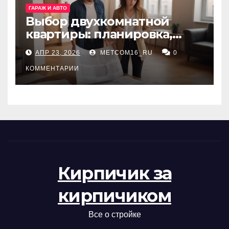
ГАРАЖ И АВТО
Выбор двухкомнатной
квартиры: планировка,
состояние жилья и
АПР 23, 2026
METCOM16_RU
0
проверка документов
КОММЕНТАРИИ
Кирпичик за
кирпичиком
Все о стройке