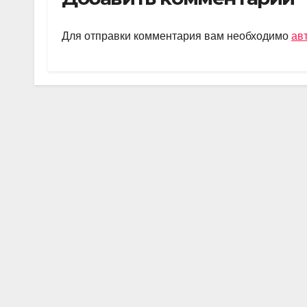
gr
s
o
а
a
A
kl
в
Для отправки комментария вам необходимо
ав
m
p
a
и
p
ss
ть
ni
ki