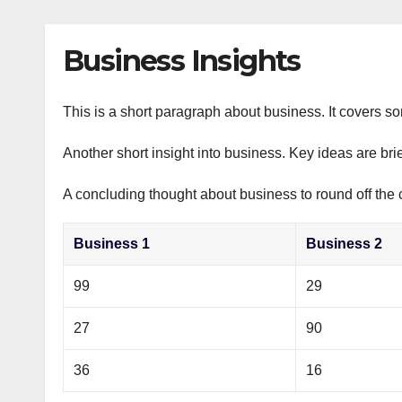
р
p
l
а
Business Insights
a
в
s
и
s
This is a short paragraph about business. It covers s
т
n
ь
Another short insight into business. Key ideas are bri
i
A concluding thought about business to round off the 
k
i
Business 1
Business 2
99
29
27
90
36
16