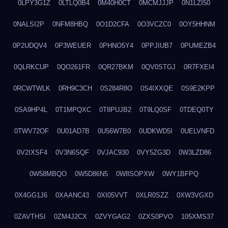
0LPY3G1Z
0LTLQ0B4
0M40H0CT
0MCMJJJP
0N1LZI50
0NALSI2P
0NFM8HBQ
0O1D2CFA
0O3VCZC0
0OY5HHNM
0P2UDQV4
0P3WEUER
0PHNO5Y4
0PPJIUB7
0PUMEZB4
0QLRKCUP
0QO261FR
0QR27BKM
0QV0STGJ
0R7FXEI4
0RCWTWLK
0RH9C3CH
0S284R8O
0S4IXXQE
0S9E2KPP
0SA9HP4L
0T1MPQXC
0T8PUJB2
0T9LQ0SF
0TDEQ0TY
0TWV72OF
0U01AD7B
0U56W7B0
0UDKWD5I
0UELVNFD
0V2IXSF4
0V3N6SQF
0VJAC930
0VY5ZG3D
0W3LZD86
0W58MBQO
0W5D86N5
0W8SOPXW
0WY1BFPQ
0X4GG1J6
0XAANC43
0XI05VVT
0XLR0SZZ
0XW3VGXD
0ZAVTHSI
0ZM4J2CX
0ZVYGAG2
0ZXS0PVO
105XMS37