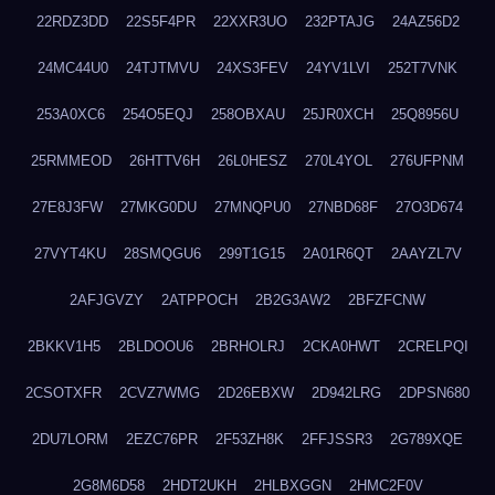
22RDZ3DD
22S5F4PR
22XXR3UO
232PTAJG
24AZ56D2
24MC44U0
24TJTMVU
24XS3FEV
24YV1LVI
252T7VNK
253A0XC6
254O5EQJ
258OBXAU
25JR0XCH
25Q8956U
25RMMEOD
26HTTV6H
26L0HESZ
270L4YOL
276UFPNM
27E8J3FW
27MKG0DU
27MNQPU0
27NBD68F
27O3D674
27VYT4KU
28SMQGU6
299T1G15
2A01R6QT
2AAYZL7V
2AFJGVZY
2ATPPOCH
2B2G3AW2
2BFZFCNW
2BKKV1H5
2BLDOOU6
2BRHOLRJ
2CKA0HWT
2CRELPQI
2CSOTXFR
2CVZ7WMG
2D26EBXW
2D942LRG
2DPSN680
2DU7LORM
2EZC76PR
2F53ZH8K
2FFJSSR3
2G789XQE
2G8M6D58
2HDT2UKH
2HLBXGGN
2HMC2F0V