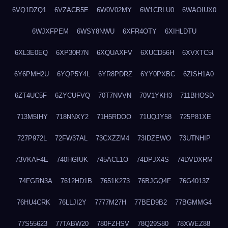
6VQ1DZQ1
6VZACB5E
6W0V02MY
6W1CRLU0
6WAOIUX0
6WJXFPEM
6WSY8NWU
6XFR4OTY
6XIHLDTU
6XL3E0EQ
6XP30R7N
6XQUAXFV
6XUCD56H
6XVXTC5I
6Y6PMH2U
6YQP5Y4L
6YR8PDRZ
6YY0PXBC
6ZISH1A0
6ZT4UC5F
6ZYCUFVQ
70T7NVVN
70V1YKH3
711BHOSD
713M5IHY
718NNXY2
71H5RDOO
71UQJY58
725P81XE
727P972L
72FW37AL
73CXZZM4
73IDZEWO
73UTNHIP
73VKAF4E
740HGIUK
745ACL1O
74DPJX4S
74DVDXRM
74FGRN3A
7612HD1B
7651K273
76BJGQ4F
76G4013Z
76HU4CRK
76LLJI2Y
7777M27H
77BED9B2
77BGMMG4
77S55623
77TABW20
780FZHSV
78Q29S80
78XWEZ88