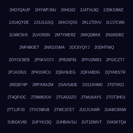
2HO7QAUP
2HYWPJNU
2IIHI162
2J4TVL9Q
2JDKS9WZ
2JG4QYDE
2JSJLGSQ
2KKCIQS5
2KL1TDVU
2LCI7CW6
2LN9C5H3
2LVOI55N
2M7YMERZ
2MIQDBKK
2N165DB2
2NFH8OET
2NXDJSMA
2OC6YQYJ
2ODHTNIQ
2OYOC8EB
2P5KVO7J
2PB26F91
2PFU2MB3
2PGICZT7
2PJA33U1
2PK01RCU
2Q6V9UEG
2QFIABDG
2QYABSTR
2R02B74P
2RPXRAZM
2SAV54DE
2SS1XHM0
2T0TIR21
2T4QFIOC
2T8M8OOV
2TGAD2ZO
2TMUAAY5
2TOT3HO1
2TT1JPJ0
2TVCNBU8
2TWC2CET
2U1JCAWR
2UABCBNW
2UBGKVBI
2UFYK23Q
2UHBAVSU
2UT1DWVT
2VA5KTQ4