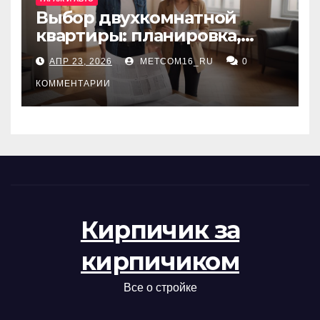
Выбор двухкомнатной
квартиры: планировка,
состояние жилья и
АПР 23, 2026
METCOM16_RU
0
проверка документов
КОММЕНТАРИИ
Кирпичик за
кирпичиком
Все о стройке