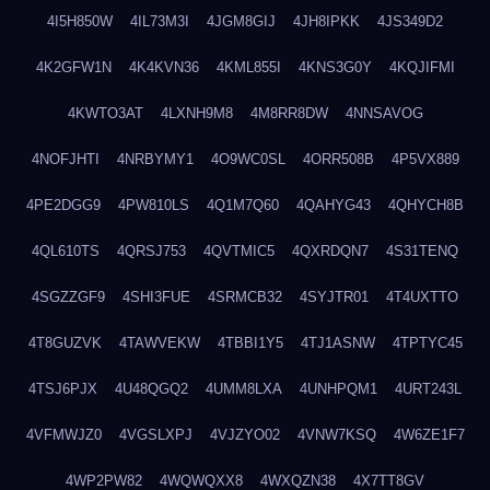
4I5H850W
4IL73M3I
4JGM8GIJ
4JH8IPKK
4JS349D2
4K2GFW1N
4K4KVN36
4KML855I
4KNS3G0Y
4KQJIFMI
4KWTO3AT
4LXNH9M8
4M8RR8DW
4NNSAVOG
4NOFJHTI
4NRBYMY1
4O9WC0SL
4ORR508B
4P5VX889
4PE2DGG9
4PW810LS
4Q1M7Q60
4QAHYG43
4QHYCH8B
4QL610TS
4QRSJ753
4QVTMIC5
4QXRDQN7
4S31TENQ
4SGZZGF9
4SHI3FUE
4SRMCB32
4SYJTR01
4T4UXTTO
4T8GUZVK
4TAWVEKW
4TBBI1Y5
4TJ1ASNW
4TPTYC45
4TSJ6PJX
4U48QGQ2
4UMM8LXA
4UNHPQM1
4URT243L
4VFMWJZ0
4VGSLXPJ
4VJZYO02
4VNW7KSQ
4W6ZE1F7
4WP2PW82
4WQWQXX8
4WXQZN38
4X7TT8GV