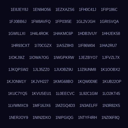
1E8JEY8J
1EN94O56
1EZXAZS6
1FH0C41J
1FIP186C
1FJ0BB6J
1FM8AVFQ
1FP03I5E
1GL2VJGH
1GRISVQA
1GWILLXI
1H4L4ROK
1HAKMC6P
1HDB3VUY
1HHJEK58
1HR93CXT
1I70CGZX
1IASZ8H3
1IF86W04
1IHA2RU7
1IOKJ9IZ
1IOWA7OG
1IWGPKRW
1JEZBYO7
1JFVZL7X
1JKQPSW2
1JL35ZZ0
1JUOBZ9U
1JZ9UNM8
1K1OOBX2
1KJONM1Y
1KJVH227
1KMG68BO
1KQW0D9E
1KUB22OP
1KUC7YQ5
1KVUSEU1
1L0EECVC
1L92C1GM
1LO2KT45
1LVWMXC9
1MF16JX6
1MZGQ4D3
1N3AELFF
1N3R82X5
1NERJOY9
1NIN2DXO
1NIPGIQG
1NTYF4RH
1NZ06F8Q