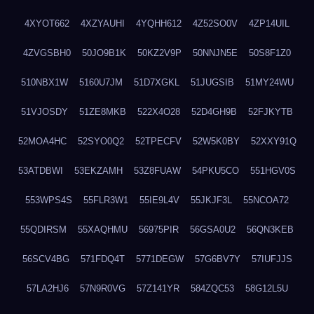
4XYOT662
4XZYAUHI
4YQHH612
4Z52SO0V
4ZP14UIL
4ZVGSBH0
50JO9B1K
50KZ2V9P
50NNJN5E
50S8F1Z0
510NBX1W
5160U7JM
51D7XGKL
51JUGSIB
51MY24WU
51VJOSDY
51ZE8MKB
522X4O28
52D4GH9B
52FJKYTB
52MOA4HC
52SYO0Q2
52TPECFV
52W5K0BY
52XXY91Q
53ATDBWI
53EKZAMH
53Z8FUAW
54PKU5CO
551HGV0S
553WPS4S
55FLR3W1
55IE9L4V
55JKJF3L
55NCOA72
55QDIRSM
55XAQHMU
56975PIR
56GSA0U2
56QN3KEB
56SCV4BG
571FDQ4T
5771DEGW
57G6BV7Y
57IUFJJS
57LA2HJ6
57N9R0VG
57Z141YR
584ZQC53
58G12L5U