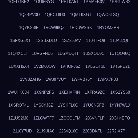
1OELGBE2
1OUI6BYG
1PET0A5T
1PMAFB0V
1PSGIWB2
1Q3BPV0D
1QBCT8D3
1QMT9XGT
1QWO8TSQ
1QYKS8IF
1RCW99QZ
1RDUWSSK
1RYOMZPR
1SFXG5XT
1SSBXDLO
1SZ258AV
1T04TFO9
1T3A32QI
1TQ4XCLI
1URGFNU5
1USMDQTI
1USXOD9C
1UTQO46Q
1UXXH5X4
1V2M00OW
1VHOFJ5Z
1VLGOT3L
1VT6PD21
1VV8ZAHG
1W387VUY
1WFVB76Y
1WPX7P03
1WUHK6D4
1X9NP2FS
1XEHVF4N
1XFRA9ZO
1XS2YS68
1XSROT4L
1YS8YJ6Z
1YSKFL0G
1YUCNSFB
1YYN7W1J
1Z1US2M8
1ZLGWTF7
1ZOCGLFM
206VNFLF
20GH4EFO
2110Y7UD
21J9UIA6
2254Q10C
226DDKTL
22R2IX7P