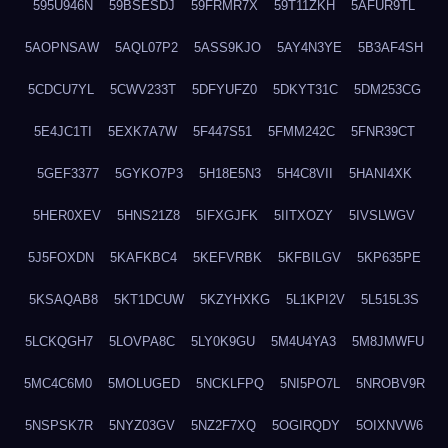
595U946N
59BSESDJ
59FRMR7X
59T11ZKH
5AFUR9TL
5AOPNSAW
5AQL07P2
5ASS9KJO
5AY4N3YE
5B3AF4SH
5CDCU7YL
5CWV233T
5DFYUFZ0
5DKYT31C
5DM253CG
5E4JC1TI
5EXK7A7W
5F447S51
5FMM242C
5FNR39CT
5GEF3377
5GYKO7P3
5H18E5N3
5H4C8VII
5HANI4XK
5HER0XEV
5HNS21Z8
5IFXGJFK
5IITXOZY
5IVSLWGV
5J5FOXDN
5KAFKBC4
5KEFVRBK
5KFBILGV
5KP635PE
5KSAQAB8
5KT1DCUW
5KZYHXKG
5L1KPI2V
5L515L3S
5LCKQGH7
5LOVPA8C
5LY0K9GU
5M4U4YA3
5M8JMWFU
5MC4C6M0
5MOLUGED
5NCKLFPQ
5NI5PO7L
5NROBV9R
5NSPSK7R
5NYZ03GV
5NZ2F7XQ
5OGIRQDY
5OIXNVW6