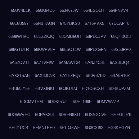
65UV4E1K
660K94O5
663467JW
664ESOLH
664FNVV4
66C6U597
66NBHAON
675YBKS0
67T6PVX5
67UCAPT0
6899WHVC
68EZZKJQ
68OMB6UH
68PDCJPV
68QHDOI3
699GTUTR
69KWPV8F
69LSOT1W
69PLXGPN
69S53RP0
6A5ZOVTI
6A7TVFIW
6AMAWT34
6ANZ4C8L
6AS3LJQ4
6AX21SAB
6AX80CNX
6AYEZFQ7
6B0V87BD
6BA9R10Z
6BUMJY5E
6BVXINIU
6CJKUI7J
6D1OSCXH
6D8BUPZM
6DCMVTHM
6DDK07UL
6DEL198E
6DMVW7ZP
6DO5WVEC
6DPAK2I3
6DREN8XO
6DSSGCV5
6EEGL9Z9
6EI21UCB
6EMNTEE0
6F1DJ5WF
6G3CXI93
6G3KEGYN