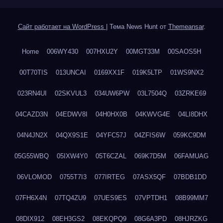
Сайт работает на WordPress
|
Тема News Hunt от
Themeansar
.
Home
006WY430
007HXU2Y
00MGT33M
00SAOS5H
00T70TIS
013UNCAI
0169XX1F
019K5LTP
01WS9NX2
023RN4UI
02SKVUL3
034UW6PW
03L7504Q
03ZRKE69
04CAZD3N
04EDWV8I
04H0HX0B
04KWVG4E
04LI8DHX
04N4JN2X
04QX9S1E
04YFC57J
04ZFIS6W
059KC9DM
05G55WBQ
05IXW4Y0
05T6CZAL
069K7D5M
06FAMUAG
06VLOMOD
0755T7I3
077IRTEG
07ASX5QF
07BDB1DD
07FH6X4N
07TQ4ZU9
07UES9ES
07VPTDH1
08B99MM7
08DIX912
08EH3GS2
08EKQPQ9
08G6A3PD
08HJRZKG