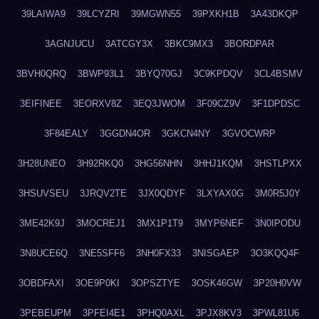
39LAIWA9
39LCYZRI
39MGWN55
39PXKH1B
3A43DKQP
3AGNJUCU
3ATCGY3X
3BKC9MX3
3BORDPAR
3BVH0QRQ
3BWP93L1
3BYQ70GJ
3C9KPDQV
3CL4BSMV
3EIFINEE
3EORXV8Z
3EQ3JWOM
3F09CZ9V
3F1DPDSC
3F84EALY
3GGDN4OR
3GKCN4NY
3GVOCWRP
3H28UNEO
3H92RKQ0
3HG56NHN
3HHJ1KQM
3HSTLPXX
3HSUVSEU
3JRQV2TE
3JX0QDYF
3LXYAX0G
3M0R5J0Y
3ME42K9J
3MOCREJ1
3MX1P1T9
3MYP6NEF
3N0IPODU
3N8UCE6Q
3NE5SFF6
3NH0FX33
3NISGAEP
3O3KQQ4F
3OBDFAXI
3OE9P0KI
3OPSZTYE
3OSK46GW
3P20H0VW
3PEBEUPM
3PFEI4E1
3PHQ0AXL
3PJX8KV3
3PWL81U6