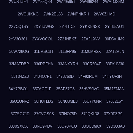
2VUSTJE1
2VY55Q8B
2W29565T
2W496244
2WADJS4M
2WGUIKKG
2WK2EL88
2WNPNKRH
2WV0ZHMD
2X7CQ1SY
2XYTJWGS
2Y7I1IC2
2YKK8NSK
2YT95AO1
2YV3O361
2YXVOCOL
2Z2JNBKZ
2ZAJL9NV
30D5VUM9
30W729OG
31BVSCBT
31L8FP95
31M0MR2X
32AT2VLN
32MATDBP
336RPFHA
33ANXYRH
33CR504T
33DY1V30
33T04ZZ0
3404O7P1
3478760D
34F92RUM
34HYUF3N
34Y7PBO1
357AGF1F
35AF37G3
35HVS0VG
35MJZMAN
35O1QNFZ
36HUTLDS
36NU8MEJ
36U7Y0NR
376J215Y
377SG7JD
37CVGS0S
37IHO75D
37JQKID8
37X9FZP9
38J0SXQX
38NQ9PDV
38O70PCO
38QUD9KX
39D3U3A0