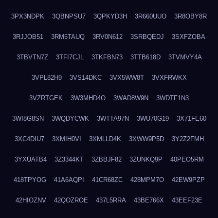
3PX3NDPK
3QBNPSU7
3QPKYD3H
3R660UUO
3R8OBY8R
3RJJOB51
3RM5TAUQ
3RV0N612
3SRBQEDJ
3SXFZOBA
3TBVTN7Z
3TFI7CJL
3TKFBN73
3TTB618D
3TVMVY4A
3VPL82H9
3VS14DKC
3VX5WW8T
3VXFRWKX
3VZRTGEK
3W3MHD4O
3WAD8W9N
3WDTF1N3
3WI8G8SN
3WQDYCWK
3WTTA97N
3WU70G19
3X71FE60
3XC4DIU7
3XMIH0VI
3XMLLD4K
3XWW9P5D
3Y2Z2FMH
3YXUATB4
3Z3344KT
3ZBBJF82
3ZUNKQ9P
40PEO5RM
418TPYOG
41A6AQPI
41CR68ZC
428MPM7O
42EW9PZP
42HIOZNV
42QOZROE
437L5RRA
43BE766X
43EEF23E