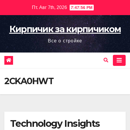
Перейти
Пт. Авг 7th, 2026
7:47:57 PM
к
содержимому
Кирпичик за кирпичиком
Все о стройке
2CKA0HWT
Technology Insights