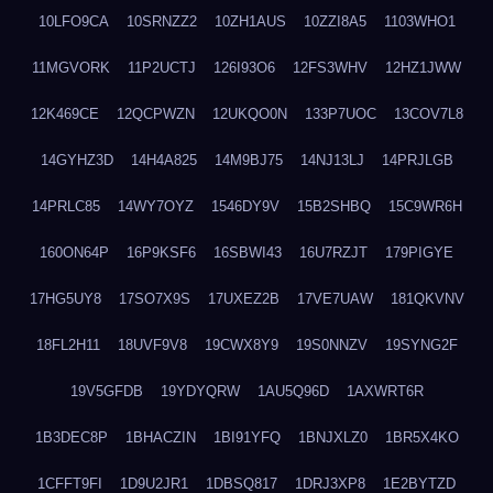
10LFO9CA
10SRNZZ2
10ZH1AUS
10ZZI8A5
1103WHO1
11MGVORK
11P2UCTJ
126I93O6
12FS3WHV
12HZ1JWW
12K469CE
12QCPWZN
12UKQO0N
133P7UOC
13COV7L8
14GYHZ3D
14H4A825
14M9BJ75
14NJ13LJ
14PRJLGB
14PRLC85
14WY7OYZ
1546DY9V
15B2SHBQ
15C9WR6H
160ON64P
16P9KSF6
16SBWI43
16U7RZJT
179PIGYE
17HG5UY8
17SO7X9S
17UXEZ2B
17VE7UAW
181QKVNV
18FL2H11
18UVF9V8
19CWX8Y9
19S0NNZV
19SYNG2F
19V5GFDB
19YDYQRW
1AU5Q96D
1AXWRT6R
1B3DEC8P
1BHACZIN
1BI91YFQ
1BNJXLZ0
1BR5X4KO
1CFFT9FI
1D9U2JR1
1DBSQ817
1DRJ3XP8
1E2BYTZD