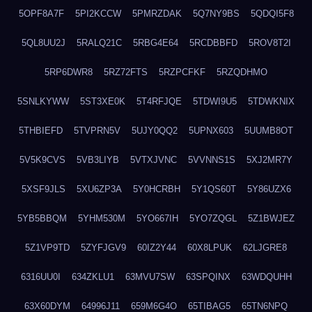
5OPF8A7F
5PI2KCCW
5PMRZDAK
5Q7NY9BS
5QDQI5F8
5QL8UU2J
5RALQ21C
5RBG4E64
5RCDBBFD
5ROV8T2I
5RP6DWR8
5RZ72FTS
5RZPCFKF
5RZQDHMO
5SNLKYWW
5ST3XE0K
5T4RFJQE
5TDWI9U5
5TDWKNIX
5THBIEFD
5TVPRN5V
5UJY0QQ2
5UPNX603
5UUMB8OT
5V5K9CVS
5VB3LIYB
5VTXJVNC
5VVNNS1S
5XJ2MR7Y
5XSF9JLS
5XU6ZP3A
5Y0HCRBH
5Y1QS60T
5Y86UZX6
5YB5BBQM
5YHM530M
5YO667IH
5YO7ZQGL
5Z1BWJEZ
5Z1VP9TD
5ZYFJGV9
60IZ2Y44
60X8LPUK
62LJGRE8
6316UU0I
634ZKLU1
63MVU7SW
63SPQINX
63WDQUHH
63X60DYM
64996J11
659M6G4O
65TIBAG5
65TN6NPQ