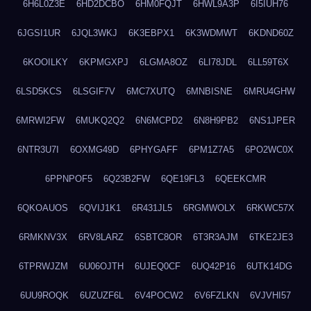
6H6L0Z3E
6HD2DCBO
6HM0FQJT
6HWL9A3P
6I5IUH76
6JGSI1UR
6JQL3WKJ
6K3EBPX1
6K3WDMWT
6KDND60Z
6KOOILKY
6KPMGXPJ
6LGMA8OZ
6LI78JDL
6LL59T6X
6LSD5KCS
6LSGIF7V
6MC7XUTQ
6MNBISNE
6MRU4GHW
6MRWI2FW
6MUKQ2Q2
6N6MCPD2
6N8H9PB2
6NS1JPER
6NTR3U7I
6OXMG49D
6PHYGAFF
6PM1Z7A5
6PO2WC0X
6PPNPOF5
6Q23B2FW
6QE19FL3
6QEEKCMR
6QKOAUOS
6QVIJ1K1
6R431JL5
6RGMWOLX
6RKWC57X
6RMKNV3X
6RV8LARZ
6SBTC8OR
6T3R3AJM
6TKE2JE3
6TPRWJZM
6U06OJTH
6UJEQ0CF
6UQ42P16
6UTK14DG
6UU9ROQK
6UZUZF6L
6V4POCW2
6V6FZLKN
6VJVHI57