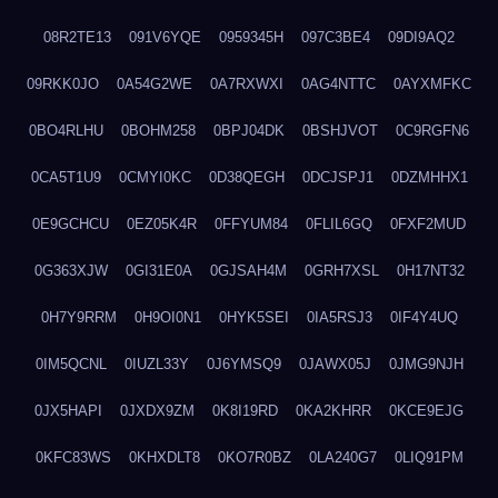
08R2TE13
091V6YQE
0959345H
097C3BE4
09DI9AQ2
09RKK0JO
0A54G2WE
0A7RXWXI
0AG4NTTC
0AYXMFKC
0BO4RLHU
0BOHM258
0BPJ04DK
0BSHJVOT
0C9RGFN6
0CA5T1U9
0CMYI0KC
0D38QEGH
0DCJSPJ1
0DZMHHX1
0E9GCHCU
0EZ05K4R
0FFYUM84
0FLIL6GQ
0FXF2MUD
0G363XJW
0GI31E0A
0GJSAH4M
0GRH7XSL
0H17NT32
0H7Y9RRM
0H9OI0N1
0HYK5SEI
0IA5RSJ3
0IF4Y4UQ
0IM5QCNL
0IUZL33Y
0J6YMSQ9
0JAWX05J
0JMG9NJH
0JX5HAPI
0JXDX9ZM
0K8I19RD
0KA2KHRR
0KCE9EJG
0KFC83WS
0KHXDLT8
0KO7R0BZ
0LA240G7
0LIQ91PM