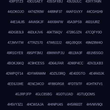
43IP3TZ3
43OJ1AEY
43SSFXBJ
43U16JLC
43XY7A9N
441OKOJO
4474ZR0W
4489NF37
44AFGVXY
44CGH1H9
44E14L85
44VA5KJF
44XI8AFW
45A3IPS9
4601IURZ
46DGB3L9
46DLKJV6
46KT56QV
4728GJZN
47CQFY0O
47JMVITW
47TRZS70
47W8J2J2
48QJBQ0X
49MZ8W4O
49R1GYE9
49SPF3MJ
49WWVPJU
4B13IA3F
4B1N5SGO
4BOKJ6KQ
4C9HCESS
4D64LFAR
4D90P4CC
4DV2LKB3
4DWPQY14
4DYW6NWM
4DZ5J3RQ
4E402GTO
4E4R43JK
4EE6J1ME
4ENC34CO
4F88GRG8
4FDT5ITF
4GHTKFV1
4GJRPJFP
4GLC8SBG
4GOTUJAD
4GTUQOMS
4H5VY3Z1
4HCW1AJA
4HINPU4S
4HSR603T
4HVMV9QI