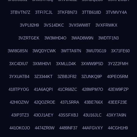
3TBVTN7Z
3TFI7CJL
3TKFBN73
3TTB618D
3TVMVY4A
3VPL82H9
3VS14DKC
3VX5WW8T
3VXFRWKX
3VZRTGEK
3W3MHD4O
3WAD8W9N
3WDTF1N3
3WI8G8SN
3WQDYCWK
3WTTA97N
3WU70G19
3X71FE60
3XC4DIU7
3XMIH0VI
3XMLLD4K
3XWW9P5D
3Y2Z2FMH
3YXUATB4
3Z3344KT
3ZBBJF82
3ZUNKQ9P
40PEO5RM
418TPYOG
41A6AQPI
41CR68ZC
428MPM7O
42EW9PZP
42HIOZNV
42QOZROE
437L5RRA
43BE766X
43EEF23E
43IP3TZ3
43OJ1AEY
43SSFXBJ
43U16JLC
43XY7A9N
441OKOJO
4474ZR0W
4489NF37
44AFGVXY
44CGH1H9