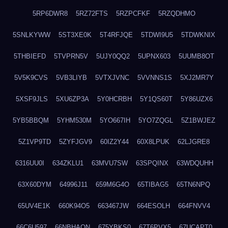
5RP6DWR8
5RZ72FTS
5RZPCFKF
5RZQDHMO
5SNLKYWW
5ST3XE0K
5T4RFJQE
5TDWI9U5
5TDWKNIX
5THBIEFD
5TVPRN5V
5UJY0QQ2
5UPNX603
5UUMB8OT
5V5K9CVS
5VB3LIYB
5VTXJVNC
5VVNNS1S
5XJ2MR7Y
5XSF9JLS
5XU6ZP3A
5Y0HCRBH
5Y1QS60T
5Y86UZX6
5YB5BBQM
5YHM530M
5YO667IH
5YO7ZQGL
5Z1BWJEZ
5Z1VP9TD
5ZYFJGV9
60IZ2Y44
60X8LPUK
62LJGRE8
6316UU0I
634ZKLU1
63MVU7SW
63SPQINX
63WDQUHH
63X60DYM
64996J11
659M6G4O
65TIBAG5
65TN6NPQ
65UV4E1K
660K94O5
663467JW
664ESOLH
664FNVV4
66C6U597
66NBHAON
675YBKS0
67T6PVX5
67UCAPT0