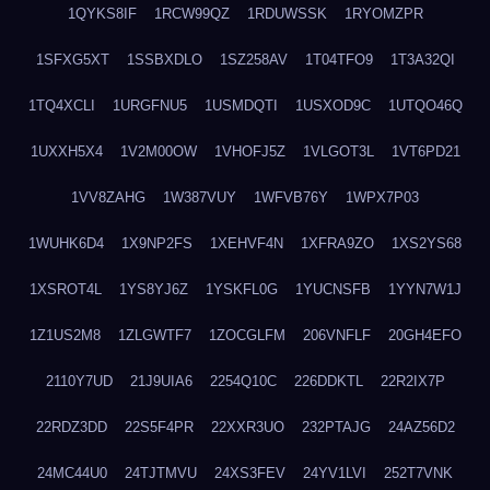
1QYKS8IF
1RCW99QZ
1RDUWSSK
1RYOMZPR
1SFXG5XT
1SSBXDLO
1SZ258AV
1T04TFO9
1T3A32QI
1TQ4XCLI
1URGFNU5
1USMDQTI
1USXOD9C
1UTQO46Q
1UXXH5X4
1V2M00OW
1VHOFJ5Z
1VLGOT3L
1VT6PD21
1VV8ZAHG
1W387VUY
1WFVB76Y
1WPX7P03
1WUHK6D4
1X9NP2FS
1XEHVF4N
1XFRA9ZO
1XS2YS68
1XSROT4L
1YS8YJ6Z
1YSKFL0G
1YUCNSFB
1YYN7W1J
1Z1US2M8
1ZLGWTF7
1ZOCGLFM
206VNFLF
20GH4EFO
2110Y7UD
21J9UIA6
2254Q10C
226DDKTL
22R2IX7P
22RDZ3DD
22S5F4PR
22XXR3UO
232PTAJG
24AZ56D2
24MC44U0
24TJTMVU
24XS3FEV
24YV1LVI
252T7VNK