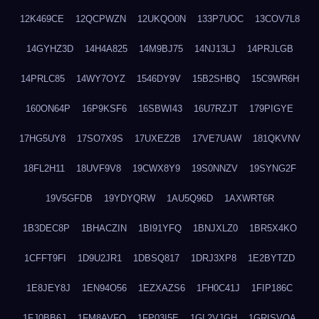
12K469CE
12QCPWZN
12UKQO0N
133P7UOC
13COV7L8
14GYHZ3D
14H4A825
14M9BJ75
14NJ13LJ
14PRJLGB
14PRLC85
14WY7OYZ
1546DY9V
15B2SHBQ
15C9WR6H
160ON64P
16P9KSF6
16SBWI43
16U7RZJT
179PIGYE
17HG5UY8
17SO7X9S
17UXEZ2B
17VE7UAW
181QKVNV
18FL2H11
18UVF9V8
19CWX8Y9
19S0NNZV
19SYNG2F
19V5GFDB
19YDYQRW
1AU5Q96D
1AXWRT6R
1B3DEC8P
1BHACZIN
1BI91YFQ
1BNJXLZ0
1BR5X4KO
1CFFT9FI
1D9U2JR1
1DBSQ817
1DRJ3XP8
1E2BYTZD
1E8JEY8J
1EN94O56
1EZXAZS6
1FH0C41J
1FIP186C
1FJ0BB6J
1FM8AVFQ
1FP03I5E
1GL2VJGH
1GRISVQA