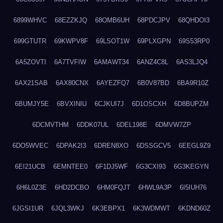
6899WHVC
68EZZKJQ
68OMB6UH
68PDCJPV
68QHDOI3
699GTUTR
69KWPV8F
69LSOT1W
69PLXGPN
69S53RP0
6A5ZOVTI
6A7TVFIW
6AMAWT34
6ANZ4C8L
6AS3LJQ4
6AX21SAB
6AX80CNX
6AYEZFQ7
6B0V87BD
6BA9R10Z
6BUMJY5E
6BVXINIU
6CJKUI7J
6D1OSCXH
6D8BUPZM
6DCMVTHM
6DDK07UL
6DEL198E
6DMVW7ZP
6DO5WVEC
6DPAK2I3
6DREN8XO
6DSSGCV5
6EEGL9Z9
6EI21UCB
6EMNTEE0
6F1DJ5WF
6G3CXI93
6G3KEGYN
6H6L0Z3E
6HD2DCBO
6HM0FQJT
6HWL9A3P
6I5IUH76
6JGSI1UR
6JQL3WKJ
6K3EBPX1
6K3WDMWT
6KDND60Z