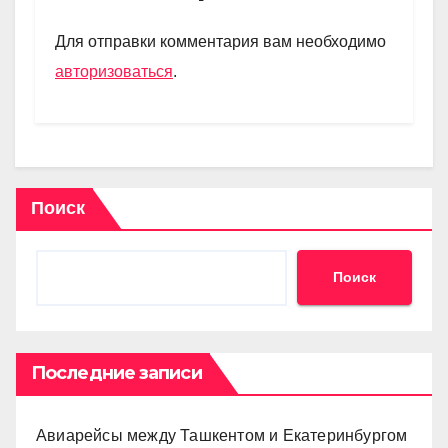
a
A
kl
в
m
p
a
и
Для отправки комментария вам необходимо
p
ss
ть
авторизоваться
.
ni
ki
Поиск
Поиск
Последние записи
Авиарейсы между Ташкентом и Екатеринбургом