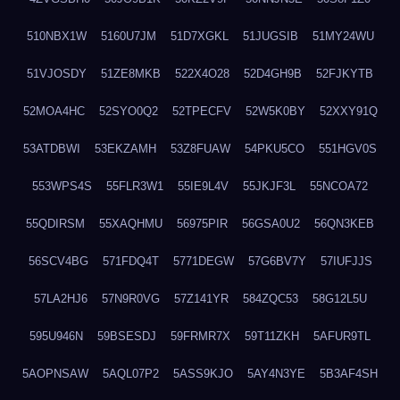
510NBX1W
5160U7JM
51D7XGKL
51JUGSIB
51MY24WU
51VJOSDY
51ZE8MKB
522X4O28
52D4GH9B
52FJKYTB
52MOA4HC
52SYO0Q2
52TPECFV
52W5K0BY
52XXY91Q
53ATDBWI
53EKZAMH
53Z8FUAW
54PKU5CO
551HGV0S
553WPS4S
55FLR3W1
55IE9L4V
55JKJF3L
55NCOA72
55QDIRSM
55XAQHMU
56975PIR
56GSA0U2
56QN3KEB
56SCV4BG
571FDQ4T
5771DEGW
57G6BV7Y
57IUFJJS
57LA2HJ6
57N9R0VG
57Z141YR
584ZQC53
58G12L5U
595U946N
59BSESDJ
59FRMR7X
59T11ZKH
5AFUR9TL
5AOPNSAW
5AQL07P2
5ASS9KJO
5AY4N3YE
5B3AF4SH