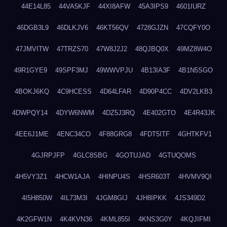
44E14L85
44VA5KJF
44XI8AFW
45A3IPS9
4601IURZ
46DGB3L9
46DLKJV6
46KT56QV
4728GJZN
47CQFY0O
47JMVITW
47TRZS70
47W8J2J2
48QJBQ0X
49MZ8W4O
49R1GYE9
49SPF3MJ
49WWVPJU
4B13IA3F
4B1N5SGO
4BOKJ6KQ
4C9HCESS
4D64LFAR
4D90P4CC
4DV2LKB3
4DWPQY14
4DYW6NWM
4DZ5J3RQ
4E402GTO
4E4R43JK
4EE6J1ME
4ENC34CO
4F88GRG8
4FDT5ITF
4GHTKFV1
4GJRPJFP
4GLC8SBG
4GOTUJAD
4GTUQOMS
4H5VY3Z1
4HCW1AJA
4HINPU4S
4HSR603T
4HVMV9QI
4I5H850W
4IL73M3I
4JGM8GIJ
4JH8IPKK
4JS349D2
4K2GFW1N
4K4KVN36
4KML855I
4KNS3G0Y
4KQJIFMI