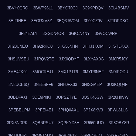
3BVH0QRQ
3BWP93L1
3BYQ70GJ
3C9KPDQV
3CL4BSMV
3EIFINEE
3EORXV8Z
3EQ3JWOM
3F09CZ9V
3F1DPDSC
3F84EALY
3GGDN4OR
3GKCN4NY
3GVOCWRP
3H28UNEO
3H92RKQ0
3HG56NHN
3HHJ1KQM
3HSTLPXX
3HSUVSEU
3JRQV2TE
3JX0QDYF
3LXYAX0G
3M0R5J0Y
3ME42K9J
3MOCREJ1
3MX1P1T9
3MYP6NEF
3N0IPODU
3N8UCE6Q
3NE5SFF6
3NH0FX33
3NISGAEP
3O3KQQ4F
3OBDFAXI
3OE9P0KI
3OPSZTYE
3OSK46GW
3P20H0VW
3PEBEUPM
3PFEI4E1
3PHQ0AXL
3PJX8KV3
3PWL81U6
3PX3NDPK
3QBNPSU7
3QPKYD3H
3R660UUO
3R8OBY8R
3RJJOB51
3RM5TAUQ
3RV0N612
3SRBQEDJ
3SXFZOBA