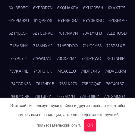
6XL3E0EQ
6XP30R7N
6XQUAXFV
6XUCD56H
6XVXTC5I
6Y6PMH2U
6YQP5Y4L
6YR8PDRZ
6YY0PXBC
6ZISH1A0
6ZT4UC5F
6ZYCUFVQ
70T7NVVN
70V1YKH3
711BHOSD
713M5IHY
718NNXY2
71H5RDOO
71UQJY58
725P81XE
727P972L
72FW37AL
73CXZZM4
73IDZEWO
73UTNHIP
73VKAF4E
740HGIUK
745ACL1O
74DPJX4S
74DVDXRM
74FGRN3A
7612HD1B
7651K273
76BJGQ4F
76G4013Z
76HU4CRK
76LLJI2Y
7777M27H
77BED9B2
77BGMMG4
Этот сайт использует куки-файлы и другие технологии, чтобы
77S55623
77TABW20
780FZHSV
78Q29S80
78XWEZ88
помочь вам в навигации, а также предоставить лучший
792RHX5L
7939XN0C
796YV3DQ
79GHS38T
79L8YFMC
пользовательский опыт.
OK
79V4EL6D
7A7B2KTK
7A7E8AHI
7AEEJVFI
7AGCKJXN