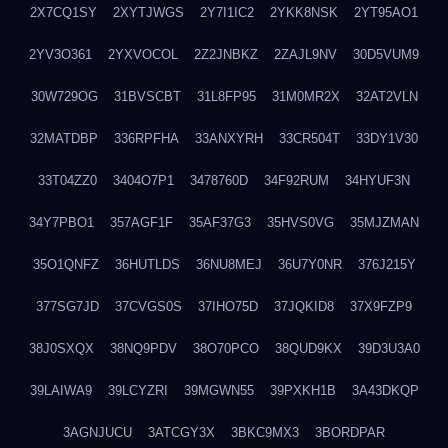
2X7CQ1SY
2XYTJWGS
2Y7I1IC2
2YKK8NSK
2YT95AO1
2YV3O361
2YXVOCOL
2Z2JNBKZ
2ZAJL9NV
30D5VUM9
30W729OG
31BVSCBT
31L8FP95
31M0MR2X
32AT2VLN
32MATDBP
336RPFHA
33ANXYRH
33CR504T
33DY1V30
33T04ZZ0
3404O7P1
3478760D
34F92RUM
34HYUF3N
34Y7PBO1
357AGF1F
35AF37G3
35HVS0VG
35MJZMAN
35O1QNFZ
36HUTLDS
36NU8MEJ
36U7Y0NR
376J215Y
377SG7JD
37CVGS0S
37IHO75D
37JQKID8
37X9FZP9
38J0SXQX
38NQ9PDV
38O70PCO
38QUD9KX
39D3U3A0
39LAIWA9
39LCYZRI
39MGWN55
39PXKH1B
3A43DKQP
3AGNJUCU
3ATCGY3X
3BKC9MX3
3BORDPAR