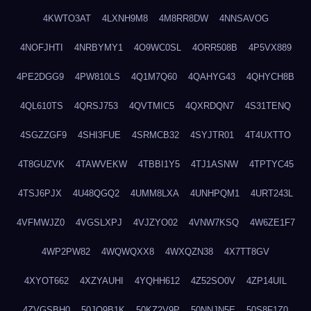
4KWTO3AT
4LXNH9M8
4M8RR8DW
4NNSAVOG
4NOFJHTI
4NRBYMY1
4O9WC0SL
4ORR508B
4P5VX889
4PE2DGG9
4PW810LS
4Q1M7Q60
4QAHYG43
4QHYCH8B
4QL610TS
4QRSJ753
4QVTMIC5
4QXRDQN7
4S31TENQ
4SGZZGF9
4SHI3FUE
4SRMCB32
4SYJTR01
4T4UXTTO
4T8GUZVK
4TAWVEKW
4TBBI1Y5
4TJ1ASNW
4TPTYC45
4TSJ6PJX
4U48QGQ2
4UMM8LXA
4UNHPQM1
4URT243L
4VFMWJZ0
4VGSLXPJ
4VJZYO02
4VNW7KSQ
4W6ZE1F7
4WP2PW82
4WQWQXX8
4WXQZN38
4X7TT8GV
4XYOT662
4XZYAUHI
4YQHH612
4Z52SO0V
4ZP14UIL
4ZVGSBH0
50JO9B1K
50KZ2V9P
50NNJN5E
50S8F1Z0