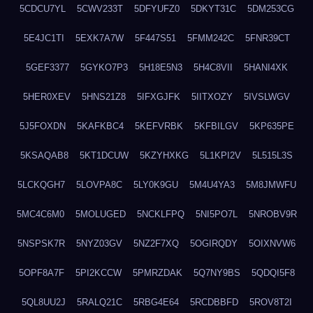
5CDCU7YL
5CWV233T
5DFYUFZ0
5DKYT31C
5DM253CG
5E4JC1TI
5EXK7A7W
5F447S51
5FMM242C
5FNR39CT
5GEF3377
5GYKO7P3
5H18E5N3
5H4C8VII
5HANI4XK
5HER0XEV
5HNS21Z8
5IFXGJFK
5IITXOZY
5IVSLWGV
5J5FOXDN
5KAFKBC4
5KEFVRBK
5KFBILGV
5KP635PE
5KSAQAB8
5KT1DCUW
5KZYHXKG
5L1KPI2V
5L515L3S
5LCKQGH7
5LOVPA8C
5LY0K9GU
5M4U4YA3
5M8JMWFU
5MC4C6M0
5MOLUGED
5NCKLFPQ
5NI5PO7L
5NROBV9R
5NSPSK7R
5NYZ03GV
5NZ2F7XQ
5OGIRQDY
5OIXNVW6
5OPF8A7F
5PI2KCCW
5PMRZDAK
5Q7NY9BS
5QDQI5F8
5QL8UU2J
5RALQ21C
5RBG4E64
5RCDBBFD
5ROV8T2I