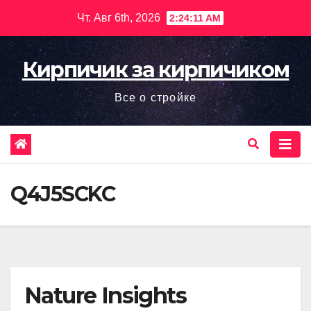
Перейти
Чт. Авг 6th, 2026
2:24:12 AM
к
содержимому
Кирпичик за кирпичиком
Все о стройке
Q4J5SCKC
Nature Insights