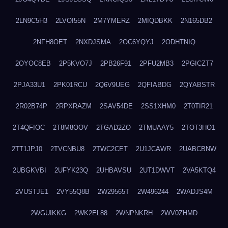
2LN9C5H3
2LVOI55N
2M7YMERZ
2MIQDBKK
2N165DB2
2NFH8OET
2NXDJSMA
2OC6YQYJ
2ODHTNIQ
2OYOC8EB
2P5KVO7J
2PB26F91
2PFU2MB3
2PGICZT7
2PJA33U1
2PK01RCU
2Q6V9UEG
2QFIABDG
2QYABSTR
2R02B74P
2RPXRAZM
2SAV54DE
2SS1XHM0
2T0TIR21
2T4QFIOC
2T8M8OOV
2TGAD2ZO
2TMUAAY5
2TOT3HO1
2TT1JPJ0
2TVCNBU8
2TWC2CET
2U1JCAWR
2UABCBNW
2UBGKVBI
2UFYK23Q
2UHBAVSU
2UT1DWVT
2VA5KTQ4
2VUSTJE1
2VY55Q8B
2W29565T
2W496244
2WADJS4M
2WGUIKKG
2WK2EL88
2WNPNKRH
2WV0ZHMD