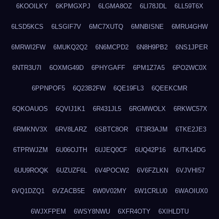
6KOOILKY
6KPMGXPJ
6LGMA8OZ
6LI78JDL
6LL59T6X
6LSD5KCS
6LSGIF7V
6MC7XUTQ
6MNBISNE
6MRU4GHW
6MRWI2FW
6MUKQ2Q2
6N6MCPD2
6N8H9PB2
6NS1JPER
6NTR3U7I
6OXMG49D
6PHYGAFF
6PM1Z7A5
6PO2WC0X
6PPNPOF5
6Q23B2FW
6QE19FL3
6QEEKCMR
6QKOAUOS
6QVIJ1K1
6R431JL5
6RGMWOLX
6RKWC57X
6RMKNV3X
6RV8LARZ
6SBTC8OR
6T3R3AJM
6TKE2JE3
6TPRWJZM
6U06OJTH
6UJEQ0CF
6UQ42P16
6UTK14DG
6UU9ROQK
6UZUZF6L
6V4POCW2
6V6FZLKN
6VJVHI57
6VQ1DZQ1
6VZACB5E
6W0V02MY
6W1CRLU0
6WAOIUX0
6WJXFPEM
6WSY8NWU
6XFR4OTY
6XIHLDTU