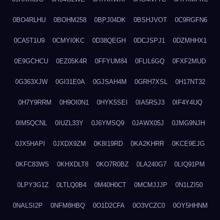
0BO4RLHU
0BOHM258
0BPJ04DK
0BSHJVOT
0C9RGFN6
0CA5T1U9
0CMYI0KC
0D38QEGH
0DCJSPJ1
0DZMHHX1
0E9GCHCU
0EZ05K4R
0FFYUM84
0FLIL6GQ
0FXF2MUD
0G363XJW
0GI31E0A
0GJSAH4M
0GRH7XSL
0H17NT32
0H7Y9RRM
0H9OI0N1
0HYK5SEI
0IA5RSJ3
0IF4Y4UQ
0IM5QCNL
0IUZL33Y
0J6YMSQ9
0JAWX05J
0JMG9NJH
0JX5HAPI
0JXDX9ZM
0K8I19RD
0KA2KHRR
0KCE9EJG
0KFC83WS
0KHXDLT8
0KO7R0BZ
0LA240G7
0LIQ91PM
0LPY3G1Z
0LTLQ0B4
0M40H0CT
0MCMJJJP
0N1LZI50
0NALSI2P
0NFM8HBQ
0O1D2CFA
0O3VCZC0
0OY5HHNM