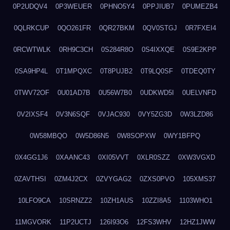
0P2UDQV4
0P3WEUER
0PHNO5Y4
0PPJIUB7
0PUMEZB4
0QLRKCUP
0QO261FR
0QR27BKM
0QV0STGJ
0R7FXEI4
0RCWTWLK
0RH9C3CH
0S284R8O
0S4IXXQE
0S9E2KPP
0SA9HP4L
0T1MPQXC
0T8PUJB2
0T9LQ0SF
0TDEQ0TY
0TWV72OF
0U01AD7B
0U56W7B0
0UDKWD5I
0UELVNFD
0V2IXSF4
0V3N6SQF
0VJAC930
0VY5ZG3D
0W3LZD86
0W58MBQO
0W5D86N5
0W8SOPXW
0WY1BFPQ
0X4GG1J6
0XAANC43
0XI05VVT
0XLR0SZZ
0XW3VGXD
0ZAVTHSI
0ZM4J2CX
0ZVYGAG2
0ZXS0PVO
105XMS37
10LFO9CA
10SRNZZ2
10ZH1AUS
10ZZI8A5
1103WHO1
11MGVORK
11P2UCTJ
126I93O6
12FS3WHV
12HZ1JWW