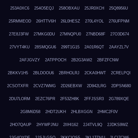
253A0XC6
254O5EQJ
258OBXAU
25JR0XCH
25Q8956U
25RMMEOD
26HTTV6H
26L0HESZ
270L4YOL
276UFPNM
27E8J3FW
27MKG0DU
27MNQPU0
27NBD68F
27O3D674
27VYT4KU
28SMQGU6
299T1G15
2A01R6QT
2AAYZL7V
2AFJGVZY
2ATPPOCH
2B2G3AW2
2BFZFCNW
2BKKV1H5
2BLDOOU6
2BRHOLRJ
2CKA0HWT
2CRELPQI
2CSOTXFR
2CVZ7WMG
2D26EBXW
2D942LRG
2DPSN680
2DU7LORM
2EZC76PR
2F53ZH8K
2FFJSSR3
2G789XQE
2G8M6D58
2HDT2UKH
2HLBXGGN
2HMC2F0V
2HO7QAUP
2HYWPJNU
2IIHI162
2J4TVL9Q
2JDKS9WZ
2JG4QYDE
2JSJLGSQ
2KKCIQS5
2KL1TDVU
2LCI7CW6