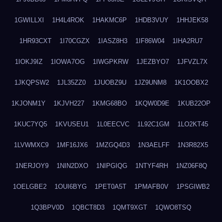
1GWILLXI
1H4L4ROK
1HAKMC6P
1HDB3VUY
1HHJEK58
1HR93CXT
1I70CGZX
1IASZ8H3
1IF86W04
1IHA2RU7
1IOKJ9IZ
1IOWA7OG
1IWGPKRW
1JEZBYO7
1JFVZL7X
1JKQPSW2
1JL35ZZ0
1JUOBZ9U
1JZ9UNM8
1K1OOBX2
1KJONM1Y
1KJVH227
1KMG68BO
1KQW0D9E
1KUB22OP
1KUC7YQ5
1KVUSEU1
1L0EECVC
1L92C1GM
1LO2KT45
1LVWMXC9
1MF16JX6
1MZGQ4D3
1N3AELFF
1N3R82X5
1NERJOY9
1NIN2DXO
1NIPGIQG
1NTYF4RH
1NZ06F8Q
1OELGBE2
1OUI6BYG
1PET0A5T
1PMAFB0V
1PSGIWB2
1Q3BPV0D
1QBCT8D3
1QMT9XGT
1QWO8TSQ