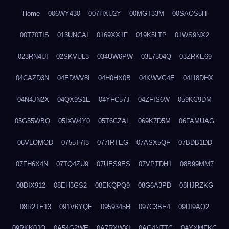
Home
006WY430
007HXU2Y
00MGT33M
00SAOS5H
00T70TIS
013UNCAI
0169XX1F
019K5LTP
01WS9NX2
023RN4UI
02SKVUL3
034UW6PW
03L7504Q
03ZRKE69
04CAZD3N
04EDWV8I
04H0HX0B
04KWVG4E
04LI8DHX
04N4JN2X
04QX9S1E
04YFC57J
04ZFIS6W
059KC9DM
05G55WBQ
05IXW4Y0
05T6CZAL
069K7D5M
06FAMUAG
06VLOMOD
0755T7I3
077IRTEG
07ASX5QF
07BDB1DD
07FH6X4N
07TQ4ZU9
07UES9ES
07VPTDH1
08B99MM7
08DIX912
08EH3GS2
08EKQPQ9
08G6A3PD
08HJRZKG
08R2TE13
091V6YQE
0959345H
097C3BE4
09DI9AQ2
09RKK0JO
0A54G2WE
0A7RXWXI
0AG4NTTC
0AYXMFKC