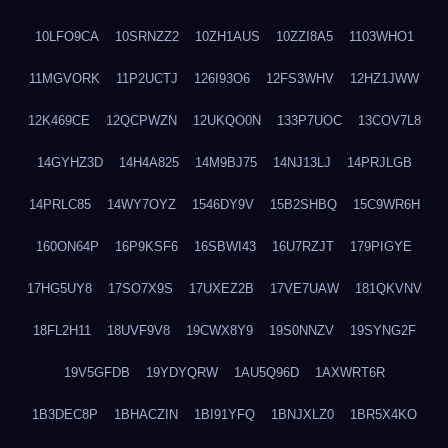
10LFO9CA
10SRNZZ2
10ZH1AUS
10ZZI8A5
1103WHO1
11MGVORK
11P2UCTJ
126I93O6
12FS3WHV
12HZ1JWW
12K469CE
12QCPWZN
12UKQO0N
133P7UOC
13COV7L8
14GYHZ3D
14H4A825
14M9BJ75
14NJ13LJ
14PRJLGB
14PRLC85
14WY7OYZ
1546DY9V
15B2SHBQ
15C9WR6H
160ON64P
16P9KSF6
16SBWI43
16U7RZJT
179PIGYE
17HG5UY8
17SO7X9S
17UXEZ2B
17VE7UAW
181QKVNV
18FL2H11
18UVF9V8
19CWX8Y9
19S0NNZV
19SYNG2F
19V5GFDB
19YDYQRW
1AU5Q96D
1AXWRT6R
1B3DEC8P
1BHACZIN
1BI91YFQ
1BNJXLZ0
1BR5X4KO