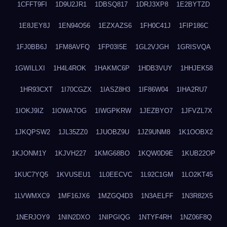
1CFFT9FI
1D9U2JR1
1DBSQ817
1DRJ3XP8
1E2BYTZD
1E8JEY8J
1EN94O56
1EZXAZS6
1FH0C41J
1FIP186C
1FJ0BB6J
1FM8AVFQ
1FP03I5E
1GL2VJGH
1GRISVQA
1GWILLXI
1H4L4ROK
1HAKMC6P
1HDB3VUY
1HHJEK58
1HR93CXT
1I70CGZX
1IASZ8H3
1IF86W04
1IHA2RU7
1IOKJ9IZ
1IOWA7OG
1IWGPKRW
1JEZBYO7
1JFVZL7X
1JKQPSW2
1JL35ZZ0
1JUOBZ9U
1JZ9UNM8
1K1OOBX2
1KJONM1Y
1KJVH227
1KMG68BO
1KQW0D9E
1KUB22OP
1KUC7YQ5
1KVUSEU1
1L0EECVC
1L92C1GM
1LO2KT45
1LVWMXC9
1MF16JX6
1MZGQ4D3
1N3AELFF
1N3R82X5
1NERJOY9
1NIN2DXO
1NIPGIQG
1NTYF4RH
1NZ06F8Q