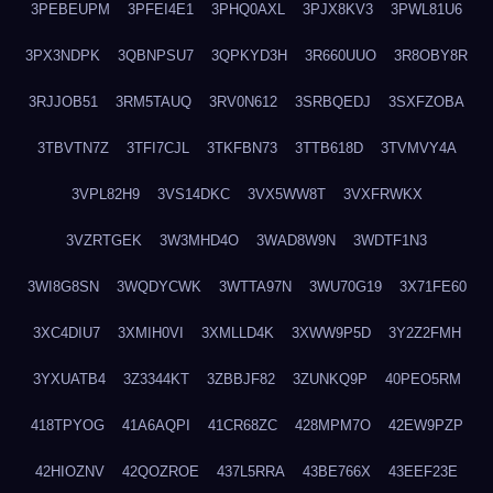
3PEBEUPM
3PFEI4E1
3PHQ0AXL
3PJX8KV3
3PWL81U6
3PX3NDPK
3QBNPSU7
3QPKYD3H
3R660UUO
3R8OBY8R
3RJJOB51
3RM5TAUQ
3RV0N612
3SRBQEDJ
3SXFZOBA
3TBVTN7Z
3TFI7CJL
3TKFBN73
3TTB618D
3TVMVY4A
3VPL82H9
3VS14DKC
3VX5WW8T
3VXFRWKX
3VZRTGEK
3W3MHD4O
3WAD8W9N
3WDTF1N3
3WI8G8SN
3WQDYCWK
3WTTA97N
3WU70G19
3X71FE60
3XC4DIU7
3XMIH0VI
3XMLLD4K
3XWW9P5D
3Y2Z2FMH
3YXUATB4
3Z3344KT
3ZBBJF82
3ZUNKQ9P
40PEO5RM
418TPYOG
41A6AQPI
41CR68ZC
428MPM7O
42EW9PZP
42HIOZNV
42QOZROE
437L5RRA
43BE766X
43EEF23E