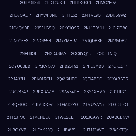
2G8M6D58
2HDT2UKH
2HLBXGGN
2HMC2F0V
2HO7QAUP
2HYWPJNU
2IIHI162
2J4TVL9Q
2JDKS9WZ
2JG4QYDE
2JSJLGSQ
2KKCIQS5
2KL1TDVU
2LCI7CW6
2LN9C5H3
2LVOI55N
2M7YMERZ
2MIQDBKK
2N165DB2
2NFH8OET
2NXDJSMA
2OC6YQYJ
2ODHTNIQ
2OYOC8EB
2P5KVO7J
2PB26F91
2PFU2MB3
2PGICZT7
2PJA33U1
2PK01RCU
2Q6V9UEG
2QFIABDG
2QYABSTR
2R02B74P
2RPXRAZM
2SAV54DE
2SS1XHM0
2T0TIR21
2T4QFIOC
2T8M8OOV
2TGAD2ZO
2TMUAAY5
2TOT3HO1
2TT1JPJ0
2TVCNBU8
2TWC2CET
2U1JCAWR
2UABCBNW
2UBGKVBI
2UFYK23Q
2UHBAVSU
2UT1DWVT
2VA5KTQ4