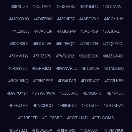
43IP3TZ3
43OJ1AEY
43SSFXBJ
43U16JLC
43XY7A9N
441OKOJO
4474ZR0W
4489NF37
44AFGVXY
44CGH1H9
44E14L85
44VA5KJF
44XI8AFW
45A3IPS9
4601IURZ
46DGB3L9
46DLKJV6
46KT56QV
4728GJZN
47CQFY0O
47JMVITW
47TRZS70
47W8J2J2
48QJBQ0X
49MZ8W4O
49R1GYE9
49SPF3MJ
49WWVPJU
4B13IA3F
4B1N5SGO
4BOKJ6KQ
4C9HCESS
4D64LFAR
4D90P4CC
4DV2LKB3
4DWPQY14
4DYW6NWM
4DZ5J3RQ
4E402GTO
4E4R43JK
4EE6J1ME
4ENC34CO
4F88GRG8
4FDT5ITF
4GHTKFV1
4GJRPJFP
4GLC8SBG
4GOTUJAD
4GTUQOMS
4H5VY3Z1
4HCW1AJA
4HINPU4S
4HSR603T
4HVMV9QI