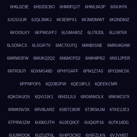
6H6L0Z3E
6HD2DCBO
6HM0FQJT
6HWL9A3P
6I5IUH76
6JGSI1UR
6JQL3WKJ
6K3EBPX1
6K3WDMWT
6KDND60Z
6KOOILKY
6KPMGXPJ
6LGMA8OZ
6LI78JDL
6LL59T6X
6LSD5KCS
6LSGIF7V
6MC7XUTQ
6MNBISNE
6MRU4GHW
6MRWI2FW
6MUKQ2Q2
6N6MCPD2
6N8H9PB2
6NS1JPER
6NTR3U7I
6OXMG49D
6PHYGAFF
6PM1Z7A5
6PO2WC0X
6PPNPOF5
6Q23B2FW
6QE19FL3
6QEEKCMR
6QKOAUOS
6QVIJ1K1
6R431JL5
6RGMWOLX
6RKWC57X
6RMKNV3X
6RV8LARZ
6SBTC8OR
6T3R3AJM
6TKE2JE3
6TPRWJZM
6U06OJTH
6UJEQ0CF
6UQ42P16
6UTK14DG
6UU9ROQK
6UZUZF6L
6V4POCW2
6V6FZLKN
6VJVHI57