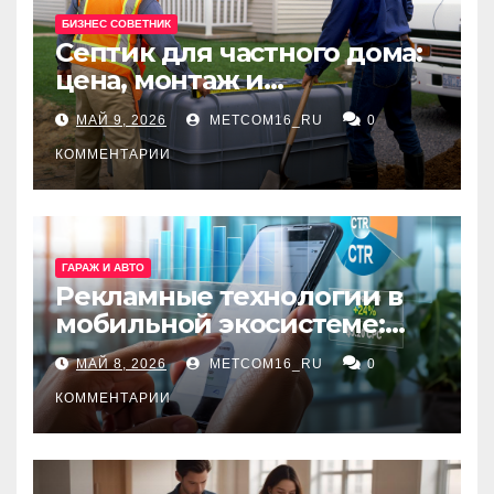
БИЗНЕС СОВЕТНИК
Септик для частного дома:
цена, монтаж и
организация автономной
МАЙ 9, 2026
METCOM16_RU
0
канализации
КОММЕНТАРИИ
ГАРАЖ И АВТО
Рекламные технологии в
мобильной экосистеме:
ключевые сервисы и
МАЙ 8, 2026
METCOM16_RU
0
принципы работы
КОММЕНТАРИИ