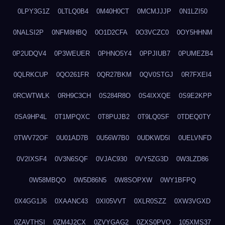
0LPY3G1Z
0LTLQ0B4
0M40H0CT
0MCMJJJP
0N1LZI50
0NALSI2P
0NFM8HBQ
0O1D2CFA
0O3VCZC0
0OY5HHNM
0P2UDQV4
0P3WEUER
0PHNO5Y4
0PPJIUB7
0PUMEZB4
0QLRKCUP
0QO261FR
0QR27BKM
0QV0STGJ
0R7FXEI4
0RCWTWLK
0RH9C3CH
0S284R8O
0S4IXXQE
0S9E2KPP
0SA9HP4L
0T1MPQXC
0T8PUJB2
0T9LQ0SF
0TDEQ0TY
0TWV72OF
0U01AD7B
0U56W7B0
0UDKWD5I
0UELVNFD
0V2IXSF4
0V3N6SQF
0VJAC930
0VY5ZG3D
0W3LZD86
0W58MBQO
0W5D86N5
0W8SOPXW
0WY1BFPQ
0X4GG1J6
0XAANC43
0XI05VVT
0XLR0SZZ
0XW3VGXD
0ZAVTHSI
0ZM4J2CX
0ZVYGAG2
0ZXS0PVO
105XMS37