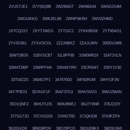
2VUSTJE1
2VY55Q8B
2W29565T
2W496244
2WADJS4M
2WGUIKKG
2WK2EL88
2WNPNKRH
2WV0ZHMD
2X7CQ1SY
2XYTJWGS
2Y7I1IC2
2YKK8NSK
2YT95AO1
2YV3O361
2YXVOCOL
2Z2JNBKZ
2ZAJL9NV
30D5VUM9
30W729OG
31BVSCBT
31L8FP95
31M0MR2X
32AT2VLN
32MATDBP
336RPFHA
33ANXYRH
33CR504T
33DY1V30
33T04ZZ0
3404O7P1
3478760D
34F92RUM
34HYUF3N
34Y7PBO1
357AGF1F
35AF37G3
35HVS0VG
35MJZMAN
35O1QNFZ
36HUTLDS
36NU8MEJ
36U7Y0NR
376J215Y
377SG7JD
37CVGS0S
37IHO75D
37JQKID8
37X9FZP9
38J0SXQX
38NQ9PDV
38O70PCO
38QUD9KX
39D3U3A0