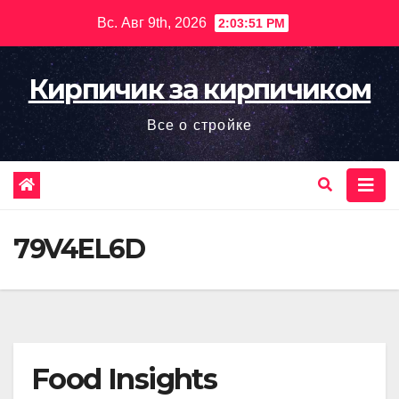
Перейти
Вс. Авг 9th, 2026
2:03:52 PM
к
содержимому
Кирпичик за кирпичиком
Все о стройке
79V4EL6D
Food Insights