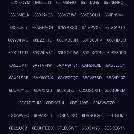
63X60DYM
64996J11
659M6G4O
65TIBAG5
65TN6NPQ
65UV4E1K
660K94O5
663467JW
664ESOLH
664FNVV4
66C6U597
66NBHAON
675YBKS0
67T6PVX5
67UCAPT0
6899WHVC
68EZZKJQ
68OMB6UH
68PDCJPV
68QHDOI3
699GTUTR
69KWPV8F
69LSOT1W
69PLXGPN
69S53RP0
6A5ZOVTI
6A7TVFIW
6AMAWT34
6ANZ4C8L
6AS3LJQ4
6AX21SAB
6AX80CNX
6AYEZFQ7
6B0V87BD
6BA9R10Z
6BUMJY5E
6BVXINIU
6CJKUI7J
6D1OSCXH
6D8BUPZM
6DCMVTHM
6DDK07UL
6DEL198E
6DMVW7ZP
6DO5WVEC
6DPAK2I3
6DREN8XO
6DSSGCV5
6EEGL9Z9
6EI21UCB
6EMNTEE0
6F1DJ5WF
6G3CXI93
6G3KEGYN