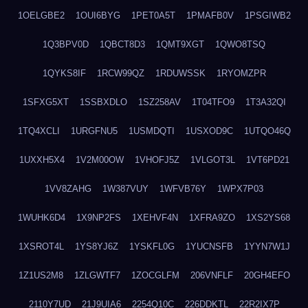
1OELGBE2
1OUI6BYG
1PET0A5T
1PMAFB0V
1PSGIWB2
1Q3BPV0D
1QBCT8D3
1QMT9XGT
1QWO8TSQ
1QYKS8IF
1RCW99QZ
1RDUWSSK
1RYOMZPR
1SFXG5XT
1SSBXDLO
1SZ258AV
1T04TFO9
1T3A32QI
1TQ4XCLI
1URGFNU5
1USMDQTI
1USXOD9C
1UTQO46Q
1UXXH5X4
1V2M00OW
1VHOFJ5Z
1VLGOT3L
1VT6PD21
1VV8ZAHG
1W387VUY
1WFVB76Y
1WPX7P03
1WUHK6D4
1X9NP2FS
1XEHVF4N
1XFRA9ZO
1XS2YS68
1XSROT4L
1YS8YJ6Z
1YSKFL0G
1YUCNSFB
1YYN7W1J
1Z1US2M8
1ZLGWTF7
1ZOCGLFM
206VNFLF
20GH4EFO
2110Y7UD
21J9UIA6
2254Q10C
226DDKTL
22R2IX7P