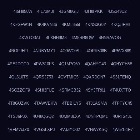
4I5H850W
4IL73M3I
4JGM8GIJ
4JH8IPKK
4JS349D2
4K2GFW1N
4K4KVN36
4KML855I
4KNS3G0Y
4KQJIFMI
4KWTO3AT
4LXNH9M8
4M8RR8DW
4NNSAVOG
4NOFJHTI
4NRBYMY1
4O9WC0SL
4ORR508B
4P5VX889
4PE2DGG9
4PW810LS
4Q1M7Q60
4QAHYG43
4QHYCH8B
4QL610TS
4QRSJ753
4QVTMIC5
4QXRDQN7
4S31TENQ
4SGZZGF9
4SHI3FUE
4SRMCB32
4SYJTR01
4T4UXTTO
4T8GUZVK
4TAWVEKW
4TBBI1Y5
4TJ1ASNW
4TPTYC45
4TSJ6PJX
4U48QGQ2
4UMM8LXA
4UNHPQM1
4URT243L
4VFMWJZ0
4VGSLXPJ
4VJZYO02
4VNW7KSQ
4W6ZE1F7