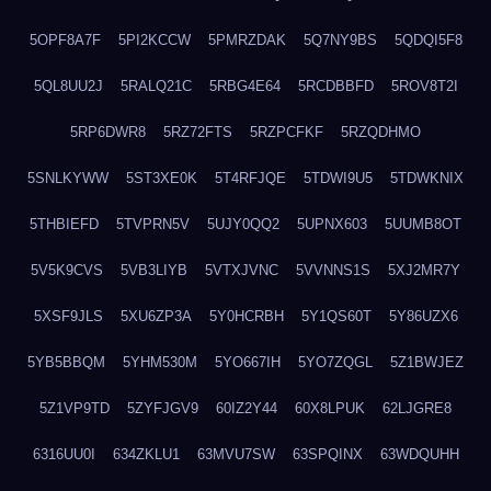
5OPF8A7F
5PI2KCCW
5PMRZDAK
5Q7NY9BS
5QDQI5F8
5QL8UU2J
5RALQ21C
5RBG4E64
5RCDBBFD
5ROV8T2I
5RP6DWR8
5RZ72FTS
5RZPCFKF
5RZQDHMO
5SNLKYWW
5ST3XE0K
5T4RFJQE
5TDWI9U5
5TDWKNIX
5THBIEFD
5TVPRN5V
5UJY0QQ2
5UPNX603
5UUMB8OT
5V5K9CVS
5VB3LIYB
5VTXJVNC
5VVNNS1S
5XJ2MR7Y
5XSF9JLS
5XU6ZP3A
5Y0HCRBH
5Y1QS60T
5Y86UZX6
5YB5BBQM
5YHM530M
5YO667IH
5YO7ZQGL
5Z1BWJEZ
5Z1VP9TD
5ZYFJGV9
60IZ2Y44
60X8LPUK
62LJGRE8
6316UU0I
634ZKLU1
63MVU7SW
63SPQINX
63WDQUHH