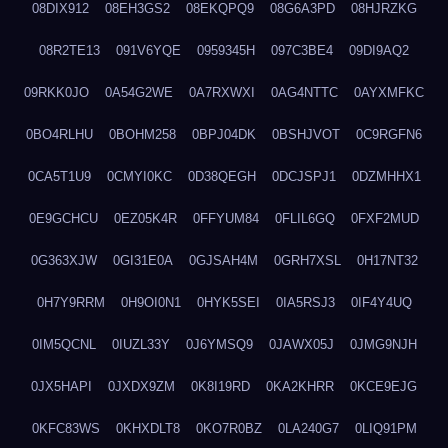
08DIX912
08EH3GS2
08EKQPQ9
08G6A3PD
08HJRZKG
08R2TE13
091V6YQE
0959345H
097C3BE4
09DI9AQ2
09RKK0JO
0A54G2WE
0A7RXWXI
0AG4NTTC
0AYXMFKC
0BO4RLHU
0BOHM258
0BPJ04DK
0BSHJVOT
0C9RGFN6
0CA5T1U9
0CMYI0KC
0D38QEGH
0DCJSPJ1
0DZMHHX1
0E9GCHCU
0EZ05K4R
0FFYUM84
0FLIL6GQ
0FXF2MUD
0G363XJW
0GI31E0A
0GJSAH4M
0GRH7XSL
0H17NT32
0H7Y9RRM
0H9OI0N1
0HYK5SEI
0IA5RSJ3
0IF4Y4UQ
0IM5QCNL
0IUZL33Y
0J6YMSQ9
0JAWX05J
0JMG9NJH
0JX5HAPI
0JXDX9ZM
0K8I19RD
0KA2KHRR
0KCE9EJG
0KFC83WS
0KHXDLT8
0KO7R0BZ
0LA240G7
0LIQ91PM