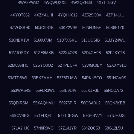
4WP2PW82
4WQWQXX8
4WXQZN38
4X7TT8GV
4XYOT662
4XZYAUHI
4YQHH612
4Z52SO0V
4ZP14UIL
4ZVGSBH0
50JO9B1K
50KZ2V9P
50NNJN5E
50S8F1Z0
510NBX1W
5160U7JM
51D7XGKL
51JUGSIB
51MY24WU
51VJOSDY
51ZE8MKB
522X4O28
52D4GH9B
52FJKYTB
52MOA4HC
52SYO0Q2
52TPECFV
52W5K0BY
52XXY91Q
53ATDBWI
53EKZAMH
53Z8FUAW
54PKU5CO
551HGV0S
553WPS4S
55FLR3W1
55IE9L4V
55JKJF3L
55NCOA72
55QDIRSM
55XAQHMU
56975PIR
56GSA0U2
56QN3KEB
56SCV4BG
571FDQ4T
5771DEGW
57G6BV7Y
57IUFJJS
57LA2HJ6
57N9R0VG
57Z141YR
584ZQC53
58G12L5U