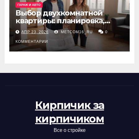
ГАРАЖ И АВТО
Выбор двухкомнатной
квартиры: планировка,
состояние жилья и
АПР 23, 2026
METCOM16_RU
0
проверка документов
КОММЕНТАРИИ
Кирпичик за
кирпичиком
Все о стройке