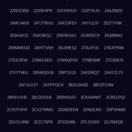
22RDZ3DD
22S5F4PR
22XXR3UO
232PTAJG
24AZ56D2
24MC44U0
24TJTMVU
24XS3FEV
24YV1LVI
252T7VNK
253A0XC6
254O5EQJ
258OBXAU
25JR0XCH
25Q8956U
25RMMEOD
26HTTV6H
26L0HESZ
270L4YOL
276UFPNM
27E8J3FW
27MKG0DU
27MNQPU0
27NBD68F
27O3D674
27VYT4KU
28SMQGU6
299T1G15
2A01R6QT
2AAYZL7V
2AFJGVZY
2ATPPOCH
2B2G3AW2
2BFZFCNW
2BKKV1H5
2BLDOOU6
2BRHOLRJ
2CKA0HWT
2CRELPQI
2CSOTXFR
2CVZ7WMG
2D26EBXW
2D942LRG
2DPSN680
2DU7LORM
2EZC76PR
2F53ZH8K
2FFJSSR3
2G789XQE