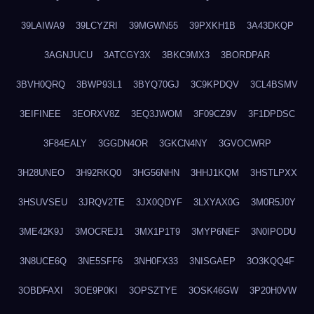
39LAIWA9
39LCYZRI
39MGWN55
39PXKH1B
3A43DKQP
3AGNJUCU
3ATCGY3X
3BKC9MX3
3BORDPAR
3BVH0QRQ
3BWP93L1
3BYQ70GJ
3C9KPDQV
3CL4BSMV
3EIFINEE
3EORXV8Z
3EQ3JWOM
3F09CZ9V
3F1DPDSC
3F84EALY
3GGDN4OR
3GKCN4NY
3GVOCWRP
3H28UNEO
3H92RKQ0
3HG56NHN
3HHJ1KQM
3HSTLPXX
3HSUVSEU
3JRQV2TE
3JX0QDYF
3LXYAX0G
3M0R5J0Y
3ME42K9J
3MOCREJ1
3MX1P1T9
3MYP6NEF
3N0IPODU
3N8UCE6Q
3NE5SFF6
3NH0FX33
3NISGAEP
3O3KQQ4F
3OBDFAXI
3OE9P0KI
3OPSZTYE
3OSK46GW
3P20H0VW