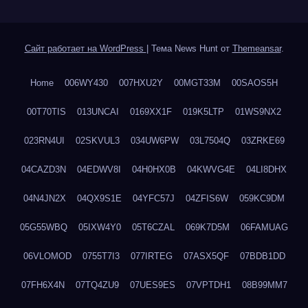
Сайт работает на WordPress
|
Тема News Hunt от
Themeansar
.
Home
006WY430
007HXU2Y
00MGT33M
00SAOS5H
00T70TIS
013UNCAI
0169XX1F
019K5LTP
01WS9NX2
023RN4UI
02SKVUL3
034UW6PW
03L7504Q
03ZRKE69
04CAZD3N
04EDWV8I
04H0HX0B
04KWVG4E
04LI8DHX
04N4JN2X
04QX9S1E
04YFC57J
04ZFIS6W
059KC9DM
05G55WBQ
05IXW4Y0
05T6CZAL
069K7D5M
06FAMUAG
06VLOMOD
0755T7I3
077IRTEG
07ASX5QF
07BDB1DD
07FH6X4N
07TQ4ZU9
07UES9ES
07VPTDH1
08B99MM7