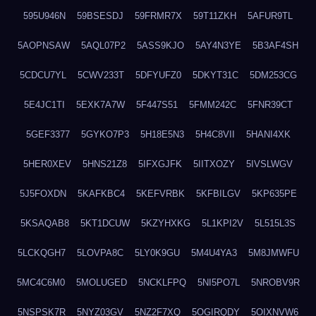
595U946N
59BSESDJ
59FRMR7X
59T11ZKH
5AFUR9TL
5AOPNSAW
5AQL07P2
5ASS9KJO
5AY4N3YE
5B3AF4SH
5CDCU7YL
5CWV233T
5DFYUFZ0
5DKYT31C
5DM253CG
5E4JC1TI
5EXK7A7W
5F447S51
5FMM242C
5FNR39CT
5GEF3377
5GYKO7P3
5H18E5N3
5H4C8VII
5HANI4XK
5HER0XEV
5HNS21Z8
5IFXGJFK
5IITXOZY
5IVSLWGV
5J5FOXDN
5KAFKBC4
5KEFVRBK
5KFBILGV
5KP635PE
5KSAQAB8
5KT1DCUW
5KZYHXKG
5L1KPI2V
5L515L3S
5LCKQGH7
5LOVPA8C
5LY0K9GU
5M4U4YA3
5M8JMWFU
5MC4C6M0
5MOLUGED
5NCKLFPQ
5NI5PO7L
5NROBV9R
5NSPSK7R
5NYZ03GV
5NZ2F7XQ
5OGIRQDY
5OIXNVW6