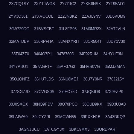
2X7CQ1SY
2XYTJWGS
2Y7I1IC2
2YKK8NSK
2YT95AO1
2YV3O361
2YXVOCOL
2Z2JNBKZ
2ZAJL9NV
30D5VUM9
30W729OG
31BVSCBT
31L8FP95
31M0MR2X
32AT2VLN
32MATDBP
336RPFHA
33ANXYRH
33CR504T
33DY1V30
33T04ZZ0
3404O7P1
3478760D
34F92RUM
34HYUF3N
34Y7PBO1
357AGF1F
35AF37G3
35HVS0VG
35MJZMAN
35O1QNFZ
36HUTLDS
36NU8MEJ
36U7Y0NR
376J215Y
377SG7JD
37CVGS0S
37IHO75D
37JQKID8
37X9FZP9
38J0SXQX
38NQ9PDV
38O70PCO
38QUD9KX
39D3U3A0
39LAIWA9
39LCYZRI
39MGWN55
39PXKH1B
3A43DKQP
3AGNJUCU
3ATCGY3X
3BKC9MX3
3BORDPAR