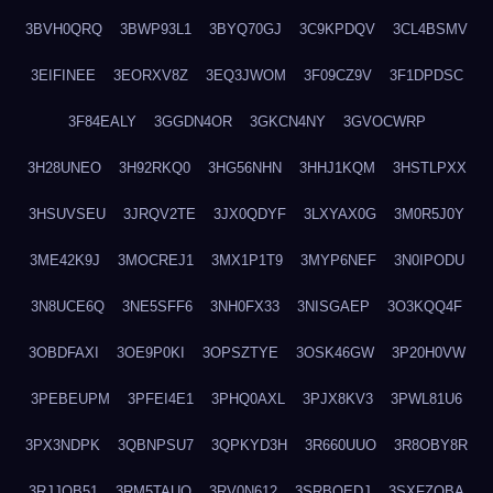
3BVH0QRQ
3BWP93L1
3BYQ70GJ
3C9KPDQV
3CL4BSMV
3EIFINEE
3EORXV8Z
3EQ3JWOM
3F09CZ9V
3F1DPDSC
3F84EALY
3GGDN4OR
3GKCN4NY
3GVOCWRP
3H28UNEO
3H92RKQ0
3HG56NHN
3HHJ1KQM
3HSTLPXX
3HSUVSEU
3JRQV2TE
3JX0QDYF
3LXYAX0G
3M0R5J0Y
3ME42K9J
3MOCREJ1
3MX1P1T9
3MYP6NEF
3N0IPODU
3N8UCE6Q
3NE5SFF6
3NH0FX33
3NISGAEP
3O3KQQ4F
3OBDFAXI
3OE9P0KI
3OPSZTYE
3OSK46GW
3P20H0VW
3PEBEUPM
3PFEI4E1
3PHQ0AXL
3PJX8KV3
3PWL81U6
3PX3NDPK
3QBNPSU7
3QPKYD3H
3R660UUO
3R8OBY8R
3RJJOB51
3RM5TAUQ
3RV0N612
3SRBQEDJ
3SXFZOBA