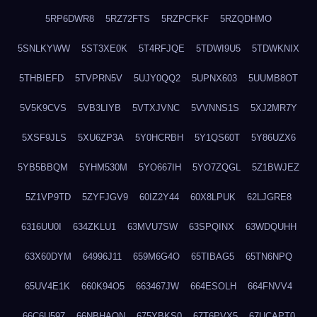
5RP6DWR8
5RZ72FTS
5RZPCFKF
5RZQDHMO
5SNLKYWW
5ST3XE0K
5T4RFJQE
5TDWI9U5
5TDWKNIX
5THBIEFD
5TVPRN5V
5UJY0QQ2
5UPNX603
5UUMB8OT
5V5K9CVS
5VB3LIYB
5VTXJVNC
5VVNNS1S
5XJ2MR7Y
5XSF9JLS
5XU6ZP3A
5Y0HCRBH
5Y1QS60T
5Y86UZX6
5YB5BBQM
5YHM530M
5YO667IH
5YO7ZQGL
5Z1BWJEZ
5Z1VP9TD
5ZYFJGV9
60IZ2Y44
60X8LPUK
62LJGRE8
6316UU0I
634ZKLU1
63MVU7SW
63SPQINX
63WDQUHH
63X60DYM
64996J11
659M6G4O
65TIBAG5
65TN6NPQ
65UV4E1K
660K94O5
663467JW
664ESOLH
664FNVV4
66C6U597
66NBHAON
675YBKS0
67T6PVX5
67UCAPT0