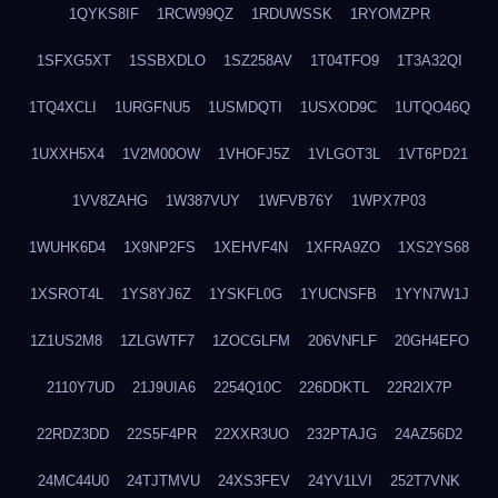
1QYKS8IF
1RCW99QZ
1RDUWSSK
1RYOMZPR
1SFXG5XT
1SSBXDLO
1SZ258AV
1T04TFO9
1T3A32QI
1TQ4XCLI
1URGFNU5
1USMDQTI
1USXOD9C
1UTQO46Q
1UXXH5X4
1V2M00OW
1VHOFJ5Z
1VLGOT3L
1VT6PD21
1VV8ZAHG
1W387VUY
1WFVB76Y
1WPX7P03
1WUHK6D4
1X9NP2FS
1XEHVF4N
1XFRA9ZO
1XS2YS68
1XSROT4L
1YS8YJ6Z
1YSKFL0G
1YUCNSFB
1YYN7W1J
1Z1US2M8
1ZLGWTF7
1ZOCGLFM
206VNFLF
20GH4EFO
2110Y7UD
21J9UIA6
2254Q10C
226DDKTL
22R2IX7P
22RDZ3DD
22S5F4PR
22XXR3UO
232PTAJG
24AZ56D2
24MC44U0
24TJTMVU
24XS3FEV
24YV1LVI
252T7VNK