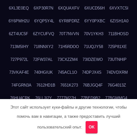
6XL3E0EQ
6XP30R7N
6XQUAXFV
6XUCD56H
6XVXTC5I
6Y6PMH2U
6YQP5Y4L
6YR8PDRZ
6YY0PXBC
6ZISH1A0
6ZT4UC5F
6ZYCUFVQ
70T7NVVN
70V1YKH3
711BHOSD
713M5IHY
718NNXY2
71H5RDOO
71UQJY58
725P81XE
727P972L
72FW37AL
73CXZZM4
73IDZEWO
73UTNHIP
73VKAF4E
740HGIUK
745ACL1O
74DPJX4S
74DVDXRM
74FGRN3A
7612HD1B
7651K273
76BJGQ4F
76G4013Z
76HU4CRK
76LLJI2Y
7777M27H
77BED9B2
77BGMMG4
Этот сайт использует куки-файлы и другие технологии, чтобы
77S55623
77TABW20
780FZHSV
78Q29S80
78XWEZ88
помочь вам в навигации, а также предоставить лучший
792RHX5L
7939XN0C
796YV3DQ
79GHS38T
79L8YFMC
пользовательский опыт.
OK
79V4EL6D
7A7B2KTK
7A7E8AHI
7AEEJVFI
7AGCKJXN