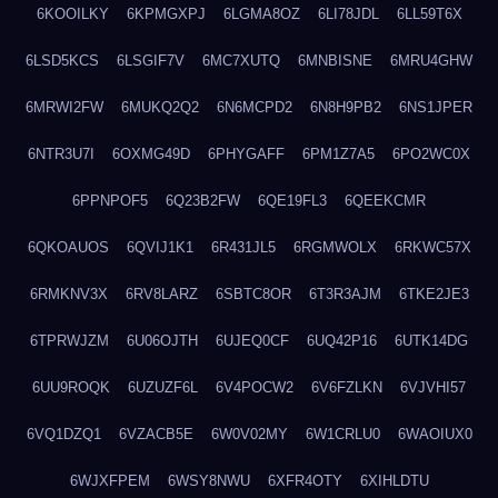
6KOOILKY
6KPMGXPJ
6LGMA8OZ
6LI78JDL
6LL59T6X
6LSD5KCS
6LSGIF7V
6MC7XUTQ
6MNBISNE
6MRU4GHW
6MRWI2FW
6MUKQ2Q2
6N6MCPD2
6N8H9PB2
6NS1JPER
6NTR3U7I
6OXMG49D
6PHYGAFF
6PM1Z7A5
6PO2WC0X
6PPNPOF5
6Q23B2FW
6QE19FL3
6QEEKCMR
6QKOAUOS
6QVIJ1K1
6R431JL5
6RGMWOLX
6RKWC57X
6RMKNV3X
6RV8LARZ
6SBTC8OR
6T3R3AJM
6TKE2JE3
6TPRWJZM
6U06OJTH
6UJEQ0CF
6UQ42P16
6UTK14DG
6UU9ROQK
6UZUZF6L
6V4POCW2
6V6FZLKN
6VJVHI57
6VQ1DZQ1
6VZACB5E
6W0V02MY
6W1CRLU0
6WAOIUX0
6WJXFPEM
6WSY8NWU
6XFR4OTY
6XIHLDTU