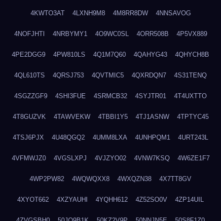
4KWTO3AT
4LXNH9M8
4M8RR8DW
4NNSAVOG
4NOFJHTI
4NRBYMY1
4O9WC0SL
4ORR508B
4P5VX889
4PE2DGG9
4PW810LS
4Q1M7Q60
4QAHYG43
4QHYCH8B
4QL610TS
4QRSJ753
4QVTMIC5
4QXRDQN7
4S31TENQ
4SGZZGF9
4SHI3FUE
4SRMCB32
4SYJTR01
4T4UXTTO
4T8GUZVK
4TAWVEKW
4TBBI1Y5
4TJ1ASNW
4TPTYC45
4TSJ6PJX
4U48QGQ2
4UMM8LXA
4UNHPQM1
4URT243L
4VFMWJZ0
4VGSLXPJ
4VJZYO02
4VNW7KSQ
4W6ZE1F7
4WP2PW82
4WQWQXX8
4WXQZN38
4X7TT8GV
4XYOT662
4XZYAUHI
4YQHH612
4Z52SO0V
4ZP14UIL
4ZVGSBH0
50JO9B1K
50KZ2V9P
50NNJN5E
50S8F1Z0