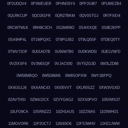
0P2UDQV4
0P3WEUER
0PHNO5Y4
0PPJIUB7
0PUMEZB4
0QLRKCUP
0QO261FR
0QR27BKM
0QV0STGJ
0R7FXEI4
0RCWTWLK
0RH9C3CH
0S284R8O
0S4IXXQE
0S9E2KPP
0SA9HP4L
0T1MPQXC
0T8PUJB2
0T9LQ0SF
0TDEQ0TY
0TWV72OF
0U01AD7B
0U56W7B0
0UDKWD5I
0UELVNFD
0V2IXSF4
0V3N6SQF
0VJAC930
0VY5ZG3D
0W3LZD86
0W58MBQO
0W5D86N5
0W8SOPXW
0WY1BFPQ
0X4GG1J6
0XAANC43
0XI05VVT
0XLR0SZZ
0XW3VGXD
0ZAVTHSI
0ZM4J2CX
0ZVYGAG2
0ZXS0PVO
105XMS37
10LFO9CA
10SRNZZ2
10ZH1AUS
10ZZI8A5
1103WHO1
11MGVORK
11P2UCTJ
126I93O6
12FS3WHV
12HZ1JWW