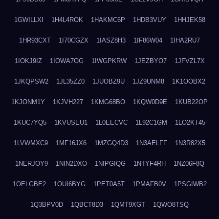
1GWILLXI
1H4L4ROK
1HAKMC6P
1HDB3VUY
1HHJEK58
1HR93CXT
1I70CGZX
1IASZ8H3
1IF86W04
1IHA2RU7
1IOKJ9IZ
1IOWA7OG
1IWGPKRW
1JEZBYO7
1JFVZL7X
1JKQPSW2
1JL35ZZ0
1JUOBZ9U
1JZ9UNM8
1K1OOBX2
1KJONM1Y
1KJVH227
1KMG68BO
1KQW0D9E
1KUB22OP
1KUC7YQ5
1KVUSEU1
1L0EECVC
1L92C1GM
1LO2KT45
1LVWMXC9
1MF16JX6
1MZGQ4D3
1N3AELFF
1N3R82X5
1NERJOY9
1NIN2DXO
1NIPGIQG
1NTYF4RH
1NZ06F8Q
1OELGBE2
1OUI6BYG
1PET0A5T
1PMAFB0V
1PSGIWB2
1Q3BPV0D
1QBCT8D3
1QMT9XGT
1QWO8TSQ