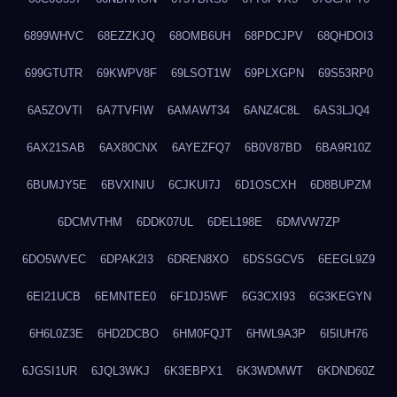
6899WHVC
68EZZKJQ
68OMB6UH
68PDCJPV
68QHDOI3
699GTUTR
69KWPV8F
69LSOT1W
69PLXGPN
69S53RP0
6A5ZOVTI
6A7TVFIW
6AMAWT34
6ANZ4C8L
6AS3LJQ4
6AX21SAB
6AX80CNX
6AYEZFQ7
6B0V87BD
6BA9R10Z
6BUMJY5E
6BVXINIU
6CJKUI7J
6D1OSCXH
6D8BUPZM
6DCMVTHM
6DDK07UL
6DEL198E
6DMVW7ZP
6DO5WVEC
6DPAK2I3
6DREN8XO
6DSSGCV5
6EEGL9Z9
6EI21UCB
6EMNTEE0
6F1DJ5WF
6G3CXI93
6G3KEGYN
6H6L0Z3E
6HD2DCBO
6HM0FQJT
6HWL9A3P
6I5IUH76
6JGSI1UR
6JQL3WKJ
6K3EBPX1
6K3WDMWT
6KDND60Z