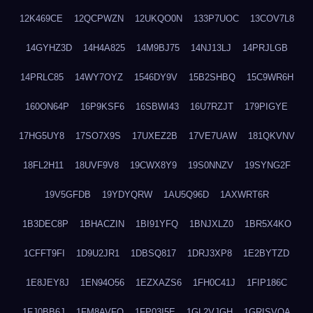
12K469CE
12QCPWZN
12UKQO0N
133P7UOC
13COV7L8
14GYHZ3D
14H4A825
14M9BJ75
14NJ13LJ
14PRJLGB
14PRLC85
14WY7OYZ
1546DY9V
15B2SHBQ
15C9WR6H
160ON64P
16P9KSF6
16SBWI43
16U7RZJT
179PIGYE
17HG5UY8
17SO7X9S
17UXEZ2B
17VE7UAW
181QKVNV
18FL2H11
18UVF9V8
19CWX8Y9
19S0NNZV
19SYNG2F
19V5GFDB
19YDYQRW
1AU5Q96D
1AXWRT6R
1B3DEC8P
1BHACZIN
1BI91YFQ
1BNJXLZ0
1BR5X4KO
1CFFT9FI
1D9U2JR1
1DBSQ817
1DRJ3XP8
1E2BYTZD
1E8JEY8J
1EN94O56
1EZXAZS6
1FH0C41J
1FIP186C
1FJ0BB6J
1FM8AVFQ
1FP03I5E
1GL2VJGH
1GRISVQA