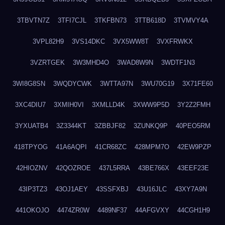
3TBVTN7Z
3TFI7CJL
3TKFBN73
3TTB618D
3TVMVY4A
3VPL82H9
3VS14DKC
3VX5WW8T
3VXFRWKX
3VZRTGEK
3W3MHD4O
3WAD8W9N
3WDTF1N3
3WI8G8SN
3WQDYCWK
3WTTA97N
3WU70G19
3X71FE60
3XC4DIU7
3XMIH0VI
3XMLLD4K
3XWW9P5D
3Y2Z2FMH
3YXUATB4
3Z3344KT
3ZBBJF82
3ZUNKQ9P
40PEO5RM
418TPYOG
41A6AQPI
41CR68ZC
428MPM7O
42EW9PZP
42HIOZNV
42QOZROE
437L5RRA
43BE766X
43EEF23E
43IP3TZ3
43OJ1AEY
43SSFXBJ
43U16JLC
43XY7A9N
441OKOJO
4474ZR0W
4489NF37
44AFGVXY
44CGH1H9