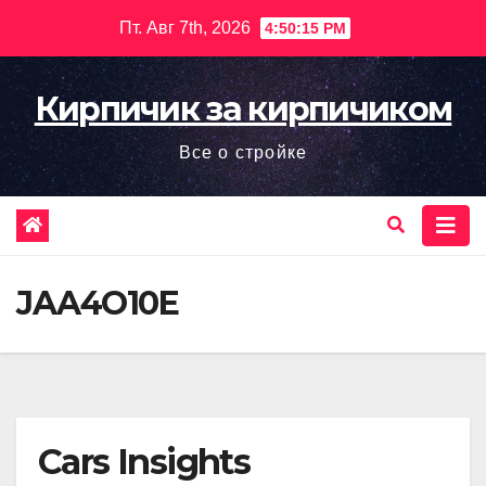
Перейти
Пт. Авг 7th, 2026
4:50:16 PM
к
содержимому
Кирпичик за кирпичиком
Все о стройке
JAA4O10E
Cars Insights