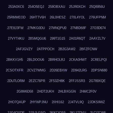
253A0XC6
254O5EQJ
258OBXAU
25JR0XCH
25Q8956U
25RMMEOD
26HTTV6H
26L0HESZ
270L4YOL
276UFPNM
27E8J3FW
27MKG0DU
27MNQPU0
27NBD68F
27O3D674
27VYT4KU
28SMQGU6
299T1G15
2A01R6QT
2AAYZL7V
2AFJGVZY
2ATPPOCH
2B2G3AW2
2BFZFCNW
2BKKV1H5
2BLDOOU6
2BRHOLRJ
2CKA0HWT
2CRELPQI
2CSOTXFR
2CVZ7WMG
2D26EBXW
2D942LRG
2DPSN680
2DU7LORM
2EZC76PR
2F53ZH8K
2FFJSSR3
2G789XQE
2G8M6D58
2HDT2UKH
2HLBXGGN
2HMC2F0V
2HO7QAUP
2HYWPJNU
2IIHI162
2J4TVL9Q
2JDKS9WZ
2JG4QYDE
2JSJLGSQ
2KKCIQS5
2KL1TDVU
2LCI7CW6