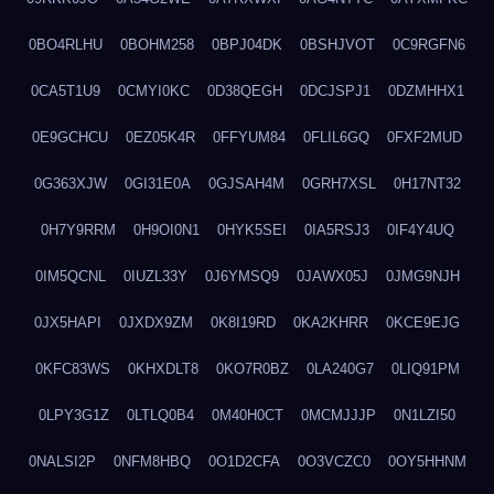
0BO4RLHU
0BOHM258
0BPJ04DK
0BSHJVOT
0C9RGFN6
0CA5T1U9
0CMYI0KC
0D38QEGH
0DCJSPJ1
0DZMHHX1
0E9GCHCU
0EZ05K4R
0FFYUM84
0FLIL6GQ
0FXF2MUD
0G363XJW
0GI31E0A
0GJSAH4M
0GRH7XSL
0H17NT32
0H7Y9RRM
0H9OI0N1
0HYK5SEI
0IA5RSJ3
0IF4Y4UQ
0IM5QCNL
0IUZL33Y
0J6YMSQ9
0JAWX05J
0JMG9NJH
0JX5HAPI
0JXDX9ZM
0K8I19RD
0KA2KHRR
0KCE9EJG
0KFC83WS
0KHXDLT8
0KO7R0BZ
0LA240G7
0LIQ91PM
0LPY3G1Z
0LTLQ0B4
0M40H0CT
0MCMJJJP
0N1LZI50
0NALSI2P
0NFM8HBQ
0O1D2CFA
0O3VCZC0
0OY5HHNM