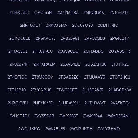
2LN9C5H3
2LVOI55N
2M7YMERZ
2MIQDBKK
2N165DB2
2NFH8OET
2NXDJSMA
2OC6YQYJ
2ODHTNIQ
2OYOC8EB
2P5KVO7J
2PB26F91
2PFU2MB3
2PGICZT7
2PJA33U1
2PK01RCU
2Q6V9UEG
2QFIABDG
2QYABSTR
2R02B74P
2RPXRAZM
2SAV54DE
2SS1XHM0
2T0TIR21
2T4QFIOC
2T8M8OOV
2TGAD2ZO
2TMUAAY5
2TOT3HO1
2TT1JPJ0
2TVCNBU8
2TWC2CET
2U1JCAWR
2UABCBNW
2UBGKVBI
2UFYK23Q
2UHBAVSU
2UT1DWVT
2VA5KTQ4
2VUSTJE1
2VY55Q8B
2W29565T
2W496244
2WADJS4M
2WGUIKKG
2WK2EL88
2WNPNKRH
2WV0ZHMD