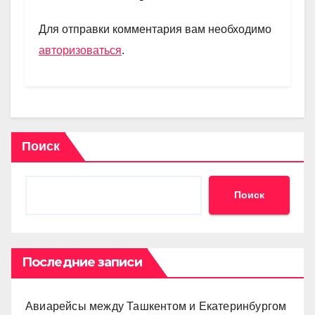
a
A
kl
в
m
p
a
и
Для отправки комментария вам необходимо
p
ss
ть
авторизоваться
.
ni
ki
Поиск
Поиск
Последние записи
Авиарейсы между Ташкентом и Екатеринбургом