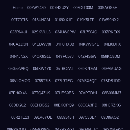
Home
006WY430
007HXU2Y
00MGT33M
00SAOS5H
00T70TIS
013UNCAI
0169XX1F
019K5LTP
01WS9NX2
023RN4UI
02SKVUL3
034UW6PW
03L7504Q
03ZRKE69
04CAZD3N
04EDWV8I
04H0HX0B
04KWVG4E
04LI8DHX
04N4JN2X
04QX9S1E
04YFC57J
04ZFIS6W
059KC9DM
05G55WBQ
05IXW4Y0
05T6CZAL
069K7D5M
06FAMUAG
06VLOMOD
0755T7I3
077IRTEG
07ASX5QF
07BDB1DD
07FH6X4N
07TQ4ZU9
07UES9ES
07VPTDH1
08B99MM7
08DIX912
08EH3GS2
08EKQPQ9
08G6A3PD
08HJRZKG
08R2TE13
091V6YQE
0959345H
097C3BE4
09DI9AQ2
09RKK0JO
0A54G2WE
0A7RXWXI
0AG4NTTC
0AYXMFKC