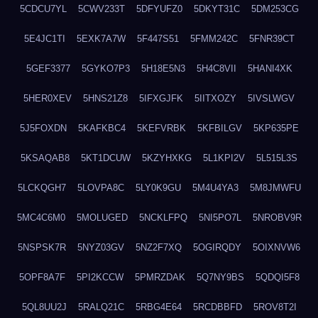
5CDCU7YL
5CWV233T
5DFYUFZ0
5DKYT31C
5DM253CG
5E4JC1TI
5EXK7A7W
5F447S51
5FMM242C
5FNR39CT
5GEF3377
5GYKO7P3
5H18E5N3
5H4C8VII
5HANI4XK
5HER0XEV
5HNS21Z8
5IFXGJFK
5IITXOZY
5IVSLWGV
5J5FOXDN
5KAFKBC4
5KEFVRBK
5KFBILGV
5KP635PE
5KSAQAB8
5KT1DCUW
5KZYHXKG
5L1KPI2V
5L515L3S
5LCKQGH7
5LOVPA8C
5LY0K9GU
5M4U4YA3
5M8JMWFU
5MC4C6M0
5MOLUGED
5NCKLFPQ
5NI5PO7L
5NROBV9R
5NSPSK7R
5NYZ03GV
5NZ2F7XQ
5OGIRQDY
5OIXNVW6
5OPF8A7F
5PI2KCCW
5PMRZDAK
5Q7NY9BS
5QDQI5F8
5QL8UU2J
5RALQ21C
5RBG4E64
5RCDBBFD
5ROV8T2I