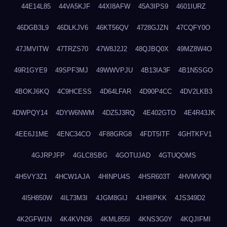
44E14L85
44VA5KJF
44XI8AFW
45A3IPS9
4601IURZ
46DGB3L9
46DLKJV6
46KT56QV
4728GJZN
47CQFY0O
47JMVITW
47TRZS70
47W8J2J2
48QJBQ0X
49MZ8W4O
49R1GYE9
49SPF3MJ
49WWVPJU
4B13IA3F
4B1N5SGO
4BOKJ6KQ
4C9HCESS
4D64LFAR
4D90P4CC
4DV2LKB3
4DWPQY14
4DYW6NWM
4DZ5J3RQ
4E402GTO
4E4R43JK
4EE6J1ME
4ENC34CO
4F88GRG8
4FDT5ITF
4GHTKFV1
4GJRPJFP
4GLC8SBG
4GOTUJAD
4GTUQOMS
4H5VY3Z1
4HCW1AJA
4HINPU4S
4HSR603T
4HVMV9QI
4I5H850W
4IL73M3I
4JGM8GIJ
4JH8IPKK
4JS349D2
4K2GFW1N
4K4KVN36
4KML855I
4KNS3G0Y
4KQJIFMI