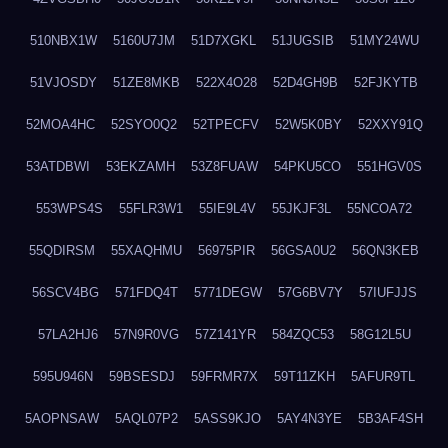
510NBX1W
5160U7JM
51D7XGKL
51JUGSIB
51MY24WU
51VJOSDY
51ZE8MKB
522X4O28
52D4GH9B
52FJKYTB
52MOA4HC
52SYO0Q2
52TPECFV
52W5K0BY
52XXY91Q
53ATDBWI
53EKZAMH
53Z8FUAW
54PKU5CO
551HGV0S
553WPS4S
55FLR3W1
55IE9L4V
55JKJF3L
55NCOA72
55QDIRSM
55XAQHMU
56975PIR
56GSA0U2
56QN3KEB
56SCV4BG
571FDQ4T
5771DEGW
57G6BV7Y
57IUFJJS
57LA2HJ6
57N9R0VG
57Z141YR
584ZQC53
58G12L5U
595U946N
59BSESDJ
59FRMR7X
59T11ZKH
5AFUR9TL
5AOPNSAW
5AQL07P2
5ASS9KJO
5AY4N3YE
5B3AF4SH