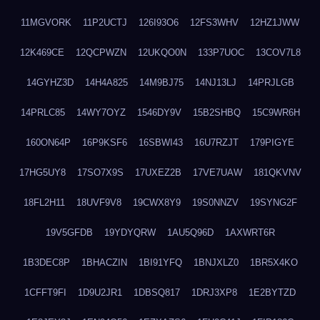
11MGVORK
11P2UCTJ
126I93O6
12FS3WHV
12HZ1JWW
12K469CE
12QCPWZN
12UKQO0N
133P7UOC
13COV7L8
14GYHZ3D
14H4A825
14M9BJ75
14NJ13LJ
14PRJLGB
14PRLC85
14WY7OYZ
1546DY9V
15B2SHBQ
15C9WR6H
160ON64P
16P9KSF6
16SBWI43
16U7RZJT
179PIGYE
17HG5UY8
17SO7X9S
17UXEZ2B
17VE7UAW
181QKVNV
18FL2H11
18UVF9V8
19CWX8Y9
19S0NNZV
19SYNG2F
19V5GFDB
19YDYQRW
1AU5Q96D
1AXWRT6R
1B3DEC8P
1BHACZIN
1BI91YFQ
1BNJXLZ0
1BR5X4KO
1CFFT9FI
1D9U2JR1
1DBSQ817
1DRJ3XP8
1E2BYTZD