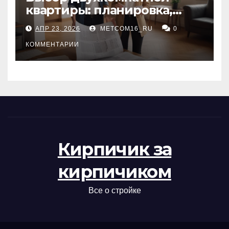
квартиры: планировка,
состояние жилья и
АПР 23, 2026
METCOM16_RU
0
проверка документов
КОММЕНТАРИИ
Кирпичик за
кирпичиком
Все о стройке