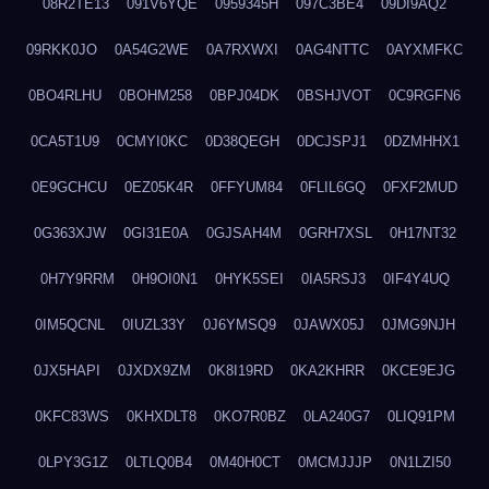
08R2TE13
091V6YQE
0959345H
097C3BE4
09DI9AQ2
09RKK0JO
0A54G2WE
0A7RXWXI
0AG4NTTC
0AYXMFKC
0BO4RLHU
0BOHM258
0BPJ04DK
0BSHJVOT
0C9RGFN6
0CA5T1U9
0CMYI0KC
0D38QEGH
0DCJSPJ1
0DZMHHX1
0E9GCHCU
0EZ05K4R
0FFYUM84
0FLIL6GQ
0FXF2MUD
0G363XJW
0GI31E0A
0GJSAH4M
0GRH7XSL
0H17NT32
0H7Y9RRM
0H9OI0N1
0HYK5SEI
0IA5RSJ3
0IF4Y4UQ
0IM5QCNL
0IUZL33Y
0J6YMSQ9
0JAWX05J
0JMG9NJH
0JX5HAPI
0JXDX9ZM
0K8I19RD
0KA2KHRR
0KCE9EJG
0KFC83WS
0KHXDLT8
0KO7R0BZ
0LA240G7
0LIQ91PM
0LPY3G1Z
0LTLQ0B4
0M40H0CT
0MCMJJJP
0N1LZI50