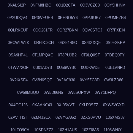
0NALSI2P
0NFM8HBQ
0O1D2CFA
0O3VCZC0
0OY5HHNM
0P2UDQV4
0P3WEUER
0PHNO5Y4
0PPJIUB7
0PUMEZB4
0QLRKCUP
0QO261FR
0QR27BKM
0QV0STGJ
0R7FXEI4
0RCWTWLK
0RH9C3CH
0S284R8O
0S4IXXQE
0S9E2KPP
0SA9HP4L
0T1MPQXC
0T8PUJB2
0T9LQ0SF
0TDEQ0TY
0TWV72OF
0U01AD7B
0U56W7B0
0UDKWD5I
0UELVNFD
0V2IXSF4
0V3N6SQF
0VJAC930
0VY5ZG3D
0W3LZD86
0W58MBQO
0W5D86N5
0W8SOPXW
0WY1BFPQ
0X4GG1J6
0XAANC43
0XI05VVT
0XLR0SZZ
0XW3VGXD
0ZAVTHSI
0ZM4J2CX
0ZVYGAG2
0ZXS0PVO
105XMS37
10LFO9CA
10SRNZZ2
10ZH1AUS
10ZZI8A5
1103WHO1