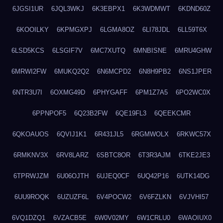
6JGSI1UR
6JQL3WKJ
6K3EBPX1
6K3WDMWT
6KDND60Z
6KOOILKY
6KPMGXPJ
6LGMA8OZ
6LI78JDL
6LL59T6X
6LSD5KCS
6LSGIF7V
6MC7XUTQ
6MNBISNE
6MRU4GHW
6MRWI2FW
6MUKQ2Q2
6N6MCPD2
6N8H9PB2
6NS1JPER
6NTR3U7I
6OXMG49D
6PHYGAFF
6PM1Z7A5
6PO2WC0X
6PPNPOF5
6Q23B2FW
6QE19FL3
6QEEKCMR
6QKOAUOS
6QVIJ1K1
6R431JL5
6RGMWOLX
6RKWC57X
6RMKNV3X
6RV8LARZ
6SBTC8OR
6T3R3AJM
6TKE2JE3
6TPRWJZM
6U06OJTH
6UJEQ0CF
6UQ42P16
6UTK14DG
6UU9ROQK
6UZUZF6L
6V4POCW2
6V6FZLKN
6VJVHI57
6VQ1DZQ1
6VZACB5E
6W0V02MY
6W1CRLU0
6WAOIUX0