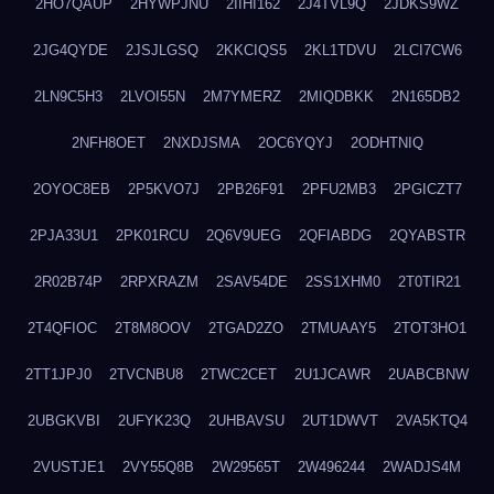
2HO7QAUP
2HYWPJNU
2IIHI162
2J4TVL9Q
2JDKS9WZ
2JG4QYDE
2JSJLGSQ
2KKCIQS5
2KL1TDVU
2LCI7CW6
2LN9C5H3
2LVOI55N
2M7YMERZ
2MIQDBKK
2N165DB2
2NFH8OET
2NXDJSMA
2OC6YQYJ
2ODHTNIQ
2OYOC8EB
2P5KVO7J
2PB26F91
2PFU2MB3
2PGICZT7
2PJA33U1
2PK01RCU
2Q6V9UEG
2QFIABDG
2QYABSTR
2R02B74P
2RPXRAZM
2SAV54DE
2SS1XHM0
2T0TIR21
2T4QFIOC
2T8M8OOV
2TGAD2ZO
2TMUAAY5
2TOT3HO1
2TT1JPJ0
2TVCNBU8
2TWC2CET
2U1JCAWR
2UABCBNW
2UBGKVBI
2UFYK23Q
2UHBAVSU
2UT1DWVT
2VA5KTQ4
2VUSTJE1
2VY55Q8B
2W29565T
2W496244
2WADJS4M