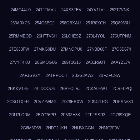
24MC44U0
24TJTMVU
24XS3FEV
24YV1LVI
252T7VNK
253A0XC6
254O5EQJ
258OBXAU
25JR0XCH
25Q8956U
25RMMEOD
26HTTV6H
26L0HESZ
270L4YOL
276UFPNM
27E8J3FW
27MKG0DU
27MNQPU0
27NBD68F
27O3D674
27VYT4KU
28SMQGU6
299T1G15
2A01R6QT
2AAYZL7V
2AFJGVZY
2ATPPOCH
2B2G3AW2
2BFZFCNW
2BKKV1H5
2BLDOOU6
2BRHOLRJ
2CKA0HWT
2CRELPQI
2CSOTXFR
2CVZ7WMG
2D26EBXW
2D942LRG
2DPSN680
2DU7LORM
2EZC76PR
2F53ZH8K
2FFJSSR3
2G789XQE
2G8M6D58
2HDT2UKH
2HLBXGGN
2HMC2F0V