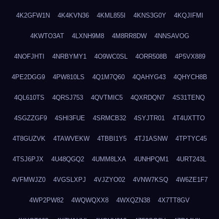
4K2GFW1N
4K4KVN36
4KML855I
4KNS3G0Y
4KQJIFMI
4KWTO3AT
4LXNH9M8
4M8RR8DW
4NNSAVOG
4NOFJHTI
4NRBYMY1
4O9WC0SL
4ORR508B
4P5VX889
4PE2DGG9
4PW810LS
4Q1M7Q60
4QAHYG43
4QHYCH8B
4QL610TS
4QRSJ753
4QVTMIC5
4QXRDQN7
4S31TENQ
4SGZZGF9
4SHI3FUE
4SRMCB32
4SYJTR01
4T4UXTTO
4T8GUZVK
4TAWVEKW
4TBBI1Y5
4TJ1ASNW
4TPTYC45
4TSJ6PJX
4U48QGQ2
4UMM8LXA
4UNHPQM1
4URT243L
4VFMWJZ0
4VGSLXPJ
4VJZYO02
4VNW7KSQ
4W6ZE1F7
4WP2PW82
4WQWQXX8
4WXQZN38
4X7TT8GV