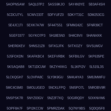
5AOPNSAW
5AQL07P2
5ASS9KJO
5AY4N3YE
5B3AF4SH
5CDCU7YL
5CWV233T
5DFYUFZ0
5DKYT31C
5DM253CG
5E4JC1TI
5EXK7A7W
5F447S51
5FMM242C
5FNR39CT
5GEF3377
5GYKO7P3
5H18E5N3
5H4C8VII
5HANI4XK
5HER0XEV
5HNS21Z8
5IFXGJFK
5IITXOZY
5IVSLWGV
5J5FOXDN
5KAFKBC4
5KEFVRBK
5KFBILGV
5KP635PE
5KSAQAB8
5KT1DCUW
5KZYHXKG
5L1KPI2V
5L515L3S
5LCKQGH7
5LOVPA8C
5LY0K9GU
5M4U4YA3
5M8JMWFU
5MC4C6M0
5MOLUGED
5NCKLFPQ
5NI5PO7L
5NROBV9R
5NSPSK7R
5NYZ03GV
5NZ2F7XQ
5OGIRQDY
5OIXNVW6
5OPF8A7F
5PI2KCCW
5PMRZDAK
5Q7NY9BS
5QDQI5F8