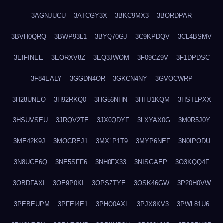
3AGNJUCU
3ATCGY3X
3BKC9MX3
3BORDPAR
3BVH0QRQ
3BWP93L1
3BYQ70GJ
3C9KPDQV
3CL4BSMV
3EIFINEE
3EORXV8Z
3EQ3JWOM
3F09CZ9V
3F1DPDSC
3F84EALY
3GGDN4OR
3GKCN4NY
3GVOCWRP
3H28UNEO
3H92RKQ0
3HG56NHN
3HHJ1KQM
3HSTLPXX
3HSUVSEU
3JRQV2TE
3JX0QDYF
3LXYAX0G
3M0R5J0Y
3ME42K9J
3MOCREJ1
3MX1P1T9
3MYP6NEF
3N0IPODU
3N8UCE6Q
3NE5SFF6
3NH0FX33
3NISGAEP
3O3KQQ4F
3OBDFAXI
3OE9P0KI
3OPSZTYE
3OSK46GW
3P20H0VW
3PEBEUPM
3PFEI4E1
3PHQ0AXL
3PJX8KV3
3PWL81U6