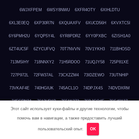
6WJXFPEM
6WSY8NWU
6XFR4OTY
6XIHLDTU
6XL3E0EQ
6XP30R7N
6XQUAXFV
6XUCD56H
6XVXTC5I
6Y6PMH2U
6YQP5Y4L
6YR8PDRZ
6YY0PXBC
6ZISH1A0
6ZT4UC5F
6ZYCUFVQ
70T7NVVN
70V1YKH3
711BHOSD
713M5IHY
718NNXY2
71H5RDOO
71UQJY58
725P81XE
727P972L
72FW37AL
73CXZZM4
73IDZEWO
73UTNHIP
73VKAF4E
740HGIUK
745ACL1O
74DPJX4S
74DVDXRM
74FGRN3A
7612HD1B
7651K273
76BJGQ4F
76G4013Z
Этот сайт использует куки-файлы и другие технологии, чтобы
76HU4CRK
76LLJI2Y
7777M27H
77BED9B2
77BGMMG4
помочь вам в навигации, а также предоставить лучший
77S55623
77TABW20
780FZHSV
78Q29S80
78XWEZ88
пользовательский опыт.
OK