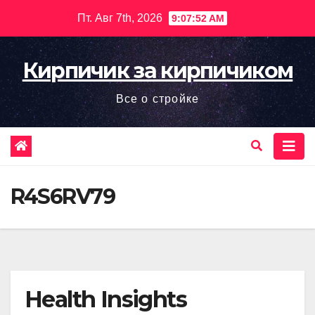
Перейти
Пт. Авг 7th, 2026
9:07:54 AM
к
содержимому
Кирпичик за кирпичиком
Все о стройке
R4S6RV79
Health Insights