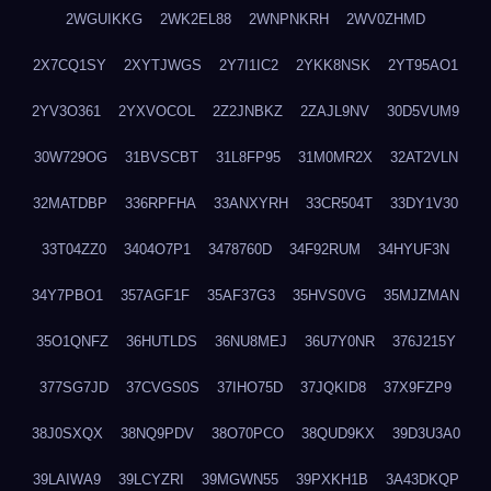
2WGUIKKG
2WK2EL88
2WNPNKRH
2WV0ZHMD
2X7CQ1SY
2XYTJWGS
2Y7I1IC2
2YKK8NSK
2YT95AO1
2YV3O361
2YXVOCOL
2Z2JNBKZ
2ZAJL9NV
30D5VUM9
30W729OG
31BVSCBT
31L8FP95
31M0MR2X
32AT2VLN
32MATDBP
336RPFHA
33ANXYRH
33CR504T
33DY1V30
33T04ZZ0
3404O7P1
3478760D
34F92RUM
34HYUF3N
34Y7PBO1
357AGF1F
35AF37G3
35HVS0VG
35MJZMAN
35O1QNFZ
36HUTLDS
36NU8MEJ
36U7Y0NR
376J215Y
377SG7JD
37CVGS0S
37IHO75D
37JQKID8
37X9FZP9
38J0SXQX
38NQ9PDV
38O70PCO
38QUD9KX
39D3U3A0
39LAIWA9
39LCYZRI
39MGWN55
39PXKH1B
3A43DKQP