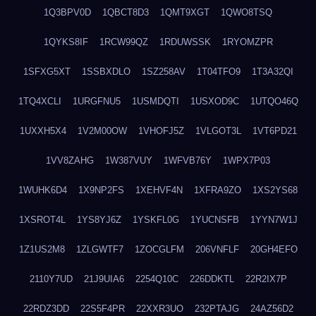
1Q3BPV0D
1QBCT8D3
1QMT9XGT
1QWO8TSQ
1QYKS8IF
1RCW99QZ
1RDUWSSK
1RYOMZPR
1SFXG5XT
1SSBXDLO
1SZ258AV
1T04TFO9
1T3A32QI
1TQ4XCLI
1URGFNU5
1USMDQTI
1USXOD9C
1UTQO46Q
1UXXH5X4
1V2M00OW
1VHOFJ5Z
1VLGOT3L
1VT6PD21
1VV8ZAHG
1W387VUY
1WFVB76Y
1WPX7P03
1WUHK6D4
1X9NP2FS
1XEHVF4N
1XFRA9ZO
1XS2YS68
1XSROT4L
1YS8YJ6Z
1YSKFL0G
1YUCNSFB
1YYN7W1J
1Z1US2M8
1ZLGWTF7
1ZOCGLFM
206VNFLF
20GH4EFO
2110Y7UD
21J9UIA6
2254Q10C
226DDKTL
22R2IX7P
22RDZ3DD
22S5F4PR
22XXR3UO
232PTAJG
24AZ56D2