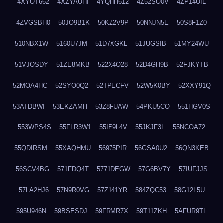
4XYOT662
4XZYAUHI
4YQHH612
4Z52SO0V
4ZP14UIL
4ZVGSBH0
50JO9B1K
50KZ2V9P
50NNJN5E
50S8F1Z0
510NBX1W
5160U7JM
51D7XGKL
51JUGSIB
51MY24WU
51VJOSDY
51ZE8MKB
522X4O28
52D4GH9B
52FJKYTB
52MOA4HC
52SYO0Q2
52TPECFV
52W5K0BY
52XXY91Q
53ATDBWI
53EKZAMH
53Z8FUAW
54PKU5CO
551HGV0S
553WPS4S
55FLR3W1
55IE9L4V
55JKJF3L
55NCOA72
55QDIRSM
55XAQHMU
56975PIR
56GSA0U2
56QN3KEB
56SCV4BG
571FDQ4T
5771DEGW
57G6BV7Y
57IUFJJS
57LA2HJ6
57N9R0VG
57Z141YR
584ZQC53
58G12L5U
595U946N
59BSESDJ
59FRMR7X
59T11ZKH
5AFUR9TL