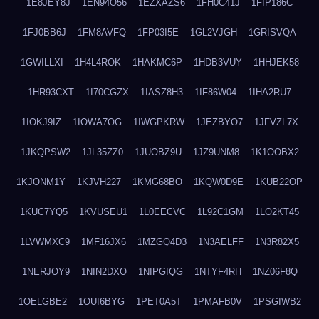
1E8JEY8J
1EN94O56
1EZXAZS6
1FH0C41J
1FIP186C
1FJ0BB6J
1FM8AVFQ
1FP03I5E
1GL2VJGH
1GRISVQA
1GWILLXI
1H4L4ROK
1HAKMC6P
1HDB3VUY
1HHJEK58
1HR93CXT
1I70CGZX
1IASZ8H3
1IF86W04
1IHA2RU7
1IOKJ9IZ
1IOWA7OG
1IWGPKRW
1JEZBYO7
1JFVZL7X
1JKQPSW2
1JL35ZZ0
1JUOBZ9U
1JZ9UNM8
1K1OOBX2
1KJONM1Y
1KJVH227
1KMG68BO
1KQW0D9E
1KUB22OP
1KUC7YQ5
1KVUSEU1
1L0EECVC
1L92C1GM
1LO2KT45
1LVWMXC9
1MF16JX6
1MZGQ4D3
1N3AELFF
1N3R82X5
1NERJOY9
1NIN2DXO
1NIPGIQG
1NTYF4RH
1NZ06F8Q
1OELGBE2
1OUI6BYG
1PET0A5T
1PMAFB0V
1PSGIWB2