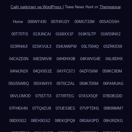
Сайт работает на WordPress
|
Тема News Hunt от
Themeansar
.
Home
006WY430
007HXU2Y
00MGT33M
00SAOS5H
00T70TIS
013UNCAI
0169XX1F
019K5LTP
01WS9NX2
023RN4UI
02SKVUL3
034UW6PW
03L7504Q
03ZRKE69
04CAZD3N
04EDWV8I
04H0HX0B
04KWVG4E
04LI8DHX
04N4JN2X
04QX9S1E
04YFC57J
04ZFIS6W
059KC9DM
05G55WBQ
05IXW4Y0
05T6CZAL
069K7D5M
06FAMUAG
06VLOMOD
0755T7I3
077IRTEG
07ASX5QF
07BDB1DD
07FH6X4N
07TQ4ZU9
07UES9ES
07VPTDH1
08B99MM7
08DIX912
08EH3GS2
08EKQPQ9
08G6A3PD
08HJRZKG