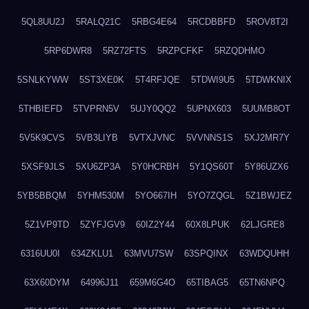
5QL8UU2J
5RALQ21C
5RBG4E64
5RCDBBFD
5ROV8T2I
5RP6DWR8
5RZ72FTS
5RZPCFKF
5RZQDHMO
5SNLKYWW
5ST3XE0K
5T4RFJQE
5TDWI9U5
5TDWKNIX
5THBIEFD
5TVPRN5V
5UJY0QQ2
5UPNX603
5UUMB8OT
5V5K9CVS
5VB3LIYB
5VTXJVNC
5VVNNS1S
5XJ2MR7Y
5XSF9JLS
5XU6ZP3A
5Y0HCRBH
5Y1QS60T
5Y86UZX6
5YB5BBQM
5YHM530M
5YO667IH
5YO7ZQGL
5Z1BWJEZ
5Z1VP9TD
5ZYFJGV9
60IZ2Y44
60X8LPUK
62LJGRE8
6316UU0I
634ZKLU1
63MVU7SW
63SPQINX
63WDQUHH
63X60DYM
64996J11
659M6G4O
65TIBAG5
65TN6NPQ