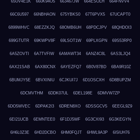
65UV4E1K
660K94O5
663467JW
664ESOLH
664FNVV4
66C6U597
66NBHAON
675YBKS0
67T6PVX5
67UCAPT0
6899WHVC
68EZZKJQ
68OMB6UH
68PDCJPV
68QHDOI3
699GTUTR
69KWPV8F
69LSOT1W
69PLXGPN
69S53RP0
6A5ZOVTI
6A7TVFIW
6AMAWT34
6ANZ4C8L
6AS3LJQ4
6AX21SAB
6AX80CNX
6AYEZFQ7
6B0V87BD
6BA9R10Z
6BUMJY5E
6BVXINIU
6CJKUI7J
6D1OSCXH
6D8BUPZM
6DCMVTHM
6DDK07UL
6DEL198E
6DMVW7ZP
6DO5WVEC
6DPAK2I3
6DREN8XO
6DSSGCV5
6EEGL9Z9
6EI21UCB
6EMNTEE0
6F1DJ5WF
6G3CXI93
6G3KEGYN
6H6L0Z3E
6HD2DCBO
6HM0FQJT
6HWL9A3P
6I5IUH76