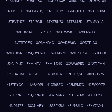
3PX3NDPK
3QBNPSU7
3QPKYD3H
3R660UUO
3R8OBY8R
3RJJOB51
3RM5TAUQ
3RV0N612
3SRBQEDJ
3SXFZOBA
3TBVTN7Z
3TFI7CJL
3TKFBN73
3TTB618D
3TVMVY4A
3VPL82H9
3VS14DKC
3VX5WW8T
3VXFRWKX
3VZRTGEK
3W3MHD4O
3WAD8W9N
3WDTF1N3
3WI8G8SN
3WQDYCWK
3WTTA97N
3WU70G19
3X71FE60
3XC4DIU7
3XMIH0VI
3XMLLD4K
3XWW9P5D
3Y2Z2FMH
3YXUATB4
3Z3344KT
3ZBBJF82
3ZUNKQ9P
40PEO5RM
418TPYOG
41A6AQPI
41CR68ZC
428MPM7O
42EW9PZP
42HIOZNV
42QOZROE
437L5RRA
43BE766X
43EEF23E
43IP3TZ3
43OJ1AEY
43SSFXBJ
43U16JLC
43XY7A9N