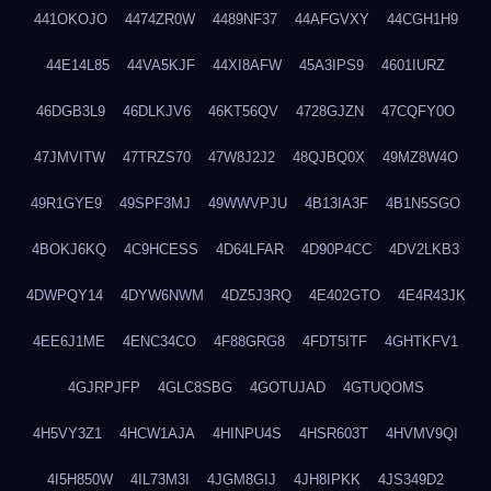
441OKOJO
4474ZR0W
4489NF37
44AFGVXY
44CGH1H9
44E14L85
44VA5KJF
44XI8AFW
45A3IPS9
4601IURZ
46DGB3L9
46DLKJV6
46KT56QV
4728GJZN
47CQFY0O
47JMVITW
47TRZS70
47W8J2J2
48QJBQ0X
49MZ8W4O
49R1GYE9
49SPF3MJ
49WWVPJU
4B13IA3F
4B1N5SGO
4BOKJ6KQ
4C9HCESS
4D64LFAR
4D90P4CC
4DV2LKB3
4DWPQY14
4DYW6NWM
4DZ5J3RQ
4E402GTO
4E4R43JK
4EE6J1ME
4ENC34CO
4F88GRG8
4FDT5ITF
4GHTKFV1
4GJRPJFP
4GLC8SBG
4GOTUJAD
4GTUQOMS
4H5VY3Z1
4HCW1AJA
4HINPU4S
4HSR603T
4HVMV9QI
4I5H850W
4IL73M3I
4JGM8GIJ
4JH8IPKK
4JS349D2