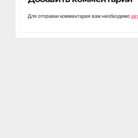
gr
s
o
а
a
A
kl
в
Для отправки комментария вам необходимо
ав
m
p
a
и
p
ss
ть
ni
ki