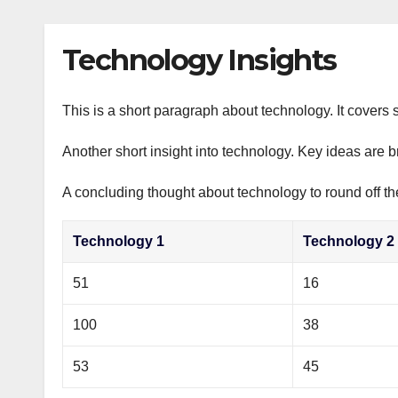
р
p
l
а
Technology Insights
a
в
s
и
s
This is a short paragraph about technology. It covers 
т
n
ь
Another short insight into technology. Key ideas are b
i
A concluding thought about technology to round off th
k
i
Technology 1
Technology 2
51
16
100
38
53
45