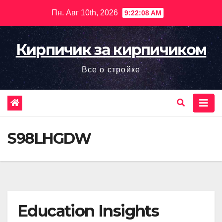
Перейти
Пн. Авг 10th, 2026
9:22:10 AM
к
содержимому
Кирпичик за кирпичиком
Все о стройке
S98LHGDW
Education Insights