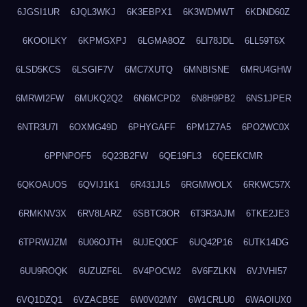
6JGSI1UR
6JQL3WKJ
6K3EBPX1
6K3WDMWT
6KDND60Z
6KOOILKY
6KPMGXPJ
6LGMA8OZ
6LI78JDL
6LL59T6X
6LSD5KCS
6LSGIF7V
6MC7XUTQ
6MNBISNE
6MRU4GHW
6MRWI2FW
6MUKQ2Q2
6N6MCPD2
6N8H9PB2
6NS1JPER
6NTR3U7I
6OXMG49D
6PHYGAFF
6PM1Z7A5
6PO2WC0X
6PPNPOF5
6Q23B2FW
6QE19FL3
6QEEKCMR
6QKOAUOS
6QVIJ1K1
6R431JL5
6RGMWOLX
6RKWC57X
6RMKNV3X
6RV8LARZ
6SBTC8OR
6T3R3AJM
6TKE2JE3
6TPRWJZM
6U06OJTH
6UJEQ0CF
6UQ42P16
6UTK14DG
6UU9ROQK
6UZUZF6L
6V4POCW2
6V6FZLKN
6VJVHI57
6VQ1DZQ1
6VZACB5E
6W0V02MY
6W1CRLU0
6WAOIUX0