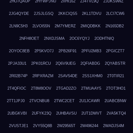
2HO7QAUP
2HYWPJNU
2IIHI162
2J4TVL9Q
2JDKS9WZ
2JG4QYDE
2JSJLGSQ
2KKCIQS5
2KL1TDVU
2LCI7CW6
2LN9C5H3
2LVOI55N
2M7YMERZ
2MIQDBKK
2N165DB2
2NFH8OET
2NXDJSMA
2OC6YQYJ
2ODHTNIQ
2OYOC8EB
2P5KVO7J
2PB26F91
2PFU2MB3
2PGICZT7
2PJA33U1
2PK01RCU
2Q6V9UEG
2QFIABDG
2QYABSTR
2R02B74P
2RPXRAZM
2SAV54DE
2SS1XHM0
2T0TIR21
2T4QFIOC
2T8M8OOV
2TGAD2ZO
2TMUAAY5
2TOT3HO1
2TT1JPJ0
2TVCNBU8
2TWC2CET
2U1JCAWR
2UABCBNW
2UBGKVBI
2UFYK23Q
2UHBAVSU
2UT1DWVT
2VA5KTQ4
2VUSTJE1
2VY55Q8B
2W29565T
2W496244
2WADJS4M