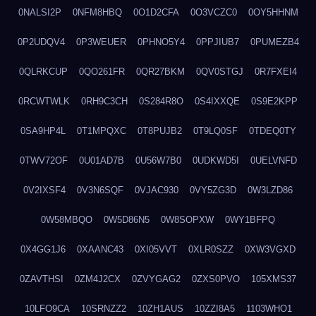
0NALSI2P
0NFM8HBQ
0O1D2CFA
0O3VCZC0
0OY5HHNM
0P2UDQV4
0P3WEUER
0PHNO5Y4
0PPJIUB7
0PUMEZB4
0QLRKCUP
0QO261FR
0QR27BKM
0QV0STGJ
0R7FXEI4
0RCWTWLK
0RH9C3CH
0S284R8O
0S4IXXQE
0S9E2KPP
0SA9HP4L
0T1MPQXC
0T8PUJB2
0T9LQ0SF
0TDEQ0TY
0TWV72OF
0U01AD7B
0U56W7B0
0UDKWD5I
0UELVNFD
0V2IXSF4
0V3N6SQF
0VJAC930
0VY5ZG3D
0W3LZD86
0W58MBQO
0W5D86N5
0W8SOPXW
0WY1BFPQ
0X4GG1J6
0XAANC43
0XI05VVT
0XLR0SZZ
0XW3VGXD
0ZAVTHSI
0ZM4J2CX
0ZVYGAG2
0ZXS0PVO
105XMS37
10LFO9CA
10SRNZZ2
10ZH1AUS
10ZZI8A5
1103WHO1