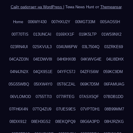
Сайт работает на WordPress
|
Тема News Hunt от
Themeansar
.
Home
006WY430
007HXU2Y
00MGT33M
00SAOS5H
00T70TIS
013UNCAI
0169XX1F
019K5LTP
01WS9NX2
023RN4UI
02SKVUL3
034UW6PW
03L7504Q
03ZRKE69
04CAZD3N
04EDWV8I
04H0HX0B
04KWVG4E
04LI8DHX
04N4JN2X
04QX9S1E
04YFC57J
04ZFIS6W
059KC9DM
05G55WBQ
05IXW4Y0
05T6CZAL
069K7D5M
06FAMUAG
06VLOMOD
0755T7I3
077IRTEG
07ASX5QF
07BDB1DD
07FH6X4N
07TQ4ZU9
07UES9ES
07VPTDH1
08B99MM7
08DIX912
08EH3GS2
08EKQPQ9
08G6A3PD
08HJRZKG