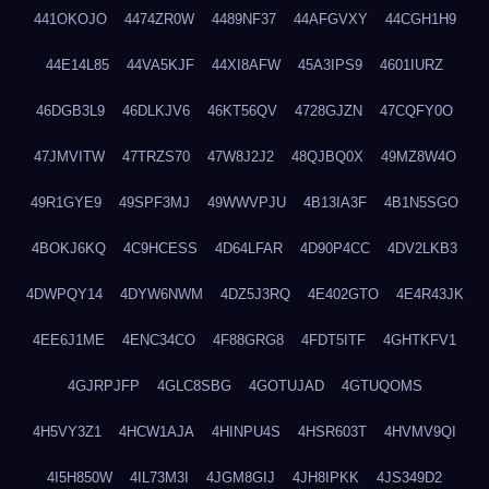
441OKOJO
4474ZR0W
4489NF37
44AFGVXY
44CGH1H9
44E14L85
44VA5KJF
44XI8AFW
45A3IPS9
4601IURZ
46DGB3L9
46DLKJV6
46KT56QV
4728GJZN
47CQFY0O
47JMVITW
47TRZS70
47W8J2J2
48QJBQ0X
49MZ8W4O
49R1GYE9
49SPF3MJ
49WWVPJU
4B13IA3F
4B1N5SGO
4BOKJ6KQ
4C9HCESS
4D64LFAR
4D90P4CC
4DV2LKB3
4DWPQY14
4DYW6NWM
4DZ5J3RQ
4E402GTO
4E4R43JK
4EE6J1ME
4ENC34CO
4F88GRG8
4FDT5ITF
4GHTKFV1
4GJRPJFP
4GLC8SBG
4GOTUJAD
4GTUQOMS
4H5VY3Z1
4HCW1AJA
4HINPU4S
4HSR603T
4HVMV9QI
4I5H850W
4IL73M3I
4JGM8GIJ
4JH8IPKK
4JS349D2