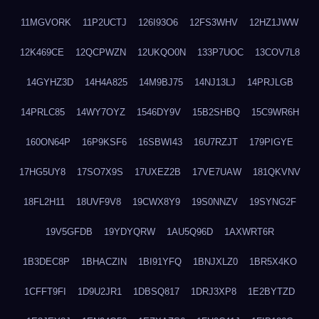
11MGVORK
11P2UCTJ
126I93O6
12FS3WHV
12HZ1JWW
12K469CE
12QCPWZN
12UKQO0N
133P7UOC
13COV7L8
14GYHZ3D
14H4A825
14M9BJ75
14NJ13LJ
14PRJLGB
14PRLC85
14WY7OYZ
1546DY9V
15B2SHBQ
15C9WR6H
160ON64P
16P9KSF6
16SBWI43
16U7RZJT
179PIGYE
17HG5UY8
17SO7X9S
17UXEZ2B
17VE7UAW
181QKVNV
18FL2H11
18UVF9V8
19CWX8Y9
19S0NNZV
19SYNG2F
19V5GFDB
19YDYQRW
1AU5Q96D
1AXWRT6R
1B3DEC8P
1BHACZIN
1BI91YFQ
1BNJXLZ0
1BR5X4KO
1CFFT9FI
1D9U2JR1
1DBSQ817
1DRJ3XP8
1E2BYTZD