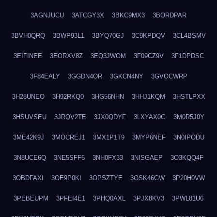
3AGNJUCU
3ATCGY3X
3BKC9MX3
3BORDPAR
3BVH0QRQ
3BWP93L1
3BYQ70GJ
3C9KPDQV
3CL4BSMV
3EIFINEE
3EORXV8Z
3EQ3JWOM
3F09CZ9V
3F1DPDSC
3F84EALY
3GGDN4OR
3GKCN4NY
3GVOCWRP
3H28UNEO
3H92RKQ0
3HG56NHN
3HHJ1KQM
3HSTLPXX
3HSUVSEU
3JRQV2TE
3JX0QDYF
3LXYAX0G
3M0R5J0Y
3ME42K9J
3MOCREJ1
3MX1P1T9
3MYP6NEF
3N0IPODU
3N8UCE6Q
3NE5SFF6
3NH0FX33
3NISGAEP
3O3KQQ4F
3OBDFAXI
3OE9P0KI
3OPSZTYE
3OSK46GW
3P20H0VW
3PEBEUPM
3PFEI4E1
3PHQ0AXL
3PJX8KV3
3PWL81U6