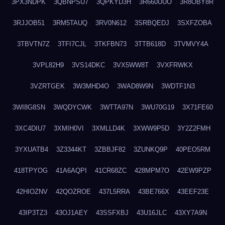
3PX3NDPK
3QBNPSU7
3QPKYD3H
3R660UUO
3R8OBY8R
3RJJOB51
3RM5TAUQ
3RV0N612
3SRBQEDJ
3SXFZOBA
3TBVTN7Z
3TFI7CJL
3TKFBN73
3TTB618D
3TVMVY4A
3VPL82H9
3VS14DKC
3VX5WW8T
3VXFRWKX
3VZRTGEK
3W3MHD4O
3WAD8W9N
3WDTF1N3
3WI8G8SN
3WQDYCWK
3WTTA97N
3WU70G19
3X71FE60
3XC4DIU7
3XMIH0VI
3XMLLD4K
3XWW9P5D
3Y2Z2FMH
3YXUATB4
3Z3344KT
3ZBBJF82
3ZUNKQ9P
40PEO5RM
418TPYOG
41A6AQPI
41CR68ZC
428MPM7O
42EW9PZP
42HIOZNV
42QOZROE
437L5RRA
43BE766X
43EEF23E
43IP3TZ3
43OJ1AEY
43SSFXBJ
43U16JLC
43XY7A9N