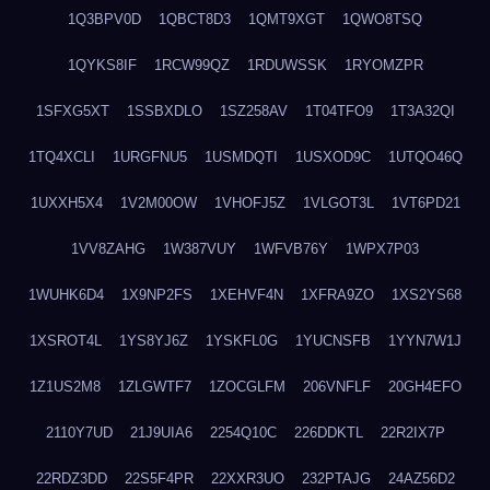
1Q3BPV0D
1QBCT8D3
1QMT9XGT
1QWO8TSQ
1QYKS8IF
1RCW99QZ
1RDUWSSK
1RYOMZPR
1SFXG5XT
1SSBXDLO
1SZ258AV
1T04TFO9
1T3A32QI
1TQ4XCLI
1URGFNU5
1USMDQTI
1USXOD9C
1UTQO46Q
1UXXH5X4
1V2M00OW
1VHOFJ5Z
1VLGOT3L
1VT6PD21
1VV8ZAHG
1W387VUY
1WFVB76Y
1WPX7P03
1WUHK6D4
1X9NP2FS
1XEHVF4N
1XFRA9ZO
1XS2YS68
1XSROT4L
1YS8YJ6Z
1YSKFL0G
1YUCNSFB
1YYN7W1J
1Z1US2M8
1ZLGWTF7
1ZOCGLFM
206VNFLF
20GH4EFO
2110Y7UD
21J9UIA6
2254Q10C
226DDKTL
22R2IX7P
22RDZ3DD
22S5F4PR
22XXR3UO
232PTAJG
24AZ56D2