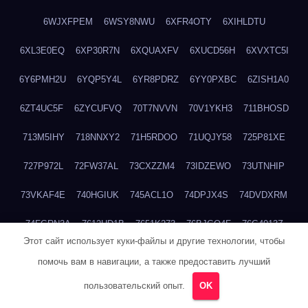
6WJXFPEM
6WSY8NWU
6XFR4OTY
6XIHLDTU
6XL3E0EQ
6XP30R7N
6XQUAXFV
6XUCD56H
6XVXTC5I
6Y6PMH2U
6YQP5Y4L
6YR8PDRZ
6YY0PXBC
6ZISH1A0
6ZT4UC5F
6ZYCUFVQ
70T7NVVN
70V1YKH3
711BHOSD
713M5IHY
718NNXY2
71H5RDOO
71UQJY58
725P81XE
727P972L
72FW37AL
73CXZZM4
73IDZEWO
73UTNHIP
73VKAF4E
740HGIUK
745ACL1O
74DPJX4S
74DVDXRM
74FGRN3A
7612HD1B
7651K273
76BJGQ4F
76G4013Z
Этот сайт использует куки-файлы и другие технологии, чтобы
76HU4CRK
76LLJI2Y
7777M27H
77BED9B2
77BGMMG4
помочь вам в навигации, а также предоставить лучший
77S55623
77TABW20
780FZHSV
78Q29S80
78XWEZ88
пользовательский опыт.
OK