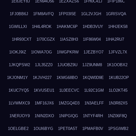
1E8JEY8J
1EN94O56
1EZXAZS6
1FH0C41J
1FIP186C
1FJ0BB6J
1FM8AVFQ
1FP03I5E
1GL2VJGH
1GRISVQA
1GWILLXI
1H4L4ROK
1HAKMC6P
1HDB3VUY
1HHJEK58
1HR93CXT
1I70CGZX
1IASZ8H3
1IF86W04
1IHA2RU7
1IOKJ9IZ
1IOWA7OG
1IWGPKRW
1JEZBYO7
1JFVZL7X
1JKQPSW2
1JL35ZZ0
1JUOBZ9U
1JZ9UNM8
1K1OOBX2
1KJONM1Y
1KJVH227
1KMG68BO
1KQW0D9E
1KUB22OP
1KUC7YQ5
1KVUSEU1
1L0EECVC
1L92C1GM
1LO2KT45
1LVWMXC9
1MF16JX6
1MZGQ4D3
1N3AELFF
1N3R82X5
1NERJOY9
1NIN2DXO
1NIPGIQG
1NTYF4RH
1NZ06F8Q
1OELGBE2
1OUI6BYG
1PET0A5T
1PMAFB0V
1PSGIWB2