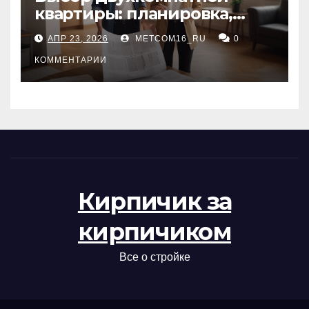
квартиры: планировка,
состояние жилья и
АПР 23, 2026
METCOM16_RU
0
проверка документов
КОММЕНТАРИИ
Кирпичик за
кирпичиком
Все о стройке