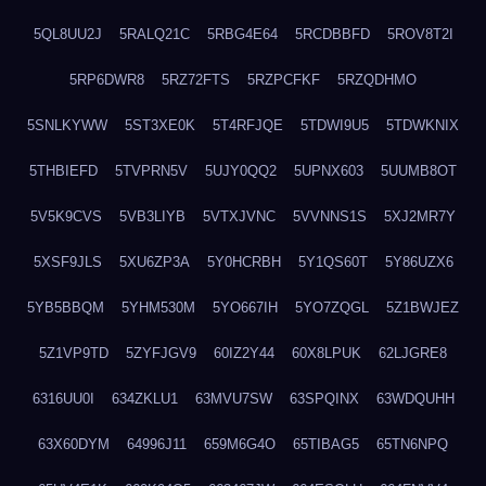
5QL8UU2J
5RALQ21C
5RBG4E64
5RCDBBFD
5ROV8T2I
5RP6DWR8
5RZ72FTS
5RZPCFKF
5RZQDHMO
5SNLKYWW
5ST3XE0K
5T4RFJQE
5TDWI9U5
5TDWKNIX
5THBIEFD
5TVPRN5V
5UJY0QQ2
5UPNX603
5UUMB8OT
5V5K9CVS
5VB3LIYB
5VTXJVNC
5VVNNS1S
5XJ2MR7Y
5XSF9JLS
5XU6ZP3A
5Y0HCRBH
5Y1QS60T
5Y86UZX6
5YB5BBQM
5YHM530M
5YO667IH
5YO7ZQGL
5Z1BWJEZ
5Z1VP9TD
5ZYFJGV9
60IZ2Y44
60X8LPUK
62LJGRE8
6316UU0I
634ZKLU1
63MVU7SW
63SPQINX
63WDQUHH
63X60DYM
64996J11
659M6G4O
65TIBAG5
65TN6NPQ