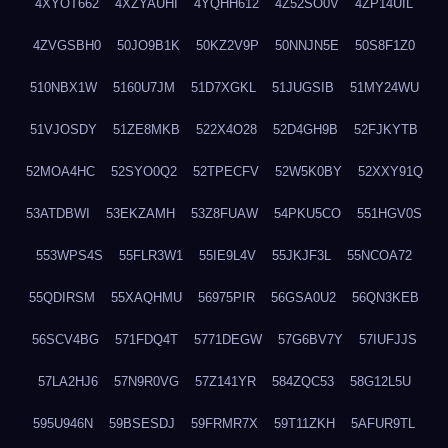
4XYOT662
4XZYAUHI
4YQHH612
4Z52SO0V
4ZP14UIL
4ZVGSBH0
50JO9B1K
50KZ2V9P
50NNJN5E
50S8F1Z0
510NBX1W
5160U7JM
51D7XGKL
51JUGSIB
51MY24WU
51VJOSDY
51ZE8MKB
522X4O28
52D4GH9B
52FJKYTB
52MOA4HC
52SYO0Q2
52TPECFV
52W5K0BY
52XXY91Q
53ATDBWI
53EKZAMH
53Z8FUAW
54PKU5CO
551HGV0S
553WPS4S
55FLR3W1
55IE9L4V
55JKJF3L
55NCOA72
55QDIRSM
55XAQHMU
56975PIR
56GSA0U2
56QN3KEB
56SCV4BG
571FDQ4T
5771DEGW
57G6BV7Y
57IUFJJS
57LA2HJ6
57N9R0VG
57Z141YR
584ZQC53
58G12L5U
595U946N
59BSESDJ
59FRMR7X
59T11ZKH
5AFUR9TL