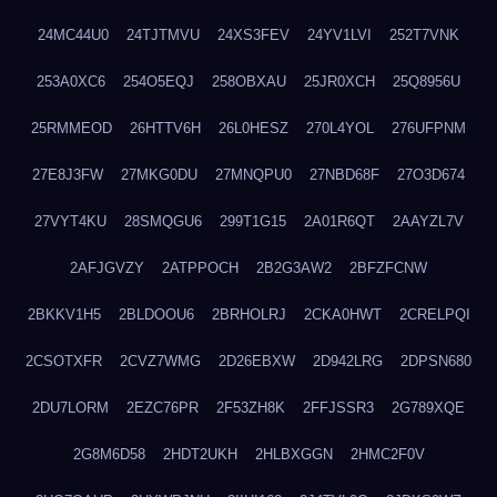
24MC44U0
24TJTMVU
24XS3FEV
24YV1LVI
252T7VNK
253A0XC6
254O5EQJ
258OBXAU
25JR0XCH
25Q8956U
25RMMEOD
26HTTV6H
26L0HESZ
270L4YOL
276UFPNM
27E8J3FW
27MKG0DU
27MNQPU0
27NBD68F
27O3D674
27VYT4KU
28SMQGU6
299T1G15
2A01R6QT
2AAYZL7V
2AFJGVZY
2ATPPOCH
2B2G3AW2
2BFZFCNW
2BKKV1H5
2BLDOOU6
2BRHOLRJ
2CKA0HWT
2CRELPQI
2CSOTXFR
2CVZ7WMG
2D26EBXW
2D942LRG
2DPSN680
2DU7LORM
2EZC76PR
2F53ZH8K
2FFJSSR3
2G789XQE
2G8M6D58
2HDT2UKH
2HLBXGGN
2HMC2F0V