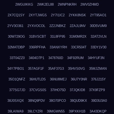
2WGUIKKG
2WK2EL88
2WNPNKRH
2WV0ZHMD
2X7CQ1SY
2XYTJWGS
2Y7I1IC2
2YKK8NSK
2YT95AO1
2YV3O361
2YXVOCOL
2Z2JNBKZ
2ZAJL9NV
30D5VUM9
30W729OG
31BVSCBT
31L8FP95
31M0MR2X
32AT2VLN
32MATDBP
336RPFHA
33ANXYRH
33CR504T
33DY1V30
33T04ZZ0
3404O7P1
3478760D
34F92RUM
34HYUF3N
34Y7PBO1
357AGF1F
35AF37G3
35HVS0VG
35MJZMAN
35O1QNFZ
36HUTLDS
36NU8MEJ
36U7Y0NR
376J215Y
377SG7JD
37CVGS0S
37IHO75D
37JQKID8
37X9FZP9
38J0SXQX
38NQ9PDV
38O70PCO
38QUD9KX
39D3U3A0
39LAIWA9
39LCYZRI
39MGWN55
39PXKH1B
3A43DKQP