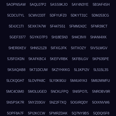
5AOPNSAW
5AQL07P2
5ASS9KJO
5AY4N3YE
5B3AF4SH
5CDCU7YL
5CWV233T
5DFYUFZ0
5DKYT31C
5DM253CG
5E4JC1TI
5EXK7A7W
5F447S51
5FMM242C
5FNR39CT
5GEF3377
5GYKO7P3
5H18E5N3
5H4C8VII
5HANI4XK
5HER0XEV
5HNS21Z8
5IFXGJFK
5IITXOZY
5IVSLWGV
5J5FOXDN
5KAFKBC4
5KEFVRBK
5KFBILGV
5KP635PE
5KSAQAB8
5KT1DCUW
5KZYHXKG
5L1KPI2V
5L515L3S
5LCKQGH7
5LOVPA8C
5LY0K9GU
5M4U4YA3
5M8JMWFU
5MC4C6M0
5MOLUGED
5NCKLFPQ
5NI5PO7L
5NROBV9R
5NSPSK7R
5NYZ03GV
5NZ2F7XQ
5OGIRQDY
5OIXNVW6
5OPF8A7F
5PI2KCCW
5PMRZDAK
5Q7NY9BS
5QDQI5F8