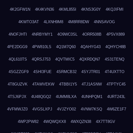
4K2GFW1N
4K4KVN36
4KML855I
4KNS3G0Y
4KQJIFMI
4KWTO3AT
4LXNH9M8
4M8RR8DW
4NNSAVOG
4NOFJHTI
4NRBYMY1
4O9WC0SL
4ORR508B
4P5VX889
4PE2DGG9
4PW810LS
4Q1M7Q60
4QAHYG43
4QHYCH8B
4QL610TS
4QRSJ753
4QVTMIC5
4QXRDQN7
4S31TENQ
4SGZZGF9
4SHI3FUE
4SRMCB32
4SYJTR01
4T4UXTTO
4T8GUZVK
4TAWVEKW
4TBBI1Y5
4TJ1ASNW
4TPTYC45
4TSJ6PJX
4U48QGQ2
4UMM8LXA
4UNHPQM1
4URT243L
4VFMWJZ0
4VGSLXPJ
4VJZYO02
4VNW7KSQ
4W6ZE1F7
4WP2PW82
4WQWQXX8
4WXQZN38
4X7TT8GV