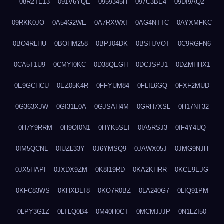
08R2TE13
091V6YQE
0959345H
097C3BE4
09DI9AQ2
09RKK0JO
0A54G2WE
0A7RXWXI
0AG4NTTC
0AYXMFKC
0BO4RLHU
0BOHM258
0BPJ04DK
0BSHJVOT
0C9RGFN6
0CA5T1U9
0CMYI0KC
0D38QEGH
0DCJSPJ1
0DZMHHX1
0E9GCHCU
0EZ05K4R
0FFYUM84
0FLIL6GQ
0FXF2MUD
0G363XJW
0GI31E0A
0GJSAH4M
0GRH7XSL
0H17NT32
0H7Y9RRM
0H9OI0N1
0HYK5SEI
0IA5RSJ3
0IF4Y4UQ
0IM5QCNL
0IUZL33Y
0J6YMSQ9
0JAWX05J
0JMG9NJH
0JX5HAPI
0JXDX9ZM
0K8I19RD
0KA2KHRR
0KCE9EJG
0KFC83WS
0KHXDLT8
0KO7R0BZ
0LA240G7
0LIQ91PM
0LPY3G1Z
0LTLQ0B4
0M40H0CT
0MCMJJJP
0N1LZI50