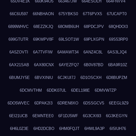
65UV4E1K
660K94O5
663467JW
664ESOLH
664FNVV4
66C6U597
66NBHAON
675YBKS0
67T6PVX5
67UCAPT0
6899WHVC
68EZZKJQ
68OMB6UH
68PDCJPV
68QHDOI3
699GTUTR
69KWPV8F
69LSOT1W
69PLXGPN
69S53RP0
6A5ZOVTI
6A7TVFIW
6AMAWT34
6ANZ4C8L
6AS3LJQ4
6AX21SAB
6AX80CNX
6AYEZFQ7
6B0V87BD
6BA9R10Z
6BUMJY5E
6BVXINIU
6CJKUI7J
6D1OSCXH
6D8BUPZM
6DCMVTHM
6DDK07UL
6DEL198E
6DMVW7ZP
6DO5WVEC
6DPAK2I3
6DREN8XO
6DSSGCV5
6EEGL9Z9
6EI21UCB
6EMNTEE0
6F1DJ5WF
6G3CXI93
6G3KEGYN
6H6L0Z3E
6HD2DCBO
6HM0FQJT
6HWL9A3P
6I5IUH76