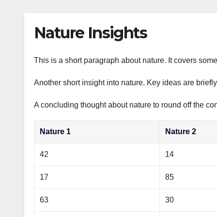
р
p
l
а
Nature Insights
a
в
s
и
s
This is a short paragraph about nature. It covers some
т
n
ь
Another short insight into nature. Key ideas are briefl
i
A concluding thought about nature to round off the con
k
i
Nature 1
Nature 2
42
14
17
85
63
30