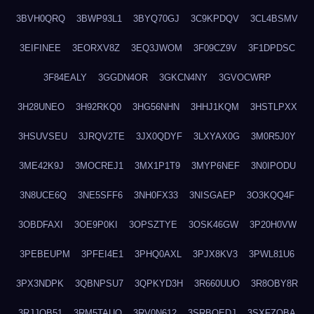
3BVH0QRQ
3BWP93L1
3BYQ70GJ
3C9KPDQV
3CL4BSMV
3EIFINEE
3EORXV8Z
3EQ3JWOM
3F09CZ9V
3F1DPDSC
3F84EALY
3GGDN4OR
3GKCN4NY
3GVOCWRP
3H28UNEO
3H92RKQ0
3HG56NHN
3HHJ1KQM
3HSTLPXX
3HSUVSEU
3JRQV2TE
3JX0QDYF
3LXYAX0G
3M0R5J0Y
3ME42K9J
3MOCREJ1
3MX1P1T9
3MYP6NEF
3N0IPODU
3N8UCE6Q
3NE5SFF6
3NH0FX33
3NISGAEP
3O3KQQ4F
3OBDFAXI
3OE9P0KI
3OPSZTYE
3OSK46GW
3P20H0VW
3PEBEUPM
3PFEI4E1
3PHQ0AXL
3PJX8KV3
3PWL81U6
3PX3NDPK
3QBNPSU7
3QPKYD3H
3R660UUO
3R8OBY8R
3RJJOB51
3RM5TAUQ
3RV0N612
3SRBQEDJ
3SXFZOBA