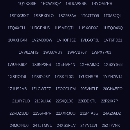
1QYKS8IF
1RCW99QZ
1RDUWSSK
1RYOMZPR
1SFXG5XT
1SSBXDLO
1SZ258AV
1T04TFO9
1T3A32QI
1TQ4XCLI
1URGFNU5
1USMDQTI
1USXOD9C
1UTQO46Q
1UXXH5X4
1V2M00OW
1VHOFJ5Z
1VLGOT3L
1VT6PD21
1VV8ZAHG
1W387VUY
1WFVB76Y
1WPX7P03
1WUHK6D4
1X9NP2FS
1XEHVF4N
1XFRA9ZO
1XS2YS68
1XSROT4L
1YS8YJ6Z
1YSKFL0G
1YUCNSFB
1YYN7W1J
1Z1US2M8
1ZLGWTF7
1ZOCGLFM
206VNFLF
20GH4EFO
2110Y7UD
21J9UIA6
2254Q10C
226DDKTL
22R2IX7P
22RDZ3DD
22S5F4PR
22XXR3UO
232PTAJG
24AZ56D2
24MC44U0
24TJTMVU
24XS3FEV
24YV1LVI
252T7VNK