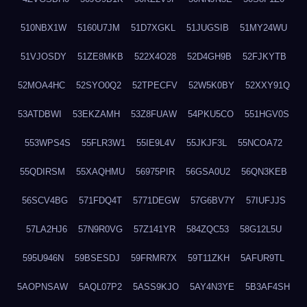
510NBX1W
5160U7JM
51D7XGKL
51JUGSIB
51MY24WU
51VJOSDY
51ZE8MKB
522X4O28
52D4GH9B
52FJKYTB
52MOA4HC
52SYO0Q2
52TPECFV
52W5K0BY
52XXY91Q
53ATDBWI
53EKZAMH
53Z8FUAW
54PKU5CO
551HGV0S
553WPS4S
55FLR3W1
55IE9L4V
55JKJF3L
55NCOA72
55QDIRSM
55XAQHMU
56975PIR
56GSA0U2
56QN3KEB
56SCV4BG
571FDQ4T
5771DEGW
57G6BV7Y
57IUFJJS
57LA2HJ6
57N9R0VG
57Z141YR
584ZQC53
58G12L5U
595U946N
59BSESDJ
59FRMR7X
59T11ZKH
5AFUR9TL
5AOPNSAW
5AQL07P2
5ASS9KJO
5AY4N3YE
5B3AF4SH