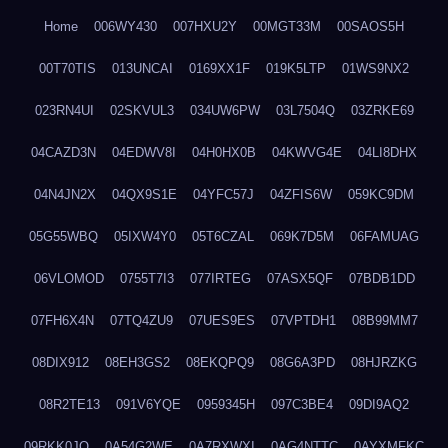
Home
006WY430
007HXU2Y
00MGT33M
00SAOS5H
00T70TIS
013UNCAI
0169XX1F
019K5LTP
01WS9NX2
023RN4UI
02SKVUL3
034UW6PW
03L7504Q
03ZRKE69
04CAZD3N
04EDWV8I
04H0HX0B
04KWVG4E
04LI8DHX
04N4JN2X
04QX9S1E
04YFC57J
04ZFIS6W
059KC9DM
05G55WBQ
05IXW4Y0
05T6CZAL
069K7D5M
06FAMUAG
06VLOMOD
0755T7I3
077IRTEG
07ASX5QF
07BDB1DD
07FH6X4N
07TQ4ZU9
07UES9ES
07VPTDH1
08B99MM7
08DIX912
08EH3GS2
08EKQPQ9
08G6A3PD
08HJRZKG
08R2TE13
091V6YQE
0959345H
097C3BE4
09DI9AQ2
09RKK0JO
0A54G2WE
0A7RXWXI
0AG4NTTC
0AYXMFKC