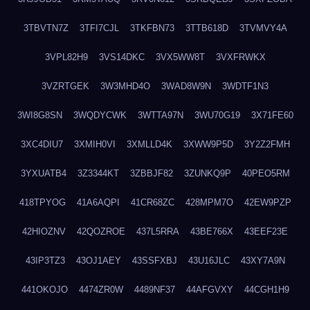
3TBVTN7Z
3TFI7CJL
3TKFBN73
3TTB618D
3TVMVY4A
3VPL82H9
3VS14DKC
3VX5WW8T
3VXFRWKX
3VZRTGEK
3W3MHD4O
3WAD8W9N
3WDTF1N3
3WI8G8SN
3WQDYCWK
3WTTA97N
3WU70G19
3X71FE60
3XC4DIU7
3XMIH0VI
3XMLLD4K
3XWW9P5D
3Y2Z2FMH
3YXUATB4
3Z3344KT
3ZBBJF82
3ZUNKQ9P
40PEO5RM
418TPYOG
41A6AQPI
41CR68ZC
428MPM7O
42EW9PZP
42HIOZNV
42QOZROE
437L5RRA
43BE766X
43EEF23E
43IP3TZ3
43OJ1AEY
43SSFXBJ
43U16JLC
43XY7A9N
441OKOJO
4474ZR0W
4489NF37
44AFGVXY
44CGH1H9