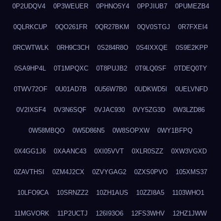
0P2UDQV4
0P3WEUER
0PHNO5Y4
0PPJIUB7
0PUMEZB4
0QLRKCUP
0QO261FR
0QR27BKM
0QV0STGJ
0R7FXEI4
0RCWTWLK
0RH9C3CH
0S284R8O
0S4IXXQE
0S9E2KPP
0SA9HP4L
0T1MPQXC
0T8PUJB2
0T9LQ0SF
0TDEQ0TY
0TWV72OF
0U01AD7B
0U56W7B0
0UDKWD5I
0UELVNFD
0V2IXSF4
0V3N6SQF
0VJAC930
0VY5ZG3D
0W3LZD86
0W58MBQO
0W5D86N5
0W8SOPXW
0WY1BFPQ
0X4GG1J6
0XAANC43
0XI05VVT
0XLR0SZZ
0XW3VGXD
0ZAVTHSI
0ZM4J2CX
0ZVYGAG2
0ZXS0PVO
105XMS37
10LFO9CA
10SRNZZ2
10ZH1AUS
10ZZI8A5
1103WHO1
11MGVORK
11P2UCTJ
126I93O6
12FS3WHV
12HZ1JWW