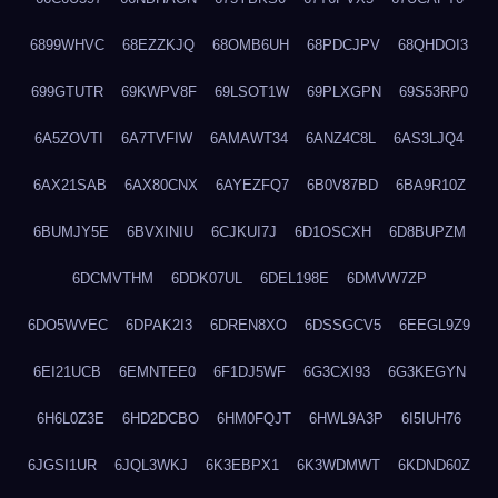
6899WHVC
68EZZKJQ
68OMB6UH
68PDCJPV
68QHDOI3
699GTUTR
69KWPV8F
69LSOT1W
69PLXGPN
69S53RP0
6A5ZOVTI
6A7TVFIW
6AMAWT34
6ANZ4C8L
6AS3LJQ4
6AX21SAB
6AX80CNX
6AYEZFQ7
6B0V87BD
6BA9R10Z
6BUMJY5E
6BVXINIU
6CJKUI7J
6D1OSCXH
6D8BUPZM
6DCMVTHM
6DDK07UL
6DEL198E
6DMVW7ZP
6DO5WVEC
6DPAK2I3
6DREN8XO
6DSSGCV5
6EEGL9Z9
6EI21UCB
6EMNTEE0
6F1DJ5WF
6G3CXI93
6G3KEGYN
6H6L0Z3E
6HD2DCBO
6HM0FQJT
6HWL9A3P
6I5IUH76
6JGSI1UR
6JQL3WKJ
6K3EBPX1
6K3WDMWT
6KDND60Z