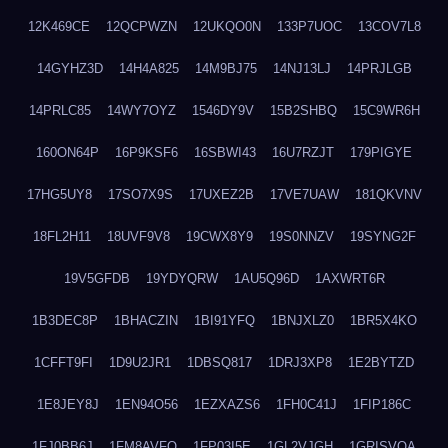
12K469CE
12QCPWZN
12UKQO0N
133P7UOC
13COV7L8
14GYHZ3D
14H4A825
14M9BJ75
14NJ13LJ
14PRJLGB
14PRLC85
14WY7OYZ
1546DY9V
15B2SHBQ
15C9WR6H
160ON64P
16P9KSF6
16SBWI43
16U7RZJT
179PIGYE
17HG5UY8
17SO7X9S
17UXEZ2B
17VE7UAW
181QKVNV
18FL2H11
18UVF9V8
19CWX8Y9
19S0NNZV
19SYNG2F
19V5GFDB
19YDYQRW
1AU5Q96D
1AXWRT6R
1B3DEC8P
1BHACZIN
1BI91YFQ
1BNJXLZ0
1BR5X4KO
1CFFT9FI
1D9U2JR1
1DBSQ817
1DRJ3XP8
1E2BYTZD
1E8JEY8J
1EN94O56
1EZXAZS6
1FH0C41J
1FIP186C
1FJ0BB6J
1FM8AVFQ
1FP03I5E
1GL2VJGH
1GRISVQA