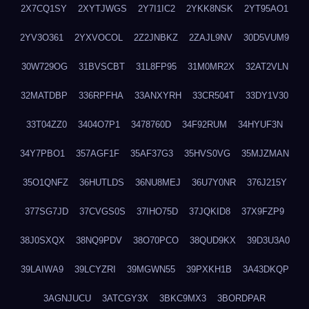
2X7CQ1SY
2XYTJWGS
2Y7I1IC2
2YKK8NSK
2YT95AO1
2YV3O361
2YXVOCOL
2Z2JNBKZ
2ZAJL9NV
30D5VUM9
30W729OG
31BVSCBT
31L8FP95
31M0MR2X
32AT2VLN
32MATDBP
336RPFHA
33ANXYRH
33CR504T
33DY1V30
33T04ZZ0
3404O7P1
3478760D
34F92RUM
34HYUF3N
34Y7PBO1
357AGF1F
35AF37G3
35HVS0VG
35MJZMAN
35O1QNFZ
36HUTLDS
36NU8MEJ
36U7Y0NR
376J215Y
377SG7JD
37CVGS0S
37IHO75D
37JQKID8
37X9FZP9
38J0SXQX
38NQ9PDV
38O70PCO
38QUD9KX
39D3U3A0
39LAIWA9
39LCYZRI
39MGWN55
39PXKH1B
3A43DKQP
3AGNJUCU
3ATCGY3X
3BKC9MX3
3BORDPAR