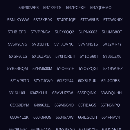
5RP6DWR8
5RZ72FTS
5RZPCFKF
5RZQDHMO
5SNLKYWW
5ST3XE0K
5T4RFJQE
5TDWI9U5
5TDWKNIX
5THBIEFD
5TVPRN5V
5UJY0QQ2
5UPNX603
5UUMB8OT
5V5K9CVS
5VB3LIYB
5VTXJVNC
5VVNNS1S
5XJ2MR7Y
5XSF9JLS
5XU6ZP3A
5Y0HCRBH
5Y1QS60T
5Y86UZX6
5YB5BBQM
5YHM530M
5YO667IH
5YO7ZQGL
5Z1BWJEZ
5Z1VP9TD
5ZYFJGV9
60IZ2Y44
60X8LPUK
62LJGRE8
6316UU0I
634ZKLU1
63MVU7SW
63SPQINX
63WDQUHH
63X60DYM
64996J11
659M6G4O
65TIBAG5
65TN6NPQ
65UV4E1K
660K94O5
663467JW
664ESOLH
664FNVV4
66C6U597
66NBHAON
675YBKS0
67T6PVX5
67UCAPT0