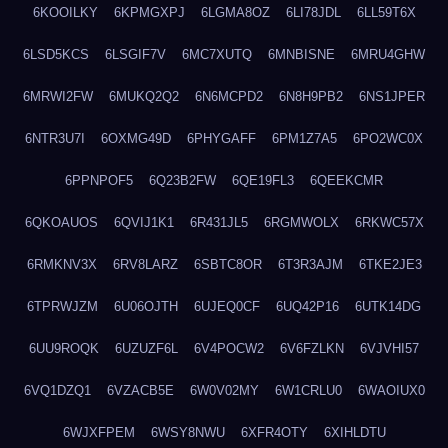
6KOOILKY
6KPMGXPJ
6LGMA8OZ
6LI78JDL
6LL59T6X
6LSD5KCS
6LSGIF7V
6MC7XUTQ
6MNBISNE
6MRU4GHW
6MRWI2FW
6MUKQ2Q2
6N6MCPD2
6N8H9PB2
6NS1JPER
6NTR3U7I
6OXMG49D
6PHYGAFF
6PM1Z7A5
6PO2WC0X
6PPNPOF5
6Q23B2FW
6QE19FL3
6QEEKCMR
6QKOAUOS
6QVIJ1K1
6R431JL5
6RGMWOLX
6RKWC57X
6RMKNV3X
6RV8LARZ
6SBTC8OR
6T3R3AJM
6TKE2JE3
6TPRWJZM
6U06OJTH
6UJEQ0CF
6UQ42P16
6UTK14DG
6UU9ROQK
6UZUZF6L
6V4POCW2
6V6FZLKN
6VJVHI57
6VQ1DZQ1
6VZACB5E
6W0V02MY
6W1CRLU0
6WAOIUX0
6WJXFPEM
6WSY8NWU
6XFR4OTY
6XIHLDTU