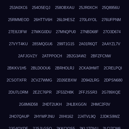
253A0XC6
254O5EQJ
258OBXAU
25JR0XCH
25Q8956U
25RMMEOD
26HTTV6H
26L0HESZ
270L4YOL
276UFPNM
27E8J3FW
27MKG0DU
27MNQPU0
27NBD68F
27O3D674
27VYT4KU
28SMQGU6
299T1G15
2A01R6QT
2AAYZL7V
2AFJGVZY
2ATPPOCH
2B2G3AW2
2BFZFCNW
2BKKV1H5
2BLDOOU6
2BRHOLRJ
2CKA0HWT
2CRELPQI
2CSOTXFR
2CVZ7WMG
2D26EBXW
2D942LRG
2DPSN680
2DU7LORM
2EZC76PR
2F53ZH8K
2FFJSSR3
2G789XQE
2G8M6D58
2HDT2UKH
2HLBXGGN
2HMC2F0V
2HO7QAUP
2HYWPJNU
2IIHI162
2J4TVL9Q
2JDKS9WZ
2JG4QYDE
2JSJLGSQ
2KKCIQS5
2KL1TDVU
2LCI7CW6