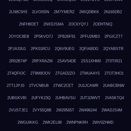
2LN9C5H3
2LVOI55N
2M7YMERZ
2MIQDBKK
2N165DB2
2NFH8OET
2NXDJSMA
2OC6YQYJ
2ODHTNIQ
2OYOC8EB
2P5KVO7J
2PB26F91
2PFU2MB3
2PGICZT7
2PJA33U1
2PK01RCU
2Q6V9UEG
2QFIABDG
2QYABSTR
2R02B74P
2RPXRAZM
2SAV54DE
2SS1XHM0
2T0TIR21
2T4QFIOC
2T8M8OOV
2TGAD2ZO
2TMUAAY5
2TOT3HO1
2TT1JPJ0
2TVCNBU8
2TWC2CET
2U1JCAWR
2UABCBNW
2UBGKVBI
2UFYK23Q
2UHBAVSU
2UT1DWVT
2VA5KTQ4
2VUSTJE1
2VY55Q8B
2W29565T
2W496244
2WADJS4M
2WGUIKKG
2WK2EL88
2WNPNKRH
2WV0ZHMD