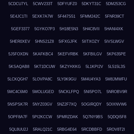
5CDCU7YL
5CWV233T
5DFYUFZ0
5DKYT31C
5DM253CG
5E4JC1TI
5EXK7A7W
5F447S51
5FMM242C
5FNR39CT
5GEF3377
5GYKO7P3
5H18E5N3
5H4C8VII
5HANI4XK
5HER0XEV
5HNS21Z8
5IFXGJFK
5IITXOZY
5IVSLWGV
5J5FOXDN
5KAFKBC4
5KEFVRBK
5KFBILGV
5KP635PE
5KSAQAB8
5KT1DCUW
5KZYHXKG
5L1KPI2V
5L515L3S
5LCKQGH7
5LOVPA8C
5LY0K9GU
5M4U4YA3
5M8JMWFU
5MC4C6M0
5MOLUGED
5NCKLFPQ
5NI5PO7L
5NROBV9R
5NSPSK7R
5NYZ03GV
5NZ2F7XQ
5OGIRQDY
5OIXNVW6
5OPF8A7F
5PI2KCCW
5PMRZDAK
5Q7NY9BS
5QDQI5F8
5QL8UU2J
5RALQ21C
5RBG4E64
5RCDBBFD
5ROV8T2I