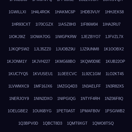
1GWILLXI
1H4L4ROK
1HAKMC6P
1HDB3VUY
1HHJEK58
1HR93CXT
1I70CGZX
1IASZ8H3
1IF86W04
1IHA2RU7
1IOKJ9IZ
1IOWA7OG
1IWGPKRW
1JEZBYO7
1JFVZL7X
1JKQPSW2
1JL35ZZ0
1JUOBZ9U
1JZ9UNM8
1K1OOBX2
1KJONM1Y
1KJVH227
1KMG68BO
1KQW0D9E
1KUB22OP
1KUC7YQ5
1KVUSEU1
1L0EECVC
1L92C1GM
1LO2KT45
1LVWMXC9
1MF16JX6
1MZGQ4D3
1N3AELFF
1N3R82X5
1NERJOY9
1NIN2DXO
1NIPGIQG
1NTYF4RH
1NZ06F8Q
1OELGBE2
1OUI6BYG
1PET0A5T
1PMAFB0V
1PSGIWB2
1Q3BPV0D
1QBCT8D3
1QMT9XGT
1QWO8TSQ