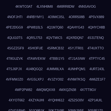
4KWTO3AT
4LXNH9M8
4M8RR8DW
4NNSAVOG
4NOFJHTI
4NRBYMY1
4O9WC0SL
4ORR508B
4P5VX889
4PE2DGG9
4PW810LS
4Q1M7Q60
4QAHYG43
4QHYCH8B
4QL610TS
4QRSJ753
4QVTMIC5
4QXRDQN7
4S31TENQ
4SGZZGF9
4SHI3FUE
4SRMCB32
4SYJTR01
4T4UXTTO
4T8GUZVK
4TAWVEKW
4TBBI1Y5
4TJ1ASNW
4TPTYC45
4TSJ6PJX
4U48QGQ2
4UMM8LXA
4UNHPQM1
4URT243L
4VFMWJZ0
4VGSLXPJ
4VJZYO02
4VNW7KSQ
4W6ZE1F7
4WP2PW82
4WQWQXX8
4WXQZN38
4X7TT8GV
4XYOT662
4XZYAUHI
4YQHH612
4Z52SO0V
4ZP14UIL
4ZVGSBH0
50JO9B1K
50KZ2V9P
50NNJN5E
50S8F1Z0