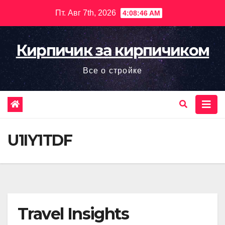
Перейти
Пт. Авг 7th, 2026
4:08:47 AM
к
содержимому
Кирпичик за кирпичиком
Все о стройке
U1IY1TDF
Travel Insights