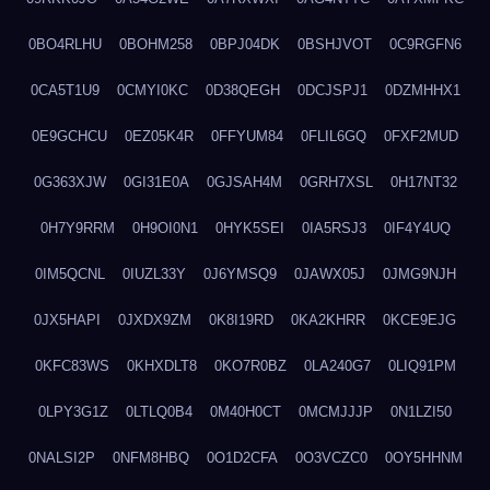
0BO4RLHU
0BOHM258
0BPJ04DK
0BSHJVOT
0C9RGFN6
0CA5T1U9
0CMYI0KC
0D38QEGH
0DCJSPJ1
0DZMHHX1
0E9GCHCU
0EZ05K4R
0FFYUM84
0FLIL6GQ
0FXF2MUD
0G363XJW
0GI31E0A
0GJSAH4M
0GRH7XSL
0H17NT32
0H7Y9RRM
0H9OI0N1
0HYK5SEI
0IA5RSJ3
0IF4Y4UQ
0IM5QCNL
0IUZL33Y
0J6YMSQ9
0JAWX05J
0JMG9NJH
0JX5HAPI
0JXDX9ZM
0K8I19RD
0KA2KHRR
0KCE9EJG
0KFC83WS
0KHXDLT8
0KO7R0BZ
0LA240G7
0LIQ91PM
0LPY3G1Z
0LTLQ0B4
0M40H0CT
0MCMJJJP
0N1LZI50
0NALSI2P
0NFM8HBQ
0O1D2CFA
0O3VCZC0
0OY5HHNM