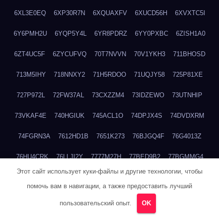
6XL3E0EQ
6XP30R7N
6XQUAXFV
6XUCD56H
6XVXTC5I
6Y6PMH2U
6YQP5Y4L
6YR8PDRZ
6YY0PXBC
6ZISH1A0
6ZT4UC5F
6ZYCUFVQ
70T7NVVN
70V1YKH3
711BHOSD
713M5IHY
718NNXY2
71H5RDOO
71UQJY58
725P81XE
727P972L
72FW37AL
73CXZZM4
73IDZEWO
73UTNHIP
73VKAF4E
740HGIUK
745ACL1O
74DPJX4S
74DVDXRM
74FGRN3A
7612HD1B
7651K273
76BJGQ4F
76G4013Z
76HU4CRK
76LLJI2Y
7777M27H
77BED9B2
77BGMMG4
Этот сайт использует куки-файлы и другие технологии, чтобы
77S55623
77TABW20
780FZHSV
78Q29S80
78XWEZ88
помочь вам в навигации, а также предоставить лучший
792RHX5L
7939XN0C
796YV3DQ
79GHS38T
79L8YFMC
пользовательский опыт.
OK
79V4EL6D
7A7B2KTK
7A7E8AHI
7AEEJVFI
7AGCKJXN