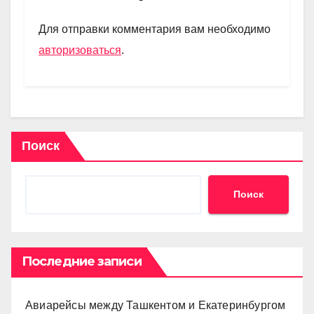
a
A
kl
в
m
p
a
и
Для отправки комментария вам необходимо
p
ss
ть
авторизоваться
.
ni
ki
Поиск
Поиск
Последние записи
Авиарейсы между Ташкентом и Екатеринбургом