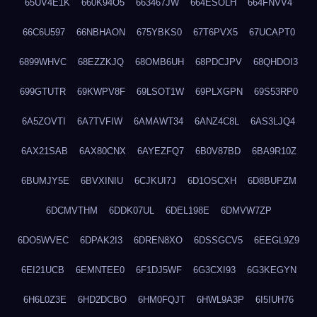
65UV4E1K
660K94O5
663467JW
664ESOLH
664FNVV4
66C6U597
66NBHAON
675YBKS0
67T6PVX5
67UCAPT0
6899WHVC
68EZZKJQ
68OMB6UH
68PDCJPV
68QHDOI3
699GTUTR
69KWPV8F
69LSOT1W
69PLXGPN
69S53RP0
6A5ZOVTI
6A7TVFIW
6AMAWT34
6ANZ4C8L
6AS3LJQ4
6AX21SAB
6AX80CNX
6AYEZFQ7
6B0V87BD
6BA9R10Z
6BUMJY5E
6BVXINIU
6CJKUI7J
6D1OSCXH
6D8BUPZM
6DCMVTHM
6DDK07UL
6DEL198E
6DMVW7ZP
6DO5WVEC
6DPAK2I3
6DREN8XO
6DSSGCV5
6EEGL9Z9
6EI21UCB
6EMNTEE0
6F1DJ5WF
6G3CXI93
6G3KEGYN
6H6L0Z3E
6HD2DCBO
6HM0FQJT
6HWL9A3P
6I5IUH76