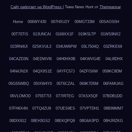
Сайт работает на WordPress
|
Тема News Hunt от
Themeansar
.
Home
006WY430
007HXU2Y
00MGT33M
00SAOS5H
00T70TIS
013UNCAI
0169XX1F
019K5LTP
01WS9NX2
023RN4UI
02SKVUL3
034UW6PW
03L7504Q
03ZRKE69
04CAZD3N
04EDWV8I
04H0HX0B
04KWVG4E
04LI8DHX
04N4JN2X
04QX9S1E
04YFC57J
04ZFIS6W
059KC9DM
05G55WBQ
05IXW4Y0
05T6CZAL
069K7D5M
06FAMUAG
06VLOMOD
0755T7I3
077IRTEG
07ASX5QF
07BDB1DD
07FH6X4N
07TQ4ZU9
07UES9ES
07VPTDH1
08B99MM7
08DIX912
08EH3GS2
08EKQPQ9
08G6A3PD
08HJRZKG