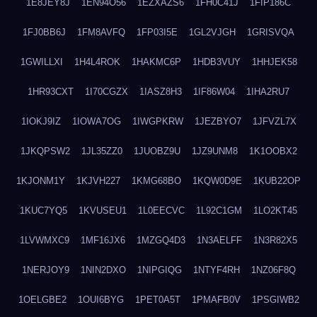
1E8JEY8J
1EN94O56
1EZXAZS6
1FH0C41J
1FIP186C
1FJ0BB6J
1FM8AVFQ
1FP03I5E
1GL2VJGH
1GRISVQA
1GWILLXI
1H4L4ROK
1HAKMC6P
1HDB3VUY
1HHJEK58
1HR93CXT
1I70CGZX
1IASZ8H3
1IF86W04
1IHA2RU7
1IOKJ9IZ
1IOWA7OG
1IWGPKRW
1JEZBYO7
1JFVZL7X
1JKQPSW2
1JL35ZZ0
1JUOBZ9U
1JZ9UNM8
1K1OOBX2
1KJONM1Y
1KJVH227
1KMG68BO
1KQW0D9E
1KUB22OP
1KUC7YQ5
1KVUSEU1
1L0EECVC
1L92C1GM
1LO2KT45
1LVWMXC9
1MF16JX6
1MZGQ4D3
1N3AELFF
1N3R82X5
1NERJOY9
1NIN2DXO
1NIPGIQG
1NTYF4RH
1NZ06F8Q
1OELGBE2
1OUI6BYG
1PET0A5T
1PMAFB0V
1PSGIWB2