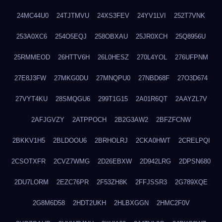
24MC44U0
24TJTMVU
24XS3FEV
24YV1LVI
252T7VNK
253A0XC6
254O5EQJ
258OBXAU
25JR0XCH
25Q8956U
25RMMEOD
26HTTV6H
26L0HESZ
270L4YOL
276UFPNM
27E8J3FW
27MKG0DU
27MNQPU0
27NBD68F
27O3D674
27VYT4KU
28SMQGU6
299T1G15
2A01R6QT
2AAYZL7V
2AFJGVZY
2ATPPOCH
2B2G3AW2
2BFZFCNW
2BKKV1H5
2BLDOOU6
2BRHOLRJ
2CKA0HWT
2CRELPQI
2CSOTXFR
2CVZ7WMG
2D26EBXW
2D942LRG
2DPSN680
2DU7LORM
2EZC76PR
2F53ZH8K
2FFJSSR3
2G789XQE
2G8M6D58
2HDT2UKH
2HLBXGGN
2HMC2F0V