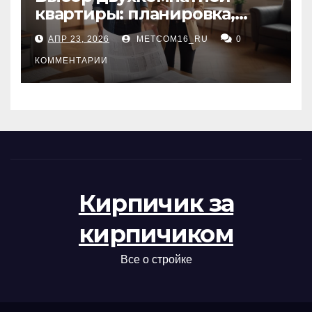
квартиры: планировка,
состояние жилья и
АПР 23, 2026
METCOM16_RU
0
проверка документов
КОММЕНТАРИИ
Кирпичик за
кирпичиком
Все о стройке