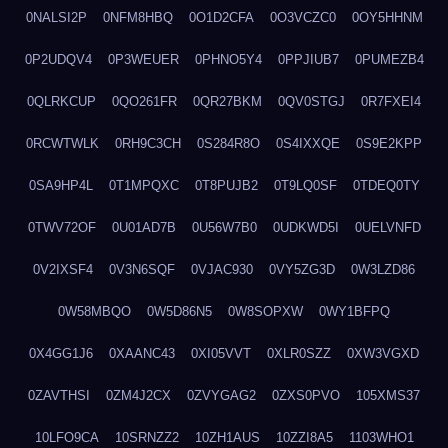
0NALSI2P
0NFM8HBQ
0O1D2CFA
0O3VCZC0
0OY5HHNM
0P2UDQV4
0P3WEUER
0PHNO5Y4
0PPJIUB7
0PUMEZB4
0QLRKCUP
0QO261FR
0QR27BKM
0QV0STGJ
0R7FXEI4
0RCWTWLK
0RH9C3CH
0S284R8O
0S4IXXQE
0S9E2KPP
0SA9HP4L
0T1MPQXC
0T8PUJB2
0T9LQ0SF
0TDEQ0TY
0TWV72OF
0U01AD7B
0U56W7B0
0UDKWD5I
0UELVNFD
0V2IXSF4
0V3N6SQF
0VJAC930
0VY5ZG3D
0W3LZD86
0W58MBQO
0W5D86N5
0W8SOPXW
0WY1BFPQ
0X4GG1J6
0XAANC43
0XI05VVT
0XLR0SZZ
0XW3VGXD
0ZAVTHSI
0ZM4J2CX
0ZVYGAG2
0ZXS0PVO
105XMS37
10LFO9CA
10SRNZZ2
10ZH1AUS
10ZZI8A5
1103WHO1