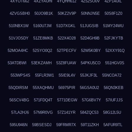
4XYOT662
4XZYAUHI
4YQHH612
4Z52SO0V
4ZP14UIL
4ZVGSBH0
50JO9B1K
50KZ2V9P
50NNJN5E
50S8F1Z0
510NBX1W
5160U7JM
51D7XGKL
51JUGSIB
51MY24WU
51VJOSDY
51ZE8MKB
522X4O28
52D4GH9B
52FJKYTB
52MOA4HC
52SYO0Q2
52TPECFV
52W5K0BY
52XXY91Q
53ATDBWI
53EKZAMH
53Z8FUAW
54PKU5CO
551HGV0S
553WPS4S
55FLR3W1
55IE9L4V
55JKJF3L
55NCOA72
55QDIRSM
55XAQHMU
56975PIR
56GSA0U2
56QN3KEB
56SCV4BG
571FDQ4T
5771DEGW
57G6BV7Y
57IUFJJS
57LA2HJ6
57N9R0VG
57Z141YR
584ZQC53
58G12L5U
595U946N
59BSESDJ
59FRMR7X
59T11ZKH
5AFUR9TL