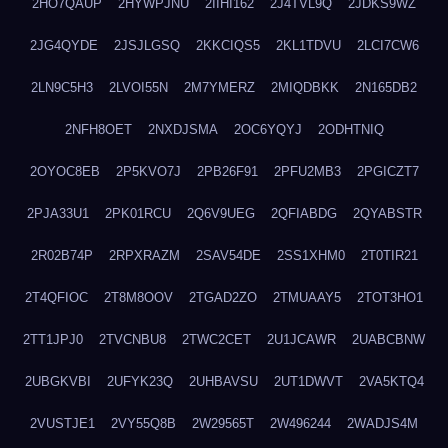
2HO7QAUP
2HYWPJNU
2IIHI162
2J4TVL9Q
2JDKS9WZ
2JG4QYDE
2JSJLGSQ
2KKCIQS5
2KL1TDVU
2LCI7CW6
2LN9C5H3
2LVOI55N
2M7YMERZ
2MIQDBKK
2N165DB2
2NFH8OET
2NXDJSMA
2OC6YQYJ
2ODHTNIQ
2OYOC8EB
2P5KVO7J
2PB26F91
2PFU2MB3
2PGICZT7
2PJA33U1
2PK01RCU
2Q6V9UEG
2QFIABDG
2QYABSTR
2R02B74P
2RPXRAZM
2SAV54DE
2SS1XHM0
2T0TIR21
2T4QFIOC
2T8M8OOV
2TGAD2ZO
2TMUAAY5
2TOT3HO1
2TT1JPJ0
2TVCNBU8
2TWC2CET
2U1JCAWR
2UABCBNW
2UBGKVBI
2UFYK23Q
2UHBAVSU
2UT1DWVT
2VA5KTQ4
2VUSTJE1
2VY55Q8B
2W29565T
2W496244
2WADJS4M