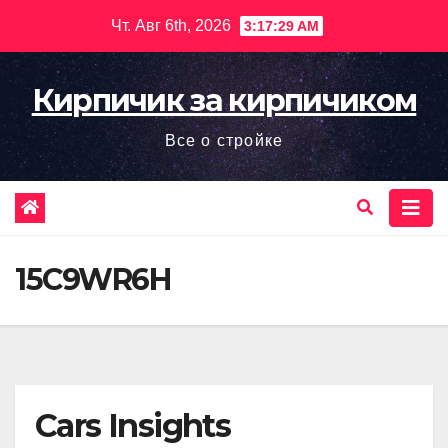
Перейти
Чт. Авг 6th, 2026
3:17:30 AM
к
содержимому
Кирпичик за кирпичиком
Все о стройке
15C9WR6H
Cars Insights