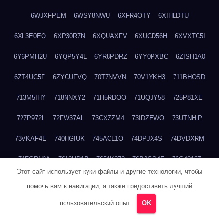
6WJXFPEM
6WSY8NWU
6XFR4OTY
6XIHLDTU
6XL3E0EQ
6XP30R7N
6XQUAXFV
6XUCD56H
6XVXTC5I
6Y6PMH2U
6YQP5Y4L
6YR8PDRZ
6YY0PXBC
6ZISH1A0
6ZT4UC5F
6ZYCUFVQ
70T7NVVN
70V1YKH3
711BHOSD
713M5IHY
718NNXY2
71H5RDOO
71UQJY58
725P81XE
727P972L
72FW37AL
73CXZZM4
73IDZEWO
73UTNHIP
73VKAF4E
740HGIUK
745ACL1O
74DPJX4S
74DVDXRM
74FGRN3A
7612HD1B
7651K273
76BJGQ4F
76G4013Z
Этот сайт использует куки-файлы и другие технологии, чтобы
76HU4CRK
76LLJI2Y
7777M27H
77BED9B2
77BGMMG4
помочь вам в навигации, а также предоставить лучший
77S55623
77TABW20
780FZHSV
78Q29S80
78XWEZ88
пользовательский опыт.
OK