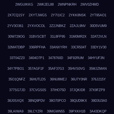
2WGUIKKG
2WK2EL88
2WNPNKRH
2WV0ZHMD
2X7CQ1SY
2XYTJWGS
2Y7I1IC2
2YKK8NSK
2YT95AO1
2YV3O361
2YXVOCOL
2Z2JNBKZ
2ZAJL9NV
30D5VUM9
30W729OG
31BVSCBT
31L8FP95
31M0MR2X
32AT2VLN
32MATDBP
336RPFHA
33ANXYRH
33CR504T
33DY1V30
33T04ZZ0
3404O7P1
3478760D
34F92RUM
34HYUF3N
34Y7PBO1
357AGF1F
35AF37G3
35HVS0VG
35MJZMAN
35O1QNFZ
36HUTLDS
36NU8MEJ
36U7Y0NR
376J215Y
377SG7JD
37CVGS0S
37IHO75D
37JQKID8
37X9FZP9
38J0SXQX
38NQ9PDV
38O70PCO
38QUD9KX
39D3U3A0
39LAIWA9
39LCYZRI
39MGWN55
39PXKH1B
3A43DKQP