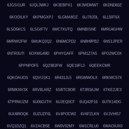
6JGSI1UR
6JQL3WKJ
6K3EBPX1
6K3WDMWT
6KDND60Z
6KOOILKY
6KPMGXPJ
6LGMA8OZ
6LI78JDL
6LL59T6X
6LSD5KCS
6LSGIF7V
6MC7XUTQ
6MNBISNE
6MRU4GHW
6MRWI2FW
6MUKQ2Q2
6N6MCPD2
6N8H9PB2
6NS1JPER
6NTR3U7I
6OXMG49D
6PHYGAFF
6PM1Z7A5
6PO2WC0X
6PPNPOF5
6Q23B2FW
6QE19FL3
6QEEKCMR
6QKOAUOS
6QVIJ1K1
6R431JL5
6RGMWOLX
6RKWC57X
6RMKNV3X
6RV8LARZ
6SBTC8OR
6T3R3AJM
6TKE2JE3
6TPRWJZM
6U06OJTH
6UJEQ0CF
6UQ42P16
6UTK14DG
6UU9ROQK
6UZUZF6L
6V4POCW2
6V6FZLKN
6VJVHI57
6VQ1DZQ1
6VZACB5E
6W0V02MY
6W1CRLU0
6WAOIUX0