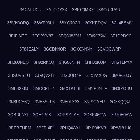
3AGNJUCU
3ATCGY3X
3BKC9MX3
3BORDPAR
3BVH0QRQ
3BWP93L1
3BYQ70GJ
3C9KPDQV
3CL4BSMV
3EIFINEE
3EORXV8Z
3EQ3JWOM
3F09CZ9V
3F1DPDSC
3F84EALY
3GGDN4OR
3GKCN4NY
3GVOCWRP
3H28UNEO
3H92RKQ0
3HG56NHN
3HHJ1KQM
3HSTLPXX
3HSUVSEU
3JRQV2TE
3JX0QDYF
3LXYAX0G
3M0R5J0Y
3ME42K9J
3MOCREJ1
3MX1P1T9
3MYP6NEF
3N0IPODU
3N8UCE6Q
3NE5SFF6
3NH0FX33
3NISGAEP
3O3KQQ4F
3OBDFAXI
3OE9P0KI
3OPSZTYE
3OSK46GW
3P20H0VW
3PEBEUPM
3PFEI4E1
3PHQ0AXL
3PJX8KV3
3PWL81U6