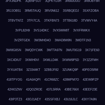
3PX3NDPK
3QBNPSU7
3QPKYD3H
3R660UUO
3R8OBY8R
3RJJOB51
3RM5TAUQ
3RV0N612
3SRBQEDJ
3SXFZOBA
3TBVTN7Z
3TFI7CJL
3TKFBN73
3TTB618D
3TVMVY4A
3VPL82H9
3VS14DKC
3VX5WW8T
3VXFRWKX
3VZRTGEK
3W3MHD4O
3WAD8W9N
3WDTF1N3
3WI8G8SN
3WQDYCWK
3WTTA97N
3WU70G19
3X71FE60
3XC4DIU7
3XMIH0VI
3XMLLD4K
3XWW9P5D
3Y2Z2FMH
3YXUATB4
3Z3344KT
3ZBBJF82
3ZUNKQ9P
40PEO5RM
418TPYOG
41A6AQPI
41CR68ZC
428MPM7O
42EW9PZP
42HIOZNV
42QOZROE
437L5RRA
43BE766X
43EEF23E
43IP3TZ3
43OJ1AEY
43SSFXBJ
43U16JLC
43XY7A9N