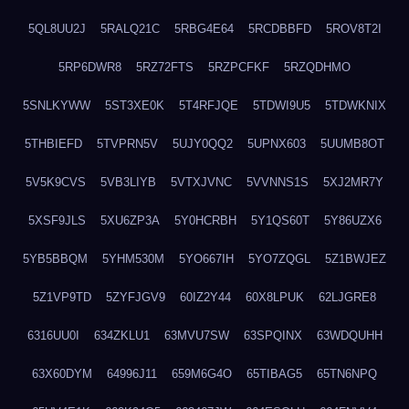
5QL8UU2J
5RALQ21C
5RBG4E64
5RCDBBFD
5ROV8T2I
5RP6DWR8
5RZ72FTS
5RZPCFKF
5RZQDHMO
5SNLKYWW
5ST3XE0K
5T4RFJQE
5TDWI9U5
5TDWKNIX
5THBIEFD
5TVPRN5V
5UJY0QQ2
5UPNX603
5UUMB8OT
5V5K9CVS
5VB3LIYB
5VTXJVNC
5VVNNS1S
5XJ2MR7Y
5XSF9JLS
5XU6ZP3A
5Y0HCRBH
5Y1QS60T
5Y86UZX6
5YB5BBQM
5YHM530M
5YO667IH
5YO7ZQGL
5Z1BWJEZ
5Z1VP9TD
5ZYFJGV9
60IZ2Y44
60X8LPUK
62LJGRE8
6316UU0I
634ZKLU1
63MVU7SW
63SPQINX
63WDQUHH
63X60DYM
64996J11
659M6G4O
65TIBAG5
65TN6NPQ