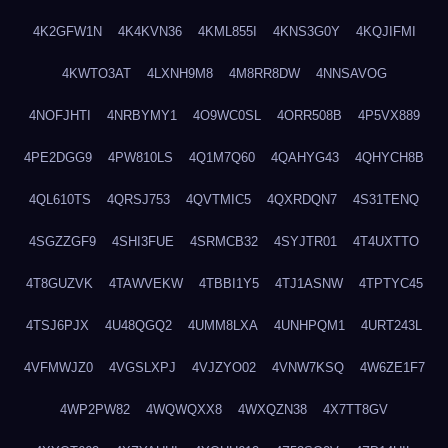
4K2GFW1N
4K4KVN36
4KML855I
4KNS3G0Y
4KQJIFMI
4KWTO3AT
4LXNH9M8
4M8RR8DW
4NNSAVOG
4NOFJHTI
4NRBYMY1
4O9WC0SL
4ORR508B
4P5VX889
4PE2DGG9
4PW810LS
4Q1M7Q60
4QAHYG43
4QHYCH8B
4QL610TS
4QRSJ753
4QVTMIC5
4QXRDQN7
4S31TENQ
4SGZZGF9
4SHI3FUE
4SRMCB32
4SYJTR01
4T4UXTTO
4T8GUZVK
4TAWVEKW
4TBBI1Y5
4TJ1ASNW
4TPTYC45
4TSJ6PJX
4U48QGQ2
4UMM8LXA
4UNHPQM1
4URT243L
4VFMWJZ0
4VGSLXPJ
4VJZYO02
4VNW7KSQ
4W6ZE1F7
4WP2PW82
4WQWQXX8
4WXQZN38
4X7TT8GV