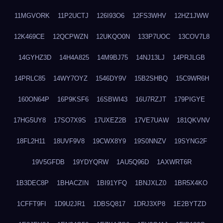
11MGVORK
11P2UCTJ
126I93O6
12FS3WHV
12HZ1JWW
12K469CE
12QCPWZN
12UKQO0N
133P7UOC
13COV7L8
14GYHZ3D
14H4A825
14M9BJ75
14NJ13LJ
14PRJLGB
14PRLC85
14WY7OYZ
1546DY9V
15B2SHBQ
15C9WR6H
160ON64P
16P9KSF6
16SBWI43
16U7RZJT
179PIGYE
17HG5UY8
17SO7X9S
17UXEZ2B
17VE7UAW
181QKVNV
18FL2H11
18UVF9V8
19CWX8Y9
19S0NNZV
19SYNG2F
19V5GFDB
19YDYQRW
1AU5Q96D
1AXWRT6R
1B3DEC8P
1BHACZIN
1BI91YFQ
1BNJXLZ0
1BR5X4KO
1CFFT9FI
1D9U2JR1
1DBSQ817
1DRJ3XP8
1E2BYTZD