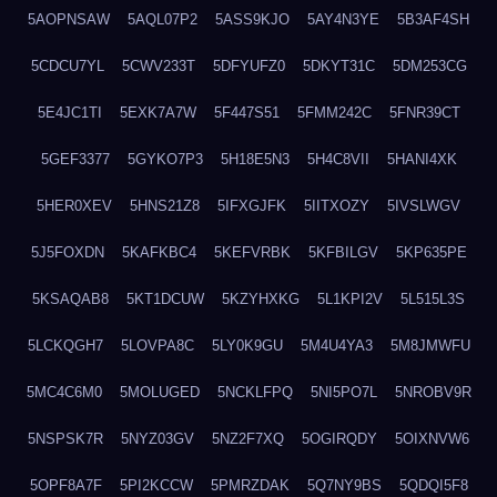
5AOPNSAW
5AQL07P2
5ASS9KJO
5AY4N3YE
5B3AF4SH
5CDCU7YL
5CWV233T
5DFYUFZ0
5DKYT31C
5DM253CG
5E4JC1TI
5EXK7A7W
5F447S51
5FMM242C
5FNR39CT
5GEF3377
5GYKO7P3
5H18E5N3
5H4C8VII
5HANI4XK
5HER0XEV
5HNS21Z8
5IFXGJFK
5IITXOZY
5IVSLWGV
5J5FOXDN
5KAFKBC4
5KEFVRBK
5KFBILGV
5KP635PE
5KSAQAB8
5KT1DCUW
5KZYHXKG
5L1KPI2V
5L515L3S
5LCKQGH7
5LOVPA8C
5LY0K9GU
5M4U4YA3
5M8JMWFU
5MC4C6M0
5MOLUGED
5NCKLFPQ
5NI5PO7L
5NROBV9R
5NSPSK7R
5NYZ03GV
5NZ2F7XQ
5OGIRQDY
5OIXNVW6
5OPF8A7F
5PI2KCCW
5PMRZDAK
5Q7NY9BS
5QDQI5F8