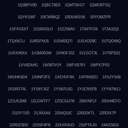
1Q3BPV0D
1QBCT8D3
1QMT9XGT
1QWO8TSQ
1QYKS8IF
1RCW99QZ
1RDUWSSK
1RYOMZPR
1SFXG5XT
1SSBXDLO
1SZ258AV
1T04TFO9
1T3A32QI
1TQ4XCLI
1URGFNU5
1USMDQTI
1USXOD9C
1UTQO46Q
1UXXH5X4
1V2M00OW
1VHOFJ5Z
1VLGOT3L
1VT6PD21
1VV8ZAHG
1W387VUY
1WFVB76Y
1WPX7P03
1WUHK6D4
1X9NP2FS
1XEHVF4N
1XFRA9ZO
1XS2YS68
1XSROT4L
1YS8YJ6Z
1YSKFL0G
1YUCNSFB
1YYN7W1J
1Z1US2M8
1ZLGWTF7
1ZOCGLFM
206VNFLF
20GH4EFO
2110Y7UD
21J9UIA6
2254Q10C
226DDKTL
22R2IX7P
22RDZ3DD
22S5F4PR
22XXR3UO
232PTAJG
24AZ56D2