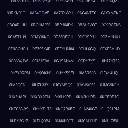
08R2TE13
091V6YQE
0959345H
097C3BE4
09DI9AQ2
09RKK0JO
0A54G2WE
0A7RXWXI
0AG4NTTC
0AYXMFKC
0BO4RLHU
0BOHM258
0BPJ04DK
0BSHJVOT
0C9RGFN6
0CA5T1U9
0CMYI0KC
0D38QEGH
0DCJSPJ1
0DZMHHX1
0E9GCHCU
0EZ05K4R
0FFYUM84
0FLIL6GQ
0FXF2MUD
0G363XJW
0GI31E0A
0GJSAH4M
0GRH7XSL
0H17NT32
0H7Y9RRM
0H9OI0N1
0HYK5SEI
0IA5RSJ3
0IF4Y4UQ
0IM5QCNL
0IUZL33Y
0J6YMSQ9
0JAWX05J
0JMG9NJH
0JX5HAPI
0JXDX9ZM
0K8I19RD
0KA2KHRR
0KCE9EJG
0KFC83WS
0KHXDLT8
0KO7R0BZ
0LA240G7
0LIQ91PM
0LPY3G1Z
0LTLQ0B4
0M40H0CT
0MCMJJJP
0N1LZI50