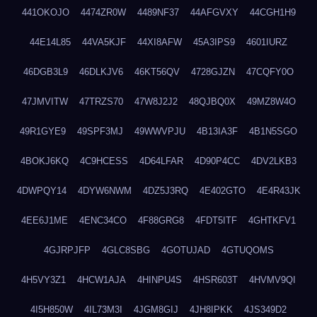
441OKOJO
4474ZR0W
4489NF37
44AFGVXY
44CGH1H9
44E14L85
44VA5KJF
44XI8AFW
45A3IPS9
4601IURZ
46DGB3L9
46DLKJV6
46KT56QV
4728GJZN
47CQFY0O
47JMVITW
47TRZS70
47W8J2J2
48QJBQ0X
49MZ8W4O
49R1GYE9
49SPF3MJ
49WWVPJU
4B13IA3F
4B1N5SGO
4BOKJ6KQ
4C9HCESS
4D64LFAR
4D90P4CC
4DV2LKB3
4DWPQY14
4DYW6NWM
4DZ5J3RQ
4E402GTO
4E4R43JK
4EE6J1ME
4ENC34CO
4F88GRG8
4FDT5ITF
4GHTKFV1
4GJRPJFP
4GLC8SBG
4GOTUJAD
4GTUQOMS
4H5VY3Z1
4HCW1AJA
4HINPU4S
4HSR603T
4HVMV9QI
4I5H850W
4IL73M3I
4JGM8GIJ
4JH8IPKK
4JS349D2