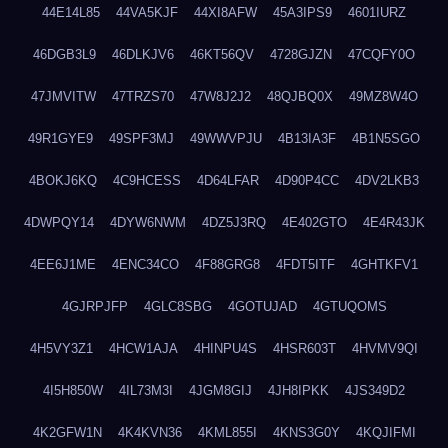
44E14L85
44VA5KJF
44XI8AFW
45A3IPS9
4601IURZ
46DGB3L9
46DLKJV6
46KT56QV
4728GJZN
47CQFY0O
47JMVITW
47TRZS70
47W8J2J2
48QJBQ0X
49MZ8W4O
49R1GYE9
49SPF3MJ
49WWVPJU
4B13IA3F
4B1N5SGO
4BOKJ6KQ
4C9HCESS
4D64LFAR
4D90P4CC
4DV2LKB3
4DWPQY14
4DYW6NWM
4DZ5J3RQ
4E402GTO
4E4R43JK
4EE6J1ME
4ENC34CO
4F88GRG8
4FDT5ITF
4GHTKFV1
4GJRPJFP
4GLC8SBG
4GOTUJAD
4GTUQOMS
4H5VY3Z1
4HCW1AJA
4HINPU4S
4HSR603T
4HVMV9QI
4I5H850W
4IL73M3I
4JGM8GIJ
4JH8IPKK
4JS349D2
4K2GFW1N
4K4KVN36
4KML855I
4KNS3G0Y
4KQJIFMI