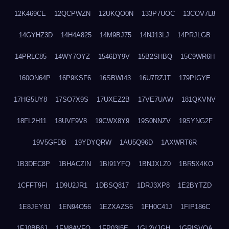
12K469CE
12QCPWZN
12UKQO0N
133P7UOC
13COV7L8
14GYHZ3D
14H4A825
14M9BJ75
14NJ13LJ
14PRJLGB
14PRLC85
14WY7OYZ
1546DY9V
15B2SHBQ
15C9WR6H
160ON64P
16P9KSF6
16SBWI43
16U7RZJT
179PIGYE
17HG5UY8
17SO7X9S
17UXEZ2B
17VE7UAW
181QKVNV
18FL2H11
18UVF9V8
19CWX8Y9
19S0NNZV
19SYNG2F
19V5GFDB
19YDYQRW
1AU5Q96D
1AXWRT6R
1B3DEC8P
1BHACZIN
1BI91YFQ
1BNJXLZ0
1BR5X4KO
1CFFT9FI
1D9U2JR1
1DBSQ817
1DRJ3XP8
1E2BYTZD
1E8JEY8J
1EN94O56
1EZXAZS6
1FH0C41J
1FIP186C
1FJ0BB6J
1FM8AVFQ
1FP03I5E
1GL2VJGH
1GRISVQA