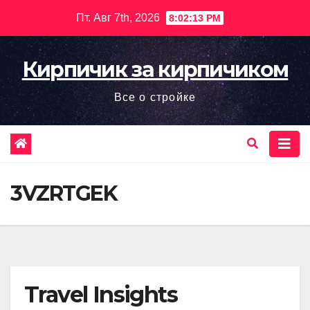
Перейти
Пт. Авг 7th, 2026
8:02:14 PM
к
содержимому
Кирпичик за кирпичиком
Все о стройке
3VZRTGEK
Travel Insights