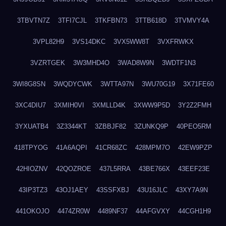
3TBVTN7Z
3TFI7CJL
3TKFBN73
3TTB618D
3TVMVY4A
3VPL82H9
3VS14DKC
3VX5WW8T
3VXFRWKX
3VZRTGEK
3W3MHD4O
3WAD8W9N
3WDTF1N3
3WI8G8SN
3WQDYCWK
3WTTA97N
3WU70G19
3X71FE60
3XC4DIU7
3XMIH0VI
3XMLLD4K
3XWW9P5D
3Y2Z2FMH
3YXUATB4
3Z3344KT
3ZBBJF82
3ZUNKQ9P
40PEO5RM
418TPYOG
41A6AQPI
41CR68ZC
428MPM7O
42EW9PZP
42HIOZNV
42QOZROE
437L5RRA
43BE766X
43EEF23E
43IP3TZ3
43OJ1AEY
43SSFXBJ
43U16JLC
43XY7A9N
441OKOJO
4474ZR0W
4489NF37
44AFGVXY
44CGH1H9