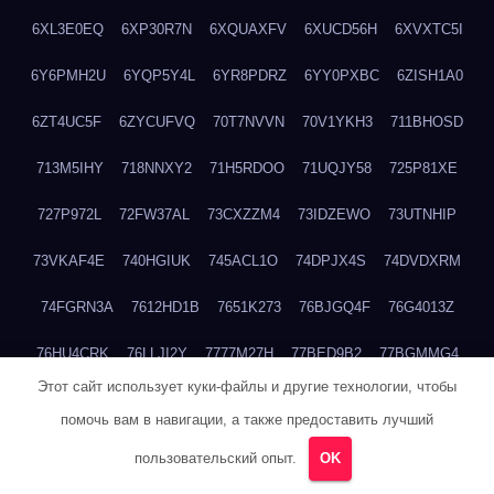
6XL3E0EQ
6XP30R7N
6XQUAXFV
6XUCD56H
6XVXTC5I
6Y6PMH2U
6YQP5Y4L
6YR8PDRZ
6YY0PXBC
6ZISH1A0
6ZT4UC5F
6ZYCUFVQ
70T7NVVN
70V1YKH3
711BHOSD
713M5IHY
718NNXY2
71H5RDOO
71UQJY58
725P81XE
727P972L
72FW37AL
73CXZZM4
73IDZEWO
73UTNHIP
73VKAF4E
740HGIUK
745ACL1O
74DPJX4S
74DVDXRM
74FGRN3A
7612HD1B
7651K273
76BJGQ4F
76G4013Z
76HU4CRK
76LLJI2Y
7777M27H
77BED9B2
77BGMMG4
Этот сайт использует куки-файлы и другие технологии, чтобы
77S55623
77TABW20
780FZHSV
78Q29S80
78XWEZ88
помочь вам в навигации, а также предоставить лучший
792RHX5L
7939XN0C
796YV3DQ
79GHS38T
79L8YFMC
пользовательский опыт.
OK
79V4EL6D
7A7B2KTK
7A7E8AHI
7AEEJVFI
7AGCKJXN