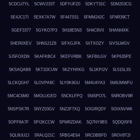
5CDCU7YL
5CWV233T
5DFYUFZ0
5DKYT31C
5DM253CG
5E4JC1TI
5EXK7A7W
5F447S51
5FMM242C
5FNR39CT
5GEF3377
5GYKO7P3
5H18E5N3
5H4C8VII
5HANI4XK
5HER0XEV
5HNS21Z8
5IFXGJFK
5IITXOZY
5IVSLWGV
5J5FOXDN
5KAFKBC4
5KEFVRBK
5KFBILGV
5KP635PE
5KSAQAB8
5KT1DCUW
5KZYHXKG
5L1KPI2V
5L515L3S
5LCKQGH7
5LOVPA8C
5LY0K9GU
5M4U4YA3
5M8JMWFU
5MC4C6M0
5MOLUGED
5NCKLFPQ
5NI5PO7L
5NROBV9R
5NSPSK7R
5NYZ03GV
5NZ2F7XQ
5OGIRQDY
5OIXNVW6
5OPF8A7F
5PI2KCCW
5PMRZDAK
5Q7NY9BS
5QDQI5F8
5QL8UU2J
5RALQ21C
5RBG4E64
5RCDBBFD
5ROV8T2I