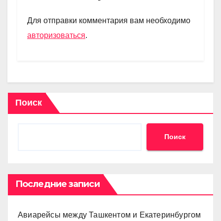
a
A
kl
в
m
p
a
и
Для отправки комментария вам необходимо
p
ss
ть
авторизоваться
.
ni
ki
Поиск
Поиск
Последние записи
Авиарейсы между Ташкентом и Екатеринбургом