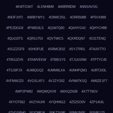
4KWTO3AT
4LXNH9M8
4M8RR8DW
4NNSAVOG
4NOFJHTI
4NRBYMY1
4O9WC0SL
4ORR508B
4P5VX889
4PE2DGG9
4PW810LS
4Q1M7Q60
4QAHYG43
4QHYCH8B
4QL610TS
4QRSJ753
4QVTMIC5
4QXRDQN7
4S31TENQ
4SGZZGF9
4SHI3FUE
4SRMCB32
4SYJTR01
4T4UXTTO
4T8GUZVK
4TAWVEKW
4TBBI1Y5
4TJ1ASNW
4TPTYC45
4TSJ6PJX
4U48QGQ2
4UMM8LXA
4UNHPQM1
4URT243L
4VFMWJZ0
4VGSLXPJ
4VJZYO02
4VNW7KSQ
4W6ZE1F7
4WP2PW82
4WQWQXX8
4WXQZN38
4X7TT8GV
4XYOT662
4XZYAUHI
4YQHH612
4Z52SO0V
4ZP14UIL
4ZVGSBH0
50JO9B1K
50KZ2V9P
50NNJN5E
50S8F1Z0