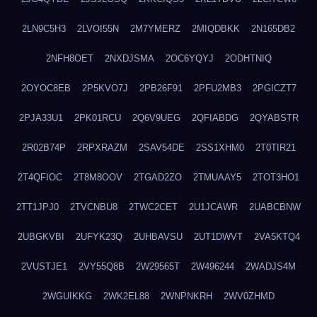
2LN9C5H3
2LVOI55N
2M7YMERZ
2MIQDBKK
2N165DB2
2NFH8OET
2NXDJSMA
2OC6YQYJ
2ODHTNIQ
2OYOC8EB
2P5KVO7J
2PB26F91
2PFU2MB3
2PGICZT7
2PJA33U1
2PK01RCU
2Q6V9UEG
2QFIABDG
2QYABSTR
2R02B74P
2RPXRAZM
2SAV54DE
2SS1XHM0
2T0TIR21
2T4QFIOC
2T8M8OOV
2TGAD2ZO
2TMUAAY5
2TOT3HO1
2TT1JPJ0
2TVCNBU8
2TWC2CET
2U1JCAWR
2UABCBNW
2UBGKVBI
2UFYK23Q
2UHBAVSU
2UT1DWVT
2VA5KTQ4
2VUSTJE1
2VY55Q8B
2W29565T
2W496244
2WADJS4M
2WGUIKKG
2WK2EL88
2WNPNKRH
2WV0ZHMD