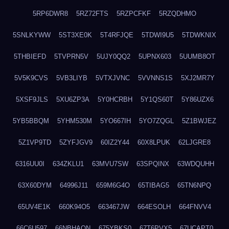
5RP6DWR8
5RZ72FTS
5RZPCFKF
5RZQDHMO
5SNLKYWW
5ST3XE0K
5T4RFJQE
5TDWI9U5
5TDWKNIX
5THBIEFD
5TVPRN5V
5UJY0QQ2
5UPNX603
5UUMB8OT
5V5K9CVS
5VB3LIYB
5VTXJVNC
5VVNNS1S
5XJ2MR7Y
5XSF9JLS
5XU6ZP3A
5Y0HCRBH
5Y1QS60T
5Y86UZX6
5YB5BBQM
5YHM530M
5YO667IH
5YO7ZQGL
5Z1BWJEZ
5Z1VP9TD
5ZYFJGV9
60IZ2Y44
60X8LPUK
62LJGRE8
6316UU0I
634ZKLU1
63MVU7SW
63SPQINX
63WDQUHH
63X60DYM
64996J11
659M6G4O
65TIBAG5
65TN6NPQ
65UV4E1K
660K94O5
663467JW
664ESOLH
664FNVV4
66C6U597
66NBHAON
675YBKS0
67T6PVX5
67UCAPT0