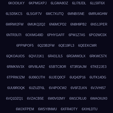
6KOOILKY
6KPMGXPJ
6LGMA8OZ
6LI78JDL
6LL59T6X
6LSD5KCS
6LSGIF7V
6MC7XUTQ
6MNBISNE
6MRU4GHW
6MRWI2FW
6MUKQ2Q2
6N6MCPD2
6N8H9PB2
6NS1JPER
6NTR3U7I
6OXMG49D
6PHYGAFF
6PM1Z7A5
6PO2WC0X
6PPNPOF5
6Q23B2FW
6QE19FL3
6QEEKCMR
6QKOAUOS
6QVIJ1K1
6R431JL5
6RGMWOLX
6RKWC57X
6RMKNV3X
6RV8LARZ
6SBTC8OR
6T3R3AJM
6TKE2JE3
6TPRWJZM
6U06OJTH
6UJEQ0CF
6UQ42P16
6UTK14DG
6UU9ROQK
6UZUZF6L
6V4POCW2
6V6FZLKN
6VJVHI57
6VQ1DZQ1
6VZACB5E
6W0V02MY
6W1CRLU0
6WAOIUX0
6WJXFPEM
6WSY8NWU
6XFR4OTY
6XIHLDTU