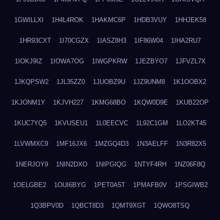
1GWILLXI
1H4L4ROK
1HAKMC6P
1HDB3VUY
1HHJEK58
1HR93CXT
1I70CGZX
1IASZ8H3
1IF86W04
1IHA2RU7
1IOKJ9IZ
1IOWA7OG
1IWGPKRW
1JEZBYO7
1JFVZL7X
1JKQPSW2
1JL35ZZ0
1JUOBZ9U
1JZ9UNM8
1K1OOBX2
1KJONM1Y
1KJVH227
1KMG68BO
1KQW0D9E
1KUB22OP
1KUC7YQ5
1KVUSEU1
1L0EECVC
1L92C1GM
1LO2KT45
1LVWMXC9
1MF16JX6
1MZGQ4D3
1N3AELFF
1N3R82X5
1NERJOY9
1NIN2DXO
1NIPGIQG
1NTYF4RH
1NZ06F8Q
1OELGBE2
1OUI6BYG
1PET0A5T
1PMAFB0V
1PSGIWB2
1Q3BPV0D
1QBCT8D3
1QMT9XGT
1QWO8TSQ