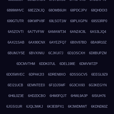
6899WHVC
68EZZKJQ
68OMB6UH
68PDCJPV
68QHDOI3
699GTUTR
69KWPV8F
69LSOT1W
69PLXGPN
69S53RP0
6A5ZOVTI
6A7TVFIW
6AMAWT34
6ANZ4C8L
6AS3LJQ4
6AX21SAB
6AX80CNX
6AYEZFQ7
6B0V87BD
6BA9R10Z
6BUMJY5E
6BVXINIU
6CJKUI7J
6D1OSCXH
6D8BUPZM
6DCMVTHM
6DDK07UL
6DEL198E
6DMVW7ZP
6DO5WVEC
6DPAK2I3
6DREN8XO
6DSSGCV5
6EEGL9Z9
6EI21UCB
6EMNTEE0
6F1DJ5WF
6G3CXI93
6G3KEGYN
6H6L0Z3E
6HD2DCBO
6HM0FQJT
6HWL9A3P
6I5IUH76
6JGSI1UR
6JQL3WKJ
6K3EBPX1
6K3WDMWT
6KDND60Z