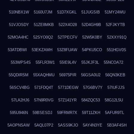
510NBX1W
5160U7JM
51D7XGKL
51JUGSIB
51MY24WU
51VJOSDY
51ZE8MKB
522X4O28
52D4GH9B
52FJKYTB
52MOA4HC
52SYO0Q2
52TPECFV
52W5K0BY
52XXY91Q
53ATDBWI
53EKZAMH
53Z8FUAW
54PKU5CO
551HGV0S
553WPS4S
55FLR3W1
55IE9L4V
55JKJF3L
55NCOA72
55QDIRSM
55XAQHMU
56975PIR
56GSA0U2
56QN3KEB
56SCV4BG
571FDQ4T
5771DEGW
57G6BV7Y
57IUFJJS
57LA2HJ6
57N9R0VG
57Z141YR
584ZQC53
58G12L5U
595U946N
59BSESDJ
59FRMR7X
59T11ZKH
5AFUR9TL
5AOPNSAW
5AQL07P2
5ASS9KJO
5AY4N3YE
5B3AF4SH