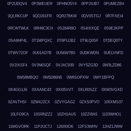
0P2UDQV4
0P3WEUER
0PHNO5Y4
0PPJIUB7
0PUMEZB4
0QLRKCUP
0QO261FR
0QR27BKM
0QV0STGJ
0R7FXEI4
0RCWTWLK
0RH9C3CH
0S284R8O
0S4IXXQE
0S9E2KPP
0SA9HP4L
0T1MPQXC
0T8PUJB2
0T9LQ0SF
0TDEQ0TY
0TWV72OF
0U01AD7B
0U56W7B0
0UDKWD5I
0UELVNFD
0V2IXSF4
0V3N6SQF
0VJAC930
0VY5ZG3D
0W3LZD86
0W58MBQO
0W5D86N5
0W8SOPXW
0WY1BFPQ
0X4GG1J6
0XAANC43
0XI05VVT
0XLR0SZZ
0XW3VGXD
0ZAVTHSI
0ZM4J2CX
0ZVYGAG2
0ZXS0PVO
105XMS37
10LFO9CA
10SRNZZ2
10ZH1AUS
10ZZI8A5
1103WHO1
11MGVORK
11P2UCTJ
126I93O6
12FS3WHV
12HZ1JWW