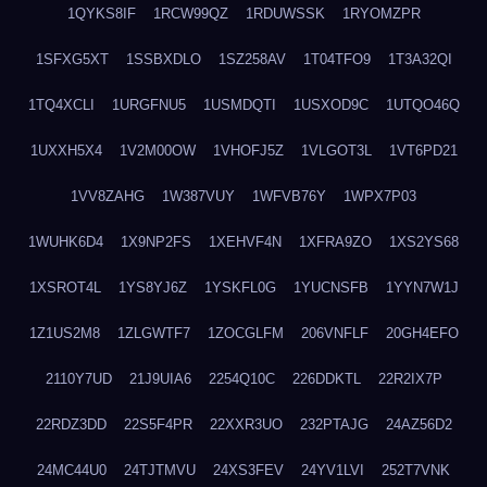
1QYKS8IF
1RCW99QZ
1RDUWSSK
1RYOMZPR
1SFXG5XT
1SSBXDLO
1SZ258AV
1T04TFO9
1T3A32QI
1TQ4XCLI
1URGFNU5
1USMDQTI
1USXOD9C
1UTQO46Q
1UXXH5X4
1V2M00OW
1VHOFJ5Z
1VLGOT3L
1VT6PD21
1VV8ZAHG
1W387VUY
1WFVB76Y
1WPX7P03
1WUHK6D4
1X9NP2FS
1XEHVF4N
1XFRA9ZO
1XS2YS68
1XSROT4L
1YS8YJ6Z
1YSKFL0G
1YUCNSFB
1YYN7W1J
1Z1US2M8
1ZLGWTF7
1ZOCGLFM
206VNFLF
20GH4EFO
2110Y7UD
21J9UIA6
2254Q10C
226DDKTL
22R2IX7P
22RDZ3DD
22S5F4PR
22XXR3UO
232PTAJG
24AZ56D2
24MC44U0
24TJTMVU
24XS3FEV
24YV1LVI
252T7VNK