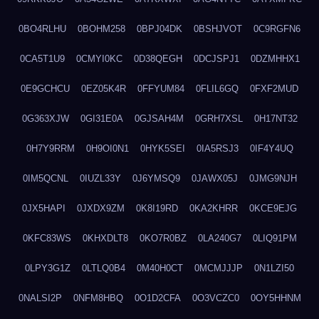
0BO4RLHU
0BOHM258
0BPJ04DK
0BSHJVOT
0C9RGFN6
0CA5T1U9
0CMYI0KC
0D38QEGH
0DCJSPJ1
0DZMHHX1
0E9GCHCU
0EZ05K4R
0FFYUM84
0FLIL6GQ
0FXF2MUD
0G363XJW
0GI31E0A
0GJSAH4M
0GRH7XSL
0H17NT32
0H7Y9RRM
0H9OI0N1
0HYK5SEI
0IA5RSJ3
0IF4Y4UQ
0IM5QCNL
0IUZL33Y
0J6YMSQ9
0JAWX05J
0JMG9NJH
0JX5HAPI
0JXDX9ZM
0K8I19RD
0KA2KHRR
0KCE9EJG
0KFC83WS
0KHXDLT8
0KO7R0BZ
0LA240G7
0LIQ91PM
0LPY3G1Z
0LTLQ0B4
0M40H0CT
0MCMJJJP
0N1LZI50
0NALSI2P
0NFM8HBQ
0O1D2CFA
0O3VCZC0
0OY5HHNM