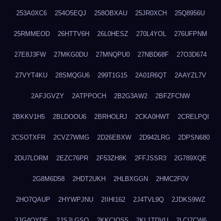
253A0XC6
254O5EQJ
258OBXAU
25JR0XCH
25Q8956U
25RMMEOD
26HTTV6H
26L0HESZ
270L4YOL
276UFPNM
27E8J3FW
27MKG0DU
27MNQPU0
27NBD68F
27O3D674
27VYT4KU
28SMQGU6
299T1G15
2A01R6QT
2AAYZL7V
2AFJGVZY
2ATPPOCH
2B2G3AW2
2BFZFCNW
2BKKV1H5
2BLDOOU6
2BRHOLRJ
2CKA0HWT
2CRELPQI
2CSOTXFR
2CVZ7WMG
2D26EBXW
2D942LRG
2DPSN680
2DU7LORM
2EZC76PR
2F53ZH8K
2FFJSSR3
2G789XQE
2G8M6D58
2HDT2UKH
2HLBXGGN
2HMC2F0V
2HO7QAUP
2HYWPJNU
2IIHI162
2J4TVL9Q
2JDKS9WZ
2JG4QYDE
2JSJLGSQ
2KKCIQS5
2KL1TDVU
2LCI7CW6