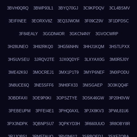
3BVH0QRQ
3BWP93L1
3BYQ70GJ
3C9KPDQV
3CL4BSMV
3EIFINEE
3EORXV8Z
3EQ3JWOM
3F09CZ9V
3F1DPDSC
3F84EALY
3GGDN4OR
3GKCN4NY
3GVOCWRP
3H28UNEO
3H92RKQ0
3HG56NHN
3HHJ1KQM
3HSTLPXX
3HSUVSEU
3JRQV2TE
3JX0QDYF
3LXYAX0G
3M0R5J0Y
3ME42K9J
3MOCREJ1
3MX1P1T9
3MYP6NEF
3N0IPODU
3N8UCE6Q
3NE5SFF6
3NH0FX33
3NISGAEP
3O3KQQ4F
3OBDFAXI
3OE9P0KI
3OPSZTYE
3OSK46GW
3P20H0VW
3PEBEUPM
3PFEI4E1
3PHQ0AXL
3PJX8KV3
3PWL81U6
3PX3NDPK
3QBNPSU7
3QPKYD3H
3R660UUO
3R8OBY8R
3RJJOB51
3RM5TAUQ
3RV0N612
3SRBQEDJ
3SXFZOBA