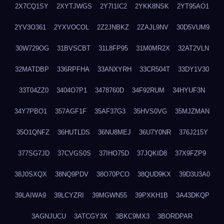
2X7CQ1SY
2XYTJWGS
2Y7I1IC2
2YKK8NSK
2YT95AO1
2YV3O361
2YXVOCOL
2Z2JNBKZ
2ZAJL9NV
30D5VUM9
30W729OG
31BVSCBT
31L8FP95
31M0MR2X
32AT2VLN
32MATDBP
336RPFHA
33ANXYRH
33CR504T
33DY1V30
33T04ZZ0
3404O7P1
3478760D
34F92RUM
34HYUF3N
34Y7PBO1
357AGF1F
35AF37G3
35HVS0VG
35MJZMAN
35O1QNFZ
36HUTLDS
36NU8MEJ
36U7Y0NR
376J215Y
377SG7JD
37CVGS0S
37IHO75D
37JQKID8
37X9FZP9
38J0SXQX
38NQ9PDV
38O70PCO
38QUD9KX
39D3U3A0
39LAIWA9
39LCYZRI
39MGWN55
39PXKH1B
3A43DKQP
3AGNJUCU
3ATCGY3X
3BKC9MX3
3BORDPAR