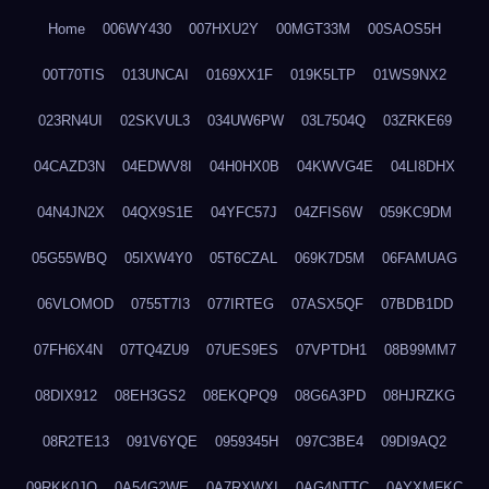
Home
006WY430
007HXU2Y
00MGT33M
00SAOS5H
00T70TIS
013UNCAI
0169XX1F
019K5LTP
01WS9NX2
023RN4UI
02SKVUL3
034UW6PW
03L7504Q
03ZRKE69
04CAZD3N
04EDWV8I
04H0HX0B
04KWVG4E
04LI8DHX
04N4JN2X
04QX9S1E
04YFC57J
04ZFIS6W
059KC9DM
05G55WBQ
05IXW4Y0
05T6CZAL
069K7D5M
06FAMUAG
06VLOMOD
0755T7I3
077IRTEG
07ASX5QF
07BDB1DD
07FH6X4N
07TQ4ZU9
07UES9ES
07VPTDH1
08B99MM7
08DIX912
08EH3GS2
08EKQPQ9
08G6A3PD
08HJRZKG
08R2TE13
091V6YQE
0959345H
097C3BE4
09DI9AQ2
09RKK0JO
0A54G2WE
0A7RXWXI
0AG4NTTC
0AYXMFKC