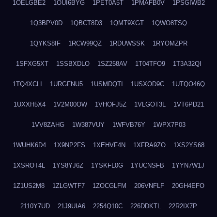
1OELGBE2
1OUI6BYG
1PET0A5T
1PMAFB0V
1PSGIWB2
1Q3BPV0D
1QBCT8D3
1QMT9XGT
1QWO8TSQ
1QYKS8IF
1RCW99QZ
1RDUWSSK
1RYOMZPR
1SFXG5XT
1SSBXDLO
1SZ258AV
1T04TFO9
1T3A32QI
1TQ4XCLI
1URGFNU5
1USMDQTI
1USXOD9C
1UTQO46Q
1UXXH5X4
1V2M00OW
1VHOFJ5Z
1VLGOT3L
1VT6PD21
1VV8ZAHG
1W387VUY
1WFVB76Y
1WPX7P03
1WUHK6D4
1X9NP2FS
1XEHVF4N
1XFRA9ZO
1XS2YS68
1XSROT4L
1YS8YJ6Z
1YSKFL0G
1YUCNSFB
1YYN7W1J
1Z1US2M8
1ZLGWTF7
1ZOCGLFM
206VNFLF
20GH4EFO
2110Y7UD
21J9UIA6
2254Q10C
226DDKTL
22R2IX7P