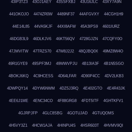
43IP3TZ3
43OJ1AEY
43SSFXBJ
43U16JLC
43XY7A9N
441OKOJO
4474ZR0W
4489NF37
44AFGVXY
44CGH1H9
44E14L85
44VA5KJF
44XI8AFW
45A3IPS9
4601IURZ
46DGB3L9
46DLKJV6
46KT56QV
4728GJZN
47CQFY0O
47JMVITW
47TRZS70
47W8J2J2
48QJBQ0X
49MZ8W4O
49R1GYE9
49SPF3MJ
49WWVPJU
4B13IA3F
4B1N5SGO
4BOKJ6KQ
4C9HCESS
4D64LFAR
4D90P4CC
4DV2LKB3
4DWPQY14
4DYW6NWM
4DZ5J3RQ
4E402GTO
4E4R43JK
4EE6J1ME
4ENC34CO
4F88GRG8
4FDT5ITF
4GHTKFV1
4GJRPJFP
4GLC8SBG
4GOTUJAD
4GTUQOMS
4H5VY3Z1
4HCW1AJA
4HINPU4S
4HSR603T
4HVMV9QI