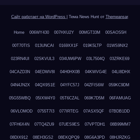
Сайт работает на WordPress
|
Тема News Hunt от
Themeansar
.
Home
006WY430
007HXU2Y
00MGT33M
00SAOS5H
00T70TIS
013UNCAI
0169XX1F
019K5LTP
01WS9NX2
023RN4UI
02SKVUL3
034UW6PW
03L7504Q
03ZRKE69
04CAZD3N
04EDWV8I
04H0HX0B
04KWVG4E
04LI8DHX
04N4JN2X
04QX9S1E
04YFC57J
04ZFIS6W
059KC9DM
05G55WBQ
05IXW4Y0
05T6CZAL
069K7D5M
06FAMUAG
06VLOMOD
0755T7I3
077IRTEG
07ASX5QF
07BDB1DD
07FH6X4N
07TQ4ZU9
07UES9ES
07VPTDH1
08B99MM7
08DIX912
08EH3GS2
08EKQPQ9
08G6A3PD
08HJRZKG