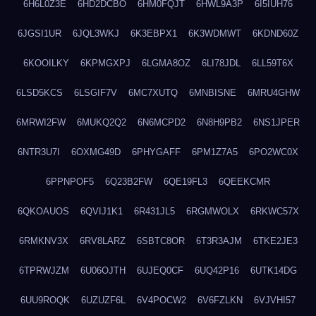
6H6L0Z3E
6HD2DCBO
6HM0FQJT
6HWL9A3P
6I5IUH76
6JGSI1UR
6JQL3WKJ
6K3EBPX1
6K3WDMWT
6KDND60Z
6KOOILKY
6KPMGXPJ
6LGMA8OZ
6LI78JDL
6LL59T6X
6LSD5KCS
6LSGIF7V
6MC7XUTQ
6MNBISNE
6MRU4GHW
6MRWI2FW
6MUKQ2Q2
6N6MCPD2
6N8H9PB2
6NS1JPER
6NTR3U7I
6OXMG49D
6PHYGAFF
6PM1Z7A5
6PO2WC0X
6PPNPOF5
6Q23B2FW
6QE19FL3
6QEEKCMR
6QKOAUOS
6QVIJ1K1
6R431JL5
6RGMWOLX
6RKWC57X
6RMKNV3X
6RV8LARZ
6SBTC8OR
6T3R3AJM
6TKE2JE3
6TPRWJZM
6U06OJTH
6UJEQ0CF
6UQ42P16
6UTK14DG
6UU9ROQK
6UZUZF6L
6V4POCW2
6V6FZLKN
6VJVHI57