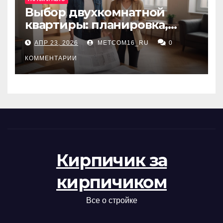
Выбор двухкомнатной
квартиры: планировка,
состояние жилья и
АПР 23, 2026
METCOM16_RU
0
проверка документов
КОММЕНТАРИИ
Кирпичик за
кирпичиком
Все о стройке