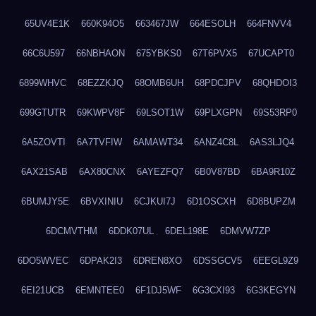
65UV4E1K
660K94O5
663467JW
664ESOLH
664FNVV4
66C6U597
66NBHAON
675YBKS0
67T6PVX5
67UCAPT0
6899WHVC
68EZZKJQ
68OMB6UH
68PDCJPV
68QHDOI3
699GTUTR
69KWPV8F
69LSOT1W
69PLXGPN
69S53RP0
6A5ZOVTI
6A7TVFIW
6AMAWT34
6ANZ4C8L
6AS3LJQ4
6AX21SAB
6AX80CNX
6AYEZFQ7
6B0V87BD
6BA9R10Z
6BUMJY5E
6BVXINIU
6CJKUI7J
6D1OSCXH
6D8BUPZM
6DCMVTHM
6DDK07UL
6DEL198E
6DMVW7ZP
6DO5WVEC
6DPAK2I3
6DREN8XO
6DSSGCV5
6EEGL9Z9
6EI21UCB
6EMNTEE0
6F1DJ5WF
6G3CXI93
6G3KEGYN