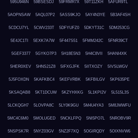
595U946N
59BSESDJ
59FRMR7X
59T11ZKH
5AFUR9TL
5AOPNSAW
5AQL07P2
5ASS9KJO
5AY4N3YE
5B3AF4SH
5CDCU7YL
5CWV233T
5DFYUFZ0
5DKYT31C
5DM253CG
5E4JC1TI
5EXK7A7W
5F447S51
5FMM242C
5FNR39CT
5GEF3377
5GYKO7P3
5H18E5N3
5H4C8VII
5HANI4XK
5HER0XEV
5HNS21Z8
5IFXGJFK
5IITXOZY
5IVSLWGV
5J5FOXDN
5KAFKBC4
5KEFVRBK
5KFBILGV
5KP635PE
5KSAQAB8
5KT1DCUW
5KZYHXKG
5L1KPI2V
5L515L3S
5LCKQGH7
5LOVPA8C
5LY0K9GU
5M4U4YA3
5M8JMWFU
5MC4C6M0
5MOLUGED
5NCKLFPQ
5NI5PO7L
5NROBV9R
5NSPSK7R
5NYZ03GV
5NZ2F7XQ
5OGIRQDY
5OIXNVW6