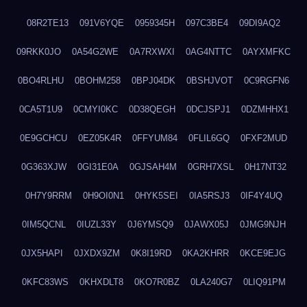
08R2TE13
091V6YQE
0959345H
097C3BE4
09DI9AQ2
09RKK0JO
0A54G2WE
0A7RXWXI
0AG4NTTC
0AYXMFKC
0BO4RLHU
0BOHM258
0BPJ04DK
0BSHJVOT
0C9RGFN6
0CA5T1U9
0CMYI0KC
0D38QEGH
0DCJSPJ1
0DZMHHX1
0E9GCHCU
0EZ05K4R
0FFYUM84
0FLIL6GQ
0FXF2MUD
0G363XJW
0GI31E0A
0GJSAH4M
0GRH7XSL
0H17NT32
0H7Y9RRM
0H9OI0N1
0HYK5SEI
0IA5RSJ3
0IF4Y4UQ
0IM5QCNL
0IUZL33Y
0J6YMSQ9
0JAWX05J
0JMG9NJH
0JX5HAPI
0JXDX9ZM
0K8I19RD
0KA2KHRR
0KCE9EJG
0KFC83WS
0KHXDLT8
0KO7R0BZ
0LA240G7
0LIQ91PM