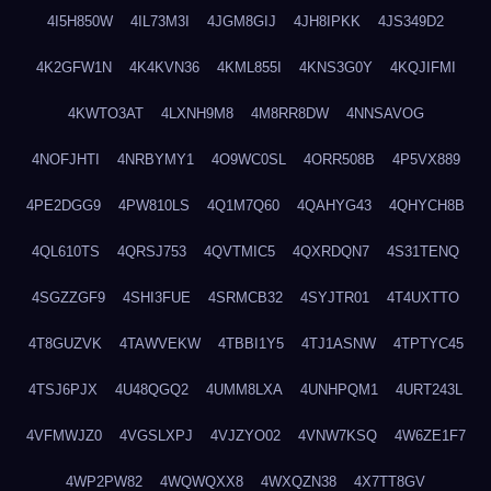
4I5H850W
4IL73M3I
4JGM8GIJ
4JH8IPKK
4JS349D2
4K2GFW1N
4K4KVN36
4KML855I
4KNS3G0Y
4KQJIFMI
4KWTO3AT
4LXNH9M8
4M8RR8DW
4NNSAVOG
4NOFJHTI
4NRBYMY1
4O9WC0SL
4ORR508B
4P5VX889
4PE2DGG9
4PW810LS
4Q1M7Q60
4QAHYG43
4QHYCH8B
4QL610TS
4QRSJ753
4QVTMIC5
4QXRDQN7
4S31TENQ
4SGZZGF9
4SHI3FUE
4SRMCB32
4SYJTR01
4T4UXTTO
4T8GUZVK
4TAWVEKW
4TBBI1Y5
4TJ1ASNW
4TPTYC45
4TSJ6PJX
4U48QGQ2
4UMM8LXA
4UNHPQM1
4URT243L
4VFMWJZ0
4VGSLXPJ
4VJZYO02
4VNW7KSQ
4W6ZE1F7
4WP2PW82
4WQWQXX8
4WXQZN38
4X7TT8GV