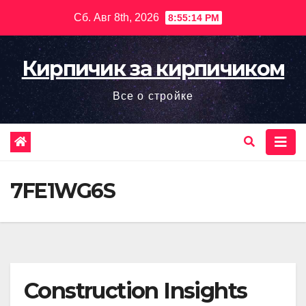
Перейти
Сб. Авг 8th, 2026
8:55:15 PM
к
содержимому
Кирпичик за кирпичиком
Все о стройке
7FE1WG6S
Construction Insights