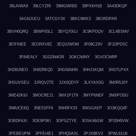
39LAIWA9
39LCYZRI
39MGWN55
39PXKH1B
3A43DKQP
3AGNJUCU
3ATCGY3X
3BKC9MX3
3BORDPAR
3BVH0QRQ
3BWP93L1
3BYQ70GJ
3C9KPDQV
3CL4BSMV
3EIFINEE
3EORXV8Z
3EQ3JWOM
3F09CZ9V
3F1DPDSC
3F84EALY
3GGDN4OR
3GKCN4NY
3GVOCWRP
3H28UNEO
3H92RKQ0
3HG56NHN
3HHJ1KQM
3HSTLPXX
3HSUVSEU
3JRQV2TE
3JX0QDYF
3LXYAX0G
3M0R5J0Y
3ME42K9J
3MOCREJ1
3MX1P1T9
3MYP6NEF
3N0IPODU
3N8UCE6Q
3NE5SFF6
3NH0FX33
3NISGAEP
3O3KQQ4F
3OBDFAXI
3OE9P0KI
3OPSZTYE
3OSK46GW
3P20H0VW
3PEBEUPM
3PFEI4E1
3PHQ0AXL
3PJX8KV3
3PWL81U6