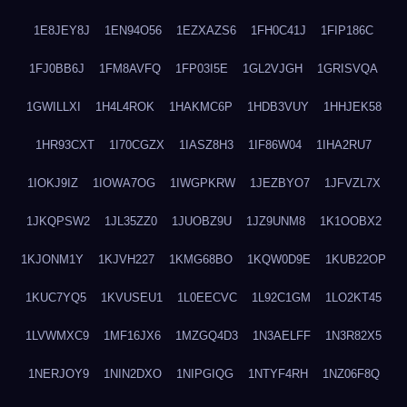
1E8JEY8J
1EN94O56
1EZXAZS6
1FH0C41J
1FIP186C
1FJ0BB6J
1FM8AVFQ
1FP03I5E
1GL2VJGH
1GRISVQA
1GWILLXI
1H4L4ROK
1HAKMC6P
1HDB3VUY
1HHJEK58
1HR93CXT
1I70CGZX
1IASZ8H3
1IF86W04
1IHA2RU7
1IOKJ9IZ
1IOWA7OG
1IWGPKRW
1JEZBYO7
1JFVZL7X
1JKQPSW2
1JL35ZZ0
1JUOBZ9U
1JZ9UNM8
1K1OOBX2
1KJONM1Y
1KJVH227
1KMG68BO
1KQW0D9E
1KUB22OP
1KUC7YQ5
1KVUSEU1
1L0EECVC
1L92C1GM
1LO2KT45
1LVWMXC9
1MF16JX6
1MZGQ4D3
1N3AELFF
1N3R82X5
1NERJOY9
1NIN2DXO
1NIPGIQG
1NTYF4RH
1NZ06F8Q