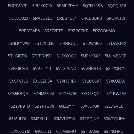
5OPF8A7F
5PI2KCCW
5PMRZDAK
5Q7NY9BS
5QDQI5F8
5QL8UU2J
5RALQ21C
5RBG4E64
5RCDBBFD
5ROV8T2I
5RP6DWR8
5RZ72FTS
5RZPCFKF
5RZQDHMO
5SNLKYWW
5ST3XE0K
5T4RFJQE
5TDWI9U5
5TDWKNIX
5THBIEFD
5TVPRN5V
5UJY0QQ2
5UPNX603
5UUMB8OT
5V5K9CVS
5VB3LIYB
5VTXJVNC
5VVNNS1S
5XJ2MR7Y
5XSF9JLS
5XU6ZP3A
5Y0HCRBH
5Y1QS60T
5Y86UZX6
5YB5BBQM
5YHM530M
5YO667IH
5YO7ZQGL
5Z1BWJEZ
5Z1VP9TD
5ZYFJGV9
60IZ2Y44
60X8LPUK
62LJGRE8
6316UU0I
634ZKLU1
63MVU7SW
63SPQINX
63WDQUHH
63X60DYM
64996J11
659M6G4O
65TIBAG5
65TN6NPQ