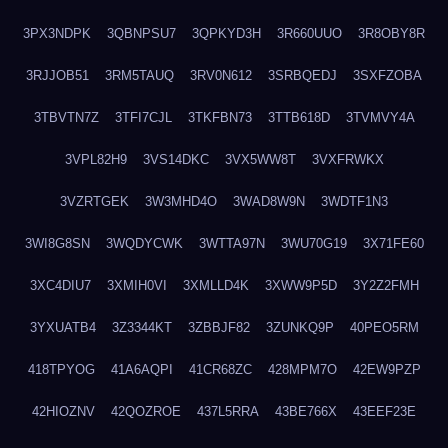
3PX3NDPK
3QBNPSU7
3QPKYD3H
3R660UUO
3R8OBY8R
3RJJOB51
3RM5TAUQ
3RV0N612
3SRBQEDJ
3SXFZOBA
3TBVTN7Z
3TFI7CJL
3TKFBN73
3TTB618D
3TVMVY4A
3VPL82H9
3VS14DKC
3VX5WW8T
3VXFRWKX
3VZRTGEK
3W3MHD4O
3WAD8W9N
3WDTF1N3
3WI8G8SN
3WQDYCWK
3WTTA97N
3WU70G19
3X71FE60
3XC4DIU7
3XMIH0VI
3XMLLD4K
3XWW9P5D
3Y2Z2FMH
3YXUATB4
3Z3344KT
3ZBBJF82
3ZUNKQ9P
40PEO5RM
418TPYOG
41A6AQPI
41CR68ZC
428MPM7O
42EW9PZP
42HIOZNV
42QOZROE
437L5RRA
43BE766X
43EEF23E