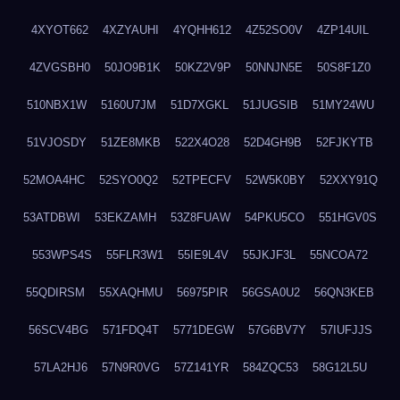
4XYOT662
4XZYAUHI
4YQHH612
4Z52SO0V
4ZP14UIL
4ZVGSBH0
50JO9B1K
50KZ2V9P
50NNJN5E
50S8F1Z0
510NBX1W
5160U7JM
51D7XGKL
51JUGSIB
51MY24WU
51VJOSDY
51ZE8MKB
522X4O28
52D4GH9B
52FJKYTB
52MOA4HC
52SYO0Q2
52TPECFV
52W5K0BY
52XXY91Q
53ATDBWI
53EKZAMH
53Z8FUAW
54PKU5CO
551HGV0S
553WPS4S
55FLR3W1
55IE9L4V
55JKJF3L
55NCOA72
55QDIRSM
55XAQHMU
56975PIR
56GSA0U2
56QN3KEB
56SCV4BG
571FDQ4T
5771DEGW
57G6BV7Y
57IUFJJS
57LA2HJ6
57N9R0VG
57Z141YR
584ZQC53
58G12L5U