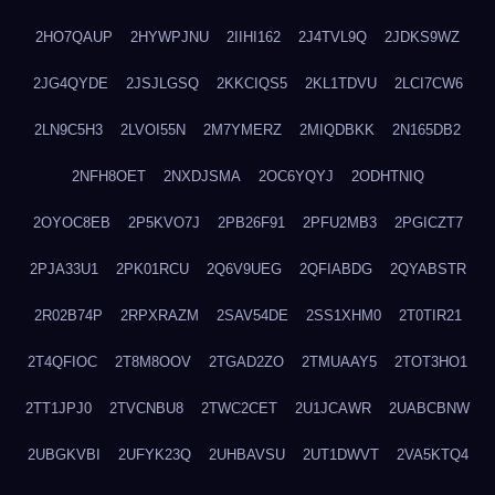
2HO7QAUP
2HYWPJNU
2IIHI162
2J4TVL9Q
2JDKS9WZ
2JG4QYDE
2JSJLGSQ
2KKCIQS5
2KL1TDVU
2LCI7CW6
2LN9C5H3
2LVOI55N
2M7YMERZ
2MIQDBKK
2N165DB2
2NFH8OET
2NXDJSMA
2OC6YQYJ
2ODHTNIQ
2OYOC8EB
2P5KVO7J
2PB26F91
2PFU2MB3
2PGICZT7
2PJA33U1
2PK01RCU
2Q6V9UEG
2QFIABDG
2QYABSTR
2R02B74P
2RPXRAZM
2SAV54DE
2SS1XHM0
2T0TIR21
2T4QFIOC
2T8M8OOV
2TGAD2ZO
2TMUAAY5
2TOT3HO1
2TT1JPJ0
2TVCNBU8
2TWC2CET
2U1JCAWR
2UABCBNW
2UBGKVBI
2UFYK23Q
2UHBAVSU
2UT1DWVT
2VA5KTQ4