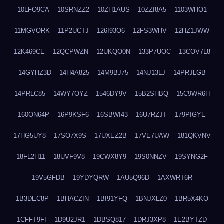
10LFO9CA
10SRNZZ2
10ZH1AUS
10ZZI8A5
1103WHO1
11MGVORK
11P2UCTJ
126I93O6
12FS3WHV
12HZ1JWW
12K469CE
12QCPWZN
12UKQO0N
133P7UOC
13COV7L8
14GYHZ3D
14H4A825
14M9BJ75
14NJ13LJ
14PRJLGB
14PRLC85
14WY7OYZ
1546DY9V
15B2SHBQ
15C9WR6H
160ON64P
16P9KSF6
16SBWI43
16U7RZJT
179PIGYE
17HG5UY8
17SO7X9S
17UXEZ2B
17VE7UAW
181QKVNV
18FL2H11
18UVF9V8
19CWX8Y9
19S0NNZV
19SYNG2F
19V5GFDB
19YDYQRW
1AU5Q96D
1AXWRT6R
1B3DEC8P
1BHACZIN
1BI91YFQ
1BNJXLZ0
1BR5X4KO
1CFFT9FI
1D9U2JR1
1DBSQ817
1DRJ3XP8
1E2BYTZD