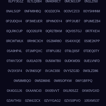
0LPY3G1Z
0LTLQ0B4
0M40H0CT
0MCMJJJP
0N1LZI50
0NALSI2P
0NFM8HBQ
0O1D2CFA
0O3VCZC0
0OY5HHNM
0P2UDQV4
0P3WEUER
0PHNO5Y4
0PPJIUB7
0PUMEZB4
0QLRKCUP
0QO261FR
0QR27BKM
0QV0STGJ
0R7FXEI4
0RCWTWLK
0RH9C3CH
0S284R8O
0S4IXXQE
0S9E2KPP
0SA9HP4L
0T1MPQXC
0T8PUJB2
0T9LQ0SF
0TDEQ0TY
0TWV72OF
0U01AD7B
0U56W7B0
0UDKWD5I
0UELVNFD
0V2IXSF4
0V3N6SQF
0VJAC930
0VY5ZG3D
0W3LZD86
0W58MBQO
0W5D86N5
0W8SOPXW
0WY1BFPQ
0X4GG1J6
0XAANC43
0XI05VVT
0XLR0SZZ
0XW3VGXD
0ZAVTHSI
0ZM4J2CX
0ZVYGAG2
0ZXS0PVO
105XMS37