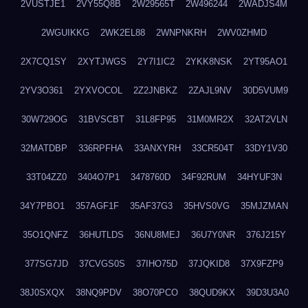
2VUSTJE1
2VY55Q8B
2W29565T
2W496244
2WADJS4M
2WGUIKKG
2WK2EL88
2WNPNKRH
2WV0ZHMD
2X7CQ1SY
2XYTJWGS
2Y7I1IC2
2YKK8NSK
2YT95AO1
2YV3O361
2YXVOCOL
2Z2JNBKZ
2ZAJL9NV
30D5VUM9
30W729OG
31BVSCBT
31L8FP95
31M0MR2X
32AT2VLN
32MATDBP
336RPFHA
33ANXYRH
33CR504T
33DY1V30
33T04ZZ0
3404O7P1
3478760D
34F92RUM
34HYUF3N
34Y7PBO1
357AGF1F
35AF37G3
35HVS0VG
35MJZMAN
35O1QNFZ
36HUTLDS
36NU8MEJ
36U7Y0NR
376J215Y
377SG7JD
37CVGS0S
37IHO75D
37JQKID8
37X9FZP9
38J0SXQX
38NQ9PDV
38O70PCO
38QUD9KX
39D3U3A0