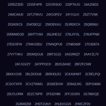
22RDZ3DD
22S5F4PR
22XXR3UO
232PTAJG
24AZ56D2
24MC44U0
24TJTMVU
24XS3FEV
24YV1LVI
252T7VNK
253A0XC6
254O5EQJ
258OBXAU
25JR0XCH
25Q8956U
25RMMEOD
26HTTV6H
26L0HESZ
270L4YOL
276UFPNM
27E8J3FW
27MKG0DU
27MNQPU0
27NBD68F
27O3D674
27VYT4KU
28SMQGU6
299T1G15
2A01R6QT
2AAYZL7V
2AFJGVZY
2ATPPOCH
2B2G3AW2
2BFZFCNW
2BKKV1H5
2BLDOOU6
2BRHOLRJ
2CKA0HWT
2CRELPQI
2CSOTXFR
2CVZ7WMG
2D26EBXW
2D942LRG
2DPSN680
2DU7LORM
2EZC76PR
2F53ZH8K
2FFJSSR3
2G789XQE
2G8M6D58
2HDT2UKH
2HLBXGGN
2HMC2F0V