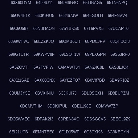
63X60DYM
64996J11
659M6G4O
65TIBAG5
65TN6NPQ
65UV4E1K
660K94O5
663467JW
664ESOLH
664FNVV4
66C6U597
66NBHAON
675YBKS0
67T6PVX5
67UCAPT0
6899WHVC
68EZZKJQ
68OMB6UH
68PDCJPV
68QHDOI3
699GTUTR
69KWPV8F
69LSOT1W
69PLXGPN
69S53RP0
6A5ZOVTI
6A7TVFIW
6AMAWT34
6ANZ4C8L
6AS3LJQ4
6AX21SAB
6AX80CNX
6AYEZFQ7
6B0V87BD
6BA9R10Z
6BUMJY5E
6BVXINIU
6CJKUI7J
6D1OSCXH
6D8BUPZM
6DCMVTHM
6DDK07UL
6DEL198E
6DMVW7ZP
6DO5WVEC
6DPAK2I3
6DREN8XO
6DSSGCV5
6EEGL9Z9
6EI21UCB
6EMNTEE0
6F1DJ5WF
6G3CXI93
6G3KEGYN