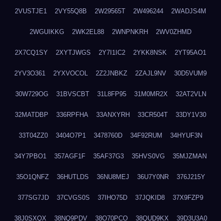
2VUSTJE1
2VY55Q8B
2W29565T
2W496244
2WADJS4M
2WGUIKKG
2WK2EL88
2WNPNKRH
2WV0ZHMD
2X7CQ1SY
2XYTJWGS
2Y7I1IC2
2YKK8NSK
2YT95AO1
2YV3O361
2YXVOCOL
2Z2JNBKZ
2ZAJL9NV
30D5VUM9
30W729OG
31BVSCBT
31L8FP95
31M0MR2X
32AT2VLN
32MATDBP
336RPFHA
33ANXYRH
33CR504T
33DY1V30
33T04ZZ0
3404O7P1
3478760D
34F92RUM
34HYUF3N
34Y7PBO1
357AGF1F
35AF37G3
35HVS0VG
35MJZMAN
35O1QNFZ
36HUTLDS
36NU8MEJ
36U7Y0NR
376J215Y
377SG7JD
37CVGS0S
37IHO75D
37JQKID8
37X9FZP9
38J0SXQX
38NQ9PDV
38O70PCO
38QUD9KX
39D3U3A0