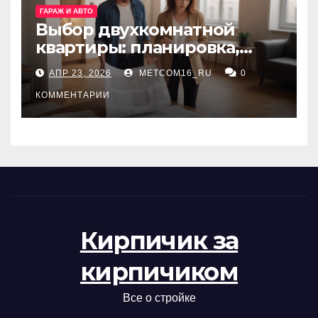
ГАРАЖ И АВТО
Выбор двухкомнатной
квартиры: планировка,
состояние жилья и
АПР 23, 2026
METCOM16_RU
0
проверка документов
КОММЕНТАРИИ
Кирпичик за
кирпичиком
Все о стройке