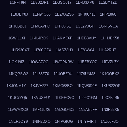
1CFFT9FI
1D9U2JR1
1DBSQ817
1DRJ3XP8
1E2BYTZD
1E8JEY8J
1EN94O56
1EZXAZS6
1FH0C41J
1FIP186C
1FJ0BB6J
1FM8AVFQ
1FP03I5E
1GL2VJGH
1GRISVQA
1GWILLXI
1H4L4ROK
1HAKMC6P
1HDB3VUY
1HHJEK58
1HR93CXT
1I70CGZX
1IASZ8H3
1IF86W04
1IHA2RU7
1IOKJ9IZ
1IOWA7OG
1IWGPKRW
1JEZBYO7
1JFVZL7X
1JKQPSW2
1JL35ZZ0
1JUOBZ9U
1JZ9UNM8
1K1OOBX2
1KJONM1Y
1KJVH227
1KMG68BO
1KQW0D9E
1KUB22OP
1KUC7YQ5
1KVUSEU1
1L0EECVC
1L92C1GM
1LO2KT45
1LVWMXC9
1MF16JX6
1MZGQ4D3
1N3AELFF
1N3R82X5
1NERJOY9
1NIN2DXO
1NIPGIQG
1NTYF4RH
1NZ06F8Q