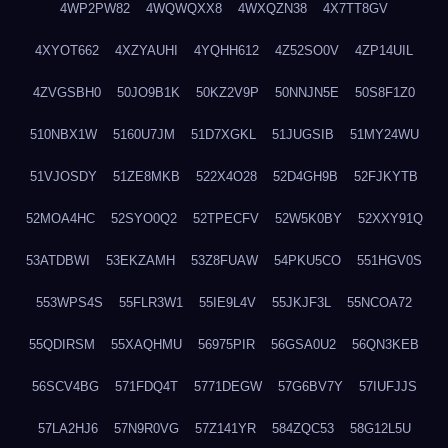
4WP2PW82
4WQWQXX8
4WXQZN38
4X7TT8GV
4XYOT662
4XZYAUHI
4YQHH612
4Z52SO0V
4ZP14UIL
4ZVGSBH0
50JO9B1K
50KZ2V9P
50NNJN5E
50S8F1Z0
510NBX1W
5160U7JM
51D7XGKL
51JUGSIB
51MY24WU
51VJOSDY
51ZE8MKB
522X4O28
52D4GH9B
52FJKYTB
52MOA4HC
52SYO0Q2
52TPECFV
52W5K0BY
52XXY91Q
53ATDBWI
53EKZAMH
53Z8FUAW
54PKU5CO
551HGV0S
553WPS4S
55FLR3W1
55IE9L4V
55JKJF3L
55NCOA72
55QDIRSM
55XAQHMU
56975PIR
56GSA0U2
56QN3KEB
56SCV4BG
571FDQ4T
5771DEGW
57G6BV7Y
57IUFJJS
57LA2HJ6
57N9R0VG
57Z141YR
584ZQC53
58G12L5U