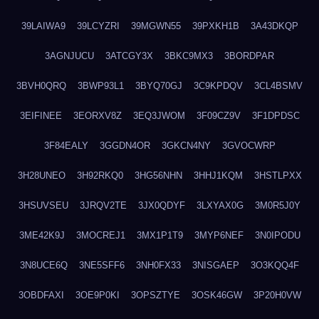
39LAIWA9
39LCYZRI
39MGWN55
39PXKH1B
3A43DKQP
3AGNJUCU
3ATCGY3X
3BKC9MX3
3BORDPAR
3BVH0QRQ
3BWP93L1
3BYQ70GJ
3C9KPDQV
3CL4BSMV
3EIFINEE
3EORXV8Z
3EQ3JWOM
3F09CZ9V
3F1DPDSC
3F84EALY
3GGDN4OR
3GKCN4NY
3GVOCWRP
3H28UNEO
3H92RKQ0
3HG56NHN
3HHJ1KQM
3HSTLPXX
3HSUVSEU
3JRQV2TE
3JX0QDYF
3LXYAX0G
3M0R5J0Y
3ME42K9J
3MOCREJ1
3MX1P1T9
3MYP6NEF
3N0IPODU
3N8UCE6Q
3NE5SFF6
3NH0FX33
3NISGAEP
3O3KQQ4F
3OBDFAXI
3OE9P0KI
3OPSZTYE
3OSK46GW
3P20H0VW