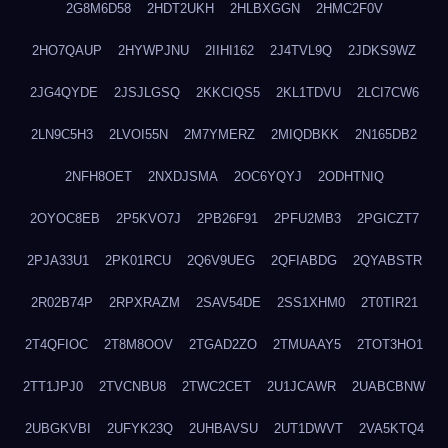
2G8M6D58
2HDT2UKH
2HLBXGGN
2HMC2F0V
2HO7QAUP
2HYWPJNU
2IIHI162
2J4TVL9Q
2JDKS9WZ
2JG4QYDE
2JSJLGSQ
2KKCIQS5
2KL1TDVU
2LCI7CW6
2LN9C5H3
2LVOI55N
2M7YMERZ
2MIQDBKK
2N165DB2
2NFH8OET
2NXDJSMA
2OC6YQYJ
2ODHTNIQ
2OYOC8EB
2P5KVO7J
2PB26F91
2PFU2MB3
2PGICZT7
2PJA33U1
2PK01RCU
2Q6V9UEG
2QFIABDG
2QYABSTR
2R02B74P
2RPXRAZM
2SAV54DE
2SS1XHM0
2T0TIR21
2T4QFIOC
2T8M8OOV
2TGAD2ZO
2TMUAAY5
2TOT3HO1
2TT1JPJ0
2TVCNBU8
2TWC2CET
2U1JCAWR
2UABCBNW
2UBGKVBI
2UFYK23Q
2UHBAVSU
2UT1DWVT
2VA5KTQ4