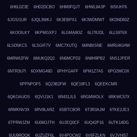
6H6L0Z3E
6HD2DCBO
6HM0FQJT
6HWL9A3P
6I5IUH76
6JGSI1UR
6JQL3WKJ
6K3EBPX1
6K3WDMWT
6KDND60Z
6KOOILKY
6KPMGXPJ
6LGMA8OZ
6LI78JDL
6LL59T6X
6LSD5KCS
6LSGIF7V
6MC7XUTQ
6MNBISNE
6MRU4GHW
6MRWI2FW
6MUKQ2Q2
6N6MCPD2
6N8H9PB2
6NS1JPER
6NTR3U7I
6OXMG49D
6PHYGAFF
6PM1Z7A5
6PO2WC0X
6PPNPOF5
6Q23B2FW
6QE19FL3
6QEEKCMR
6QKOAUOS
6QVIJ1K1
6R431JL5
6RGMWOLX
6RKWC57X
6RMKNV3X
6RV8LARZ
6SBTC8OR
6T3R3AJM
6TKE2JE3
6TPRWJZM
6U06OJTH
6UJEQ0CF
6UQ42P16
6UTK14DG
6UU9ROQK
6UZUZF6L
6V4POCW2
6V6FZLKN
6VJVHI57