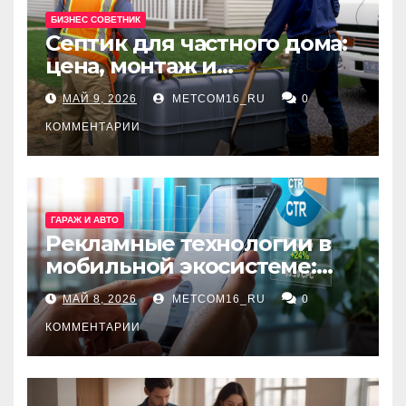
БИЗНЕС СОВЕТНИК
Септик для частного дома:
цена, монтаж и
организация автономной
МАЙ 9, 2026
METCOM16_RU
0
канализации
КОММЕНТАРИИ
ГАРАЖ И АВТО
Рекламные технологии в
мобильной экосистеме:
ключевые сервисы и
МАЙ 8, 2026
METCOM16_RU
0
принципы работы
КОММЕНТАРИИ