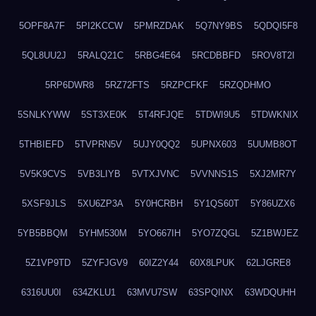
5OPF8A7F
5PI2KCCW
5PMRZDAK
5Q7NY9BS
5QDQI5F8
5QL8UU2J
5RALQ21C
5RBG4E64
5RCDBBFD
5ROV8T2I
5RP6DWR8
5RZ72FTS
5RZPCFKF
5RZQDHMO
5SNLKYWW
5ST3XE0K
5T4RFJQE
5TDWI9U5
5TDWKNIX
5THBIEFD
5TVPRN5V
5UJY0QQ2
5UPNX603
5UUMB8OT
5V5K9CVS
5VB3LIYB
5VTXJVNC
5VVNNS1S
5XJ2MR7Y
5XSF9JLS
5XU6ZP3A
5Y0HCRBH
5Y1QS60T
5Y86UZX6
5YB5BBQM
5YHM530M
5YO667IH
5YO7ZQGL
5Z1BWJEZ
5Z1VP9TD
5ZYFJGV9
60IZ2Y44
60X8LPUK
62LJGRE8
6316UU0I
634ZKLU1
63MVU7SW
63SPQINX
63WDQUHH