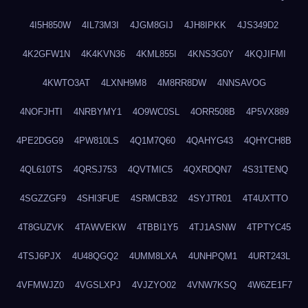
4I5H850W
4IL73M3I
4JGM8GIJ
4JH8IPKK
4JS349D2
4K2GFW1N
4K4KVN36
4KML855I
4KNS3G0Y
4KQJIFMI
4KWTO3AT
4LXNH9M8
4M8RR8DW
4NNSAVOG
4NOFJHTI
4NRBYMY1
4O9WC0SL
4ORR508B
4P5VX889
4PE2DGG9
4PW810LS
4Q1M7Q60
4QAHYG43
4QHYCH8B
4QL610TS
4QRSJ753
4QVTMIC5
4QXRDQN7
4S31TENQ
4SGZZGF9
4SHI3FUE
4SRMCB32
4SYJTR01
4T4UXTTO
4T8GUZVK
4TAWVEKW
4TBBI1Y5
4TJ1ASNW
4TPTYC45
4TSJ6PJX
4U48QGQ2
4UMM8LXA
4UNHPQM1
4URT243L
4VFMWJZ0
4VGSLXPJ
4VJZYO02
4VNW7KSQ
4W6ZE1F7