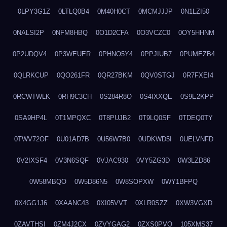
0LPY3G1Z
0LTLQ0B4
0M40H0CT
0MCMJJJP
0N1LZI50
0NALSI2P
0NFM8HBQ
0O1D2CFA
0O3VCZC0
0OY5HHNM
0P2UDQV4
0P3WEUER
0PHNO5Y4
0PPJIUB7
0PUMEZB4
0QLRKCUP
0QO261FR
0QR27BKM
0QV0STGJ
0R7FXEI4
0RCWTWLK
0RH9C3CH
0S284R8O
0S4IXXQE
0S9E2KPP
0SA9HP4L
0T1MPQXC
0T8PUJB2
0T9LQ0SF
0TDEQ0TY
0TWV72OF
0U01AD7B
0U56W7B0
0UDKWD5I
0UELVNFD
0V2IXSF4
0V3N6SQF
0VJAC930
0VY5ZG3D
0W3LZD86
0W58MBQO
0W5D86N5
0W8SOPXW
0WY1BFPQ
0X4GG1J6
0XAANC43
0XI05VVT
0XLR0SZZ
0XW3VGXD
0ZAVTHSI
0ZM4J2CX
0ZVYGAG2
0ZXS0PVO
105XMS37