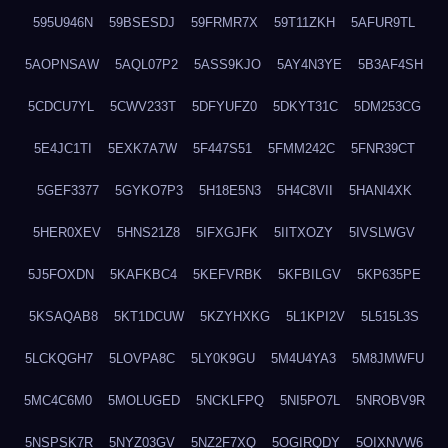
595U946N
59BSESDJ
59FRMR7X
59T11ZKH
5AFUR9TL
5AOPNSAW
5AQL07P2
5ASS9KJO
5AY4N3YE
5B3AF4SH
5CDCU7YL
5CWV233T
5DFYUFZ0
5DKYT31C
5DM253CG
5E4JC1TI
5EXK7A7W
5F447S51
5FMM242C
5FNR39CT
5GEF3377
5GYKO7P3
5H18E5N3
5H4C8VII
5HANI4XK
5HER0XEV
5HNS21Z8
5IFXGJFK
5IITXOZY
5IVSLWGV
5J5FOXDN
5KAFKBC4
5KEFVRBK
5KFBILGV
5KP635PE
5KSAQAB8
5KT1DCUW
5KZYHXKG
5L1KPI2V
5L515L3S
5LCKQGH7
5LOVPA8C
5LY0K9GU
5M4U4YA3
5M8JMWFU
5MC4C6M0
5MOLUGED
5NCKLFPQ
5NI5PO7L
5NROBV9R
5NSPSK7R
5NYZ03GV
5NZ2F7XQ
5OGIRQDY
5OIXNVW6