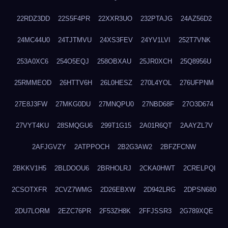
22RDZ3DD
22S5F4PR
22XXR3UO
232PTAJG
24AZ56D2
24MC44U0
24TJTMVU
24XS3FEV
24YV1LVI
252T7VNK
253A0XC6
254O5EQJ
258OBXAU
25JR0XCH
25Q8956U
25RMMEOD
26HTTV6H
26L0HESZ
270L4YOL
276UFPNM
27E8J3FW
27MKG0DU
27MNQPU0
27NBD68F
27O3D674
27VYT4KU
28SMQGU6
299T1G15
2A01R6QT
2AAYZL7V
2AFJGVZY
2ATPPOCH
2B2G3AW2
2BFZFCNW
2BKKV1H5
2BLDOOU6
2BRHOLRJ
2CKA0HWT
2CRELPQI
2CSOTXFR
2CVZ7WMG
2D26EBXW
2D942LRG
2DPSN680
2DU7LORM
2EZC76PR
2F53ZH8K
2FFJSSR3
2G789XQE