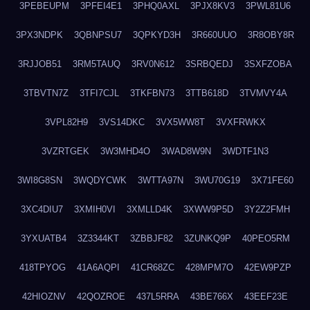
3PEBEUPM
3PFEI4E1
3PHQ0AXL
3PJX8KV3
3PWL81U6
3PX3NDPK
3QBNPSU7
3QPKYD3H
3R660UUO
3R8OBY8R
3RJJOB51
3RM5TAUQ
3RV0N612
3SRBQEDJ
3SXFZOBA
3TBVTN7Z
3TFI7CJL
3TKFBN73
3TTB618D
3TVMVY4A
3VPL82H9
3VS14DKC
3VX5WW8T
3VXFRWKX
3VZRTGEK
3W3MHD4O
3WAD8W9N
3WDTF1N3
3WI8G8SN
3WQDYCWK
3WTTA97N
3WU70G19
3X71FE60
3XC4DIU7
3XMIH0VI
3XMLLD4K
3XWW9P5D
3Y2Z2FMH
3YXUATB4
3Z3344KT
3ZBBJF82
3ZUNKQ9P
40PEO5RM
418TPYOG
41A6AQPI
41CR68ZC
428MPM7O
42EW9PZP
42HIOZNV
42QOZROE
437L5RRA
43BE766X
43EEF23E