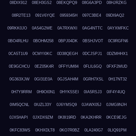
08DIX912
08EH3GS2
08EKQPQ9
08G6A3PD
08HJRZKG
08R2TE13
091V6YQE
0959345H
097C3BE4
09DI9AQ2
09RKK0JO
0A54G2WE
0A7RXWXI
0AG4NTTC
0AYXMFKC
0BO4RLHU
0BOHM258
0BPJ04DK
0BSHJVOT
0C9RGFN6
0CA5T1U9
0CMYI0KC
0D38QEGH
0DCJSPJ1
0DZMHHX1
0E9GCHCU
0EZ05K4R
0FFYUM84
0FLIL6GQ
0FXF2MUD
0G363XJW
0GI31E0A
0GJSAH4M
0GRH7XSL
0H17NT32
0H7Y9RRM
0H9OI0N1
0HYK5SEI
0IA5RSJ3
0IF4Y4UQ
0IM5QCNL
0IUZL33Y
0J6YMSQ9
0JAWX05J
0JMG9NJH
0JX5HAPI
0JXDX9ZM
0K8I19RD
0KA2KHRR
0KCE9EJG
0KFC83WS
0KHXDLT8
0KO7R0BZ
0LA240G7
0LIQ91PM