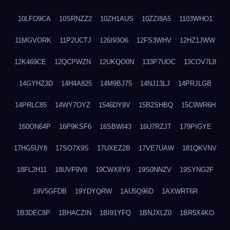
10LFO9CA
10SRNZZ2
10ZH1AUS
10ZZI8A5
1103WHO1
11MGVORK
11P2UCTJ
126I93O6
12FS3WHV
12HZ1JWW
12K469CE
12QCPWZN
12UKQO0N
133P7UOC
13COV7L8
14GYHZ3D
14H4A825
14M9BJ75
14NJ13LJ
14PRJLGB
14PRLC85
14WY7OYZ
1546DY9V
15B2SHBQ
15C9WR6H
160ON64P
16P9KSF6
16SBWI43
16U7RZJT
179PIGYE
17HG5UY8
17SO7X9S
17UXEZ2B
17VE7UAW
181QKVNV
18FL2H11
18UVF9V8
19CWX8Y9
19S0NNZV
19SYNG2F
19V5GFDB
19YDYQRW
1AU5Q96D
1AXWRT6R
1B3DEC8P
1BHACZIN
1BI91YFQ
1BNJXLZ0
1BR5X4KO