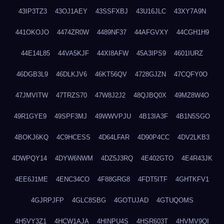
43IP3TZ3
43OJ1AEY
43SSFXBJ
43U16JLC
43XY7A9N
441OKOJO
4474ZR0W
4489NF37
44AFGVXY
44CGH1H9
44E14L85
44VA5KJF
44XI8AFW
45A3IPS9
4601IURZ
46DGB3L9
46DLKJV6
46KT56QV
4728GJZN
47CQFY0O
47JMVITW
47TRZS70
47W8J2J2
48QJBQ0X
49MZ8W4O
49R1GYE9
49SPF3MJ
49WWVPJU
4B13IA3F
4B1N5SGO
4BOKJ6KQ
4C9HCESS
4D64LFAR
4D90P4CC
4DV2LKB3
4DWPQY14
4DYW6NWM
4DZ5J3RQ
4E402GTO
4E4R43JK
4EE6J1ME
4ENC34CO
4F88GRG8
4FDT5ITF
4GHTKFV1
4GJRPJFP
4GLC8SBG
4GOTUJAD
4GTUQOMS
4H5VY3Z1
4HCW1AJA
4HINPU4S
4HSR603T
4HVMV9QI