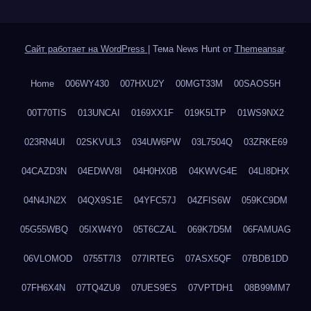
Сайт работает на WordPress
|
Тема News Hunt от
Themeansar
.
Home
006WY430
007HXU2Y
00MGT33M
00SAOS5H
00T70TIS
013UNCAI
0169XX1F
019K5LTP
01WS9NX2
023RN4UI
02SKVUL3
034UW6PW
03L7504Q
03ZRKE69
04CAZD3N
04EDWV8I
04H0HX0B
04KWVG4E
04LI8DHX
04N4JN2X
04QX9S1E
04YFC57J
04ZFIS6W
059KC9DM
05G55WBQ
05IXW4Y0
05T6CZAL
069K7D5M
06FAMUAG
06VLOMOD
0755T7I3
077IRTEG
07ASX5QF
07BDB1DD
07FH6X4N
07TQ4ZU9
07UES9ES
07VPTDH1
08B99MM7