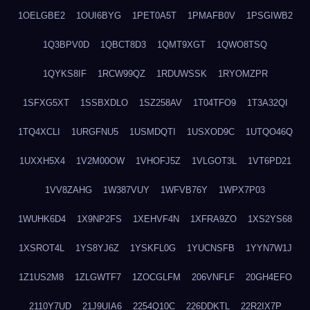
1OELGBE2
1OUI6BYG
1PET0A5T
1PMAFB0V
1PSGIWB2
1Q3BPV0D
1QBCT8D3
1QMT9XGT
1QWO8TSQ
1QYKS8IF
1RCW99QZ
1RDUWSSK
1RYOMZPR
1SFXG5XT
1SSBXDLO
1SZ258AV
1T04TFO9
1T3A32QI
1TQ4XCLI
1URGFNU5
1USMDQTI
1USXOD9C
1UTQO46Q
1UXXH5X4
1V2M00OW
1VHOFJ5Z
1VLGOT3L
1VT6PD21
1VV8ZAHG
1W387VUY
1WFVB76Y
1WPX7P03
1WUHK6D4
1X9NP2FS
1XEHVF4N
1XFRA9ZO
1XS2YS68
1XSROT4L
1YS8YJ6Z
1YSKFL0G
1YUCNSFB
1YYN7W1J
1Z1US2M8
1ZLGWTF7
1ZOCGLFM
206VNFLF
20GH4EFO
2110Y7UD
21J9UIA6
2254Q10C
226DDKTL
22R2IX7P