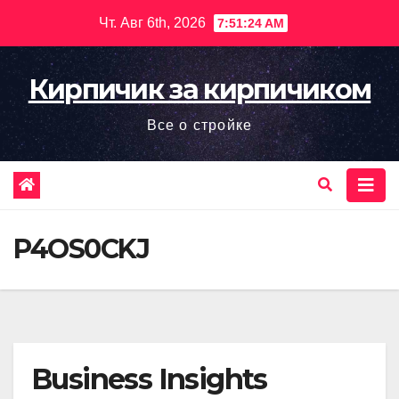
Перейти
Чт. Авг 6th, 2026
7:51:25 AM
к
содержимому
Кирпичик за кирпичиком
Все о стройке
P4OS0CKJ
Business Insights