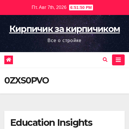
Перейти
Пт. Авг 7th, 2026
6:51:51 PM
к
содержимому
Кирпичик за кирпичиком
Все о стройке
0ZXS0PVO
Education Insights