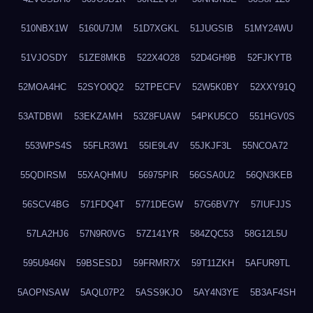
510NBX1W
5160U7JM
51D7XGKL
51JUGSIB
51MY24WU
51VJOSDY
51ZE8MKB
522X4O28
52D4GH9B
52FJKYTB
52MOA4HC
52SYO0Q2
52TPECFV
52W5K0BY
52XXY91Q
53ATDBWI
53EKZAMH
53Z8FUAW
54PKU5CO
551HGV0S
553WPS4S
55FLR3W1
55IE9L4V
55JKJF3L
55NCOA72
55QDIRSM
55XAQHMU
56975PIR
56GSA0U2
56QN3KEB
56SCV4BG
571FDQ4T
5771DEGW
57G6BV7Y
57IUFJJS
57LA2HJ6
57N9R0VG
57Z141YR
584ZQC53
58G12L5U
595U946N
59BSESDJ
59FRMR7X
59T11ZKH
5AFUR9TL
5AOPNSAW
5AQL07P2
5ASS9KJO
5AY4N3YE
5B3AF4SH