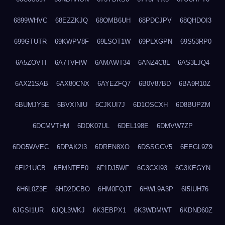
6899WHVC
68EZZKJQ
68OMB6UH
68PDCJPV
68QHDOI3
699GTUTR
69KWPV8F
69LSOT1W
69PLXGPN
69S53RP0
6A5ZOVTI
6A7TVFIW
6AMAWT34
6ANZ4C8L
6AS3LJQ4
6AX21SAB
6AX80CNX
6AYEZFQ7
6B0V87BD
6BA9R10Z
6BUMJY5E
6BVXINIU
6CJKUI7J
6D1OSCXH
6D8BUPZM
6DCMVTHM
6DDK07UL
6DEL198E
6DMVW7ZP
6DO5WVEC
6DPAK2I3
6DREN8XO
6DSSGCV5
6EEGL9Z9
6EI21UCB
6EMNTEE0
6F1DJ5WF
6G3CXI93
6G3KEGYN
6H6L0Z3E
6HD2DCBO
6HM0FQJT
6HWL9A3P
6I5IUH76
6JGSI1UR
6JQL3WKJ
6K3EBPX1
6K3WDMWT
6KDND60Z