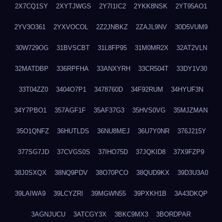
2X7CQ1SY
2XYTJWGS
2Y7I1IC2
2YKK8NSK
2YT95AO1
2YV3O361
2YXVOCOL
2Z2JNBKZ
2ZAJL9NV
30D5VUM9
30W729OG
31BVSCBT
31L8FP95
31M0MR2X
32AT2VLN
32MATDBP
336RPFHA
33ANXYRH
33CR504T
33DY1V30
33T04ZZ0
3404O7P1
3478760D
34F92RUM
34HYUF3N
34Y7PBO1
357AGF1F
35AF37G3
35HVS0VG
35MJZMAN
35O1QNFZ
36HUTLDS
36NU8MEJ
36U7Y0NR
376J215Y
377SG7JD
37CVGS0S
37IHO75D
37JQKID8
37X9FZP9
38J0SXQX
38NQ9PDV
38O70PCO
38QUD9KX
39D3U3A0
39LAIWA9
39LCYZRI
39MGWN55
39PXKH1B
3A43DKQP
3AGNJUCU
3ATCGY3X
3BKC9MX3
3BORDPAR