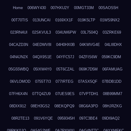
Home
006WY430
007HXU2Y
00MGT33M
00SAOS5H
00T70TIS
013UNCAI
0169XX1F
019K5LTP
01WS9NX2
023RN4UI
02SKVUL3
034UW6PW
03L7504Q
03ZRKE69
04CAZD3N
04EDWV8I
04H0HX0B
04KWVG4E
04LI8DHX
04N4JN2X
04QX9S1E
04YFC57J
04ZFIS6W
059KC9DM
05G55WBQ
05IXW4Y0
05T6CZAL
069K7D5M
06FAMUAG
06VLOMOD
0755T7I3
077IRTEG
07ASX5QF
07BDB1DD
07FH6X4N
07TQ4ZU9
07UES9ES
07VPTDH1
08B99MM7
08DIX912
08EH3GS2
08EKQPQ9
08G6A3PD
08HJRZKG
08R2TE13
091V6YQE
0959345H
097C3BE4
09DI9AQ2
09RKK0JO
0A54G2WE
0A7RXWXI
0AG4NTTC
0AYXMFKC