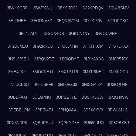
3BVH0QRQ
3BWP93L1
3BYQ70GJ
3C9KPDQV
3CL4BSMV
3EIFINEE
3EORXV8Z
3EQ3JWOM
3F09CZ9V
3F1DPDSC
3F84EALY
3GGDN4OR
3GKCN4NY
3GVOCWRP
3H28UNEO
3H92RKQ0
3HG56NHN
3HHJ1KQM
3HSTLPXX
3HSUVSEU
3JRQV2TE
3JX0QDYF
3LXYAX0G
3M0R5J0Y
3ME42K9J
3MOCREJ1
3MX1P1T9
3MYP6NEF
3N0IPODU
3N8UCE6Q
3NE5SFF6
3NH0FX33
3NISGAEP
3O3KQQ4F
3OBDFAXI
3OE9P0KI
3OPSZTYE
3OSK46GW
3P20H0VW
3PEBEUPM
3PFEI4E1
3PHQ0AXL
3PJX8KV3
3PWL81U6
3PX3NDPK
3QBNPSU7
3QPKYD3H
3R660UUO
3R8OBY8R
3RJJOB51
3RM5TAUQ
3RV0N612
3SRBQEDJ
3SXFZOBA