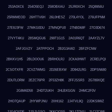
253A0XC6
254O5EQJ
258OBXAU
25JR0XCH
25Q8956U
25RMMEOD
26HTTV6H
26L0HESZ
270L4YOL
276UFPNM
27E8J3FW
27MKG0DU
27MNQPU0
27NBD68F
27O3D674
27VYT4KU
28SMQGU6
299T1G15
2A01R6QT
2AAYZL7V
2AFJGVZY
2ATPPOCH
2B2G3AW2
2BFZFCNW
2BKKV1H5
2BLDOOU6
2BRHOLRJ
2CKA0HWT
2CRELPQI
2CSOTXFR
2CVZ7WMG
2D26EBXW
2D942LRG
2DPSN680
2DU7LORM
2EZC76PR
2F53ZH8K
2FFJSSR3
2G789XQE
2G8M6D58
2HDT2UKH
2HLBXGGN
2HMC2F0V
2HO7QAUP
2HYWPJNU
2IIHI162
2J4TVL9Q
2JDKS9WZ
2JG4QYDE
2JSJLGSQ
2KKCIQS5
2KL1TDVU
2LCI7CW6