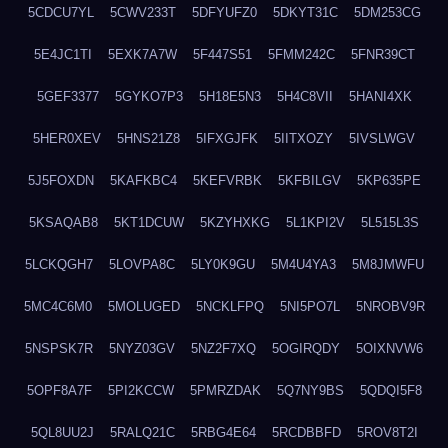
5CDCU7YL
5CWV233T
5DFYUFZ0
5DKYT31C
5DM253CG
5E4JC1TI
5EXK7A7W
5F447S51
5FMM242C
5FNR39CT
5GEF3377
5GYKO7P3
5H18E5N3
5H4C8VII
5HANI4XK
5HER0XEV
5HNS21Z8
5IFXGJFK
5IITXOZY
5IVSLWGV
5J5FOXDN
5KAFKBC4
5KEFVRBK
5KFBILGV
5KP635PE
5KSAQAB8
5KT1DCUW
5KZYHXKG
5L1KPI2V
5L515L3S
5LCKQGH7
5LOVPA8C
5LY0K9GU
5M4U4YA3
5M8JMWFU
5MC4C6M0
5MOLUGED
5NCKLFPQ
5NI5PO7L
5NROBV9R
5NSPSK7R
5NYZ03GV
5NZ2F7XQ
5OGIRQDY
5OIXNVW6
5OPF8A7F
5PI2KCCW
5PMRZDAK
5Q7NY9BS
5QDQI5F8
5QL8UU2J
5RALQ21C
5RBG4E64
5RCDBBFD
5ROV8T2I