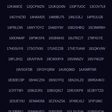
12K469CE
12QCPWZN
12UKQO0N
133P7UOC
13COV7L8
14GYHZ3D
14H4A825
14M9BJ75
14NJ13LJ
14PRJLGB
14PRLC85
14WY7OYZ
1546DY9V
15B2SHBQ
15C9WR6H
160ON64P
16P9KSF6
16SBWI43
16U7RZJT
179PIGYE
17HG5UY8
17SO7X9S
17UXEZ2B
17VE7UAW
181QKVNV
18FL2H11
18UVF9V8
19CWX8Y9
19S0NNZV
19SYNG2F
19V5GFDB
19YDYQRW
1AU5Q96D
1AXWRT6R
1B3DEC8P
1BHACZIN
1BI91YFQ
1BNJXLZ0
1BR5X4KO
1CFFT9FI
1D9U2JR1
1DBSQ817
1DRJ3XP8
1E2BYTZD
1E8JEY8J
1EN94O56
1EZXAZS6
1FH0C41J
1FIP186C
1FJ0BB6J
1FM8AVFQ
1FP03I5E
1GL2VJGH
1GRISVQA