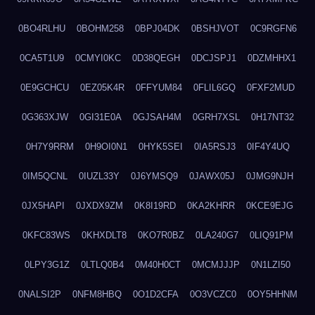
0BO4RLHU
0BOHM258
0BPJ04DK
0BSHJVOT
0C9RGFN6
0CA5T1U9
0CMYI0KC
0D38QEGH
0DCJSPJ1
0DZMHHX1
0E9GCHCU
0EZ05K4R
0FFYUM84
0FLIL6GQ
0FXF2MUD
0G363XJW
0GI31E0A
0GJSAH4M
0GRH7XSL
0H17NT32
0H7Y9RRM
0H9OI0N1
0HYK5SEI
0IA5RSJ3
0IF4Y4UQ
0IM5QCNL
0IUZL33Y
0J6YMSQ9
0JAWX05J
0JMG9NJH
0JX5HAPI
0JXDX9ZM
0K8I19RD
0KA2KHRR
0KCE9EJG
0KFC83WS
0KHXDLT8
0KO7R0BZ
0LA240G7
0LIQ91PM
0LPY3G1Z
0LTLQ0B4
0M40H0CT
0MCMJJJP
0N1LZI50
0NALSI2P
0NFM8HBQ
0O1D2CFA
0O3VCZC0
0OY5HHNM