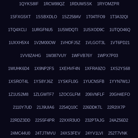
1QYKS8IF
1RCW99QZ
1RDUWSSK
1RYOMZPR
1SFXG5XT
1SSBXDLO
1SZ258AV
1T04TFO9
1T3A32QI
1TQ4XCLI
1URGFNU5
1USMDQTI
1USXOD9C
1UTQO46Q
1UXXH5X4
1V2M00OW
1VHOFJ5Z
1VLGOT3L
1VT6PD21
1VV8ZAHG
1W387VUY
1WFVB76Y
1WPX7P03
1WUHK6D4
1X9NP2FS
1XEHVF4N
1XFRA9ZO
1XS2YS68
1XSROT4L
1YS8YJ6Z
1YSKFL0G
1YUCNSFB
1YYN7W1J
1Z1US2M8
1ZLGWTF7
1ZOCGLFM
206VNFLF
20GH4EFO
2110Y7UD
21J9UIA6
2254Q10C
226DDKTL
22R2IX7P
22RDZ3DD
22S5F4PR
22XXR3UO
232PTAJG
24AZ56D2
24MC44U0
24TJTMVU
24XS3FEV
24YV1LVI
252T7VNK