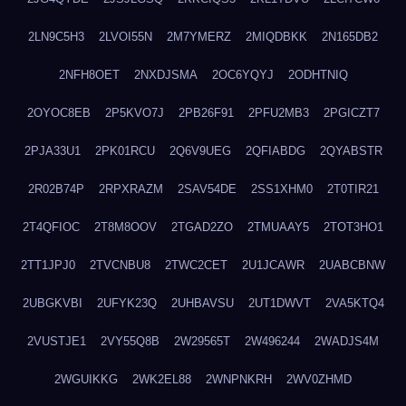
2LN9C5H3
2LVOI55N
2M7YMERZ
2MIQDBKK
2N165DB2
2NFH8OET
2NXDJSMA
2OC6YQYJ
2ODHTNIQ
2OYOC8EB
2P5KVO7J
2PB26F91
2PFU2MB3
2PGICZT7
2PJA33U1
2PK01RCU
2Q6V9UEG
2QFIABDG
2QYABSTR
2R02B74P
2RPXRAZM
2SAV54DE
2SS1XHM0
2T0TIR21
2T4QFIOC
2T8M8OOV
2TGAD2ZO
2TMUAAY5
2TOT3HO1
2TT1JPJ0
2TVCNBU8
2TWC2CET
2U1JCAWR
2UABCBNW
2UBGKVBI
2UFYK23Q
2UHBAVSU
2UT1DWVT
2VA5KTQ4
2VUSTJE1
2VY55Q8B
2W29565T
2W496244
2WADJS4M
2WGUIKKG
2WK2EL88
2WNPNKRH
2WV0ZHMD