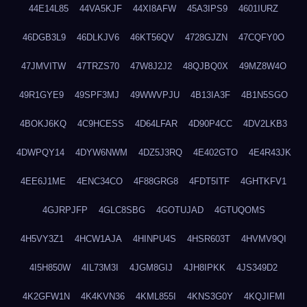
44E14L85
44VA5KJF
44XI8AFW
45A3IPS9
4601IURZ
46DGB3L9
46DLKJV6
46KT56QV
4728GJZN
47CQFY0O
47JMVITW
47TRZS70
47W8J2J2
48QJBQ0X
49MZ8W4O
49R1GYE9
49SPF3MJ
49WWVPJU
4B13IA3F
4B1N5SGO
4BOKJ6KQ
4C9HCESS
4D64LFAR
4D90P4CC
4DV2LKB3
4DWPQY14
4DYW6NWM
4DZ5J3RQ
4E402GTO
4E4R43JK
4EE6J1ME
4ENC34CO
4F88GRG8
4FDT5ITF
4GHTKFV1
4GJRPJFP
4GLC8SBG
4GOTUJAD
4GTUQOMS
4H5VY3Z1
4HCW1AJA
4HINPU4S
4HSR603T
4HVMV9QI
4I5H850W
4IL73M3I
4JGM8GIJ
4JH8IPKK
4JS349D2
4K2GFW1N
4K4KVN36
4KML855I
4KNS3G0Y
4KQJIFMI