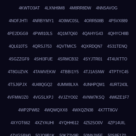
4KWTO3AT
4LXNH9M8
4M8RR8DW
4NNSAVOG
4NOFJHTI
4NRBYMY1
4O9WC0SL
4ORR508B
4P5VX889
4PE2DGG9
4PW810LS
4Q1M7Q60
4QAHYG43
4QHYCH8B
4QL610TS
4QRSJ753
4QVTMIC5
4QXRDQN7
4S31TENQ
4SGZZGF9
4SHI3FUE
4SRMCB32
4SYJTR01
4T4UXTTO
4T8GUZVK
4TAWVEKW
4TBBI1Y5
4TJ1ASNW
4TPTYC45
4TSJ6PJX
4U48QGQ2
4UMM8LXA
4UNHPQM1
4URT243L
4VFMWJZ0
4VGSLXPJ
4VJZYO02
4VNW7KSQ
4W6ZE1F7
4WP2PW82
4WQWQXX8
4WXQZN38
4X7TT8GV
4XYOT662
4XZYAUHI
4YQHH612
4Z52SO0V
4ZP14UIL
4ZVGSBH0
50JO9B1K
50KZ2V9P
50NNJN5E
50S8F1Z0