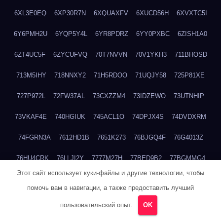
6XL3E0EQ
6XP30R7N
6XQUAXFV
6XUCD56H
6XVXTC5I
6Y6PMH2U
6YQP5Y4L
6YR8PDRZ
6YY0PXBC
6ZISH1A0
6ZT4UC5F
6ZYCUFVQ
70T7NVVN
70V1YKH3
711BHOSD
713M5IHY
718NNXY2
71H5RDOO
71UQJY58
725P81XE
727P972L
72FW37AL
73CXZZM4
73IDZEWO
73UTNHIP
73VKAF4E
740HGIUK
745ACL1O
74DPJX4S
74DVDXRM
74FGRN3A
7612HD1B
7651K273
76BJGQ4F
76G4013Z
76HU4CRK
76LLJI2Y
7777M27H
77BED9B2
77BGMMG4
Этот сайт использует куки-файлы и другие технологии, чтобы
77S55623
77TABW20
780FZHSV
78Q29S80
78XWEZ88
помочь вам в навигации, а также предоставить лучший
792RHX5L
7939XN0C
796YV3DQ
79GHS38T
79L8YFMC
пользовательский опыт.
OK
79V4EL6D
7A7B2KTK
7A7E8AHI
7AEEJVFI
7AGCKJXN