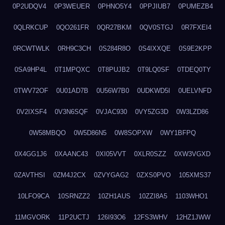
0P2UDQV4
0P3WEUER
0PHNO5Y4
0PPJIUB7
0PUMEZB4
0QLRKCUP
0QO261FR
0QR27BKM
0QV0STGJ
0R7FXEI4
0RCWTWLK
0RH9C3CH
0S284R8O
0S4IXXQE
0S9E2KPP
0SA9HP4L
0T1MPQXC
0T8PUJB2
0T9LQ0SF
0TDEQ0TY
0TWV72OF
0U01AD7B
0U56W7B0
0UDKWD5I
0UELVNFD
0V2IXSF4
0V3N6SQF
0VJAC930
0VY5ZG3D
0W3LZD86
0W58MBQO
0W5D86N5
0W8SOPXW
0WY1BFPQ
0X4GG1J6
0XAANC43
0XI05VVT
0XLR0SZZ
0XW3VGXD
0ZAVTHSI
0ZM4J2CX
0ZVYGAG2
0ZXS0PVO
105XMS37
10LFO9CA
10SRNZZ2
10ZH1AUS
10ZZI8A5
1103WHO1
11MGVORK
11P2UCTJ
126I93O6
12FS3WHV
12HZ1JWW