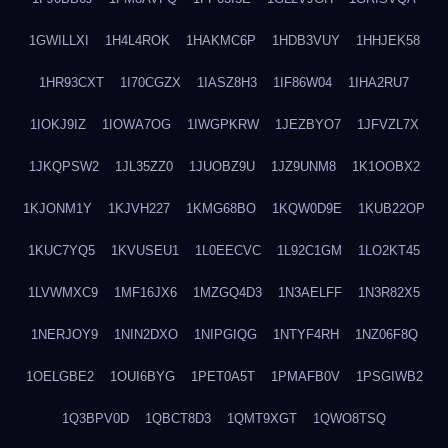
1GWILLXI
1H4L4ROK
1HAKMC6P
1HDB3VUY
1HHJEK58
1HR93CXT
1I70CGZX
1IASZ8H3
1IF86W04
1IHA2RU7
1IOKJ9IZ
1IOWA7OG
1IWGPKRW
1JEZBYO7
1JFVZL7X
1JKQPSW2
1JL35ZZ0
1JUOBZ9U
1JZ9UNM8
1K1OOBX2
1KJONM1Y
1KJVH227
1KMG68BO
1KQW0D9E
1KUB22OP
1KUC7YQ5
1KVUSEU1
1L0EECVC
1L92C1GM
1LO2KT45
1LVWMXC9
1MF16JX6
1MZGQ4D3
1N3AELFF
1N3R82X5
1NERJOY9
1NIN2DXO
1NIPGIQG
1NTYF4RH
1NZ06F8Q
1OELGBE2
1OUI6BYG
1PET0A5T
1PMAFB0V
1PSGIWB2
1Q3BPV0D
1QBCT8D3
1QMT9XGT
1QWO8TSQ