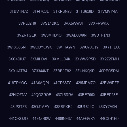
3TBVTN7Z
3TFI7CJL
3TKFBN73
3TTB618D
3TVMVY4A
3VPL82H9
3VS14DKC
3VX5WW8T
3VXFRWKX
3VZRTGEK
3W3MHD4O
3WAD8W9N
3WDTF1N3
3WI8G8SN
3WQDYCWK
3WTTA97N
3WU70G19
3X71FE60
3XC4DIU7
3XMIH0VI
3XMLLD4K
3XWW9P5D
3Y2Z2FMH
3YXUATB4
3Z3344KT
3ZBBJF82
3ZUNKQ9P
40PEO5RM
418TPYOG
41A6AQPI
41CR68ZC
428MPM7O
42EW9PZP
42HIOZNV
42QOZROE
437L5RRA
43BE766X
43EEF23E
43IP3TZ3
43OJ1AEY
43SSFXBJ
43U16JLC
43XY7A9N
441OKOJO
4474ZR0W
4489NF37
44AFGVXY
44CGH1H9