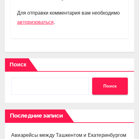
a
A
kl
в
m
p
a
и
Для отправки комментария вам необходимо
p
ss
ть
авторизоваться
.
ni
ki
Поиск
Поиск
Последние записи
Авиарейсы между Ташкентом и Екатеринбургом