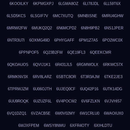
6KOOILKY
6KPMGXPJ
6LGMA8OZ
6LI78JDL
6LL59T6X
6LSD5KCS
6LSGIF7V
6MC7XUTQ
6MNBISNE
6MRU4GHW
6MRWI2FW
6MUKQ2Q2
6N6MCPD2
6N8H9PB2
6NS1JPER
6NTR3U7I
6OXMG49D
6PHYGAFF
6PM1Z7A5
6PO2WC0X
6PPNPOF5
6Q23B2FW
6QE19FL3
6QEEKCMR
6QKOAUOS
6QVIJ1K1
6R431JL5
6RGMWOLX
6RKWC57X
6RMKNV3X
6RV8LARZ
6SBTC8OR
6T3R3AJM
6TKE2JE3
6TPRWJZM
6U06OJTH
6UJEQ0CF
6UQ42P16
6UTK14DG
6UU9ROQK
6UZUZF6L
6V4POCW2
6V6FZLKN
6VJVHI57
6VQ1DZQ1
6VZACB5E
6W0V02MY
6W1CRLU0
6WAOIUX0
6WJXFPEM
6WSY8NWU
6XFR4OTY
6XIHLDTU