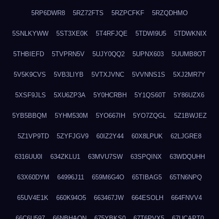
5RP6DWR8
5RZ72FTS
5RZPCFKF
5RZQDHMO
5SNLKYWW
5ST3XE0K
5T4RFJQE
5TDWI9U5
5TDWKNIX
5THBIEFD
5TVPRN5V
5UJY0QQ2
5UPNX603
5UUMB8OT
5V5K9CVS
5VB3LIYB
5VTXJVNC
5VVNNS1S
5XJ2MR7Y
5XSF9JLS
5XU6ZP3A
5Y0HCRBH
5Y1QS60T
5Y86UZX6
5YB5BBQM
5YHM530M
5YO667IH
5YO7ZQGL
5Z1BWJEZ
5Z1VP9TD
5ZYFJGV9
60IZ2Y44
60X8LPUK
62LJGRE8
6316UU0I
634ZKLU1
63MVU7SW
63SPQINX
63WDQUHH
63X60DYM
64996J11
659M6G4O
65TIBAG5
65TN6NPQ
65UV4E1K
660K94O5
663467JW
664ESOLH
664FNVV4
66C6U597
66NBHAON
675YBKS0
67T6PVX5
67UCAPT0