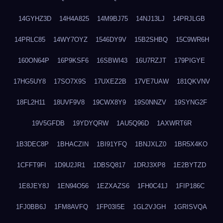
14GYHZ3D
14H4A825
14M9BJ75
14NJ13LJ
14PRJLGB
14PRLC85
14WY7OYZ
1546DY9V
15B2SHBQ
15C9WR6H
160ON64P
16P9KSF6
16SBWI43
16U7RZJT
179PIGYE
17HG5UY8
17SO7X9S
17UXEZ2B
17VE7UAW
181QKVNV
18FL2H11
18UVF9V8
19CWX8Y9
19S0NNZV
19SYNG2F
19V5GFDB
19YDYQRW
1AU5Q96D
1AXWRT6R
1B3DEC8P
1BHACZIN
1BI91YFQ
1BNJXLZ0
1BR5X4KO
1CFFT9FI
1D9U2JR1
1DBSQ817
1DRJ3XP8
1E2BYTZD
1E8JEY8J
1EN94O56
1EZXAZS6
1FH0C41J
1FIP186C
1FJ0BB6J
1FM8AVFQ
1FP03I5E
1GL2VJGH
1GRISVQA