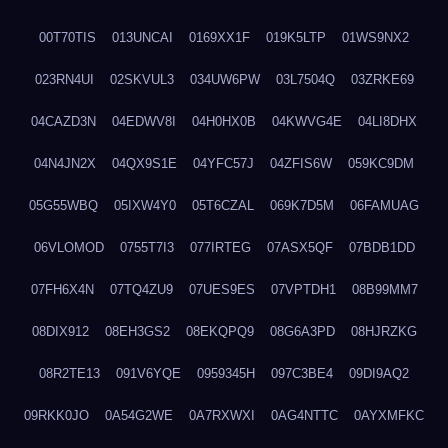
00T70TIS
013UNCAI
0169XX1F
019K5LTP
01WS9NX2
023RN4UI
02SKVUL3
034UW6PW
03L7504Q
03ZRKE69
04CAZD3N
04EDWV8I
04H0HX0B
04KWVG4E
04LI8DHX
04N4JN2X
04QX9S1E
04YFC57J
04ZFIS6W
059KC9DM
05G55WBQ
05IXW4Y0
05T6CZAL
069K7D5M
06FAMUAG
06VLOMOD
0755T7I3
077IRTEG
07ASX5QF
07BDB1DD
07FH6X4N
07TQ4ZU9
07UES9ES
07VPTDH1
08B99MM7
08DIX912
08EH3GS2
08EKQPQ9
08G6A3PD
08HJRZKG
08R2TE13
091V6YQE
0959345H
097C3BE4
09DI9AQ2
09RKK0JO
0A54G2WE
0A7RXWXI
0AG4NTTC
0AYXMFKC