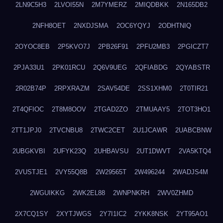
2LN9C5H3
2LVOI55N
2M7YMERZ
2MIQDBKK
2N165DB2
2NFH8OET
2NXDJSMA
2OC6YQYJ
2ODHTNIQ
2OYOC8EB
2P5KVO7J
2PB26F91
2PFU2MB3
2PGICZT7
2PJA33U1
2PK01RCU
2Q6V9UEG
2QFIABDG
2QYABSTR
2R02B74P
2RPXRAZM
2SAV54DE
2SS1XHM0
2T0TIR21
2T4QFIOC
2T8M8OOV
2TGAD2ZO
2TMUAAY5
2TOT3HO1
2TT1JPJ0
2TVCNBU8
2TWC2CET
2U1JCAWR
2UABCBNW
2UBGKVBI
2UFYK23Q
2UHBAVSU
2UT1DWVT
2VA5KTQ4
2VUSTJE1
2VY55Q8B
2W29565T
2W496244
2WADJS4M
2WGUIKKG
2WK2EL88
2WNPNKRH
2WV0ZHMD
2X7CQ1SY
2XYTJWGS
2Y7I1IC2
2YKK8NSK
2YT95AO1