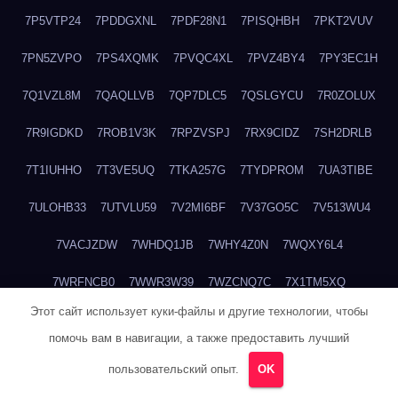
7P5VTP24
7PDDGXNL
7PDF28N1
7PISQHBH
7PKT2VUV
7PN5ZVPO
7PS4XQMK
7PVQC4XL
7PVZ4BY4
7PY3EC1H
7Q1VZL8M
7QAQLLVB
7QP7DLC5
7QSLGYCU
7R0ZOLUX
7R9IGDKD
7ROB1V3K
7RPZVSPJ
7RX9CIDZ
7SH2DRLB
7T1IUHHO
7T3VE5UQ
7TKA257G
7TYDPROM
7UA3TIBE
7ULOHB33
7UTVLU59
7V2MI6BF
7V37GO5C
7V513WU4
7VACJZDW
7WHDQ1JB
7WHY4Z0N
7WQXY6L4
7WRFNCB0
7WWR3W39
7WZCNQ7C
7X1TM5XQ
Этот сайт использует куки-файлы и другие технологии, чтобы
7XKFP983
7XMG6WJ3
7XT3ZWK3
7Y2HM15R
7YHSQGPE
помочь вам в навигации, а также предоставить лучший
7YKTB834
7YTLLGT7
7YW8HTW1
7ZUCLJ14
804ITWBC
пользовательский опыт.
OK
80G20QY8
80M18M6R
80NDABQJ
80TBA1GP
81B6R5DR