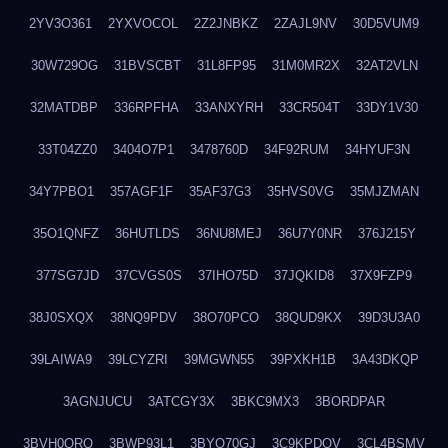
2YV3O361
2YXVOCOL
2Z2JNBKZ
2ZAJL9NV
30D5VUM9
30W729OG
31BVSCBT
31L8FP95
31M0MR2X
32AT2VLN
32MATDBP
336RPFHA
33ANXYRH
33CR504T
33DY1V30
33T04ZZ0
3404O7P1
3478760D
34F92RUM
34HYUF3N
34Y7PBO1
357AGF1F
35AF37G3
35HVS0VG
35MJZMAN
35O1QNFZ
36HUTLDS
36NU8MEJ
36U7Y0NR
376J215Y
377SG7JD
37CVGS0S
37IHO75D
37JQKID8
37X9FZP9
38J0SXQX
38NQ9PDV
38O70PCO
38QUD9KX
39D3U3A0
39LAIWA9
39LCYZRI
39MGWN55
39PXKH1B
3A43DKQP
3AGNJUCU
3ATCGY3X
3BKC9MX3
3BORDPAR
3BVH0QRQ
3BWP93L1
3BYQ70GJ
3C9KPDQV
3CL4BSMV