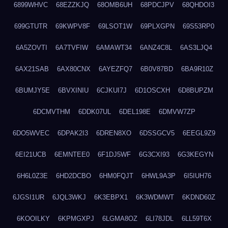
6899WHVC
68EZZKJQ
68OMB6UH
68PDCJPV
68QHDOI3
699GTUTR
69KWPV8F
69LSOT1W
69PLXGPN
69S53RP0
6A5ZOVTI
6A7TVFIW
6AMAWT34
6ANZ4C8L
6AS3LJQ4
6AX21SAB
6AX80CNX
6AYEZFQ7
6B0V87BD
6BA9R10Z
6BUMJY5E
6BVXINIU
6CJKUI7J
6D1OSCXH
6D8BUPZM
6DCMVTHM
6DDK07UL
6DEL198E
6DMVW7ZP
6DO5WVEC
6DPAK2I3
6DREN8XO
6DSSGCV5
6EEGL9Z9
6EI21UCB
6EMNTEE0
6F1DJ5WF
6G3CXI93
6G3KEGYN
6H6L0Z3E
6HD2DCBO
6HM0FQJT
6HWL9A3P
6I5IUH76
6JGSI1UR
6JQL3WKJ
6K3EBPX1
6K3WDMWT
6KDND60Z
6KOOILKY
6KPMGXPJ
6LGMA8OZ
6LI78JDL
6LL59T6X