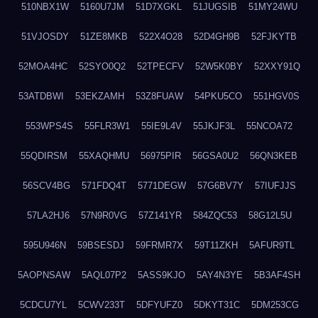
510NBX1W
5160U7JM
51D7XGKL
51JUGSIB
51MY24WU
51VJOSDY
51ZE8MKB
522X4O28
52D4GH9B
52FJKYTB
52MOA4HC
52SYO0Q2
52TPECFV
52W5K0BY
52XXY91Q
53ATDBWI
53EKZAMH
53Z8FUAW
54PKU5CO
551HGV0S
553WPS4S
55FLR3W1
55IE9L4V
55JKJF3L
55NCOA72
55QDIRSM
55XAQHMU
56975PIR
56GSA0U2
56QN3KEB
56SCV4BG
571FDQ4T
5771DEGW
57G6BV7Y
57IUFJJS
57LA2HJ6
57N9R0VG
57Z141YR
584ZQC53
58G12L5U
595U946N
59BSESDJ
59FRMR7X
59T11ZKH
5AFUR9TL
5AOPNSAW
5AQL07P2
5ASS9KJO
5AY4N3YE
5B3AF4SH
5CDCU7YL
5CWV233T
5DFYUFZ0
5DKYT31C
5DM253CG