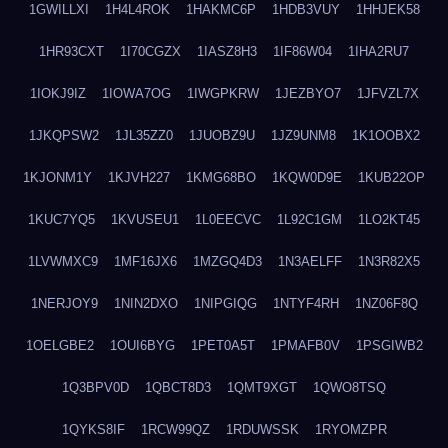
1GWILLXI
1H4L4ROK
1HAKMC6P
1HDB3VUY
1HHJEK58
1HR93CXT
1I70CGZX
1IASZ8H3
1IF86W04
1IHA2RU7
1IOKJ9IZ
1IOWA7OG
1IWGPKRW
1JEZBYO7
1JFVZL7X
1JKQPSW2
1JL35ZZ0
1JUOBZ9U
1JZ9UNM8
1K1OOBX2
1KJONM1Y
1KJVH227
1KMG68BO
1KQW0D9E
1KUB22OP
1KUC7YQ5
1KVUSEU1
1L0EECVC
1L92C1GM
1LO2KT45
1LVWMXC9
1MF16JX6
1MZGQ4D3
1N3AELFF
1N3R82X5
1NERJOY9
1NIN2DXO
1NIPGIQG
1NTYF4RH
1NZ06F8Q
1OELGBE2
1OUI6BYG
1PET0A5T
1PMAFB0V
1PSGIWB2
1Q3BPV0D
1QBCT8D3
1QMT9XGT
1QWO8TSQ
1QYKS8IF
1RCW99QZ
1RDUWSSK
1RYOMZPR