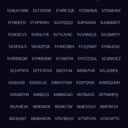
5SNLKYWW
5ST3XE0K
5T4RFJQE
5TDWI9U5
5TDWKNIX
5THBIEFD
5TVPRN5V
5UJY0QQ2
5UPNX603
5UUMB8OT
5V5K9CVS
5VB3LIYB
5VTXJVNC
5VVNNS1S
5XJ2MR7Y
5XSF9JLS
5XU6ZP3A
5Y0HCRBH
5Y1QS60T
5Y86UZX6
5YB5BBQM
5YHM530M
5YO667IH
5YO7ZQGL
5Z1BWJEZ
5Z1VP9TD
5ZYFJGV9
60IZ2Y44
60X8LPUK
62LJGRE8
6316UU0I
634ZKLU1
63MVU7SW
63SPQINX
63WDQUHH
63X60DYM
64996J11
659M6G4O
65TIBAG5
65TN6NPQ
65UV4E1K
660K94O5
663467JW
664ESOLH
664FNVV4
66C6U597
66NBHAON
675YBKS0
67T6PVX5
67UCAPT0