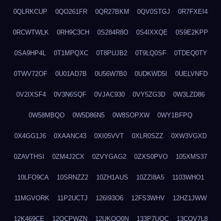
0QLRKCUP
0QO261FR
0QR27BKM
0QV0STGJ
0R7FXEI4
0RCWTWLK
0RH9C3CH
0S284R8O
0S4IXXQE
0S9E2KPP
0SA9HP4L
0T1MPQXC
0T8PUJB2
0T9LQ0SF
0TDEQ0TY
0TWV72OF
0U01AD7B
0U56W7B0
0UDKWD5I
0UELVNFD
0V2IXSF4
0V3N6SQF
0VJAC930
0VY5ZG3D
0W3LZD86
0W58MBQO
0W5D86N5
0W8SOPXW
0WY1BFPQ
0X4GG1J6
0XAANC43
0XI05VVT
0XLR0SZZ
0XW3VGXD
0ZAVTHSI
0ZM4J2CX
0ZVYGAG2
0ZXS0PVO
105XMS37
10LFO9CA
10SRNZZ2
10ZH1AUS
10ZZI8A5
1103WHO1
11MGVORK
11P2UCTJ
126I93O6
12FS3WHV
12HZ1JWW
12K469CE
12QCPWZN
12UKQO0N
133P7UOC
13COV7L8