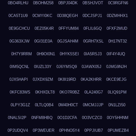
0BO4RLHU
0BOHM258
0BPJ04DK
0BSHJVOT
0C9RGFN6
0CA5T1U9
0CMYI0KC
0D38QEGH
0DCJSPJ1
0DZMHHX1
0E9GCHCU
0EZ05K4R
0FFYUM84
0FLIL6GQ
0FXF2MUD
0G363XJW
0GI31E0A
0GJSAH4M
0GRH7XSL
0H17NT32
0H7Y9RRM
0H9OI0N1
0HYK5SEI
0IA5RSJ3
0IF4Y4UQ
0IM5QCNL
0IUZL33Y
0J6YMSQ9
0JAWX05J
0JMG9NJH
0JX5HAPI
0JXDX9ZM
0K8I19RD
0KA2KHRR
0KCE9EJG
0KFC83WS
0KHXDLT8
0KO7R0BZ
0LA240G7
0LIQ91PM
0LPY3G1Z
0LTLQ0B4
0M40H0CT
0MCMJJJP
0N1LZI50
0NALSI2P
0NFM8HBQ
0O1D2CFA
0O3VCZC0
0OY5HHNM
0P2UDQV4
0P3WEUER
0PHNO5Y4
0PPJIUB7
0PUMEZB4