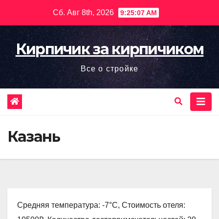
Перейти
Сб. Авг 8th, 2026
9:25:08 AM
к
содержимому
Кирпичик за кирпичиком
Все о стройке
Казань
Средняя температура: -7°C, Стоимость отеля: