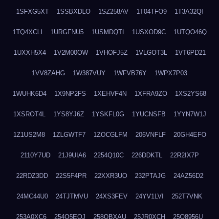
1SFXG5XT
1SSBXDLO
1SZ258AV
1T04TFO9
1T3A32QI
1TQ4XCLI
1URGFNU5
1USMDQTI
1USXOD9C
1UTQO46Q
1UXXH5X4
1V2M00OW
1VHOFJ5Z
1VLGOT3L
1VT6PD21
1VV8ZAHG
1W387VUY
1WFVB76Y
1WPX7P03
1WUHK6D4
1X9NP2FS
1XEHVF4N
1XFRA9ZO
1XS2YS68
1XSROT4L
1YS8YJ6Z
1YSKFL0G
1YUCNSFB
1YYN7W1J
1Z1US2M8
1ZLGWTF7
1ZOCGLFM
206VNFLF
20GH4EFO
2110Y7UD
21J9UIA6
2254Q10C
226DDKTL
22R2IX7P
22RDZ3DD
22S5F4PR
22XXR3UO
232PTAJG
24AZ56D2
24MC44U0
24TJTMVU
24XS3FEV
24YV1LVI
252T7VNK
253A0XC6
254O5EQJ
258OBXAU
25JR0XCH
25Q8956U