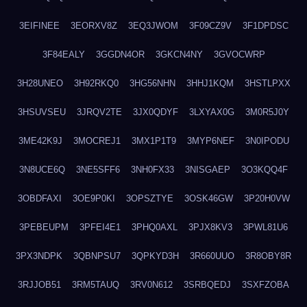
3EIFINEE
3EORXV8Z
3EQ3JWOM
3F09CZ9V
3F1DPDSC
3F84EALY
3GGDN4OR
3GKCN4NY
3GVOCWRP
3H28UNEO
3H92RKQ0
3HG56NHN
3HHJ1KQM
3HSTLPXX
3HSUVSEU
3JRQV2TE
3JX0QDYF
3LXYAX0G
3M0R5J0Y
3ME42K9J
3MOCREJ1
3MX1P1T9
3MYP6NEF
3N0IPODU
3N8UCE6Q
3NE5SFF6
3NH0FX33
3NISGAEP
3O3KQQ4F
3OBDFAXI
3OE9P0KI
3OPSZTYE
3OSK46GW
3P20H0VW
3PEBEUPM
3PFEI4E1
3PHQ0AXL
3PJX8KV3
3PWL81U6
3PX3NDPK
3QBNPSU7
3QPKYD3H
3R660UUO
3R8OBY8R
3RJJOB51
3RM5TAUQ
3RV0N612
3SRBQEDJ
3SXFZOBA