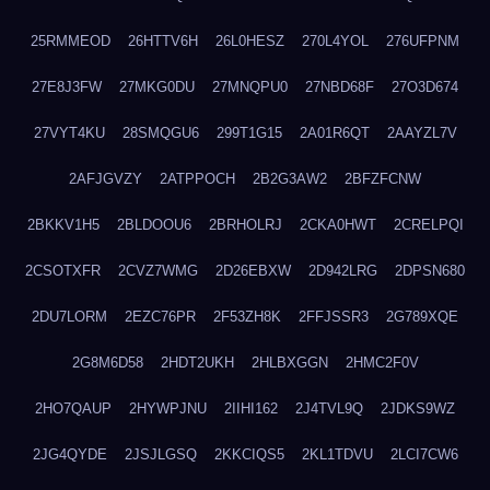
25RMMEOD
26HTTV6H
26L0HESZ
270L4YOL
276UFPNM
27E8J3FW
27MKG0DU
27MNQPU0
27NBD68F
27O3D674
27VYT4KU
28SMQGU6
299T1G15
2A01R6QT
2AAYZL7V
2AFJGVZY
2ATPPOCH
2B2G3AW2
2BFZFCNW
2BKKV1H5
2BLDOOU6
2BRHOLRJ
2CKA0HWT
2CRELPQI
2CSOTXFR
2CVZ7WMG
2D26EBXW
2D942LRG
2DPSN680
2DU7LORM
2EZC76PR
2F53ZH8K
2FFJSSR3
2G789XQE
2G8M6D58
2HDT2UKH
2HLBXGGN
2HMC2F0V
2HO7QAUP
2HYWPJNU
2IIHI162
2J4TVL9Q
2JDKS9WZ
2JG4QYDE
2JSJLGSQ
2KKCIQS5
2KL1TDVU
2LCI7CW6