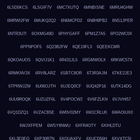
6LSD5KCS
6LSGIF7V
6MC7XUTQ
6MNBISNE
6MRU4GHW
6MRWI2FW
6MUKQ2Q2
6N6MCPD2
6N8H9PB2
6NS1JPER
6NTR3U7I
6OXMG49D
6PHYGAFF
6PM1Z7A5
6PO2WC0X
6PPNPOF5
6Q23B2FW
6QE19FL3
6QEEKCMR
6QKOAUOS
6QVIJ1K1
6R431JL5
6RGMWOLX
6RKWC57X
6RMKNV3X
6RV8LARZ
6SBTC8OR
6T3R3AJM
6TKE2JE3
6TPRWJZM
6U06OJTH
6UJEQ0CF
6UQ42P16
6UTK14DG
6UU9ROQK
6UZUZF6L
6V4POCW2
6V6FZLKN
6VJVHI57
6VQ1DZQ1
6VZACB5E
6W0V02MY
6W1CRLU0
6WAOIUX0
6WJXFPEM
6WSY8NWU
6XFR4OTY
6XIHLDTU
6XL3E0EQ
6XP30R7N
6XQUAXFV
6XUCD56H
6XVXTC5I