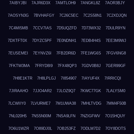
7AIBYJBI
7AJR6D3X
7AMTLOH9
7ANGKL8Z
7AOR3BJY
7AOSYN3G
7BVHAFGY
7C26C5EC
7C2S58N1
7C2XDJQN
7C4MI5MB
7CCV7IAS
7D5UQZFD
7D73WX32
7DULR9YN
7DXTFT0X
7DYZC5PF
7E0NDNH1
7EDB4H4S
7EE3M9WJ
7EUSEMEI
7EYNVZ6I
7FB2DR6D
7FE1WG6S
7FGV6NG8
7FKTW3MA
7FRYD8I9
7FX48QP3
7GDV0B8J
7GER99GF
7H8E1KTR
7H8LPLGJ
7I854907
7IAYUF4X
7IRRICQI
7JIRAAHO
7JJO4AR2
7JLOZ9Q7
7KWC77GK
7LALYSM0
7LCWIIY0
7LVURME7
7M1UWA38
7MHLTVDG
7MM4F50B
7NL020H5
7NS5N00M
7NSA9LFN
7NZIGFWV
7O15HQUY
7O6U1WZR
7O89DJ0L
7OB253FZ
7ODLM7D2
7OY8DOTS