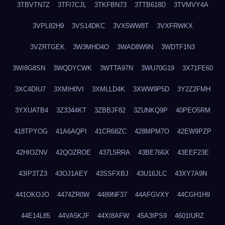
3TBVTN7Z
3TFI7CJL
3TKFBN73
3TTB618D
3TVMVY4A
3VPL82H9
3VS14DKC
3VX5WW8T
3VXFRWKX
3VZRTGEK
3W3MHD4O
3WAD8W9N
3WDTF1N3
3WI8G8SN
3WQDYCWK
3WTTA97N
3WU70G19
3X71FE60
3XC4DIU7
3XMIH0VI
3XMLLD4K
3XWW9P5D
3Y2Z2FMH
3YXUATB4
3Z3344KT
3ZBBJF82
3ZUNKQ9P
40PEO5RM
418TPYOG
41A6AQPI
41CR68ZC
428MPM7O
42EW9PZP
42HIOZNV
42QOZROE
437L5RRA
43BE766X
43EEF23E
43IP3TZ3
43OJ1AEY
43SSFXBJ
43U16JLC
43XY7A9N
441OKOJO
4474ZR0W
4489NF37
44AFGVXY
44CGH1H9
44E14L85
44VA5KJF
44XI8AFW
45A3IPS9
4601IURZ