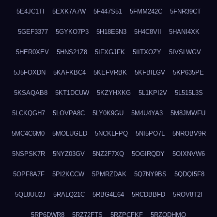
5E4JC1TI
5EXK7A7W
5F447S51
5FMM242C
5FNR39CT
5GEF3377
5GYKO7P3
5H18E5N3
5H4C8VII
5HANI4XK
5HER0XEV
5HNS21Z8
5IFXGJFK
5IITXOZY
5IVSLWGV
5J5FOXDN
5KAFKBC4
5KEFVRBK
5KFBILGV
5KP635PE
5KSAQAB8
5KT1DCUW
5KZYHXKG
5L1KPI2V
5L515L3S
5LCKQGH7
5LOVPA8C
5LY0K9GU
5M4U4YA3
5M8JMWFU
5MC4C6M0
5MOLUGED
5NCKLFPQ
5NI5PO7L
5NROBV9R
5NSPSK7R
5NYZ03GV
5NZ2F7XQ
5OGIRQDY
5OIXNVW6
5OPF8A7F
5PI2KCCW
5PMRZDAK
5Q7NY9BS
5QDQI5F8
5QL8UU2J
5RALQ21C
5RBG4E64
5RCDBBFD
5ROV8T2I
5RP6DWR8
5RZ72FTS
5RZPCFKF
5RZQDHMO