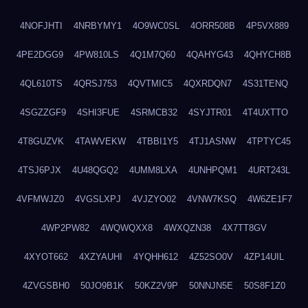
4NOFJHTI
4NRBYMY1
4O9WC0SL
4ORR508B
4P5VX889
4PE2DGG9
4PW810LS
4Q1M7Q60
4QAHYG43
4QHYCH8B
4QL610TS
4QRSJ753
4QVTMIC5
4QXRDQN7
4S31TENQ
4SGZZGF9
4SHI3FUE
4SRMCB32
4SYJTR01
4T4UXTTO
4T8GUZVK
4TAWVEKW
4TBBI1Y5
4TJ1ASNW
4TPTYC45
4TSJ6PJX
4U48QGQ2
4UMM8LXA
4UNHPQM1
4URT243L
4VFMWJZ0
4VGSLXPJ
4VJZYO02
4VNW7KSQ
4W6ZE1F7
4WP2PW82
4WQWQXX8
4WXQZN38
4X7TT8GV
4XYOT662
4XZYAUHI
4YQHH612
4Z52SO0V
4ZP14UIL
4ZVGSBH0
50JO9B1K
50KZ2V9P
50NNJN5E
50S8F1Z0