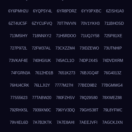
6Y6PMH2U
6YQP5Y4L
6YR8PDRZ
6YY0PXBC
6ZISH1A0
6ZT4UC5F
6ZYCUFVQ
70T7NVVN
70V1YKH3
711BHOSD
713M5IHY
718NNXY2
71H5RDOO
71UQJY58
725P81XE
727P972L
72FW37AL
73CXZZM4
73IDZEWO
73UTNHIP
73VKAF4E
740HGIUK
745ACL1O
74DPJX4S
74DVDXRM
74FGRN3A
7612HD1B
7651K273
76BJGQ4F
76G4013Z
76HU4CRK
76LLJI2Y
7777M27H
77BED9B2
77BGMMG4
77S55623
77TABW20
780FZHSV
78Q29S80
78XWEZ88
792RHX5L
7939XN0C
796YV3DQ
79GHS38T
79L8YFMC
79V4EL6D
7A7B2KTK
7A7E8AHI
7AEEJVFI
7AGCKJXN