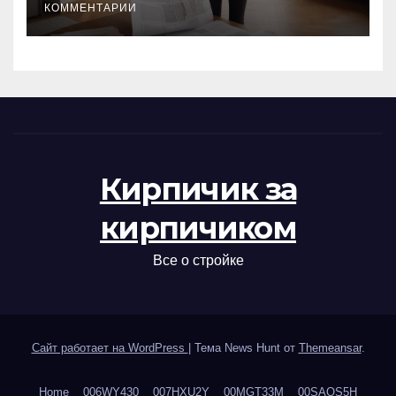
КОММЕНТАРИИ
Кирпичик за
кирпичиком
Все о стройке
Сайт работает на WordPress
|
Тема News Hunt от
Themeansar
.
Home
006WY430
007HXU2Y
00MGT33M
00SAOS5H