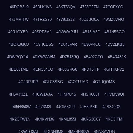
46DGB3L9
46DLKJV6
46KT56QV
4728GJZN
47CQFY0O
47JMVITW
47TRZS70
47W8J2J2
48QJBQ0X
49MZ8W4O
49R1GYE9
49SPF3MJ
49WWVPJU
4B13IA3F
4B1N5SGO
4BOKJ6KQ
4C9HCESS
4D64LFAR
4D90P4CC
4DV2LKB3
4DWPQY14
4DYW6NWM
4DZ5J3RQ
4E402GTO
4E4R43JK
4EE6J1ME
4ENC34CO
4F88GRG8
4FDT5ITF
4GHTKFV1
4GJRPJFP
4GLC8SBG
4GOTUJAD
4GTUQOMS
4H5VY3Z1
4HCW1AJA
4HINPU4S
4HSR603T
4HVMV9QI
4I5H850W
4IL73M3I
4JGM8GIJ
4JH8IPKK
4JS349D2
4K2GFW1N
4K4KVN36
4KML855I
4KNS3G0Y
4KQJIFMI
4KWTO3AT
4LXNH9M8
4M8RR8DW
4NNSAVOG