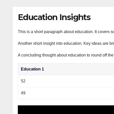
р
p
l
а
Education Insights
a
в
s
и
s
This is a short paragraph about education. It covers s
т
n
ь
Another short insight into education. Key ideas are br
i
A concluding thought about education to round off the
k
i
Education 1
52
49