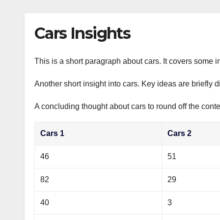
р
p
l
а
Cars Insights
a
в
s
и
s
This is a short paragraph about cars. It covers some in
т
n
ь
Another short insight into cars. Key ideas are briefly 
i
A concluding thought about cars to round off the conte
k
i
Cars 1
Cars 2
46
51
82
29
40
3