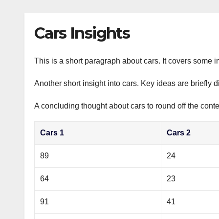
р
p
l
а
Cars Insights
a
в
s
и
s
This is a short paragraph about cars. It covers some in
т
n
ь
Another short insight into cars. Key ideas are briefly 
i
A concluding thought about cars to round off the conte
k
i
Cars 1
Cars 2
89
24
64
23
91
41